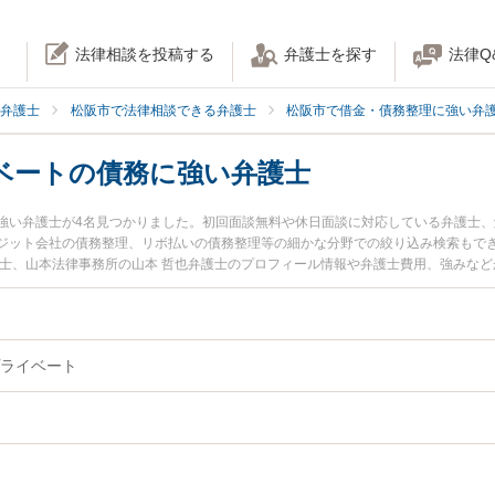
法律相談を投稿する
弁護士を探す
法律Q
弁護士
松阪市で法律相談できる弁護士
松阪市で借金・債務整理に強い弁
ベートの債務に強い弁護士
強い弁護士が4名見つかりました。初回面談無料や休日面談に対応している弁護士
ジット会社の債務整理、リボ払いの債務整理等の細かな分野での絞り込み検索もで
護士、山本法律事務所の山本 哲也弁護士のプロフィール情報や弁護士費用、強みな
を今すぐに弁護士に相談したい』『個人・プライベートの債務のトラブル解決の実
きる松阪市内の弁護士に相談予約したい』などでお困りの相談者さんにおすすめで
ライベート