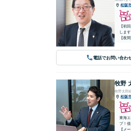
松阪
【初回
します
【夜間
電話でお問い合わ
牧野 
牧野太郎
松阪
東海エ
プ！借
【メー