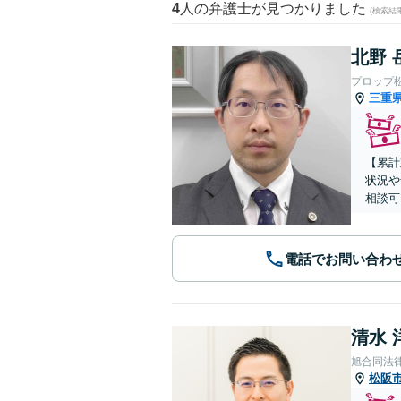
4
人の弁護士が見つかりました
(検索結
北野 
プロップ
三重
【累計
状況や
相談可
電話でお問い合わ
清水 
旭合同法
松阪