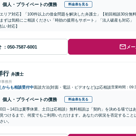
個人・プライベートの債務
料金表を見る
エリア対応】「100件以上の借金問題を解決した弁護士」【初回相談30分無
まずは気軽にご相談ください「時効の援用もサポート」「法人破産も対応」
払い対応】
せ
メー
洋行
弁護士
律事務所
市
からも相談受付中
面談方法(対面・電話・ビデオなど)は応相談
営業時間：09:3
個人・プライベートの債務
料金表を見る
10日～14日は夏季休業、土日は応相談）無料相談は「契約」を決める場では
見つけるまで、何度でもご利用いただけます。あなたの状況を否定すること
さい。