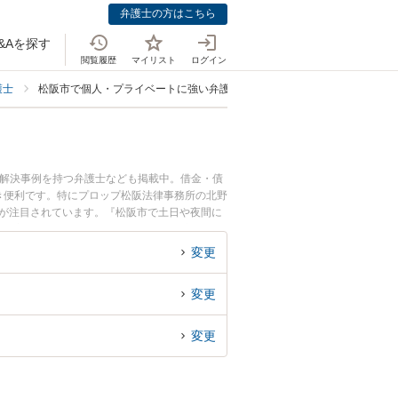
弁護士の方はこちら
&Aを探す
閲覧履歴
マイリスト
ログイン
護士
松阪市で個人・プライベートに強い弁護士
、解決事例を持つ弁護士なども掲載中。借金・債
き便利です。特にプロップ松阪法律事務所の北野
どが注目されています。『松阪市で土日や夜間に
績豊富な近くの弁護士を検索したい』『初回相談
す。
変更
変更
変更