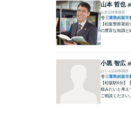
山本 哲也
山本法律事務所
三重県
松阪市
|
【松阪警察署前
の豊富な知識と
小黒 智広
おぐろ法律事務所
三重県
松阪市
|
【松阪駅6分】
積みたいと考え
ご相談ください