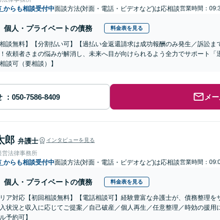
市
からも相談受付中
面談方法(対面・電話・ビデオなど)は応相談
営業時間：09:3
個人・プライベートの債務
料金表を見る
相談無料】【分割払い可】【過払い金返還請求は成功報酬のみ発生／訴訟ま
！依頼者さまの悩みが解消し、未来へ目が向けられるよう全力でサポート「
相談可（要相談）】
せ
メー
太郎
弁護士
インタビューを見る
経営法律事務所
市
からも相談受付中
面談方法(対面・電話・ビデオなど)は応相談
営業時間：09:0
個人・プライベートの債務
料金表を見る
リア対応【初回相談無料】【電話相談可】経験豊富な弁護士が、債務整理を
入状況と収入に応じてご提案／自己破産／個人再生／任意整理／時効の援用
ル予約可】