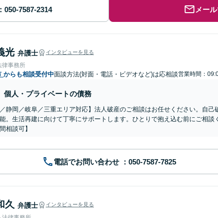
メール
義光
弁護士
インタビューを見る
法律事務所
市
からも相談受付中
面談方法(対面・電話・ビデオなど)は応相談
営業時間：09:0
個人・プライベートの債務
／静岡／岐阜／三重エリア対応】法人破産のご相談はお任せください。自己
能。生活再建に向けて丁寧にサポートします。ひとりで抱え込む前にご相談
間相談可】
電話でお問い合わせ
和久
弁護士
インタビューを見る
ち法律事務所