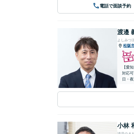
電話で面談予約
渡邉 
よしみつ
松阪
【愛知
対応可
日・夜
小林 
清流のま