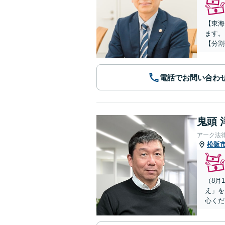
【東海
ます。
【分割
電話でお問い合わ
鬼頭 
アーク法
松阪
（8月
え」を
心くだ