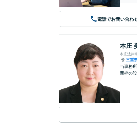
電話でお問い合わ
本庄 
本庄法律
三重
当事務所
間枠の設