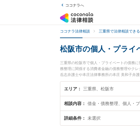
ココナラへ
ココナラ法律相談
三重県で法律相談できる
松阪市の個人・プライ
三重県の松阪市で個人・プライベートの債務に
務整理に関係する消費者金融の債務整理やクレ
岳志弁護士や本庄法律事務所の本庄 美和子弁
発生した個人・プライベートの債務のトラブル
無料で個人・プライベートの債務を法律相談で
エリア
三重県、松阪市
相談内容
借金・債務整理、個人・プ
詳細条件
未選択