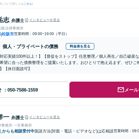
果について詳しくは
こちら
)
岳志
弁護士
インタビューを見る
松阪法律事務所
県
松阪市
営業時間：09:00~19:00（平日）
|
個人・プライベートの債務
料金表を見る
対応実績100件以上！】【督促をストップ】任意整理／個人再生／自己破産
希望に合った債務整理をご提案いたします。おひとりで抱え込まず、ぜひご
】【休日面談可】
せ
メール
洋一
弁護士
インタビューを見る
律事務所 一宮事務所
市
からも相談受付中
面談方法(対面・電話・ビデオなど)は応相談
営業時間：09:0