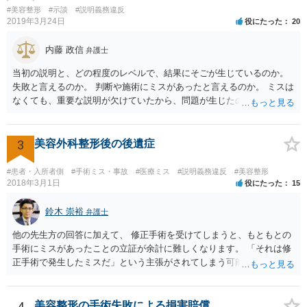
したこと 「せいで」と強調した点が，内藤先生のご指摘なさる「相当
#美容整形
#示談
#説明義務違反
因果関係」です。 手術のミスと関係のないことまでは責任追及ができ
2019年3月24日
役にたった
20
ないということです。 手術のミスの結果，手術前と比べて見た目が著
しく悪くなってしまったとか， 手術のミスの結果，入院期間が延びて
内藤 政信
弁護士
しまったとかいう事情があれば， 追加請求が可能な余地があります。
当初の説明と、どの程度のレベルで、結果にそごが生じているのか。
ただし，手術代の返金に応じた際に「これ以上金銭の請求はしませ
失敗と言えるのか。 判断や施術にミスがあったと言えるのか。 ミスは
ん」という趣旨の合意をしてしまっていると， 上記の請求は，基本的
なくても、重要な説明が欠けていたから、問題が生じたのか。 美容整
には困難となります。
形にある程度通じてる弁護士を探せるかどうか。
3
美容外科整形後の後遺症
#患者・入所者側
#手術ミス・事故
#医療ミス
#説明義務違反
#美容整形
2018年3月1日
役にたった
15
鈴木 崇裕
弁護士
他の先生方の回答に加えて、 修正手術を受けてしまうと、もともとの
手術にミスがあったことの立証が余計に難しくなります。 「それは修
正手術で発生したミスだ」という主張がされてしまう可能性があるか
らです。 心身の苦痛はあるでしょうけれども、損害賠償請求などをご
検討なさっているのであれば、修正手術を受けるまえに弁護士に相談
して対応を決めることを強くお勧めいたします。
4
美容整形の手術失敗による損害賠償