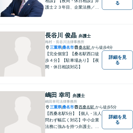
相談】【夜間・休日相談】弁
る
護士２３年目、企業法務／交
通事故／借金問題／離婚など
幅広いお困りごとを解決！中
小企業診断士の資格を持つ弁
護士が、事業経営を強力サポ
長谷川 俊晶
弁護士
ートいたします！【ネット予
梅村・長谷川法律事務所
約可】【駐車場あり】【見積
三重県
桑名市
桑名駅
から徒歩4分
|
無料】
【完全個室】【桑名駅西口徒
詳細を見
歩４分】【駐車場あり】【夜
る
間・休日相談対応】
嶋田 幸司
弁護士
嶋田幸司法律事務所
三重県
桑名市
西桑名駅
から徒歩5分
|
【西桑名駅5分】【個人・法人
詳細を見
問わず幅広く対応】中小企業
る
法務に強みを持つ弁護士。個
人事務所ならではのきめ細や