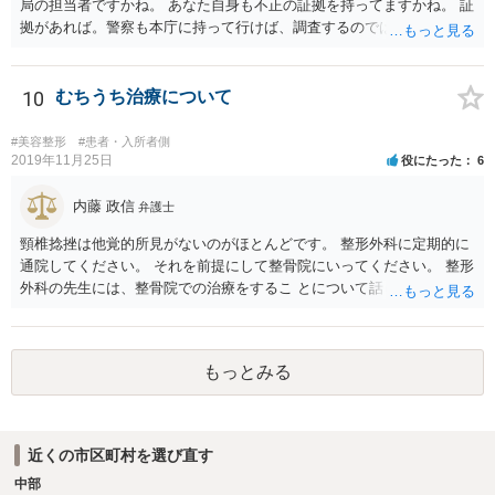
局の担当者ですかね。 あなた自身も不正の証拠を持ってますかね。 証
拠があれば。警察も本庁に持って行けば、調査するのではないで すか
ね。 あなた自身も証拠を持ってるなら、直接損害賠償請求してもいい
で しょう。
10
むちうち治療について
#美容整形
#患者・入所者側
2019年11月25日
役にたった
6
内藤 政信
弁護士
頸椎捻挫は他覚的所見がないのがほとんどです。 整形外科に定期的に
通院してください。 それを前提にして整骨院にいってください。 整形
外科の先生には、整骨院での治療をするこ とについて話し、OKをも
らってください。
もっとみる
近くの市区町村を選び直す
中部