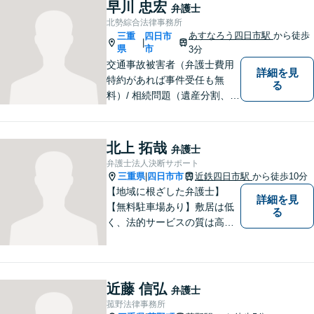
して、一緒に解決方法を考え
早川 忠宏
弁護士
る手助けをさせていただけれ
北勢綜合法律事務所
ばと思いますので、お気軽に
あすなろう四日市駅
から徒歩
三重
四日市
|
ご相談ください。
県
市
3分
交通事故被害者（弁護士費用
詳細を見
特約があれば事件受任も無
る
料）/ 相続問題（遺産分割、遺
言等）。是非一度ご相談くだ
さい。
北上 拓哉
弁護士
弁護士法人決断サポート
三重県
四日市市
近鉄四日市駅
から徒歩10分
|
【地域に根ざした弁護士】
詳細を見
【無料駐車場あり】敷居は低
る
く、法的サービスの質は高く
をモットーに、ご相談者の立
場に立って、問題の解決を目
指します。交通事故／借金問
題／離婚問題／相続問題／企
近藤 信弘
弁護士
業法務など、幅広く対応可
菰野法律事務所