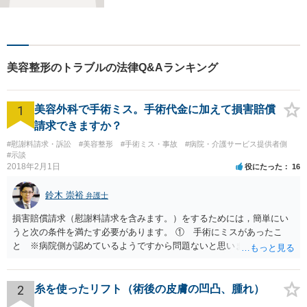
かさが特徴です。依頼者様の
本質的な問題解決に貢献いた
します。お困りごとは、お気
軽にご相談ください。
美容整形のトラブルの法律Q&Aランキング
1
美容外科で手術ミス。手術代金に加えて損害賠償
請求できますか？
#慰謝料請求・訴訟
#美容整形
#手術ミス・事故
#病院・介護サービス提供者側
#示談
2018年2月1日
役にたった
16
鈴木 崇裕
弁護士
損害賠償請求（慰謝料請求を含みます。）をするためには，簡単にい
うと次の条件を満たす必要があります。 ① 手術にミスがあったこ
と ※病院側が認めているようですから問題ないと思います。 ② 手
術のミスの「せいで」仕事を休まなければならなくなったこと ③ 手
術のミスの「せいで」マスクが外せなくなったこと ④ 仕事を休まな
ければならなくなった「せいで」休業損害が発生したこと ⑤ マスク
2
糸を使ったリフト（術後の皮膚の凹凸、腫れ）
を外せなくなった「せいで」経済的に評価できる精神的な損害が発生