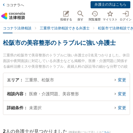
弁護士の方はこちら
ココナラへ
投稿する
探す
閲覧履歴
マイリスト
ログイン
ココナラ法律相談
三重県で法律相談できる弁護士
松阪市で法律相談で
松阪市の美容整形のトラブルに強い弁護士
三重県の松阪市で美容整形のトラブルに強い弁護士が2名見つかりました。休日
面談や夜間面談に対応している弁護士なども掲載中。医療・介護問題に関係す
る歯科治療ミスや美容整形のトラブル、産婦人科の訴訟等の細かな分野での絞
り込み検索もでき便利です。特に本庄法律事務所の本庄 美和子弁護士や山本法
律事務所の山本 哲也弁護士のプロフィール情報や弁護士費用、強みなどが注目
エリア
三重県、松阪市
変更
されています。『松阪市で土日や夜間に発生した美容整形のトラブルのトラブ
ルを今すぐに弁護士に相談したい』『美容整形のトラブルのトラブル解決の実
相談内容
医療・介護問題、美容整形
変更
績豊富な近くの弁護士を検索したい』『初回相談無料で美容整形のトラブルを
法律相談できる松阪市内の弁護士に相談予約したい』などでお困りの相談者さ
んにおすすめです。
詳細条件
未選択
変更
2
人の弁護士が見つかりました
(検索結果について詳しくは
こちら
)