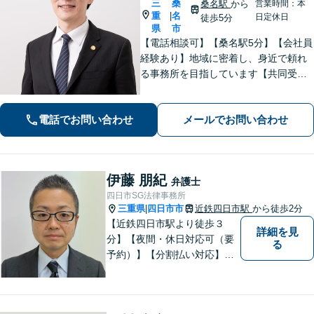
三
桑
桑名駅
から
営業時間：本
重
名
|
日定休日
徒歩5分
県
市
【電話相談可】【桑名駅5分】【会社員
経験あり】地域に密着し、身近で頼れ
る事務所を目指しています【共同受任
可】相談後、少しでも前進できるよう
全力を尽くします。一人で悩まず、お
電話でお問い合わせ
メールでお問い合わせ
気軽にご相談ください【夜間土日相談
可（要予約）】
伊藤 朋紀
弁護士
四日市SG法律事務所
三重県
四日市市
近鉄四日市駅
から徒歩2分
|
【近鉄四日市駅より徒歩３
詳細を見
分】【夜間・休日対応可（要
る
予約）】【分割払い対応】
【弁護士歴１０年以上】 法律
相談を大切にしています。ま
ずはできる限り丁寧にお聞き