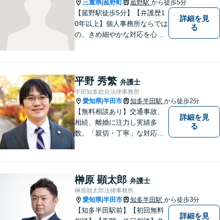
能。【明確な料金体系】どう
三重県
菰野町
菰野駅
から徒歩5分
|
ぞご連絡ください。
【菰野駅徒歩5分】【弁護歴1
詳細を見
0年以上】個人事務所ならでは
る
の、きめ細やかな対応を心が
けています。「相談してよか
った」と思っていただけるよ
う、最後まで粘り強く弁護を
行います！【完全個室】
平野 秀繁
弁護士
半田知多総合法律事務所
愛知県
半田市
知多半田駅
から徒歩2分
|
【無料相談あり】交通事故、
詳細を見
相続、離婚に注力し実績多
る
数。「親切・丁寧」な対応
で、事務所が一丸となり全力
サポートします。【平日夜間
対応】【完全個室相談】
榊原 顕太郎
弁護士
榊原顕太郎法律事務所
愛知県
半田市
知多半田駅
から徒歩3分
|
【知多半田駅前】【初回無料
詳細を見