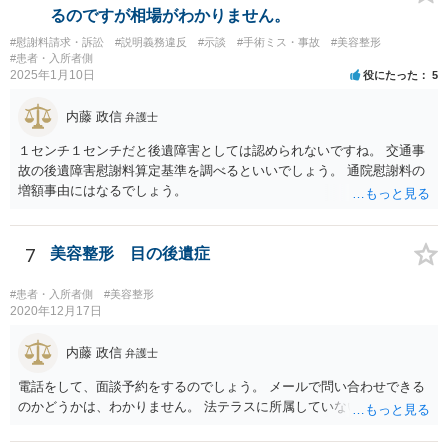
に損害賠償請求をしていくことになります。
るのですが相場がわかりません。
#慰謝料請求・訴訟
#説明義務違反
#示談
#手術ミス・事故
#美容整形
#患者・入所者側
2025年1月10日
役にたった
5
内藤 政信
弁護士
１センチ１センチだと後遺障害としては認められないですね。 交通事
故の後遺障害慰謝料算定基準を調べるといいでしょう。 通院慰謝料の
増額事由にはなるでしょう。
7
美容整形 目の後遺症
#患者・入所者側
#美容整形
2020年12月17日
内藤 政信
弁護士
電話をして、面談予約をするのでしょう。 メールで問い合わせできる
のかどうかは、わかりません。 法テラスに所属していないので。