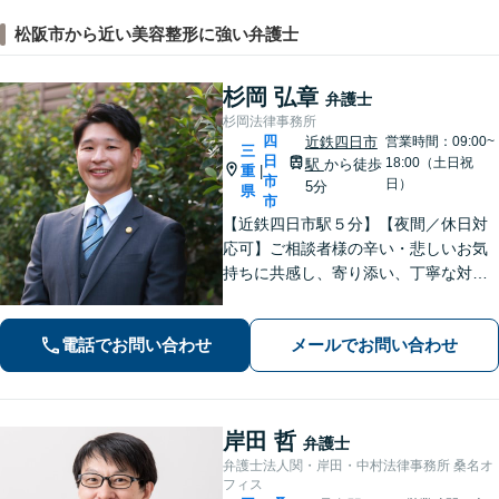
松阪市から近い美容整形に強い弁護士
杉岡 弘章
弁護士
杉岡法律事務所
四
近鉄四日市
営業時間：09:00~
三
日
18:00（土日祝
駅
から徒歩
重
|
市
日）
5分
県
市
【近鉄四日市駅５分】【夜間／休日対
応可】ご相談者様の辛い・悲しいお気
持ちに共感し、寄り添い、丁寧な対応
を心がけます。離婚／不動産／借金／
相続／刑事事件など、幅広く対応【地
電話でお問い合わせ
メールでお問い合わせ
域に根ざした弁護士】お気軽にお問い
合わせください。
岸田 哲
弁護士
弁護士法人関・岸田・中村法律事務所 桑名オ
フィス