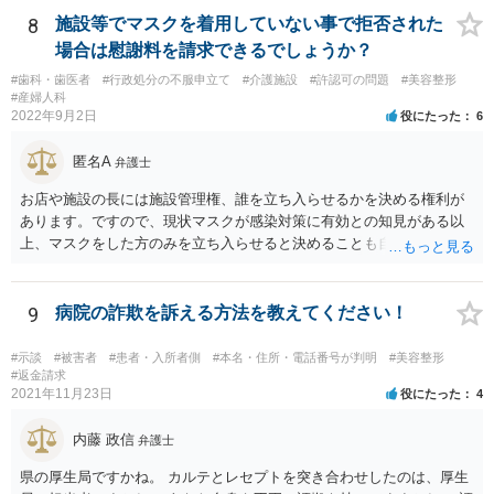
8
施設等でマスクを着用していない事で拒否された
場合は慰謝料を請求できるでしょうか？
#歯科・歯医者
#行政処分の不服申立て
#介護施設
#許認可の問題
#美容整形
#産婦人科
2022年9月2日
役にたった
6
匿名A
弁護士
お店や施設の長には施設管理権、誰を立ち入らせるかを決める権利が
あります。ですので、現状マスクが感染対策に有効との知見がある以
上、マスクをした方のみを立ち入らせると決めることも自由であり、
不当な差別には当たらないと考えられます。 これが公衆浴場や旅館業
など公益的な側面のある業種ですと、公衆浴場法など各種業法で定め
られた理由以外での利用拒否は禁止されていますし、公の施設でもマ
9
病院の詐欺を訴える方法を教えてください！
スクなしだけでの利用拒否は問題となりえますが、民間のお店に対し
ては慰謝料の請求は認められないと考えられます。
#示談
#被害者
#患者・入所者側
#本名・住所・電話番号が判明
#美容整形
#返金請求
2021年11月23日
役にたった
4
内藤 政信
弁護士
県の厚生局ですかね。 カルテとレセプトを突き合わせしたのは、厚生