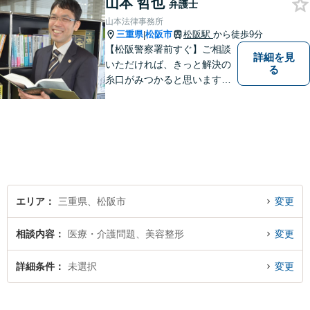
山本 哲也
弁護士
山本法律事務所
三重県
松阪市
松阪駅
から徒歩9分
|
【松阪警察署前すぐ】ご相談
詳細を見
いただければ、きっと解決の
る
糸口がみつかると思います。
法律の専門家としての豊富な
知識と経験で、誠実にご対応
いたします。
エリア
三重県、松阪市
変更
相談内容
医療・介護問題、美容整形
変更
詳細条件
未選択
変更