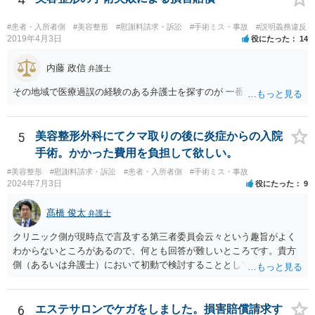
#患者・入所者側
#美容整形
#慰謝料請求・訴訟
#手術ミス・事故
#説明義務違反
2019年4月3日
役にたった
14
内藤 政信
弁護士
その地域で医療過誤の経験のある弁護士を探すのが 一番近道だね。
5
美容整形外科にてクマ取りの後に炎症からの入院
手術。かかった費用を負担して欲しい。
#美容整形
#慰謝料請求・訴訟
#患者・入所者側
#手術ミス・事故
2024年7月3日
役にたった
9
髙橋 俊太
弁護士
クリニック側が現時点で言及する第三者委員会云々という趣旨がよく
わからないところがあるので、何とも回答が難しいところです。貴方
側（あるいは弁護士）において初動で検討することとしては、クリニ
ックから診療記録の入手をすること、緊急入院先の診断内容の確認や
医師意見聴取などが考えられるかと思います。それらを踏まえてクリ
ニック側の過失を肯定できそうであれば、クリニックに対して具体的
6
エステサロンでケガをしました。損害賠償請求す