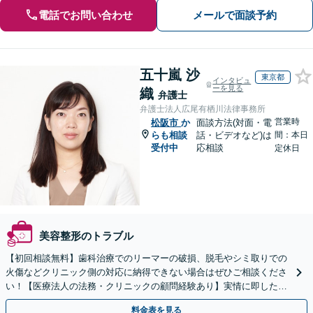
電話でお問い合わせ
メールで面談予約
五十嵐 沙
東京都
インタビュ
ーを見る
織
弁護士
弁護士法人広尾有栖川法律事務所
営業時
松阪市
か
面談方法(対面・電
らも相談
話・ビデオなど)は
間：本日
受付中
応相談
定休日
美容整形のトラブル
【初回相談無料】歯科治療でのリーマーの破損、脱毛やシミ取りでの
火傷などクリニック側の対応に納得できない場合はぜひご相談くださ
い！【医療法人の法務・クリニックの顧問経験あり】実情に即したア
ドバイスで、納得のできるトラブルの解決を目指します。
料金表を見る