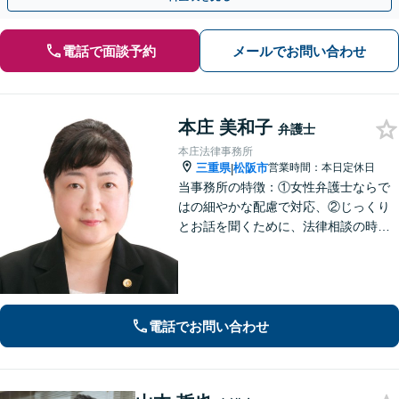
電話で面談予約
メールでお問い合わせ
本庄 美和子
弁護士
本庄法律事務所
三重県
松阪市
営業時間：本日定休日
|
当事務所の特徴：①女性弁護士ならで
はの細やかな配慮で対応、②じっくり
とお話を聞くために、法律相談の時間
は1時間枠の設定（ただし，初回30分間
分は無料）
電話でお問い合わせ