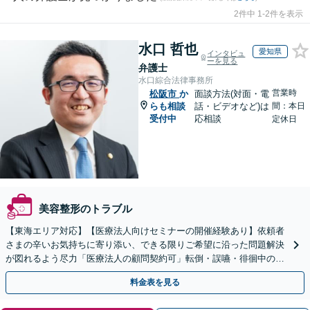
2件中 1-2件を表示
水口 哲也
愛知県
インタビュ
ーを見る
弁護士
水口綜合法律事務所
営業時
松阪市
か
面談方法(対面・電
らも相談
話・ビデオなど)は
間：本日
受付中
応相談
定休日
美容整形のトラブル
【東海エリア対応】【医療法人向けセミナーの開催経験あり】依頼者
さまの辛いお気持ちに寄り添い、できる限りご希望に沿った問題解決
が図れるよう尽力「医療法人の顧問契約可」転倒・誤嚥・徘徊中の事
故など、介護事故のご相談も対応【休日・夜間相談可】
料金表を見る