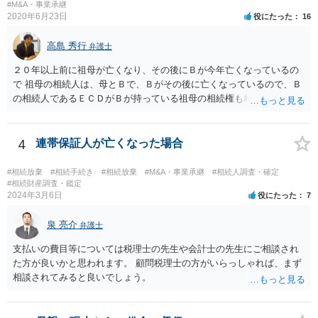
#M&A・事業承継
まれてすぐ両親が離婚し、その後会っていなかったという事情も、扶
2020年6月23日
役にたった
16
養義務の順位を下げる一つの理由になります。
高島 秀行
弁護士
２０年以上前に祖母が亡くなり、その後にＢが今年亡くなっているの
で 祖母の相続人は、母とＢで、Ｂがその後に亡くなっているので、Ｂ
の相続人であるＥＣＤがＢが持っている祖母の相続権も相続すること
となります。 したがって、遺産分割協議するにも、相続放棄するにも
Ｅも行う必要があります。 Ｂの配偶者であるＥは常にＢの相続人とな
ります。
4
連帯保証人が亡くなった場合
#相続放棄
#相続手続き
#相続放棄
#M&A・事業承継
#相続人調査・確定
#相続財産調査・鑑定
2024年3月6日
役にたった
7
泉 亮介
弁護士
支払いの費目等については税理士の先生や会計士の先生にご相談され
た方が良いかと思われます。 顧問税理士の方がいらっしゃれば、まず
相談されてみると良いでしょう。