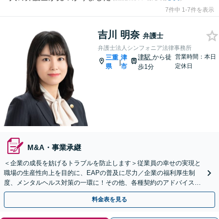
7件中 1-7件を表示
吉川 明奈
弁護士
弁護士法人シンフォニア法律事務所
津駅
から徒
営業時間：本日
三重
津
|
県
市
定休日
歩1分
M&A・事業承継
＜企業の成長を妨げるトラブルを防止します＞従業員の幸せの実現と
職場の生産性向上を目的に、EAPの普及に尽力／企業の福利厚生制
度、メンタルヘルス対策の一環に！その他、各種契約のアドバイス・
予防法務など、身近な法的トラブルを徹底サポート
料金表を見る