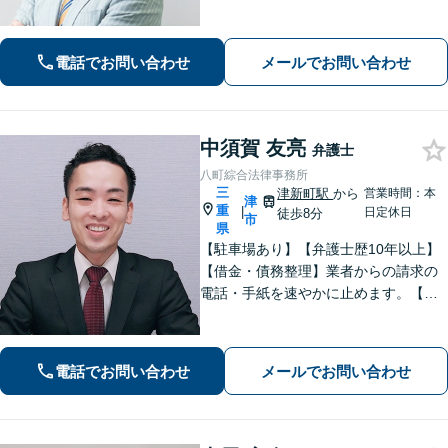
題】男性側のご相談・ご依頼の実績多
数【借金・債務整理】自己破産で、借
金を0にできる可能性があります。
電話でお問い合わせ
メールでお問い合わせ
中須賀 友亮
弁護士
八町綜合法律事務所
三
津新町駅
から
営業時間：本
津
重
|
日定休日
徒歩8分
市
県
【駐車場あり】【弁護士歴10年以上】
【借金・債務整理】業者からの請求の
電話・手紙を速やかに止めます。【交
通事故】解決実績多数。適切な賠償金
額の獲得に尽力します。物損も対応し
ます。【分割払い利用可】【当日・夜
電話でお問い合わせ
メールでお問い合わせ
間の面談可】【完全個室で対応】