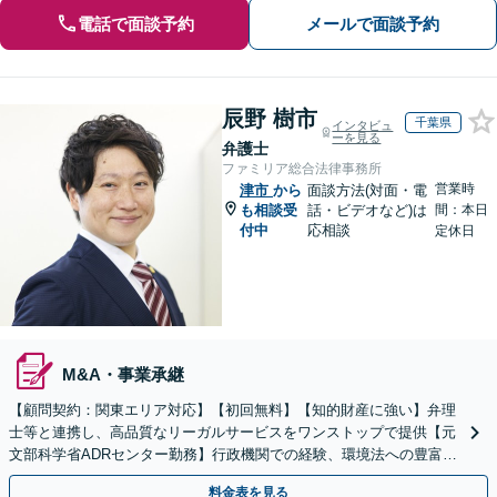
電話で面談予約
メールで面談予約
辰野 樹市
千葉県
インタビュ
ーを見る
弁護士
ファミリア総合法律事務所
営業時
津市
から
面談方法(対面・電
も相談受
話・ビデオなど)は
間：本日
付中
応相談
定休日
M&A・事業承継
【顧問契約：関東エリア対応】【初回無料】【知的財産に強い】弁理
士等と連携し、高品質なリーガルサービスをワンストップで提供【元
文部科学省ADRセンター勤務】行政機関での経験、環境法への豊富な
知識を活かし、事業者さまの抱える問題を解決へ導きます
料金表を見る