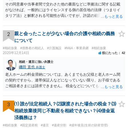
その同意書や当事者間で交わさた他の書面などに準拠法に関する記載
がなければ、一般的にはライセンスする側の居住地の法律（つまりイ
タリア法）と解釈される可能性が高いですが、許諾の範囲が日本国内
に限定されているなどの事情がある場合には、日本法となる可能性も
あります。 なお、仮に日本法になるとしても、新しい会社との間で契
約が有効かどうかは、ライセンスされた権利の種類（著作権、商標
2
親と会ったことが少ない場合の介護や相続の義務
権、特許権など）や契約の時期などを見て判断する必要があります。
について
いずれにせよ具体的事情が分からないと確定的な回答は難しいと思わ
#相続放棄
#債務者の相続人
#介護施設
#M&A・事業承継
#相続放棄
れますので、弁護士に直接相談されることをお勧めします。
2020年12月14日
役にたった
42
相続・遺言に強い弁護士
磯田 直也
弁護士
老人ホームの料金滞納については、あくまでもお父様と老人ホーム間
の契約ですから、連帯保証人などになっていない限り、お子様である
ご相談者さまには請求できません。 税金などについても滞納している
のはお父様ですから、お子様に請求が来ることはありません。 生活保
護受給の際に扶養できないかという連絡が役所から来ますが、できな
い旨回答すればそれまでです。 相続が開始した場合については先述の
3
⑴ 誰が法定相続人？⑵譲渡された場合の税金？⑶
通りです。 民法上の扶養義務はご相談者さまがお考えのほど強いもの
相続放棄後同じ不動産を相続できない？⑷借金返
ではありません。 あくまでも、余力の範囲で認められるものです。 親
済義務は？
の介護は子供がみるという民法の条文はありません。 また、親に対す
#相続放棄
#固定資産税
#遺言
#遺産分割
#成年後見(生前の財産管理)
る扶養義務は配偶者や子に対する扶養義務に比べて弱いものです。 生