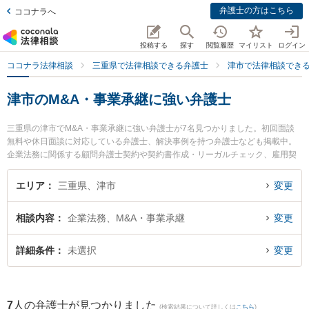
弁護士の方はこちら
ココナラへ
投稿する
探す
閲覧履歴
マイリスト
ログイン
ココナラ法律相談
三重県で法律相談できる弁護士
津市で法律相談でき
津市のM&A・事業承継に強い弁護士
三重県の津市でM&A・事業承継に強い弁護士が7名見つかりました。初回面談
無料や休日面談に対応している弁護士、解決事例を持つ弁護士なども掲載中。
企業法務に関係する顧問弁護士契約や契約書作成・リーガルチェック、雇用契
約書・就業規則作成等の細かな分野での絞り込み検索もでき便利です。特に弁
護士法人シンフォニア法律事務所の吉川 明奈弁護士や弁護士法人シンフォニア
エリア
三重県、津市
変更
法律事務所の長尾 英介弁護士、八町綜合法律事務所の中須賀 友亮弁護士のプロ
フィール情報や弁護士費用、強みなどが注目されています。『津市で土日や夜
相談内容
企業法務、M&A・事業承継
変更
間に発生したM&A・事業承継のトラブルを今すぐに弁護士に相談したい』『M&
A・事業承継のトラブル解決の実績豊富な近くの弁護士を検索したい』『初回相
談無料でM&A・事業承継を法律相談できる津市内の弁護士に相談予約したい』
詳細条件
未選択
変更
などでお困りの相談者さんにおすすめです。
7
人の弁護士が見つかりました
(検索結果について詳しくは
こちら
)