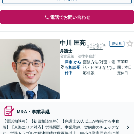
電話でお問い合わせ
中川 匡亮
愛知県
インタビュ
ーを見る
弁護士
名古屋第一法律事務所
営業時
津市
から
面談方法(対面・電
も相談受
話・ビデオなど)は
間：本日
付中
応相談
定休日
M&A・事業承継
【電話相談可】【初回相談無料】【弁護士30人以上が在籍する事務
所】【東海エリア対応】労務問題、事業承継、契約書のチェックな
ど。労務トラブルの解決実績は数百件以上。中小企業家同友会に所属