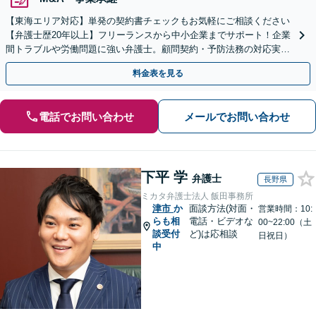
【東海エリア対応】単発の契約書チェックもお気軽にご相談ください
【弁護士歴20年以上】フリーランスから中小企業までサポート！企業
間トラブルや労働問題に強い弁護士。顧問契約・予防法務の対応実績
も豊富です。【夜間・休日面談可】【完全個室】
料金表を見る
電話でお問い合わせ
メールでお問い合わせ
下平 学
弁護士
長野県
ミカタ弁護士法人 飯田事務所
津市
か
面談方法(対面・
営業時間：10:
らも相
電話・ビデオな
00~22:00（土
談受付
ど)は応相談
日祝日）
中