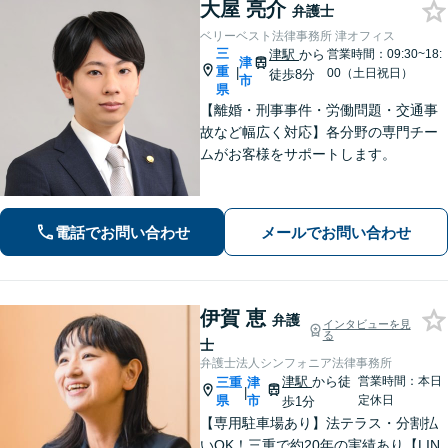
大屋 亮介
弁護士
ベリーベスト法律事務所 津オフィス
三
津駅
から
営業時間：09:30~18:
津
重
|
00（土日祝日）
徒歩8分
市
県
【離婚・刑事事件・労働問題・交通事
故など幅広く対応】各分野の専門チー
ムがお客様をサポートします。
電話でお問い合わせ
メールでお問い合わせ
伊賀 恵
弁護
インタビューを見
る
士
弁護士法人シンフォニア法律事務所
津駅
から徒
営業時間：本日
三重
津
|
県
市
定休日
歩1分
【専用駐車場あり】法テラス・分割払
いOK！三重で約20年の実績あり【LIN