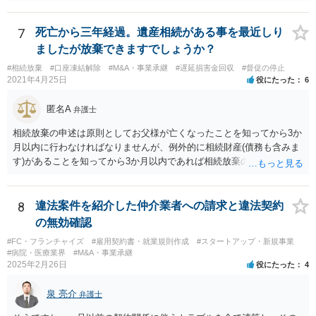
現時点で、【会社(現在私が取締役になりました)は要らないから全ての
遺産をまとめて現金でくれ】という要求に応じる必要はありません。
7
死亡から三年経過。遺産相続がある事を最近しり
ましたが放棄できますでしょうか？
#相続放棄
#口座凍結解除
#M&A・事業承継
#遅延損害金回収
#督促の停止
2021年4月25日
役にたった
6
匿名A
弁護士
相続放棄の申述は原則としてお父様が亡くなったことを知ってから3か
月以内に行わなければなりませんが、例外的に相続財産(債務も含みま
す)があることを知ってから3か月以内であれば相続放棄の申述が認め
られる可能性もありますので、通知が届いたのが3か月以内の話なので
したら、早急に家裁に行って相続放棄の申述をしたい旨告げて必要な
書類を提出されることをおすすめいたします。 なお、お父様の債務が
8
違法案件を紹介した仲介業者への請求と違法契約
他にもあるかもしれないというリスクを考えますと、相続放棄の申述
の無効確認
にあたっては、法テラスの無料相談等を利用して弁護士に相談するこ
#FC・フランチャイズ
#雇用契約書・就業規則作成
#スタートアップ・新規事業
とも十分考えられるかと存じます。また、ご記載いただいた事実関係
#病院・医療業界
#M&A・事業承継
を拝見するかぎり、再婚相手のかたは既に相続放棄をされている可能
2025年2月26日
役にたった
4
性があるかもしれません。
泉 亮介
弁護士