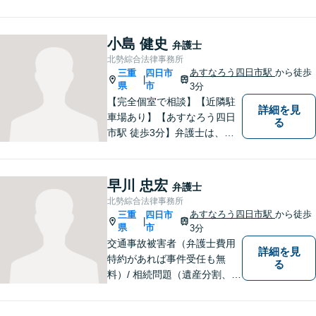
件に真摯に向き合います。離
婚問題／企業法務／労働問題
（使用者側）／交通事故／相
小島 健史
弁護士
続問題など、幅広く対応。お
北勢綜合法律事務所
気軽にご相談ください。
あすなろう四日市駅
から徒歩
三重
四日市
|
県
市
3分
【完全個室で相談】【近隣駐
詳細を見
車場あり】【あすなろう四日
る
市駅 徒歩3分】弁護士は、依
頼者の方のサポーターです。
わからないことがあれば、何
でも聞いてください。 問題解
早川 忠宏
弁護士
決に向かって一緒に頑張りま
北勢綜合法律事務所
しょう。
あすなろう四日市駅
から徒歩
三重
四日市
|
県
市
3分
交通事故被害者（弁護士費用
詳細を見
特約があれば事件受任も無
る
料）/ 相続問題（遺産分割、遺
言等）。是非一度ご相談くだ
さい。