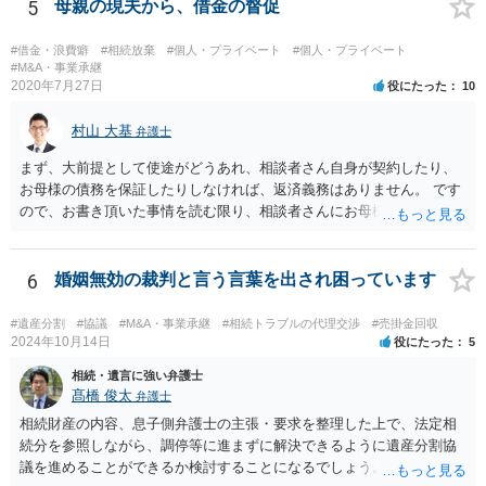
5
母親の現夫から、借金の督促
#借金・浪費癖
#相続放棄
#個人・プライベート
#個人・プライベート
#M&A・事業承継
2020年7月27日
役にたった
10
村山 大基
弁護士
まず、大前提として使途がどうあれ、相談者さん自身が契約したり、
お母様の債務を保証したりしなければ、返済義務はありません。 です
ので、お書き頂いた事情を読む限り、相談者さんにお母様の現夫への
返済義務はありません。 対応としては、 ・督促状を放っておく（相手
も法律相談に行けば同趣旨のことを回答されるので、裁判まではしな
いと思います） ・借りたのは母なので、私は支払いませんと伝える あ
6
婚姻無効の裁判と言う言葉を出され困っています
たりが良いと思います。
#遺産分割
#協議
#M&A・事業承継
#相続トラブルの代理交渉
#売掛金回収
2024年10月14日
役にたった
5
相続・遺言に強い弁護士
髙橋 俊太
弁護士
相続財産の内容、息子側弁護士の主張・要求を整理した上で、法定相
続分を参照しながら、調停等に進まずに解決できるように遺産分割協
議を進めることができるか検討することになるでしょう。少なくとも