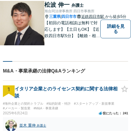
松波 伸一
弁護士
旭合同法律事務所 四日市事務所
三重県
四日市市
近鉄四日市駅
から徒歩5分
|
【初回の電話相談は無料で対
詳細を見
応します】【土日もOK】【近
る
鉄四日市駅5分】【離婚・相続
問題】困っている方の力にな
れる様、話を聞き、寄り添い
ます【後見業務などの民事・
刑事事件全般】双方ともに納
得する解決を目指します【交
M&A・事業承継の法律Q&Aランキング
通事故】示談金の増額に向け
尽力
1
イタリア企業とのライセンス契約に関する法律相
談
#海外企業との契約トラブル
#知的財産・特許
#スタートアップ・新規事業
#メーカー・製造業
#M&A・事業承継
2025年6月24日
役にたった
241
並木 重伸
弁護士