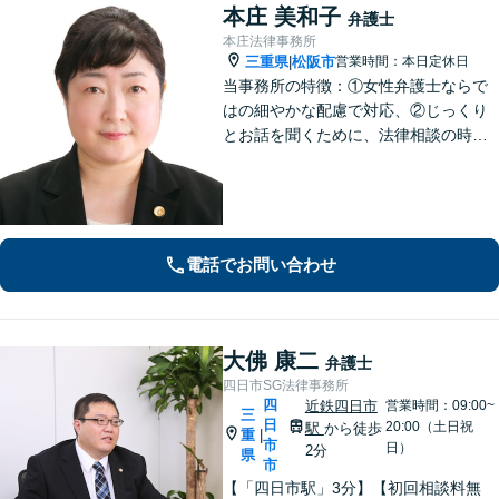
本庄 美和子
弁護士
本庄法律事務所
三重県
松阪市
営業時間：本日定休日
|
当事務所の特徴：①女性弁護士ならで
はの細やかな配慮で対応、②じっくり
とお話を聞くために、法律相談の時間
は1時間枠の設定（ただし，初回30分間
分は無料）
電話でお問い合わせ
大佛 康二
弁護士
四日市SG法律事務所
四
近鉄四日市
営業時間：09:00~
三
日
20:00（土日祝
駅
から徒歩
重
|
市
日）
2分
県
市
【「四日市駅」3分】【初回相談料無