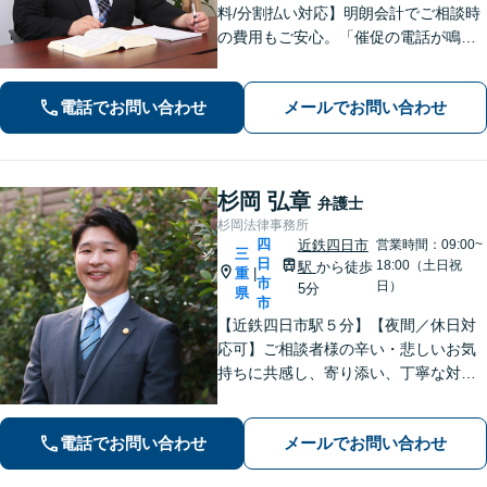
料/分割払い対応】明朗会計でご相談時
の費用もご安心。「催促の電話が鳴り
止まない」「FXや仮想通貨で大損し
た」に対応できます。自己破産や任意
電話でお問い合わせ
メールでお問い合わせ
整理、個人再生など幅広い解決方法を
提示【完全個室で安心】
杉岡 弘章
弁護士
杉岡法律事務所
四
近鉄四日市
営業時間：09:00~
三
日
18:00（土日祝
駅
から徒歩
重
|
市
日）
5分
県
市
【近鉄四日市駅５分】【夜間／休日対
応可】ご相談者様の辛い・悲しいお気
持ちに共感し、寄り添い、丁寧な対応
を心がけます。離婚／不動産／借金／
相続／刑事事件など、幅広く対応【地
電話でお問い合わせ
メールでお問い合わせ
域に根ざした弁護士】お気軽にお問い
合わせください。