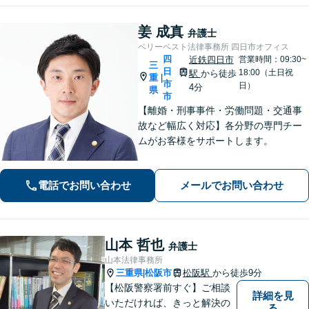
姜 成真
弁護士
ベリーベスト法律事務所 四日市オフィス
四
近鉄四日市
営業時間：09:30~
三
日
18:00（土日祝
駅
から徒歩
重
|
市
日）
4分
県
市
【離婚・刑事事件・労働問題・交通事
故など幅広く対応】各分野の専門チー
ムがお客様をサポートします。
電話でお問い合わせ
メールでお問い合わせ
山本 哲也
弁護士
山本法律事務所
三重県
松阪市
松阪駅
から徒歩9分
|
【松阪警察署前すぐ】ご相談
詳細を見
いただければ、きっと解決の
る