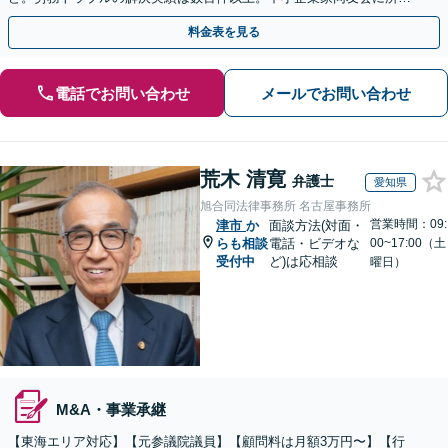
しセミナー講師なども担当【初回相談無料】
料金表を見る
電話でお問い合わせ
メールでお問い合わせ
荒木 清寛
弁護士
愛知県
旭合同法律事務所 名古屋事務所
営業時間：09:
津市
か
面談方法(対面・
らも相談
電話・ビデオな
00~17:00（土
受付中
ど)は応相談
曜日）
M&A・事業承継
【東海エリア対応】【元参議院議員】【顧問料は月額3万円〜】【行