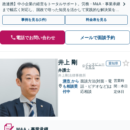
政連携】中小企業の経営をトータルサポート。労務・M&A・事業承継
まで幅広く対応し、国政で培った知見を活かして実践的な解決策をご
提案します。まずはお気軽にご相談ください。
事例を見る(1件)
料金表を見る
電話でお問い合わせ
メールで面談予約
井上 剛
愛知県
インタビュー
を見る
弁護士
井上剛法律事務所
営業時
津市
から
面談方法(対面・電
も相談受
話・ビデオなど)は
間：本日
付中
応相談
定休日
M&A・事業承継