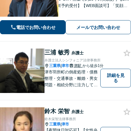
E予約受付】【WEB面談可】「笑顔に
なってほしい」がモットー。交渉によ
るスピード解決を目指します【離婚】
性別・年代問わず実績豊富【借金】家
電話でお問い合わせ
メールでお問い合わせ
計全体を見直すプランをご提案
三浦 敏秀
弁護士
弁護士法人シンフォニア法律事務所
三重県
津市
津駅
から徒歩1分
|
津市羽所町の倒産処理・債務
詳細を見
整理・交通事故・離婚・男女
る
問題・相続分野に注力してい
る弁護士です。お困りの方は
是非一度ご相談ください。
【個人の債務整理、交通事故
鈴木 栄智
相談は初回無料】【夜間予約
弁護士
可能】
鈴木栄智法律事務所
三重県
津市
|
【夜間休日対応可】【女性弁