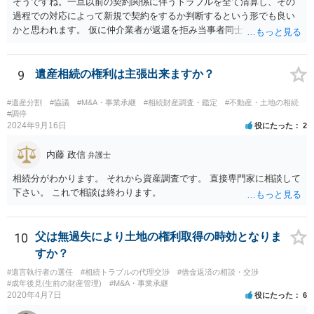
そうですね。一旦以前の契約関係に伴うトラブルを全て清算し、その
過程での対応によって新規で契約をするか判断するという形でも良い
かと思われます。 仮に仲介業者が返還を拒み当事者同士での解決が困
難となった場合は個別に弁護士に相談されると良いでしょう。
9
遺産相続の権利は主張出来ますか？
#遺産分割
#協議
#M&A・事業承継
#相続財産調査・鑑定
#不動産・土地の相続
#調停
2024年9月16日
役にたった
2
内藤 政信
弁護士
相続分がわかります。 それから資産調査です。 直接専門家に相談して
下さい。 これで相談は終わります。
10
父は無過失により土地の権利取得の時効となりま
すか？
#遺言執行者の選任
#相続トラブルの代理交渉
#借金返済の相談・交渉
#成年後見(生前の財産管理)
#M&A・事業承継
2020年4月7日
役にたった
6