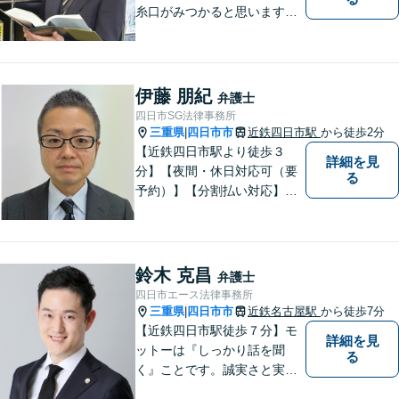
糸口がみつかると思います。
法律の専門家としての豊富な
知識と経験で、誠実にご対応
いたします。
伊藤 朋紀
弁護士
四日市SG法律事務所
三重県
四日市市
近鉄四日市駅
から徒歩2分
|
【近鉄四日市駅より徒歩３
詳細を見
分】【夜間・休日対応可（要
る
予約）】【分割払い対応】
【弁護士歴１０年以上】 法律
相談を大切にしています。ま
ずはできる限り丁寧にお聞き
して、一緒に解決方法を考え
鈴木 克昌
弁護士
る手助けをさせていただけれ
四日市エース法律事務所
ばと思いますので、お気軽に
三重県
四日市市
近鉄名古屋駅
から徒歩7分
|
ご相談ください。
【近鉄四日市駅徒歩７分】モ
詳細を見
ットーは『しっかり話を聞
る
く』ことです。誠実さと実直
さを取り柄に、一つ一つの案