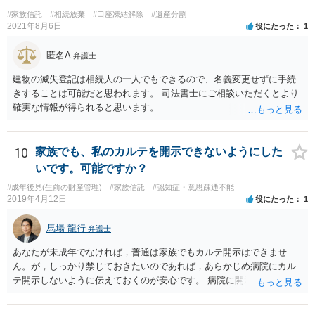
#家族信託
#相続放棄
#口座凍結解除
#遺産分割
2021年8月6日
役にたった
1
匿名A
弁護士
建物の滅失登記は相続人の一人でもできるので、名義変更せずに手続
きすることは可能だと思われます。 司法書士にご相談いただくとより
確実な情報が得られると思います。
10
家族でも、私のカルテを開示できないようにした
いです。可能ですか？
#成年後見(生前の財産管理)
#家族信託
#認知症・意思疎通不能
2019年4月12日
役にたった
1
馬場 龍行
弁護士
あなたが未成年でなければ，普通は家族でもカルテ開示はできませ
ん。が，しっかり禁じておきたいのであれば，あらかじめ病院にカル
テ開示しないように伝えておくのが安心です。 病院に開示しないよう
に伝える書面を作ることはできますが，それがなくても開示はされる
可能性は低いのでコストパフォーマンスとしてはどうかなという感じ