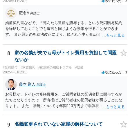
2020年1月20日
役にたった
2
匿名A
弁護士
婚前契約書などで、「死んだら遺産を贈与する」という死因贈与契約
を締結しておくことでも遺言と同じような効果を得ることができま
す。 また最近の相続法改正により、残された妻が死ぬまで家に住み続
けられる権利として「配偶者居住権」という制度が設けられましたの
で、その制度を活用する方法も考えられます。 もし契約書の作成まで
視野に入れておられる場合は、お近くの弁護士、できれば相続に強い
8
家の名義が夫でも母がトイレ費用を負担して問題
弁護士にご相談なさるとよいでしょう。
ないか
#生前贈与
#家族信託
#家族間の相続トラブル
#協議
2025年8月23日
役にたった
1
藤本 顯人
弁護士
お母様が、トイレの修繕費用を、ご質問者様の配偶者様に贈与するか
たちとなりますので、所有権はご質問者様の配偶者様が得ることにな
ります。 また、贈与については年間110万円まで非課税であり、トイ
レの修繕費であればこの枠内に収まると思います。
9
名義変更されていない家屋の解体について