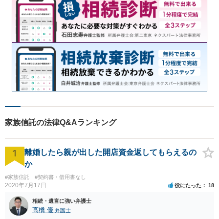
家族信託の法律Q&Aランキング
1
離婚したら親が出した開店資金返してもらえるの
か
#家族信託
#契約書・借用書なし
2020年7月17日
役にたった
18
相続・遺言に強い弁護士
髙橋 優
弁護士