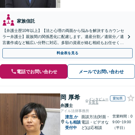
家族信託
【弁護士歴10年以上】【法と心理の両面から悩みを解決するカウンセ
ラー弁護士】親族間の関係悪化に配慮します。遺産分割／遺留分／遺
言書作成など幅広い分野に対応。多額の資産が絡む相続もお任せくだ
さい。【夜間・休日の相談可能】【駐車場完備】
料金表を見る
電話でお問い合わせ
メールでお問い合わせ
岡 厚希
愛知県
インタビュー
を見る
弁護士
アイル法律事務所
営業時間：0
津市
か
面談方法(対面・
らも相談
電話・ビデオな
9:00~19:00
受付中
ど)は応相談
（平日）