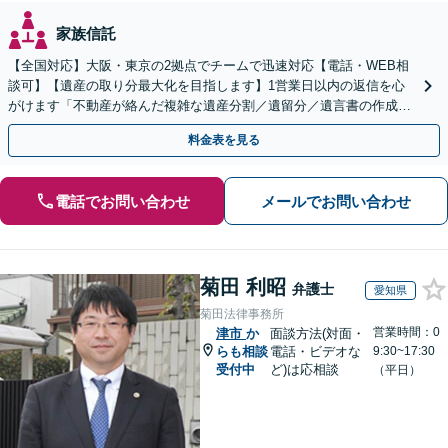
家族信託
【全国対応】大阪・東京の2拠点でチームで迅速対応【電話・WEB相
談可】【遺産の取り分最大化を目指します】1営業日以内の返信を心
がけます「不動産が絡んだ複雑な遺産分割／遺留分／遺言書の作成・
執行／事業承継など、お任せください」【休日相談あり】
料金表を見る
電話でお問い合わせ
メールでお問い合わせ
菊田 利昭
弁護士
愛知県
菊田法律事務所
営業時間：0
津市
か
面談方法(対面・
らも相談
電話・ビデオな
9:30~17:30
受付中
ど)は応相談
（平日）