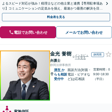
よるスピード対応が強み！税理士などの他士業と連携【専用駐車場あ
り】コミュニケーションの足並みを揃え、最速かつ最善の解決を目指
して尽力します【完全個室】【お子さま同席可】
料金表を見る
電話でお問い合わせ
メールでお問い合わせ
金光 誉樹
静岡県
インタビュ
ーを見る
弁護士
静岡法律事務所
営業時間：0
津市
か
面談方法(対面・
らも相談
電話・ビデオな
9:00~18:30
受付中
ど)は応相談
（平日）
家族信託