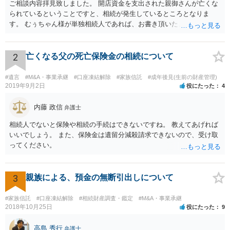
ご相談内容拝見致しました。 開店資金を支出された親御さんが亡くな
られているということですと、相続が発生しているところとなりま
す。 むぅちゃん様が単独相続人であれば、お書き頂いたような方法で
ご主人に書面を書いてもらうことで対応は可能かと思います。 他にも
相続人おられるということであれば、他の相続人との協議が必要とな
るところです。 また、当該点とは別にご主人から貸付ではなく贈与で
2
亡くなる父の死亡保険金の相続について
あると主張される可能性がございます。 その場合には、貸付であるこ
とを伺わせる事情をどれだけ積み重ねることが出来るか、というとこ
#遺言
#M&A・事業承継
#口座凍結解除
#家族信託
#成年後見(生前の財産管理)
ろとなります。 返済の事実や、返済を約束するメール等です。 金額の
2019年9月2日
役にたった
4
大きさや状況を考えると、一つ一つの問題を解決し、万が一に備えて
おく方が宜しいかと思います。 緊急という訳ではないかと思います
内藤 政信
弁護士
が、事前準備が早い方が有効な手段が増える傾向にありますので、早
相続人でないと保険や相続の手続はできないですね。 教えてあげれば
目に弁護士を入れられることを御検討頂くと良いかと思います。
いいでしょう。 また、保険金は遺留分減殺請求できないので、受け取
ってください。
3
親族による、預金の無断引出しについて
#家族信託
#口座凍結解除
#相続財産調査・鑑定
#M&A・事業承継
2018年10月25日
役にたった
9
高島 秀行
弁護士