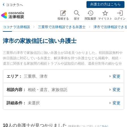
弁護士の方はこちら
ココナラへ
投稿する
探す
閲覧履歴
マイリスト
ログイン
ココナラ法律相談
三重県で法律相談できる弁護士
津市で法律相談でき
津市の家族信託に強い弁護士
三重県の津市で家族信託に強い弁護士が10名見つかりました。初回面談無料や
休日面談に対応している弁護士、解決事例を持つ弁護士なども掲載中。相続・
遺言に関係する家族間の相続トラブルや認知症の相続、遺産分割等の細かな分
野での絞り込み検索もでき便利です。特に三重合同法律事務所の村田 正人弁護
士や弁護士法人シンフォニア法律事務所の吉川 明奈弁護士、ベリーベスト法律
エリア
三重県、津市
変更
事務所 津オフィスの大屋 亮介弁護士のプロフィール情報や弁護士費用、強みな
どが注目されています。『津市で土日や夜間に発生した家族信託のトラブルを
相談内容
相続・遺言、家族信託
変更
今すぐに弁護士に相談したい』『家族信託のトラブル解決の実績豊富な近くの
弁護士を検索したい』『初回相談無料で家族信託を法律相談できる津市内の弁
護士に相談予約したい』などでお困りの相談者さんにおすすめです。
詳細条件
未選択
変更
10
人の弁護士が見つかりました
(検索結果について詳しくは
こちら
)