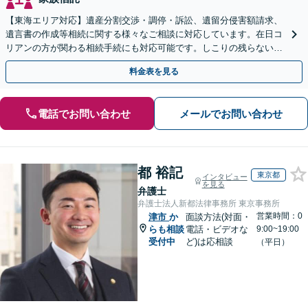
【東海エリア対応】遺産分割交渉・調停・訴訟、遺留分侵害額請求、
遺言書の作成等相続に関する様々なご相談に対応しています。在日コ
リアンの方が関わる相続手続にも対応可能です。しこりの残らない解
決を特に意識しています。
料金表を見る
電話でお問い合わせ
メールでお問い合わせ
都 裕記
東京都
インタビュー
を見る
弁護士
弁護士法人新都法律事務所 東京事務所
営業時間：0
津市
か
面談方法(対面・
らも相談
電話・ビデオな
9:00~19:00
受付中
ど)は応相談
（平日）