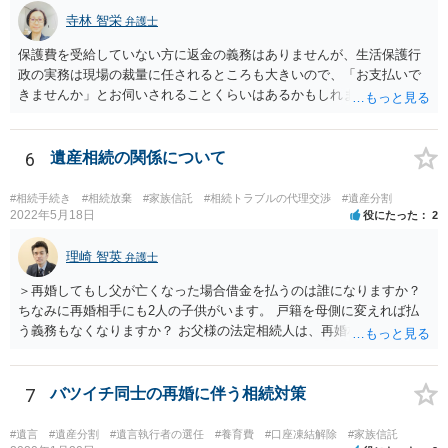
寺林 智栄
弁護士
保護費を受給していない方に返金の義務はありませんが、生活保護行
政の実務は現場の裁量に任されるところも大きいので、「お支払いで
きませんか」とお伺いされることくらいはあるかもしれません。 通報
するかどうかは、あなたとお父さんの妹さんとの関係などを総合的に
考えてご判断いただくのが良いと思います。
6
遺産相続の関係について
#相続手続き
#相続放棄
#家族信託
#相続トラブルの代理交渉
#遺産分割
2022年5月18日
役にたった
2
理崎 智英
弁護士
＞再婚してもし父が亡くなった場合借金を払うのは誰になりますか？
ちなみに再婚相手にも2人の子供がいます。 戸籍を母側に変えれば払
う義務もなくなりますか？ お父様の法定相続人は、再婚相手とご相談
者様なので、お父様の借金はご相談者様も相続することになります。
戸籍がどこにあるのかは関係ありません。 ただし、お父様が亡くなっ
たことを知ってから３か月以内に家庭裁判所にて「相続放棄」の手続
7
バツイチ同士の再婚に伴う相続対策
をすれば、ご相談者様はお父様の借金は相続しません。
#遺言
#遺産分割
#遺言執行者の選任
#養育費
#口座凍結解除
#家族信託