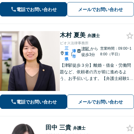
あります。
電話でお問い合わせ
メールでお問い合わせ
木村 夏美
弁護士
ビオス法律事務所
三
津駅
から
営業時間：09:00~1
津
重
|
8:00（平日）
徒歩3分
市
県
【津駅徒歩３分】離婚・借金・労働問
題など、依頼者の方が前に進めるよ
う、お手伝いします。【弁護士経験10
年以上】当日相談可能です（予約必
要）。【駐車券サービスあり】お気軽
にご相談ください。
電話でお問い合わせ
メールでお問い合わせ
田中 三貴
弁護士