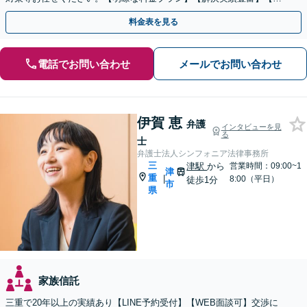
話相談可】
料金表を見る
電話でお問い合わせ
メールでお問い合わせ
伊賀 恵
弁護
インタビューを見
る
士
弁護士法人シンフォニア法律事務所
三
津駅
から
営業時間：09:00~1
津
重
|
8:00（平日）
徒歩1分
市
県
家族信託
三重で20年以上の実績あり【LINE予約受付】【WEB面談可】交渉に