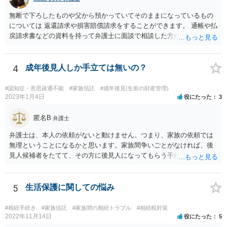
無断で下ろしたものや父から預かっていてそのままになっているもの
については 返還請求や損害賠償請求をすることができます。 通帳や払
戻請求書などの資料を持って弁護士に面談で相談した方がよいと思い
ます。
4
成年後見人しか手立ては無いの？
#認知症・意思疎通不能
#家族信託
#成年後見(生前の財産管理)
2023年1月4日
役にたった
3
匿名B
弁護士
弁護士は、本人の依頼がないと動けません。つまり、家族の依頼では
無理ということになるかと思います。家族間争いごとがなければ、後
見人候補者をたてて、その方に後見人になってもらう手続をすすめた
ほうが、今後もいろいろやりやすくなると思います。
5
生活保護に関しての悩み
#相続手続き
#家族信託
#家族間の相続トラブル
#相続税対策
2022年11月14日
役にたった
5