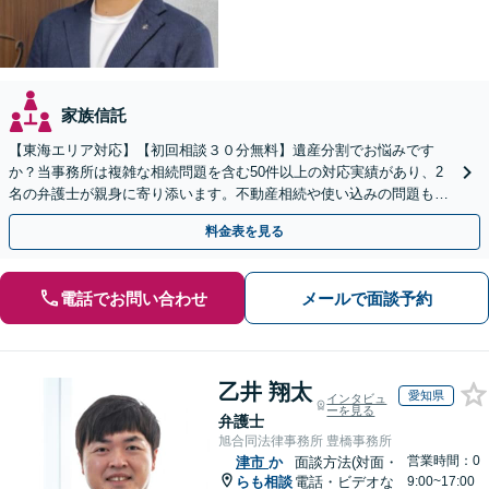
家族信託
【東海エリア対応】【初回相談３０分無料】遺産分割でお悩みです
か？当事務所は複雑な相続問題を含む50件以上の対応実績があり、2
名の弁護士が親身に寄り添います。不動産相続や使い込みの問題も分
かりやすく解説。WEB相談可能。LINE予約受付中
料金表を見る
電話でお問い合わせ
メールで面談予約
乙井 翔太
愛知県
インタビュ
ーを見る
弁護士
旭合同法律事務所 豊橋事務所
営業時間：0
津市
か
面談方法(対面・
らも相談
電話・ビデオな
9:00~17:00