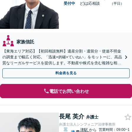
受付中
ど)は応相談
（平日）
家族信託
【東海エリア対応】【初回相談無料】遺産分割・遺留分・使途不明金
の調査まで幅広く対応。「迅速×的確×ていねい」をモットーに、高品
質なリーガルサービスを提供します。不動産や株式を含む複雑な相続
もお任せください【休日・夜間対応OK】
料金表を見る
電話でお問い合わせ
長尾 英介
弁護士
弁護士法人シンフォニア法律事務所
三
津駅
から
営業時間：09:00~1