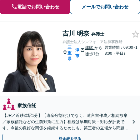
電話でお問い合わせ
メールでお問い合わせ
吉川 明奈
弁護士
弁護士法人シンフォニア法律事務所
三
津駅
から
営業時間：09:00~1
津
重
|
8:00（平日）
徒歩1分
市
県
家族信託
【JR／近鉄津駅1分】【遺産分割だけでなく、遺言書作成／相続放棄
／家族信託などの生前対策に注力】相続は早期対策・対応が肝要で
す。今後の良好な関係を継続するためにも、第三者の立場から問題を
精査し適切な対応策を考えます。お早めにご相談ください。
料金表を見る