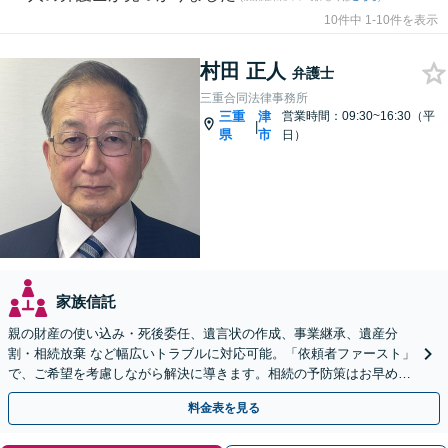
10件中 1-10件を表示
村田 正人
弁護士
三重合同法律事務所
三重
津
営業時間：09:30~16:30（平
|
県
市
日）
家族信託
親の財産の使い込み・死後委任、遺言状の作成、事業継承、遺産分
割・相続放棄 など幅広いトラブルに対応可能。「依頼者ファースト」
で、ご希望を考慮しながら解決に導きます。相続の予防策はお早めに
ご相談を【初回相談30分無料】【弁護士歴40年以上】
料金表を見る