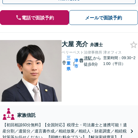
電話で面談予約
メールで面談予約
大屋 亮介
弁護士
ベリーベスト法律事務所 津オフィス
三
津駅
から
営業時間：09:30~2
津
重
|
1:00（平日）
徒歩8分
市
県
家族信託
【初回相談60分無料】【全国対応】税理士・司法書士と連携可能！遺
産分割／遺留分／遺言書作成／相続放棄／相続人・財産調査／相続税
対策等お任せください。【明瞭な料金プラン】【解決実績豊富】【電