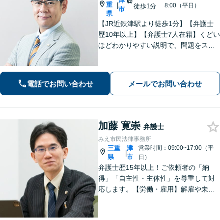
津
重
|
8:00（平日）
徒歩1分
市
県
【JR近鉄津駅より徒歩1分】【弁護士
歴10年以上】【弁護士7人在籍】くどい
ほどわかりやすい説明で、問題をスム
ーズに解決します！【離婚・男女問
題】男性側のご相談・ご依頼の実績多
数【借金・債務整理】自己破産で、借
電話でお問い合わせ
メールでお問い合わせ
金を0にできる可能性があります。
加藤 寛崇
弁護士
みえ市民法律事務所
三重
津
営業時間：09:00~17:00（平
|
県
市
日）
弁護士歴15年以上！ご依頼者の「納
得」「自主性・主体性」を尊重して対
応します。【労働・雇用】解雇や未払
い残業代のトラブルはお任せくださ
い。【離婚・男女】豊富な対応実績が