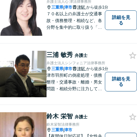
弁護士法人心 津法律事務所
三重県
津市
津駅
から徒歩1分
|
７０名以上の弁護士が交通事
詳細を見
故・債務整理・相続など、各
る
分野を集中的に取り扱う「分
野担当制」とすることで、ご
依頼者様に高品質・低コスト
でのリーガルサービスを提供
三浦 敏秀
できるよう努めております。
弁護士
弁護士法人シンフォニア法律事務所
三重県
津市
津駅
から徒歩1分
|
津市羽所町の倒産処理・債務
詳細を見
整理・交通事故・離婚・男女
る
問題・相続分野に注力してい
る弁護士です。お困りの方は
是非一度ご相談ください。
【個人の債務整理、交通事故
鈴木 栄智
相談は初回無料】【夜間予約
弁護士
可能】
鈴木栄智法律事務所
三重県
津市
|
【夜間休日対応可】【女性弁