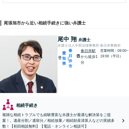
尾張旭市から近い相続手続きに強い弁護士
尾中 翔
弁護士
弁護士法人中部法律事務所 春日井事務所
春
春日井駅
営業時間：09:00~
愛
日
19:00（平日）
から徒歩1
知
|
井
分
県
市
相続手続き
複雑な相続トラブルでも経験豊富な弁護士が最適な解決策をご提
案！。遺産分割／遺留分／相続放棄／相続財産清算人などの実績多
数！【初回相談無料】【電話・オンライン相談可】