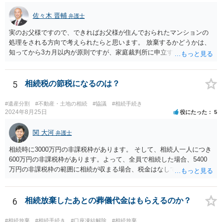
佐々木 晋輔
弁護士
実のお父様ですので、できればお父様が住んでおられたマンションの
処理をされる方向で考えられたらと思います。 放棄するかどうかは、
知ってから3カ月以内が原則ですが、家庭裁判所に申立すれば3カ月の
期間を伸長することができます。 その間に、財産の状況を調査して、
放棄するかどうか決めることができます。 銀行やサラ金が数年も放置
することはありませんので、数年後に借金が発見される可能性はほぼ
5
相続税の節税になるのは？
ありません。 なお、私が扱った相続放棄を検討していた案件で、期間
伸長して調査したところ、サラ金に対する過払金など相当な財産が見
#遺産分割
#不動産・土地の相続
#協議
#相続手続き
つかったため相続したという事例がありました。
2024年8月25日
役にたった
5
関 大河
弁護士
相続時に3000万円の非課税枠があります。 そして、相続人一人につき
600万円の非課税枠があります。よって、全員で相続した場合、5400
万円の非課税枠の範囲に相続が収まる場合、税金はなしです。 一人が
相続放棄すると、600万円の枠が一つ減ります。よって、4800万円の
範囲となります。 一般的には、全員で相続する方が税金はお得です。
また、全員で相続しても、話し合いの結果、親がすべて相続と決める
6
相続放棄したあとの葬儀代金はもらえるのか？
こともできます。この場合でも相続の非課税枠は、全員で相続した540
0万円分使えます。 父が亡くなり、母が全部相続すると、母から三人
#相続放棄
#相続手続き
#口座凍結解除
#相続放棄