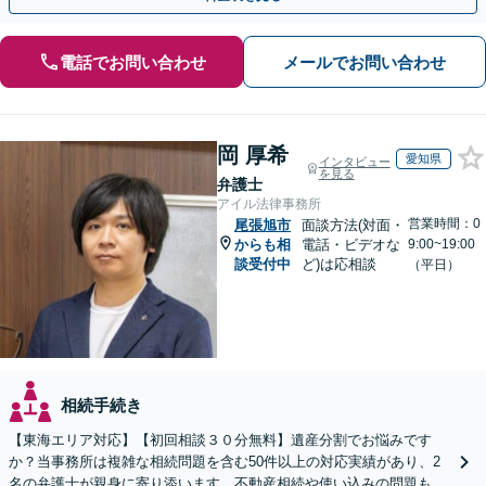
電話でお問い合わせ
メールでお問い合わせ
岡 厚希
愛知県
インタビュー
を見る
弁護士
アイル法律事務所
営業時間：0
尾張旭市
面談方法(対面・
からも相
電話・ビデオな
9:00~19:00
談受付中
ど)は応相談
（平日）
相続手続き
【東海エリア対応】【初回相談３０分無料】遺産分割でお悩みです
か？当事務所は複雑な相続問題を含む50件以上の対応実績があり、2
名の弁護士が親身に寄り添います。不動産相続や使い込みの問題も分