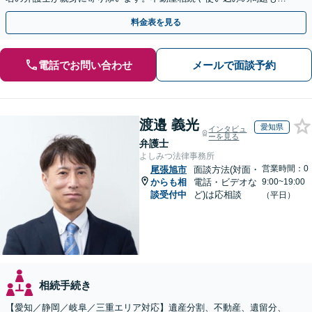
かりやすく解説。WEB相談可能。LINE予約受付中
料金表を見る
電話でお問い合わせ
メールで面談予約
渡邉 義光
愛知県
インタビュ
ーを見る
弁護士
よしみつ法律事務所
営業時間：0
尾張旭市
面談方法(対面・
からも相
電話・ビデオな
9:00~19:00
談受付中
ど)は応相談
（平日）
相続手続き
【愛知／静岡／岐阜／三重エリア対応】遺産分割、不動産、遺留分、