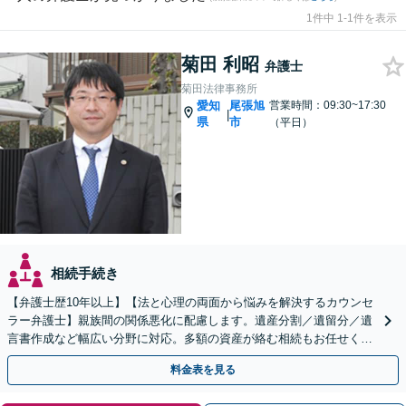
1件中 1-1件を表示
菊田 利昭
弁護士
菊田法律事務所
愛知
尾張旭
営業時間：09:30~17:30
|
県
市
（平日）
相続手続き
【弁護士歴10年以上】【法と心理の両面から悩みを解決するカウンセ
ラー弁護士】親族間の関係悪化に配慮します。遺産分割／遺留分／遺
言書作成など幅広い分野に対応。多額の資産が絡む相続もお任せくだ
さい。【夜間・休日の相談可能】【駐車場完備】
料金表を見る