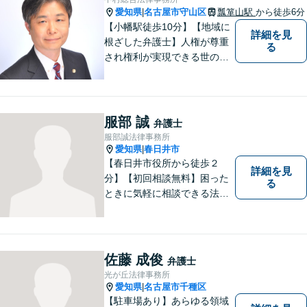
可】
愛知県
名古屋市守山区
瓢箪山駅
から徒歩6分
|
【小幡駅徒歩10分】【地域に
詳細を見
根ざした弁護士】人権が尊重
る
され権利が実現できる世の中
を作っていけたらと考えてい
ます。刑事事件／借金問題／
離婚問題／労働問題／交通事
故など、幅広く対応可能。
服部 誠
弁護士
【夜間／休日対応可能】お悩
服部誠法律事務所
みの方はどうぞお気軽にご相
愛知県
春日井市
|
談ください。
【春日井市役所から徒歩２
詳細を見
分】【初回相談無料】困った
る
ときに気軽に相談できる法律
事務所、お客様の味方になり
事件解決まで親身にサポート
できる弁護士を目指していま
す。
佐藤 成俊
弁護士
光が丘法律事務所
愛知県
名古屋市千種区
|
【駐車場あり】あらゆる領域