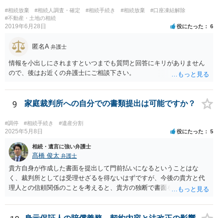
#相続放棄
#相続人調査・確定
#相続手続き
#相続放棄
#口座凍結解除
#不動産・土地の相続
2019年6月28日
役にたった
6
匿名A
弁護士
情報を小出しにされますといつまでも質問と回答にキリがありません
ので、後はお近くの弁護士にご相談下さい。
9
家庭裁判所への自分での書類提出は可能ですか？
#調停
#相続手続き
#遺産分割
2025年5月8日
役にたった
5
相続・遺言に強い弁護士
髙橋 俊太
弁護士
貴方自身が作成した書面を提出して門前払いになるということはな
く、裁判所としては受理せざるを得ないはずですが、今後の貴方と代
理人との信頼関係のことを考えると、貴方の独断で書面を提出したり
裁判所に電話したりするのはお勧めしにくいところです。 現在の弁護
士が主張書面の提出を渋っているようですが、弁護士として提出の実
益がないと考えている可能性もあると思いますので、そのあたりも含