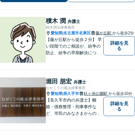
積木 潤
弁護士
積木潤法律事務所
愛知県
名古屋市名東区
藤が丘駅
から徒歩2分
|
【藤が丘駅から徒歩２分】 早
詳細を見
い段階でのご相談が、紛争の
る
防止、紛争の早期解決につな
がります。 まずはお気軽にご
相談ください。
堀田 朋宏
弁護士
ながくての風法律事務所
愛知県
長久手市
杁ヶ池公園駅
から徒歩10分
|
【長久手市内の弁護士】離
詳細を見
婚・債務整理・刑事事件な
る
ど、市民のみなさまからの相
談をじっくりお聴きします。