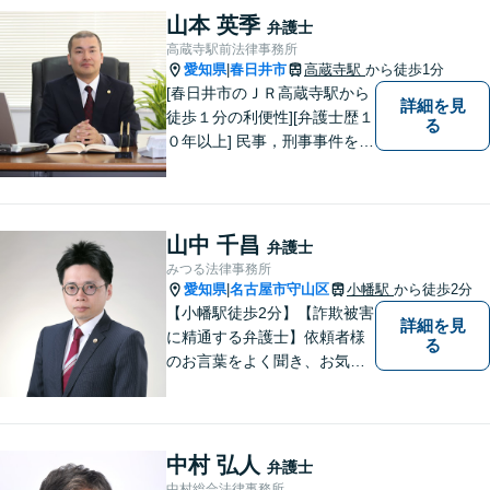
山本 英季
弁護士
高蔵寺駅前法律事務所
愛知県
春日井市
高蔵寺駅
から徒歩1分
|
[春日井市のＪＲ高蔵寺駅から
詳細を見
徒歩１分の利便性][弁護士歴１
る
０年以上] 民事，刑事事件を問
わず全ての案件について所長
である弁護士が責任をもって
対応。依頼者さまにとって最
善の解決となることを目指し
山中 千昌
弁護士
ます。 一お困り事がございま
みつる法律事務所
したらお気軽にご相談下さ
愛知県
名古屋市守山区
小幡駅
から徒歩2分
|
い。
【小幡駅徒歩2分】【詐欺被害
詳細を見
に精通する弁護士】依頼者様
る
のお言葉をよく聞き、お気持
ちを尊重した弁護を行いま
す。共に悩み、最適な解決へ
と導いてまいります。まずは
お気軽にご相談ください。
中村 弘人
弁護士
【土日・祝日も予約で対応
中村総合法律事務所