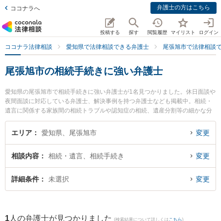
弁護士の方はこちら
ココナラへ
投稿する
探す
閲覧履歴
マイリスト
ログイン
ココナラ法律相談
愛知県で法律相談できる弁護士
尾張旭市で法律相談
尾張旭市の相続手続きに強い弁護士
愛知県の尾張旭市で相続手続きに強い弁護士が1名見つかりました。休日面談や
夜間面談に対応している弁護士、解決事例を持つ弁護士なども掲載中。相続・
遺言に関係する家族間の相続トラブルや認知症の相続、遺産分割等の細かな分
野での絞り込み検索もでき便利です。特に菊田法律事務所の菊田 利昭弁護士の
プロフィール情報や弁護士費用、強みなどが注目されています。『尾張旭市で
エリア
愛知県、尾張旭市
変更
土日や夜間に発生した相続手続きのトラブルを今すぐに弁護士に相談したい』
『相続手続きのトラブル解決の実績豊富な近くの弁護士を検索したい』『初回
相談内容
相続・遺言、相続手続き
変更
相談無料で相続手続きを法律相談できる尾張旭市内の弁護士に相談予約した
い』などでお困りの相談者さんにおすすめです。
詳細条件
未選択
変更
1
人の弁護士が見つかりました
(検索結果について詳しくは
こちら
)