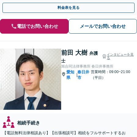
料金表を見る
電話でお問い合わせ
メールでお問い合わせ
前田 大樹
弁護
インタビューを見
る
士
旭合同法律事務所 春日井事務所
愛知
春日井
営業時間：09:00~21:00
|
県
市
（平日）
相続手続き
【電話無料法律相談あり】【出張相談可】相続をフルサポートするお