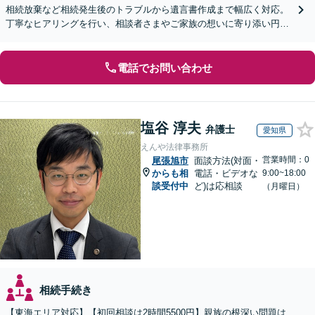
相続放棄など相続発生後のトラブルから遺言書作成まで幅広く対応。
丁寧なヒアリングを行い、相談者さまやご家族の想いに寄り添い円滑
な解決へ導きます【オンライン面談OK】【休日相談可】
電話でお問い合わせ
塩谷 淳夫
弁護士
愛知県
えんや法律事務所
営業時間：0
尾張旭市
面談方法(対面・
からも相
電話・ビデオな
9:00~18:00
談受付中
ど)は応相談
（月曜日）
相続手続き
【東海エリア対応】【初回相談は2時間5500円】親族の根深い問題は