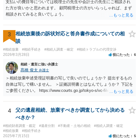
支払いの費目等については税理士の先生や会計士の先生にご相談され
た方が良いかと思われます。 顧問税理士の方がいらっしゃれば、まず
相談されてみると良いでしょう。
3
相続放棄後の訴状対応と答弁書作成についての相
談
#相続放棄
#相続手続き
#相続人調査・確定
#相続トラブルの代理交渉
2026年3月28日
役にたった
6
相続・遺言に強い弁護士
髙橋 俊太
弁護士
＞相続放棄申述受理証明書の写しで良いのでしょうか？ 提出するもの
自体は写しで構いません。 ＞証拠説明書とはなんでしょうか？ 下記を
ご参照ください。 https://www.courts.go.jp/tokyo-s/vc-files/tokyo-s/file/
14-1kisairei.pdf
4
父の遺産相続、放棄すべきか調査してから決める
べきか？
#相続財産調査・鑑定
#遺産分割
#不動産・土地の相続
#相続人調査・確定
#相続放棄
#相続手続き
2025年7月15日
役にたった
5