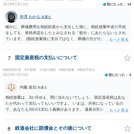
で相続する際は、4800万円が非課税枠となります。 そうすると、母が
2019年2月13日
役にたった
14
亡くなってから相続すると、両親のどちらかが亡くなってから相続す
るより非課税の枠が減少します。 計画的に相続をするのがおすすめと
井澤 わかな
弁護士
いうことになります。これ以外にも気をつける点はあるかもしれませ
確かに、葬儀費用を相続財産から支出した後に、相続放棄申述の手続
んので、一度相談して想定するのがおすすめと思います。
をしても、単純承認をしたとみなされる「処分」にあたらないとされ
ています。 (相続放棄後に支出ではなく、葬儀の方が先に来るのが通常
だと思いますので、葬儀→葬儀費用を相続財産から支出→相続放棄申
述の手続ということだと思いますが) ただ、葬儀費用ならいくらでもよ
いということではなく、身分相応の、社会的儀式として当然認められ
7
固定資産税の支払いについて
る程度の金額に留まると考えた方がよいです。 もし、相続人の皆さん
に葬儀費用を支出する経済力がなく、質素な葬儀を行った費用であれ
#相続税対策
#不動産・土地の相続
#相続放棄
#相続手続き
ば相続財産から支出しても単純承認と認められない可能性が高いの
2022年7月13日
役にたった
4
で、相続放棄申述が受理される可能性も高いと思います。
内藤 政信
弁護士
相続放棄は、3か月ゆえ、間に合わないでしょう。 固定資産税はあな
たが代わって支払ってもいいですよ。 いまは、共有になっているの
で、あなたも3分の1支払う義務があります。 遺産分割協議をして、不
動産取得者を決めて、相続登記する必要があります。 登記名義人に支
払い義務があります。
8
鉄道会社に賠償金とその後について