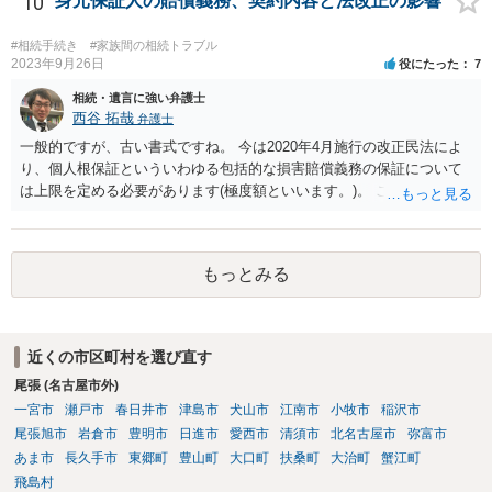
10
身元保証人の賠償義務、契約内容と法改正の影響
めて、弁護士見解を確認等するためによく打ち合わせた方がよいと思
います。単に面倒臭いということで書面提出をしないということであ
#相続手続き
#家族間の相続トラブル
れば、当該弁護士との委任関係を修了した上で、貴方のほうで書面提
2023年9月26日
役にたった
7
出することを検討なさった方がよいでしょう。
相続・遺言に強い弁護士
西谷 拓哉
弁護士
一般的ですが、古い書式ですね。 今は2020年4月施行の改正民法によ
り、個人根保証といういわゆる包括的な損害賠償義務の保証について
は上限を定める必要があります(極度額といいます。)。 この書式にサ
インしても、実際は連帯保証部分は民法465条の2②により無効とな
り、会社側は請求できない可能性が高そうです。
もっとみる
近くの市区町村を選び直す
尾張 (名古屋市外)
一宮市
瀬戸市
春日井市
津島市
犬山市
江南市
小牧市
稲沢市
尾張旭市
岩倉市
豊明市
日進市
愛西市
清須市
北名古屋市
弥富市
あま市
長久手市
東郷町
豊山町
大口町
扶桑町
大治町
蟹江町
飛島村