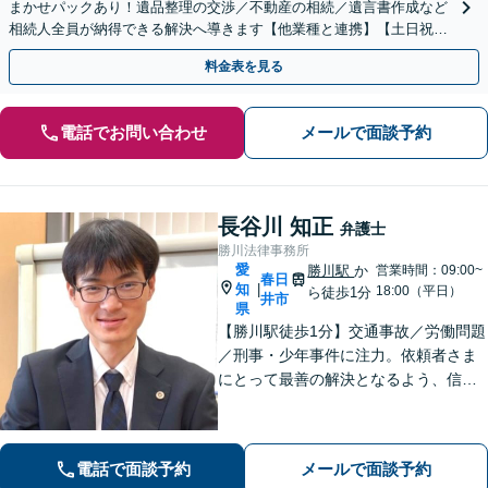
まかせパックあり！遺品整理の交渉／不動産の相続／遺言書作成など
相続人全員が納得できる解決へ導きます【他業種と連携】【土日祝・
夜間対応】【完全個室】
料金表を見る
電話でお問い合わせ
メールで面談予約
長谷川 知正
弁護士
勝川法律事務所
愛
勝川駅
か
営業時間：09:00~
春日
知
|
18:00（平日）
ら徒歩1分
井市
県
【勝川駅徒歩1分】交通事故／労働問題
／刑事・少年事件に注力。依頼者さま
にとって最善の解決となるよう、信頼
関係を大切にしながら真摯に対応しま
す【法テラス利用可】。ぜひ一度ご相
談ください。
電話で面談予約
メールで面談予約