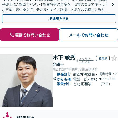
弁護士にご相談ください！相続特有の言葉を、日常の会話で使うよう
な言葉に言い換えて、分かりやすくご説明。大変なお気持ちに寄り添
い、納得できる解決を目指します
料金表を見る
電話でお問い合わせ
メールでお問い合わせ
木下 敏秀
愛知県
インタビュ
ーを見る
弁護士
旭合同法律事務所 名古屋事務所
営業時間：0
尾張旭市
面談方法(対面・
からも相
電話・ビデオな
9:00~17:00
談受付中
ど)は応相談
（平日）