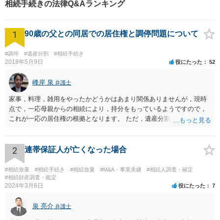
相続手続きの法律Q&Aランキング
1
90歳の父との同居での居住権と調停問題について
#調停
#遺産分割
#相続手続き
2018年5月9日
役にたった
52
峰岸 泉
弁護士
家事，料理，雑用をやったかどうかはあまり関係ありませんが，現時
点で，一応母親からの相続により，持分をもっているようですので，
これが一応の居住権の根拠となります。 ただ，遺産分割により，母の
持分を父親が取得した場合，住み続けるのは難しいかも知れません。
2
連帯保証人が亡くなった場合
#相続放棄
#相続手続き
#相続放棄
#M&A・事業承継
#相続人調査・確定
#相続財産調査・鑑定
2024年3月6日
役にたった
7
泉 亮介
弁護士