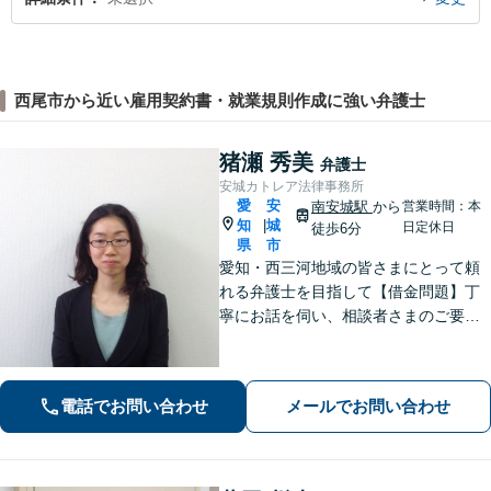
西尾市から近い雇用契約書・就業規則作成に強い弁護士
猪瀬 秀美
弁護士
安城カトレア法律事務所
愛
安
南安城駅
から
営業時間：本
知
城
|
日定休日
徒歩6分
県
市
愛知・西三河地域の皆さまにとって頼
れる弁護士を目指して【借金問題】丁
寧にお話を伺い、相談者さまのご要望
に沿った解決を目指します【離婚問
題】女性弁護士だから気付ける細やか
な配慮のある解決策をご提案します
電話でお問い合わせ
メールでお問い合わせ
【お子さま連れのご相談可】