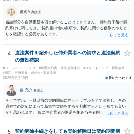
いかと思います。 確実な記録があれば、それによるのがよいですが、
すべては不可能でしょうので。 相手の言動には早急には返事をせずに
匿名A
弁護士
弁護士と相談しながら、対応策を検討する方がよいでしょう。 また、
返還が難しい場合、損害賠償を請求する事はできますでしょうか？ 法
当該部分を自動更新条項と解することはできません。 契約終了後の契
的には可能ですが、立証の問題があります。 協議でも問題にできそう
約寒けに関しては、 契約書の他の条項や、契約に関する個別のやりと
ですが、調停なども検討できるでしょう。 また、返還請求も損害賠償
りを確認する必要があります。
請求もせず、「詐欺」として、警察に被害届を出す事は可能でしょう
か？ 内容的には検討できますが、立証は、民事よりさらにワンランク
上がります。 警察に相談されてもよい事案だとは思います。
4
違法案件を紹介した仲介業者への請求と違法契約
の無効確認
#FC・フランチャイズ
#雇用契約書・就業規則作成
#スタートアップ・新規事業
#病院・医療業界
#M&A・事業承継
2025年2月26日
役にたった
4
泉 亮介
弁護士
そうですね。一旦以前の契約関係に伴うトラブルを全て清算し、その
過程での対応によって新規で契約をするか判断するという形でも良い
かと思われます。 仮に仲介業者が返還を拒み当事者同士での解決が困
難となった場合は個別に弁護士に相談されると良いでしょう。
5
契約解除手続きをしても契約解除日は契約期間満