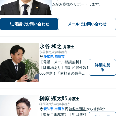
ムがお客様をサポートします。
電話でお問い合わせ
メールでお問い合わせ
永谷 和之
弁護士
永谷和之法律事務所
愛知県
岡崎市
|
【電話・メール相談無料】
詳細を見
【駐車場あり】累計相談件数1
る
000件超！「依頼者の最善の
利益を追求する」がモットー
です。依頼者様目線で、ベス
トな解決を考え抜きます。お
気軽にご相談ください！【完
榊原 顕太郎
弁護士
全個室対応】
榊原顕太郎法律事務所
愛知県
半田市
知多半田駅
から徒歩3分
|
【知多半田駅前】【初回無料