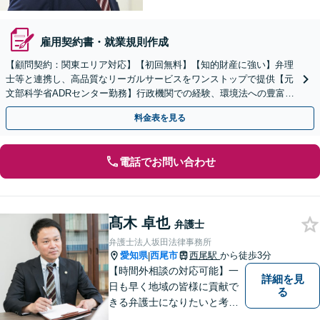
雇用契約書・就業規則作成
【顧問契約：関東エリア対応】【初回無料】【知的財産に強い】弁理
士等と連携し、高品質なリーガルサービスをワンストップで提供【元
文部科学省ADRセンター勤務】行政機関での経験、環境法への豊富な
知識を活かし、事業者さまの抱える問題を解決へ導きます
料金表を見る
電話でお問い合わせ
髙木 卓也
弁護士
弁護士法人坂田法律事務所
愛知県
西尾市
西尾駅
から徒歩3分
|
【時間外相談の対応可能】一
詳細を見
日も早く地域の皆様に貢献で
る
きる弁護士になりたいと考え
ておりますので宜しくお願い