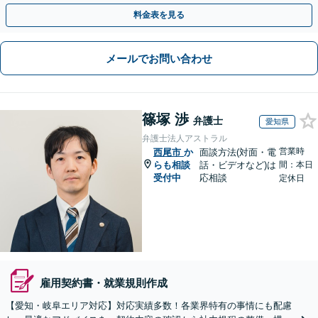
や契約書作成・交渉はお任せください【初回無料】
料金表を見る
メールでお問い合わせ
篠塚 渉
弁護士
愛知県
弁護士法人アストラル
営業時
西尾市
か
面談方法(対面・電
らも相談
話・ビデオなど)は
間：本日
受付中
応相談
定休日
雇用契約書・就業規則作成
【愛知・岐阜エリア対応】対応実績多数！各業界特有の事情にも配慮