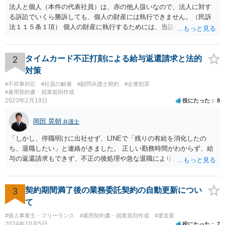
法人と個人（本件の代表社員）は、赤の他人扱いなので、法人に対す
る訴訟でいくら勝訴しても、個人の財産には執行できません。（民訴
法１１５条１項） 個人の財産に執行するためには、当該個人に対して
別途訴訟を提起するか、法人に加えて個人を被告にしておく必要があ
ります。貴殿が被告になった場合は、「彼氏」の干渉を受けずに応訴
することができます。「彼女」氏は、故意又は重過失を立証する必要
2
タイムカード不正打刻による給与返還請求と法的
があります。 なお、仮に会社法４２９条の責任が認められ敗訴した場
対策
合は、２５万円ずつではなく５０万円の連帯債務になります（同法４
#不祥事対応
#社員の解雇
#顧問弁護士契約
#企業犯罪
３０条）。「彼女」氏は、５０万円の範囲内でどちらにいくら請求し
#雇用契約書・就業規則作成
てもよく、支払った人はその半額をもう一人の代表社員に請求（求
2023年2月19日
役にたった
8
償）できます。
岡田 晃朝
弁護士
「しかし、停職明けに出社せず、LINEで「残りの有給を消化したの
ち、退職したい」と連絡がきました。 正しい勤務時間がわからず、給
与の返還請求もできず、不正の後処理や急な退職により、社や他のス
タッフに多大な迷惑をかけ、その上、有給まで使われるというような
状況です。」 大変悪質ですね。打刻場所のデータと、これまでのタイ
ムカードの虚偽を確認し、突き付けて責任を問題にすることになるで
3
契約期間満了後の業務委託契約の自動更新につい
しょう。 詐欺もありうるでしょうね。 「正しい時間がわからないとい
て
うタイムカード不正打刻による返還請求はどのようにおこなえばよい
#個人事業主・フリーランス
#雇用契約書・就業規則作成
#運送業
でしょうか？」 想定できる虚偽を前提に、相手と協議して詰めればよ
2024年10月5日
役にたった
7