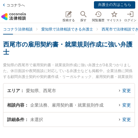
弁護士の方はこちら
ココナラへ
投稿する
探す
閲覧履歴
マイリスト
ログイン
ココナラ法律相談
愛知県で法律相談できる弁護士
西尾市で法律相談で
西尾市の雇用契約書・就業規則作成に強い弁護
士
愛知県の西尾市で雇用契約書・就業規則作成に強い弁護士が3名見つかりまし
た。休日面談や夜間面談に対応している弁護士なども掲載中。企業法務に関係
する顧問弁護士契約や契約書作成・リーガルチェック、雇用契約書・就業規則
作成等の細かな分野での絞り込み検索もでき便利です。特に弁護士法人坂田法
律事務所の坂田 吉郎弁護士や弁護士法人坂田法律事務所の髙木 卓也弁護士、安
エリア
愛知県、西尾市
変更
藤法律事務所の安藤 芳朗弁護士のプロフィール情報や弁護士費用、強みなどが
注目されています。『西尾市で土日や夜間に発生した雇用契約書・就業規則作
相談内容
企業法務、雇用契約書・就業規則作成
変更
成のトラブルを今すぐに弁護士に相談したい』『雇用契約書・就業規則作成の
トラブル解決の実績豊富な近くの弁護士を検索したい』『初回相談無料で雇用
契約書・就業規則作成を法律相談できる西尾市内の弁護士に相談予約したい』
詳細条件
未選択
変更
などでお困りの相談者さんにおすすめです。