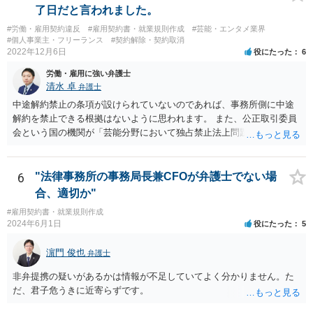
了日だと言われました。
#労働・雇用契約違反
#雇用契約書・就業規則作成
#芸能・エンタメ業界
#個人事業主・フリーランス
#契約解除・契約取消
2022年12月6日
役にたった
6
労働・雇用に強い弁護士
清水 卓
弁護士
中途解約禁止の条項が設けられていないのであれば、事務所側に中途
解約を禁止できる根拠はないように思われます。 また、公正取引委員
会という国の機関が「芸能分野において独占禁止法上問題となり得る
行為の想定例」として、「所属事務所が，契約終了後は⼀定期間芸能
活動を⾏えない旨の義務を課し，⼜は移籍・独⽴した場合には芸能活
動を妨害する旨⽰唆して，移籍・独⽴を諦めさせること（優越的地位
6
"法律事務所の事務局長兼CFOが弁護士でない場
の濫⽤等）を例示しています。 ライバー事務所にも同様のことが言え
合、適切か"
る可能性があり、あなたのケースでも、独占禁止法上問題となり得ま
#雇用契約書・就業規則作成
す。 ただし、「※これら⾏為が実際に独占禁⽌法違反となるかどうか
2024年6月1日
役にたった
5
は，具体的態様に照らして個別に判断されることとなる。例えば，優
越的地位の濫⽤に関して，不当に不利益を与えるか否かは，課される
濵門 俊也
弁護士
義務等の内容や期間が⽬的に照らして過⼤であるか，与える不利益の
程度，代償措置の有無やその⽔準，あらかじめ⼗分な協議が⾏われた
非弁提携の疑いがあるかは情報が不足していてよく分かりません。た
か等を考慮の上，個別具体的に判断される」という指摘もなされてい
だ、君子危うきに近寄らずです。
るので、ご事案に応じ、挙げられている事情を具体的に検討して行く