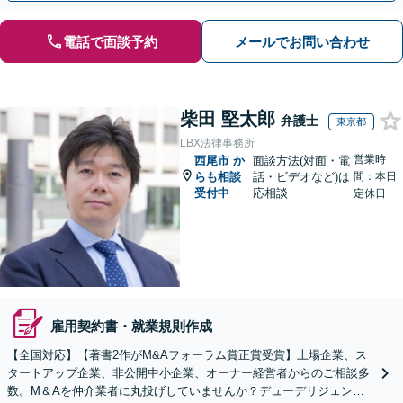
電話で面談予約
メールでお問い合わせ
柴田 堅太郎
弁護士
東京都
LBX法律事務所
営業時
西尾市
か
面談方法(対面・電
らも相談
話・ビデオなど)は
間：本日
受付中
応相談
定休日
雇用契約書・就業規則作成
【全国対応】【著書2作がM&Aフォーラム賞正賞受賞】上場企業、ス
タートアップ企業、非公開中小企業、オーナー経営者からのご相談多
数。M＆Aを仲介業者に丸投げしていませんか？デューデリジェンス