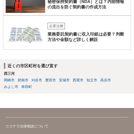
秘密保持契約書（NDA）とは？内部情報
の流出を防ぐ契約書の作成方法
企業法務
業務委託契約書に収入印紙は必要？判断
方法や金額など詳しく解説
近くの市区町村を選び直す
西三河
岡崎市
碧南市
刈谷市
豊田市
安城市
西尾市
知立市
高浜市
みよし市
幸田町
ココナラ法律相談について