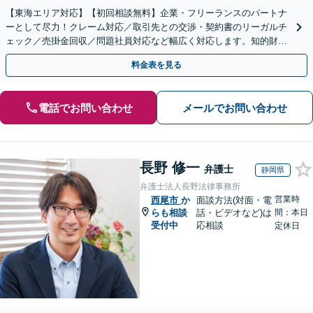
【東海エリア対応】【初回相談無料】企業・フリーランスのパートナ
ーとして尽力！クレーム対応／取引先との交渉・契約書のリーガルチ
ェック／売掛金回収／問題社員対応など幅広く対応します。知的財産
権の相談もお任せ！【顧問契約も受付中】【完全個室】
料金表を見る
電話でお問い合わせ
メールでお問い合わせ
長野 修一
弁護士
静岡県
弁護士法人長野法律事務所
営業時
西尾市
か
面談方法(対面・電
らも相談
話・ビデオなど)は
間：本日
受付中
応相談
定休日