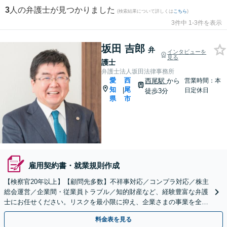
3
人の弁護士が見つかりました
(検索結果について詳しくは
こちら
)
3件中 1-3件を表示
坂田 吉郎
弁
インタビューを
見る
護士
弁護士法人坂田法律事務所
愛
西
西尾駅
から
営業時間：本
知
尾
|
日定休日
徒歩3分
県
市
雇用契約書・就業規則作成
【検察官20年以上】【顧問先多数】不祥事対応／コンプラ対応／株主
総会運営／企業間・従業員トラブル／知的財産など、経験豊富な弁護
士にお任せください。リスクを最小限に抑え、企業さまの事業を全力
でバックアップします「税理士、社労士、弁理士と連携」
料金表を見る