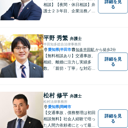
詳細を見
相談】【夜間・休日相談】弁
る
護士２３年目、企業法務／交
通事故／借金問題／離婚など
幅広いお困りごとを解決！中
小企業診断士の資格を持つ弁
護士が、事業経営を強力サポ
平野 秀繁
弁護士
ートいたします！【ネット予
半田知多総合法律事務所
約可】【駐車場あり】【見積
愛知県
半田市
知多半田駅
から徒歩2分
|
無料】
【無料相談あり】交通事故、
詳細を見
相続、離婚に注力し実績多
る
数。「親切・丁寧」な対応
で、事務所が一丸となり全力
サポートします。【平日夜間
対応】【完全個室相談】
松村 修平
弁護士
松村法律事務所
愛知県
岡崎市
|
【交通事故，債務整理は初回
詳細を見
相談無料】社会人経験で培っ
る
た人間力依頼者にとって最大