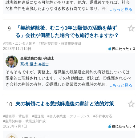
誠実義務違反になる可能性があります。他方、退職後であれば、社会
的相当性を逸脱したような引き抜き行為でない限り、許容されると考
えてよいでしょう。 貴方のケースの場合、詳細事情が不明ではあるの
ですが、①【前の職場を退職する際、お客様に伝えたときに今後のこ
とを聞かれた方やこれからも私に担当してもらいたい、と言ってくだ
9
「契約解除後、むこう1年は類似の活動を禁ず
さる方にはSNS（インスタ・LINE等）を教えていて決まったら報告し
る」会社が倒産した場合でも施行されますか？
ますと伝えていました。】という点に関し、一応、在職中の行為と言
#芸能・エンタメ業界
#雇用契約書・就業規則作成
えそうなので、誠実義務違反との関係が問題になり得ると思われま
2023年11月15日
役にたった
3
す。一方、②については特に問題にはならないように思われます。 な
お、一般的に、このような類型の訴訟における会社側の損害の立証は
企業法務に強い弁護士
必ずしも容易ではないので、【今後相談して訴訟の予定です】という
髙橋 俊太
弁護士
のはブラフである可能性もあるように思います。
そもそもですが、実務上、退職後の競業避止特約の有効性については
限定的に理解されています。 その有効性は、例えば、①保護されるべ
き会社の利益の有無、②退職した従業員の在職時の地位、③地域的限
定の有無、④競業避止義務の存続期間、⑤禁止される競業行為の範
囲、⑥代償措置の有無といった判断要素によって検討されます。 いず
れにしても、書面を拝見するなど具体的な事情を詳しくお伺いする必
10
夫の横領による懲戒解雇後の家計と法的対策
要はありますが、上記判断要素に照らす限り、ご相談のケースにおい
ては会社側の請求は認められにくいのではないかという印象です。
#横領罪・背任罪
#運送業
#個人事業主・フリーランス
#不祥事対応
#雇用契約書・就業規則作成
2023年7月7日
役にたった
4