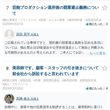
必要があります。 なお、退所等で事務所側と揉めるようであれば、弁
護士に直接相談・依頼し、事務所側と交渉にあたってもらう方法もあ
7
芸能プロダクション退所後の競業避止義務につい
るかと思います。 （参考）「⼈材分野における公正取引委員会の取
て
組」（令和元年９月２５日 公正取引委員会）６頁 https://www.jftc.g
o.jp/houdou/kouenkai/190925kondan_file/siryou2.pdf
#個人事業主・フリーランス
#芸能・エンタメ業界
#雇用契約書・就業規則作成
2025年5月27日
役にたった
3
髙田 晃平
弁護士
ご記載されている事情ですと、契約書の競業避止義務を定める条項に
ついては、独占禁止法19条違反や公序良俗違反として無効と判断され
る可能性があるものと考えられます。 ご本人にてお話しを進められる
場合、事務所側から不利な条件を要求されるおそれもございますの
で、弁護士を通じて交渉することも選択肢として取り得るかと思われ
ます。
8
美容師です。顧客・スタッフの引き抜きについて
前会社から訴訟すると言われています
#業務上過失・損害賠償
#労働・雇用契約違反
#雇用契約書・就業規則作成
#個人・プライベート
2024年3月19日
役にたった
8
髙橋 俊太
弁護士
在職中に、顧客や他の従業員等を勧誘することは、雇用契約に基づく