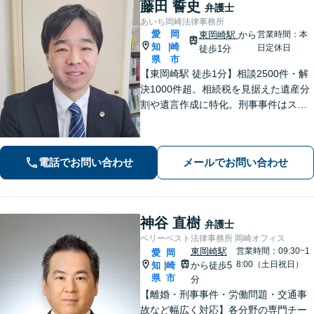
藤田 誓史
弁護士
あいち岡崎法律事務所
愛
岡
東岡崎駅
から
営業時間：本
知
崎
|
日定休日
徒歩1分
県
市
【東岡崎駅 徒歩1分】相談2500件・解
決1000件超。相続税を見据えた遺産分
割や遺言作成に特化。刑事事件はスピ
ード重視で早期釈放・不起訴へ。交通
事故は裁判基準で増額。「複雑な問題
に、シンプルな解決を」。初回で費用
電話でお問い合わせ
メールでお問い合わせ
と道筋を明示。
神谷 直樹
弁護士
ベリーベスト法律事務所 岡崎オフィス
東岡崎駅
営業時間：09:30~1
愛
岡
8:00（土日祝日）
知
崎
から徒歩5
|
県
市
分
【離婚・刑事事件・労働問題・交通事
故など幅広く対応】各分野の専門チー