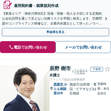
雇用契約書・就業規則作成
【東海エリア・神奈川県対応】現場・現物・現人を大切にする定期的
な会社訪問を通じて見えない法務リスクを早期に発見します。労務問
題やコンプライアンス研修など、企業内弁護士として培ったノウハウ
をフル活用し、経営の安定化を強力にサポートします。
料金表を見る
電話でお問い合わせ
メールでお問い合わせ
辰野 樹市
千葉県
インタビュ
ーを見る
弁護士
ファミリア総合法律事務所
営業時
西尾市
か
面談方法(対面・電
らも相談
話・ビデオなど)は
間：本日
受付中
応相談
定休日