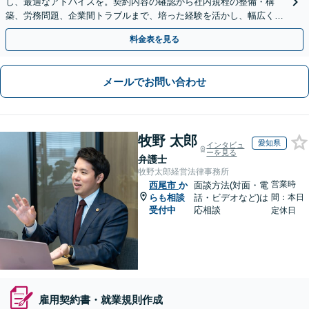
し、最適なアドバイスを。契約内容の確認から社内規程の整備・構
築、労務問題、企業間トラブルまで、培った経験を活かし、幅広く対
応いたします【オンライン面談OK（顧問締結後）】
料金表を見る
メールでお問い合わせ
牧野 太郎
愛知県
インタビュ
ーを見る
弁護士
牧野太郎経営法律事務所
営業時
西尾市
か
面談方法(対面・電
らも相談
話・ビデオなど)は
間：本日
受付中
応相談
定休日
雇用契約書・就業規則作成