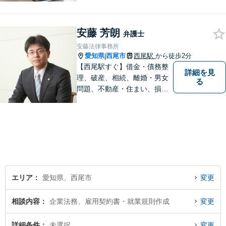
いたします。【名鉄西尾駅か
ら徒歩3分】お気軽にご相談く
安藤 芳朗
ださい
弁護士
安藤法律事務所
愛知県
西尾市
西尾駅
から徒歩2分
|
【西尾駅すぐ】借金・債務整
詳細を見
理、破産、相続、離婚・男女
る
問題、不動産・住まい、損害
賠償など、様々な問題に対応
します。地域に根差した法律
事務所。【個室対応】
エリア
愛知県、西尾市
変更
相談内容
企業法務、雇用契約書・就業規則作成
変更
詳細条件
未選択
変更