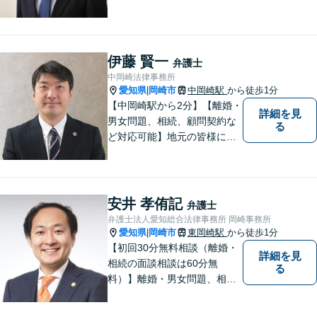
の満足を。電通に７年勤めて
いた経験を活かして顧客満足
を追求する弁護士です。
伊藤 賢一
弁護士
中岡崎法律事務所
愛知県
岡崎市
中岡崎駅
から徒歩1分
|
【中岡崎駅から2分】【離婚・
詳細を見
男女問題、相続、顧問契約な
る
ど対応可能】地元の皆様にご
安心いただけるリーガルサポ
ートに尽力します。【駐車場
あり】
安井 孝侑記
弁護士
弁護士法人愛知総合法律事務所 岡崎事務所
愛知県
岡崎市
東岡崎駅
から徒歩1分
|
【初回30分無料相談（離婚・
詳細を見
相続の面談相談は60分無
る
料）】離婚・男女問題、相
続、労働、顧問契約など幅広
く対応しています。【名鉄東