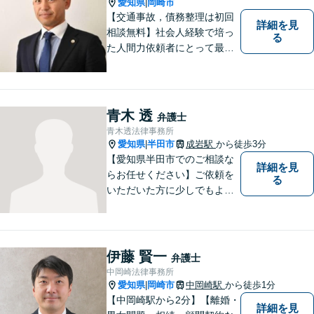
愛知県
岡崎市
|
【交通事故，債務整理は初回
詳細を見
相談無料】社会人経験で培っ
る
た人間力依頼者にとって最大
の満足を。電通に７年勤めて
いた経験を活かして顧客満足
を追求する弁護士です。
青木 透
弁護士
青木透法律事務所
愛知県
半田市
成岩駅
から徒歩3分
|
【愛知県半田市でのご相談な
詳細を見
らお任せください】ご依頼を
る
いただいた方に少しでもよい
結果をもたらせるよう努力し
ていきたいと考えています。
伊藤 賢一
弁護士
中岡崎法律事務所
愛知県
岡崎市
中岡崎駅
から徒歩1分
|
【中岡崎駅から2分】【離婚・
詳細を見