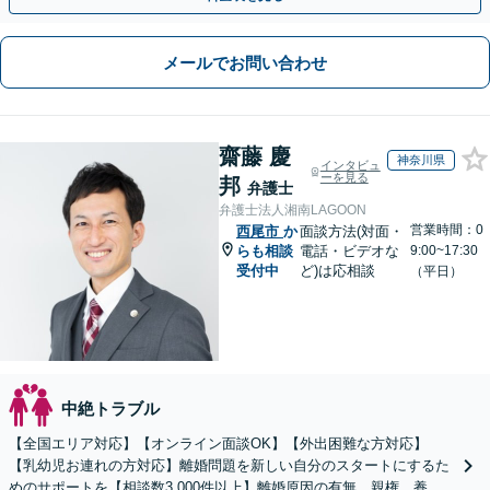
メールでお問い合わせ
齋藤 慶
神奈川県
インタビュ
ーを見る
邦
弁護士
弁護士法人湘南LAGOON
営業時間：0
西尾市
か
面談方法(対面・
らも相談
電話・ビデオな
9:00~17:30
受付中
ど)は応相談
（平日）
中絶トラブル
【全国エリア対応】【オンライン面談OK】【外出困難な方対応】
【乳幼児お連れの方対応】離婚問題を新しい自分のスタートにするた
めのサポートを【相談数3,000件以上】離婚原因の有無、親権、養育