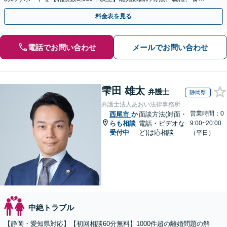
費、財産分与、慰謝料請求【夜間・休日相談可】
料金表を見る
電話でお問い合わせ
メールでお問い合わせ
雫田 雄太
弁護士
静岡県
弁護士法人あおい法律事務所
営業時間：0
西尾市
か
面談方法(対面・
らも相談
電話・ビデオな
9:00~20:00
受付中
ど)は応相談
（平日）
中絶トラブル
【静岡・愛知県対応】【初回相談60分無料】1000件超の離婚問題の解