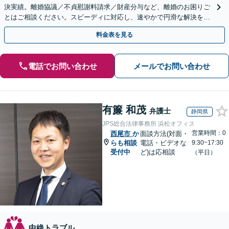
決実績。離婚協議／不貞慰謝料請求／財産分与など、離婚のお困りご
とはご相談ください。スピーディに対応し、速やかで円滑な解決を目
指します【女性弁護士・男性弁護士どちらも所属】
料金表を見る
電話でお問い合わせ
メールでお問い合わせ
有簾 和茂
弁護士
静岡県
JPS総合法律事務所 浜松オフィス
営業時間：0
西尾市
か
面談方法(対面・
らも相談
電話・ビデオな
9:30~17:30
受付中
ど)は応相談
（平日）
中絶トラブル