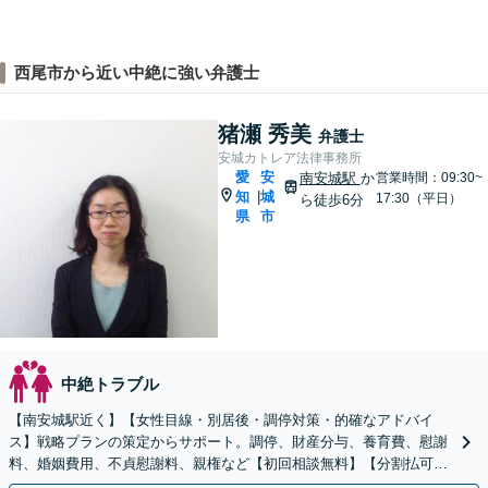
西尾市から近い中絶に強い弁護士
猪瀬 秀美
弁護士
安城カトレア法律事務所
愛
安
南安城駅
か
営業時間：09:30~
知
城
|
17:30（平日）
ら徒歩6分
県
市
中絶トラブル
【南安城駅近く】【女性目線・別居後・調停対策・的確なアドバイ
ス】戦略プランの策定からサポート。調停、財産分与、養育費、慰謝
料、婚姻費用、不貞慰謝料、親権など【初回相談無料】【分割払可
能】