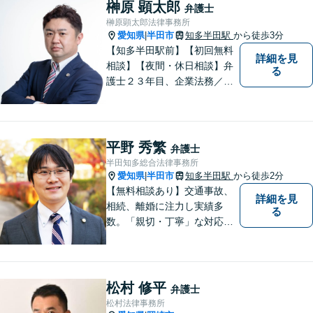
気軽にご相談ください！【完
榊原 顕太郎
弁護士
全個室対応】
榊原顕太郎法律事務所
愛知県
半田市
知多半田駅
から徒歩3分
|
【知多半田駅前】【初回無料
詳細を見
相談】【夜間・休日相談】弁
る
護士２３年目、企業法務／交
通事故／借金問題／離婚など
幅広いお困りごとを解決！中
小企業診断士の資格を持つ弁
護士が、事業経営を強力サポ
平野 秀繁
弁護士
ートいたします！【ネット予
半田知多総合法律事務所
約可】【駐車場あり】【見積
愛知県
半田市
知多半田駅
から徒歩2分
|
無料】
【無料相談あり】交通事故、
詳細を見
相続、離婚に注力し実績多
る
数。「親切・丁寧」な対応
で、事務所が一丸となり全力
サポートします。【平日夜間
対応】【完全個室相談】
松村 修平
弁護士
松村法律事務所