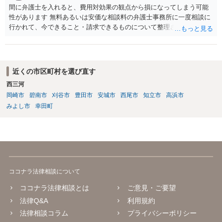
間に弁護士を入れると、費用対効果の観点から損になってしまう可能
性があります 無料あるいは安価な相談料の弁護士事務所に一度相談に
行かれて、今できること・請求できるものについて整理されるのがよ
いかと思います
近くの市区町村を選び直す
西三河
岡崎市
碧南市
刈谷市
豊田市
安城市
西尾市
知立市
高浜市
みよし市
幸田町
ココナラ法律相談について
ココナラ法律相談とは
ご意見・ご要望
法律Q&A
利用規約
法律相談コラム
プライバシーポリシー