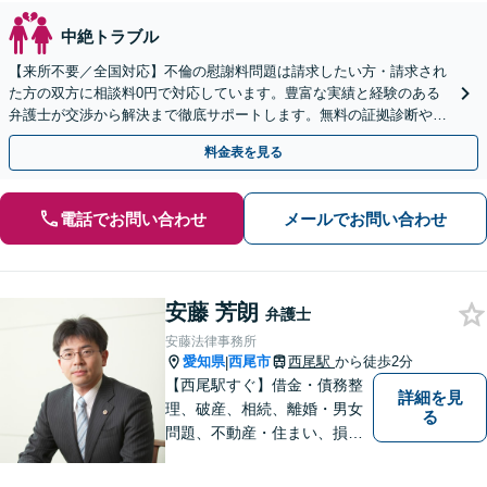
中絶トラブル
【来所不要／全国対応】不倫の慰謝料問題は請求したい方・請求され
た方の双方に相談料0円で対応しています。豊富な実績と経験のある
弁護士が交渉から解決まで徹底サポートします。無料の証拠診断や着
手金の返還保証もありますので安心してご相談ください。
料金表を見る
電話でお問い合わせ
メールでお問い合わせ
安藤 芳朗
弁護士
安藤法律事務所
愛知県
西尾市
西尾駅
から徒歩2分
|
【西尾駅すぐ】借金・債務整
詳細を見
理、破産、相続、離婚・男女
る
問題、不動産・住まい、損害
賠償など、様々な問題に対応
します。地域に根差した法律