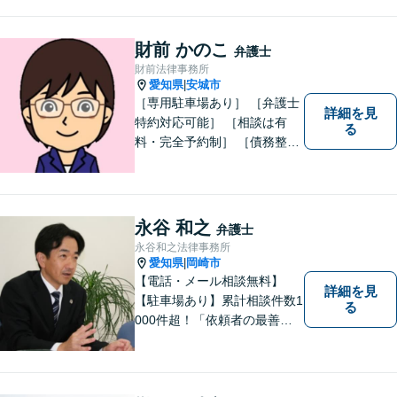
財前 かのこ
弁護士
財前法律事務所
愛知県
安城市
|
［専用駐車場あり］ ［弁護士
詳細を見
特約対応可能］ ［相談は有
る
料・完全予約制］ ［債務整理
のご相談のみ初回無料］ かか
りつけ医のような信頼でき頼
りになる街の法律家を目指し
ています。 暮らしのトラブ
永谷 和之
弁護士
ル、まずはご相談ください。
永谷和之法律事務所
愛知県
岡崎市
|
【電話・メール相談無料】
詳細を見
【駐車場あり】累計相談件数1
る
000件超！「依頼者の最善の
利益を追求する」がモットー
です。依頼者様目線で、ベス
トな解決を考え抜きます。お