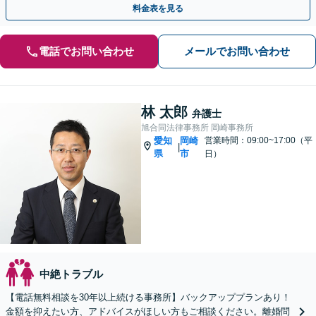
料金表を見る
電話でお問い合わせ
メールでお問い合わせ
林 太郎
弁護士
旭合同法律事務所 岡崎事務所
愛知
岡崎
営業時間：09:00~17:00（平
|
県
市
日）
中絶トラブル
【電話無料相談を30年以上続ける事務所】バックアッププランあり！
金額を抑えたい方、アドバイスがほしい方もご相談ください。離婚問