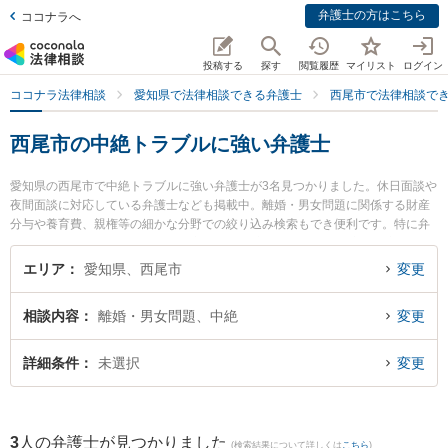
弁護士の方はこちら
ココナラへ
投稿する
探す
閲覧履歴
マイリスト
ログイン
ココナラ法律相談
愛知県で法律相談できる弁護士
西尾市で法律相談で
西尾市の中絶トラブルに強い弁護士
愛知県の西尾市で中絶トラブルに強い弁護士が3名見つかりました。休日面談や
夜間面談に対応している弁護士なども掲載中。離婚・男女問題に関係する財産
分与や養育費、親権等の細かな分野での絞り込み検索もでき便利です。特に弁
護士法人坂田法律事務所の坂田 吉郎弁護士や安藤法律事務所の安藤 芳朗弁護
士、弁護士法人坂田法律事務所の髙木 卓也弁護士のプロフィール情報や弁護士
エリア
愛知県、西尾市
変更
費用、強みなどが注目されています。『西尾市で土日や夜間に発生した中絶ト
ラブルのトラブルを今すぐに弁護士に相談したい』『中絶トラブルのトラブル
相談内容
離婚・男女問題、中絶
変更
解決の実績豊富な近くの弁護士を検索したい』『初回相談無料で中絶トラブル
を法律相談できる西尾市内の弁護士に相談予約したい』などでお困りの相談者
さんにおすすめです。
詳細条件
未選択
変更
3
人の弁護士が見つかりました
(検索結果について詳しくは
こちら
)