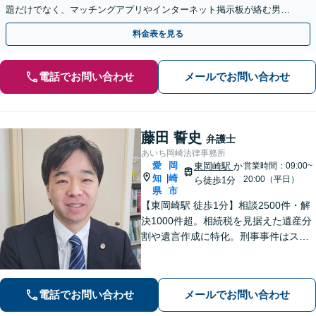
題だけでなく、マッチングアプリやインターネット掲示板が絡む男女
トラブルにも対応できます【夜間休日の相談可能】
料金表を見る
電話でお問い合わせ
メールでお問い合わせ
藤田 誓史
弁護士
あいち岡崎法律事務所
愛
岡
東岡崎駅
か
営業時間：09:00~
知
崎
|
20:00（平日）
ら徒歩1分
県
市
【東岡崎駅 徒歩1分】相談2500件・解
決1000件超。相続税を見据えた遺産分
割や遺言作成に特化。刑事事件はスピ
ード重視で早期釈放・不起訴へ。交通
事故は裁判基準で増額。「複雑な問題
に、シンプルな解決を」。初回で費用
電話でお問い合わせ
メールでお問い合わせ
と道筋を明示。