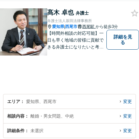
事務所。【個室対応】
髙木 卓也
弁護士
弁護士法人坂田法律事務所
愛知県
西尾市
西尾駅
から徒歩3分
|
【時間外相談の対応可能】一
詳細を見
日も早く地域の皆様に貢献で
る
きる弁護士になりたいと考え
ておりますので宜しくお願い
いたします。【名鉄西尾駅か
ら徒歩3分】お気軽にご相談く
ださい
エリア
愛知県、西尾市
変更
相談内容
離婚・男女問題、中絶
変更
詳細条件
未選択
変更