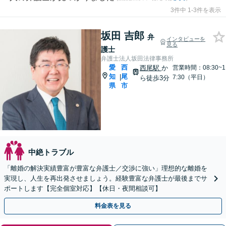
3件中 1-3件を表示
坂田 吉郎
弁
インタビューを
見る
護士
弁護士法人坂田法律事務所
愛
西
西尾駅
か
営業時間：08:30~1
知
尾
|
7:30（平日）
ら徒歩3分
県
市
中絶トラブル
「離婚の解決実績豊富が豊富な弁護士／交渉に強い」理想的な離婚を
実現し、人生を再出発させましょう。経験豊富な弁護士が最後までサ
ポートします【完全個室対応】【休日・夜間相談可】
料金表を見る