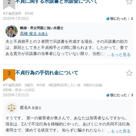
れ以上の要求を回避するためには、合意内容を書面しておくことで
2
不貞に関する示談書と示談金について
す。 特に重要な点としては、合意事項以外には貸し借りが無いことを
確認する条項（清算条項）をきちんと盛り込んでおくことです。 お金
#不倫慰謝料
#中絶
を払うにしても、紛争が蒸し返されないよう、合意書を作成して取り
2026年7月28日
役にたった
2
交わすようにしてください。
離婚・男女問題に強い弁護士
髙橋 俊太
弁護士
夫と不貞相手との２者間で示談書を作成する場合、その示談書の効力
は、原則として夫と不貞相手との間に限られます。したがって、妻で
ある貴方が示談書の当事者になっていない限り、当然に貴方の不貞慰
謝料請求権が消滅するわけではありません。もっとも、後日の争いを
避けるためには、示談書の中に「本示談は夫と不貞相手との間の清算
に限るものであり、妻の不貞相手に対する慰謝料請求権を放棄・制限
3
不貞行為の手切れ金について
するものではない」旨を明記しておく方が安全です。また、清算条項
を入れる場合にも、「夫と不貞相手との間に限る」と対象を明確にす
#不倫慰謝料
#裁判
#中絶
#慰謝料請求したい側
#婚外の妊娠
べきです。 他方、不貞相手が夫から示談金を受け取る場合、その名目
#恐喝・脅迫への対応
2026年7月21日
役にたった
3
や内容によっては、後に貴方が不貞相手へ慰謝料請求する際、不貞相
手側から「すでに夫との間で一定の清算がされている」「夫側から支
匿名A
払を受けた」などと（その当否は別として）反論等されてこじれてし
弁護士
まう可能性があります。そのため、示談金の趣旨、清算対象、妻の請
そうです。 第一の被害者が奥さんで、あなたは加害者なんですから。
求権への影響を明確にしておくことが重要です。示談金１８０万円の
現在は、2人で不法行為を積極的にやった、あげくにその共同不法行為
妥当性については、中絶、精神的苦痛、通院・治療の有無、診断内
者同士で、揉めてる状況です。 知らずに騙されたならともか
容、夫の説明内容、妊娠・中絶に至る経緯等によって変わります。中