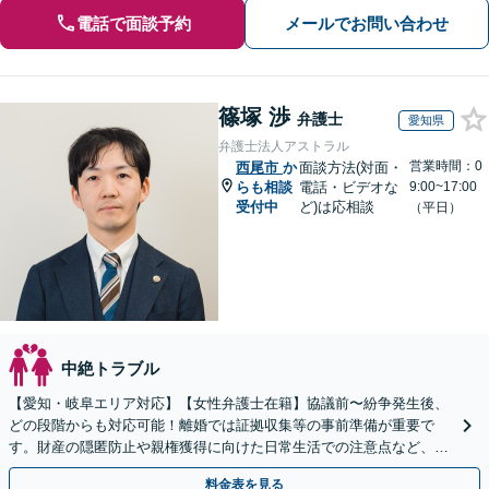
電話で面談予約
メールでお問い合わせ
篠塚 渉
弁護士
愛知県
弁護士法人アストラル
営業時間：0
西尾市
か
面談方法(対面・
らも相談
電話・ビデオな
9:00~17:00
受付中
ど)は応相談
（平日）
中絶トラブル
【愛知・岐阜エリア対応】【女性弁護士在籍】協議前〜紛争発生後、
どの段階からも対応可能！離婚では証拠収集等の事前準備が重要で
す。財産の隠匿防止や親権獲得に向けた日常生活での注意点など、フ
ェーズに応じたアドバイスを提供します【子連れの相談OK】
料金表を見る