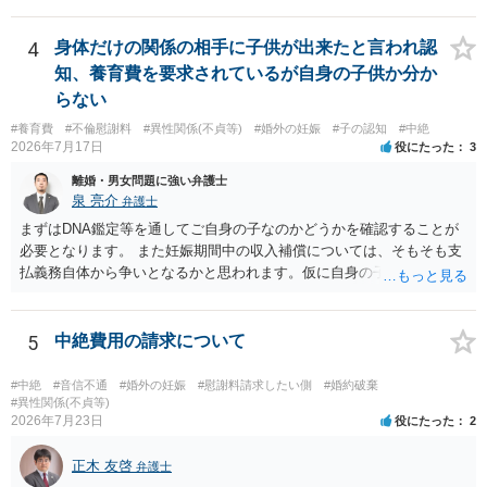
く・・・。 それでも経緯を考えれば多少は、その男よりは同情できる
絶について双方同意があったとしても、身体的・精神的負担が考慮さ
というだけですから。
れることはありますが、夫が当初から離婚できないと伝えていた事情
4
身体だけの関係の相手に子供が出来たと言われ認
があるなら、結婚期待を理由とする損害については争い得る部分もあ
知、養育費を要求されているが自身の子供か分か
ります。 なお、貴方から不貞相手へ請求する慰謝料額は、夫が不貞相
手に支払う示談金額だけで決まるものではありません。不貞期間、回
らない
数、婚姻期間、夫婦関係への影響、離婚・別居の有無、相手方の認識
#養育費
#不倫慰謝料
#異性関係(不貞等)
#婚外の妊娠
#子の認知
#中絶
等によって判断されます。 今後の状況等に応じて、弁護士への個別相
2026年7月17日
役にたった
3
談も検討なさった方がよいでしょう。
離婚・男女問題に強い弁護士
泉 亮介
弁護士
まずはDNA鑑定等を通してご自身の子なのかどうかを確認することが
必要となります。 また妊娠期間中の収入補償については、そもそも支
払義務自体から争いとなるかと思われます。仮に自身の子であったと
して、そのことから当然に補償義務が発生するものではありません。
相手に弁護士がついているということであれば、依頼をするかしない
かは別として一度ご自身も個別に弁護士に相談をされたほうが良いで
5
中絶費用の請求について
しょう。
#中絶
#音信不通
#婚外の妊娠
#慰謝料請求したい側
#婚約破棄
#異性関係(不貞等)
2026年7月23日
役にたった
2
正木 友啓
弁護士