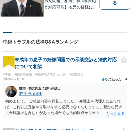
男女問題、相続、顧問契約な
る
ど対応可能】地元の皆様にご
安心いただけるリーガルサポ
ートに尽力します。【駐車場
あり】
中絶トラブルの法律Q&Aランキング
1
未成年の息子の妊娠問題での示談交渉と法的対応
について相談
#中絶
#婚外の妊娠
#慰謝料請求された側
#親族関係
2026年7月10日
役にたった
4
離婚・男女問題に強い弁護士
若井 亮
弁護士
初めまして。 ご相談内容を拝見しました。 弁護士を代理人に立てれ
ば、これ以上直接やり取りをする必要はなくなりますし、新たな要求
（金銭請求を含む）があった場合でも法的観点から当方に支払うべき
義務があるのかを精査し、回答することができます。 代理人を立てな
いのであれば、基本的にはご自身で対応していくことになります。 こ