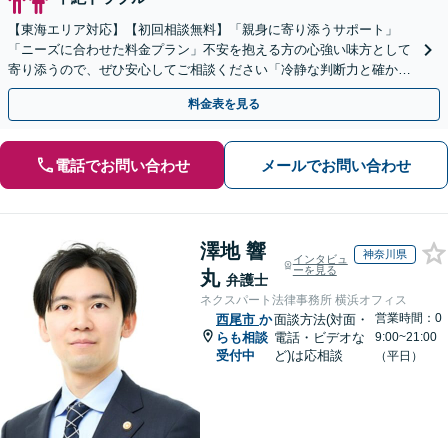
【東海エリア対応】【初回相談無料】「親身に寄り添うサポート」
「ニーズに合わせた料金プラン」不安を抱える方の心強い味方として
寄り添うので、ぜひ安心してご相談ください「冷静な判断力と確かな
交渉力で、あなたの権利を守ります」【休日・夜間相談可】
料金表を見る
電話でお問い合わせ
メールでお問い合わせ
澤地 響
神奈川県
インタビュ
ーを見る
丸
弁護士
ネクスパート法律事務所 横浜オフィス
営業時間：0
西尾市
か
面談方法(対面・
らも相談
電話・ビデオな
9:00~21:00
受付中
ど)は応相談
（平日）