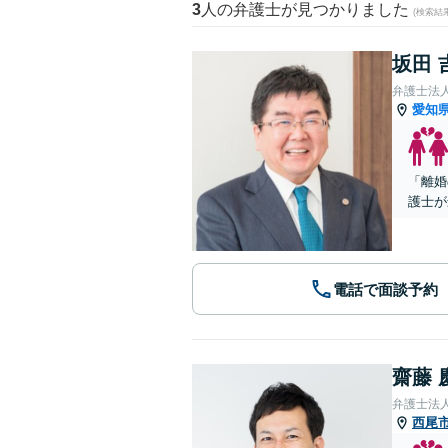
3
人の弁護士が見つかりました
(検索結
坂田 
弁護士法
愛知
「離婚
護士が
電話で面談予約
齋藤 
弁護士法人
西尾