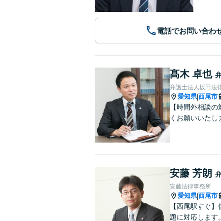
電話でお問い合わ
髙木 卓也
弁護士法人坂田法
愛知県
西尾市
|
【時間外相談の
くお願いいたし
安藤 芳朗
安藤法律事務所
愛知県
西尾市
|
【西尾駅すぐ】
題に対応します