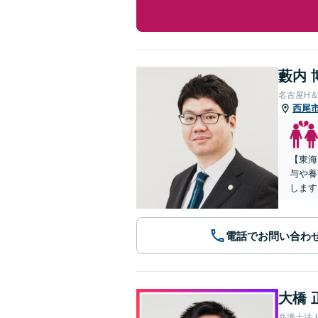
藪内 
名古屋H
西尾
【東海
与や養
します
電話でお問い合わ
大橋 
弁護士法人