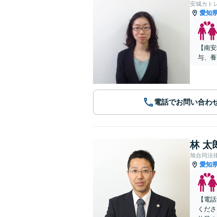
安城カト
愛知
【南安
与、養
電話でお問い合わ
林 太
旭合同法
愛知
【電話
くださ