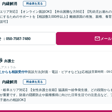
内縁解消
料金表を見る
エリア対応】【オンライン面談OK】【外出困難な方対応】【乳幼児お連れ
にするためのサポートを【相談数3,000件以上】離婚原因の有無、親権、養
談可】
せ
メール
渉
弁護士
人アストラル
市
からも相談受付中
面談方法(対面・電話・ビデオなど)は応相談
営業時間：09:0
内縁解消
料金表を見る
・岐阜エリア対応】【女性弁護士在籍】協議前〜紛争発生後、どの段階から
が重要です。財産の隠匿防止や親権獲得に向けた日常生活での注意点など、
子連れの相談OK】