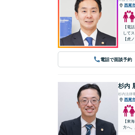
西尾
【電話
してス
【虎ノ
電話で面談予約
杉内 
杉内法律
西尾
【東海
方へ。