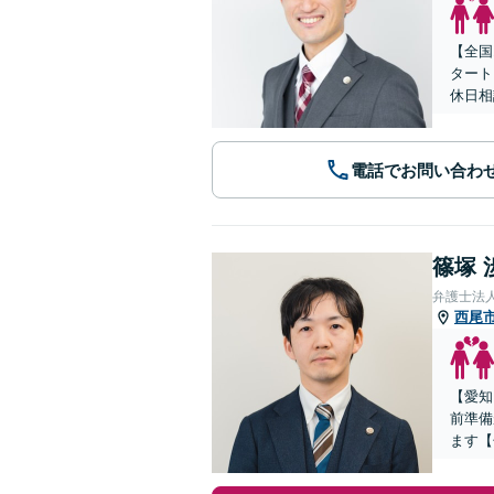
【全国
タート
休日相
電話でお問い合わ
篠塚 
弁護士法
西尾
【愛知
前準備
ます【