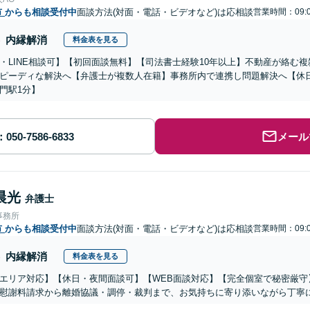
市
からも相談受付中
面談方法(対面・電話・ビデオなど)は応相談
営業時間：09:0
内縁解消
料金表を見る
・LINE相談可】【初回面談無料】【司法書士経験10年以上】不動産が絡む
ピーディな解決へ【弁護士が複数人在籍】事務所内で連携し問題解決へ【休
門駅1分】
メール
晨光
弁護士
事務所
市
からも相談受付中
面談方法(対面・電話・ビデオなど)は応相談
営業時間：09:0
内縁解消
料金表を見る
エリア対応】【休日・夜間面談可】【WEB面談対応】【完全個室で秘密厳守
慰謝料請求から離婚協議・調停・裁判まで、お気持ちに寄り添いながら丁寧