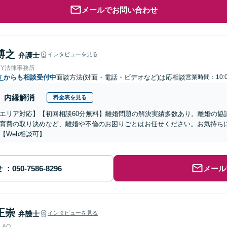
メールでお問い合わせ
博之
弁護士
インタビューを見る
＆Y法律事務所
市
からも相談受付中
面談方法(対面・電話・ビデオなど)は応相談
営業時間：10:0
内縁解消
料金表を見る
エリア対応】【初回相談60分無料】離婚問題の解決実績多数あり。離婚の協
育費の取り決めなど、離婚や不倫のお困りごとはお任せください。お気持ち
【Web相談可】
せ
メール
正崇
弁護士
インタビューを見る
AO