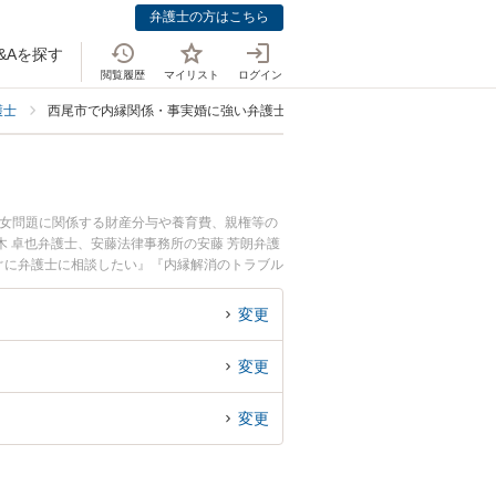
弁護士の方はこちら
&Aを探す
閲覧履歴
マイリスト
ログイン
護士
西尾市で内縁関係・事実婚に強い弁護士
男女問題に関係する財産分与や養育費、親権等の
 卓也弁護士、安藤法律事務所の安藤 芳朗弁護
ぐに弁護士に相談したい』『内縁解消のトラブル
などでお困りの相談者さんにおすすめです。
変更
変更
変更