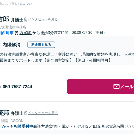
果について詳しくは
こちら
)
吉郎
弁護士
インタビューを見る
人坂田法律事務所
県
西尾市
西尾駅
から徒歩3分
営業時間：08:30~17:30（平日）
|
内縁解消
料金表を見る
の解決実績豊富が豊富な弁護士／交渉に強い」理想的な離婚を実現し、人生
最後までサポートします【完全個室対応】【休日・夜間相談可】
メール
慶邦
弁護士
インタビューを見る
湘南LAGOON
市
からも相談受付中
面談方法(対面・電話・ビデオなど)は応相談
営業時間：09:0