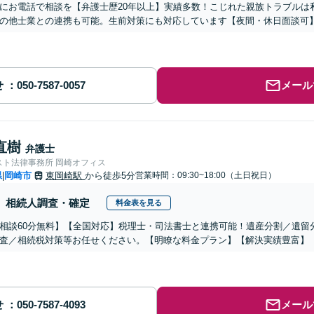
にお電話で相談を【弁護士歴20年以上】実績多数！こじれた親族トラブルは
の他士業との連携も可能。生前対策にも対応しています【夜間・休日面談可
せ
メール
直樹
弁護士
スト法律事務所 岡崎オフィス
県
岡崎市
東岡崎駅
から徒歩5分
営業時間：09:30~18:00（土日祝日）
|
相続人調査・確定
料金表を見る
相談60分無料】【全国対応】税理士・司法書士と連携可能！遺産分割／遺留
査／相続税対策等お任せください。【明瞭な料金プラン】【解決実績豊富】
せ
メール