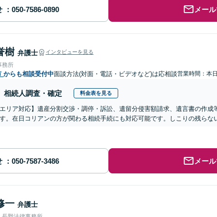
せ
メール
誉樹
弁護士
インタビューを見る
事務所
市
からも相談受付中
面談方法(対面・電話・ビデオなど)は応相談
営業時間：本
相続人調査・確定
料金表を見る
エリア対応】遺産分割交渉・調停・訴訟、遺留分侵害額請求、遺言書の作成
す。在日コリアンの方が関わる相続手続にも対応可能です。しこりの残らな
せ
メール
修一
弁護士
人長野法律事務所