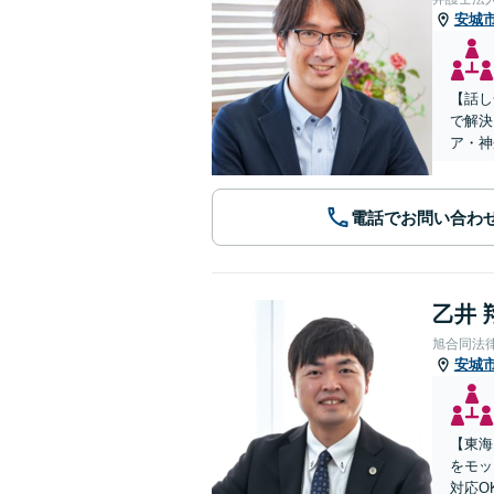
安城
【話し
で解決
ア・神
電話でお問い合わ
乙井 
旭合同法
安城
【東海
をモッ
対応O