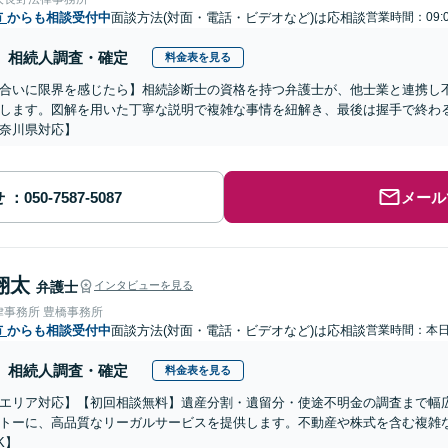
市
からも相談受付中
面談方法(対面・電話・ビデオなど)は応相談
営業時間：09:0
相続人調査・確定
料金表を見る
合いに限界を感じたら】相続診断士の資格を持つ弁護士が、他士業と連携し
します。図解を用いた丁寧な説明で複雑な事情を紐解き、最後は握手で終わ
奈川県対応】
せ
メール
翔太
弁護士
インタビューを見る
律事務所 豊橋事務所
市
からも相談受付中
面談方法(対面・電話・ビデオなど)は応相談
営業時間：本
相続人調査・確定
料金表を見る
エリア対応】【初回相談無料】遺産分割・遺留分・使途不明金の調査まで幅広
トーに、高品質なリーガルサービスを提供します。不動産や株式を含む複雑
K】