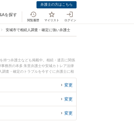
弁護士の方はこちら
&Aを探す
閲覧履歴
マイリスト
ログイン
安城市で相続人調査・確定に強い弁護士
例を持つ弁護士なども掲載中。相続・遺言に関係
事務所の本多 朱里弁護士や安城カトレア法律
人調査・確定のトラブルを今すぐに弁護士に相
律相談できる安城市内の弁護士に相談予約した
変更
変更
変更