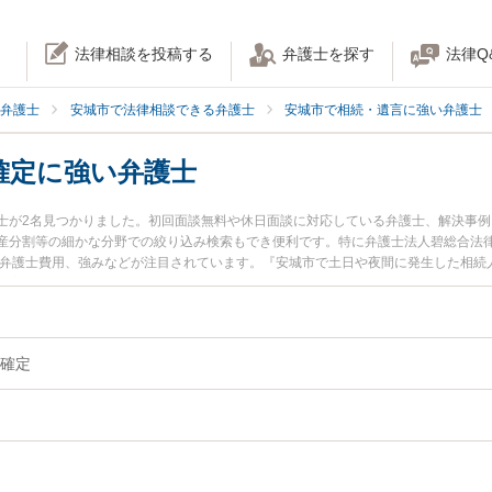
法律相談を投稿する
弁護士を探す
法律Q
弁護士
安城市で法律相談できる弁護士
安城市で相続・遺言に強い弁護士
確定に強い弁護士
士が2名見つかりました。初回面談無料や休日面談に対応している弁護士、解決事
産分割等の細かな分野での絞り込み検索もでき便利です。特に弁護士法人碧総合法律
や弁護士費用、強みなどが注目されています。『安城市で土日や夜間に発生した相続
の実績豊富な近くの弁護士を検索したい』『初回相談無料で相続人調査・確定を法
。
確定