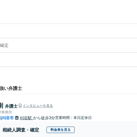
確定
強い弁護士
剛
弁護士
インタビューを見る
律事務所
県
刈谷市
刈谷駅
から徒歩3分
営業時間：本日定休日
|
相続人調査・確定
料金表を見る