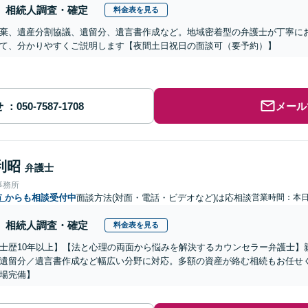
相続人調査・確定
料金表を見る
棄、遺産分割協議、遺留分、遺言書作成など。地域密着型の弁護士が丁寧に
て、分かりやすくご説明します【夜間土日祝日の面談可（要予約）】
せ
メール
利昭
弁護士
事務所
市
からも相談受付中
面談方法(対面・電話・ビデオなど)は応相談
営業時間：本
相続人調査・確定
料金表を見る
士歴10年以上】【法と心理の両面から悩みを解決するカウンセラー弁護士】
遺留分／遺言書作成など幅広い分野に対応。多額の資産が絡む相続もお任せ
場完備】