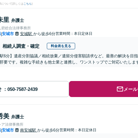
果について詳しくは
こちら
)
朱里
弁護士
人碧総合法律事務所
県
安城市
安城駅
から徒歩6分
営業時間：本日定休日
|
相続人調査・確定
料金表を見る
駅6分】遺産分割協議／相続放棄／遺留分侵害額請求など。最善の解決を目
肝要です。複雑な手続きも他士業と連携し、ワンストップでご対応いたしま
せ
メール
秀美
弁護士
レア法律事務所
県
安城市
南安城駅
から徒歩6分
営業時間：本日定休日
|