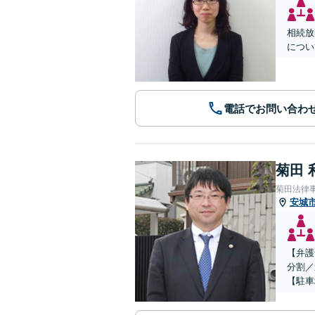
相続放
につい
電話でお問い合わ
菊田 
菊田法律
安城
【弁護
分割／
【駐車