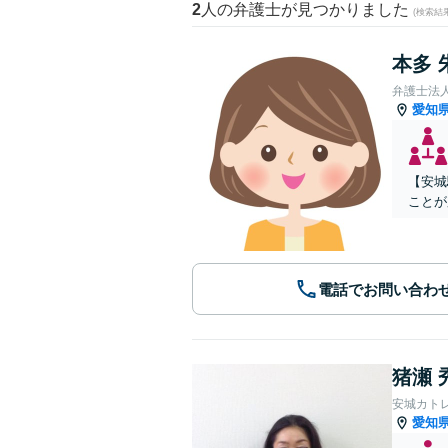
2
人の弁護士が見つかりました
(検索結
本多 
弁護士法
愛知
【安城
ことが
電話でお問い合わ
猪瀬 
安城カト
愛知