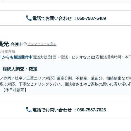
電話でお問い合わせ
義光
弁護士
インタビューを見る
法律事務所
市
からも相談受付中
面談方法(対面・電話・ビデオなど)は応相談
営業時間：本
相続人調査・確定
／静岡／岐阜／三重エリア対応】遺産分割、不動産、遺留分、相続放棄など
広く対応。丁寧なヒアリングを行い、相談者さまやご家族の想いに寄り添い
】【休日相談可】
電話でお問い合わせ