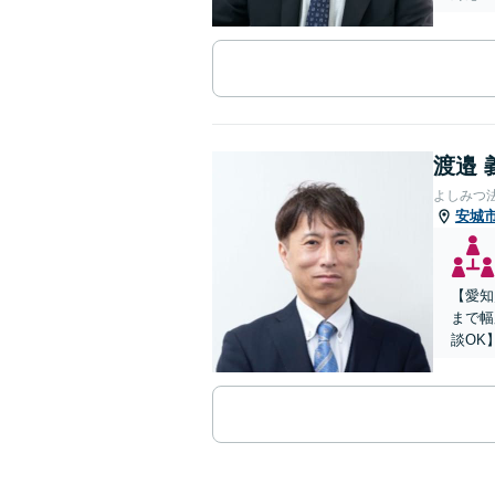
渡邉 
よしみつ
安城
【愛知
まで幅
談OK