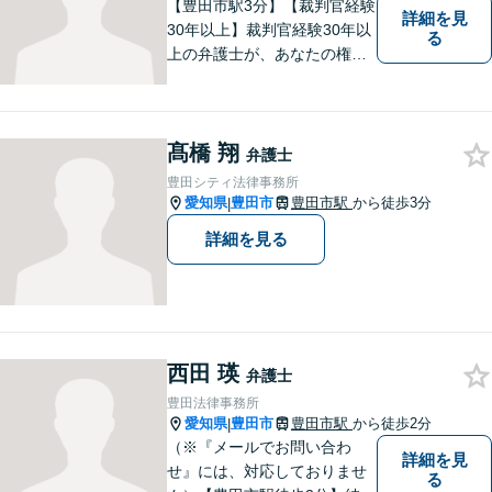
しております。
【豊田市駅3分】【裁判官経験
詳細を見
30年以上】裁判官経験30年以
る
上の弁護士が、あなたの権利
を守り、お悩みを解決いたし
ます。離婚・男女問題、相
続・遺産、交通事故、不動産
髙橋 翔
問題、税務訴訟、行政事件で
弁護士
悩んでいる方はお気軽にご相
豊田シティ法律事務所
談ください。
愛知県
豊田市
豊田市駅
から徒歩3分
|
詳細を見る
西田 瑛
弁護士
豊田法律事務所
愛知県
豊田市
豊田市駅
から徒歩2分
|
（※『メールでお問い合わ
詳細を見
せ』には、対応しておりませ
る