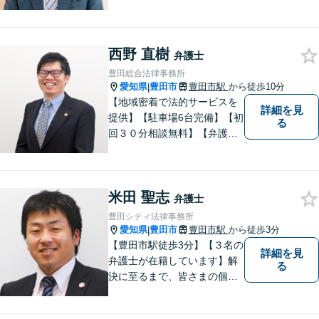
人体制】「親身な対応」と
「コミュニケーション」を重
視しております。 まちの皆様
西野 直樹
のお困りごとを迅速に解決い
弁護士
たします。
豊田総合法律事務所
愛知県
豊田市
豊田市駅
から徒歩10分
|
【地域密着で法的サービスを
詳細を見
提供】【駐車場6台完備】【初
る
回３０分相談無料】【弁護士3
人体制】「親身な対応」と
「コミュニケーション」を重
視しております。 まちの皆様
米田 聖志
のお困りごとを迅速に解決い
弁護士
たします。
豊田シティ法律事務所
愛知県
豊田市
豊田市駅
から徒歩3分
|
【豊田市駅徒歩3分】【３名の
詳細を見
弁護士が在籍しています】解
る
決に至るまで、皆さまの個別
の事情に応じた質の高いオー
ダーメイドのサポートをしま