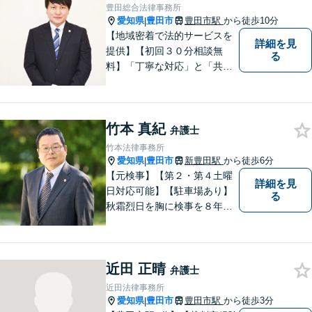
豊田総合法律事務所
愛知県
豊田市
豊田市駅
から徒歩10分
|
【地域密着で法的サービスを
詳細を見
提供】【初回３０分相談無
る
料】「丁寧な対応」と「共
感」を重視しております。
【マチの頼れる法律事務所】
竹本 真紀
弁護士
竹本法律事務所
愛知県
豊田市
新豊田駅
から徒歩6分
|
【元検事】【第２・第４土曜
詳細を見
日対応可能】【駐車場あり】
る
秋霜烈日を胸に検事を８年，
ひまわりを胸に青森で弁護士
を１８年，そして豊田市に戻
りました。皆様の生活に寄り
近田 正晴
添い，「この地域」の方々の
弁護士
悩みに対して一緒に解決を目
近田法律事務所
指したいと思います。お待ち
愛知県
豊田市
豊田市駅
から徒歩3分
|