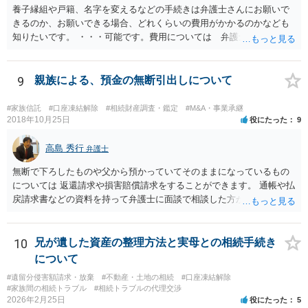
養子縁組や戸籍、名字を変えるなどの手続きは弁護士さんにお願いで
きるのか、お願いできる場合、どれくらいの費用がかかるのかなども
知りたいです。 ・・・可能です。費用については 弁護士と直接面談
の上 内容を確認し 協議の上個別に契約によって決まることになっ
ています。 やはり、成人した子のことまでごちゃごちゃ考えず、自分
の事だけ考えるべきなのでしょうか ・・・お子さんの事をまで含め良
9
親族による、預金の無断引出しについて
い解決案があればお悩みになるのは当然と言えば当然のことです。 彼
と親子関係を結びたいと思っているが、名字は変えたくない・・・養
#家族信託
#口座凍結解除
#相続財産調査・鑑定
#M&A・事業承継
子縁組の必要があり 氏も変更することになります。 しかし 彼は成人
2018年10月25日
役にたった
9
しているとは言え、自分の子と私の連れ子、全て平等にしたいと希
望。もちろん私もそうできればと思います。 ・・・婚姻前の契約 あ
高島 秀行
弁護士
るいは 遺言書などで その意思を実現する方法はあります。 弁護
無断で下ろしたものや父から預かっていてそのままになっているもの
士に相談してみてください。
については 返還請求や損害賠償請求をすることができます。 通帳や払
戻請求書などの資料を持って弁護士に面談で相談した方がよいと思い
ます。
10
兄が遺した資産の整理方法と実母との相続手続き
について
#遺留分侵害額請求・放棄
#不動産・土地の相続
#口座凍結解除
#家族間の相続トラブル
#相続トラブルの代理交渉
2026年2月25日
役にたった
5