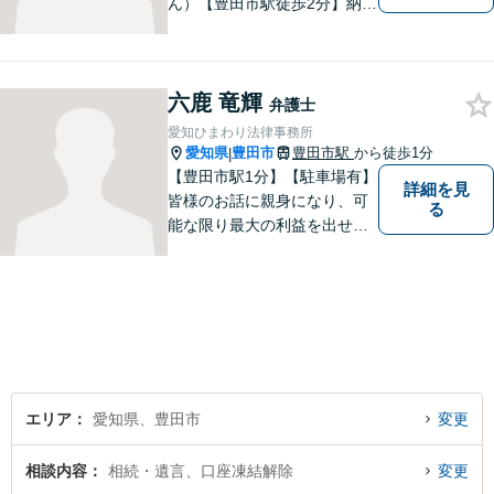
ん）【豊田市駅徒歩2分】納得
のいく選択ができるよう、し
っかりと話を聞き、一緒に考
えていく姿勢を大切にしてい
六鹿 竜輝
ます。【分割払い対応・法テ
弁護士
ラス利用可能】費用面のご不
愛知ひまわり法律事務所
安はご相談ください。
愛知県
豊田市
豊田市駅
から徒歩1分
|
【豊田市駅1分】【駐車場有】
詳細を見
皆様のお話に親身になり、可
る
能な限り最大の利益を出せる
よう尽力いたします。離婚／
相続／交通事故／借金／イン
ターネットなど、法律問題で
お困りの方はなんでもご相談
ください。先を見据えた解決
策をご提案いたします。
エリア
愛知県、豊田市
変更
相談内容
相続・遺言、口座凍結解除
変更