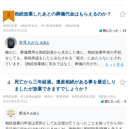
れた）人は、行政に提出する委任状の署名を偽造できるのでしょう
か？ 委任状を偽造して使用することはまでは依頼の範囲ではない
ので できないと思います。
3
相続放棄したあとの葬儀代金はもらえるのか？
#相続放棄
#相続手続き
#口座凍結解除
#相続放棄
2019年2月13日
役にたった
14
井澤 わかな
弁護士
確かに、葬儀費用を相続財産から支出した後に、相続放棄申述の手続
をしても、単純承認をしたとみなされる「処分」にあたらないとされ
ています。 (相続放棄後に支出ではなく、葬儀の方が先に来るのが通常
だと思いますので、葬儀→葬儀費用を相続財産から支出→相続放棄申
述の手続ということだと思いますが) ただ、葬儀費用ならいくらでもよ
いということではなく、身分相応の、社会的儀式として当然認められ
4
死亡から三年経過。遺産相続がある事を最近しり
る程度の金額に留まると考えた方がよいです。 もし、相続人の皆さん
ましたが放棄できますでしょうか？
に葬儀費用を支出する経済力がなく、質素な葬儀を行った費用であれ
#相続放棄
#口座凍結解除
#M&A・事業承継
#遅延損害金回収
#督促の停止
ば相続財産から支出しても単純承認と認められない可能性が高いの
2021年4月25日
役にたった
6
で、相続放棄申述が受理される可能性も高いと思います。
匿名A
弁護士
相続放棄の申述は原則としてお父様が亡くなったことを知ってから3か
月以内に行わなければなりませんが、例外的に相続財産(債務も含みま