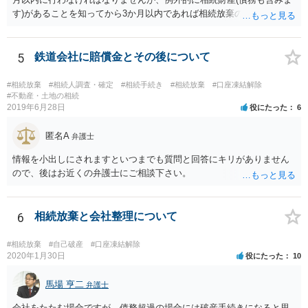
す)があることを知ってから3か月以内であれば相続放棄の申述が認め
られる可能性もありますので、通知が届いたのが3か月以内の話なので
したら、早急に家裁に行って相続放棄の申述をしたい旨告げて必要な
書類を提出されることをおすすめいたします。 なお、お父様の債務が
5
鉄道会社に賠償金とその後について
他にもあるかもしれないというリスクを考えますと、相続放棄の申述
にあたっては、法テラスの無料相談等を利用して弁護士に相談するこ
#相続放棄
#相続人調査・確定
#相続手続き
#相続放棄
#口座凍結解除
とも十分考えられるかと存じます。また、ご記載いただいた事実関係
#不動産・土地の相続
2019年6月28日
役にたった
6
を拝見するかぎり、再婚相手のかたは既に相続放棄をされている可能
性があるかもしれません。
匿名A
弁護士
情報を小出しにされますといつまでも質問と回答にキリがありません
ので、後はお近くの弁護士にご相談下さい。
6
相続放棄と会社整理について
#相続放棄
#自己破産
#口座凍結解除
2020年1月30日
役にたった
10
馬場 亨二
弁護士
会社をたたむ場合ですが、債務超過の場合には破産手続きになると思