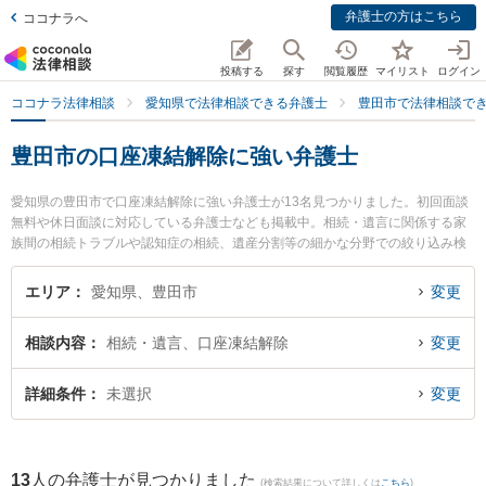
弁護士の方はこちら
ココナラへ
投稿する
探す
閲覧履歴
マイリスト
ログイン
ココナラ法律相談
愛知県で法律相談できる弁護士
豊田市で法律相談で
豊田市の口座凍結解除に強い弁護士
愛知県の豊田市で口座凍結解除に強い弁護士が13名見つかりました。初回面談
無料や休日面談に対応している弁護士なども掲載中。相続・遺言に関係する家
族間の相続トラブルや認知症の相続、遺産分割等の細かな分野での絞り込み検
索もでき便利です。特に倉橋法律事務所の倉橋 敏夫弁護士や弁護士法人心 豊田
法律事務所の武田 彰弘弁護士、豊田総合法律事務所の川口 岳宏弁護士のプロフ
エリア
愛知県、豊田市
変更
ィール情報や弁護士費用、強みなどが注目されています。『豊田市で土日や夜
間に発生した口座凍結解除のトラブルを今すぐに弁護士に相談したい』『口座
相談内容
相続・遺言、口座凍結解除
変更
凍結解除のトラブル解決の実績豊富な近くの弁護士を検索したい』『初回相談
無料で口座凍結解除を法律相談できる豊田市内の弁護士に相談予約したい』な
どでお困りの相談者さんにおすすめです。
詳細条件
未選択
変更
13
人の弁護士が見つかりました
(検索結果について詳しくは
こちら
)