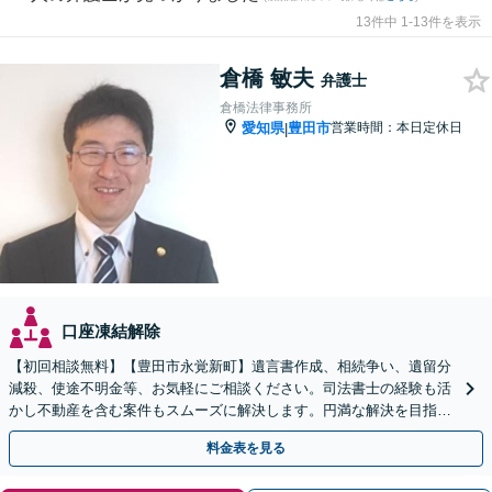
13件中 1-13件を表示
倉橋 敏夫
弁護士
倉橋法律事務所
愛知県
豊田市
営業時間：本日定休日
|
口座凍結解除
【初回相談無料】【豊田市永覚新町】遺言書作成、相続争い、遺留分
減殺、使途不明金等、お気軽にご相談ください。司法書士の経験も活
かし不動産を含む案件もスムーズに解決します。円満な解決を目指
し、近隣地区の方から多数ご相談いただいています。
料金表を見る