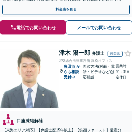
さい。【夜間・休日の相談可能】【駐車場完備】
料金表を見る
電話でお問い合わせ
メールでお問い合わせ
津木 陽一郎
弁護士
静岡県
JPS総合法律事務所 浜松オフィス
営業時
豊田市
か
面談方法(対面・電
らも相談
話・ビデオなど)は
間：本日
受付中
応相談
定休日
口座凍結解除
【東海エリア対応】【弁護士歴15年以上】【笑顔ファースト】遺産分