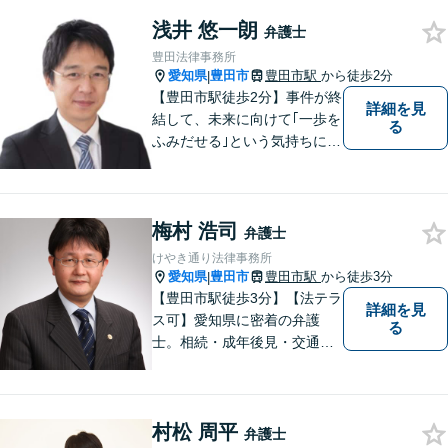
す。借金問題／離婚問題／相
浅井 悠一朗
続問題／刑事事件／企業法務
弁護士
など幅広く対応。どうぞお気
豊田法律事務所
軽にご相談ください。
愛知県
豊田市
豊田市駅
から徒歩2分
|
【豊田市駅徒歩2分】事件が終
詳細を見
結して、未来に向けて｢一歩を
る
ふみだせる｣という気持ちに向
けて尽力します。皆様に寄り
添い、的確なアドバイスを行
うよう務めています。費用面
梅村 浩司
のご不安はご相談ください。
弁護士
【法テラス利用可※ご利用要
けやき通り法律事務所
件あり】
愛知県
豊田市
豊田市駅
から徒歩3分
|
【豊田市駅徒歩3分】【法テラ
詳細を見
ス可】愛知県に密着の弁護
る
士。相続・成年後見・交通事
故・離婚・債務整理・過払
金・労働災害など、身の回り
で困ったことがあれば、ご相
村松 周平
談ください。【駐車場あり】
弁護士