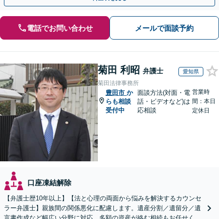
電話でお問い合わせ
メールで面談予約
菊田 利昭
弁護士
愛知県
菊田法律事務所
営業時
豊田市
か
面談方法(対面・電
らも相談
話・ビデオなど)は
間：本日
受付中
応相談
定休日
口座凍結解除
【弁護士歴10年以上】【法と心理の両面から悩みを解決するカウンセ
ラー弁護士】親族間の関係悪化に配慮します。遺産分割／遺留分／遺
言書作成など幅広い分野に対応。多額の資産が絡む相続もお任せくだ