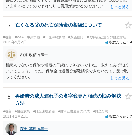
います３社ですのでそれなりに費用が掛かるのではないでしょうか。
7
亡くなる父の死亡保険金の相続について
#遺言
#M&A・事業承継
#口座凍結解除
#家族信託
#成年後見(生前の財産管理)
2019年9月2日
役にたった
4
内藤 政信
弁護士
相続人でないと保険や相続の手続はできないですね。 教えてあげれば
いいでしょう。 また、保険金は遺留分減殺請求できないので、受け取
ってください。
8
再婚時の成人連れ子の名字変更と相続の悩み解決
方法
#遺言
#相続放棄
#口座凍結解除
#自筆証書遺言の作成
#財産分与
2021年2月21日
役にたった
7
森田 英樹
弁護士