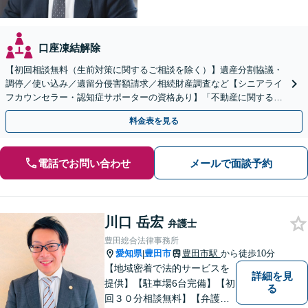
口座凍結解除
【初回相談無料（生前対策に関するご相談を除く）】遺産分割協議・
調停／使い込み／遺留分侵害額請求／相続財産調査など【シニアライ
フカウンセラー・認知症サポーターの資格あり】「不動産に関する相
続もお任せください」【当日・夜間相談可（要相談）】
料金表を見る
電話でお問い合わせ
メールで面談予約
川口 岳宏
弁護士
豊田総合法律事務所
愛知県
豊田市
豊田市駅
から徒歩10分
|
【地域密着で法的サービスを
詳細を見
提供】【駐車場6台完備】【初
る
回３０分相談無料】【弁護士3