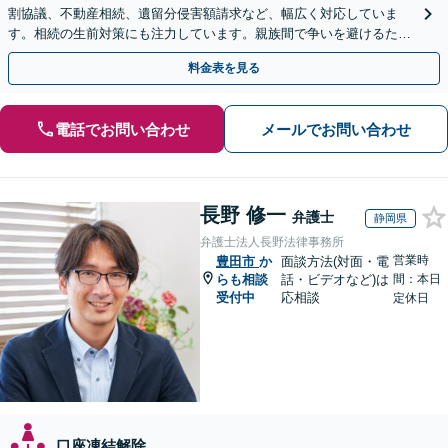
割協議、不動産相続、遺留分侵害額請求など、幅広く対応していま
す。相続の生前対策にも注力しています。親族間で争いを避けるため
にも、お早めにご相談ください。【初回面談無料】
料金表を見る
電話でお問い合わせ
メールでお問い合わせ
長野 修一
弁護士
静岡県
弁護士法人長野法律事務所
営業時
豊田市
か
面談方法(対面・電
らも相談
話・ビデオなど)は
間：本日
受付中
応相談
定休日
口座凍結解除