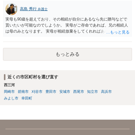
高島 秀行
弁護士
実母も90歳を超えており、その相続が自分にあるなら先に贈与などで
貰いたいが可能なのでしようか。 実母がご存命であれば、兄の相続人
は母のみとなります。 実母が相続放棄をしてくれればあなた方兄弟及
び実母の子が相続人となります。 実母に連絡を取って話してみるほか
ないと思います。
もっとみる
近くの市区町村を選び直す
西三河
岡崎市
碧南市
刈谷市
豊田市
安城市
西尾市
知立市
高浜市
みよし市
幸田町