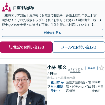
口座凍結解除
【東海エリア対応】お気軽にお電話で相談を【弁護士歴20年以上】実
績多数！こじれた親族トラブルは私にお任せください！司法書士・税
理士などの他士業との連携も可能。生前対策にも対応しています【夜
間・休日面談可】【完全個室・秘密厳守】
料金表を見る
電話でお問い合わせ
メールでお問い合わせ
小林 和久
岐阜県
インタビュ
ーを見る
弁護士
清流のまち法律事務所
営業時
豊田市
か
面談方法(対面・電
らも相談
話・ビデオなど)は
間：本日
受付中
応相談
定休日