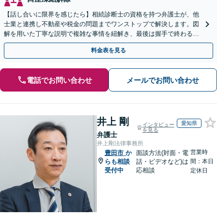
【話し合いに限界を感じたら】相続診断士の資格を持つ弁護士が、他
士業と連携し不動産や税金の問題までワンストップで解決します。図
解を用いた丁寧な説明で複雑な事情を紐解き、最後は握手で終わる円
満な解決へ導きます。【東海エリア・神奈川県対応】
料金表を見る
電話でお問い合わせ
メールでお問い合わせ
井上 剛
愛知県
インタビュー
を見る
弁護士
井上剛法律事務所
営業時
豊田市
か
面談方法(対面・電
らも相談
話・ビデオなど)は
間：本日
受付中
応相談
定休日