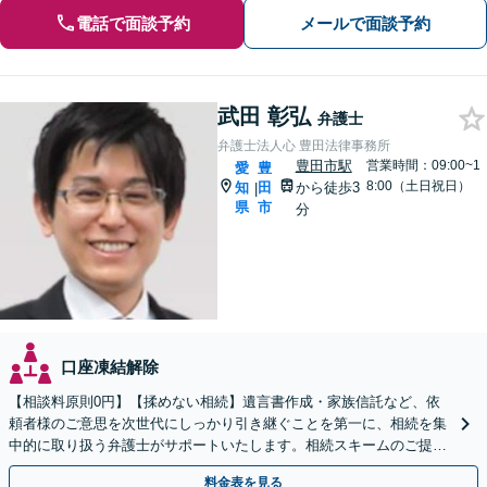
電話で面談予約
メールで面談予約
武田 彰弘
弁護士
弁護士法人心 豊田法律事務所
豊田市駅
営業時間：09:00~1
愛
豊
8:00（土日祝日）
知
田
から徒歩3
|
県
市
分
口座凍結解除
【相談料原則0円】【揉めない相続】遺言書作成・家族信託など、依
頼者様のご意思を次世代にしっかり引き継ぐことを第一に、相続を集
中的に取り扱う弁護士がサポートいたします。相続スキームのご提案
から遺言執行まで責任を持って対応させていただきます。
料金表を見る