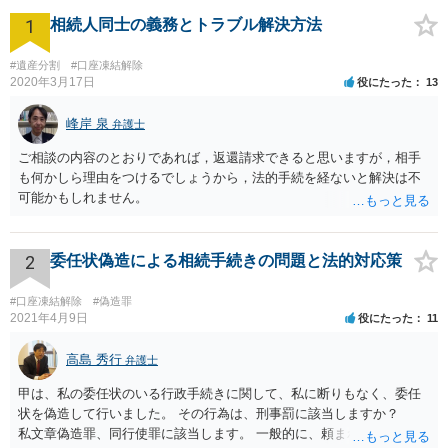
1
相続人同士の義務とトラブル解決方法
#遺産分割
#口座凍結解除
2020年3月17日
役にたった
13
峰岸 泉
弁護士
ご相談の内容のとおりであれば，返還請求できると思いますが，相手
も何かしら理由をつけるでしょうから，法的手続を経ないと解決は不
可能かもしれません。
2
委任状偽造による相続手続きの問題と法的対応策
#口座凍結解除
#偽造罪
2021年4月9日
役にたった
11
高島 秀行
弁護士
甲は、私の委任状のいる行政手続きに関して、私に断りもなく、委任
状を偽造して行いました。 その行為は、刑事罰に該当しますか？
私文章偽造罪、同行使罪に該当します。 一般的に、頼まれた（委任さ