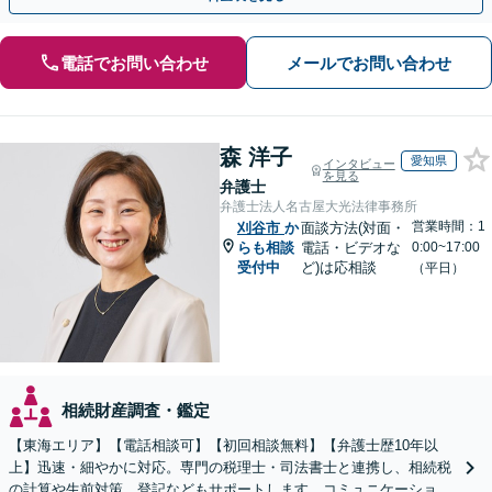
電話でお問い合わせ
メールでお問い合わせ
森 洋子
愛知県
インタビュー
を見る
弁護士
弁護士法人名古屋大光法律事務所
営業時間：1
刈谷市
か
面談方法(対面・
らも相談
電話・ビデオな
0:00~17:00
受付中
ど)は応相談
（平日）
相続財産調査・鑑定
【東海エリア】【電話相談可】【初回相談無料】【弁護士歴10年以
上】迅速・細やかに対応。専門の税理士・司法書士と連携し、相続税
の計算や生前対策、登記などもサポートします。コミュニケーション