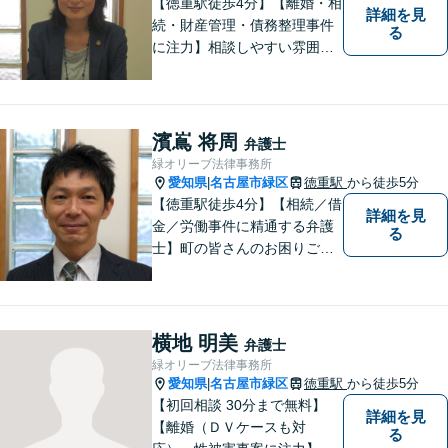
【徳重駅徒歩4分】【離婚・相
詳細を見
続・財産管理・債務整理事件
る
に注力】相談しやすい雰囲気
を心がけております。お気軽
にご相談ください。【駐車場
有】
濱嶌 将周
弁護士
緑オリーブ法律事務所
愛知県
名古屋市緑区
徳重駅
から徒歩5分
|
【徳重駅徒歩4分】【相続／借
詳細を見
金／労働事件に精通する弁護
る
士】町の皆さんのお困りごと
を何でも解決するジェネラリ
スト弁護士。社会の秩序を保
つべく、環境問題やマイナン
バー等の情報問題にも意欲高
横地 明美
弁護士
く取り組みます。お困りごと
緑オリーブ法律事務所
があれば。お気軽にご相談く
愛知県
名古屋市緑区
徳重駅
から徒歩5分
|
ださい。
【初回相談 30分まで無料】
詳細を見
【離婚（ＤＶケースも対
る