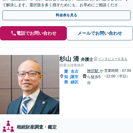
て解決します。選択肢を多く残すためにも、お早めにご相談ください
【休日・夜間面談OK】【駐車場あり】
料金表を見る
電話でお問い合わせ
メールでお問い合わせ
杉山 清
弁護士
インタビューを見る
徳重法律事務所
神沢駅
か
営業時間：07:00
愛
名古
~22:00（平日）
知
屋市
ら徒歩5
|
県
緑区
分
相続財産調査・鑑定