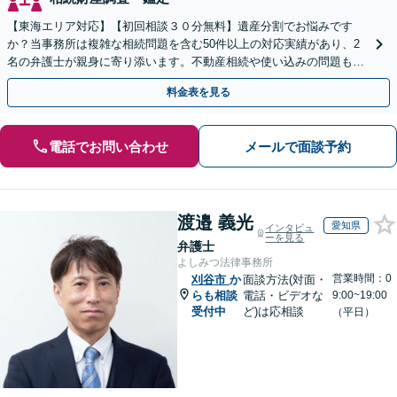
【東海エリア対応】【初回相談３０分無料】遺産分割でお悩みです
か？当事務所は複雑な相続問題を含む50件以上の対応実績があり、2
名の弁護士が親身に寄り添います。不動産相続や使い込みの問題も分
かりやすく解説。WEB相談可能。LINE予約受付中
料金表を見る
電話でお問い合わせ
メールで面談予約
渡邉 義光
愛知県
インタビュ
ーを見る
弁護士
よしみつ法律事務所
営業時間：0
刈谷市
か
面談方法(対面・
らも相談
電話・ビデオな
9:00~19:00
受付中
ど)は応相談
（平日）