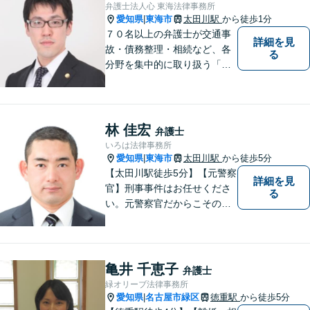
弁護士法人心 東海法律事務所
す。
愛知県
東海市
太田川駅
から徒歩1分
|
７０名以上の弁護士が交通事
詳細を見
故・債務整理・相続など、各
る
分野を集中的に取り扱う「分
野担当制」とすることで、ご
依頼者様に高品質・低コスト
でのリーガルサービスを提供
できるよう努めております。
林 佳宏
弁護士
いろは法律事務所
愛知県
東海市
太田川駅
から徒歩5分
|
【太田川駅徒歩5分】【元警察
詳細を見
官】刑事事件はお任せくださ
る
い。元警察官だからこその視
点で、有利な解決を目指しま
す。粘り強い交渉を行いま
す。相手側の無理難題に屈す
ることはございません。元警
亀井 千恵子
弁護士
察官の経験を活かした交通事
緑オリーブ法律事務所
故事案対応もいたします。
愛知県
名古屋市緑区
徳重駅
から徒歩5分
|