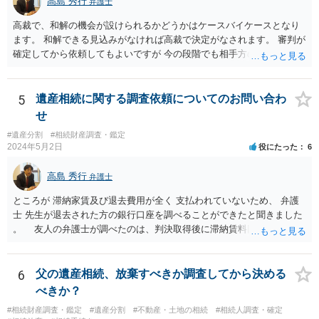
高島 秀行
弁護士
はお示しできません。ただし、かつて日本弁護士連合会が設けていた
報酬基準を踏まえて価格設定している弁護士は一定数いると思います
高裁で、和解の機会が設けられるかどうかはケースバイケースとなり
ので、それが一応の目安となるでしょう。
ます。 和解できる見込みがなければ高裁で決定がなされます。 審判が
確定してから依頼してもよいですが 今の段階でも相手方の連絡が迷惑
であれば 弁護士に依頼してもよいと思います。
5
遺産相続に関する調査依頼についてのお問い合わ
せ
#遺産分割
#相続財産調査・鑑定
2024年5月2日
役にたった
6
高島 秀行
弁護士
ところが 滞納家賃及び退去費用が全く 支払われていないため、 弁護
士 先生が退去された方の銀行口座を調べることができたと聞きました
。 友人の弁護士が調べたのは、判決取得後に滞納賃料回収のため
に、預金の有無及び残高の開示を求めたもので 判決を取るために、
預金の入出金履歴を調べたわけではありません。 残念ながら、事案
や目的も異なりますし、開示の内容も異なります。
6
父の遺産相続、放棄すべきか調査してから決める
べきか？
#相続財産調査・鑑定
#遺産分割
#不動産・土地の相続
#相続人調査・確定