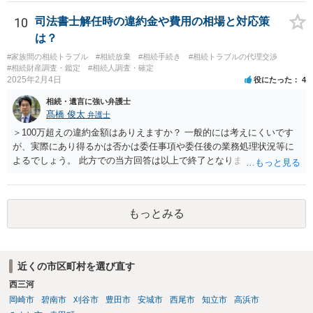
高は教えてくれると思います。 自分ではよくわからないということ
であれば、弁護士に相談し依頼されたら良いと思います。
10
司法書士解任時の違約金や費用の相場と対応策
は？
#家族間の相続トラブル
#相続放棄
#相続手続き
#相続トラブルの代理交渉
#相続財産調査・鑑定
#相続人調査・確定
2025年2月4日
役にたった
4
相続・遺言に強い弁護士
髙橋 俊太
弁護士
＞100万超えの違約金額はありえますか？ 一般的には考えにくいです
が、実際にあり得るかは否かは委任事項や委任後の業務処理状況等に
よるでしょう。 此方での当方回答は以上で終了となりますが、参考に
なりましたら幸いです。
もっとみる
近くの市区町村を選び直す
西三河
岡崎市
碧南市
刈谷市
豊田市
安城市
西尾市
知立市
高浜市