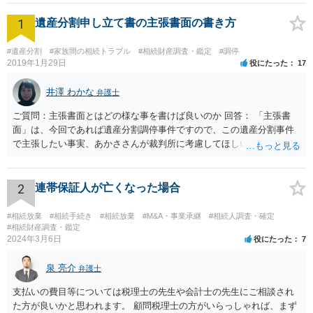
1
遺産分割申し立て書の主張書面の書き方
#遺産分割
#家族間の相続トラブル
#相続財産調査・鑑定
#調停
2019年1月29日
役にたった
17
井澤 わかな
弁護士
ご質問：主張書面とはどの様な事を書けば良いのか 回答： 「主張書
面」は、今回であれば遺産分割調停事件ですので、この遺産分割事件
で主張したい事実、あかささんが裁判所に考慮してほしいと思う、亡
くなった方・あかささん・お姉さん間の事情などを記入することにな
ります。 もし、主張したい事実や考慮してほしい事情に関連して
資料を持っているようであれば、主張書面とは別で提出できます。も
2
連帯保証人が亡くなった場合
し、お姉さんに見られたくないような資料がある場合、「非開示の希
望に関する申出書」と共に提出することも考えられます。 ご質問：書
#相続放棄
#相続手続き
#相続放棄
#M&A・事業承継
#相続人調査・確定
いた方が良い事と書かない方が良い事 回答： お姉さんが申立書の「申
#相続財産調査・鑑定
2024年3月6日
役にたった
7
立ての趣旨」のところに書いている遺産の分け方に対して意見があれ
ば、まずそれを書くとよいです。 次に「申立ての理由」のところに、
泉 亮介
なぜ調停を申し立てたのか(例えば、あかささんと話合いが出来ない／
弁護士
決裂した、など)や亡くなった方・あかささん・お姉さん間の事情やい
支払いの費目等については税理士の先生や会計士の先生にご相談され
きさつなどが書かれていると思うので、あかささんから見てそれは違
た方が良いかと思われます。 顧問税理士の方がいらっしゃれば、まず
うと感じるところは、どのように違うのか、など書くとよいです。 そ