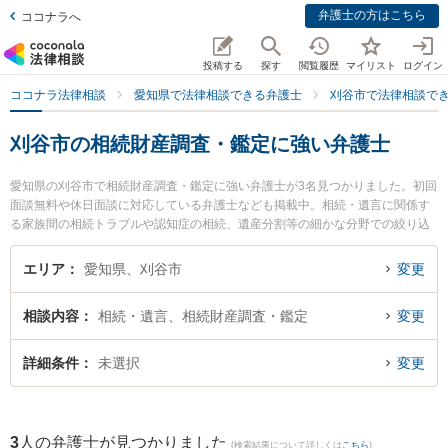
弁護士の方はこちら
ココナラへ
投稿する
探す
閲覧履歴
マイリスト
ログイン
ココナラ法律相談
愛知県で法律相談できる弁護士
刈谷市で法律相談で
刈谷市の相続財産調査・鑑定に強い弁護士
愛知県の刈谷市で相続財産調査・鑑定に強い弁護士が3名見つかりました。初回
面談無料や休日面談に対応している弁護士なども掲載中。相続・遺言に関係す
る家族間の相続トラブルや認知症の相続、遺産分割等の細かな分野での絞り込
み検索もでき便利です。特に井上剛法律事務所の井上 剛弁護士や井上剛法律事
務所の大橋 翔弁護士、井上剛法律事務所の山角 淳弁護士のプロフィール情報や
エリア
愛知県、刈谷市
変更
弁護士費用、強みなどが注目されています。『刈谷市で土日や夜間に発生した
相続財産調査・鑑定のトラブルを今すぐに弁護士に相談したい』『相続財産調
相談内容
相続・遺言、相続財産調査・鑑定
変更
査・鑑定のトラブル解決の実績豊富な近くの弁護士を検索したい』『初回相談
無料で相続財産調査・鑑定を法律相談できる刈谷市内の弁護士に相談予約した
い』などでお困りの相談者さんにおすすめです。
詳細条件
未選択
変更
3
人の弁護士が見つかりました
(検索結果について詳しくは
こちら
)