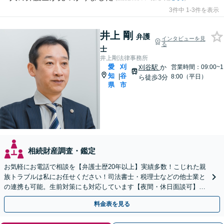
3件中 1-3件を表示
井上 剛
弁護
インタビューを見
る
士
井上剛法律事務所
愛
刈
刈谷駅
か
営業時間：09:00~1
知
谷
|
8:00（平日）
ら徒歩3分
県
市
相続財産調査・鑑定
お気軽にお電話で相談を【弁護士歴20年以上】実績多数！こじれた親
族トラブルは私にお任せください！司法書士・税理士などの他士業と
の連携も可能。生前対策にも対応しています【夜間・休日面談可】
【完全個室・秘密厳守】
料金表を見る