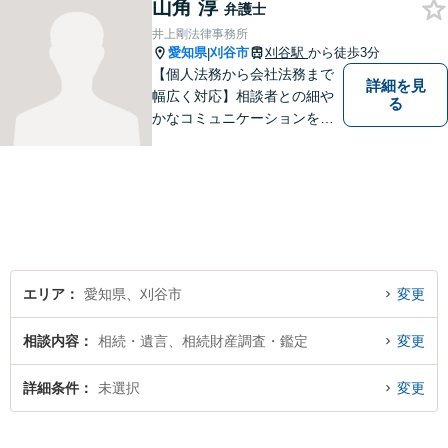
山角 淳
サービスを提供。【駐車場完
弁護士
備】
井上剛法律事務所
愛知県
刈谷市
刈谷駅
から徒歩3分
|
【個人法務から会社法務まで
詳細を見
幅広く対応】相談者との細や
る
かなコミュニケーションを大
切にし、親切・丁寧で分かり
やすい説明を心がけておりま
す。法律問題でお困りでした
ら、お早めにご相談くださ
い。【JR在来線「刈谷駅」4
分】【駐車場あり】
エリア
愛知県、刈谷市
変更
相談内容
相続・遺言、相続財産調査・鑑定
変更
詳細条件
未選択
変更