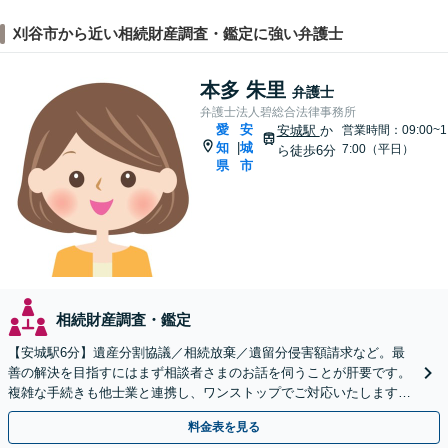
刈谷市から近い相続財産調査・鑑定に強い弁護士
本多 朱里
弁護士
弁護士法人碧総合法律事務所
愛
安
安城駅
か
営業時間：09:00~1
知
城
|
7:00（平日）
ら徒歩6分
県
市
相続財産調査・鑑定
【安城駅6分】遺産分割協議／相続放棄／遺留分侵害額請求など。最
善の解決を目指すにはまず相談者さまのお話を伺うことが肝要です。
複雑な手続きも他士業と連携し、ワンストップでご対応いたします
【ビデオ面談OK】
料金表を見る