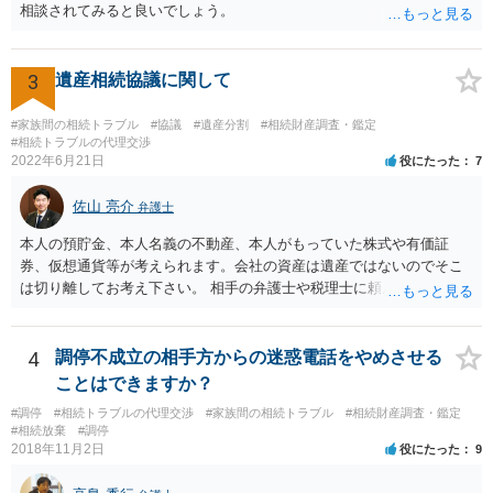
相談されてみると良いでしょう。
の他、お姉さんの申立書には書かれていないけど、どのように遺産を
分けるかを決めるについてあかささんが重要だと考える事情があれば
(例えば、○○のときにお姉さんは亡くなった方からお金を援助してもら
3
遺産相続協議に関して
った等)、それも書くとよいです。 書かない方が良いと思うことは、遺
産分割に関係ない(と思われる)いきさつを沢山盛り込むことだと考えま
#家族間の相続トラブル
#協議
#遺産分割
#相続財産調査・鑑定
す(あくまで遺産分割に関係することに留める方が、裁判所や調停委員
#相続トラブルの代理交渉
の方に事情を理解してもらいやすいと思います)。
2022年6月21日
役にたった
7
佐山 亮介
弁護士
本人の預貯金、本人名義の不動産、本人がもっていた株式や有価証
券、仮想通貨等が考えられます。会社の資産は遺産ではないのでそこ
は切り離してお考え下さい。 相手の弁護士や税理士に頼んでも守秘義
務を理由に断られる可能性が高いです。 資料は調停を起こしてから任
意に開示を求め、応じなければ「調査嘱託」という手続きを使って銀
行等に照会をかけることになるでしょう。 不動産は、相続登記が済ん
4
調停不成立の相手方からの迷惑電話をやめさせる
でいなければ市役所ないし区役所に、お子様と義父様のつながりがわ
ことはできますか？
かる戸籍一式を揃えてもちこみ、「名寄せ」という手続きをすると、
#調停
#相続トラブルの代理交渉
#家族間の相続トラブル
#相続財産調査・鑑定
分かると思います。遺産分割協議書の偽造等により既に相続登記され
#相続放棄
#調停
てしまっている場合は、住所などに当たりをつけて登記名義を調べて
2018年11月2日
役にたった
9
探すことになるでしょう。 代理人弁護士を立てられるのはおすすめで
すが、現代では、各々が自由に価格設定をしていますので、特に相場