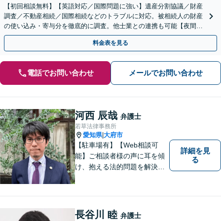
【初回相談無料】【英語対応／国際問題に強い】遺産分割協議／財産
調査／不動産相続／国際相続などのトラブルに対応。被相続人の財産
の使い込み・寄与分を徹底的に調査。他士業との連携も可能【夜間・
休日面談】【出張サービスあり】【徳重駅／神沢駅5分】
料金表を見る
電話でお問い合わせ
メールでお問い合わせ
河西 辰哉
弁護士
若草法律事務所
愛知県
大府市
|
【駐車場有】【Web相談可
詳細を見
能】ご相談者様の声に耳を傾
る
け、抱える法的問題を解決す
るために全力を尽くします。
どんな困難も共に乗り越え
て、明るい未来へと進みまし
ょう。 地域のみなさまからの
長谷川 睦
弁護士
ご相談、お待ちしておりま