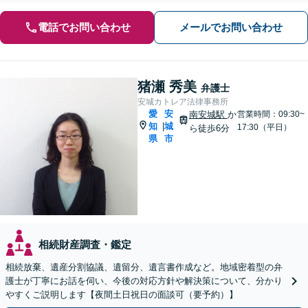
電話でお問い合わせ
メールでお問い合わせ
猪瀬 秀美
弁護士
安城カトレア法律事務所
愛
安
南安城駅
か
営業時間：09:30~
知
城
|
17:30（平日）
ら徒歩6分
県
市
相続財産調査・鑑定
相続放棄、遺産分割協議、遺留分、遺言書作成など。地域密着型の弁
護士が丁寧にお話を伺い、今後の対応方針や解決策について、分かり
やすくご説明します【夜間土日祝日の面談可（要予約）】