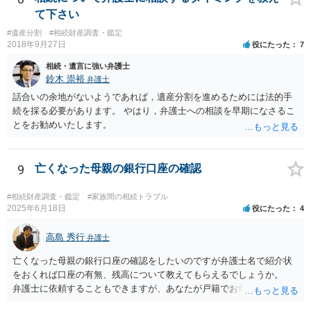
て下さい
#遺産分割
#相続財産調査・鑑定
2018年9月27日
役にたった
7
相続・遺言に強い弁護士
鈴木 崇裕
弁護士
話合いの余地がないようであれば，遺産分割を進めるためには法的手
続を採る必要があります。 やはり，弁護士への相談を早期になさるこ
とをお勧めいたします。
9
亡くなった母親の銀行口座の確認
#相続財産調査・鑑定
#家族間の相続トラブル
2025年6月18日
役にたった
4
高島 秀行
弁護士
亡くなった母親の銀行口座の確認をしたいのですが弁護士名で紹介状
をおくれば口座の有無、残高について教えてもらえるでしょうか。
弁護士に依頼することもできますが、あなたが戸籍でお母さんの相続
人であり、相続人本人であることなどを証明すれば、口座の有無や残