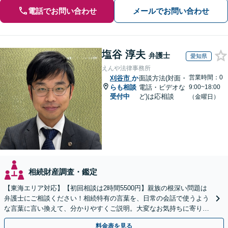
電話でお問い合わせ
メールでお問い合わせ
塩谷 淳夫
弁護士
愛知県
えんや法律事務所
営業時間：0
刈谷市
か
面談方法(対面・
らも相談
電話・ビデオな
9:00~18:00
受付中
ど)は応相談
（金曜日）
相続財産調査・鑑定
【東海エリア対応】【初回相談は2時間5500円】親族の根深い問題は
弁護士にご相談ください！相続特有の言葉を、日常の会話で使うよう
な言葉に言い換えて、分かりやすくご説明。大変なお気持ちに寄り添
い、納得できる解決を目指します
料金表を見る