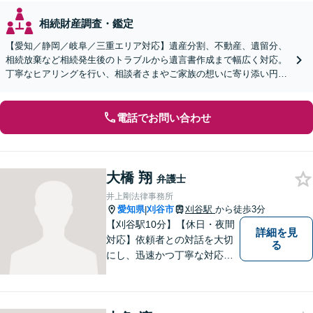
相続財産調査・鑑定
【愛知／静岡／岐阜／三重エリア対応】遺産分割、不動産、遺留分、
相続放棄など相続発生後のトラブルから遺言書作成まで幅広く対応。
丁寧なヒアリングを行い、相談者さまやご家族の想いに寄り添い円滑
な解決へ導きます【オンライン面談OK】【休日相談可】
電話でお問い合わせ
大橋 翔
弁護士
井上剛法律事務所
愛知県
刈谷市
刈谷駅
から徒歩3分
|
【刈谷駅10分】【休日・夜間
詳細を見
対応】依頼者との対話を大切
る
にし、迅速かつ丁寧な対応を
行っています。交通事故／不
動産／建築紛争／借金問題／
労働問題など幅広いリーガル