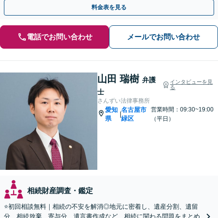
料金表を見る
電話でお問い合わせ
メールでお問い合わせ
山田 瑞樹
弁護
インタビューを見
る
士
さんずい法律事務所
愛知
名古屋市
営業時間：09:30~19:00
|
県
緑区
（平日）
相続財産調査・鑑定
⭐️初回相談無料｜相続の不安を解消◎地元に密着し、遺産分割、遺留
分、相続放棄、寄与分、遺言書作成など、相続に関わる問題をまとめ