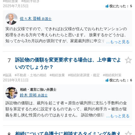
#相続放棄
#相続手続き
2025年7月15日
役にたった
5
佐々木 晋輔
弁護士
実のお父様ですので、できればお父様が住んでおられたマンションの
処理をされる方向で考えられたらと思います。 放棄するかどうかは、
知ってから3カ月以内が原則ですが、家庭裁判所に申立すれば3カ月の
期間を伸長することができます。 その間に、財産の状況を調査して、
放棄するかどうか決めることができます。 銀行やサラ金が数年も放置
することはありませんので、数年後に借金が発見される可能性はほぼ
7
訴訟物の価額を変更要求する場合は、上申書でよ
ありません。 なお、私が扱った相続放棄を検討していた案件で、期間
いのでしょうか？
伸長して調査したところ、サラ金に対する過払金など相当な財産が見
#協議
#不動産・土地の相続
#相続放棄
#相続財産調査・鑑定
#相続税対策
つかったため相続したという事例がありました。
2018年3月11日
役にたった
6
相続・遺言に強い弁護士
鈴木 崇裕
弁護士
訴訟物の価額は、裁判を起こす者＝原告が裁判所に支払う手数料の金
額を算定するために設定するものであって、裁判の相手方＝被告が疑
義を差し挟む性質のものではありません。 訴訟物の価額自体が裁判の
目的（審理の対象）となることもありませんので、上申書や証拠を出
したとしても、変更されることはありません。
8
相続について弁護士に相談するタイミングを教え