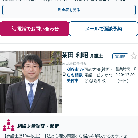
を大事にし、より納得できる解決を目指します。
料金表を見る
電話でお問い合わせ
メールで面談予約
菊田 利昭
弁護士
愛知県
菊田法律事務所
営業時間：0
刈谷市
か
面談方法(対面・
らも相談
電話・ビデオな
9:30~17:30
受付中
ど)は応相談
（平日）
相続財産調査・鑑定
【弁護士歴10年以上】【法と心理の両面から悩みを解決するカウンセ