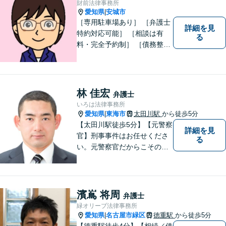
財前法律事務所
す。
愛知県
安城市
|
［専用駐車場あり］ ［弁護士
詳細を見
特約対応可能］ ［相談は有
る
料・完全予約制］ ［債務整理
のご相談のみ初回無料］ かか
りつけ医のような信頼でき頼
りになる街の法律家を目指し
ています。 暮らしのトラブ
林 佳宏
弁護士
ル、まずはご相談ください。
いろは法律事務所
愛知県
東海市
太田川駅
から徒歩5分
|
【太田川駅徒歩5分】【元警察
詳細を見
官】刑事事件はお任せくださ
る
い。元警察官だからこその視
点で、有利な解決を目指しま
す。粘り強い交渉を行いま
す。相手側の無理難題に屈す
ることはございません。元警
濱嶌 将周
弁護士
察官の経験を活かした交通事
緑オリーブ法律事務所
故事案対応もいたします。
愛知県
名古屋市緑区
徳重駅
から徒歩5分
|
【徳重駅徒歩4分】【相続／借