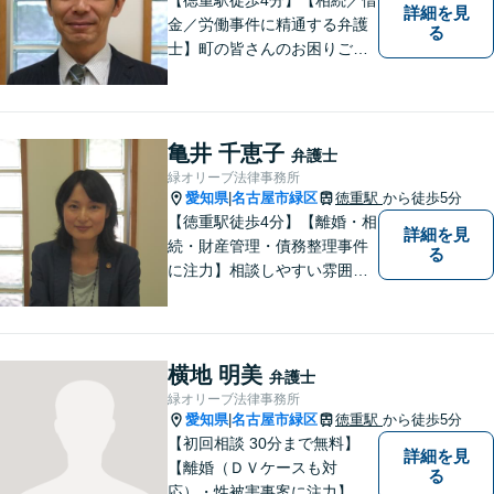
詳細を見
金／労働事件に精通する弁護
る
士】町の皆さんのお困りごと
を何でも解決するジェネラリ
スト弁護士。社会の秩序を保
つべく、環境問題やマイナン
バー等の情報問題にも意欲高
亀井 千恵子
弁護士
く取り組みます。お困りごと
緑オリーブ法律事務所
があれば。お気軽にご相談く
愛知県
名古屋市緑区
徳重駅
から徒歩5分
|
ださい。
【徳重駅徒歩4分】【離婚・相
詳細を見
続・財産管理・債務整理事件
る
に注力】相談しやすい雰囲気
を心がけております。お気軽
にご相談ください。【駐車場
有】
横地 明美
弁護士
緑オリーブ法律事務所
愛知県
名古屋市緑区
徳重駅
から徒歩5分
|
【初回相談 30分まで無料】
詳細を見
【離婚（ＤＶケースも対
る
応）・性被害事案に注力】