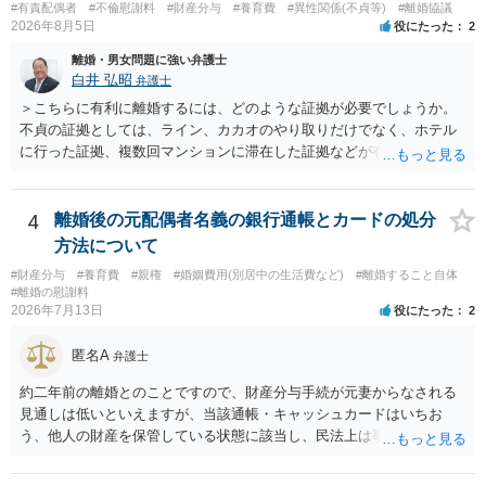
#有責配偶者
#不倫慰謝料
#財産分与
#養育費
#異性関係(不貞等)
#離婚協議
2026年8月5日
役にたった
2
離婚・男女問題に強い弁護士
白井 弘昭
弁護士
＞こちらに有利に離婚するには、どのような証拠が必要でしょうか。
不貞の証拠としては、ライン、カカオのやり取りだけでなく、ホテル
に行った証拠、複数回マンションに滞在した証拠などが有効です。 不
貞の証拠があれば、離婚をさらに有利に進める（離婚したい時期に離
婚する、慰謝料をとるなど）ことができると思われます。 ただし、不
貞発覚後、長期間同居を続けると、不貞を許したとの評価につながる
4
離婚後の元配偶者名義の銀行通帳とカードの処分
場合がありますので、ご注意ください。 以上、ご参考まで。
方法について
#財産分与
#養育費
#親権
#婚姻費用(別居中の生活費など)
#離婚すること自体
#離婚の慰謝料
2026年7月13日
役にたった
2
匿名A
弁護士
約二年前の離婚とのことですので、財産分与手続が元妻からなされる
見通しは低いといえますが、当該通帳・キャッシュカードはいちお
う、他人の財産を保管している状態に該当し、民法上は事務管理（597
条）が成立しているとはいえます。 現実に問題になることはさほど考
えにくくとも、表だってのお答えとしては元妻の了解なく処分するこ