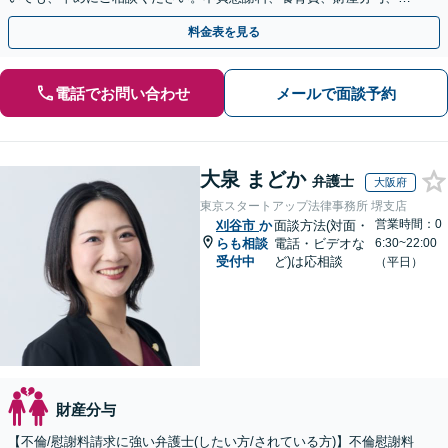
V、モラハラなど【出張相談可】
料金表を見る
電話でお問い合わせ
メールで面談予約
大泉 まどか
弁護士
大阪府
東京スタートアップ法律事務所 堺支店
営業時間：0
刈谷市
か
面談方法(対面・
らも相談
電話・ビデオな
6:30~22:00
受付中
ど)は応相談
（平日）
財産分与
【不倫/慰謝料請求に強い弁護士(したい方/されている方)】不倫慰謝料