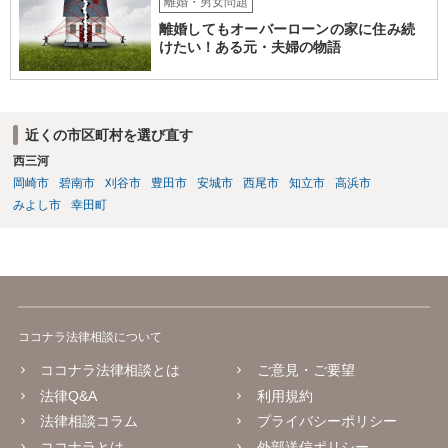
離婚・男女問題
離婚してもオーバーローンの家に住み続
けたい！ある元・夫婦の物語
近くの市区町村を選び直す
西三河
岡崎市
碧南市
刈谷市
豊田市
安城市
西尾市
知立市
高浜市
みよし市
幸田町
ココナラ法律相談について
ココナラ法律相談とは
ご意見・ご要望
法律Q&A
利用規約
法律相談コラム
プライバシーポリシー
ココナラとは
外部送信ポリシー