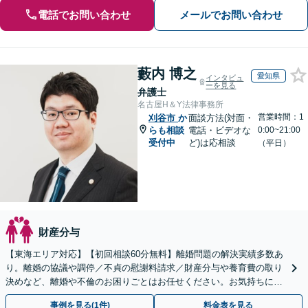
電話でお問い合わせ
メールでお問い合わせ
藪内 博之
愛知県
インタビュ
ーを見る
弁護士
名古屋H＆Y法律事務所
営業時間：1
刈谷市
か
面談方法(対面・
らも相談
電話・ビデオな
0:00~21:00
受付中
ど)は応相談
（平日）
財産分与
【東海エリア対応】【初回相談60分無料】離婚問題の解決実績多数あ
り。離婚の協議や調停／不貞の慰謝料請求／財産分与や養育費の取り
決めなど、離婚や不倫のお困りごとはお任せください。お気持ちに寄
り添い、ご意向に沿う解決を目指します【Web相談可】
事例を見る(1件)
料金表を見る