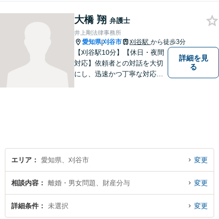
す。法律問題でお困りでした
大橋 翔
ら、お早めにご相談くださ
弁護士
い。【JR在来線「刈谷駅」4
井上剛法律事務所
分】【駐車場あり】
愛知県
刈谷市
刈谷駅
から徒歩3分
|
【刈谷駅10分】【休日・夜間
詳細を見
対応】依頼者との対話を大切
る
にし、迅速かつ丁寧な対応を
行っています。交通事故／不
動産／建築紛争／借金問題／
労働問題など幅広いリーガル
サービスを提供。【駐車場完
備】
エリア
愛知県、刈谷市
変更
相談内容
離婚・男女問題、財産分与
変更
詳細条件
未選択
変更