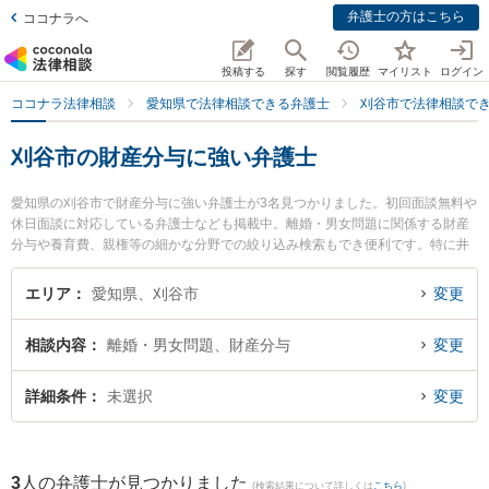
弁護士の方はこちら
ココナラへ
投稿する
探す
閲覧履歴
マイリスト
ログイン
ココナラ法律相談
愛知県で法律相談できる弁護士
刈谷市で法律相談で
刈谷市の財産分与に強い弁護士
愛知県の刈谷市で財産分与に強い弁護士が3名見つかりました。初回面談無料や
休日面談に対応している弁護士なども掲載中。離婚・男女問題に関係する財産
分与や養育費、親権等の細かな分野での絞り込み検索もでき便利です。特に井
上剛法律事務所の井上 剛弁護士や井上剛法律事務所の山角 淳弁護士、井上剛法
律事務所の大橋 翔弁護士のプロフィール情報や弁護士費用、強みなどが注目さ
エリア
愛知県、刈谷市
変更
れています。『刈谷市で土日や夜間に発生した財産分与のトラブルを今すぐに
弁護士に相談したい』『財産分与のトラブル解決の実績豊富な近くの弁護士を
相談内容
離婚・男女問題、財産分与
変更
検索したい』『初回相談無料で財産分与を法律相談できる刈谷市内の弁護士に
相談予約したい』などでお困りの相談者さんにおすすめです。
詳細条件
未選択
変更
3
人の弁護士が見つかりました
(検索結果について詳しくは
こちら
)