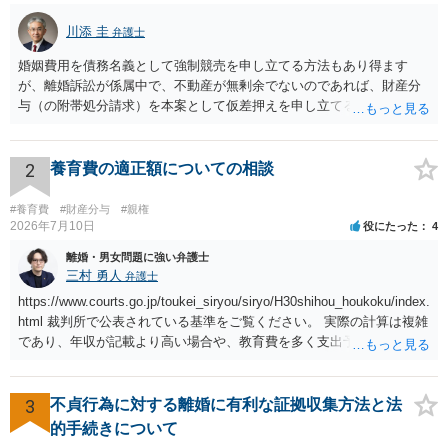
川添 圭
弁護士
婚姻費用を債務名義として強制競売を申し立てる方法もあり得ます
が、離婚訴訟が係属中で、不動産が無剰余でないのであれば、財産分
与（の附帯処分請求）を本案として仮差押えを申し立てる（法的には
審判前保全処分の扱いになるので管轄は家庭裁判所）という方法も考
えられます。弁護士へ依頼しているのであれば、担当弁護士とよく相
談してください。
2
養育費の適正額についての相談
#養育費
#財産分与
#親権
2026年7月10日
役にたった
4
離婚・男女問題に強い弁護士
三村 勇人
弁護士
https://www.courts.go.jp/toukei_siryou/siryo/H30shihou_houkoku/index.
html 裁判所で公表されている基準をご覧ください。 実際の計算は複雑
であり、年収が記載より高い場合や、教育費を多く支出予定される場
合、子が４人以上いる場合、再婚している場合など表を使えない場合
もございますが、本件のように簡易な相場観を知るためにはこちらで
十分かと思います。
3
不貞行為に対する離婚に有利な証拠収集方法と法
的手続きについて