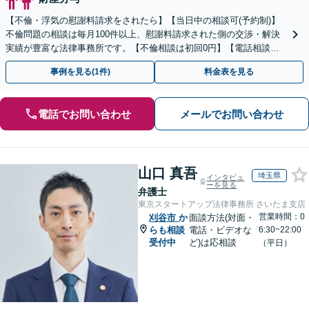
【不倫・浮気の慰謝料請求をされたら】【当日中の相談可(予約制)】
不倫問題の相談は毎月100件以上、慰謝料請求された側の交渉・解決
実績が豊富な法律事務所です。【不倫相談は初回0円】【電話相談で
ご契約まで対応可/来所不要】
事例を見る(1件)
料金表を見る
電話でお問い合わせ
メールでお問い合わせ
山口 真吾
埼玉県
インタビュ
ーを見る
弁護士
東京スタートアップ法律事務所 さいたま支店
営業時間：0
刈谷市
か
面談方法(対面・
らも相談
電話・ビデオな
6:30~22:00
受付中
ど)は応相談
（平日）