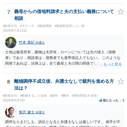
れを決めなかったために生じる質問がこの法律相談でも多くあげられ
ます。 一生に一度あるかないかの離婚という法律問題ですので、お近
7
義母からの借地料請求と夫の支払い義務について
くの弁護士事務所にご相談されることをお勧めします。
相談
#財産分与
#モラハラ
#親族関係
#慰謝料請求したい側
2026年7月13日
竹本 真紀
弁護士
土地は義母所有，建物は夫所有，ローンについては夫の借入（債務
者）であり，相談者は，債務者でも連帯保証人でもない。 このような
関係であれば，法律上は，全て義母と夫の間の関係でしかありませ
ん。 夫と義母の間で，建物建築目的での使用貸借契約（無償で使用さ
せる）がされていたのでしょうかね。 いずれにしても，使用貸借では
なくて賃貸借にするというのであれば，夫と義母の関係でしかありま
8
離婚調停不成立後、弁護士なしで裁判を進める方
せん。 これが法律上の話です。 「夫にこうなったのはお前のせいなん
法は？
だからお前が払えよ！と怒鳴られました。」 こうなった経緯は不明で
#財産分与
#離婚すること自体
#調停
#審判
#異性関係(不貞等)
すが，法律上は，夫と義母の間の話ですから，二人で賃料等の合意を
2026年8月3日
役にたった
1
するか否かを決め，夫が義母に支払をするだけのことです。この合意
をしない場合に，義母がどのような選択をするかは，義母の判断でし
鬼沢 健士
弁護士
かありません（抵当権の解除の話をしているようですが）。 夫が賃料
の支払を相談者に請求したとしても，法律上の支払義務は生じませ
調停ならまだしも、訴訟となると弁護士なしは厳しいです。 相手が不
ん。変な賃貸借契約書（なぜか，賃借人が相談者になっているなど）