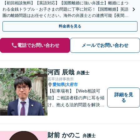
【初回相談無料】【英語対応】【国際離婚に強い弁護士】離婚にまつ
わる金銭トラブル・お子さまの問題に丁寧に対応！【国際離婚】英語
圏の離婚問題はお任せください。海外の弁護士との連携可能【夜間／
休日面談】【お子さま同席OK】【徳重駅／神沢駅5分】
料金表を見る
電話でお問い合わせ
メールでお問い合わせ
河西 辰哉
弁護士
若草法律事務所
愛知県
大府市
|
【駐車場有】【Web相談可
詳細を見
能】ご相談者様の声に耳を傾
る
け、抱える法的問題を解決す
るために全力を尽くします。
どんな困難も共に乗り越え
て、明るい未来へと進みまし
ょう。 地域のみなさまからの
財前 かのこ
弁護士
ご相談、お待ちしておりま