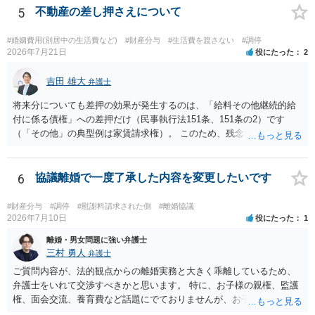
とはできないというお答えになってしまいます。
5
不動産の差し押さえについて
#婚姻費用(別居中の生活費など)
#財産分与
#生活費を渡さない
#調停
2026年7月21日
役にたった
2
吉田 雄大
弁護士
将来分についても差押の効果が発生するのは、「給料その他継続的給
付に係る債権」への差押だけ（民事執行法151条、151条の2）です
（「その他」の典型例は家賃請求権）。 このため、残念ながらお答え
は否です。つまり、不動産を差し押さえた場合には、申立時までの分
のみが配当の対象です。
6
協議離婚で一度了承した内容を変更したいです
#財産分与
#調停
#慰謝料請求された側
#離婚協議
2026年7月10日
役にたった
1
離婚・男女問題に強い弁護士
三村 勇人
弁護士
ご質問内容が、法的観点からの離婚実務と大きく乖離しているため、
弁護士をいれて交渉すべきかと思います。 特に、お子様の親権、監護
権、面会交流、養育費など話題にでておりませんが、お子様の権利を
守るための重要な検討事項です。 離婚する際に決めることは多く、そ