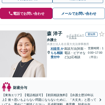
電話でお問い合わせ
メールでお問い合わせ
森 洋子
愛知県
インタビュー
を見る
弁護士
弁護士法人名古屋大光法律事務所
営業時間：1
刈谷市
か
面談方法(対面・
らも相談
電話・ビデオな
0:00~17:00
受付中
ど)は応相談
（平日）
財産分与
【東海エリア】【電話相談可】【初回相談無料】【弁護士歴10年以
上】後々思いもよらない問題にならないために、「大丈夫」と思って
いても、早めにご相談ください。不貞慰謝料、養育費、財産分与、D