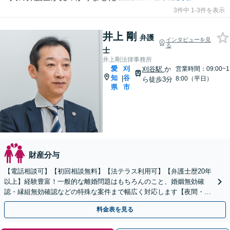
3件中 1-3件を表示
井上 剛
弁護
インタビューを見
る
士
井上剛法律事務所
愛
刈
刈谷駅
か
営業時間：09:00~1
知
谷
|
8:00（平日）
ら徒歩3分
県
市
財産分与
【電話相談可】【初回相談無料】【法テラス利用可】【弁護士歴20年
以上】経験豊富！一般的な離婚問題はもちろんのこと、婚姻無効確
認・縁組無効確認などの特殊な案件まで幅広く対応します【夜間・休
日面談可】【完全個室】【子連れ相談可】【刈谷駅3分】
料金表を見る