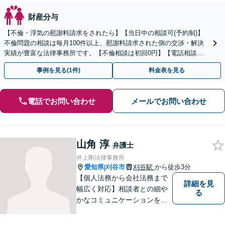
財産分与
【不倫・浮気の慰謝料請求をされたら】【当日中の相談可(予約制)】
不倫問題の相談は毎月100件以上、慰謝料請求された側の交渉・解決
実績が豊富な法律事務所です。【不倫相談は初回0円】【電話相談で
ご契約まで対応可/来所不要】
事例を見る(1件)
料金表を見る
電話でお問い合わせ
メールでお問い合わせ
山角 淳
弁護士
井上剛法律事務所
愛知県
刈谷市
刈谷駅
から徒歩3分
|
【個人法務から会社法務まで
詳細を見
幅広く対応】相談者との細や
る
かなコミュニケーションを大
切にし、親切・丁寧で分かり
やすい説明を心がけておりま