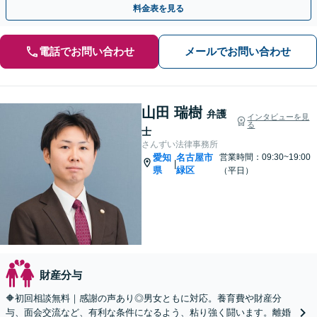
料金表を見る
電話でお問い合わせ
メールでお問い合わせ
山田 瑞樹
弁護
インタビューを見
る
士
さんずい法律事務所
愛知
名古屋市
営業時間：09:30~19:00
|
県
緑区
（平日）
財産分与
🔶初回相談無料｜感謝の声あり◎男女ともに対応。養育費や財産分
与、面会交流など、有利な条件になるよう、粘り強く闘います。離婚