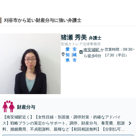
刈谷市から近い財産分与に強い弁護士
猪瀬 秀美
弁護士
安城カトレア法律事務所
愛
安
南安城駅
か
営業時間：09:30~
知
城
|
17:30（平日）
ら徒歩6分
県
市
財産分与
【南安城駅近く】【女性目線・別居後・調停対策・的確なアドバイ
ス】戦略プランの策定からサポート。調停、財産分与、養育費、慰謝
料、婚姻費用、不貞慰謝料、親権など【初回相談無料】【分割払可
能】