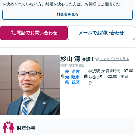
を決めきれていない方、離婚を決心した方は、お気軽にご相談くださ
い【休日・夜間面談OK】【駐車場あり】
料金表を見る
電話でお問い合わせ
メールでお問い合わせ
杉山 清
弁護士
インタビューを見る
徳重法律事務所
神沢駅
か
営業時間：07:00
愛
名古
~22:00（平日）
知
屋市
ら徒歩5
|
県
緑区
分
財産分与