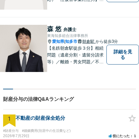
【子連れでのご相談可】
森 悠
弁護士
東海知多総合法律事務所
愛知県
知多市
朝倉駅
から徒歩3分
|
【名鉄朝倉駅徒歩３分】相続
詳細を見
問題（遺産分割・遺留分請求
る
等）／離婚・男女問題／不動
産問題／交通事故に注力して
います（これらの分野は初回
３０分程度相談無料）。実績
多数。
財産分与の法律Q&Aランキング
1
不動産の財産保全処分
#財産分与
#婚姻費用(別居中の生活費など)
2026年7月29日
役にたった
1