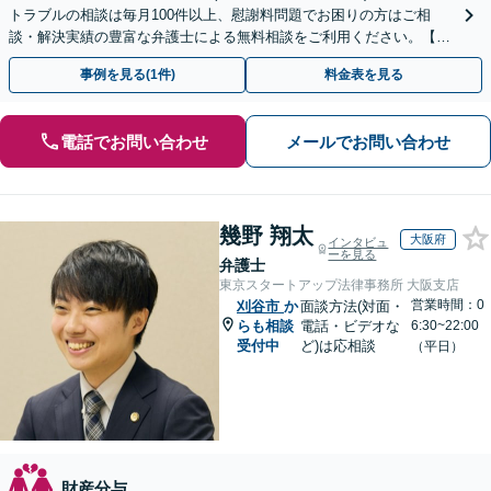
トラブルの相談は毎月100件以上、慰謝料問題でお困りの方はご相
談・解決実績の豊富な弁護士による無料相談をご利用ください。【不
倫相談は初回0円】【全国対応】
事例を見る(1件)
料金表を見る
電話でお問い合わせ
メールでお問い合わせ
幾野 翔太
大阪府
インタビュ
ーを見る
弁護士
東京スタートアップ法律事務所 大阪支店
営業時間：0
刈谷市
か
面談方法(対面・
らも相談
電話・ビデオな
6:30~22:00
受付中
ど)は応相談
（平日）
財産分与