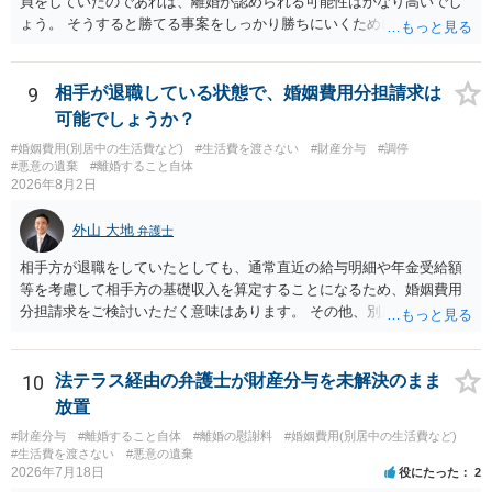
貞をしていたのであれば、離婚が認められる可能性はかなり高いでし
が作成されない限り，相談者に負担は生じないのです。にもかかわら
ょう。 そうすると勝てる事案をしっかり勝ちにいくためにも弁護士委
ず，請求してくるのだとすれば，そのような請求を押し付けてくる夫
任を強くおすすめします。
について，どのように評価するかの話になると思います。 抵当権の解
除は，金融機関（担保権者）の方が応じることがないと思います。ロ
9
相手が退職している状態で、婚姻費用分担請求は
ーンの支払いもしなければ，抵当権が実行されて土地が売却されて
可能でしょうか？
（おそらく，建物も共同担保に入っていると思うので，競売自体はさ
ほど問題ありません。）売却代金が建物のローンに充当され，残額は
#婚姻費用(別居中の生活費など)
#生活費を渡さない
#財産分与
#調停
#悪意の遺棄
#離婚すること自体
名義人である夫に請求されることになります。相談者は，債務に関係
2026年8月2日
なく，連帯保証人でもありませんので，負担する理由がありません。
離婚については，相手方が離婚したいようですから，離婚自体はこち
外山 大地
弁護士
らの意思次第だと思います。慰謝料を請求する際に，この不動産の経
過も含めて，どのように相談者が精神的苦痛を受けたかの際に述べて
相手方が退職をしていたとしても、通常直近の給与明細や年金受給額
いく事情になると思います。 法律問題より，夫婦間の問題（離婚の問
等を考慮して相手方の基礎収入を算定することになるため、婚姻費用
題）の方がウェイトが大きいような問題のような印象を受けました。
分担請求をご検討いただく意味はあります。 その他、別居の経緯、質
だからこそ，夫に対する話ではなく，全て相談者に向いているように
問者様の年収、監護されているお子様がいるかといった事情をふまえ
思うのです。
て、ご検討いただくのが良いかと思います。
10
法テラス経由の弁護士が財産分与を未解決のまま
放置
#財産分与
#離婚すること自体
#離婚の慰謝料
#婚姻費用(別居中の生活費など)
#生活費を渡さない
#悪意の遺棄
2026年7月18日
役にたった
2