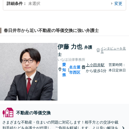
詳細条件
未選択
変更
春日井市から近い不動産の等価交換に強い弁護士
伊藤 力也
弁護
インタビューを見
る
士
いなほ法律事務所
愛
上小田井駅
営業時間：
名古屋
知
|
本日定休日
から徒歩1分
市西区
県
不動産の等価交換
さまざまな不動産・住まいの問題に対応します！相手方との交渉や裁
判手続などを弁護士が代理し、ご負担を軽減します。より良い解決を