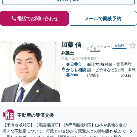
電話でお問い合わせ
メールで面談予約
加藤 信
愛知県
インタビュー
を見る
弁護士
冨田・島岡法律事務所
営業時
春日井市
面談方法(対面・電
からも相談
話・ビデオなど)は
間：本日
受付中
応相談
定休日
不動産の等価交換
【東海地域対応】【電話相談可】【WEB面談対応】山林や農地を含む
様々な不動産について、行政との交渉から譲受人との契約書作成まで