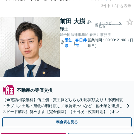
3件中 1-3件を表示
前田 大樹
弁
インタビューを
見る
護士
旭合同法律事務所 春日井事務所
愛知
春日井
営業時間：09:00~21:00（日
|
県
市
曜日）
不動産の等価交換
【☎︎電話相談無料】借主側・貸主側どちらも対応実績あり！原状回復
トラブル／土地・建物の明け渡し／家賃未払いなど、他士業と連携し
スピード解決に努めます【完全個室】【土日祝・夜間対応】【オンラ
イン面談可】
料金表を見る