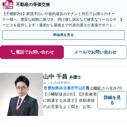
不動産の等価交換
【千種駅2分】家賃不払いや規約違反のテナント対応でお困りのオー
ナー様へ、豊富な経験に基づき、明け渡し訴訟など確実なリーガルサ
ービスを提供します！最初から最後まで代表弁護士が直接サポート！
【土日夜間対応可】【オンライン対応可】
料金表を見る
電話でお問い合わせ
メールでお問い合わせ
山中 千昌
弁護士
みつる法律事務所
愛知県
名古屋市守山区
小幡駅
から徒歩2分
|
【小幡駅徒歩2分】【詐欺被害
詳細を見
に精通する弁護士】依頼者様
る
のお言葉をよく聞き、お気持
ちを尊重した弁護を行いま
す。共に悩み、最適な解決へ
と導いてまいります。まずは