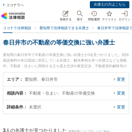
弁護士の方はこちら
ココナラへ
投稿する
探す
閲覧履歴
マイリスト
ログイン
ココナラ法律相談
愛知県で法律相談できる弁護士
春日井市で法律相談
春日井市の不動産の等価交換に強い弁護士
愛知県の春日井市で不動産の等価交換に強い弁護士が3名見つかりました。初回
面談無料や休日面談に対応している弁護士、解決事例を持つ弁護士なども掲載
中。不動産・住まいに関係する立ち退き交渉や家賃交渉、不動産契約解除等の
細かな分野での絞り込み検索もでき便利です。特に旭合同法律事務所 春日井事
務所の前田 大樹弁護士や弁護士法人中部法律事務所 春日井事務所の尾中 翔弁
エリア
愛知県、春日井市
変更
護士、高蔵寺駅前法律事務所の山本 英季弁護士のプロフィール情報や弁護士費
用、強みなどが注目されています。『春日井市で土日や夜間に発生した不動産
相談内容
不動産・住まい、不動産の等価交換
変更
の等価交換のトラブルを今すぐに弁護士に相談したい』『不動産の等価交換の
トラブル解決の実績豊富な近くの弁護士を検索したい』『初回相談無料で不動
産の等価交換を法律相談できる春日井市内の弁護士に相談予約したい』などで
詳細条件
未選択
変更
お困りの相談者さんにおすすめです。
3
人の弁護士が見つかりました
(検索結果について詳しくは
こちら
)