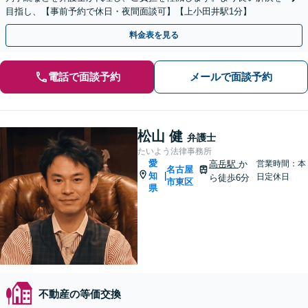
目指し、【事前予約で休日・夜間面談可】【上小田井駅1分】
料金表を見る
電話で面談予約
メールで面談予約
松山 健
弁護士
たいよう法律事務所
愛
高岳駅
か
営業時間：本
名古屋
知
|
日定休日
ら徒歩6分
市東区
県
不動産の等価交換