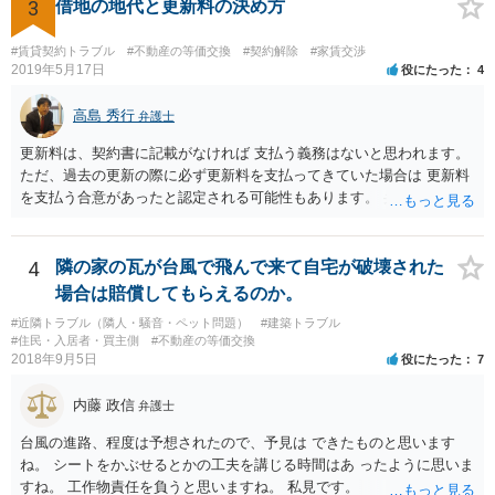
らう権利があります。
3
借地の地代と更新料の決め方
#賃貸契約トラブル
#不動産の等価交換
#契約解除
#家賃交渉
2019年5月17日
役にたった
4
高島 秀行
弁護士
更新料は、契約書に記載がなければ 支払う義務はないと思われます。
ただ、過去の更新の際に必ず更新料を支払ってきていた場合は 更新料
を支払う合意があったと認定される可能性もあります。 弁護士に面談
で相談されたらよいと思います。
4
隣の家の瓦が台風で飛んで来て自宅が破壊された
場合は賠償してもらえるのか。
#近隣トラブル（隣人・騒音・ペット問題）
#建築トラブル
#住民・入居者・買主側
#不動産の等価交換
2018年9月5日
役にたった
7
内藤 政信
弁護士
台風の進路、程度は予想されたので、予見は できたものと思います
ね。 シートをかぶせるとかの工夫を講じる時間はあ ったように思いま
すね。 工作物責任を負うと思いますね。 私見です。