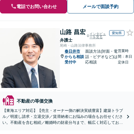
電話でお問い合わせ
メールで面談予約
山路 昌宏
愛知県
インタビュ
ーを見る
弁護士
尾崎・山路法律事務所
営業時
春日井市
面談方法(対面・電
からも相談
話・ビデオなど)は
間：本日
受付中
応相談
定休日
不動産の等価交換
【東海エリア対応】【売主・オーナー側の解決実績豊富】建築トラブ
ル／明渡し請求・立退交渉／賃滞納者にお悩みの場合もお任せくださ
い。不動産を含む相続／離婚時の財産分与まで、幅広く対応しており
ます。【初回面談無料】【セカンドオピニオン対応】