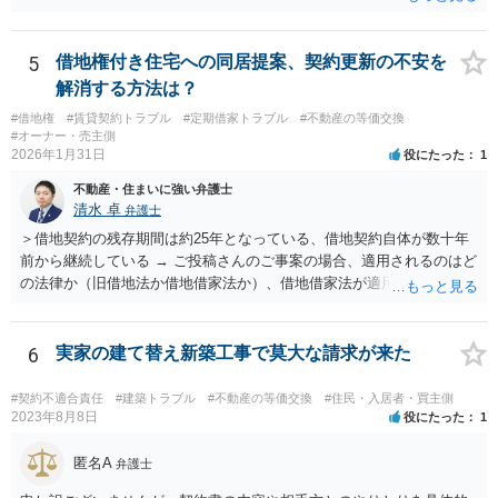
5
借地権付き住宅への同居提案、契約更新の不安を
解消する方法は？
#借地権
#賃貸契約トラブル
#定期借家トラブル
#不動産の等価交換
#オーナー・売主側
2026年1月31日
役にたった
1
不動産・住まいに強い弁護士
清水 卓
弁護士
＞借地契約の残存期間は約25年となっている、借地契約自体が数十年
前から継続している → ご投稿さんのご事案の場合、適用されるのはど
の法律か（旧借地法か借地借家法か）、借地借家法が適用される場合
だとして、一般定期借地権となっていないか（そもそも契約の更新が
ないことを前提とする契約か、借地借家法の更新に関する規定の適用
のある契約か）等につき、まず、お父様が締結されている契約書の内
6
実家の建て替え新築工事で莫大な請求が来た
容を確認の上、確かめてみる必要があるように思います。 その上
で、契約書の内容や適用される法律等に基づき、今後の対応を検討な
#契約不適合責任
#建築トラブル
#不動産の等価交換
#住民・入居者・買主側
されるべきでしょう。 借地契約自体が数十年前から継続している等
2023年8月8日
役にたった
1
の事情からしますと、ご投稿さんのご事案は、借地契約が締結された
時期によっては、借地借家法ではなく、旧借地法が適用されるご事案
匿名A
弁護士
かもしれません。 ※借地借家法の施行日が平成４年８月１日の関係