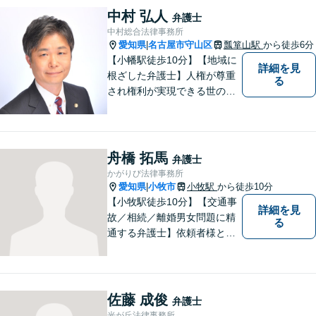
お気軽にご相談ください。
中村 弘人
弁護士
【土日・祝日も予約で対応
中村総合法律事務所
可】
愛知県
名古屋市守山区
瓢箪山駅
から徒歩6分
|
【小幡駅徒歩10分】【地域に
詳細を見
根ざした弁護士】人権が尊重
る
され権利が実現できる世の中
を作っていけたらと考えてい
ます。刑事事件／借金問題／
離婚問題／労働問題／交通事
故など、幅広く対応可能。
舟橋 拓馬
弁護士
【夜間／休日対応可能】お悩
かがりび法律事務所
みの方はどうぞお気軽にご相
愛知県
小牧市
小牧駅
から徒歩10分
|
談ください。
【小牧駅徒歩10分】【交通事
詳細を見
故／相続／離婚男女問題に精
る
通する弁護士】依頼者様との
コミュニケーションを大切に
し、本質的な解決を目指しま
す。堅苦しくない雰囲気で、
分かりやすい説明を心がけま
佐藤 成俊
弁護士
す。お気軽にご相談くださ
光が丘法律事務所