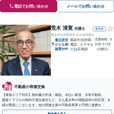
電話でお問い合わせ
メールでお問い合わせ
荒木 清寛
弁護士
愛知県
旭合同法律事務所 名古屋事務所
営業時間：0
春日井市
面談方法(対面・
からも相
電話・ビデオな
9:00~17:00
談受付中
ど)は応相談
（日曜日）
不動産の等価交換
【東海エリア対応】契約書の作成・確認、未払い家賃、共有不動産、
建築トラブルの契約不適合責任など。立ち退き料の増額請求の対応実
績が豊富にございます。他の関連士業や不動産業界と円滑に連携を行
い、正確に手続きを進めてまいります。【初回面談無料】
料金表を見る