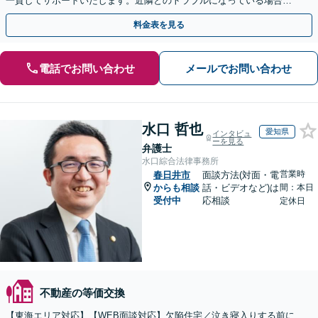
一貫してサポートいたします。近隣とのトラブルになっている場合
や、解決が難航している案件でも、ぜひご相談ください。
料金表を見る
電話でお問い合わせ
メールでお問い合わせ
水口 哲也
愛知県
インタビュ
ーを見る
弁護士
水口綜合法律事務所
営業時
春日井市
面談方法(対面・電
からも相談
話・ビデオなど)は
間：本日
受付中
応相談
定休日
不動産の等価交換
【東海エリア対応】【WEB面談対応】欠陥住宅／泣き寝入りする前に