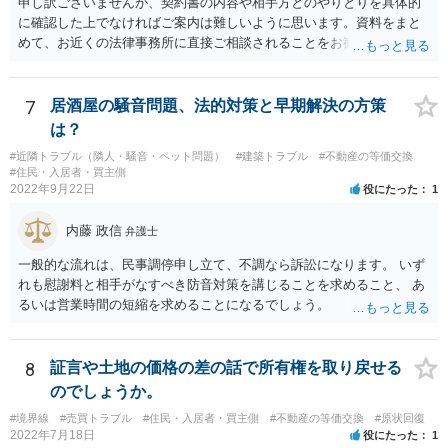
申し訳ございませんが、契約書の内容や相手方とのやりとりを具体的
で、平成４年７月３１日以前に締結された借地契約については、依然
に確認した上でなければご案内は難しいように思います。資料をまと
として旧借地法が適用されます。 なお、適用される法律が旧借地
めて、お近くの法律事務所に直接ご相談されることをお勧めいたしま
法、借地借家法のいずれであったとしても、家主側の更新拒絶には正
す。
当事由が必要とされており、裁判実務上も容易には認められていませ
ん。 ただし、借地借家法が施行された平成４年８月１日以降に借地
7
居酒屋の騒音問題、法的対策と早期解決の方策
契約が締結されている場合、契約の更新がないことを前提とする一般
定期借地権となっている可能性もあるので、契約内容の確認をしてみ
は？
てください。 ※本来、借地借家法では、契約を更新しないことを内
#近隣トラブル（隣人・騒音・ペット問題）
#建築トラブル
#不動産の等価交換
容とする特約は、借地人に不利な特約として無効とされます。 しか
#住民・入居者・買主側
しながら、存続期間を50年以上とする借地契約を締結するに際し、３
2022年9月22日
役にたった
1
つの特約（①契約の更新なし、②建物の築造による期間の延長なし、
③建物買取請求をしない）を付ける、一般定期借地権を設定するこが
内藤 政信
弁護士
認められています（借地借家法22条）。 【参考】借地借家法 第２２条
一般的な流れは、民事調停申し立て、不調なら訴訟になります。 いず
（一般定期借地権） 存続期間を５０年以上として借地権を設定する
れも慰謝料と相手がなすべき防音対策を講じることを求めること、 あ
場合においては、第９条及び第１６条の規定にかかわらず、契約の更
るいは営業時間の短縮を求めることになるでしょう。
新（更新の請求及び土地の使用の継続によるものを含む。次条第１項
において同じ。）及び建物の築造による存続期間の延長がなく、並び
に第１３条の規定による買取りの請求をしないこととする旨を定める
ことができる。この場合においては、その特約は、公正証書による等
8
証言や土地の価格の差の話で所有権を取り戻せる
書面によってしなければならない。
のでしょうか。
#境界線
#売買トラブル
#住民・入居者・買主側
#不動産の等価交換
#原状回復
2022年7月18日
役にたった
1