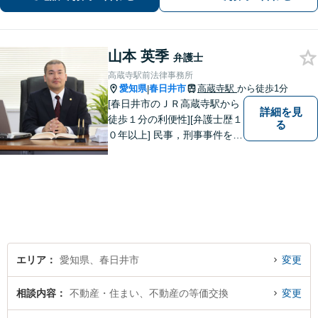
話・オンライン相談可】【春日井駅
前・名古屋駅前】
山本 英季
弁護士
高蔵寺駅前法律事務所
愛知県
春日井市
高蔵寺駅
から徒歩1分
|
[春日井市のＪＲ高蔵寺駅から
詳細を見
徒歩１分の利便性][弁護士歴１
る
０年以上] 民事，刑事事件を問
わず全ての案件について所長
である弁護士が責任をもって
対応。依頼者さまにとって最
善の解決となることを目指し
ます。 一お困り事がございま
したらお気軽にご相談下さ
い。
エリア
愛知県、春日井市
変更
相談内容
不動産・住まい、不動産の等価交換
変更