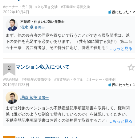
#オーナー・売主側
#立ち退き交渉
#不動産の等価交換
2022年10月4日
役にたった
2
不動産・住まいに強い弁護士
清水 卓
弁護士
まず、他の共有者の同意を得ないで行うことができる買取請求は、以
下の要件を充足する必要があります。 （共有物に関する負担） 第二百
五十三条 各共有者は、その持分に応じ、管理の費用を支払い、その
他共有物に関する負担を負う。 ２ 共有者が一年以内に前項の義務を
履行しないときは、他の共有者は、相当の償金を支払ってその者の持
分を取得することができる。 次に、共有物分割請求訴訟を提起した
2
マンション収入について
場合、他の共有者と和解ができれば、その和解内容に基づき解決とな
り、和解ができなければ、判決による解決となります。 ただ、判決
#契約解除
#不動産の等価交換
#賃貸契約トラブル
#オーナー・売主側
による解決の場合も、ご事案に応じて分割の仕方などバリエーション
2019年5月28日
役にたった
1
がいくつかあるため、一度、弁護士に直接相談し、アドバイスを受け
てみることもご検討下さい。
理崎 智英
弁護士
まずは対象のマンションの不動産登記事項証明書を取得して、権利関
係（誰がどのような割合で所有しているのか）を確認してください。
不動産登記事項証明書はお近くの法務局で取得することが出来ます。
お父さんが共有持分をもっていれば、お父様からの法定相続分につい
てたつをさんは権利をもっているので、相続分に応じた賃料収入をも