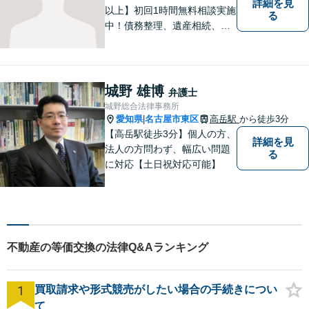
詳細を見
以上】初回1時間無料相談実施
る
中！債務整理、遺産相続、離
婚分野で実績多数の弁護士。
地域の皆様に寄り添い、明る
い未来を目指し尽力します。
まずはお気軽にご相談くださ
城野 雄博
弁護士
い！【駐車場近く】
城野総合法律事務所
愛知県
名古屋市東区
高岳駅
から徒歩3分
|
【高岳駅徒歩3分】個人の方、
詳細を見
法人の方問わず、幅広い問題
る
に対応【土日祝対応可能】
不動産の等価交換の法律Q&Aランキング
1
買取請求や形式競売がしたい場合の手続きについ
て