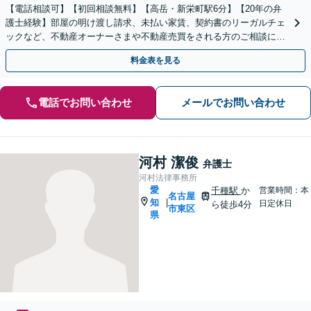
【電話相談可】【初回相談無料】【高岳・新栄町駅6分】【20年の弁
護士経験】部屋の明け渡し請求、未払い家賃、契約書のリーガルチェ
ックなど、不動産オーナーさまや不動産売買をされる方のご相談に対
応しています。関連士業とも連携し解決を目指します
料金表を見る
電話でお問い合わせ
メールでお問い合わせ
河村 潔俊
弁護士
河村法律事務所
愛
千種駅
か
営業時間：本
名古屋
知
|
日定休日
ら徒歩4分
市東区
県