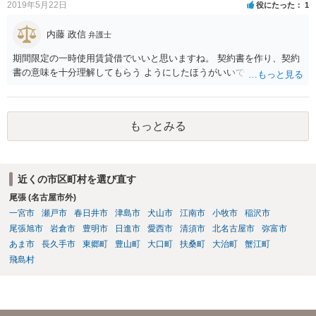
2019年5月22日
役にたった
1
内藤 政信
弁護士
期間限定の一時使用賃貸借でいいと思いますね。 契約書を作り、契約
書の意味を十分理解してもらう ようにしたほうがいいでしょう。
もっとみる
近くの市区町村を選び直す
尾張 (名古屋市外)
一宮市
瀬戸市
春日井市
津島市
犬山市
江南市
小牧市
稲沢市
尾張旭市
岩倉市
豊明市
日進市
愛西市
清須市
北名古屋市
弥富市
あま市
長久手市
東郷町
豊山町
大口町
扶桑町
大治町
蟹江町
飛島村