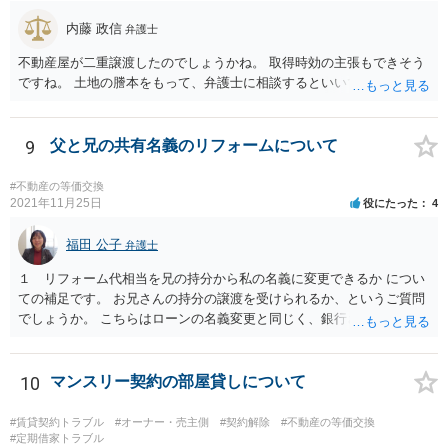
内藤 政信
弁護士
不動産屋が二重譲渡したのでしょうかね。 取得時効の主張もできそう
ですね。 土地の謄本をもって、弁護士に相談するといいでしょう。
9
父と兄の共有名義のリフォームについて
#不動産の等価交換
2021年11月25日
役にたった
4
福田 公子
弁護士
１ リフォーム代相当を兄の持分から私の名義に変更できるか につい
ての補足です。 お兄さんの持分の譲渡を受けられるか、というご質問
でしょうか。 こちらはローンの名義変更と同じく、銀行さんの承諾が
なければできません。 こちらも含めて銀行さんとよく協議されてくだ
さい。
10
マンスリー契約の部屋貸しについて
#賃貸契約トラブル
#オーナー・売主側
#契約解除
#不動産の等価交換
#定期借家トラブル