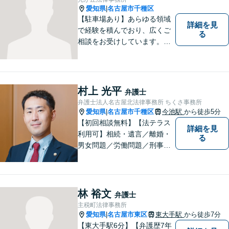
い！
愛知県
名古屋市千種区
|
【駐車場あり】あらゆる領域
詳細を見
で経験を積んでおり、広くご
る
相談をお受けしています。ご
依頼者との信頼関係を大切
に、一つ一つのご相談、トラ
ブル解決に対応いたします。
村上 光平
弁護士
弁護士法人名古屋北法律事務所 ちくさ事務所
愛知県
名古屋市千種区
今池駅
から徒歩5分
|
【初回相談無料】【法テラス
詳細を見
利用可】相続・遺言／離婚・
る
男女問題／労働問題／刑事事
件／借金問題に注力！依頼者
さまのお悩みに寄り添った、
質の高いリーガルサービスを
ご提供。小さなお困り事でも
林 裕文
弁護士
構いません【夜間・休日面
主税町法律事務所
談】【完全個室】【今池駅3
愛知県
名古屋市東区
東大手駅
から徒歩7分
|
分】
【東大手駅6分】【弁護歴7年