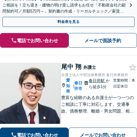
ご相談を！立ち退き・建物の明け渡し請求もお任せ「不動産会社の顧
問契約可／月額5万円～」契約書の作成・リーガルチェック／家賃の
未払い対応／立退料の増額対応など【休日・夜間相談可】
料金表を見る
電話でお問い合わせ
メールで面談予約
尾中 翔
弁護士
弁護士法人中部法律事務所 春日井事務所
愛
春日井駅
か
営業時間：本
春日
知
|
日定休日
ら徒歩1分
井市
県
豊富な経験のある弁護士が一つ一つの
ご相談に丁寧に対応します。交通事
故、債務整理、離婚・男女問題、相続
問題、刑事事件等の実績多数。リーズ
ナブルな費用で安心と信頼の法律サー
ビスを提供します。【相談無料】【電
電話でお問い合わせ
メールでお問い合わせ