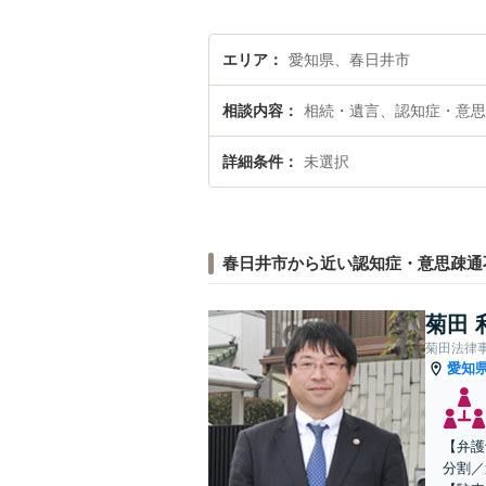
エリア
愛知県、春日井市
相談内容
相続・遺言、認知症・意思
詳細条件
未選択
春日井市から近い認知症・意思疎通
菊田 
菊田法律
愛知
【弁護
分割／