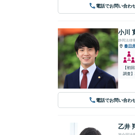
電話でお問い合わ
小川 
静岡法律
春日
【初回
調査】
電話でお問い合わ
乙井 
旭合同法