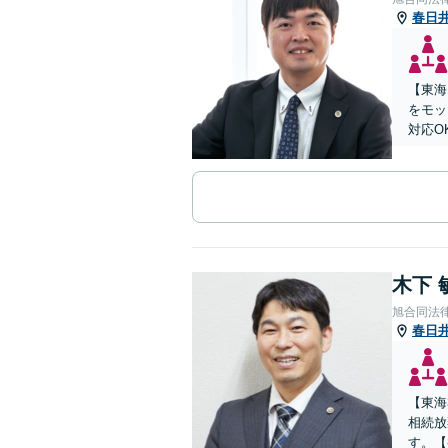
春日
【東海
をモッ
対応O
木下 
旭合同法
春日
【東海
相続放
す。【