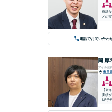
複雑な
どの実
電話でお問い合わ
岡 厚
アイル法
春日
【東海
実績が
NE予