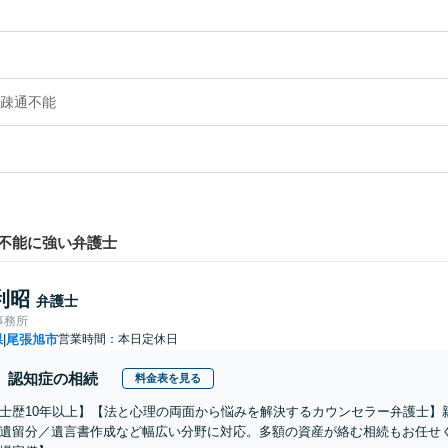
疎通不能
不能に強い弁護士
利昭
弁護士
事務所
県
尾張旭市
営業時間：本日定休日
|
認知症の相続
料金表を見る
士歴10年以上】【法と心理の両面から悩みを解決するカウンセラー弁護士】
遺留分／遺言書作成など幅広い分野に対応。多額の資産が絡む相続もお任せ