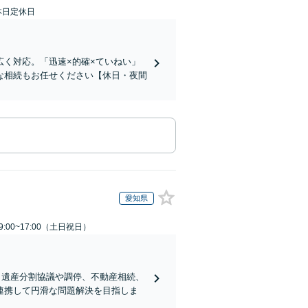
本日定休日
く対応。「迅速×的確×ていねい」
な相続もお任せください【休日・夜間
愛知県
:00~17:00（土日祝日）
。遺産分割協議や調停、不動産相続、
連携して円滑な問題解決を目指しま