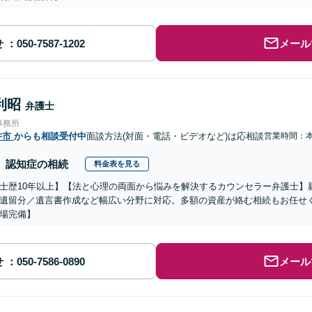
せ
メール
利昭
弁護士
事務所
井市
からも相談受付中
面談方法(対面・電話・ビデオなど)は応相談
営業時間：
認知症の相続
料金表を見る
士歴10年以上】【法と心理の両面から悩みを解決するカウンセラー弁護士】
遺留分／遺言書作成など幅広い分野に対応。多額の資産が絡む相続もお任せ
場完備】
せ
メール