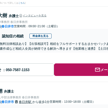
果について詳しくは
こちら
)
大樹
弁護士
インタビューを見る
律事務所 春日井事務所
県
春日井市
営業時間：09:00~21:00（土曜日）
|
認知症の相続
料金表を見る
無料法律相談あり】【出張相談可】相続をフルサポートするおまかせパック
書作成など相続人全員が納得できる解決へ導きます【他業種と連携】【土日
せ
メー
翔
弁護士
人中部法律事務所 春日井事務所
県
春日井市
春日井駅
から徒歩1分
営業時間：13:00~18:00（土曜日）
|