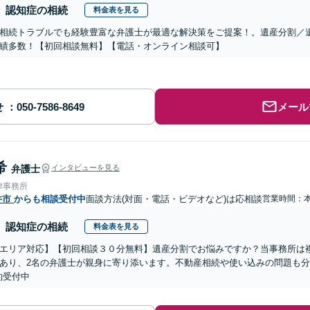
認知症の相続
料金表を見る
相続トラブルでも経験豊富な弁護士が最適な解決策をご提案！。遺産分割／
績多数！【初回相談無料】【電話・オンライン相談可】
せ
メール
希
弁護士
インタビューを見る
律事務所
井市
からも相談受付中
面談方法(対面・電話・ビデオなど)は応相談
営業時間：
認知症の相続
料金表を見る
エリア対応】【初回相談３０分無料】遺産分割でお悩みですか？当事務所は複
あり、2名の弁護士が親身に寄り添います。不動産相続や使い込みの問題も分か
約受付中