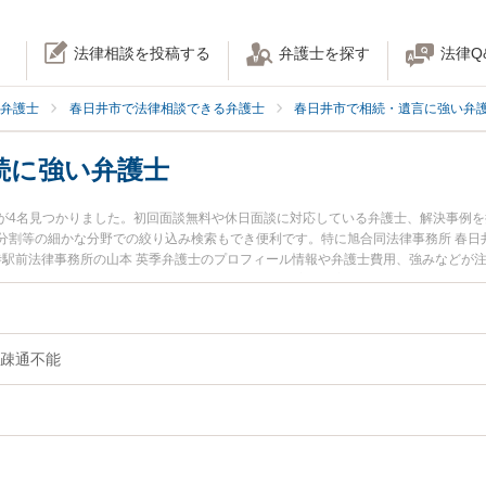
法律相談を投稿する
弁護士を探す
法律Q
弁護士
春日井市で法律相談できる弁護士
春日井市で相続・遺言に強い弁
続に強い弁護士
が4名見つかりました。初回面談無料や休日面談に対応している弁護士、解決事例
分割等の細かな分野での絞り込み検索もでき便利です。特に旭合同法律事務所 春日
蔵寺駅前法律事務所の山本 英季弁護士のプロフィール情報や弁護士費用、強みなどが
士に相談したい』『認知症の相続のトラブル解決の実績豊富な近くの弁護士を検索
』などでお困りの相談者さんにおすすめです。
疎通不能