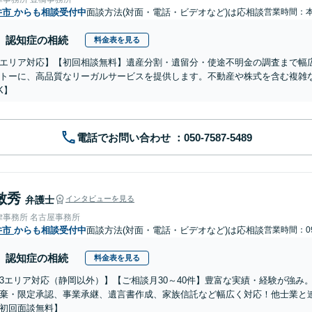
井市
からも相談受付中
面談方法(対面・電話・ビデオなど)は応相談
営業時間：
認知症の相続
料金表を見る
エリア対応】【初回相談無料】遺産分割・遺留分・使途不明金の調査まで幅広
トーに、高品質なリーガルサービスを提供します。不動産や株式を含む複雑
K】
電話でお問い合わせ
敏秀
弁護士
インタビューを見る
律事務所 名古屋事務所
井市
からも相談受付中
面談方法(対面・電話・ビデオなど)は応相談
営業時間：09
認知症の相続
料金表を見る
3エリア対応（静岡以外）】【ご相談月30～40件】豊富な実績・経験が強み
棄・限定承認、事業承継、遺言書作成、家族信託など幅広く対応！他士業と
初回面談無料】