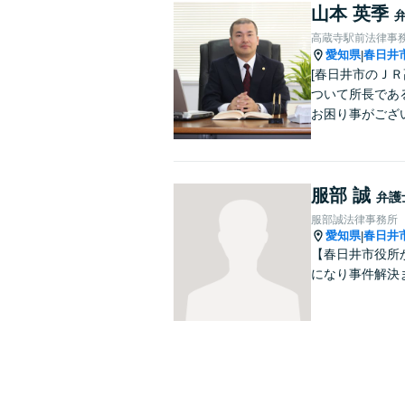
山本 英季
高蔵寺駅前法律事
愛知県
春日井
|
[春日井市のＪ
ついて所長であ
お困り事がござ
服部 誠
弁護
服部誠法律事務所
愛知県
春日井
|
【春日井市役所
になり事件解決