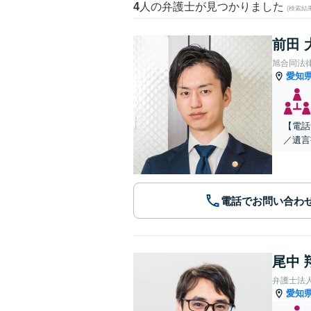
4
人の弁護士が見つかりました
(検索結
前田 
旭合同法
愛知
【電話
／遺言
電話でお問い合わ
尾中 
弁護士法
愛知