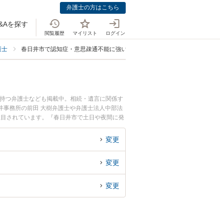
弁護士の方はこちら
&Aを探す
閲覧履歴
マイリスト
ログイン
護士
春日井市で認知症・意思疎通不能に強い弁護士
を持つ弁護士なども掲載中。相続・遺言に関係す
井事務所の前田 大樹弁護士や弁護士法人中部法
注目されています。『春日井市で土日や夜間に発
したい』『初回相談無料で認知症の相続を法律相
変更
変更
変更