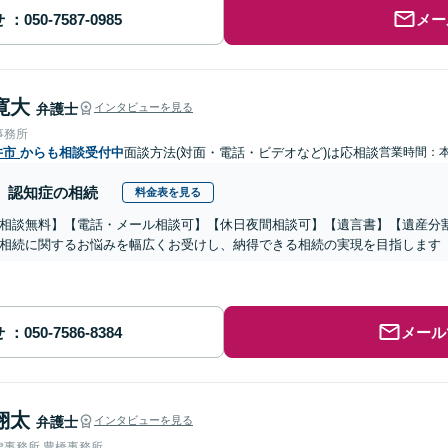
せ
メー
寛大
弁護士
インタビューを見る
事務所
井市
からも相談受付中
面談方法(対面・電話・ビデオなど)は応相談
営業時間：
認知症の相続
料金表を見る
相談無料】【電話・メール相談可】【休日夜間相談可】【遺言書】【遺産分
相続に関するお悩みを幅広くお受けし、納得できる相続の実現を目指します
せ
メール
翔太
弁護士
インタビューを見る
律事務所 豊橋事務所