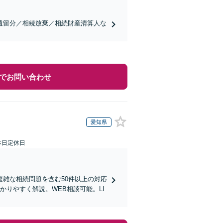
遺留分／相続放棄／相続財産清算人な
でお問い合わせ
愛知県
本日定休日
雑な相続問題を含む50件以上の対応
りやすく解説。WEB相談可能。LI