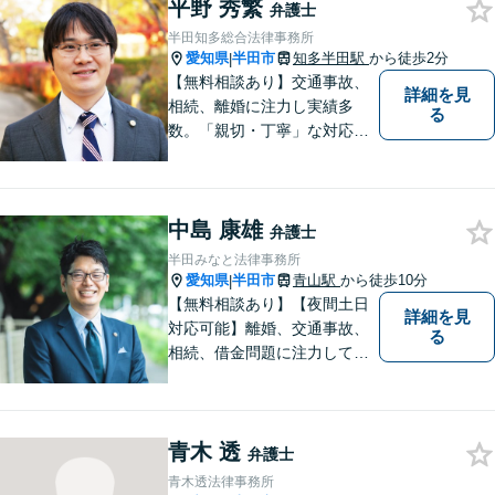
平野 秀繁
護士が、事業経営を強力サポ
弁護士
ートいたします！【ネット予
半田知多総合法律事務所
約可】【駐車場あり】【見積
愛知県
半田市
知多半田駅
から徒歩2分
|
無料】
【無料相談あり】交通事故、
詳細を見
相続、離婚に注力し実績多
る
数。「親切・丁寧」な対応
で、事務所が一丸となり全力
サポートします。【平日夜間
対応】【完全個室相談】
中島 康雄
弁護士
半田みなと法律事務所
愛知県
半田市
青山駅
から徒歩10分
|
【無料相談あり】【夜間土日
詳細を見
対応可能】離婚、交通事故、
る
相続、借金問題に注力してお
ります。お気軽にご相談くだ
さい。
青木 透
弁護士
青木透法律事務所