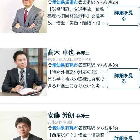
愛知県
常滑市
常滑駅
から徒歩2分
|
【労働問題、交通事故、債務
詳細を見
整理の初回相談無料】交通事
る
故・借金・労働・離婚・相続
問題が得意です。愛知県常滑
市、東海市、知多市、半田
市、大府市、武豊町、阿久比
町、東浦町、美浜町、南知多
髙木 卓也
弁護士
町などでお困りの方がいまし
弁護士法人坂田法律事務所
たらすぐにご相談ください。
愛知県
西尾市
西尾駅
から徒歩3分
|
【時間外相談の対応可能】一
詳細を見
日も早く地域の皆様に貢献で
る
きる弁護士になりたいと考え
ておりますので宜しくお願い
いたします。【名鉄西尾駅か
ら徒歩3分】お気軽にご相談く
ださい
安藤 芳朗
弁護士
安藤法律事務所
愛知県
西尾市
西尾駅
から徒歩2分
|
【西尾駅すぐ】借金・債務整
詳細を見