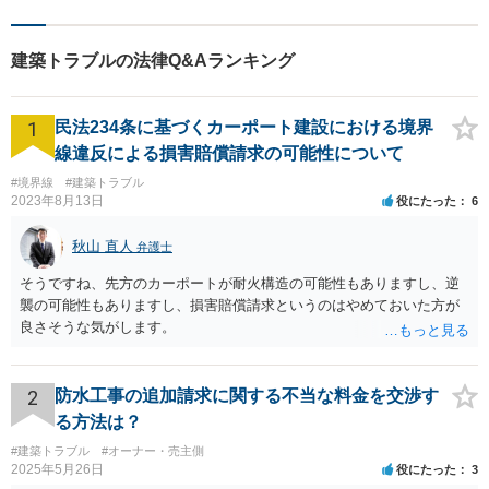
ています。 暮らしのトラブ
ル、まずはご相談ください。
建築トラブルの法律Q&Aランキング
1
民法234条に基づくカーポート建設における境界
線違反による損害賠償請求の可能性について
#境界線
#建築トラブル
2023年8月13日
役にたった
6
秋山 直人
弁護士
そうですね、先方のカーポートが耐火構造の可能性もありますし、逆
襲の可能性もありますし、損害賠償請求というのはやめておいた方が
良さそうな気がします。
2
防水工事の追加請求に関する不当な料金を交渉す
る方法は？
#建築トラブル
#オーナー・売主側
2025年5月26日
役にたった
3