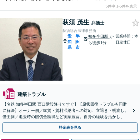
5件中 1-5件を表示
荻須 茂生
弁護士
荻須総合法律事務所
愛
半
知多半田駅
か
営業時間：本
知
田
|
日定休日
ら徒歩1分
県
市
建築トラブル
【名鉄 知多半田駅 西口階段降りてすぐ】【原状回復トラブルも円滑
に解決】オーナー側／家賃・賃料滞納者への対応、立退き・明渡し。
借主側／退去時の賠償金獲得など実績豊富。自身の経験を活かし、親
身に対応いたします【初回相談30分無料】
料金表を見る