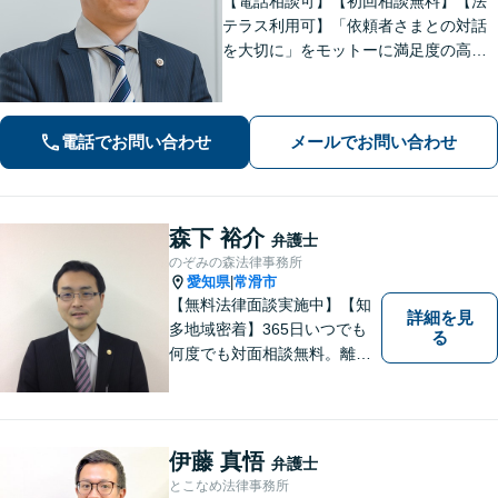
【電話相談可】【初回相談無料】【法
テラス利用可】「依頼者さまとの対話
を大切に」をモットーに満足度の高い
リーガルサービスの提供を目指します
【弁護士歴20年以上】企業法務／相続
／労働問題／離婚／交通事故など幅広
電話でお問い合わせ
メールでお問い合わせ
く対応【夜間・休日面談可】【刈谷駅3
分】
森下 裕介
弁護士
のぞみの森法律事務所
愛知県
常滑市
|
【無料法律面談実施中】【知
詳細を見
多地域密着】365日いつでも
る
何度でも対面相談無料。離
婚・相続・交通事故・借金問
題等、お気軽にご相談くださ
い。
伊藤 真悟
弁護士
とこなめ法律事務所