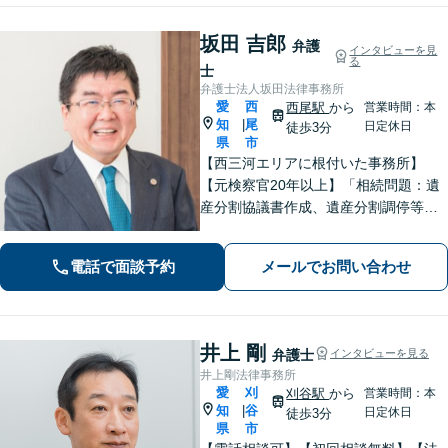
坂田 吉郎
弁護
インタビューを見
る
士
弁護士法人坂田法律事務所
愛
西
西尾駅
から
営業時間：本
知
尾
|
日定休日
徒歩3分
県
市
【西三河エリアに根付いた事務所】
【元検察官20年以上】「相続問題：遺
産分割協議書作成、遺産分割調停等を
適切にサポートします」【同ビル内に
税理士・社労士がいます】不当解雇・
電話で面談予約
メールでお問い合わせ
未払い残業代・就業規則の整備など対
応【当日/夜間/土日対応可】
井上 剛
弁護士
インタビューを見る
井上剛法律事務所
愛
刈
刈谷駅
から
営業時間：本
知
谷
|
日定休日
徒歩3分
県
市