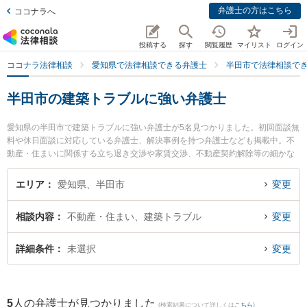
弁護士の方はこちら
ココナラへ
投稿する
探す
閲覧履歴
マイリスト
ログイン
ココナラ法律相談
愛知県で法律相談できる弁護士
半田市で法律相談で
半田市の建築トラブルに強い弁護士
愛知県の半田市で建築トラブルに強い弁護士が5名見つかりました。初回面談無
料や休日面談に対応している弁護士、解決事例を持つ弁護士なども掲載中。不
動産・住まいに関係する立ち退き交渉や家賃交渉、不動産契約解除等の細かな
分野での絞り込み検索もでき便利です。特に荻須総合法律事務所の荻須 茂生弁
護士や榊原顕太郎法律事務所の榊原 顕太郎弁護士、半田知多総合法律事務所の
エリア
愛知県、半田市
変更
平野 秀繁弁護士のプロフィール情報や弁護士費用、強みなどが注目されていま
す。『半田市で土日や夜間に発生した建築トラブルのトラブルを今すぐに弁護
相談内容
不動産・住まい、建築トラブル
変更
士に相談したい』『建築トラブルのトラブル解決の実績豊富な近くの弁護士を
検索したい』『初回相談無料で建築トラブルを法律相談できる半田市内の弁護
士に相談予約したい』などでお困りの相談者さんにおすすめです。
詳細条件
未選択
変更
5
人の弁護士が見つかりました
(検索結果について詳しくは
こちら
)