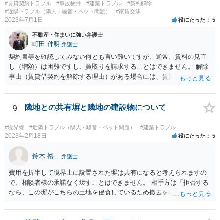
#賃貸契約トラブル
#事故物件
#建築トラブル
#契約解除
#近隣トラブル（隣人・騒音・ペット問題）
#家賃交渉
2023年7月1日
役にたった
5
不動産・住まいに強い弁護士
町田 伸明
弁護士
契約書等を確認してみない何とも言い難いですが、通常、賃料の見直
し（増額）は困難ですし、買取りを請求することはできません。 解除
事由（賃貸借契約を解除する理由）がある場合には、賃貸借契約を解
除して、土地建物の明け渡しを求めることも可能です。 明け渡しを求
めることができる状況であれば、事実上、賃料の見直し（増額）や買
取りの交渉をすることもあり得るでしょう。 反対に、明け渡しを求め
9
隣地との共有塀と隣地の建設物について
ることが難しいのであれば、賃料の見直し（増額）や買取りの交渉も
困難とならざるを得ないでしょう。 いずれにしても、（強制的な）明
#境界線
#近隣トラブル（隣人・騒音・ペット問題）
#建築トラブル
け渡しなどの請求もお考えなのであれば、現況や契約書等の確認が不
2023年2月18日
役にたった
5
可欠ですから、資料等一式を持参して弁護士にご相談された方がよい
かと思います。
鈴木 裕二
弁護士
費用を折半して境界上に設置された塀は共有になると考えられますの
で、相談者様の承諾なく壊すことはできません。 相手方は「拒否する
なら、この塀がこちらの土地を侵食しているため撤去を求める手続き
に移る」と述べているようですが、隣地の所有者と同意のうえ設置し
ているわけですから、相談者様の同意なく塀の撤去を求めることは法