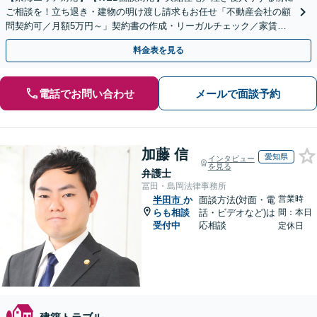
ご相談を！立ち退き・建物の明け渡し請求もお任せ「不動産会社の顧
問契約可／月額5万円～」契約書の作成・リーガルチェック／家賃の
未払い対応／立退料の増額対応など【休日・夜間相談可】
料金表を見る
電話でお問い合わせ
メールで面談予約
加藤 信
愛知県
インタビュー
を見る
弁護士
冨田・島岡法律事務所
営業時
半田市
か
面談方法(対面・電
らも相談
話・ビデオなど)は
間：本日
受付中
応相談
定休日