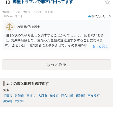
的には難しいように思われます。 また、「隣地（相談者様）の許可」
10
擁壁トラブルで非常に困ってます
というのが何の許可を示しているのか判然としませんが、一般に、高
層建築物の建築確認を得る際は、近隣住民と協議してその建築に関し
#建築トラブル
#住民・入居者・買主側
同意を得るよう行政指導が行われておりますので、（推測になってし
2022年6月2日
役にたった
5
まいますが）この同意を得ている旨虚偽の申請を行い、建築許可を得
たのかもしれません。 近隣住民の同意は必須の要件ではないため、直
内藤 政信
弁護士
ちに建築確認自体が取り消されるわけではございませんが、虚偽の申
期日を決めてやり直しを請求することからでしょう。 応じないとき
請を行ったことについて申請者の責任を追及する余地はあろうかと存
は、契約を解除して、支払った金額の返還請求をすることになりま
じます。 お話をお聞きする限り、相手方のやり口は非常に強引かつ高
す。 あるいは、他の業者に工事をさせて、その費用を損害として請求
圧的で、相談者様が恐怖を感じるのは無理もないことかと思います。
することになるで しょう。
相手方の態度を見ていると、無理矢理塀を破壊して建築工事を強行す
るおそれすらあるように思われますので、相手方に、塀の取り壊しに
は応じない旨や、「隣地の許可済と話して（嘘をついて）建築許可を
もっとみる
取った」ということについて説明を求める旨を記載した通知書を送り
付けるとともに、行政にも相談するのがよろしいかと存じます。 ま
た、相談者様が弁護士に依頼することで、相手方との交渉は全て弁護
士に任せることができ、相手方と話さなければならないという精神的
近くの市区町村を選び直す
なご負担をなくすこともできます。 相手方に恐怖を感じ、ご自身で話
知多
し合いを行うことができそうにないようでしたら、一度弁護士に依頼
半田市
常滑市
東海市
大府市
知多市
阿久比町
東浦町
南知多町
することをご検討いただくのがよろしいかもしれません。 ご参考にな
美浜町
武豊町
れば幸いです。