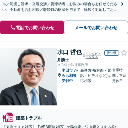
ル／明渡し請求・立退交渉／賃滞納者にお悩みの場合もお任せくださ
い。不動産を含む相続／離婚時の財産分与まで、幅広く対応しており
ます。【初回面談無料】【セカンドオピニオン対応】
電話でお問い合わせ
メールでお問い合わせ
水口 哲也
愛知県
インタビュ
ーを見る
弁護士
水口綜合法律事務所
営業時
半田市
か
面談方法(対面・電
らも相談
話・ビデオなど)は
間：本日
受付中
応相談
定休日
建築トラブル
【東海エリア対応】【WEB面談対応】欠陥住宅／泣き寝入りする前に