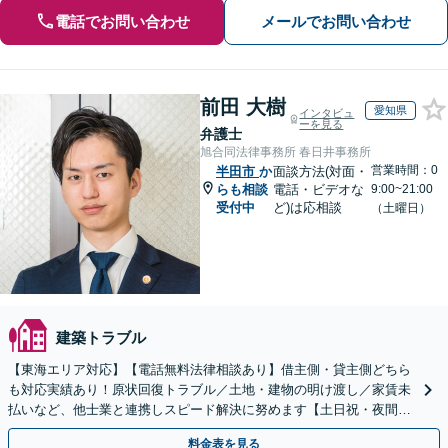
電話でお問い合わせ
メールでお問い合わせ
前田 大樹
愛知県
インタビュ
ーを見る
弁護士
旭合同法律事務所 春日井事務所
営業時間：0
半田市
か
面談方法(対面・
らも相談
電話・ビデオな
9:00~21:00
受付中
ど)は応相談
（土曜日）
建築トラブル
【東海エリア対応】【電話無料法律相談あり】借主側・貸主側どちら
も対応実績あり！原状回復トラブル／土地・建物の明け渡し／家賃未
払いなど、他士業と連携しスピード解決に努めます【土日祝・夜間対
応】【オンライン面談可】【完全個室】
料金表を見る