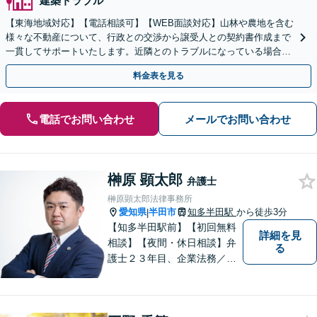
建築トラブル
【東海地域対応】【電話相談可】【WEB面談対応】山林や農地を含む
様々な不動産について、行政との交渉から譲受人との契約書作成まで
一貫してサポートいたします。近隣とのトラブルになっている場合
や、解決が難航している案件でも、ぜひご相談ください。
料金表を見る
電話でお問い合わせ
メールでお問い合わせ
榊原 顕太郎
弁護士
榊原顕太郎法律事務所
愛知県
半田市
知多半田駅
から徒歩3分
|
【知多半田駅前】【初回無料
詳細を見
相談】【夜間・休日相談】弁
る
護士２３年目、企業法務／交
通事故／借金問題／離婚など
幅広いお困りごとを解決！中
小企業診断士の資格を持つ弁