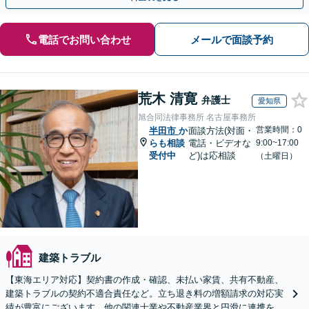
電話でお問い合わせ
メールで面談予約
荒木 清寛
弁護士
愛知県
旭合同法律事務所 名古屋事務所
営業時間：0
半田市
か
面談方法(対面・
らも相談
電話・ビデオな
9:00~17:00
受付中
ど)は応相談
（土曜日）
建築トラブル
【東海エリア対応】契約書の作成・確認、未払い家賃、共有不動産、
建築トラブルの契約不適合責任など。立ち退き料の増額請求の対応実
績が豊富にございます。他の関連士業や不動産業界と円滑に連携を行