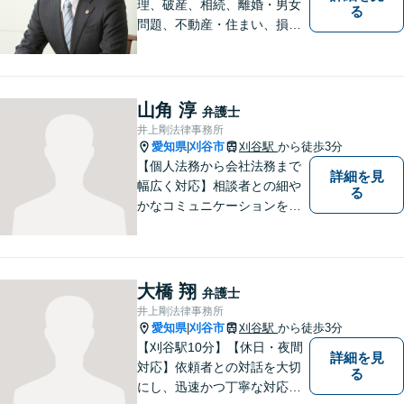
理、破産、相続、離婚・男女
る
問題、不動産・住まい、損害
賠償など、様々な問題に対応
します。地域に根差した法律
事務所。【個室対応】
山角 淳
弁護士
井上剛法律事務所
愛知県
刈谷市
刈谷駅
から徒歩3分
|
【個人法務から会社法務まで
詳細を見
幅広く対応】相談者との細や
る
かなコミュニケーションを大
切にし、親切・丁寧で分かり
やすい説明を心がけておりま
す。法律問題でお困りでした
ら、お早めにご相談くださ
大橋 翔
弁護士
い。【JR在来線「刈谷駅」4
井上剛法律事務所
分】【駐車場あり】
愛知県
刈谷市
刈谷駅
から徒歩3分
|
【刈谷駅10分】【休日・夜間
詳細を見
対応】依頼者との対話を大切
る
にし、迅速かつ丁寧な対応を