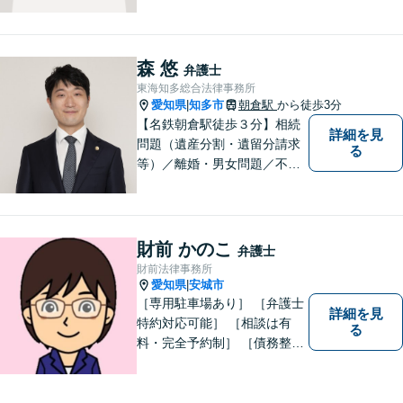
行っています。交通事故／不
動産／建築紛争／借金問題／
労働問題など幅広いリーガル
サービスを提供。【駐車場完
森 悠
弁護士
備】
東海知多総合法律事務所
愛知県
知多市
朝倉駅
から徒歩3分
|
【名鉄朝倉駅徒歩３分】相続
詳細を見
問題（遺産分割・遺留分請求
る
等）／離婚・男女問題／不動
産問題／交通事故に注力して
います（これらの分野は初回
３０分程度相談無料）。実績
多数。
財前 かのこ
弁護士
財前法律事務所
愛知県
安城市
|
［専用駐車場あり］ ［弁護士
詳細を見
特約対応可能］ ［相談は有
る
料・完全予約制］ ［債務整理
のご相談のみ初回無料］ かか
りつけ医のような信頼でき頼
りになる街の法律家を目指し