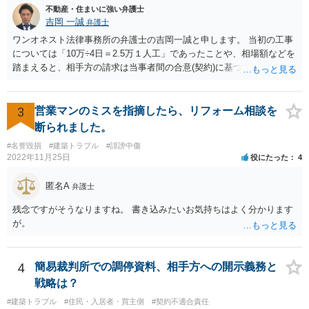
不動産・住まいに強い弁護士
吉岡 一誠
弁護士
ワンオネスト法律事務所の弁護士の吉岡一誠と申します。 当初の工事
については「10万÷4日＝2.5万１人工」であったことや、相場額などを
踏まえると、相手方の請求は当事者間の合意(契約)に基づかない不当な
請求と言い得るので、追加工事代金については10万円（2.5万×4人）し
か支払う意向がない旨を伝えて、減額の交渉をすべきでしょう。 相手
方の立場としても、裁判を起こす時間や労力、経済的コストその他裁
3
営業マンのミスを指摘したら、リフォーム相談を
判が終わるまでキャッシュが入ってこないことなどがネックになり得
断られました。
るでしょうから、減額に応じてくる可能性は大いにあるかと思いま
#名誉毀損
#建築トラブル
#誹謗中傷
す。
2022年11月25日
役にたった
4
匿名A
弁護士
残念ですがそうなりますね。 書き込みたいお気持ちはよく分かります
が。
4
簡易裁判所での調停資料、相手方への開示義務と
戦略は？
#建築トラブル
#住民・入居者・買主側
#契約不適合責任