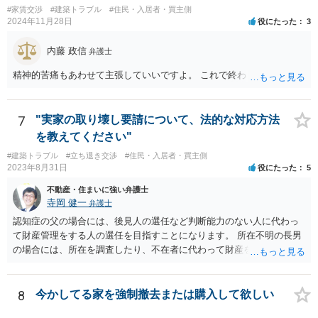
をお薦めします。
て具体的なに採るべき手段は変わってくるため、上記はあくまで個別
#家賃交渉
#建築トラブル
#住民・入居者・買主側
2024年11月28日
役にたった
3
事情を踏まえない一般論としてご理解いただき、本件でどのように対
応すべきであるかについては弁護士へ直接相談された方がよいと思い
内藤 政信
ます。
弁護士
精神的苦痛もあわせて主張していいですよ。 これで終わります。
7
"実家の取り壊し要請について、法的な対応方法
を教えてください"
#建築トラブル
#立ち退き交渉
#住民・入居者・買主側
2023年8月31日
役にたった
5
不動産・住まいに強い弁護士
寺岡 健一
弁護士
認知症の父の場合には、後見人の選任など判断能力のない人に代わっ
て財産管理をする人の選任を目指すことになります。 所在不明の長男
の場合には、所在を調査したり、不在者に代わって財産を管理する人
の選任を目指すことになります。
8
今かしてる家を強制撤去または購入して欲しい