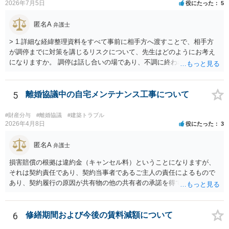
2026年7月5日
役にたった
5
匿名A
弁護士
> 1.詳細な経緯整理資料をすべて事前に相手方へ渡すことで、相手方
が調停までに対策を講じるリスクについて、先生はどのようにお考え
になりますか。 調停は話し合いの場であり、不調に終われば訴訟で解
決せざるを得ません。 訴訟では「裁判所にだけ資料を見せる」などと
いう姑息な手段は使えませんし、公平かつ納得のできる解決というの
は、当事者と裁判所が同じ主張と証拠関係を踏まえた上で初めて実現
5
離婚協議中の自宅メンテナンス工事について
できるものだと考えます。 > 2.また、開示する範囲や内容の見せ方に
ついて、何か工夫できる点があればご教示いただけますでしょうか。
#財産分与
#離婚協議
#建築トラブル
弁護士によって考え方が異なるかもしれませんが、資料の一部を相手
2026年4月8日
役にたった
3
に見せないという行動は、その資料（や隠している部分）には提出者
にとって不利な事実が隠されているという推認を働かせることに繋が
匿名A
弁護士
るリスクがあります（もちろん、争点と全く無関係な部分をマスキン
損害賠償の根拠は違約金（キャンセル料）ということになりますが、
グ等することはありますが、それは手続戦略とは別の問題です）。 裁
それは契約責任であり、契約当事者であるご主人の責任によるもので
判所は公平な第三者であり、調停委員会に与える心証も考慮する必要
あり、契約履行の原因が共有物の他の共有者の承諾を得ていなかった
があります。手続を有利に進めたいのであれば、証拠の出し方より
というのは、まさしくご主人の責任ですので、全額ご主人が負担され
も、どのような反論でも対応できるように自身の主張をきちんと押さ
るべきものであり、奥さんが負担すべき債務ではありません。つまり
え、説得力のある説明と資料を用意することだと思います。 ただ、今
奥さんにメンテナンス工事契約を承諾しなければならない義務はあり
6
修繕期間および今後の賃料減額について
回提出を予定している資料がどのようなものであるのか、争点とどの
ません。 それでも請求をされましたら、個別の法律相談をされること
ような関係があるのか、なぜ調停を選択したのか等の個別事情によっ