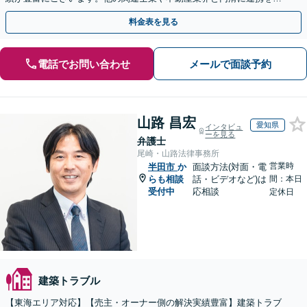
い、正確に手続きを進めてまいります。【初回面談無料】
料金表を見る
電話でお問い合わせ
メールで面談予約
山路 昌宏
愛知県
インタビュ
ーを見る
弁護士
尾崎・山路法律事務所
営業時
半田市
か
面談方法(対面・電
らも相談
話・ビデオなど)は
間：本日
受付中
応相談
定休日
建築トラブル
【東海エリア対応】【売主・オーナー側の解決実績豊富】建築トラブ