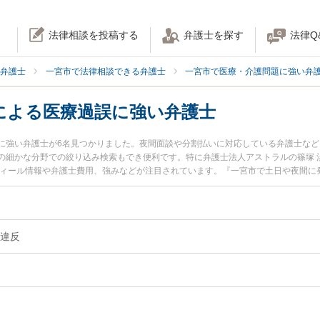
法律相談を投稿する
弁護士を探す
法律Q
弁護士
一宮市で法律相談できる弁護士
一宮市で医療・介護問題に強い弁
による医療過誤に強い弁護士
に強い弁護士が6名見つかりました。夜間面談や分割払いに対応している弁護士な
の細かな分野での絞り込み検索もでき便利です。特に弁護士法人アストラルの篠塚 
フィール情報や弁護士費用、強みなどが注目されています。『一宮市で土日や夜間に
違反による医療過誤のトラブル解決の実績豊富な近くの弁護士を検索したい』『初
』などでお困りの相談者さんにおすすめです。
違反