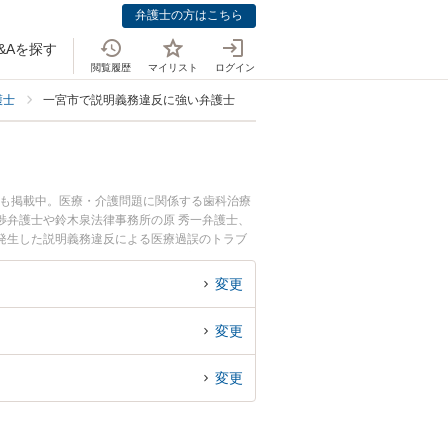
弁護士の方はこちら
&Aを探す
閲覧履歴
マイリスト
ログイン
護士
一宮市で説明義務違反に強い弁護士
ども掲載中。医療・介護問題に関係する歯科治療
渉弁護士や鈴木泉法律事務所の原 秀一弁護士、
発生した説明義務違反による医療過誤のトラブ
回相談無料で説明義務違反による医療過誤を法律
変更
変更
変更