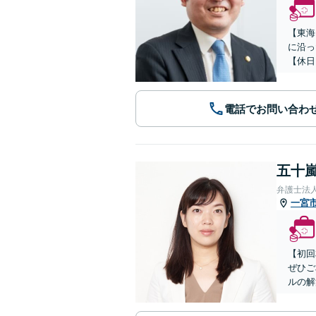
【東海
に沿っ
【休日
電話でお問い合わ
五十嵐
弁護士法
一宮
【初回
ぜひご
ルの解