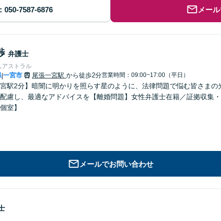
メール
渉
弁護士
人アストラル
県
一宮市
尾張一宮駅
から徒歩2分
営業時間：09:00~17:00（平日）
|
宮駅2分】暗闇に明かりを照らす星のように、法律問題で悩む皆さまの
配慮し、最適なアドバイスを【離婚問題】女性弁護士在籍／証拠収集・
個室】
メールでお問い合わせ
士