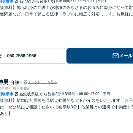
県
岩倉市
石仏駅
から徒歩10分
営業時間：09:00~18:00（平日）
|
談無料】地元出身の弁護士が地域のみなさまのお悩みに親身になって対
働問題など、日常で起こる法律トラブルに幅広く対応します。お気軽に
せ
メール
伸男
弁護士
インタビューを見る
律事務所 岐阜事務所
県
岐阜市
名鉄岐阜駅
から徒歩2分
営業時間：09:00~17:00（平日）
|
談無料】離婚は別居後を見据え効果的なアドバイスをいたします「お子
は、ぜひ私にご相談ください【岐阜駅3分】他業種との連携で不動産ト
あり】