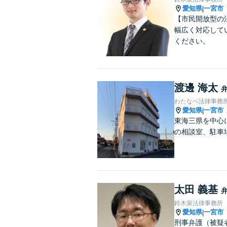
愛知県
一宮市
|
【市民開放型の
幅広く対応して
ください。
渡邊 海太
わたなべ法律事務
愛知県
一宮市
|
東海三県を中心
の相談室、駐車
太田 義基
鈴木泉法律事務所
愛知県
一宮市
|
刑事弁護（被疑