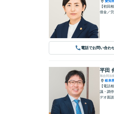
愛知
【初回相
借金／労
電話でお問い合わ
平田 
旭合同法
岐阜
【電話相
議・調停
デオ面談