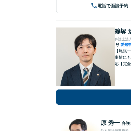
電話で面談予約
篠塚 
弁護士法
愛知
【尾張一
事情にも
応【完全
原 秀一
弁護
鈴木泉法律事務所