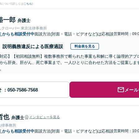
果について詳しくは
こちら
)
裕一郎
弁護士
人クローバー 東京法律事務所
市
からも相談受付中
面談方法(対面・電話・ビデオなど)は応相談
営業時間：09:0
説明義務違反による医療過誤
料金表を見る
対応】【初回相談無料】複数事務所で断られた事案も和解に導く論理的アプ
から肝炎、肝がん、死亡事案まで、一人ひとりに合わせた方法をご提案しま
。
せ
メール
哲也
弁護士
インタビューを見る
法律事務所
市
からも相談受付中
面談方法(対面・電話・ビデオなど)は応相談
営業時間：10:0