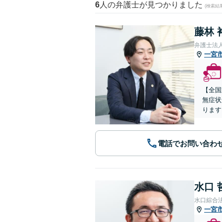
6
人の弁護士が見つかりました
(検索結
藤林 
弁護士法
一宮
【全国
無症状
ります
電話でお問い合わ
水口 
水口綜合
一宮