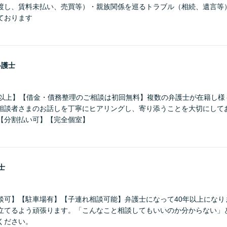
渡し、賃料未払い、売買等）・親族関係を巡るトラブル（相続、遺言等
ております
弁護士
年以上】【借金・債務整理のご相談は初回無料】複数の弁護士が在籍し様
相談者さまのお話しを丁寧にヒアリングし、寄り添うことを大切にして
【分割払い可】【完全個室】
士
談可】【駐車場有】【子連れ相談可能】弁護士になって40年以上になり
立てるよう頑張ります。「こんなこと相談してもいいのか分からない」
ください。