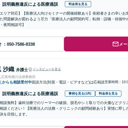
説明義務違反による医療過誤
料金表を見る
エリア対応】【医療法人向けセミナーの開催経験あり】依頼者さまの辛いお
た問題解決が図れるよう尽力「医療法人の顧問契約可」転倒・誤嚥・徘徊中
・夜間相談可】
せ
メー
 沙織
弁護士
インタビューを見る
人広尾有栖川法律事務所
市
からも相談受付中
面談方法(対面・電話・ビデオなど)は応相談
営業時間：10:0
説明義務違反による医療過誤
事例を見る(1件)
料金表を見る
相談無料】歯科治療でのリーマーの破損、脱毛やシミ取りでの火傷などクリ
相談ください！【医療法人の法務・クリニックの顧問経験あり】実情に即し
決を目指します。