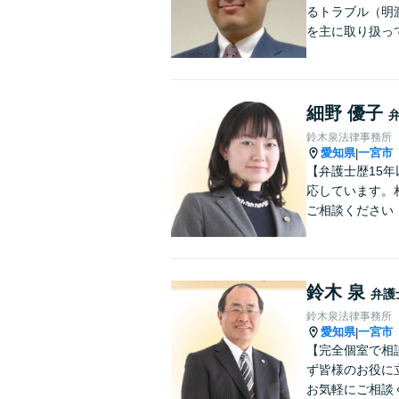
るトラブル（明
を主に取り扱っ
細野 優子
鈴木泉法律事務所
愛知県
一宮市
|
【弁護士歴15
応しています。
ご相談ください
鈴木 泉
弁護
鈴木泉法律事務所
愛知県
一宮市
|
【完全個室で相
ず皆様のお役に
お気軽にご相談