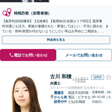
特殊詐欺（加害者側）
【無罪判決5回獲得】【元検事】【夜間休日/全国エリア対応】冤罪事
件弁護にも注力。家族が逮捕された・釈放してほしい・不当に疑われ
ている・前科/前歴が付かないようにしたい等はお早めにご相談を。迅
速に的確な対応に定評あり【分割払い可】
料金表を見る
電話でお問い合わせ
メールでお問い合わせ
古川 和積
福岡県
インタビュ
ーを見る
弁護士
ネクスパート法律事務所 北九州オフィス
営業時間：09:
豊橋市
面談方法(対面・
からも相
電話・ビデオな
00~21:00（土
談受付中
ど)は応相談
日祝日）