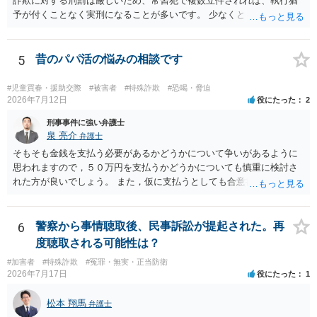
詐欺に対する刑罰は厳しいため、常習犯で複数立件されれば、執行猶
予が付くことなく実刑になることが多いです。 少なくとも、執行猶予
を狙うのであれば、被害弁済を行うことがマストになるかと思いま
す。 弁護士を介して共犯者数人で被害弁済を行うこともあります。 保
釈申請については、共犯なので、全て公判請求されるまで難しいです
5
昔のパパ活の悩みの相談です
が、個別具体的な事情により異なります。 弁護方針により、結果が変
わるため、刑事事件に精通している弁護人を選任されることをお勧め
#児童買春・援助交際
#被害者
#特殊詐欺
#恐喝・脅迫
いたします。
2026年7月12日
役にたった
2
刑事事件に強い弁護士
泉 亮介
弁護士
そもそも金銭を支払う必要があるかどうかについて争いがあるように
思われますので，５０万円を支払うかどうかについても慎重に検討さ
れた方が良いでしょう。 また，仮に支払うとしても合意書を交わし，
清算条項等を入れた上で，相手との関係をしっかりと断てるように書
面を作成したうえで支払いをする必要があるでしょう。 一度弁護士に
相談をされた方が良いかと思われます。
6
警察から事情聴取後、民事訴訟が提起された。再
度聴取される可能性は？
#加害者
#特殊詐欺
#冤罪・無実・正当防衛
2026年7月17日
役にたった
1
松本 翔馬
弁護士