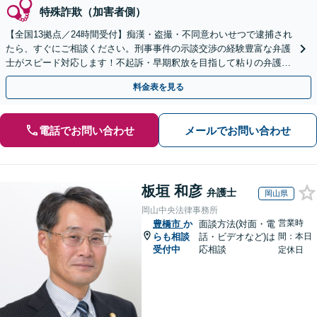
特殊詐欺（加害者側）
【全国13拠点／24時間受付】痴漢・盗撮・不同意わいせつで逮捕され
たら、すぐにご相談ください。刑事事件の示談交渉の経験豊富な弁護
士がスピード対応します！不起訴・早期釈放を目指して粘りの弁護活
動を行います。
料金表を見る
電話でお問い合わせ
メールでお問い合わせ
板垣 和彦
弁護士
岡山県
岡山中央法律事務所
営業時
豊橋市
か
面談方法(対面・電
らも相談
話・ビデオなど)は
間：本日
受付中
応相談
定休日