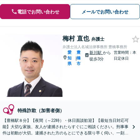
電話でお問い合わせ
メールでお問い合わせ
梅村 直也
弁護士
弁護士法人名城法律事務所 豊橋事務所
愛
豊
新川駅
から
営業時間：本
知
橋
|
日定休日
徒歩3分
県
市
特殊詐欺（加害者側）
【豊橋駅８分】【夜間（～22時）・休日面談歓迎】【最短当日対応可
能】大切な家族、友人が逮捕されたらすぐにご相談ください。刑事事
件は初動が大切。逮捕された方のもとにできる限り早く伺い、一刻も
早く普段どおりの日常に戻れるようサポートいたします。