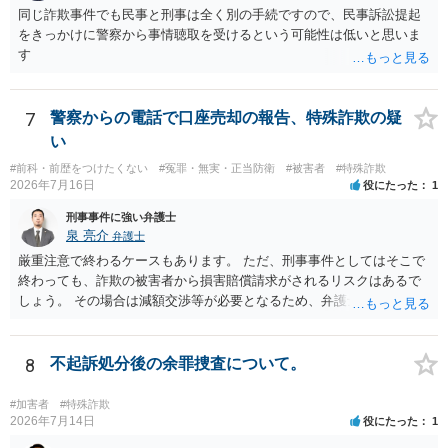
同じ詐欺事件でも民事と刑事は全く別の手続ですので、民事訴訟提起
をきっかけに警察から事情聴取を受けるという可能性は低いと思いま
す
7
警察からの電話で口座売却の報告、特殊詐欺の疑
い
#前科・前歴をつけたくない
#冤罪・無実・正当防衛
#被害者
#特殊詐欺
2026年7月16日
役にたった
1
刑事事件に強い弁護士
泉 亮介
弁護士
厳重注意で終わるケースもあります。 ただ、刑事事件としてはそこで
終わっても、詐欺の被害者から損害賠償請求がされるリスクはあるで
しょう。 その場合は減額交渉等が必要となるため、弁護士を立てるか
ご自身で対応をされる必要が出てくるでしょう。
8
不起訴処分後の余罪捜査について。
#加害者
#特殊詐欺
2026年7月14日
役にたった
1