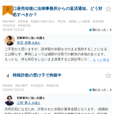
3
口座売却後に法律事務所からの返済通知、どう対
処すべきか？
#執行猶予
#加害者
#逮捕や勾留の阻止・準抗告
#逮捕による解雇・退学回避
#示談交渉
#特殊詐欺
2026年7月23日
役にたった
5
刑事事件に強い弁護士
本庄 卓磨
弁護士
ご不安かと思いますが、請求額の全額をそのまま負担することになる
とは限らず、事情によっては減額や分割での解決の余地があります。
もっとも、何も対応をしないまま放置すると訴訟等に発展してしまう
可能性がありますので、お早めに弁護士にご相談されることをおすす
めします。
4
特殊詐欺の受け子で拘留中
#加害者
#執行猶予
#示談交渉
#特殊詐欺
2026年7月22日
役にたった
2
刑事事件に強い弁護士
三村 勇人
弁護士
共同正犯になるため、詐取された全額が被害金額となります。 組織的