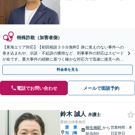
特殊詐欺（加害者側）
【東海エリア対応】【初回相談３０分無料】身に覚えのない事件への
巻き込まれや、示談・不起訴の獲得など、刑事事件の対応はスピード
が命です。重大事件の経験に基づく確かな対応力で迅速に接見へ向か
います。ご家族からのご相談も可能。LINE予約可。
料金表を見る
電話でお問い合わせ
メールで面談予約
鈴木 誠人
弁護士
豊橋法律事務所
愛
豊
柳生橋駅
から
営業時間：本
知
橋
|
日定休日
徒歩8分