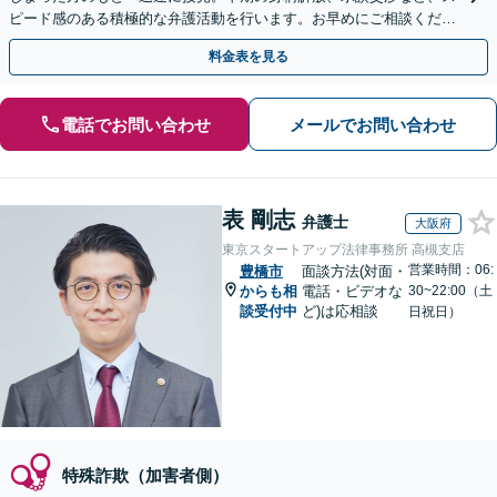
ピード感のある積極的な弁護活動を行います。お早めにご相談くださ
い【完全個室】
料金表を見る
電話でお問い合わせ
メールでお問い合わせ
表 剛志
弁護士
大阪府
東京スタートアップ法律事務所 高槻支店
営業時間：06:
豊橋市
面談方法(対面・
からも相
電話・ビデオな
30~22:00（土
談受付中
ど)は応相談
日祝日）
特殊詐欺（加害者側）