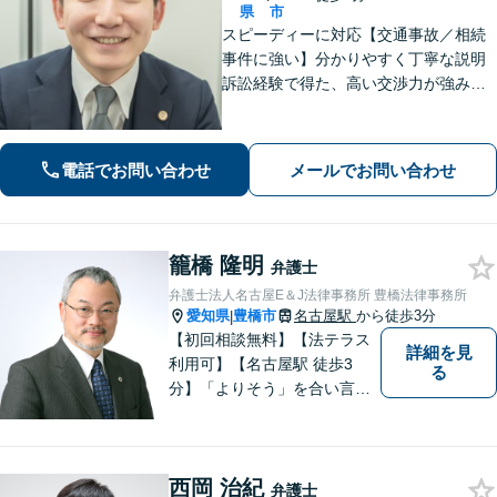
県
市
スピーディーに対応【交通事故／相続
事件に強い】分かりやすく丁寧な説明
訴訟経験で得た、高い交渉力が強みで
す。「相談してよかった！」と言って
いただけるような相談対応を心がけて
います。完全個室
電話でお問い合わせ
メールでお問い合わせ
籠橋 隆明
弁護士
弁護士法人名古屋E＆J法律事務所 豊橋法律事務所
愛知県
豊橋市
名古屋駅
から徒歩3分
|
【初回相談無料】【法テラス
詳細を見
利用可】【名古屋駅 徒歩3
る
分】「よりそう」を合い言葉
に丁寧で親切な相談を心がけ
ております。信頼と安心をモ
ットーに弁護士が誠心誠意、
西岡 治紀
応対をさせていただきます。
弁護士