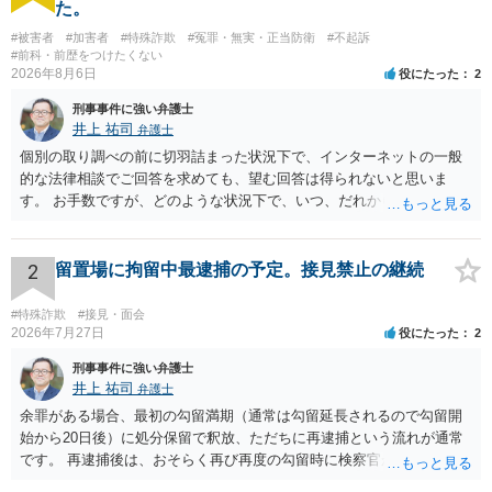
た。
#被害者
#加害者
#特殊詐欺
#冤罪・無実・正当防衛
#不起訴
#前科・前歴をつけたくない
2026年8月6日
役にたった
2
刑事事件に強い弁護士
井上 祐司
弁護士
個別の取り調べの前に切羽詰まった状況下で、インターネットの一般
的な法律相談でご回答を求めても、望む回答は得られないと思いま
す。 お手数ですが、どのような状況下で、いつ、だれからどのような
経緯で口座の提供を頼まれ開設したか、それによる詐欺等の収益がど
の程度だと聞いているのかということについて、お近くで詳細な法律
相談を受けられたうえで対処方法を探された方がよいと思われます。
2
留置場に拘留中最逮捕の予定。接見禁止の継続
一般論でいえば、任意取り調べの場合、ＩＣレコーダーを持参して取
り調べ内容を録音することは必須だと考えます。
#特殊詐欺
#接見・面会
2026年7月27日
役にたった
2
刑事事件に強い弁護士
井上 祐司
弁護士
余罪がある場合、最初の勾留満期（通常は勾留延長されるので勾留開
始から20日後）に処分保留で釈放、ただちに再逮捕という流れが通常
です。 再逮捕後は、おそらく再び再度の勾留時に検察官が接見禁止を
請求し、そのまま接見禁止決定となる流れです。