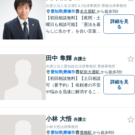
お気軽にご相談ください。
弁護士法人名古屋E＆J法律事務所 豊橋法律事務所
愛知県
豊橋市
名古屋駅
から徒歩3分
|
【初回相談無料】【夜間・土
詳細を見
曜日も相談可能】「憲法を暮
る
らしに生かす」を合い言葉
に、身近な法律相談窓口とし
て、あなたのご相談にお応え
いたします。心に寄り添いな
田中 隼輝
がら、尽力させていただきま
弁護士
すので、お気軽にお問い合わ
弁護士法人愛知総合法律事務所 豊橋事務所
せ下さい。
愛知県
豊橋市
駅前大通駅
から徒歩3分
|
【初回相談無料】【土日相談
詳細を見
可（要予約）】依頼者の不安
る
や悩みを迅速に解消すること
が弁護士としての仕事だと考
え、常に丁寧かつ迅速な対応
を心がけています。 依頼者が
小林 大悟
気軽に相談できるように、謙
弁護士
虚で親しみやすい弁護士を目
小林大悟法律事務所
指しています。【駅前大通駅3
愛知県
豊橋市
豊橋駅
から徒歩8分
|