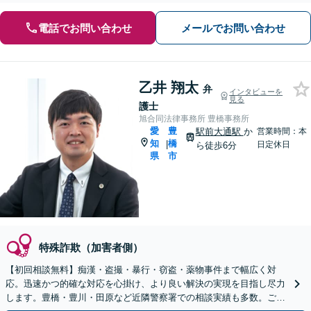
電話でお問い合わせ
メールでお問い合わせ
乙井 翔太
弁
インタビューを
見る
護士
旭合同法律事務所 豊橋事務所
愛
豊
駅前大通駅
か
営業時間：本
知
橋
|
日定休日
ら徒歩6分
県
市
特殊詐欺（加害者側）
【初回相談無料】痴漢・盗撮・暴行・窃盗・薬物事件まで幅広く対
応。迅速かつ的確な対応を心掛け、より良い解決の実現を目指し尽力
します。豊橋・豊川・田原など近隣警察署での相談実績も多数。ご家