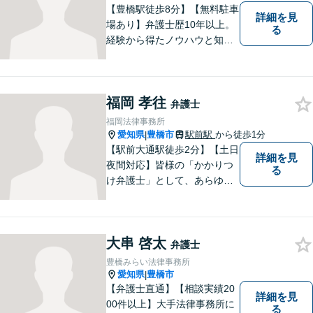
分】
【豊橋駅徒歩8分】【無料駐車
詳細を見
場あり】弁護士歴10年以上。
る
経験から得たノウハウと知見
を駆使して、皆さまの期待に
お応えできるよう努力してま
いります。【夜間／休日対応
福岡 孝往
可能】親しみやすく、信頼い
弁護士
ただける人間性を大切にして
福岡法律事務所
います。お気軽にご相談くだ
愛知県
豊橋市
駅前駅
から徒歩1分
|
さい。
【駅前大通駅徒歩2分】【土日
詳細を見
夜間対応】皆様の「かかりつ
る
け弁護士」として、あらゆる
法的ソリューションをご提案
します。依頼者様の未来のた
め、全力で弁護させていただ
大串 啓太
きます。まずはお気軽にご相
弁護士
談ください。
豊橋みらい法律事務所
愛知県
豊橋市
|
【弁護士直通】【相談実績20
詳細を見
00件以上】大手法律事務所に
る