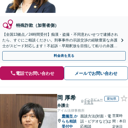
特殊詐欺（加害者側）
【全国13拠点／24時間受付】痴漢・盗撮・不同意わいせつで逮捕され
たら、すぐにご相談ください。刑事事件の示談交渉の経験豊富な弁護
士がスピード対応します！不起訴・早期釈放を目指して粘りの弁護活
動を行います。
料金表を見る
電話でお問い合わせ
メールでお問い合わせ
岡 厚希
愛知県
インタビュー
を見る
弁護士
アイル法律事務所
営業時
豊橋市
か
面談方法(対面・電
らも相談
話・ビデオなど)は
間：本日
受付中
応相談
定休日