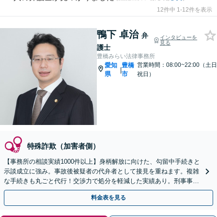
12件中 1-12件を表示
鴨下 卓治
弁
インタビューを
見る
護士
豊橋みらい法律事務所
愛知
豊橋
営業時間：08:00~22:00（土日
|
県
市
祝日）
特殊詐欺（加害者側）
【事務所の相談実績1000件以上】身柄解放に向けた、勾留中手続きと
示談成立に強み。事故後被疑者の代弁者として接見を重ねます。複雑
な手続きも丸ごと代行！交渉力で処分を軽減した実績あり。刑事事件
はスピード命！1日も早くご連絡を【土日祝も対応】
料金表を見る