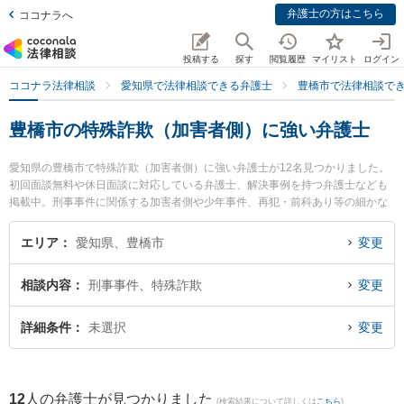
弁護士の方はこちら
ココナラへ
投稿する
探す
閲覧履歴
マイリスト
ログイン
ココナラ法律相談
愛知県で法律相談できる弁護士
豊橋市で法律相談で
豊橋市の特殊詐欺（加害者側）に強い弁護士
愛知県の豊橋市で特殊詐欺（加害者側）に強い弁護士が12名見つかりました。
初回面談無料や休日面談に対応している弁護士、解決事例を持つ弁護士なども
掲載中。刑事事件に関係する加害者側や少年事件、再犯・前科あり等の細かな
分野での絞り込み検索もでき便利です。特に豊橋みらい法律事務所の鴨下 卓治
弁護士やベリーベスト法律事務所 豊橋オフィスの髙嶋 未生弁護士、弁護士法人
エリア
愛知県、豊橋市
変更
名城法律事務所 豊橋事務所の梅村 直也弁護士のプロフィール情報や弁護士費
用、強みなどが注目されています。『豊橋市で土日や夜間に発生した特殊詐欺
相談内容
刑事事件、特殊詐欺
変更
（加害者側）のトラブルを今すぐに弁護士に相談したい』『特殊詐欺（加害者
側）のトラブル解決の実績豊富な近くの弁護士を検索したい』『初回相談無料
で特殊詐欺（加害者側）を法律相談できる豊橋市内の弁護士に相談予約した
詳細条件
未選択
変更
い』などでお困りの相談者さんにおすすめです。
12
人の弁護士が見つかりました
(検索結果について詳しくは
こちら
)