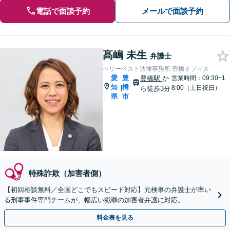
電話で面談予約
メールで面談予約
髙嶋 未生
弁護士
ベリーベスト法律事務所 豊橋オフィス
愛
豊
豊橋駅
か
営業時間：09:30~1
知
橋
|
8:00（土日祝日）
ら徒歩3分
県
市
特殊詐欺（加害者側）
【初回相談無料／全国どこでもスピード対応】元検事の弁護士が率い
る刑事事件専門チームが、幅広い犯罪の加害者弁護に対応。
料金表を見る