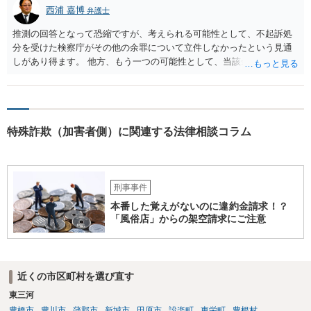
西浦 嘉博
弁護士
推測の回答となって恐縮ですが、考えられる可能性として、不起訴処
分を受けた検察庁がその他の余罪について立件しなかったという見通
しがあり得ます。 他方、もう一つの可能性として、当該余罪について
は他県の管轄なので、他県が捜査を進めている、ないしは当該捜査が
停滞しているということも考え得る所です。 上記、ご参考ください。
特殊詐欺（加害者側）に関連する法律相談コラム
刑事事件
本番した覚えがないのに違約金請求！？
「風俗店」からの架空請求にご注意
近くの市区町村を選び直す
東三河
豊橋市
豊川市
蒲郡市
新城市
田原市
設楽町
東栄町
豊根村