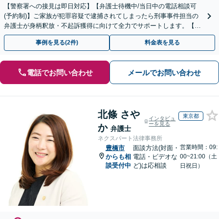
【警察署への接見は即日対応】【弁護士待機中/当日中の電話相談可
(予約制)】ご家族が犯罪容疑で逮捕されてしまったら刑事事件担当の
弁護士が身柄釈放・不起訴獲得に向けて全力でサポートします。【毎
月100名以上の相談実績】【全国対応】
事例を見る(2件)
料金表を見る
電話でお問い合わせ
メールでお問い合わせ
北條 さや
東京都
インタビュ
ーを見る
か
弁護士
ネクスパート法律事務所
営業時間：09:
豊橋市
面談方法(対面・
からも相
電話・ビデオな
00~21:00（土
談受付中
ど)は応相談
日祝日）