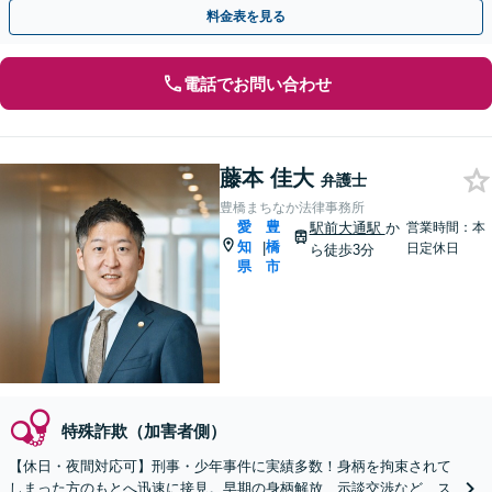
族が逮捕された場合はすぐにご相談ください【夜間可】
料金表を見る
電話でお問い合わせ
藤本 佳大
弁護士
豊橋まちなか法律事務所
愛
豊
駅前大通駅
か
営業時間：本
知
橋
|
日定休日
ら徒歩3分
県
市
特殊詐欺（加害者側）
【休日・夜間対応可】刑事・少年事件に実績多数！身柄を拘束されて
しまった方のもとへ迅速に接見。早期の身柄解放、示談交渉など、ス