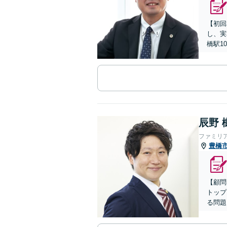
【初回
し、実
橋駅1
辰野 
ファミリ
豊橋
【顧問
トップ
る問題