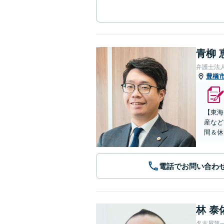
青柳 
弁護士法人
豊橋
【東海
産など
間＆休
電話でお問い合わ
林 泰
名古屋第