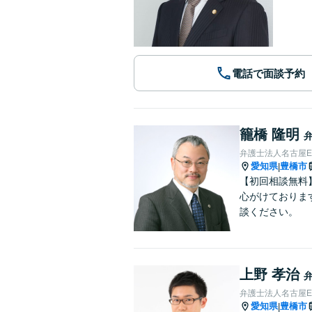
電話で面談予約
籠橋 隆明
弁護士法人名古屋E
愛知県
豊橋市
|
【初回相談無料
心がけておりま
談ください。
上野 孝治
弁護士法人名古屋E
愛知県
豊橋市
|