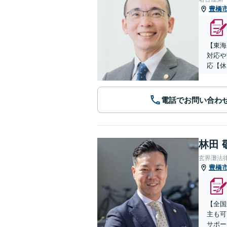
豊橋
【東海
対応や
応【休
電話でお問い合わ
林田 
玄界灘法
豊橋
【全国
主も可
サポー