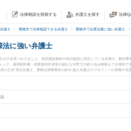
法律相談を投稿する
弁護士を探す
法律Q
弁護士
豊橋市で法律相談できる弁護士
豊橋市で企業法務に強い弁護士
際法に強い弁護士
士が11名見つかりました。初回面談無料や休日面談に対応している弁護士、解決事
ェック、雇用契約書・就業規則作成等の細かな分野での絞り込み検索もでき便利です
務所の乙井 翔太弁護士、豊橋法律事務所の鈴木 誠人弁護士のプロフィール情報や
トラブルを今すぐに弁護士に相談したい』『海外法人・国際法のトラブル解決の実
市内の弁護士に相談予約したい』などでお困りの相談者さんにおすすめです。
法