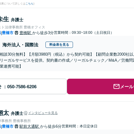
結果について詳しくは
こちら
)
未生
弁護士
スト法律事務所 豊橋オフィス
県
豊橋市
豊橋駅
から徒歩3分
営業時間：09:30~18:00（土日祝日）
|
海外法人・国際法
料金表を見る
相談30分無料】【月額3980円（税込）から契約可能】【顧問企業数2000
リーガルサービスを提供。契約書の作成／リーガルチェック／M&A／労働問
業連携可能】
せ
メール
翔太
弁護士
インタビューを見る
律事務所 豊橋事務所
県
豊橋市
駅前大通駅
から徒歩6分
営業時間：本日定休日
|