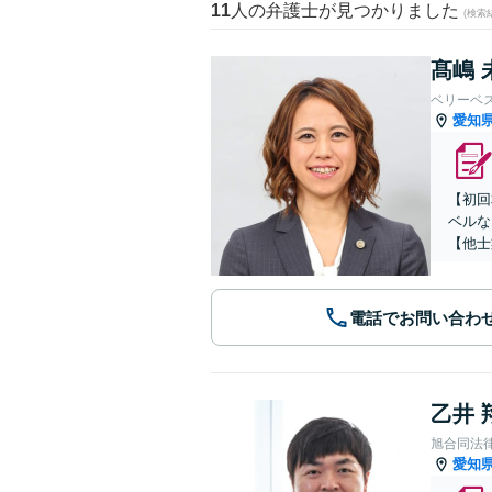
11
人の弁護士が見つかりました
(検索
髙嶋 
ベリーベ
愛知
【初回
ベルな
【他士
電話でお問い合わ
乙井 
旭合同法
愛知