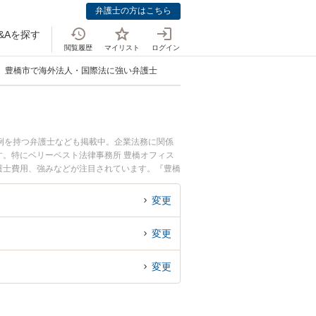
弁護士の方はこちら
&Aを探す
閲覧履歴
マイリスト
ログイン
豊橋市で海外法人・国際法に強い弁護士
例を持つ弁護士なども掲載中。企業法務に関係
。特にベリーベスト法律事務所 豊橋オフィス
弁護士費用、強みなどが注目されています。『豊橋
績豊富な近くの弁護士を検索したい』『初回相談
変更
変更
変更