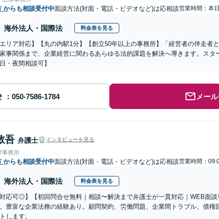
市
からも相談受付中
面談方法(対面・電話・ビデオなど)は応相談
営業時間：本
海外法人・国際法
料金表を見る
エリア対応】【丸の内駅1分】【創立50年以上の事務所】「経営者の伴走者
家事関係まで、企業経営に関わるあらゆる法的課題を解決へ導きます。スタ
日・夜間相談可】
せ
メール
敬吾
弁護士
インタビューを見る
律事務所
市
からも相談受付中
面談方法(対面・電話・ビデオなど)は応相談
営業時間：09:
海外法人・国際法
料金表を見る
対応可◎】【初回問合せ無料｜相談〜解決まで弁護士が一貫対応｜WEB面談
。豊富な企業法務の経験あり。顧問契約、労働問題、企業間トラブル、債権
トします。