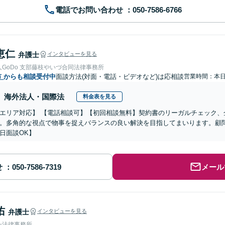
電話でお問い合わせ
恵仁
弁護士
インタビューを見る
GoDo 支部藤枝やいづ合同法律事務所
市
からも相談受付中
面談方法(対面・電話・ビデオなど)は応相談
営業時間：本
海外法人・国際法
料金表を見る
エリア対応】 【電話相談可】【初回相談無料】契約書のリーガルチェック、
。多角的な視点で物事を捉えバランスの良い解決を目指してまいります。顧問契
日面談OK】
せ
メール
佑
弁護士
インタビューを見る
一法律事務所