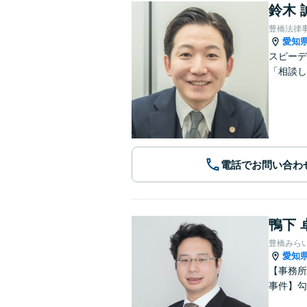
鈴木 
豊橋法律
愛知
スピーデ
「相談し
電話でお問い合わ
鴨下 
豊橋みら
愛知
【事務所
事件】勾