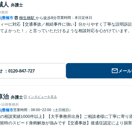
誠人
弁護士
事務所
県
豊橋市
柳生橋駅
から徒歩8分
営業時間：本日定休日
|
ィーに対応【交通事故／相続事件に強い】分かりやすく丁寧な説明訴訟
てよかった！」と言っていただけるような相談対応を心がけています。
せ
メール
卓治
弁護士
インタビューを見る
い法律事務所
県
豊橋市
営業時間：08:00~22:00（土日祝日）
|
の相談実績1000件以上】【大手事務所出身】ご相談者様に丁寧に寄り
留時のスピード身柄解放が強みです【交通事故】後遺症認定により損害