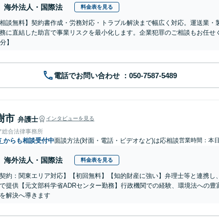
海外法人・国際法
料金表を見る
相談無料】契約書作成・労務対応・トラブル解決まで幅広く対応。運送業・
務に直結した助言で事業リスクを最小化します。企業犯罪のご相談もお任せ
0分】
電話でお問い合わせ
樹市
弁護士
インタビューを見る
ア総合法律事務所
市
からも相談受付中
面談方法(対面・電話・ビデオなど)は応相談
営業時間：本
海外法人・国際法
料金表を見る
契約：関東エリア対応】【初回無料】【知的財産に強い】弁理士等と連携し
で提供【元文部科学省ADRセンター勤務】行政機関での経験、環境法への豊
を解決へ導きます