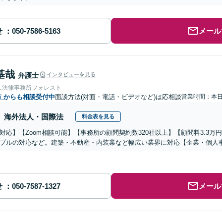
せ
メール
基哉
弁護士
インタビューを見る
人法律事務所フォレスト
市
からも相談受付中
面談方法(対面・電話・ビデオなど)は応相談
営業時間：本
海外法人・国際法
料金表を見る
対応】【Zoom相談可能】【事務所の顧問契約数320社以上】【顧問料3.3
ブルの対応など。建築・不動産・内装業など幅広い業界に対応【企業・個人
せ
メール