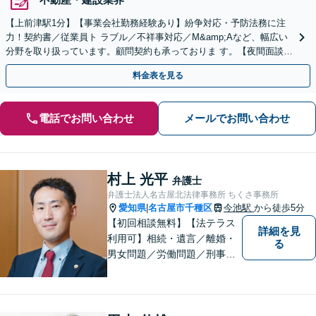
【上前津駅1分】【事業会社勤務経験あり】紛争対応・予防法務に注
力！契約書／従業員ト ラブル／不祥事対応／M&amp;Aなど、幅広い
分野を取り扱っています。顧問契約も承っておりま す。【夜間面談可
能】【オンライン相談可能】
料金表を見る
電話でお問い合わせ
メールでお問い合わせ
村上 光平
弁護士
弁護士法人名古屋北法律事務所 ちくさ事務所
愛知県
名古屋市千種区
今池駅
から徒歩5分
|
【初回相談無料】【法テラス
詳細を見
利用可】相続・遺言／離婚・
る
男女問題／労働問題／刑事事
件／借金問題に注力！依頼者
さまのお悩みに寄り添った、
質の高いリーガルサービスを
ご提供。小さなお困り事でも