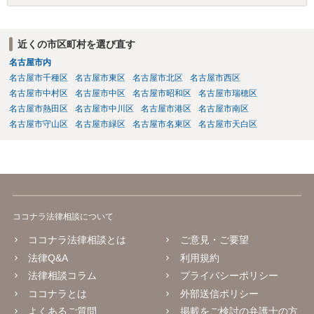
なります。 ４）あなたの請求内容次第です。費用度外視で代理人弁護
士を付けてきたということは、しっかり対応しないと敗訴するかもと
いう危機感があるのかもしれません。そうしますと、あなたも代理人
近くの市区町村を選び直す
弁護士を付けることを検討すべきかもしれません。 ５）副次的な理由
名古屋市内
としてはあり得ないわけではないですが、単純にあなたの請求を認め
ていないのだと思います。
名古屋市千種区
名古屋市東区
名古屋市北区
名古屋市西区
名古屋市中村区
名古屋市中区
名古屋市昭和区
名古屋市瑞穂区
名古屋市熱田区
名古屋市中川区
名古屋市港区
名古屋市南区
名古屋市守山区
名古屋市緑区
名古屋市名東区
名古屋市天白区
ココナラ法律相談について
ココナラ法律相談とは
ご意見・ご要望
法律Q&A
利用規約
法律相談コラム
プライバシーポリシー
ココナラとは
外部送信ポリシー
よくあるご質問
掲載をご検討の弁護士の方