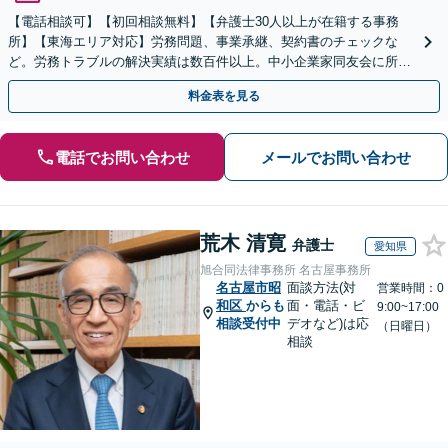
【電話相談可】【初回相談無料】【弁護士30人以上が在籍する事務
所】【東海エリア対応】労務問題、事業承継、契約書のチェックな
ど。労務トラブルの解決実績は数百件以上。中小企業家同友会に所属
しセミナー講師なども担当【初回相談無料】
料金表を見る
電話でお問い合わせ
メールでお問い合わせ
荒木 清寛
弁護士
愛知県
旭合同法律事務所 名古屋事務所
名古屋市昭
面談方法(対
営業時間：0
和区
からも
面・電話・ビ
9:00~17:00
相談受付中
デオなど)は応
（日曜日）
相談