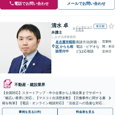
電話でお問い合わせ
メールでお問い合わせ
清水 卓
東京都
インタビュー
を見る
弁護士
しみず法律事務所
営業時
名古屋市昭和
面談方法(対面・
区
からも相
電話・ビデオな
間：本日
談受付中
ど)は応相談
定休日
不動産・建設業界
【全国対応】スタートアップ・中小企業から上場企業までサポート
「幅広い業界に対応」【マスコミ出演歴多数】【労働事件に関する書
籍を執筆】【電話・オンライン相談対応】「法改正への迅速な対応」
「労務環境の整備でトラブルを未然に防ぐ」
事例を見る(1件)
料金表を見る