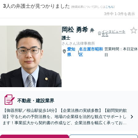
3
人の弁護士が見つかりました
(検索結果について詳しくは
こちら
)
3件中 1-3件を表示
岡松 勇希
弁
インタビューを
見る
護士
さんさん法律事務所
愛知
名古屋市昭和
営業時間：本日定休
|
県
区
日
不動産・建設業界
【御器所駅／桜山駅徒歩14分】【企業法務の実績多数】【顧問契約歓
迎】守るための予防法務を。地場の企業様を法的な観点でサポートし
ます！事業拡大から契約書の作成など、企業法務を幅広く承っており
ます【休日の相談可能】【ビデオ面談OK】