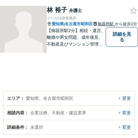
でいます【初回30分相談無
林 裕子
料】【桜山駅より徒歩８分】
弁護士
【駐車場あり】【オンライン
イリゼ法律事務所
相談可】
愛知県
名古屋市昭和区
御器所駅
から徒歩1分
|
【御器所駅2分】相続・遺言、
詳細を見
離婚や男女問題、成年後見、
る
不動産及びマンション管理な
どの分野を得意としておりま
す。 ご相談者様の事情だけで
なく、お気持ちにも寄り添
い、丁寧な説明と迅速な対応
を心がけております。【完全
個室】【法テラス利用可】
エリア
愛知県、名古屋市昭和区
変更
相談内容
企業法務、不動産・建設業界
変更
詳細条件
未選択
変更