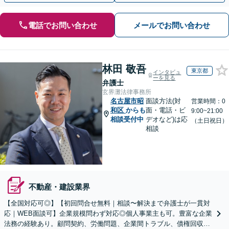
電話でお問い合わせ
メールでお問い合わせ
林田 敬吾
東京都
インタビュ
ーを見る
弁護士
玄界灘法律事務所
名古屋市昭
面談方法(対
営業時間：0
和区
からも
面・電話・ビ
9:00~21:00
相談受付中
デオなど)は応
（土日祝日）
相談
不動産・建設業界
【全国対応可◎】【初回問合せ無料｜相談〜解決まで弁護士が一貫対
応｜WEB面談可】企業規模問わず対応◎個人事業主も可。豊富な企業
法務の経験あり。顧問契約、労働問題、企業間トラブル、債権回収、