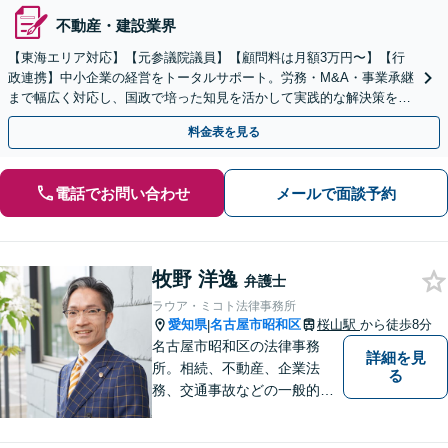
不動産・建設業界
【東海エリア対応】【元参議院議員】【顧問料は月額3万円〜】【行
政連携】中小企業の経営をトータルサポート。労務・M&A・事業承継
まで幅広く対応し、国政で培った知見を活かして実践的な解決策をご
提案します。まずはお気軽にご相談ください。
料金表を見る
電話でお問い合わせ
メールで面談予約
牧野 洋逸
弁護士
ラウア・ミコト法律事務所
愛知県
名古屋市昭和区
桜山駅
から徒歩8分
|
名古屋市昭和区の法律事務
詳細を見
所。相続、不動産、企業法
る
務、交通事故などの一般的な
法律相談はもちろん、スポー
ツ法務にも積極的に取り組ん