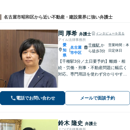
名古屋市昭和区から近い不動産・建設業界に強い弁護士
岡 厚希
弁護士
インタビューを見る
アイル法律事務所
愛
千種駅
か
営業時間：本
名古屋
知
|
日定休日
ら徒歩3分
市中区
県
【千種駅3分／土日要予約】離婚・相
続・労働・刑事・不動産問題に幅広く
対応。専門用語を使わず分かりやすく
ご説明します。「話しやすい」と評判
の弁護士が、あなたが気づいていない
最適な解決策まで、期待を超える「必
電話でお問い合わせ
メールで面談予約
要十分以上」のサポートをご提供しま
す。
鈴木 隆史
弁護士
よつば法律事務所