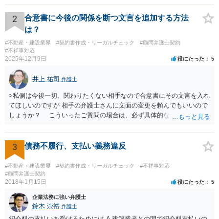
2
合意書に今後の関係を断つ文言を追加する方法
は？
#不動産・建設業界
#契約書作成・リーガルチェック
#顧問弁護士契約
#不祥事対応
2025年12月9日
役にたった
5
井上 祐司
弁護士
>私側は今後一切、関わりたくない相手なので合意書にその文言を入れ
てほしいのですが 相手の弁護士さんに文面の変更を頼んでもいいので
しょうか？ こういったご質問の場合は、必ず具体的な合意書案をも
って法律相談を受けないと、的確なアドバイスが困難です。 一般的
には、ご質問のような懸念を払しょくするために、 「甲及び乙は，本
示談書に記載するもののほか，甲と乙の間には何らの債権債務が存し
3
債務不履行、支払い義務違反
ないことを相互に確認する。」 という清算条項を入れることが一般的
です。 以上に加え、「本件については，当事者協議の結果，上記示
#不動産・建設業界
#契約書作成・リーガルチェック
#不祥事対応
談条件のとおり示談が成立したので，今後本件の上記示談内容に関し
#顧問弁護士契約
2018年1月15日
役にたった
5
てはどんな事情が生じても双方共裁判上又は裁判外においても一切異
議，請求の申立をしないことを誓約する。」という条項を入れること
企業法務に強い弁護士
がありますが、この条項は一つのプレッシャーのようなもので、現実
鈴木 崇裕
弁護士
には今後一切裁判を起こす権利を放棄する、という合意はできません
紹介料の支払いを受けるためには A 建築業者との間で紹介料支払いの