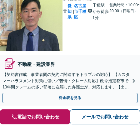
千種駅
営業時間：10:00~
愛
名古屋
20:00（日曜日）
知
市千種
から徒歩
|
県
区
1分
不動産・建設業界
【契約書作成、事業者間の契約に関連するトラブルの対応】 【カスタ
マーハラスメント対策に強い／苦情・クレーム対応】政令指定都市で
10年間クレームの多い部署に在籍した弁護士が、対応します。【出張
相談・WEB面談対応】【休日・夜間相談可】
料金表を見る
電話でお問い合わせ
メールでお問い合わせ