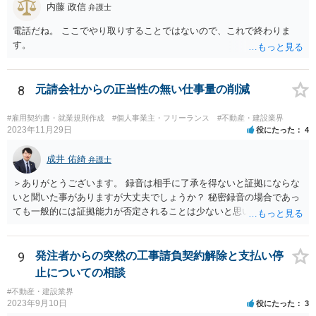
内藤 政信
弁護士
電話だね。 ここでやり取りすることではないので、これで終わりま
す。
8
元請会社からの正当性の無い仕事量の削減
#雇用契約書・就業規則作成
#個人事業主・フリーランス
#不動産・建設業界
2023年11月29日
役にたった
4
成井 佑綺
弁護士
＞ありがとうございます。 録音は相手に了承を得ないと証拠にならな
いと聞いた事がありますが大丈夫でしょうか？ 秘密録音の場合であっ
ても一般的には証拠能力が否定されることは少ないと思いますが、も
う一方の話者から人格権侵害に基づいて損害賠償請求を受けるリスク
がないとは言い切れません。 秘密録音をなさる場合にはこのようなリ
スクも踏まえご自身の責任でご対応ください。
9
発注者からの突然の工事請負契約解除と支払い停
止についての相談
#不動産・建設業界
2023年9月10日
役にたった
3