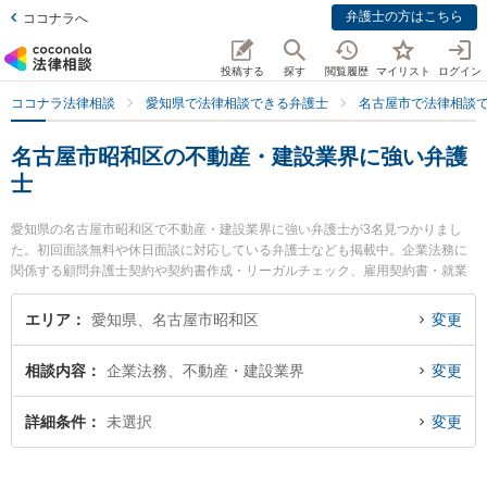
弁護士の方はこちら
ココナラへ
投稿する
探す
閲覧履歴
マイリスト
ログイン
ココナラ法律相談
愛知県で法律相談できる弁護士
名古屋市で法律相談
名古屋市昭和区の不動産・建設業界に強い弁護
士
愛知県の名古屋市昭和区で不動産・建設業界に強い弁護士が3名見つかりまし
た。初回面談無料や休日面談に対応している弁護士なども掲載中。企業法務に
関係する顧問弁護士契約や契約書作成・リーガルチェック、雇用契約書・就業
規則作成等の細かな分野での絞り込み検索もでき便利です。特にさんさん法律
事務所の岡松 勇希弁護士やラウア・ミコト法律事務所の牧野 洋逸弁護士、イリ
エリア
愛知県、名古屋市昭和区
変更
ゼ法律事務所の林 裕子弁護士のプロフィール情報や弁護士費用、強みなどが注
目されています。『名古屋市昭和区で土日や夜間に発生した不動産・建設業界
相談内容
企業法務、不動産・建設業界
変更
のトラブルを今すぐに弁護士に相談したい』『不動産・建設業界のトラブル解
決の実績豊富な近くの弁護士を検索したい』『初回相談無料で不動産・建設業
界を法律相談できる名古屋市昭和区内の弁護士に相談予約したい』などでお困
詳細条件
未選択
変更
りの相談者さんにおすすめです。