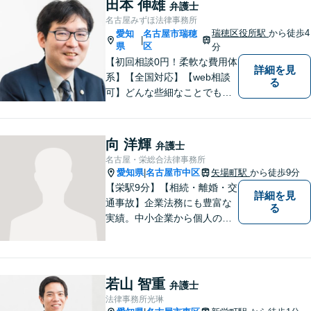
田本 伸雄
弁護士
構いません【夜間・休日面
名古屋みずほ法律事務所
談】【完全個室】【今池駅3
瑞穂区役所駅
から徒歩4
愛知
名古屋市瑞穂
|
分】
県
区
分
【初回相談0円！柔軟な費用体
詳細を見
系】【全国対応】【web相談
る
可】どんな些細なことでもお
気軽にご相談ください。イン
ターネット／削除請求や開示
請求、利用規約などのトラブ
向 洋輝
弁護士
ルはお任せ！相続／感情面の
名古屋・栄総合法律事務所
納得感を重視します。
愛知県
名古屋市中区
矢場町駅
から徒歩9分
|
【栄駅9分】【相続・離婚・交
詳細を見
通事故】企業法務にも豊富な
る
実績。中小企業から個人の方
まで幅広い法律問題に対応
し、一人ひとりのご事情に寄
り添った解決を目指します。
お困りのことがございました
若山 智重
弁護士
ら、まずはお気軽にご相談く
法律事務所光琳
ださい。