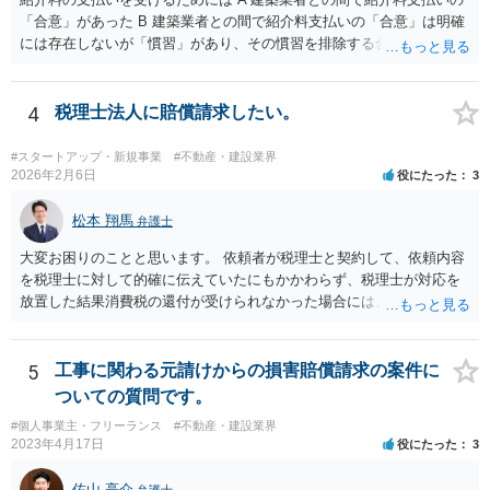
し、予測できない後発的損害については示談後であっても請求できる
「合意」があった B 建築業者との間で紹介料支払いの「合意」は明確
ので、上記の清算条項のみの場合がほとんどです。
には存在しないが「慣習」があり、その慣習を排除する合意がない と
いういずれかの状況にあったことを主張立証する必要があります。 も
っとも、裁判所は「慣習」を容易には認めませんから、Aの主張に重き
をおくほうがよろしいと思います。 Aの主張で重要になるのは、例え
4
税理士法人に賠償請求したい。
ば ・相手方建築業者が「当初払う」と言っていた事実、経緯、内容 ・
貴社が相手方建築業者に対して紹介料支払いを求めた事実 、経緯、内
#スタートアップ・新規事業
#不動産・建設業界
容 ・相手方建築業者が過去に紹介料を支払った事実 ・相手方建築業者
2026年2月6日
役にたった
3
が施主に対して紹介料支払いを前提とする言動をしていたかどうか な
どです（これに限られません。）。 弁護士に相談のうえ、詳細な事実
松本 翔馬
弁護士
関係を説明して見通しを立て、相手方建築業者に対する請求を行なっ
大変お困りのことと思います。 依頼者が税理士と契約して、依頼内容
ていくことになると思います。
を税理士に対して的確に伝えていたにもかかわらず、税理士が対応を
放置した結果消費税の還付が受けられなかった場合には、賠償請求で
きる余地があります。 本件では、 ①過誤があった業務が契約範囲内で
あるか否かという問題 ②税理士本人が税務業務をしていなかったとい
う税理士職務の妥当性の問題 ③クライアントが誤って簡易課税届出書
5
工事に関わる元請けからの損害賠償請求の案件に
を提出していたところ、税理士が課税方式の確認をしなかった問題 と
ついての質問です。
いう課題があります。 ①については、 税理士が責任を持つのは契約に
#個人事業主・フリーランス
#不動産・建設業界
明記された委任事務に限定されるのが原則です。 サービスとして委任
2023年4月17日
役にたった
3
事務外の税務相談に応じた結果、その責任を負う場合もゼロではあり
ませんが、責任追及するハードルはかなり上がります。 ②について
佐山 亮介
弁護士