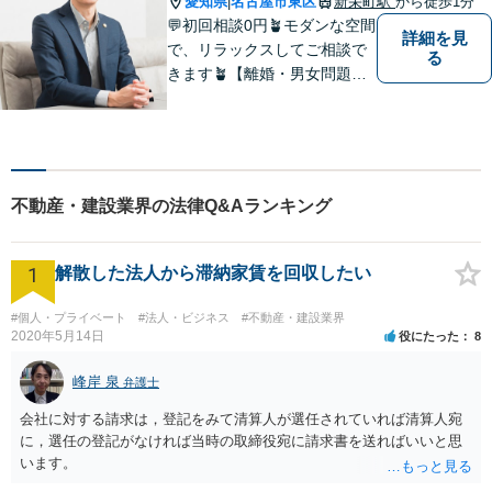
愛知県
名古屋市東区
新栄町駅
から徒歩1分
|
💬初回相談0円🪴モダンな空間
詳細を見
で、リラックスしてご相談で
る
きます🪴【離婚・男女問題】
不倫の慰謝料請求や財産分与
など。「私、離婚するのか
も」と思った時点でお早めに
ご相談ください。明るい未来
に向け一緒に歩んでいきまし
不動産・建設業界の法律Q&Aランキング
ょう【相続の相談にも対応】
1
解散した法人から滞納家賃を回収したい
#個人・プライベート
#法人・ビジネス
#不動産・建設業界
2020年5月14日
役にたった
8
峰岸 泉
弁護士
会社に対する請求は，登記をみて清算人が選任されていれば清算人宛
に，選任の登記がなければ当時の取締役宛に請求書を送ればいいと思
います。