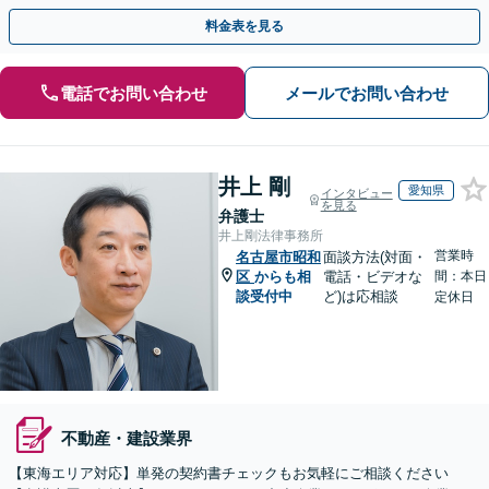
契約書のリーガルチェック等、サポートします。
料金表を見る
電話でお問い合わせ
メールでお問い合わせ
井上 剛
愛知県
インタビュー
を見る
弁護士
井上剛法律事務所
営業時
名古屋市昭和
面談方法(対面・
区
からも相
電話・ビデオな
間：本日
談受付中
ど)は応相談
定休日
不動産・建設業界
【東海エリア対応】単発の契約書チェックもお気軽にご相談ください