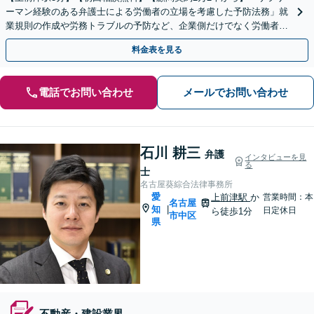
ーマン経験のある弁護士による労働者の立場を考慮した予防法務」就
業規則の作成や労務トラブルの予防など、企業側だけでなく労働者の
視点も大切にしたバランスよい法務サポートを提供します
料金表を見る
電話でお問い合わせ
メールでお問い合わせ
石川 耕三
弁護
インタビューを見
る
士
名古屋葵綜合法律事務所
愛
上前津駅
か
営業時間：本
名古屋
知
|
日定休日
ら徒歩1分
市中区
県
不動産・建設業界