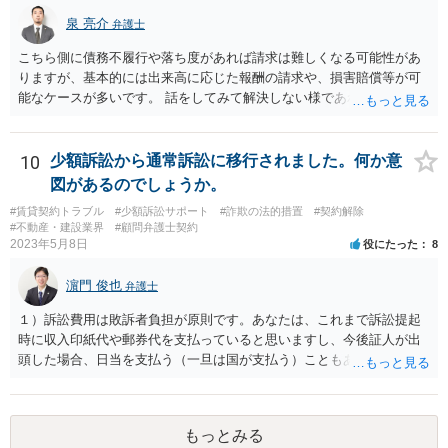
泉 亮介
弁護士
こちら側に債務不履行や落ち度があれば請求は難しくなる可能性があ
りますが、基本的には出来高に応じた報酬の請求や、損害賠償等が可
能なケースが多いです。 話をしてみて解決しない様であれば弁護士を
入れて訴訟を見据えて請求をしていく必要があるでしょう。
10
少額訴訟から通常訴訟に移行されました。何か意
図があるのでしょうか。
#賃貸契約トラブル
#少額訴訟サポート
#詐欺の法的措置
#契約解除
#不動産・建設業界
#顧問弁護士契約
2023年5月8日
役にたった
8
濵門 俊也
弁護士
１）訴訟費用は敗訴者負担が原則です。あなたは、これまで訴訟提起
時に収入印紙代や郵券代を支払っていると思いますし、今後証人が出
頭した場合、日当を支払う（一旦は国が支払う）こともあり得ます。
２）答弁書の体は一応なしています。本格的な主張は第２回口頭弁論
期日以降になるのでしょう。 ３）第１回口頭弁論期日は、答弁書を提
出していれば擬制陳述が認められます。ご指摘のとおり、第２回以降
もっとみる
を想定しています。ご存じかと思いますが、裁判費用と訴訟費用は異