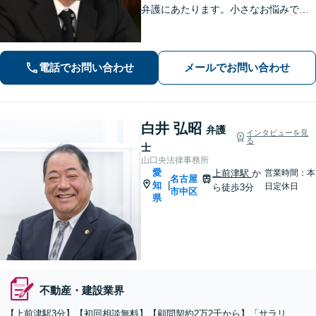
弁護にあたります。小さなお悩みで
も、まずは気軽にご相談ください。納
得のいく解決のため、最大限のアドバ
イスを行います！【初回相談無料】
電話でお問い合わせ
メールでお問い合わせ
白井 弘昭
弁護
インタビューを見
る
士
山口央法律事務所
愛
上前津駅
か
営業時間：本
名古屋
知
|
日定休日
ら徒歩3分
市中区
県
不動産・建設業界
【上前津駅3分】【初回相談無料】【顧問契約2万2千から】「サラリ