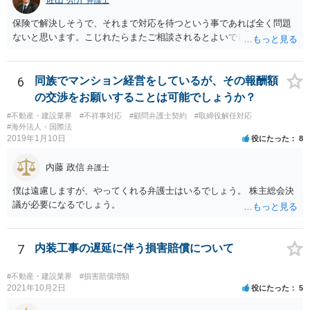
は、 実際上、税理士事務所では事務員が顧客対応することが多いと聞
きます。 そのため、メールに税理士が参加していないことや直接面談
保険で解決しそうで、それまで対応を待つという事であれば全く問題
していないことをもって賠償請求の理由とすることは現実問題として
ないと思います。こじれたらまたご相談されるとよいでしょう。
は難しい可能性があります。 ③については、 税理士が、契約上の委任
事務外の税務相談をサービスで実施していた場合は、税理士側から積
極的に課税方式を確認しなければならないという程度の注意義務は認
6
同族でマンション経営をしているが、その報酬額
められにくいのではないかと思います。 もっとも、顧問契約締結当初
の交渉をお願いすることは可能でしょうか？
から本件法人設立の相談についても依頼しており委任事務に含まれて
いたと主張できる事情がある場合には、上記より幾分有利に進められ
#不動産・建設業界
#不祥事対応
#顧問弁護士契約
#取締役解任対応
#海外法人・国際法
るかと思います。 より詳細な検討は、個別に法律事務所に問い合わせ
2019年1月10日
役にたった
8
て法律相談されるとよいでしょう。
内藤 政信
弁護士
僕は遠慮しますが、やってくれる弁護士はいるでしょう。 株主総会決
議が必要になるでしょう。
7
内装工事の遅延に伴う損害賠償について
#不動産・建設業界
#損害賠償増額
2021年10月2日
役にたった
5