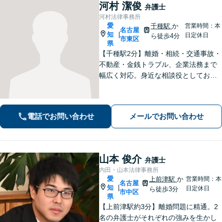
河村 潔俊
弁護士
河村法律事務所
愛
千種駅
か
営業時間：本
名古屋
知
|
日定休日
ら徒歩4分
市東区
県
【千種駅2分】離婚・相続・交通事故・
不動産・金銭トラブル、企業法務まで
幅広く対応。身近な相談役としてお悩
みをじっくり伺い、わかりやすくご説
明します。平穏な日常を取り戻すた
め、まずは気軽にご相談ください。
電話でお問い合わせ
メールでお問い合わせ
【土日祝対応可、夜間対応可】【オン
ライン対応可】
山本 俊介
弁護士
内田・山本法律事務所
愛
上前津駅
か
営業時間：本
名古屋
知
|
日定休日
ら徒歩3分
市中区
県
【上前津駅約3分】離婚問題に精通。2
名の弁護士がそれぞれの強みを生かし