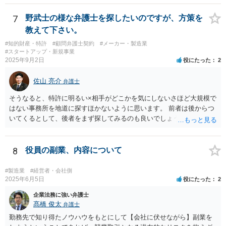
いった点は専門的な判断を要することが多く、第三者の専門家が入る
ことで交渉が整理されることもあります。 もっとも、株主が単に「会
7
野武士の様な弁護士を探したいのですが、方策を
社に買い取ってほしい」と希望しているだけでは、会社に当然の買取
教えて下さい。
義務が生じるわけではありません。非上場会社の株式に譲渡制限が付
#知的財産・特許
#顧問弁護士契約
#メーカー・製造業
されている場合には、会社法136条に基づき、第三者への株式譲渡につ
#スタートアップ・新規事業
いて会社に承認を求める「譲渡承認請求」という手続との関係が問題
2025年9月2日
役にたった
2
になることがあります。会社が譲渡を承認しない場合には、会社また
は会社が指定する者が当該株式を買い取るべき者として指定されるこ
佐山 亮介
弁護士
とになり、その中で株式買取の問題が生じることがあります。 そのた
め、会社との価格交渉がまとまらない場合には、第三者への譲渡を前
そうなると、特許に明るい×相手がどこかを気にしないさほど大規模で
提とした譲渡承認請求という手続を検討する余地があるかどうかを含
はない事務所を地道に探すほかないように思います。 前者は後からつ
めて整理することになります。もっとも、具体的な対応は、定款の内
いてくるとして、後者をまず探してみるのも良いでしょう。
容や会社の機関設計等によっても変わり得るため、個別事情を踏まえ
た検討が必要となります。 （会社側から見た手続等については、拙筆
ではありますが、下記が参考になるかもしれません。 https://keiyaku-
8
役員の副業、内容について
watch.jp/chokoben/media/transfer-restrictedstock） なお、弁護士を探
す場合の検索ワードとしては、「会社法 弁護士」「企業法務 弁護
#製造業
#経営者・会社側
士」「株式買取 弁護士」「株式評価 弁護士」「少数株主 弁護
2025年6月5日
役にたった
2
士」などが考えられます。非上場株式の評価や株主間紛争は企業法務
企業法務に強い弁護士
分野に含まれることが多いため、企業法務や会社法を取り扱っている
髙橋 俊太
弁護士
弁護士を探すのが一般的でしょう。
勤務先で知り得たノウハウをもとにして【会社に伏せながら】副業を