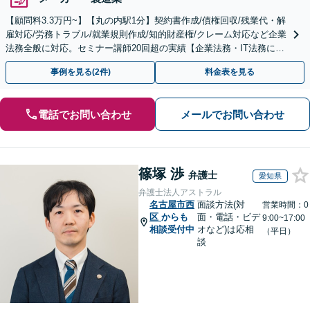
【顧問料3.3万円~】【丸の内駅1分】契約書作成/債権回収/残業代・解
雇対応/労務トラブル/就業規則作成/知的財産権/クレーム対応など企業
法務全般に対応。セミナー講師20回超の実績【企業法務・IT法務に精
通】
事例を見る(2件)
料金表を見る
電話でお問い合わせ
メールでお問い合わせ
篠塚 渉
弁護士
愛知県
弁護士法人アストラル
名古屋市西
面談方法(対
営業時間：0
区
からも
面・電話・ビデ
9:00~17:00
相談受付中
オなど)は応相
（平日）
談