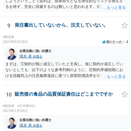
しようということであれば、競業取引となる潜在的なリスクを抱えざ
るを得ず、完全に回避するのは難しいと思われます。最寄りの弁護士
などに具体的な事情を説明した上で、個別に相談することをお勧めい
たします。
9
発注書出していないから、注文していない。
#製造業
2023年8月19日
役にたった
2
企業法務に強い弁護士
清水 卓
弁護士
まずは、①契約が既に成立していたと主張し、仮に契約が成立してい
ないとしても、以下のような参考判例のように、②契約準備段階にお
ける信義則上の注意義務違反に基づく損害賠償請求を相手会社にして
行くことが考えられます。 （参考） 【最判平成19年2月27日の裁判要
旨】 https://www.courts.go.jp/app/hanrei_jp/detail2?id=34183 「ＸがＡ
の意向を受けて開発，製造したゲーム機を順次ＸからＹ，ＹからＡに
10
販売後の食品の品質保証責任はどこまでですか
継続的に販売する旨の契約が，締結の直前にＡが突然ゲーム機の改良
要求をしたことによって締結に至らなかった場合において，Ｙが，開
#製造業
#不祥事対応
発等の続行に難色を示すＸに対し，Ａから具体的な発注を受けていな
2023年1月28日
いにもかかわらず，ゲーム機２００台を発注する旨を口頭で約した
企業法務に強い弁護士
り，具体的な発注内容を記載した発注書及び条件提示書を交付するな
清水 卓
弁護士
どし，ゲーム機の売買契約が確実に締結されるとの過大な期待を抱か