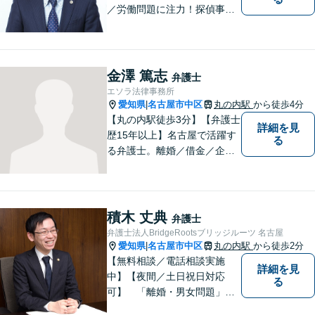
／労働問題に注力！探偵事務
所の紹介可能◎迅速、丁寧、
的確がモットーです。人間関
係も考慮した弁護を行いま
す。お困りごとがあれば、お
金澤 篤志
弁護士
気軽にご相談を！【法テラス
エソラ法律事務所
可】
愛知県
名古屋市中区
丸の内駅
から徒歩4分
|
【丸の内駅徒歩3分】【弁護士
詳細を見
歴15年以上】名古屋で活躍す
る
る弁護士。離婚／借金／企業
法務等、幅広いお困りごとで
実績多数。お困りごとはお一
人で抱え込まず、まずはご相
談ください。皆様の明るい未
積木 丈典
弁護士
来のため、日々精進して参り
弁護士法人BridgeRootsブリッジルーツ 名古屋
ます。
愛知県
名古屋市中区
丸の内駅
から徒歩2分
|
【無料相談／電話相談実施
詳細を見
中】【夜間／土日祝日対応
る
可】 「離婚・男女問題」
「交通事故」「労働問題」