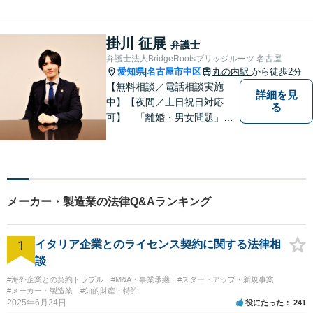
「相続」「債務整理」「刑事
事件」に注力しております。
弁護士と事務職員が力を合わ
掛川 征展
弁護士
せ、依頼者のみなさまに満足
弁護士法人BridgeRootsブリッジルーツ 名古屋
していただけるようサポート
愛知県
名古屋市中区
丸の内駅
から徒歩2分
|
いたします！
【無料相談／電話相談実施
詳細を見
中】【夜間／土日祝日対応
る
可】 「離婚・男女問題」
「交通事故」「労働問題」
「相続」「債務整理」「刑事
事件」に注力しております。
弁護士と事務職員が力を合わ
せ、依頼者のみなさまに満足
メーカー・製造業の法律Q&Aランキング
していただけるようサポート
いたします！
1
イタリア企業とのライセンス契約に関する法律相
談
#海外企業との契約トラブル
#M&A・事業承継
#スタートアップ・新規事業
#メーカー・製造業
#知的財産・特許
2025年6月24日
役にたった
241