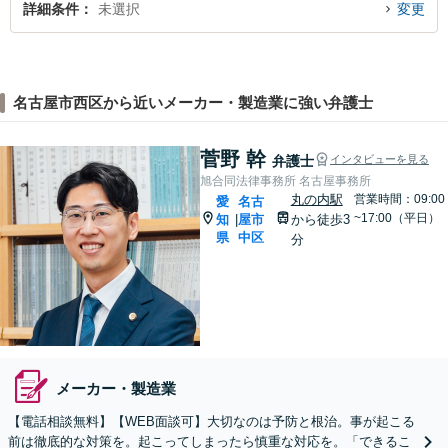
詳細条件
未選択
変更
名古屋市西区から近いメーカー・製造業に強い弁護士
菅野 幹
弁護士
インタビューを見る
旭合同法律事務所 名古屋事務所
丸の内駅
営業時間：09:00
愛
名古
~17:00（平日）
知
屋市
から徒歩3
|
県
中区
分
メーカー・製造業
【電話相談無料】【WEB面談可】大切なのは予防と根治。事が起こる
前は徹底的な対策を。起こってしまったら慎重な対応を。「できるこ