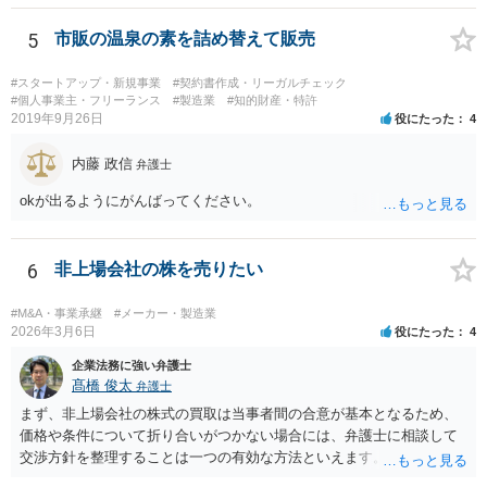
が不満を抱いている弁護士を担当にすることは望ましくないため、別
の弁護士に変更するのが通常でしょう。それでも、担当弁護士を変え
5
市販の温泉の素を詰め替えて販売
てくれない場合は、他の弁護士の担当案件が一般で担当を変えられな
いなどの事情があるかと思います。 担当弁護士が変わらず、仕事内容
#スタートアップ・新規事業
#契約書作成・リーガルチェック
も改善されない場合には、決済権限を持つ上司に相談し、顧問契約自
#個人事業主・フリーランス
#製造業
#知的財産・特許
2019年9月26日
役にたった
4
体を見直すのが一番かと思います。
内藤 政信
弁護士
okが出るようにがんばってください。
6
非上場会社の株を売りたい
#M&A・事業承継
#メーカー・製造業
2026年3月6日
役にたった
4
企業法務に強い弁護士
髙橋 俊太
弁護士
まず、非上場会社の株式の買取は当事者間の合意が基本となるため、
価格や条件について折り合いがつかない場合には、弁護士に相談して
交渉方針を整理することは一つの有効な方法といえます。特に、株価
算定方法の妥当性や会社法上の手続、会社側の対応が適切かどうかと