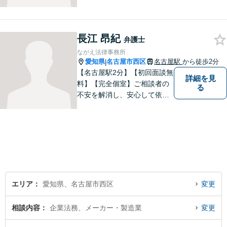
績、気軽に相談できるところ
がアピールポイントです。お
悩みの方は是非ご相談くださ
長江 昂紀
い。
弁護士
ながえ法律事務所
愛知県
名古屋市西区
名古屋駅
から徒歩2分
|
【名古屋駅2分】【初回面談無
詳細を見
料】【完全個室】ご相談者の
る
不安を解消し、安心して依頼
いただけるよう、わかりやす
い費用体系を心がけ、事前に
しっかりと説明を行います。
依頼者の気持ちに寄り添い、
最適な解決策をご提案するこ
とを大切にしています。
エリア
愛知県、名古屋市西区
変更
相談内容
企業法務、メーカー・製造業
変更