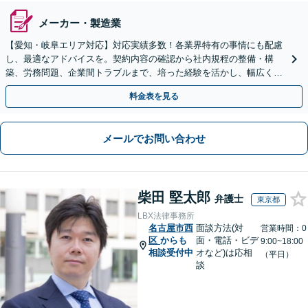
メーカー・製造業
【愛知・岐阜エリア対応】対応実績多数！各業界特有の事情にも配慮
し、最適なアドバイスを。契約内容の確認から社内規程の整備・構
築、労務問題、企業間トラブルまで、培った経験を活かし、幅広く対
応いたします【オンライン面談OK（顧問締結後）】
料金表を見る
メールでお問い合わせ
柴田 堅太郎
弁護士
東京都
LBX法律事務所
名古屋市西
面談方法(対
営業時間：0
区
からも
面・電話・ビデ
9:00~18:00
相談受付中
オなど)は応相
（平日）
談