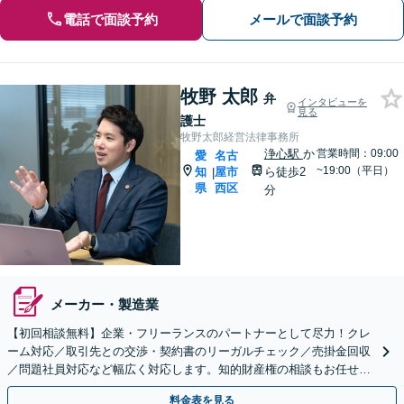
電話で面談予約
メールで面談予約
牧野 太郎
弁
インタビューを
見る
護士
牧野太郎経営法律事務所
浄心駅
か
営業時間：09:00
愛
名古
~19:00（平日）
知
屋市
ら徒歩2
|
県
西区
分
メーカー・製造業
【初回相談無料】企業・フリーランスのパートナーとして尽力！クレ
ーム対応／取引先との交渉・契約書のリーガルチェック／売掛金回収
／問題社員対応など幅広く対応します。知的財産権の相談もお任せ！
【顧問契約も受付中】【完全個室】【浄心駅2分】
料金表を見る