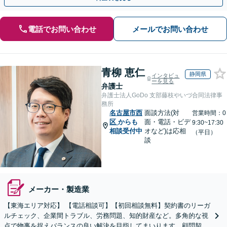
電話でお問い合わせ
メールでお問い合わせ
青柳 恵仁
静岡県
インタビュ
ーを見る
弁護士
弁護士法人GoDo 支部藤枝やいづ合同法律事
務所
名古屋市西
面談方法(対
営業時間：0
区
からも
面・電話・ビデ
9:30~17:30
相談受付中
オなど)は応相
（平日）
談
メーカー・製造業
【東海エリア対応】 【電話相談可】【初回相談無料】契約書のリーガ
ルチェック、企業間トラブル、労務問題、知的財産など。多角的な視
点で物事を捉えバランスの良い解決を目指してまいります。顧問契約