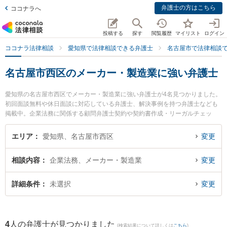
弁護士の方はこちら
ココナラへ
投稿する
探す
閲覧履歴
マイリスト
ログイン
ココナラ法律相談
愛知県で法律相談できる弁護士
名古屋市で法律相談
名古屋市西区のメーカー・製造業に強い弁護士
愛知県の名古屋市西区でメーカー・製造業に強い弁護士が4名見つかりました。
初回面談無料や休日面談に対応している弁護士、解決事例を持つ弁護士なども
掲載中。企業法務に関係する顧問弁護士契約や契約書作成・リーガルチェッ
ク、雇用契約書・就業規則作成等の細かな分野での絞り込み検索もでき便利で
す。特にいなほ法律事務所の伊藤 力也弁護士や牧野太郎経営法律事務所の牧野
エリア
愛知県、名古屋市西区
変更
太郎弁護士、and LEGAL弁護士法人 名古屋駅オフィスの森 正晴弁護士のプロ
フィール情報や弁護士費用、強みなどが注目されています。『名古屋市西区で
相談内容
企業法務、メーカー・製造業
変更
土日や夜間に発生したメーカー・製造業のトラブルを今すぐに弁護士に相談し
たい』『メーカー・製造業のトラブル解決の実績豊富な近くの弁護士を検索し
たい』『初回相談無料でメーカー・製造業を法律相談できる名古屋市西区内の
詳細条件
未選択
変更
弁護士に相談予約したい』などでお困りの相談者さんにおすすめです。
4
人の弁護士が見つかりました
(検索結果について詳しくは
こちら
)