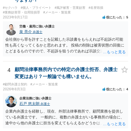
#セクハラ
#個人・プライベート
#風評被害・営業妨害
#名誉毀損
#業務妨害罪・信用毀損罪
#メーカー・製造業
2023年9月17日
役にたった
5
労働・雇用に強い弁護士
泉 亮介
弁護士
会社側から罪を許すことを記載した示談書をもらえれば不起訴の可能
性も高くなってくるかと思われます。 投稿の削除は被害状態の回復に
とどまるものですので、不起訴を狙うのであれば示談交渉はされた方
が良いでしょう。
4
顧問法律事務所内での特定の弁護士拒否、弁護士
変更はあり？一般論でも構いません。
#顧問弁護士契約
#メーカー・製造業
2026年8月3日
役にたった
4
企業法務に強い弁護士
石戸 悠太朗
弁護士
企業内弁護士を経験し、現在、外部法律事務所で、顧問業務を提供し
ている弁護士です。 一般的に、複数の弁護士がいる事務所の場合に、
途中から他の弁護士に担当を変えてもらえるかどうかは、当該事務所
の代表の判断に委ねられています。 もっとも、代表としても、依頼者