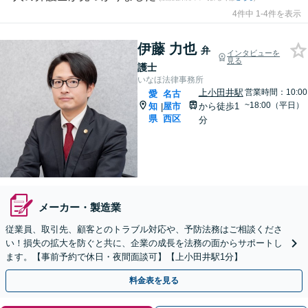
4件中 1-4件を表示
伊藤 力也
弁
インタビューを
見る
護士
いなほ法律事務所
上小田井駅
営業時間：10:00
愛
名古
~18:00（平日）
知
屋市
から徒歩1
|
県
西区
分
メーカー・製造業
従業員、取引先、顧客とのトラブル対応や、予防法務はご相談くださ
い！損失の拡大を防ぐと共に、企業の成長を法務の面からサポートし
ます。【事前予約で休日・夜間面談可】【上小田井駅1分】
料金表を見る