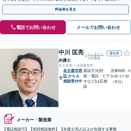
は月額5,000円から対応可【夜間＆休日面談OK】
料金表を見る
電話でお問い合わせ
メールでお問い合わせ
中川 匡亮
愛知県
インタビュ
ーを見る
弁護士
名古屋第一法律事務所
名古屋市西
面談方法(対
営業時間：0
区
からも
面・電話・ビデ
9:30~17:30
相談受付中
オなど)は応相
（平日）
談
メーカー・製造業
【電話相談可】【初回相談無料】【弁護士30人以上が在籍する事務