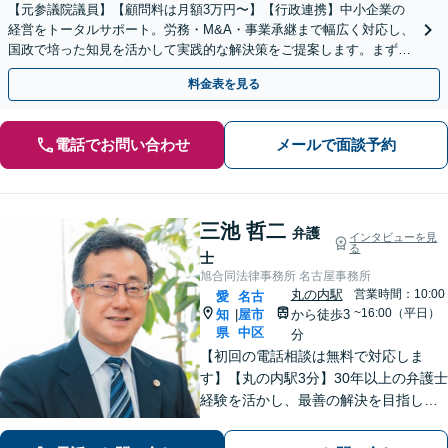
【元参議院議員】【顧問料は月額3万円〜】【行政連携】中小企業の
経営をトータルサポート。労務・M&A・事業承継まで幅広く対応し、
国政で培った知見を活かして実践的な解決策をご提案します。まずは
お気軽にご相談ください。
料金表を見る
電話でお問い合わせ
メールで面談予約
三池 哲二
弁護
インタビューを見
る
士
旭合同法律事務所 名古屋事務所
丸の内駅
営業時間：10:00
愛
名古
~16:00（平日）
知
屋市
から徒歩3
|
県
中区
分
【初回の電話相談は無料で対応しま
す】【丸の内駅3分】30年以上の弁護士
経験を活かし、最善の解決を目指しま
す【交通事故】示談金の大幅な増額に
向けて尽力【労働問題】証拠集め・準