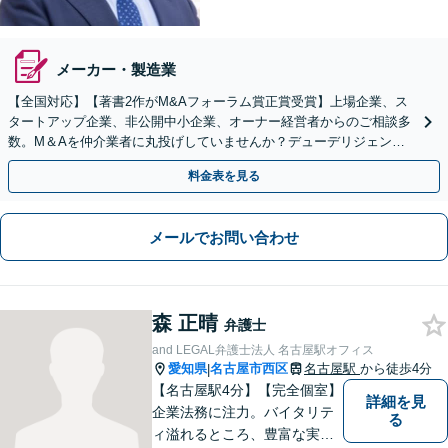
メーカー・製造業
【全国対応】【著書2作がM&Aフォーラム賞正賞受賞】上場企業、ス
タートアップ企業、非公開中小企業、オーナー経営者からのご相談多
数。M＆Aを仲介業者に丸投げしていませんか？デューデリジェンス
や契約書作成・交渉はお任せください【初回無料】
料金表を見る
メールでお問い合わせ
森 正晴
弁護士
and LEGAL弁護士法人 名古屋駅オフィス
愛知県
名古屋市西区
名古屋駅
から徒歩4分
|
【名古屋駅4分】【完全個室】
詳細を見
企業法務に注力。バイタリテ
る
ィ溢れるところ、豊富な実