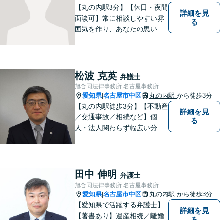
【丸の内駅3分】【休日・夜間
詳細を見
面談可】常に相談しやすい雰
る
囲気を作り、あなたの思いを
把握いたします。依頼者様の
思いを尊重した上で、法的問
題を解決へと導きます。法的
観点を踏まえた解決の見通し
松波 克英
弁護士
を丁寧に説明し、最適な方法
旭合同法律事務所 名古屋事務所
を見つけていきます。
愛知県
名古屋市中区
丸の内駅
から徒歩3分
|
【丸の内駅徒歩3分】【不動産
詳細を見
／交通事故／相続など】個
る
人・法人関わらず幅広い分野
に対応可能です！弁護歴35年
以上の大ベテラン弁護士。こ
れまで培った知見を基に、皆
様のお望みの解決に導きま
田中 伸明
弁護士
す。まずはお気軽にご相談く
旭合同法律事務所 名古屋事務所
ださい！【完全個室対応】
愛知県
名古屋市中区
丸の内駅
から徒歩3分
|
【愛知県で活躍する弁護士】
詳細を見
【著書あり】遺産相続／離婚
る