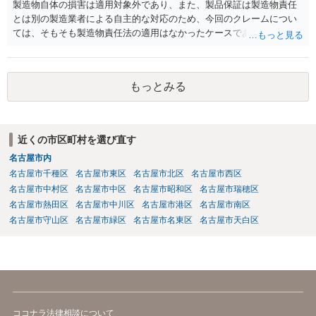
製造物自体の損害は適用対象外であり、また、製品保証は製造物責任
せてゲーム機の開発，製造に至らせたなど判示の事情の下では，Ｙ
とは別の製造業者による自主的な対応のため、今回のクレームについ
は，Ｘに対する契約準備段階における信義則上の注意義務に違反した
ては、そもそも製造物責任法の適用はなかったケースである可能性が
ものとして，これによりＸに生じた損害を賠償する責任を負う。」
あります。 また、製造物自体の損害については、民法に基づく不法
行為責任、契約不適合責任、債務不履行責任等の問題が生じる可能性
が、ありますが、そのためには、被害者側で加害者の過失や品質の契
もっとみる
約不適合等を立証する必要があります。 今回のケースのように、販
売（11月）からクレーム（翌年1月中旬）までの間に２ヶ月程度の期間
があり、しかも、現物はお客様側で捨ててしまっとのことで原因が特
定できていなかった等の事情がある場合には、立証のための証拠がな
近くの市区町村を選び直す
い状態であり、果たしてお客様側で貴社の過失や商品の品質の契約不
名古屋市内
適合を立証できたのか疑義があるように思います。 貴社は、製造及
び通販等での販売をなされているようであり、購入するお客様（消費
名古屋市千種区
名古屋市東区
名古屋市北区
名古屋市西区
者）の層•範囲も県内に留まらない全国規模の可能性もあるのではない
名古屋市中村区
名古屋市中区
名古屋市昭和区
名古屋市瑞穂区
かとご推察致します。 今後、同様•類似のケースやさらなるハードケ
名古屋市熱田区
名古屋市中川区
名古屋市港区
名古屋市南区
ースが生じる可能性に備え、①法務体制の整備•拡充（顧問弁護士の導
名古屋市守山区
名古屋市緑区
名古屋市名東区
名古屋市天白区
入、社内法務担当の育成、専門家等による研修•勉強会の実施など）、
②製造工程、製品表示、通販サイトの内容等のリーガルチェック等の
予防法務も心掛けてみて下さい。
ココナラ法律相談について