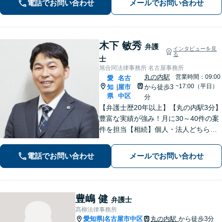
電話でお問い合わせ
メールでお問い合わせ
備から親身にサポート【他士業と連
携】
木下 敏秀
弁護
インタビューを見
る
士
旭合同法律事務所 名古屋事務所
丸の内駅
営業時間：09:00
愛
名古
~17:00（平日）
知
屋市
から徒歩3
|
県
中区
分
【弁護士歴20年以上】【丸の内駅3分】
豊富な実績が強み！月に30～40件の案
件を担当【相続】個人・法人どちらの
相談もお任せください【借金問題】双
方ともに納得する解決を目指します
電話でお問い合わせ
メールでお問い合わせ
【離婚問題】他士業と連携し多角的な
サービスを提供【初回面談無料】
豊嶋 健
弁護士
髙柳法律事務所
愛知県
名古屋市中区
丸の内駅
から徒歩3分
|