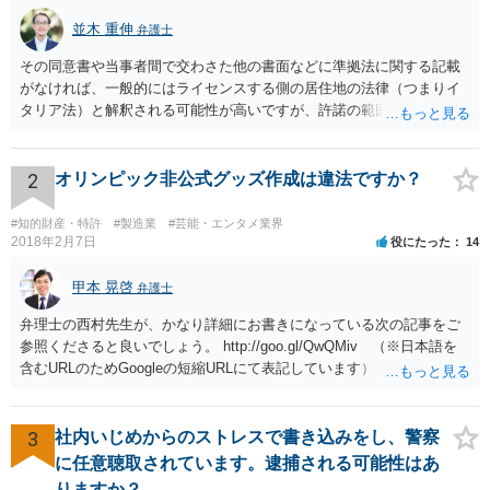
並木 重伸
弁護士
その同意書や当事者間で交わさた他の書面などに準拠法に関する記載
がなければ、一般的にはライセンスする側の居住地の法律（つまりイ
タリア法）と解釈される可能性が高いですが、許諾の範囲が日本国内
に限定されているなどの事情がある場合には、日本法となる可能性も
あります。 なお、仮に日本法になるとしても、新しい会社との間で契
約が有効かどうかは、ライセンスされた権利の種類（著作権、商標
2
オリンピック非公式グッズ作成は違法ですか？
権、特許権など）や契約の時期などを見て判断する必要があります。
いずれにせよ具体的事情が分からないと確定的な回答は難しいと思わ
#知的財産・特許
#製造業
#芸能・エンタメ業界
れますので、弁護士に直接相談されることをお勧めします。
2018年2月7日
役にたった
14
甲本 晃啓
弁護士
弁理士の西村先生が、かなり詳細にお書きになっている次の記事をご
参照くださると良いでしょう。 http://goo.gl/QwQMiv （※日本語を
含むURLのためGoogleの短縮URLにて表記しています） 私も同先生と
同じ意見です。 商品（グッズ）への使用ということであれば、少なく
とも不正競争防止法上の問題は生じうると思います。
3
社内いじめからのストレスで書き込みをし、警察
に任意聴取されています。逮捕される可能性はあ
りますか？