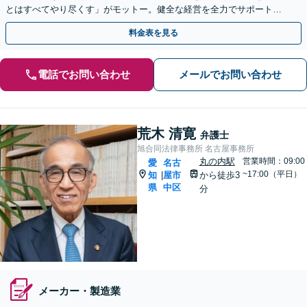
とはすべてやり尽くす」がモットー。健全な経営を全力でサポートい
たします。【丸の内駅3分】【休日面談可】
料金表を見る
電話でお問い合わせ
メールでお問い合わせ
荒木 清寛
弁護士
旭合同法律事務所 名古屋事務所
丸の内駅
営業時間：09:00
愛
名古
~17:00（平日）
知
屋市
から徒歩3
|
県
中区
分
メーカー・製造業