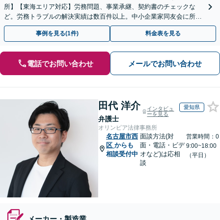
所】【東海エリア対応】労務問題、事業承継、契約書のチェックな
ど。労務トラブルの解決実績は数百件以上。中小企業家同友会に所属
しセミナー講師なども担当【初回相談無料】
事例を見る(1件)
料金表を見る
電話でお問い合わせ
メールでお問い合わせ
田代 洋介
愛知県
インタビュ
ーを見る
弁護士
オリンピア法律事務所
名古屋市西
面談方法(対
営業時間：0
区
からも
面・電話・ビデ
9:00~18:00
相談受付中
オなど)は応相
（平日）
談
メーカー・製造業