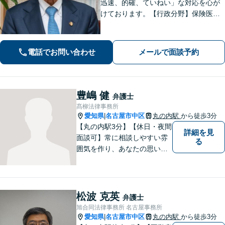
迅速、的確、ていねい」な対応を心が
けております。【行政分野】保険医指
導への帯同に取り組みます【相続】事
業承継や不動産が絡んだ相続はぜひご
相談ください
電話でお問い合わせ
メールで面談予約
豊嶋 健
弁護士
髙柳法律事務所
愛知県
名古屋市中区
丸の内駅
から徒歩3分
|
【丸の内駅3分】【休日・夜間
詳細を見
面談可】常に相談しやすい雰
る
囲気を作り、あなたの思いを
把握いたします。依頼者様の
思いを尊重した上で、法的問
題を解決へと導きます。法的
観点を踏まえた解決の見通し
松波 克英
弁護士
を丁寧に説明し、最適な方法
旭合同法律事務所 名古屋事務所
を見つけていきます。
愛知県
名古屋市中区
丸の内駅
から徒歩3分
|