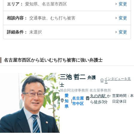
エリア
愛知県、名古屋市西区
変更
相談内容
交通事故、むち打ち被害
変更
詳細条件
未選択
変更
名古屋市西区から近いむち打ち被害に強い弁護士
三池 哲二
弁護
インタビューを見
る
士
旭合同法律事務所 名古屋事務所
愛
丸の内駅
か
営業時間：本
名古屋
知
|
日定休日
ら徒歩3分
市中区
県