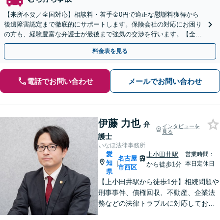
【来所不要／全国対応】相談料・着手金0円で適正な慰謝料獲得から
後遺障害認定まで徹底的にサポートします。保険会社の対応にお困り
の方も、経験豊富な弁護士が最後まで強気の交渉を行います。【全国
13拠点】お気軽にご相談ください。
料金表を見る
電話でお問い合わせ
メールでお問い合わせ
伊藤 力也
弁
インタビューを
見る
護士
いなほ法律事務所
愛
上小田井駅
営業時間：
名古屋
知
|
本日定休日
から徒歩1分
市西区
県
【上小田井駅から徒歩1分】相続問題や
刑事事件、債権回収、不動産、企業法
務などの法律トラブルに対応しており
ます。 些細なことでも遠慮なさらず