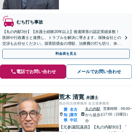
むち打ち事故
【丸の内駅3分】【弁護士経験20年以上】後遺障害の認定実績多数！
医師や行政書士と連携し、トラブルを解決に導きます。保険会社との
交渉もお任せください。損害賠償金の増額、治療費の打ち切り、休業
損害、示談交渉など幅広い分野に対応【初回面談無料】
料金表を見る
電話でお問い合わせ
メールでお問い合わせ
荒木 清寛
弁護士
旭合同法律事務所 名古屋事務所
丸の内駅
営業時間：09:00~
愛
名古
17:00（日曜日）
知
屋市
から徒歩3
|
県
中区
分
【元参議院議員】【丸の内駅8分】「