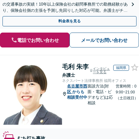
の交通事故の実績！10年以上保険会社の顧問事務所での勤務経験があ
り、保険会社側の主張を予測し先回りした対応が可能。弁護士がチー
ムとなり示談交渉、休業損害、後遺障害等に対応。
料金表を見る
電話でお問い合わせ
メールでお問い合わせ
毛利 朱李
福岡県
インタビュ
ーを見る
弁護士
ネクスパート法律事務所 福岡オフィス
名古屋市西
面談方法(対
営業時間：0
区
からも
面・電話・ビ
9:00~21:00
相談受付中
デオなど)は応
（土日祝日）
相談
むち打ち事故