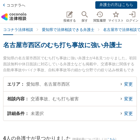
弁護士の方はこちら
ココナラへ
投稿する
探す
閲覧履歴
マイリスト
ログイン
ココナラ法律相談
愛知県で法律相談できる弁護士
名古屋市で法律相談
名古屋市西区のむち打ち事故に強い弁護士
愛知県の名古屋市西区でむち打ち事故に強い弁護士が4名見つかりました。初回
面談無料や休日面談に対応している弁護士なども掲載中。交通事故に関係する
自動車事故やバイク事故、自転車事故等の細かな分野での絞り込み検索もでき
便利です。特にいなほ法律事務所の伊藤 力也弁護士や牧野太郎経営法律事務所
の牧野 太郎弁護士、and LEGAL弁護士法人 名古屋駅オフィスの森 正晴弁護士
エリア
愛知県、名古屋市西区
変更
のプロフィール情報や弁護士費用、強みなどが注目されています。『名古屋市
西区で土日や夜間に発生したむち打ち事故のトラブルを今すぐに弁護士に相談
相談内容
交通事故、むち打ち被害
変更
したい』『むち打ち事故のトラブル解決の実績豊富な近くの弁護士を検索した
い』『初回相談無料でむち打ち事故を法律相談できる名古屋市西区内の弁護士
に相談予約したい』などでお困りの相談者さんにおすすめです。
詳細条件
未選択
変更
4
人の弁護士が見つかりました
(検索結果について詳しくは
こちら
)