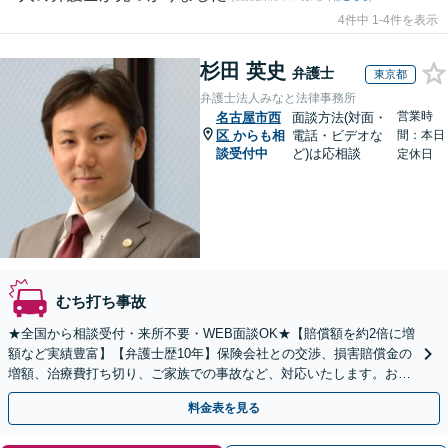
4件中 1-4件を表示
杉田 英史
弁護士
東京都
弁護士法人みなと法律事務所
営業時
名古屋市西
面談方法(対面・
区
からも相
電話・ビデオな
間：本日
談受付中
ど)は応相談
定休日
むち打ち事故
★全国から相談受付・来所不要・WEB面談OK★【賠償額を約2倍に増
額など実績豊富】【弁護士歴10年】保険会社との交渉、損害賠償金の
増額、治療費打ち切り、ご家族での事故など、対応いたします。お早
めにご相談ください【初回相談・着手金無料】
料金表を見る