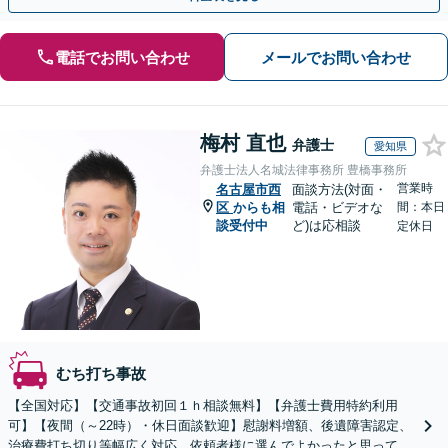
電話でお問い合わせ
メールでお問い合わせ
梅村 直也
弁護士
愛知県
弁護士法人名城法律事務所 豊橋事務所
営業時
名古屋市西
面談方法(対面・
区
からも相
電話・ビデオな
間：本日
談受付中
ど)は応相談
定休日
むち打ち事故
【全国対応】【交通事故初回１ｈ相談無料】【弁護士費用特約利用
可】【夜間（～22時）・休日面談歓迎】慰謝料増額、後遺障害認定、
治療費打ち切り等幅広く対応。依頼者様に選んでよかったと思っても