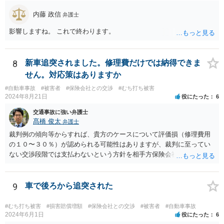
内藤 政信
弁護士
影響しますね。 これで終わります。
8
新車追突されました。修理費だけでは納得できま
せん。対応策はありますか
#自動車事故
#被害者
#保険会社との交渉
#むち打ち被害
2024年8月21日
役にたった
6
交通事故に強い弁護士
髙橋 俊太
弁護士
裁判例の傾向等からすれば、貴方のケースについて評価損（修理費用
の１０〜３０％）が認められる可能性はありますが、裁判に至ってい
ない交渉段階では支払わないという方針を相手方保険会社が貫く可能
性はあります。
9
車で後ろから追突された
#むち打ち被害
#損害賠償増額
#保険会社との交渉
#被害者
#自動車事故
2024年6月1日
役にたった
6