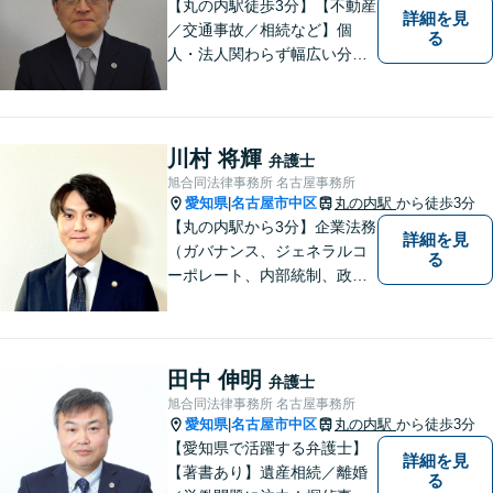
【丸の内駅徒歩3分】【不動産
詳細を見
／交通事故／相続など】個
る
人・法人関わらず幅広い分野
に対応可能です！弁護歴35年
以上の大ベテラン弁護士。こ
れまで培った知見を基に、皆
様のお望みの解決に導きま
川村 将輝
弁護士
す。まずはお気軽にご相談く
旭合同法律事務所 名古屋事務所
ださい！【完全個室対応】
愛知県
名古屋市中区
丸の内駅
から徒歩3分
|
【丸の内駅から3分】企業法務
詳細を見
（ガバナンス、ジェネラルコ
る
ーポレート、内部統制、政策
渉外、資金調達、ブロックチ
ェーン、Web3.0分野、航空・
宇宙）、消費者被害、相続な
ど。個人・法人問わず、初め
田中 伸明
弁護士
ての方でもまずはご相談下さ
旭合同法律事務所 名古屋事務所
い。【ビデオ面談・メール相
愛知県
名古屋市中区
丸の内駅
から徒歩3分
|
談対応】
【愛知県で活躍する弁護士】
詳細を見
【著書あり】遺産相続／離婚
る