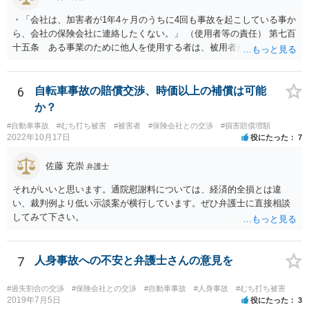
・「会社は、加害者が1年4ヶ月のうちに4回も事故を起こしている事か
ら、会社の保険会社に連絡したくない。」 （使用者等の責任） 第七百
十五条 ある事業のために他人を使用する者は、被用者がその事業の
執行について第三者に加えた損害を賠償する責任を負う。ただし、使
用者が被用者の選任及びその事業の監督について相当の注意をしたと
き、又は相当の注意をしても損害が生ずべきであったときは、この限
6
自転車事故の賠償交渉、時価以上の補償は可能
りでない。 会社側の言い分に付き合わず、会社側への請求をお考えな
か？
さったほうがよろしいかもしれません。加害ドライバーの任意保険が
#自動車事故
#むち打ち被害
#被害者
#保険会社との交渉
#損害賠償増額
本件に使えるか、使おうとするかが定かではありませんので。「1年4
2022年10月17日
役にたった
7
ヶ月のうちに4回も事故」の事実は、会社から加害ドライバーへの責任
転嫁のような発言ですが、上記ただし書との関連で言えば、会社側が
佐藤 充崇
弁護士
「相当の注意」をしていなかった証左でしょう。 今後の対応ですが、
事故証明書を速やかに取得すべきです。 病院で治療を受ける際、第三
それがいいと思います。通院慰謝料については、経済的全損とは違
者行為による傷病届を出す必要があります。 最終的にどこまで認めら
い、裁判例より低い示談案が横行しています。ぜひ弁護士に直接相談
れるかという問題はありますが、事故後に事故に関連した支出に関し
してみて下さい。
ては、領収書をもらい保存しておきましょう。
7
人身事故への不安と弁護士さんの意見を
#過失割合の交渉
#保険会社との交渉
#自動車事故
#人身事故
#むち打ち被害
2019年7月5日
役にたった
3