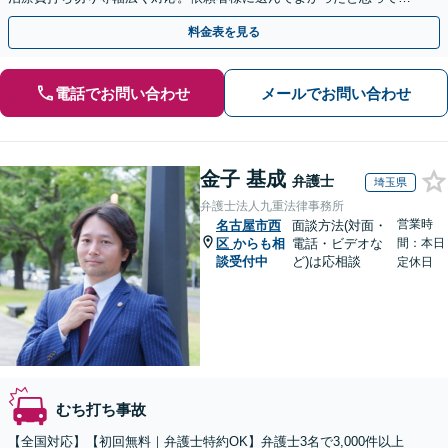
らえるよう尽力します。ぜひご相談ください。
料金表を見る
電話でお問い合わせ
メールでお問い合わせ
金子 基成
弁護士
埼玉県
弁護士法人九重法律事務所
営業時
名古屋市西
面談方法(対面・
区
からも相
電話・ビデオな
間：本日
談受付中
ど)は応相談
定休日
むち打ち事故
【全国対応】【初回無料｜弁護士特約OK】弁護士3名で3,000件以上