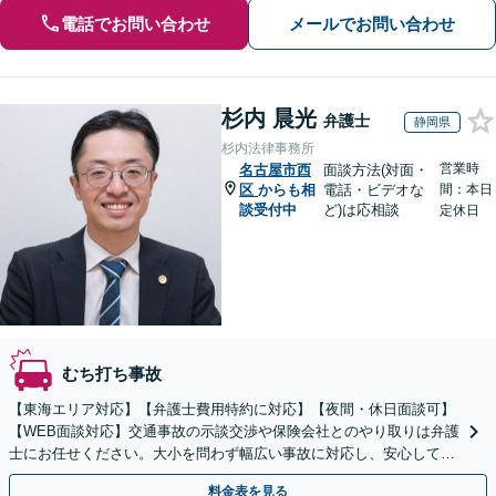
電話でお問い合わせ
メールでお問い合わせ
杉内 晨光
弁護士
静岡県
杉内法律事務所
営業時
名古屋市西
面談方法(対面・
区
からも相
電話・ビデオな
間：本日
談受付中
ど)は応相談
定休日
むち打ち事故
【東海エリア対応】【弁護士費用特約に対応】【夜間・休日面談可】
【WEB面談対応】交通事故の示談交渉や保険会社とのやり取りは弁護
士にお任せください。大小を問わず幅広い事故に対応し、安心して治
療に専念できるようサポートいたします。
料金表を見る