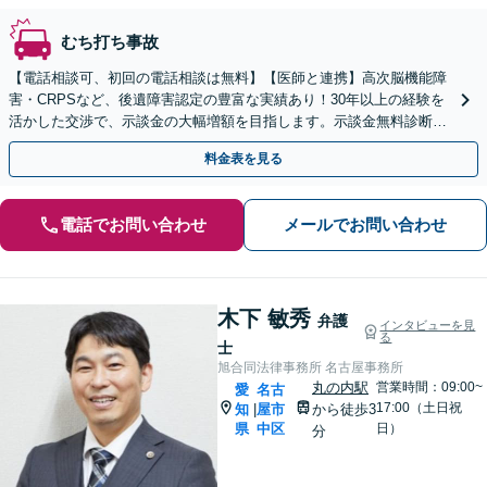
むち打ち事故
【電話相談可、初回の電話相談は無料】【医師と連携】高次脳機能障
害・CRPSなど、後遺障害認定の豊富な実績あり！30年以上の経験を
活かした交渉で、示談金の大幅増額を目指します。示談金無料診断サ
ービスあり【夜間休日対応】【丸の内駅3分】
料金表を見る
電話でお問い合わせ
メールでお問い合わせ
木下 敏秀
弁護
インタビューを見
る
士
旭合同法律事務所 名古屋事務所
丸の内駅
営業時間：09:00~
愛
名古
17:00（土日祝
知
屋市
から徒歩3
|
県
中区
日）
分