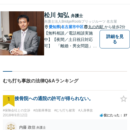
実績多数。お困りごとはお一
人で抱え込まず、まずはご相
談ください。皆様の明るい未
松川 知弘
弁護士
来のため、日々精進して参り
弁護士法人BridgeRootsブリッジルーツ 名古屋
ます。
愛知県
名古屋市中区
丸の内駅
から徒歩2分
|
【無料相談／電話相談実施
詳細を見
中】【夜間／土日祝日対応
る
可】 「離婚・男女問題」
「交通事故」「労働問題」
「相続」「債務整理」「刑事
事件」に注力しております。
弁護士と事務職員が力を合わ
せ、依頼者のみなさまに満足
むち打ち事故の法律Q&Aランキング
していただけるようサポート
いたします！
1
接骨院への通院の許可が得られない。
#保険会社との交渉
#自動車事故
#むち打ち被害
#人身事故
2018年9月12日
役にたった
27
内藤 政信
弁護士