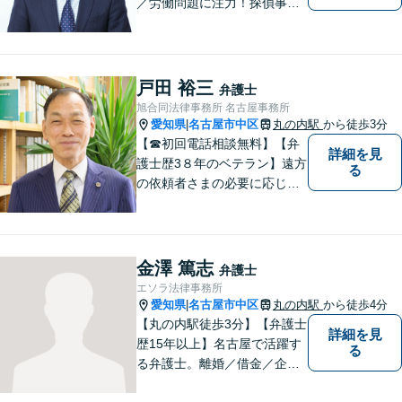
／労働問題に注力！探偵事務
所の紹介可能◎迅速、丁寧、
的確がモットーです。人間関
係も考慮した弁護を行いま
す。お困りごとがあれば、お
戸田 裕三
弁護士
気軽にご相談を！【法テラス
旭合同法律事務所 名古屋事務所
可】
愛知県
名古屋市中区
丸の内駅
から徒歩3分
|
【☎︎初回電話相談無料】【弁
詳細を見
護士歴3８年のベテラン】遠方
る
の依頼者さまの必要に応じて
ライン等ネットでの打ち合わ
せや多忙な方のために土日夜
間も対応致します。案件によ
っては分割払いにも対応させ
金澤 篤志
弁護士
ていただいております【地下
エソラ法律事務所
鉄鶴舞線丸の内駅より徒歩５
愛知県
名古屋市中区
丸の内駅
から徒歩4分
|
分】
【丸の内駅徒歩3分】【弁護士
詳細を見
歴15年以上】名古屋で活躍す
る
る弁護士。離婚／借金／企業
法務等、幅広いお困りごとで