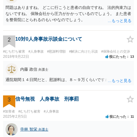
問題はありますね。 どこに行こうと患者の自由ですね。 法的拘束力は
ないですね。 保険会社から圧力がかかっているのでしょう。 また患者
を整骨院にとられるのもいやなのでしょう。
2
10対0人身事故示談金について
#むち打ち被害
#人身事故
#慰謝料増額
#解決に向けた示談
#保険会社との交渉
2018年9月22日
役にたった
13
内藤 政信
弁護士
通院期間１４日間だと、慰謝料は、８～９万くらいですね。
3
信号無視 人身事故 刑事罰
#加害者
#むち打ち被害
#人身事故
2025年2月5日
役にたった
11
寺林 智栄
弁護士