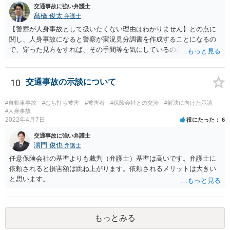
交通事故に強い弁護士
髙橋 俊太
弁護士
【警察が人身事故として扱いたくない理由はわかりません】との点に
関し、人身事故になると警察が実況見分調書を作成することになるの
で、穿った見方をすれば、その手間等を気にしているのかもしれませ
ん。 貴方がお怪我をされているということであれば、人身事故で処理
する方が適切だと思います。人身事故にしたからといって、相手方の
罪責等がそれだけで重くなるわけではありません。
10
交通事故の示談について
#自動車事故
#むち打ち被害
#被害者
#保険会社との交渉
#解決に向けた示談
#人身事故
2022年4月7日
役にたった
6
交通事故に強い弁護士
濵門 俊也
弁護士
任意保険会社の基準よりも裁判（弁護士）基準は高いです。弁護士に
依頼されると損害額は跳ね上がります。依頼されるメリットは大きい
と思います。
もっとみる