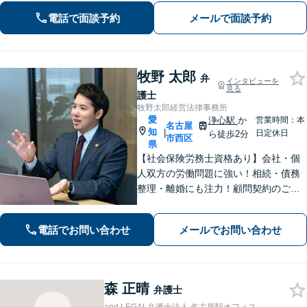
に、まずはご相談ください【事前予約
電話で面談予約
メールで面談予約
で休日・夜間面談可】
牧野 太郎
弁
インタビューを
見る
護士
牧野太郎経営法律事務所
愛
浄心駅
か
営業時間：本
名古屋
知
|
日定休日
ら徒歩2分
市西区
県
【社会保険労務士資格あり】会社・個
人双方の労働問題に強い！相続・債務
整理・離婚にも注力！顧問契約のご相
談大歓迎【電話相談可／ウェブ面談可
／完全個室／浄心駅徒歩2分】
電話でお問い合わせ
メールでお問い合わせ
森 正晴
弁護士