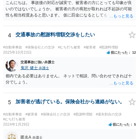
こんにちは。 事故後の対応が誠実で、被害者の方にとっても印象が良
いのではないでしょうか。 被害者の方の宥恕が取れれば不起訴の可能
性も相当程度あると思います。 仮に罰金になるとしても今回は略式の
可能性が高く、正式裁判での公判請求になる可能性は著しく低いでし
ょう。 参考になれば幸いです。
4
交通事故の慰謝料増額交渉をしたい
#自動車事故
#保険会社との交渉
#むち打ち被害
#被害者
#慰謝料増額
2025年10月23日
役にたった
12
交通事故に強い弁護士
鬼沢 健士
弁護士
都内である必要はありません。 ネットで相談、問い合わせできれば十
分でしょう。
5
加害者が逃げている。保険会社から連絡がない。
#自動車事故
#被害者
#保険会社との交渉
#慰謝料増額
#過失割合の交渉
#むち打ち被害
2024年1月29日
役にたった
5
匿名A
弁護士