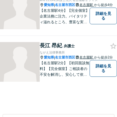
and LEGAL弁護士法人 名古屋駅オフィス
愛知県
名古屋市西区
名古屋駅
から徒歩4分
|
【名古屋駅4分】【完全個室】
詳細を見
企業法務に注力。バイタリテ
る
ィ溢れるところ、豊富な実
績、気軽に相談できるところ
がアピールポイントです。お
悩みの方は是非ご相談くださ
長江 昂紀
い。
弁護士
ながえ法律事務所
愛知県
名古屋市西区
名古屋駅
から徒歩2分
|
【名古屋駅2分】【初回面談無
詳細を見
料】【完全個室】ご相談者の
る
不安を解消し、安心して依頼
いただけるよう、わかりやす
い費用体系を心がけ、事前に
しっかりと説明を行います。
依頼者の気持ちに寄り添い、
最適な解決策をご提案するこ
とを大切にしています。