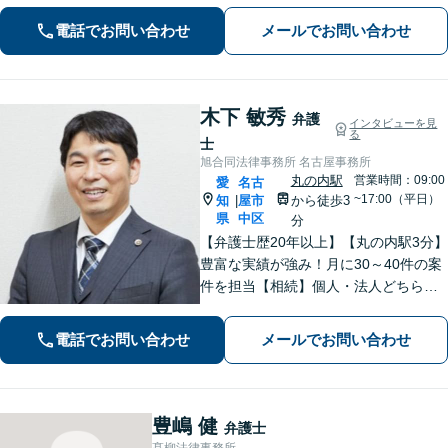
向けて尽力【労働問題】証拠集め・準
電話でお問い合わせ
メールでお問い合わせ
備から親身にサポート【他士業と連
携】
木下 敏秀
弁護
インタビューを見
る
士
旭合同法律事務所 名古屋事務所
丸の内駅
営業時間：09:00
愛
名古
~17:00（平日）
知
屋市
から徒歩3
|
県
中区
分
【弁護士歴20年以上】【丸の内駅3分】
豊富な実績が強み！月に30～40件の案
件を担当【相続】個人・法人どちらの
相談もお任せください【借金問題】双
方ともに納得する解決を目指します
電話でお問い合わせ
メールでお問い合わせ
【離婚問題】他士業と連携し多角的な
サービスを提供【初回面談無料】
豊嶋 健
弁護士
髙柳法律事務所