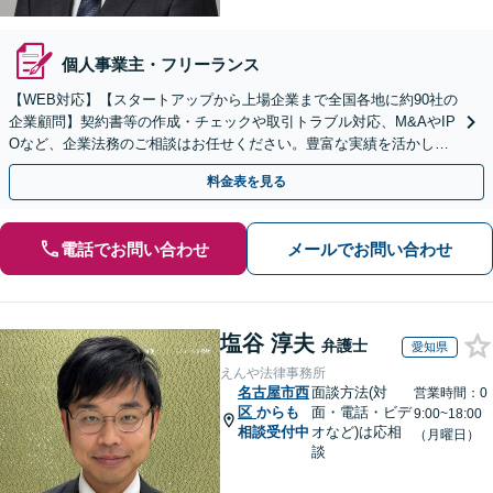
個人事業主・フリーランス
【WEB対応】【スタートアップから上場企業まで全国各地に約90社の
企業顧問】契約書等の作成・チェックや取引トラブル対応、M&AやIP
Oなど、企業法務のご相談はお任せください。豊富な実績を活かし的
確に対応を進めてまいります。
料金表を見る
電話でお問い合わせ
メールでお問い合わせ
塩谷 淳夫
弁護士
愛知県
えんや法律事務所
名古屋市西
面談方法(対
営業時間：0
区
からも
面・電話・ビデ
9:00~18:00
相談受付中
オなど)は応相
（月曜日）
談