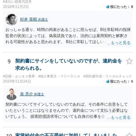
す。 ただし、「※これら⾏為が実際に独占禁⽌法違反となるかどうか
#未払い残業代請求
2018年11月2日
役にたった
8
は，具体的態様に照らして個別に判断されることとなる。例えば，優
越的地位の濫⽤に関して，不当に不利益を与えるか否かは，課される
杉井 英昭
義務等の内容や期間が⽬的に照らして過⼤であるか，与える不利益の
弁護士
程度，代償措置の有無やその⽔準，あらかじめ⼗分な協議が⾏われた
おっしゃる通り、時間の拘束があることに照らせば、B社常駐時の指揮
か等を考慮の上，個別具体的に判断される」という指摘もなされてい
監督の状況によっては、偽装請負であり、法的には雇用契約と解釈さ
るので、ご事案に応じ、挙げられている事情を具体的に検討して行く
れる可能性があると思われます。 B社に常駐してほしいと先方が求め
必要があります。 なお、退所等で事務所側と揉めるようであれば、弁
る理由がコミュニケーションをしやすいからであるとするのであれ
護士に直接相談・依頼し、事務所側と交渉にあたってもらう方法もあ
ば、折衷的な提案として、「突発的な質問に対応できるように、基本
るかと思います。 （参考）「⼈材分野における公正取引委員会の取
的には１０時〜１９時はできるだけB社にいるよう努力はします。た
9
契約書にサインをしていないのですが、違約金を
組」（令和元年９月２５日 公正取引委員会）６頁 https://www.jftc.g
だ、他の仕事もありますので、必ずその条件を守れるとは限りません
求められる。
o.jp/houdou/kouenkai/190925kondan_file/siryou2.pdf
し、B社常駐時であっても本件以外の仕事もさせてもらうことになりま
#芸能・エンタメ業界
#個人事業主・フリーランス
#契約書作成・リーガルチェック
す。」というものが考えられます。 その提案すら断られるようであれ
2023年11月24日
役にたった
5
ば、ちょっと危険な会社だというシグナルと考えるべきでしょう。
泉 亮介
弁護士
契約書についてサインしていないのであれば、その条件に合意をして
いたということにはなりませんので、違約金について支払う必要はな
いでしょう。 損害賠償請求等についても自身の仕事を全て処理してか
ら辞めるのであれば一般的には負担義務はないかと思われます。
家賃給付金の不正受給に加担してしまいました。