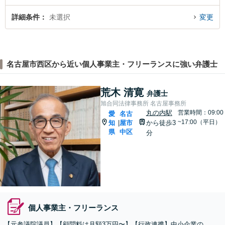
詳細条件
未選択
変更
名古屋市西区から近い個人事業主・フリーランスに強い弁護士
荒木 清寛
弁護士
旭合同法律事務所 名古屋事務所
丸の内駅
営業時間：09:00
愛
名古
~17:00（平日）
知
屋市
から徒歩3
|
県
中区
分
個人事業主・フリーランス
【元参議院議員】【顧問料は月額3万円〜】【行政連携】中小企業の