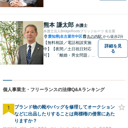
「交通事故」「労働問題」
「相続」「債務整理」「刑事
事件」に注力しております。
弁護士と事務職員が力を合わ
熊本 謙太郎
弁護士
せ、依頼者のみなさまに満足
弁護士法人BridgeRootsブリッジルーツ 名古屋
していただけるようサポート
愛知県
名古屋市中区
丸の内駅
から徒歩2分
|
いたします！
【無料相談／電話相談実施
詳細を見
中】【夜間／土日祝日対応
る
可】 「離婚・男女問題」
「交通事故」「労働問題」
「相続」「債務整理」「刑事
事件」に注力しております。
弁護士と事務職員が力を合わ
せ、依頼者のみなさまに満足
個人事業主・フリーランスの法律Q&Aランキング
していただけるようサポート
いたします！
1
ブランド物の靴やバッグを修理してオークション
などに出品したりすることは商標権の侵害にあた
りますか？