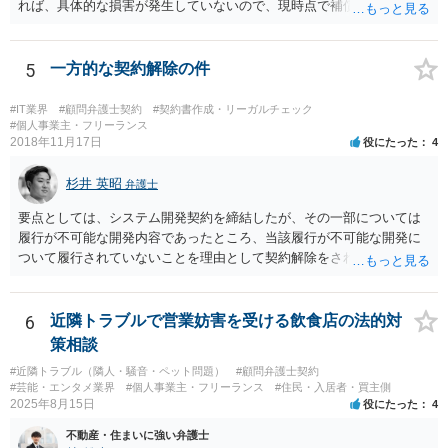
れば、具体的な損害が発生していないので、現時点で補償の必要はあ
りません。 なお、補償の問題が生じたときは、貴社がクライアントに
補償し、その補償分を損害として外注先に賠償請求することになるで
しょう。
5
一方的な契約解除の件
#IT業界
#顧問弁護士契約
#契約書作成・リーガルチェック
#個人事業主・フリーランス
2018年11月17日
役にたった
4
杉井 英昭
弁護士
要点としては、システム開発契約を締結したが、その一部については
履行が不可能な開発内容であったところ、当該履行が不可能な開発に
ついて履行されていないことを理由として契約解除をされた。そこ
で、既に開発を完了したものについての請負代金を請求できるか、と
いうご質問であると理解しました。 まず、「物理的にできない開発で
一方的に契約不履行のように伝えられ」とのことですが、「物理的に
6
近隣トラブルで営業妨害を受ける飲食店の法的対
できない」と真に言えるのかどうか、なぜ「物理的にできない開発」
策相談
を請け負うことになったのかが問題です。 もし、「物理的にできな
#近隣トラブル（隣人・騒音・ペット問題）
#顧問弁護士契約
い」という意味が、単に「契約に記載された納期では間に合わない」
#芸能・エンタメ業界
#個人事業主・フリーランス
#住民・入居者・買主側
ということであれば、それは単純に履行遅滞を理由とする債務不履行
2025年8月15日
役にたった
4
ですから、契約解除は有効です。 「物理的にできない」が、そもそも
不動産・住まいに強い弁護士
そのような開発は理論的に不可能（例えば、タイムマシンを作るとい