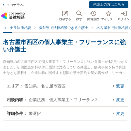
弁護士の方はこちら
ココナラへ
投稿する
探す
閲覧履歴
マイリスト
ログイン
ココナラ法律相談
愛知県で法律相談できる弁護士
名古屋市で法律相談
名古屋市西区の個人事業主・フリーランスに強
い弁護士
愛知県の名古屋市西区で個人事業主・フリーランスに強い弁護士が4名見つかり
ました。初回面談無料や休日面談に対応している弁護士、解決事例を持つ弁護
士なども掲載中。企業法務に関係する顧問弁護士契約や契約書作成・リーガル
チェック、雇用契約書・就業規則作成等の細かな分野での絞り込み検索もでき
便利です。特にいなほ法律事務所の伊藤 力也弁護士や牧野太郎経営法律事務所
エリア
愛知県、名古屋市西区
変更
の牧野 太郎弁護士、ながえ法律事務所の長江 昂紀弁護士のプロフィール情報や
弁護士費用、強みなどが注目されています。『名古屋市西区で土日や夜間に発
相談内容
企業法務、個人事業主・フリーランス
変更
生した個人事業主・フリーランスのトラブルを今すぐに弁護士に相談したい』
『個人事業主・フリーランスのトラブル解決の実績豊富な近くの弁護士を検索
したい』『初回相談無料で個人事業主・フリーランスを法律相談できる名古屋
詳細条件
未選択
変更
市西区内の弁護士に相談予約したい』などでお困りの相談者さんにおすすめで
す。