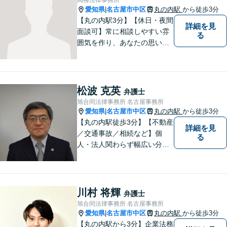
愛知県
名古屋市中区
丸の内駅
から徒歩3分
|
【丸の内駅3分】【休日・夜間
詳細を見
面談可】常に相談しやすい雰
る
囲気を作り、あなたの思いを
把握いたします。依頼者様の
思いを尊重した上で、法的問
題を解決へと導きます。法的
観点を踏まえた解決の見通し
松波 克英
弁護士
を丁寧に説明し、最適な方法
旭合同法律事務所 名古屋事務所
を見つけていきます。
愛知県
名古屋市中区
丸の内駅
から徒歩3分
|
【丸の内駅徒歩3分】【不動産
詳細を見
／交通事故／相続など】個
る
人・法人関わらず幅広い分野
に対応可能です！弁護歴35年
以上の大ベテラン弁護士。こ
れまで培った知見を基に、皆
様のお望みの解決に導きま
川村 将輝
弁護士
す。まずはお気軽にご相談く
旭合同法律事務所 名古屋事務所
ださい！【完全個室対応】
愛知県
名古屋市中区
丸の内駅
から徒歩3分
|
【丸の内駅から3分】企業法務