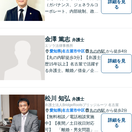
詳細を見
（ガバナンス、ジェネラルコ
る
ーポレート、内部統制、政策
渉外、資金調達、ブロックチ
ェーン、Web3.0分野、航空・
宇宙）、消費者被害、相続な
ど。個人・法人問わず、初め
金澤 篤志
弁護士
ての方でもまずはご相談下さ
エソラ法律事務所
い。【ビデオ面談・メール相
愛知県
名古屋市中区
丸の内駅
から徒歩4分
|
談対応】
【丸の内駅徒歩3分】【弁護士
詳細を見
歴15年以上】名古屋で活躍す
る
る弁護士。離婚／借金／企業
法務等、幅広いお困りごとで
実績多数。お困りごとはお一
人で抱え込まず、まずはご相
談ください。皆様の明るい未
松川 知弘
弁護士
来のため、日々精進して参り
弁護士法人BridgeRootsブリッジルーツ 名古屋
ます。
愛知県
名古屋市中区
丸の内駅
から徒歩2分
|
【無料相談／電話相談実施
詳細を見
中】【夜間／土日祝日対応
る
可】 「離婚・男女問題」