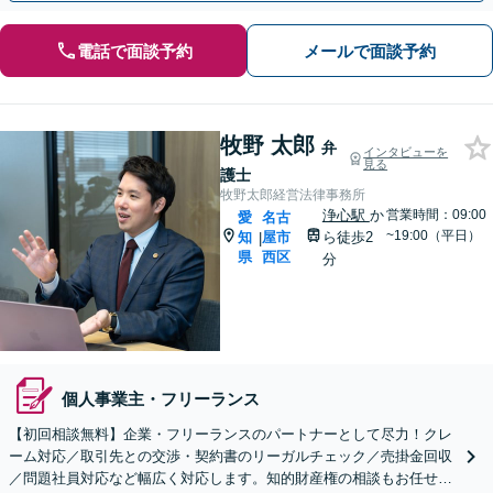
電話で面談予約
メールで面談予約
牧野 太郎
弁
インタビューを
見る
護士
牧野太郎経営法律事務所
浄心駅
か
営業時間：09:00
愛
名古
~19:00（平日）
知
屋市
ら徒歩2
|
県
西区
分
個人事業主・フリーランス
【初回相談無料】企業・フリーランスのパートナーとして尽力！クレ
ーム対応／取引先との交渉・契約書のリーガルチェック／売掛金回収
／問題社員対応など幅広く対応します。知的財産権の相談もお任せ！