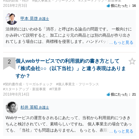
#知的財産・特許
#個人事業主・フリーランス
#スタートアップ・新規事業
2018年2月3日
役にたった
16
甲本 晃啓
弁護士
法律的にはいわゆる「消尽」と呼ばれる論点の問題です。 一般向けに
かみ砕いて説明すると、加工により元の商品とは別の商品が作り出さ
れてしまう場合には、商標権を侵害します。ハンドバッグをポーチに
リメイクするなどの場合です。他方で、単なる性能や品質を維持する
ための加工（一般にいう修理）は、商標権を侵害しません。 商標権者
は、その商品を売ったときに対価を回収しているので、商標権は用い
2
個人webサービスでの利用規約の書き方として
尽くされている（用尽、消尽といいます。）と解釈されます。他方
「株式会社○○（以下当社）」と違う表現はありま
で、商標権者の預かり知らないところで、販売した商品から別の商品
すか？
（コピー品やリメイク品）が作りだされてしまうと、その商品が仮に
#契約書作成・リーガルチェック
#個人事業主・フリーランス
酷い品質であれば、商標権者のブランドイメージが傷ついてしまいま
#スタートアップ・新規事業
#IT業界
すし、その証商標権者にクレームが来てしまいますので、商標権を侵
2018年8月14日
役にたった
21
害します。その商品が流通すれば商標権（ロゴマーク等）に対する一
般消費者の信頼も害することになります。また、本来商標権者に入る
杉井 英昭
弁護士
べき利益が入らないことになります。 修理だけではそのような問題は
生じません。
Webサービスの運営をされるにあたって、当初から利用規約につきき
ちんと検討されていて、素晴らしいですね。 個人事業主の場合であっ
ても、「当社」でも問題はありません。 もっとも、表現に違和感があ
るというのであれば、屋号を使うとよいでしょう。 例えば、田中一郎