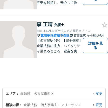
不安を解消し、安心して依頼
いただけるよう、わかりやす
い費用体系を心がけ、事前に
しっかりと説明を行います。
森 正晴
依頼者の気持ちに寄り添い、
弁護士
最適な解決策をご提案するこ
and LEGAL弁護士法人 名古屋駅オフィス
とを大切にしています。
愛知県
名古屋市西区
名古屋駅
から徒歩4分
|
【名古屋駅4分】【完全個室】
詳細を見
企業法務に注力。バイタリテ
る
ィ溢れるところ、豊富な実
績、気軽に相談できるところ
がアピールポイントです。お
悩みの方は是非ご相談くださ
い。
エリア
愛知県、名古屋市西区
変更
相談内容
企業法務、個人事業主・フリーランス
変更