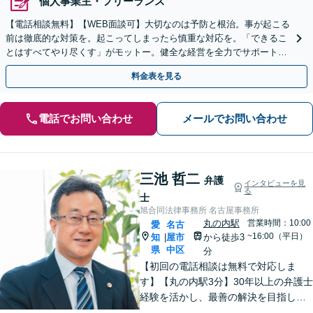
個人事業主・フリーランス
【電話相談無料】【WEB面談可】大切なのは予防と根治。事が起こる
前は徹底的な対策を。起こってしまったら慎重な対応を。「できるこ
とはすべてやり尽くす」がモットー。健全な経営を全力でサポートい
たします。【丸の内駅3分】【休日面談可】
料金表を見る
電話でお問い合わせ
メールでお問い合わせ
三池 哲二
弁護
インタビューを見
る
士
旭合同法律事務所 名古屋事務所
丸の内駅
営業時間：10:00
愛
名古
~16:00（平日）
知
屋市
から徒歩3
|
県
中区
分
【初回の電話相談は無料で対応しま
す】【丸の内駅3分】30年以上の弁護士
経験を活かし、最善の解決を目指しま
す【交通事故】示談金の大幅な増額に