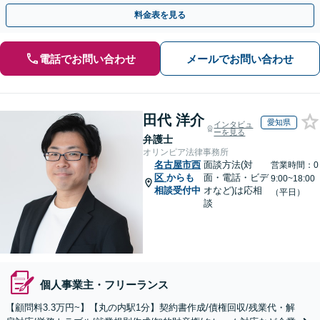
【顧問契約も受付中】【完全個室】【浄心駅2分】
料金表を見る
電話でお問い合わせ
メールでお問い合わせ
田代 洋介
愛知県
インタビュ
ーを見る
弁護士
オリンピア法律事務所
名古屋市西
面談方法(対
営業時間：0
区
からも
面・電話・ビデ
9:00~18:00
相談受付中
オなど)は応相
（平日）
談
個人事業主・フリーランス
【顧問料3.3万円~】【丸の内駅1分】契約書作成/債権回収/残業代・解