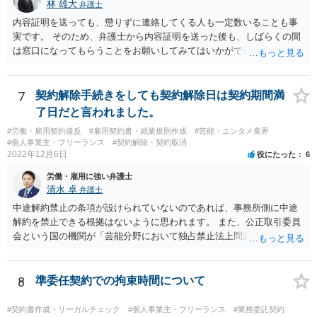
林 雄大
弁護士
う契約等）であれば、契約自体が無効になる可能性があります。 いず
れの場合であっても、結局は、上記の「物理的にできない」部分を除
内容証明を送っても、懲りずに連絡してくる人も一定数いることも事
いた部分は開発完了しているということですから、その部分に相当す
実です。 そのため、弁護士から内容証明を送った後も、しばらくの間
る請負代金は請求できる可能性があります。 ただし、当該開発完了部
は窓口になってもらうことをお願いしてみてはいかがでしょうか。 そ
分だけでどれくらいの価値があるのか、が問題になります。 一般論は
うすれば、もしその方から不当な要求を受けることがあっても、「窓
以上で、より個別的なお話は、詳しい契約内容や開発内容を知る必要
口（弁護士に）言ってください」とだけお伝えし、それ以外には一切
がありますので、正式に弁護士に相談することも検討された方がよい
応じないという姿勢をとることができるため、スタッフの方の負担軽
7
契約解除手続きをしても契約解除日は契約期間満
と思います。
減を図れると思います。 大変な状況かと思いますが、ご参考になりま
了日だと言われました。
したら幸いです。
#労働・雇用契約違反
#雇用契約書・就業規則作成
#芸能・エンタメ業界
#個人事業主・フリーランス
#契約解除・契約取消
2022年12月6日
役にたった
6
労働・雇用に強い弁護士
清水 卓
弁護士
中途解約禁止の条項が設けられていないのであれば、事務所側に中途
解約を禁止できる根拠はないように思われます。 また、公正取引委員
会という国の機関が「芸能分野において独占禁止法上問題となり得る
行為の想定例」として、「所属事務所が，契約終了後は⼀定期間芸能
活動を⾏えない旨の義務を課し，⼜は移籍・独⽴した場合には芸能活
動を妨害する旨⽰唆して，移籍・独⽴を諦めさせること（優越的地位
8
準委任契約での拘束時間について
の濫⽤等）を例示しています。 ライバー事務所にも同様のことが言え
る可能性があり、あなたのケースでも、独占禁止法上問題となり得ま
#契約書作成・リーガルチェック
#個人事業主・フリーランス
#業務委託契約