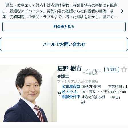
【愛知・岐阜エリア対応】対応実績多数！各業界特有の事情にも配慮
し、最適なアドバイスを。契約内容の確認から社内規程の整備・構
築、労務問題、企業間トラブルまで、培った経験を活かし、幅広く対
応いたします【オンライン面談OK（顧問締結後）】
料金表を見る
メールでお問い合わせ
辰野 樹市
千葉県
インタビュ
ーを見る
弁護士
ファミリア総合法律事務所
名古屋市西
面談方法(対
営業時間：1
区
からも
面・電話・ビデ
0:00~17:00
相談受付中
オなど)は応相
（平日）
談