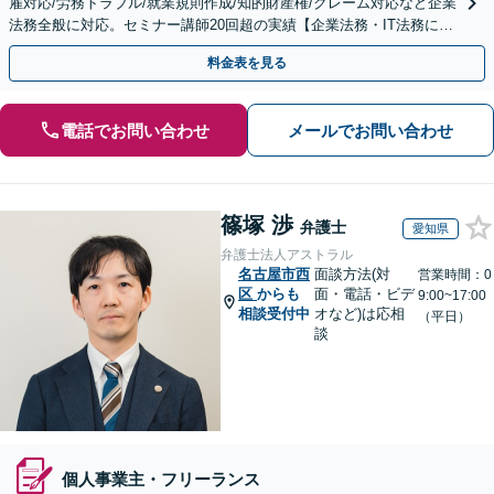
雇対応/労務トラブル/就業規則作成/知的財産権/クレーム対応など企業
法務全般に対応。セミナー講師20回超の実績【企業法務・IT法務に精
通】
料金表を見る
電話でお問い合わせ
メールでお問い合わせ
篠塚 渉
弁護士
愛知県
弁護士法人アストラル
名古屋市西
面談方法(対
営業時間：0
区
からも
面・電話・ビデ
9:00~17:00
相談受付中
オなど)は応相
（平日）
談
個人事業主・フリーランス