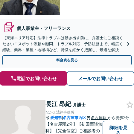
個人事業主・フリーランス
【東海エリア対応】法律トラブルは動き出す前に、弁護士にご相談く
ださい！スポット依頼や顧問、トラブル対応、予防法務まで、幅広く
経験。​​業界・業種・地域柄など、特徴を細かく把握し、最適な解決策
をご提示します
料金表を見る
電話でお問い合わせ
メールでお問い合わせ
長江 昂紀
弁護士
ながえ法律事務所
愛知県
名古屋市西区
名古屋駅
から徒歩2分
|
【名古屋駅2分】【初回面談無
詳細を見
料】【完全個室】ご相談者の
る