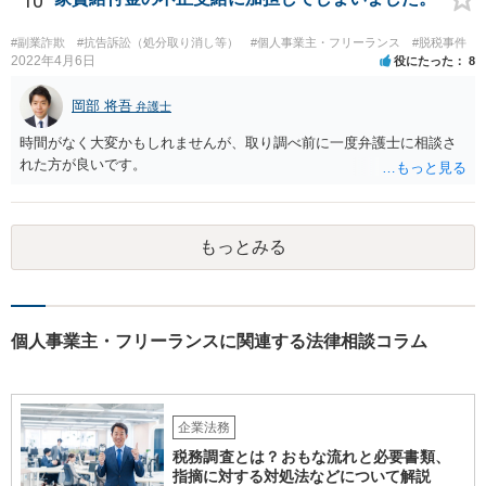
10
#副業詐欺
#抗告訴訟（処分取り消し等）
#個人事業主・フリーランス
#脱税事件
2022年4月6日
役にたった
8
岡部 将吾
弁護士
時間がなく大変かもしれませんが、取り調べ前に一度弁護士に相談さ
れた方が良いです。
もっとみる
個人事業主・フリーランスに関連する法律相談コラム
企業法務
税務調査とは？おもな流れと必要書類、
指摘に対する対処法などについて解説