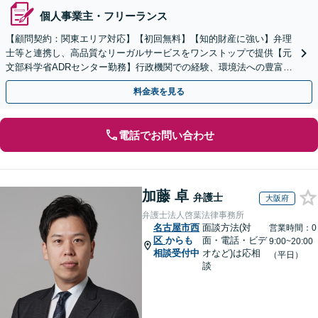
個人事業主・フリーランス
【顧問契約：関東エリア対応】【初回無料】【知的財産に強い】弁理
士等と連携し、高品質なリーガルサービスをワンストップで提供【元
文部科学省ADRセンター勤務】行政機関での経験、環境法への豊富な
知識を活かし、事業者さまの抱える問題を解決へ導きます
料金表を見る
電話でお問い合わせ
加藤 卓
弁護士
大阪府
弁護士法人啓葉法律事務所
名古屋市西
面談方法(対
営業時間：0
区
からも
面・電話・ビデ
9:00~20:00
相談受付中
オなど)は応相
（平日）
談