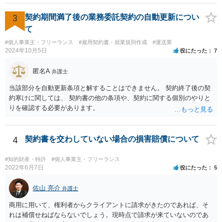
さんが「ABCウェブサービス」の屋号で事業を運営する際には、「当
社」の代わりに「ABCウェブサービス」とか「ABCWS」を使う等で
3
契約期間満了後の業務委託契約の自動更新につい
す。
て
#個人事業主・フリーランス
#雇用契約書・就業規則作成
#運送業
2024年10月5日
役にたった
7
匿名A
弁護士
当該部分を自動更新条項と解することはできません。 契約終了後の契
約寒けに関しては、 契約書の他の条項や、契約に関する個別のやりと
りを確認する必要があります。
4
契約書を交わしていない場合の損害賠償について
#知的財産・特許
#個人事業主・フリーランス
2022年6月7日
役にたった
5
佐山 亮介
弁護士
商用に用いて、権利者からクライアントに請求がきたのであれば、そ
れは補償せねばならないでしょう。現時点で請求が来ていないのであ