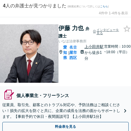
4
人の弁護士が見つかりました
(検索結果について詳しくは
こちら
)
4件中 1-4件を表示
伊藤 力也
弁
インタビューを
見る
護士
いなほ法律事務所
上小田井駅
営業時間：10:00
愛
名古
~18:00（平日）
知
屋市
から徒歩1
|
県
西区
分
個人事業主・フリーランス
従業員、取引先、顧客とのトラブル対応や、予防法務はご相談くださ
い！損失の拡大を防ぐと共に、企業の成長を法務の面からサポートし
ます。【事前予約で休日・夜間面談可】【上小田井駅1分】
料金表を見る