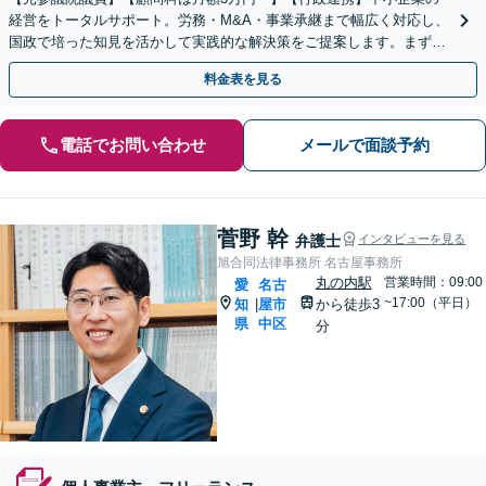
経営をトータルサポート。労務・M&A・事業承継まで幅広く対応し、
国政で培った知見を活かして実践的な解決策をご提案します。まずは
お気軽にご相談ください。
料金表を見る
電話でお問い合わせ
メールで面談予約
菅野 幹
弁護士
インタビューを見る
旭合同法律事務所 名古屋事務所
丸の内駅
営業時間：09:00
愛
名古
~17:00（平日）
知
屋市
から徒歩3
|
県
中区
分