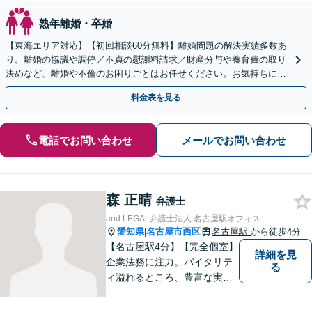
熟年離婚・卒婚
【東海エリア対応】【初回相談60分無料】離婚問題の解決実績多数あ
り。離婚の協議や調停／不貞の慰謝料請求／財産分与や養育費の取り
決めなど、離婚や不倫のお困りごとはお任せください。お気持ちに寄
り添い、ご意向に沿う解決を目指します【Web相談可】
料金表を見る
電話でお問い合わせ
メールでお問い合わせ
森 正晴
弁護士
and LEGAL弁護士法人 名古屋駅オフィス
愛知県
名古屋市西区
名古屋駅
から徒歩4分
|
【名古屋駅4分】【完全個室】
詳細を見
企業法務に注力。バイタリテ
る
ィ溢れるところ、豊富な実
績、気軽に相談できるところ
がアピールポイントです。お