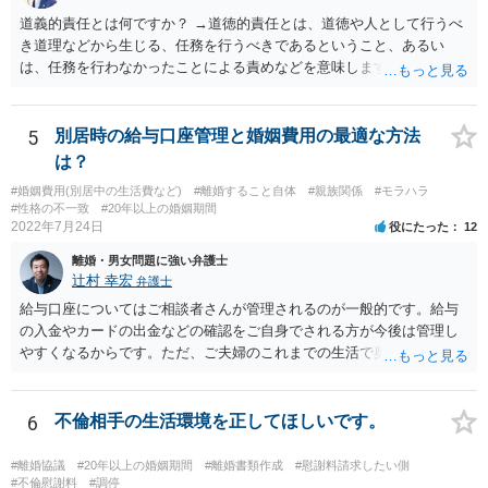
道義的責任とは何ですか？ →道徳的責任とは、道徳や人として行うべ
き道理などから生じる、任務を行うべきであるということ、あるい
は、任務を行わなかったことによる責めなどを意味します。 道義的責
任では、倫理ないし道徳上の責任のため法的責任のような強制力や罰
則はありませんが、道義的責任を果たさないことで、他人からの信用
を無くす、不遇を受けるなどの一般的にはそのような事実上の不利益
5
別居時の給与口座管理と婚姻費用の最適な方法
が生じます。
は？
#婚姻費用(別居中の生活費など)
#離婚すること自体
#親族関係
#モラハラ
#性格の不一致
#20年以上の婚姻期間
2022年7月24日
役にたった
12
離婚・男女問題に強い弁護士
辻村 幸宏
弁護士
給与口座についてはご相談者さんが管理されるのが一般的です。給与
の入金やカードの出金などの確認をご自身でされる方が今後は管理し
やすくなるからです。ただ、ご夫婦のこれまでの生活で奥様が管理さ
れており不当な出金をしないというのであれば、それはそのまま維持
しても構わないとは思います。 隠し財産といっても、収入は給与だけ
で隠しようがないでしょうし、今わかっていない財産がないのであれ
6
不倫相手の生活環境を正してほしいです。
ば別居後に新たな財産ができてもお互いに分与を主張できないことに
はなりますので杞憂ということになろうかと思います。 婚姻費用を渡
#離婚協議
#20年以上の婚姻期間
#離婚書類作成
#慰謝料請求したい側
さないというおそれを奥様が抱くのはやむない面もあるとは思います
#不倫慰謝料
#調停