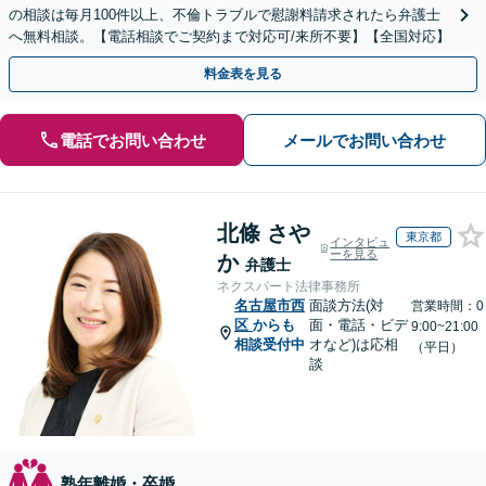
の相談は毎月100件以上、不倫トラブルで慰謝料請求されたら弁護士
へ無料相談。【電話相談でご契約まで対応可/来所不要】【全国対応】
料金表を見る
電話でお問い合わせ
メールでお問い合わせ
北條 さや
東京都
インタビュ
ーを見る
か
弁護士
ネクスパート法律事務所
名古屋市西
面談方法(対
営業時間：0
区
からも
面・電話・ビデ
9:00~21:00
相談受付中
オなど)は応相
（平日）
談
熟年離婚・卒婚