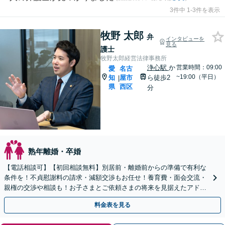
3件中 1-3件を表示
牧野 太郎
弁
インタビューを
見る
護士
牧野太郎経営法律事務所
浄心駅
か
営業時間：09:00
愛
名古
~19:00（平日）
知
屋市
ら徒歩2
|
県
西区
分
熟年離婚・卒婚
【電話相談可】【初回相談無料】別居前・離婚前からの準備で有利な
条件を！不貞慰謝料の請求・減額交渉もお任せ！養育費・面会交流・
親権の交渉や相談も！お子さまとご依頼さまの将来を見据えたアドバ
イス！【完全個室】【浄心駅2分】【子連れ相談可】
料金表を見る