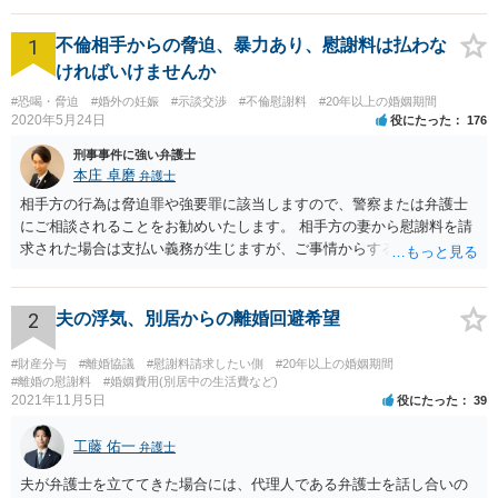
1
不倫相手からの脅迫、暴力あり、慰謝料は払わな
ければいけませんか
#恐喝・脅迫
#婚外の妊娠
#示談交渉
#不倫慰謝料
#20年以上の婚姻期間
2020年5月24日
役にたった
176
刑事事件に強い弁護士
本庄 卓磨
弁護士
相手方の行為は脅迫罪や強要罪に該当しますので、警察または弁護士
にご相談されることをお勧めいたします。 相手方の妻から慰謝料を請
求された場合は支払い義務が生じますが、ご事情からすると減額交渉
をする余地は十分にありそうです。
2
夫の浮気、別居からの離婚回避希望
#財産分与
#離婚協議
#慰謝料請求したい側
#20年以上の婚姻期間
#離婚の慰謝料
#婚姻費用(別居中の生活費など)
2021年11月5日
役にたった
39
工藤 佑一
弁護士
夫が弁護士を立ててきた場合には、代理人である弁護士を話し合いの