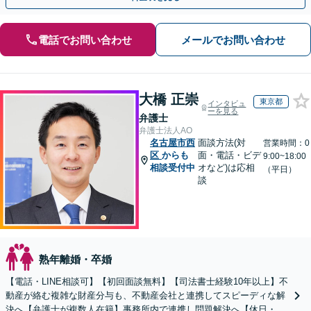
電話でお問い合わせ
メールでお問い合わせ
大橋 正崇
東京都
インタビュ
ーを見る
弁護士
弁護士法人AO
名古屋市西
面談方法(対
営業時間：0
区
からも
面・電話・ビデ
9:00~18:00
相談受付中
オなど)は応相
（平日）
談
熟年離婚・卒婚
【電話・LINE相談可】【初回面談無料】【司法書士経験10年以上】不
動産が絡む複雑な財産分与も、不動産会社と連携してスピーディな解
決へ【弁護士が複数人在籍】事務所内で連携し問題解決へ【休日・夜