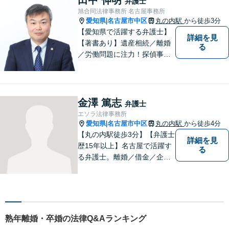
弁護士
ていただいております【地下
旭合同法律事務所 名古屋事務所
鉄鶴舞線丸の内駅より徒歩５
愛知県
名古屋市中区
丸の内駅
から徒歩3分
|
分】
【愛知県で活躍する弁護士】
詳細を見
【著書あり】遺産相続／離婚
る
／労働問題に注力！探偵事務
所の紹介可能◎迅速、丁寧、
的確がモットーです。人間関
係も考慮した弁護を行いま
す。お困りごとがあれば、お
金澤 篤志
弁護士
気軽にご相談を！【法テラス
エソラ法律事務所
可】
愛知県
名古屋市中区
丸の内駅
から徒歩4分
|
【丸の内駅徒歩3分】【弁護士
詳細を見
歴15年以上】名古屋で活躍す
る
る弁護士。離婚／借金／企業
法務等、幅広いお困りごとで
実績多数。お困りごとはお一
人で抱え込まず、まずはご相
談ください。皆様の明るい未
来のため、日々精進して参り
熟年離婚・卒婚の法律Q&Aランキング
ます。