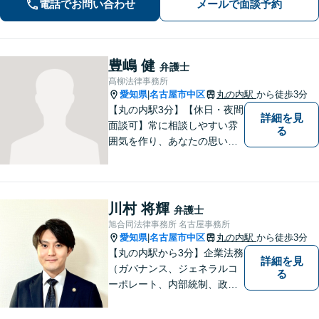
電話でお問い合わせ
メールで面談予約
豊嶋 健
弁護士
髙柳法律事務所
愛知県
名古屋市中区
丸の内駅
から徒歩3分
|
【丸の内駅3分】【休日・夜間
詳細を見
面談可】常に相談しやすい雰
る
囲気を作り、あなたの思いを
把握いたします。依頼者様の
思いを尊重した上で、法的問
題を解決へと導きます。法的
観点を踏まえた解決の見通し
川村 将輝
弁護士
を丁寧に説明し、最適な方法
旭合同法律事務所 名古屋事務所
を見つけていきます。
愛知県
名古屋市中区
丸の内駅
から徒歩3分
|
【丸の内駅から3分】企業法務
詳細を見
（ガバナンス、ジェネラルコ
る
ーポレート、内部統制、政策
渉外、資金調達、ブロックチ
ェーン、Web3.0分野、航空・