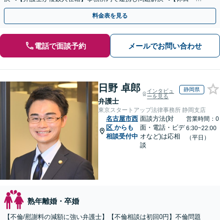
間面談可】【子連れ相談可】【虎ノ門駅1分】
料金表を見る
電話で面談予約
メールでお問い合わせ
日野 卓郎
静岡県
インタビュ
ーを見る
弁護士
東京スタートアップ法律事務所 静岡支店
名古屋市西
面談方法(対
営業時間：0
区
からも
面・電話・ビデ
6:30~22:00
相談受付中
オなど)は応相
（平日）
談
熟年離婚・卒婚
【不倫/慰謝料の減額に強い弁護士】【不倫相談は初回0円】不倫問題