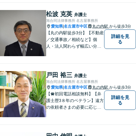
宇宙）、消費者被害、相続な
ど。個人・法人問わず、初め
松波 克英
弁護士
ての方でもまずはご相談下さ
旭合同法律事務所 名古屋事務所
い。【ビデオ面談・メール相
愛知県
名古屋市中区
丸の内駅
から徒歩3分
|
談対応】
【丸の内駅徒歩3分】【不動産
詳細を見
／交通事故／相続など】個
る
人・法人関わらず幅広い分野
に対応可能です！弁護歴35年
以上の大ベテラン弁護士。こ
れまで培った知見を基に、皆
様のお望みの解決に導きま
戸田 裕三
弁護士
す。まずはお気軽にご相談く
旭合同法律事務所 名古屋事務所
ださい！【完全個室対応】
愛知県
名古屋市中区
丸の内駅
から徒歩3分
|
【☎︎初回電話相談無料】【弁
詳細を見
護士歴3８年のベテラン】遠方
る
の依頼者さまの必要に応じて
ライン等ネットでの打ち合わ
せや多忙な方のために土日夜
間も対応致します。案件によ
っては分割払いにも対応させ
田中 伸明