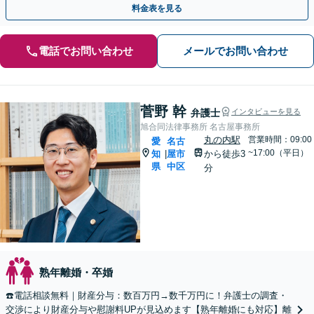
料金表を見る
電話でお問い合わせ
メールでお問い合わせ
菅野 幹
弁護士
インタビューを見る
旭合同法律事務所 名古屋事務所
丸の内駅
営業時間：09:00
愛
名古
~17:00（平日）
知
屋市
から徒歩3
|
県
中区
分
熟年離婚・卒婚
☎️電話相談無料｜財産分与：数百万円→数千万円に！弁護士の調査・
交渉により財産分与や慰謝料UPが見込めます【熟年離婚にも対応】離