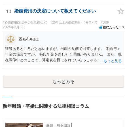
への侵害行為は違法の可能性があります。したがって、夫が相手女性
と会う約束を取り付け、探偵が公道上から尾行・撮影して住所を割り
10
婚姻費用の決定について教えてください
出す方法は、手段が適法であれば問題ありません。 ２ 相手女性が既
婚者であった場合の夫への慰謝料請求の可能性 相手女性が既婚である
#婚姻費用(別居中の生活費など)
#20年以上の婚姻期間
#モラハラ
#調停
場合、その配偶者は、夫と相手女性の双方に対して不貞行為に基づく
2024年2月6日
役にたった
2
慰謝料請求を行うことが可能です（民法709条）。 ただし、夫に以下
の事情があれば、過失の有無や慰謝料額に影響します。 ・相手女性が
匿名A
弁護士
独身であると虚偽申告していた ・夫が既婚と知らなかったことに合理
諸説あるところだと思いますが、当職の見解で回答します。 ①給与＋
的理由がある もっとも、相手女性が既婚であることを容易に確認でき
年金の場合ですが、 特段年金を差し引く理由がありません。 また、現
たにもかかわらず漫然と関係を続けた場合は、夫の過失が認められ、
在調停中とのことで、算定表を目にされていらっしゃるかと思いま
慰謝料（50～150万円程度？）が発生し得ます。
す。 給与と年金を単純に足した金額で計算すべきかどうかですが、 給
与の場合、就労するために必要だとされる経費を控除しています。 年
金の場合は、この控除をする必要がありませんので、 詳しい計算式は
もっとみる
割愛しますが、 単純な足し算をした部分の表よりも多い金額が妥当と
いうことになります。 ②婚姻費用は相当額の半分10万円しか出さない
半分というのは合理的な根拠がありません。 算定表上、夫婦のみのも
ので考えるというのであれば多少はわかりますが。 合意ができなけれ
ば審判となりますが、 相手方の根拠のない主張に沿ったものになると
熟年離婚・卒婚に関連する法律相談コラム
は考え難いと思います。
離婚・男女問題