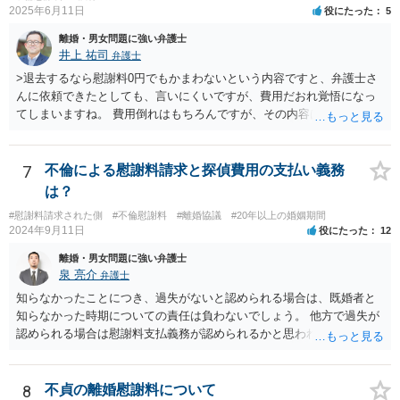
2025年6月11日
役にたった
5
が、ここは信じていただくしかないですし、婚姻費用の金額の合意が
できるかどうかの方が重要だと思います（合意できなれば納得した金
離婚・男女問題に強い弁護士
額をもらえないという意味では、奥様の不満は残るからです）。 特別
井上 祐司
弁護士
経費という問題はあるのですが、一般には、収入から婚姻費用は定め
>退去するなら慰謝料0円でもかまわないという内容ですと、弁護士さ
られ、全ての生活費が入っていると見ます。奥様の利益のために支払
んに依頼できたとしても、言いにくいですが、費用だおれ覚悟になっ
っている費用については、婚姻費用から引くことも相当だと思いま
てしまいますね。 費用倒れはもちろんですが、その内容は、法律的に
す。
義務のないことをお願いする内容となってしまうので、弁護士の受任
は期待しにくいと思います。 内容証明又は弁護士に委任することを検
討されているのであれば、慰謝料請求に限定した方がよいでしょう。
7
不倫による慰謝料請求と探偵費用の支払い義務
内容証明郵便において、「退去するのであれば慰謝料は要らない」と
は？
あなたが書いたとしても、法律上、あなたに建物からの退去を求める
#慰謝料請求された側
#不倫慰謝料
#離婚協議
#20年以上の婚姻期間
権限はないので、やはり不自然になってしまいます。
2024年9月11日
役にたった
12
離婚・男女問題に強い弁護士
泉 亮介
弁護士
知らなかったことにつき、過失がないと認められる場合は、既婚者と
知らなかった時期についての責任は負わないでしょう。 他方で過失が
認められる場合は慰謝料支払義務が認められるかと思われます。 ま
た、夫婦関係が冷め切っているというのは不貞相手の発言であり、客
観的な事実かは不明なため、客観的な事実として婚姻関係が破綻して
いたことが証明できない限り、そのような説明を受けていたとしても
8
不貞の離婚慰謝料について