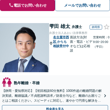
電話でお問い合わせ
メールでお問い合わせ
雫田 雄太
弁護士
静岡県
弁護士法人あおい法律事務所
名古屋市西
面談方法(対
営業時間：0
区
からも
面・電話・ビデ
9:00~20:00
相談受付中
オなど)は応相
（平日）
談
熟年離婚・卒婚
【静岡・愛知県対応】【初回相談60分無料】1000件超の離婚問題の解
決実績。離婚協議／不貞慰謝料請求／財産分与など、離婚のお困りご
とはご相談ください。スピーディに対応し、速やかで円滑な解決を目
指します【女性弁護士・男性弁護士どちらも所属】
料金表を見る