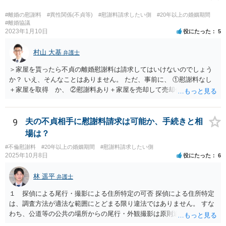
配偶者からの慰謝料請求については影響はあまりしないでしょう。 探
偵費用については認められるケースもありますが、一部に限られるも
#離婚の慰謝料
#異性関係(不貞等)
#慰謝料請求したい側
#20年以上の婚姻期間
のも多く、少なくとも最初から支払いに合意はせず、支払い義務がな
#離婚協議
2023年1月10日
役にたった
5
いことを主張し争うこととなるかと思われます。
村山 大基
弁護士
＞家屋を貰ったら不貞の離婚慰謝料は請求してはいけないのでしょう
か？ いえ、そんなことはありません。 ただ、事前に、 ①慰謝料なし
＋家屋を取得 か、 ②慰謝料あり＋家屋を売却して売却代金を分ける
の、どちらが得かは計算しておいた方がいいと思います。 ①の方が得
なら、慰謝料代わりに不動産全部もらう、はありだと思います。 ＞婚
姻費用は慰謝料とは別だと思うのですが 主人は世間の相場は200万や
9
夫の不貞相手に慰謝料請求は可能か、手続きと相
とどうなんでしょうか？アドバイスお願いいたします。 婚姻費用につ
場は？
いては、おっしゃる通り別です。 なので、ご主人の主張通り慰謝料を
#不倫慰謝料
#20年以上の婚姻期間
#慰謝料請求したい側
２００万円と考えるにしても、 婚姻費用＋慰謝料２００万円、が正し
2025年10月8日
役にたった
6
いです。 その上で、このまま離婚に応じない場合、婚姻費用が月４万
円なら、５年と少し婚姻費用を貰い続ければ 婚姻費用だけでも２００
林 遥平
弁護士
万円になりますので、早めに近所の弁護士に相談に行って対応につい
てアドバイスを受けてみましょう。
１ 探偵による尾行・撮影による住所特定の可否 探偵による住所特定
は、調査方法が適法な範囲にとどまる限り違法ではありません。 すな
わち、公道等の公共の場所からの尾行・外観撮影は原則適法であり、
住居敷地内への侵入、屋内・窓越しの撮影、盗聴・盗撮等の私的領域