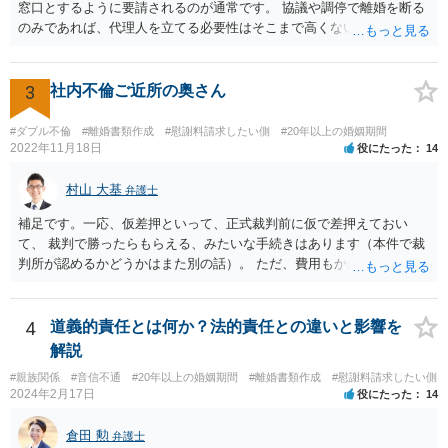
窓口とするように要請されるのが通常です。 協議や調停で離婚を断る
のみであれば、代理人を立てる必要性はそこまで高くないようにも思
われますが、条件によっては離婚も検討するというお考えの場合や婚
姻費用についてもまとまっていない状況である場合には代理人を立て
ることが適切かも知れません。 依頼するかどうかの検討も含め、お近
3
社内不倫ご近所の奥さん
くの弁護士へ相談はされてみると良いと考えます。
#ダブル不倫
#離婚書類作成
#慰謝料請求したい側
#20年以上の婚姻期間
2022年11月18日
役にたった
14
村山 大基
弁護士
補足です。一応、仮差押といって、正式裁判前に仮で差押えておい
て、 裁判で勝ったらもらえる、みたいな手続きはあります（本件で裁
判所が認めるかどうかはまた別の話）。 ただ、費用もかかりますし、
必ず本件で認められるとも限りませんので、現時点で仮差押を考える
のであれば、 面談相談に行って詳しく話を聞いてみましょう。
4
道義的責任とは何か？法的責任との違いと影響を
解説
#親族関係
#音信不通
#20年以上の婚姻期間
#離婚書類作成
#慰謝料請求したい側
2024年2月17日
役にたった
14
倉田 勲
弁護士