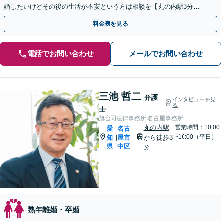
婚したいけどその後の生活が不安という方は相談を【丸の内駅3分】
【休日面談可】【WEB面談可】
料金表を見る
電話でお問い合わせ
メールでお問い合わせ
三池 哲二
弁護
インタビューを見
る
士
旭合同法律事務所 名古屋事務所
丸の内駅
営業時間：10:00
愛
名古
~16:00（平日）
知
屋市
から徒歩3
|
県
中区
分
熟年離婚・卒婚