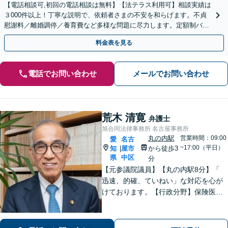
【電話相談可,初回の電話相談は無料】【法テラス利用可】相談実績は
３000件以上！丁寧な説明で、依頼者さまの不安を和らげます。不貞
慰謝料／離婚調停／養育費など多様な問題に尽力します。定額制バッ
クアッププランあり【夜間休日対応】【丸の内駅3分】
料金表を見る
電話でお問い合わせ
メールでお問い合わせ
荒木 清寛
弁護士
旭合同法律事務所 名古屋事務所
丸の内駅
営業時間：09:00
愛
名古
~17:00（平日）
知
屋市
から徒歩3
|
県
中区
分
【元参議院議員】【丸の内駅8分】「
迅速、的確、ていねい」な対応を心が
けております。【行政分野】保険医指
導への帯同に取り組みます【相続】事
業承継や不動産が絡んだ相続はぜひご
相談ください