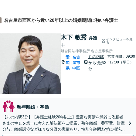
名古屋市西区から近い20年以上の婚姻期間に強い弁護士
木下 敏秀
弁護
インタビューを見
る
士
旭合同法律事務所 名古屋事務所
丸の内駅
営業時間：09:00
愛
名古
~17:00（平日）
知
屋市
から徒歩3
|
県
中区
分
熟年離婚・卒婚
【丸の内駅3分】【弁護士経験20年以上】豊富な実績を武器に依頼者
さまの幸せを第一に考えた解決策をご提案。熟年離婚、養育費、財産
分与、離婚調停など様々な分野の実績あり。性別年齢問わずに相談を
受け付けています。【初回面談無料】【夜間休日対応可】