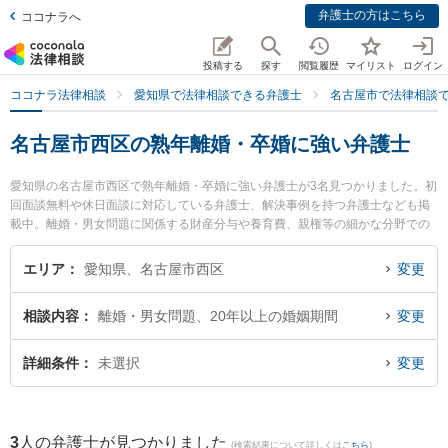
弁護士の方はこちら
ココナラへ
投稿する
探す
閲覧履歴
マイリスト
ログイン
ココナラ法律相談
愛知県で法律相談できる弁護士
名古屋市で法律相談
名古屋市西区の熟年離婚・卒婚に強い弁護士
愛知県の名古屋市西区で熟年離婚・卒婚に強い弁護士が3名見つかりました。初
回面談無料や休日面談に対応している弁護士、解決事例を持つ弁護士なども掲
載中。離婚・男女問題に関係する財産分与や養育費、親権等の細かな分野での
絞り込み検索もでき便利です。特に牧野太郎経営法律事務所の牧野 太郎弁護士
やand LEGAL弁護士法人 名古屋駅オフィスの森 正晴弁護士、ながえ法律事務
エリア
愛知県、名古屋市西区
変更
所の長江 昂紀弁護士のプロフィール情報や弁護士費用、強みなどが注目されて
います。『名古屋市西区で土日や夜間に発生した熟年離婚・卒婚のトラブルを
相談内容
離婚・男女問題、20年以上の婚姻期間
変更
今すぐに弁護士に相談したい』『熟年離婚・卒婚のトラブル解決の実績豊富な
近くの弁護士を検索したい』『初回相談無料で熟年離婚・卒婚を法律相談でき
る名古屋市西区内の弁護士に相談予約したい』などでお困りの相談者さんにお
詳細条件
未選択
変更
すすめです。
3
人の弁護士が見つかりました
(検索結果について詳しくは
こちら
)