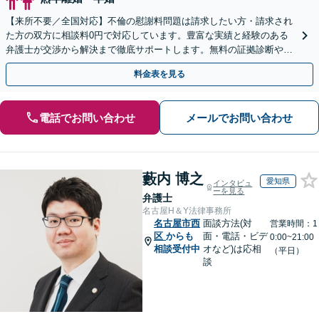
【来所不要／全国対応】不倫の慰謝料問題は請求したい方・請求され
た方の双方に相談料0円で対応しています。豊富な実績と経験のある
弁護士が交渉から解決まで徹底サポートします。無料の証拠診断や着
手金の返還保証もありますので安心してご相談ください。
料金表を見る
電話でお問い合わせ
メールでお問い合わせ
藪内 博之
愛知県
インタビュ
ーを見る
弁護士
名古屋H＆Y法律事務所
名古屋市西
面談方法(対
営業時間：1
区
からも
面・電話・ビデ
0:00~21:00
相談受付中
オなど)は応相
（平日）
談