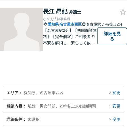
悩みの方は是非ご相談くださ
長江 昂紀
い。
弁護士
ながえ法律事務所
愛知県
名古屋市西区
名古屋駅
から徒歩2分
|
【名古屋駅2分】【初回面談無
詳細を見
料】【完全個室】ご相談者の
る
不安を解消し、安心して依頼
いただけるよう、わかりやす
い費用体系を心がけ、事前に
しっかりと説明を行います。
依頼者の気持ちに寄り添い、
最適な解決策をご提案するこ
とを大切にしています。
エリア
愛知県、名古屋市西区
変更
相談内容
離婚・男女問題、20年以上の婚姻期間
変更
詳細条件
未選択
変更