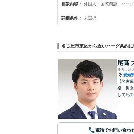
相談内容
外国人・国際問題、ハーグ
詳細条件
未選択
名古屋市東区から近いハーグ条約に
尾髙 
弁護士法
愛知
【名古屋
婚・男女
して尽力
電話でお問い合わ