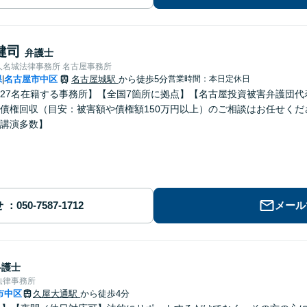
健司
弁護士
人名城法律事務所 名古屋事務所
県
名古屋市中区
名古屋城駅
から徒歩5分
営業時間：本日定休日
|
27名在籍する事務所】【全国7箇所に拠点】【名古屋投資被害弁護団
債権回収（目安：被害額や債権額150万円以上）のご相談はお任せく
講演多数】
せ
メール
弁護士
法律事務所
市中区
久屋大通駅
から徒歩4分