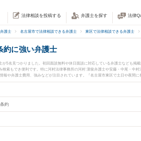
法律相談を投稿する
弁護士を探す
法律Q
弁護士
名古屋市で法律相談できる弁護士
東区で法律相談できる弁護士
条約に強い弁護士
士が5名見つかりました。初回面談無料や休日面談に対応している弁護士なども掲
み検索もでき便利です。特に河村法律事務所の河村 潔俊弁護士や安藤・中尾・中村
ル情報や弁護士費用、強みなどが注目されています。『名古屋市東区で土日や夜間に
の実績豊富な近くの弁護士を検索したい』『初回相談無料でハーグ条約を法律相談
。
条約