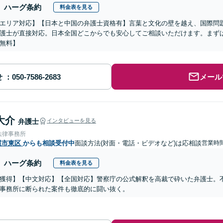
ハーグ条約
料金表を見る
エリア対応】【日本と中国の弁護士資格有】言葉と文化の壁を越え、国際問
護士が直接対応。日本全国どこからでも安心してご相談いただけます。まず
無料】
せ
メール
大介
弁護士
インタビューを見る
法律事務所
屋市東区
からも相談受付中
面談方法(対面・電話・ビデオなど)は応相談
営業時
ハーグ条約
料金表を見る
獲得】【中文対応】【全国対応】警察庁の公式解釈を高裁で砕いた弁護士。
事務所に断られた案件も徹底的に闘い抜く。