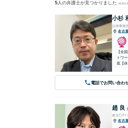
5
人の弁護士が見つかりました
(検索結
小杉 
法律事務
名古
【全国
トワー
底【休
電話でお問い合わ
趙 良
東京CITY
名古