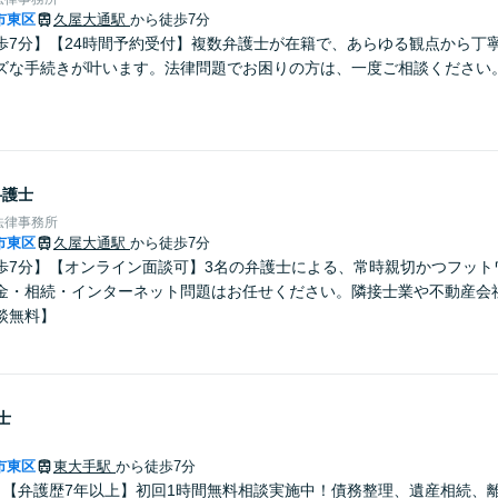
市東区
久屋大通駅
から徒歩7分
歩7分】【24時間予約受付】複数弁護士が在籍で、あらゆる観点から丁
ズな手続きが叶います。法律問題でお困りの方は、一度ご相談ください
弁護士
法律事務所
市東区
久屋大通駅
から徒歩7分
歩7分】【オンライン面談可】3名の弁護士による、常時親切かつフット
金・相続・インターネット問題はお任せください。隣接士業や不動産会
談無料】
士
市東区
東大手駅
から徒歩7分
】【弁護歴7年以上】初回1時間無料相談実施中！債務整理、遺産相続、