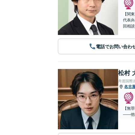
【関東
代表弁
回相談
電話でお問い合わ
松村 
舟渡国際
名古
【無罪
——他