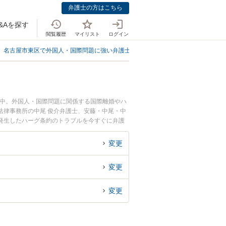
弁護士の方はこちら
&Aを探す
閲覧履歴
マイリスト
ログイン
名古屋市東区で外国人・国際問題に強い弁護士
名古屋市東区でハーグ条約に
載中。外国人・国際問題に関係する国際離婚やハ
法律事務所の中尾 俊介弁護士、安藤・中尾・中
発生したハーグ条約のトラブルを今すぐに弁護
できる名古屋市東区内の弁護士に相談予約した
変更
変更
変更