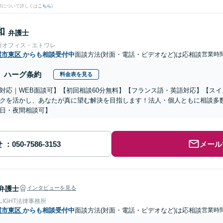
果について詳しくは
こちら
)
和
弁護士
所オフィス・エトワレ
屋市東区
からも相談受付中
面談方法(対面・電話・ビデオなど)は応相談
営業時
ハーグ条約
料金表を見る
対応｜WEB面談可】【初回相談60分無料】【フランス語・英語対応】【ス
クを活かし、あなたが真に望む解決を目指します！法人・個人ともに相談多
日・夜間相談可】
せ
メール
弁護士
インタビューを見る
 LIGHT法律事務所
屋市東区
からも相談受付中
面談方法(対面・電話・ビデオなど)は応相談
営業時