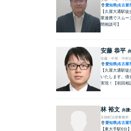
愛知県
名古屋
|
【久屋大通駅徒
業連携でスムー
間相談可】
安藤 恭平
安藤・中尾・中村
愛知県
名古屋
|
【久屋大通駅徒
いたします。借
実現！【初回相
林 裕文
弁護
主税町法律事務所
愛知県
名古屋
|
【東大手駅6分