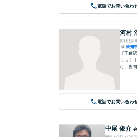
電話でお問い合わ
河村 
河村法律
愛知
【千種駅
じっくり
可、夜間
電話でお問い合わ
中尾 俊介
安藤・中尾・中村