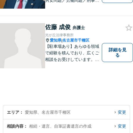
男女問題／労働問題／刑事事
件／借金問題に注力！依頼者
さまのお悩みに寄り添った、
質の高いリーガルサービスを
佐藤 成俊
ご提供。小さなお困り事でも
弁護士
構いません【夜間・休日面
光が丘法律事務所
談】【完全個室】【今池駅3
愛知県
名古屋市千種区
|
分】
【駐車場あり】あらゆる領域
詳細を見
で経験を積んでおり、広くご
る
相談をお受けしています。ご
依頼者との信頼関係を大切
に、一つ一つのご相談、トラ
ブル解決に対応いたします。
エリア
愛知県、名古屋市千種区
変更
相談内容
相続・遺言、自筆証書遺言の作成
変更