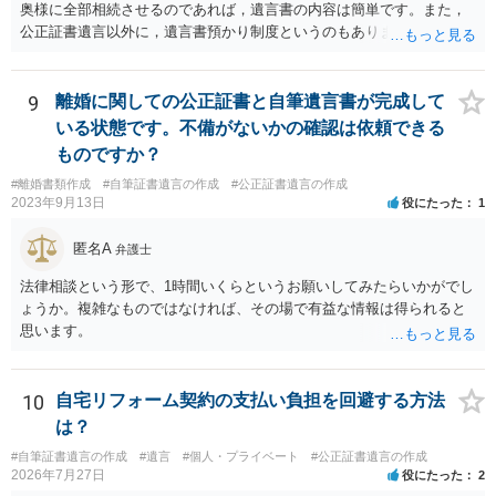
奥様に全部相続させるのであれば，遺言書の内容は簡単です。また，
公正証書遺言以外に，遺言書預かり制度というのもあります。
9
離婚に関しての公正証書と自筆遺言書が完成して
いる状態です。不備がないかの確認は依頼できる
ものですか？
#離婚書類作成
#自筆証書遺言の作成
#公正証書遺言の作成
2023年9月13日
役にたった
1
匿名A
弁護士
法律相談という形で、1時間いくらというお願いしてみたらいかがでし
ょうか。複雑なものではなければ、その場で有益な情報は得られると
思います。
10
自宅リフォーム契約の支払い負担を回避する方法
は？
#自筆証書遺言の作成
#遺言
#個人・プライベート
#公正証書遺言の作成
2026年7月27日
役にたった
2