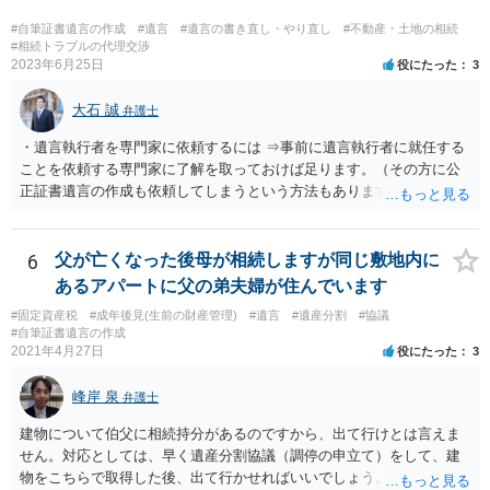
#自筆証書遺言の作成
#遺言
#遺言の書き直し・やり直し
#不動産・土地の相続
#相続トラブルの代理交渉
2023年6月25日
役にたった
3
大石 誠
弁護士
・遺言執行者を専門家に依頼するには ⇒事前に遺言執行者に就任する
ことを依頼する専門家に了解を取っておけば足ります。（その方に公
正証書遺言の作成も依頼してしまうという方法もあります） 事前に了
解を取るだけであれば、契約は不要ですし、契約料を払う必要もあり
ません。 遺言執行者に就任し、遺言執行が完了したときの報酬だけ、
弁護士費用としてかかります。 ・亡くなった際に、法務局に預けた自
6
父が亡くなった後母が相続しますが同じ敷地内に
筆証書遺言の存在を親族がなかったものにされる可能性 ⇒自筆の遺言
あるアパートに父の弟夫婦が住んでいます
書を法務局に保管した場合、死亡後、法務局に遺言書の有無を照会す
#固定資産税
#成年後見(生前の財産管理)
#遺言
#遺産分割
#協議
ることになりますので、「法務局に預けた自筆証書遺言の存在を親族
#自筆証書遺言の作成
がなかったもの」にすることはできません。 存在をなかったものにす
2021年4月27日
役にたった
3
るというよりも、遺言の効力を争う（遺言は無効だ）と主張する場合
がありえますが、その予防方法は、遺言者と面談してみないと判断が
峰岸 泉
弁護士
難しいです。
建物について伯父に相続持分があるのですから、出て行けとは言えま
せん。対応としては、早く遺産分割協議（調停の申立て）をして、建
物をこちらで取得した後、出て行かせればいいでしょう。 建物の固定