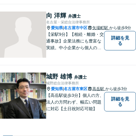
なく、お気持ちにも寄り添
い、丁寧な説明と迅速な対応
向 洋輝
弁護士
を心がけております。【完全
名古屋・栄総合法律事務所
個室】【法テラス利用可】
愛知県
名古屋市中区
矢場町駅
から徒歩9分
|
【栄駅9分】【相続・離婚・交
詳細を見
通事故】企業法務にも豊富な
る
実績。中小企業から個人の方
まで幅広い法律問題に対応
し、一人ひとりのご事情に寄
り添った解決を目指します。
お困りのことがございました
城野 雄博
弁護士
ら、まずはお気軽にご相談く
城野総合法律事務所
ださい。
愛知県
名古屋市東区
高岳駅
から徒歩3分
|
【高岳駅徒歩3分】個人の方、
詳細を見
法人の方問わず、幅広い問題
る
に対応【土日祝対応可能】