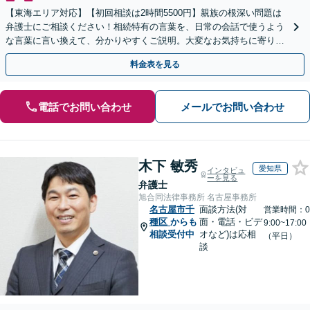
【東海エリア対応】【初回相談は2時間5500円】親族の根深い問題は
弁護士にご相談ください！相続特有の言葉を、日常の会話で使うよう
な言葉に言い換えて、分かりやすくご説明。大変なお気持ちに寄り添
い、納得できる解決を目指します
料金表を見る
電話でお問い合わせ
メールでお問い合わせ
木下 敏秀
愛知県
インタビュ
ーを見る
弁護士
旭合同法律事務所 名古屋事務所
名古屋市千
面談方法(対
営業時間：0
種区
からも
面・電話・ビデ
9:00~17:00
相談受付中
オなど)は応相
（平日）
談