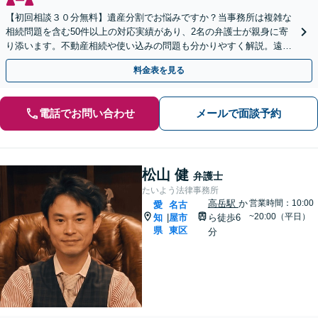
【初回相談３０分無料】遺産分割でお悩みですか？当事務所は複雑な
相続問題を含む50件以上の対応実績があり、2名の弁護士が親身に寄
り添います。不動産相続や使い込みの問題も分かりやすく解説。遠方
のご家族ともWEB相談が可能。LINE予約受付中。
料金表を見る
電話でお問い合わせ
メールで面談予約
松山 健
弁護士
たいよう法律事務所
高岳駅
か
営業時間：10:00
愛
名古
~20:00（平日）
知
屋市
ら徒歩6
|
県
東区
分