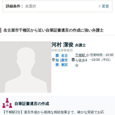
詳細条件
未選択
変更
名古屋市千種区から近い自筆証書遺言の作成に強い弁護士
河村 潔俊
弁護士
河村法律事務所
千種駅
か
営業時間：10:00
愛
名古
~18:00（平日）
知
屋市
ら徒歩4
|
県
東区
分
自筆証書遺言の作成
【千種駅2分】遺言作成から複雑な相続放棄まで、確かな実績でお応