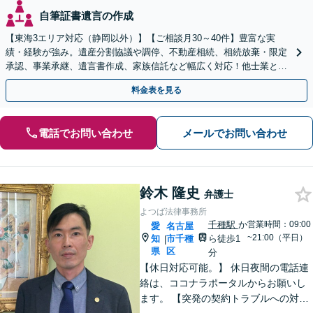
自筆証書遺言の作成
【東海3エリア対応（静岡以外）】【ご相談月30～40件】豊富な実
績・経験が強み。遺産分割協議や調停、不動産相続、相続放棄・限定
承認、事業承継、遺言書作成、家族信託など幅広く対応！他士業と連
携して円滑な問題解決を目指します。【初回面談無料】
料金表を見る
電話でお問い合わせ
メールでお問い合わせ
鈴木 隆史
弁護士
よつば法律事務所
千種駅
か
営業時間：09:00
愛
名古屋
~21:00（平日）
知
市千種
ら徒歩1
|
県
区
分
【休日対応可能。】 休日夜間の電話連
絡は、ココナラポータルからお願いし
ます。 【突発の契約トラブルへの対応