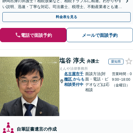
静岡出身の弁護士！相続放棄など、相続トラブルに精通。わかりやす
い説明、迅速・丁寧な対応。司法書士、税理士、不動産業者とも連携
し、遺産相続をトータルサポート【完全個室相談】
料金表を見る
電話で面談予約
メールで面談予約
塩谷 淳夫
弁護士
愛知県
えんや法律事務所
名古屋市千
面談方法(対
営業時間：0
種区
からも
面・電話・ビ
9:00~18:00
相談受付中
デオなど)は応
（金曜日）
相談
自筆証書遺言の作成