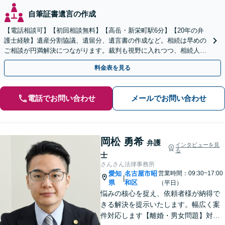
自筆証書遺言の作成
【電話相談可】【初回相談無料】【高岳・新栄町駅6分】【20年の弁
護士経験】遺産分割協議、遺留分、遺言書の作成など。相続は早めの
ご相談が円満解決につながります。裁判も視野に入れつつ、相続人同
士の関係性を壊さない解決方法を模索します
料金表を見る
電話でお問い合わせ
メールでお問い合わせ
岡松 勇希
弁護
インタビューを見
る
士
さんさん法律事務所
愛知
名古屋市昭
営業時間：09:30~17:00
|
県
和区
（平日）
悩みの核心を捉え、依頼者様が納得で
きる解決を提示いたします。幅広く案
件対応します【離婚・男女問題】対応