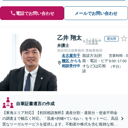
電話でお問い合わせ
メールでお問い合わせ
乙井 翔太
愛知県
インタビュ
ーを見る
弁護士
旭合同法律事務所 豊橋事務所
名古屋市千
面談方法(対
営業時間：0
種区
からも
面・電話・ビデ
9:00~17:00
相談受付中
オなど)は応相
（平日）
談
自筆証書遺言の作成
【東海エリア対応】【初回相談無料】遺産分割・遺留分・使途不明金
の調査まで幅広く対応。「迅速×的確×ていねい」をモットーに、高品
質なリーガルサービスを提供します。不動産や株式を含む複雑な相続