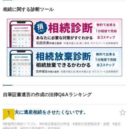
相続に関する診断ツール
自筆証書遺言の作成の法律Q&Aランキング
1
夫に遺産相続をさせたくないです。
#家族間の相続トラブル
#自筆証書遺言の作成
#遺留分侵害額請求・放棄
#遺言
#相続放棄
#遺言の真偽鑑定・遺言無効