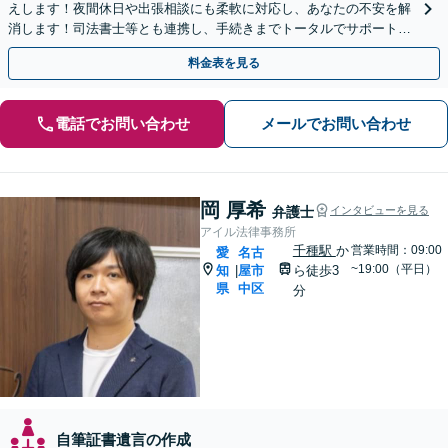
えします！夜間休日や出張相談にも柔軟に対応し、あなたの不安を解
消します！司法書士等とも連携し、手続きまでトータルでサポート！
一人の弁護士が最後まで誠実に対応！【オンライン対応可】
料金表を見る
電話でお問い合わせ
メールでお問い合わせ
岡 厚希
弁護士
インタビューを見る
アイル法律事務所
千種駅
か
営業時間：09:00
愛
名古
~19:00（平日）
知
屋市
ら徒歩3
|
県
中区
分
自筆証書遺言の作成