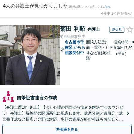
4
人の弁護士が見つかりました
(検索結果について詳しくは
こちら
)
4件中 1-4件を表示
菊田 利昭
弁護士
愛知県
菊田法律事務所
名古屋市千
面談方法(対
営業時間：0
種区
からも
面・電話・ビデ
9:30~17:30
相談受付中
オなど)は応相
（平日）
談
自筆証書遺言の作成
【弁護士歴10年以上】【法と心理の両面から悩みを解決するカウンセ
ラー弁護士】親族間の関係悪化に配慮します。遺産分割／遺留分／遺
言書作成など幅広い分野に対応。多額の資産が絡む相続もお任せくだ
さい。【夜間・休日の相談可能】【駐車場完備】
料金表を見る