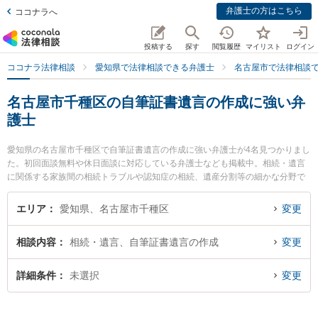
弁護士の方はこちら
ココナラへ
投稿する
探す
閲覧履歴
マイリスト
ログイン
ココナラ法律相談
愛知県で法律相談できる弁護士
名古屋市で法律相談
名古屋市千種区の自筆証書遺言の作成に強い弁
護士
愛知県の名古屋市千種区で自筆証書遺言の作成に強い弁護士が4名見つかりまし
た。初回面談無料や休日面談に対応している弁護士なども掲載中。相続・遺言
に関係する家族間の相続トラブルや認知症の相続、遺産分割等の細かな分野で
の絞り込み検索もでき便利です。特によつば法律事務所の鈴木 隆史弁護士や星
ヶ丘法律事務所の宮城 佳典弁護士、弁護士法人名古屋北法律事務所 ちくさ事務
エリア
愛知県、名古屋市千種区
変更
所の村上 光平弁護士のプロフィール情報や弁護士費用、強みなどが注目されて
います。『名古屋市千種区で土日や夜間に発生した自筆証書遺言の作成のトラ
相談内容
相続・遺言、自筆証書遺言の作成
変更
ブルを今すぐに弁護士に相談したい』『自筆証書遺言の作成のトラブル解決の
実績豊富な近くの弁護士を検索したい』『初回相談無料で自筆証書遺言の作成
を法律相談できる名古屋市千種区内の弁護士に相談予約したい』などでお困り
詳細条件
未選択
変更
の相談者さんにおすすめです。