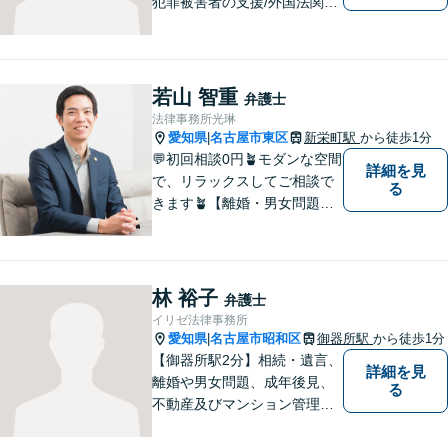
犯罪被害者の支援/外国法関連/
国際的家事・相続/国籍・ビ
ザ・出入国など幅広い分野に
対応可能。依頼者様のお気持
ち、希望、考え方を尊重し、
若山 智重
弁護士
迅速に問題を解決することを
法律事務所光琳
心がけております。
愛知県
名古屋市東区
新栄町駅
から徒歩1分
|
💬初回相談0円🪴モダンな空間
詳細を見
で、リラックスしてご相談で
る
きます🪴【離婚・男女問題】
不倫の慰謝料請求や財産分与
など。「私、離婚するのか
も」と思った時点でお早めに
ご相談ください。明るい未来
林 裕子
弁護士
に向け一緒に歩んでいきまし
イリゼ法律事務所
ょう【相続の相談にも対応】
愛知県
名古屋市昭和区
御器所駅
から徒歩1分
|
【御器所駅2分】相続・遺言、
詳細を見
離婚や男女問題、成年後見、
る
不動産及びマンション管理な
どの分野を得意としておりま
す。 ご相談者様の事情だけで