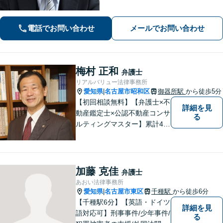
実績多数！別居時点で婚姻費用は請求
いただけます【企業法務】安心して事
業展開できるよう、法律家の視点でサ
電話でお問い合わせ
メールでお問い合わせ
ポートします！【御器所駅／桜山駅徒
歩14分】
梅村 正和
弁護士
リアルバリュー法律事務所
愛知県
名古屋市昭和区
御器所駅
から徒歩5分
|
【初回相談無料】【弁護士×不
詳細を見
動産鑑定士×公認不動産コンサ
る
ルティングマスター】累計40
00件を超える不動産の調査・
評価実績あり【御器所駅5分】
【不動産鑑定士としての実績
多数】【政府系金融機関勤務
加藤 克佳
弁護士
経験あり】不動産トラブル／
あおい法律事務所
不動産を含む相続／債権回収
愛知県
名古屋市東区
千種駅
から徒歩6分
|
など
【千種駅6分】【英語・ドイツ
詳細を見
語対応可】刑事事件/少年事件/
る