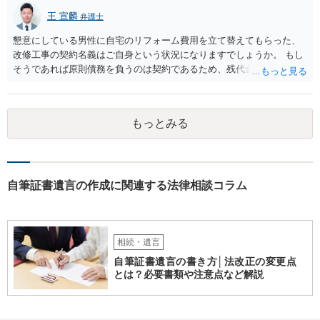
王 宣麟
弁護士
懇意にしている男性に自宅のリフォーム費用を立て替えてもらった、
改修工事の契約名義はご自身という状況になりますでしょうか。 もし
そうであれば原則債務を負うのは契約であるため、残代金を捻出して
もらうよう約束した男性に支払いをお願いするしかないように思われ
ます。 入籍した場合でも、原則契約者が単独で全ての債務を負うこと
には変わりがありません。 なかなか対応に難しい案件であり、公開の
もっとみる
場でアドバイスを行うのも限界があるように思われますので、資料等
を持参のうえ個別に弁護士に相談されることをお勧めします。
自筆証書遺言の作成に関連する法律相談コラム
相続・遺言
自筆証書遺言の書き方│法改正の変更点
とは？必要書類や注意点など解説