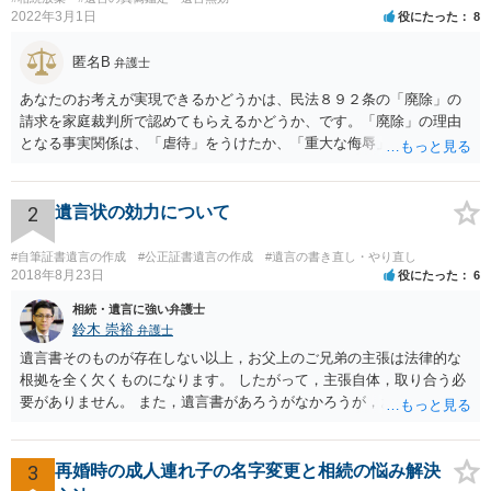
2022年3月1日
役にたった
8
匿名B
弁護士
あなたのお考えが実現できるかどうかは、民法８９２条の「廃除」の
請求を家庭裁判所で認めてもらえるかどうか、です。「廃除」の理由
となる事実関係は、「虐待」をうけたか、「重大な侮辱」を受けた
か、推定相続人たる夫に「その他著しい非行」があったか否かです。
「廃除」は遺言でも可能です（民法８９３条）。 弁護士に具体的な事
情を話して相談して、「廃除」が可能か、実際に法律相談を受けるこ
2
遺言状の効力について
とをお勧めします。
#自筆証書遺言の作成
#公正証書遺言の作成
#遺言の書き直し・やり直し
2018年8月23日
役にたった
6
相続・遺言に強い弁護士
鈴木 崇裕
弁護士
遺言書そのものが存在しない以上，お父上のご兄弟の主張は法律的な
根拠を全く欠くものになります。 したがって，主張自体，取り合う必
要がありません。 また，遺言書があろうがなかろうが，お父上のご兄
弟と面会しなければならない義務はもともとありません。 峰岸先生の
ご回答にもありますが， 代理人弁護士をたてて，その弁護士から相手
方に対して， ・相続に関する主張は法的根拠がなく，一切応じないこ
3
再婚時の成人連れ子の名字変更と相続の悩み解決
と ・今後一切の連絡をしてこないでほしいこと ・連絡を継続してくる