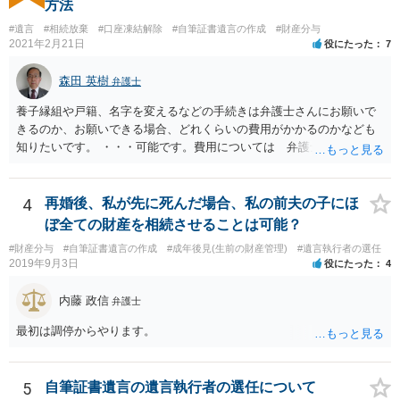
方法
ようであれば警察への通報や法的措置も辞さないこと などを記載した
#遺言
#相続放棄
#口座凍結解除
#自筆証書遺言の作成
#財産分与
書面を発送してもらうことがよろしいように思います。
2021年2月21日
役にたった
7
森田 英樹
弁護士
養子縁組や戸籍、名字を変えるなどの手続きは弁護士さんにお願いで
きるのか、お願いできる場合、どれくらいの費用がかかるのかなども
知りたいです。 ・・・可能です。費用については 弁護士と直接面談
の上 内容を確認し 協議の上個別に契約によって決まることになっ
ています。 やはり、成人した子のことまでごちゃごちゃ考えず、自分
の事だけ考えるべきなのでしょうか ・・・お子さんの事をまで含め良
4
再婚後、私が先に死んだ場合、私の前夫の子にほ
い解決案があればお悩みになるのは当然と言えば当然のことです。 彼
ぼ全ての財産を相続させることは可能？
と親子関係を結びたいと思っているが、名字は変えたくない・・・養
#財産分与
#自筆証書遺言の作成
#成年後見(生前の財産管理)
#遺言執行者の選任
子縁組の必要があり 氏も変更することになります。 しかし 彼は成人
2019年9月3日
役にたった
4
しているとは言え、自分の子と私の連れ子、全て平等にしたいと希
望。もちろん私もそうできればと思います。 ・・・婚姻前の契約 あ
内藤 政信
弁護士
るいは 遺言書などで その意思を実現する方法はあります。 弁護
士に相談してみてください。
最初は調停からやります。
5
自筆証書遺言の遺言執行者の選任について