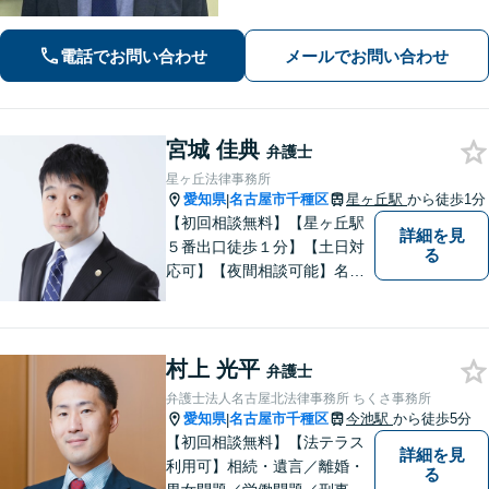
可能】 【WEB面談可能】 「元官公庁
職員／10年間クレームの多い部署に在
籍」トラブル等に対し状況に応じて適
電話でお問い合わせ
メールでお問い合わせ
切に問題解決を図ります。
宮城 佳典
弁護士
星ヶ丘法律事務所
愛知県
名古屋市千種区
星ヶ丘駅
から徒歩1分
|
【初回相談無料】【星ヶ丘駅
詳細を見
５番出口徒歩１分】【土日対
る
応可】【夜間相談可能】名古
屋市千種区の弁護士です。ぜ
ひ一度ご相談ください。
村上 光平
弁護士
弁護士法人名古屋北法律事務所 ちくさ事務所
愛知県
名古屋市千種区
今池駅
から徒歩5分
|
【初回相談無料】【法テラス
詳細を見
利用可】相続・遺言／離婚・
る