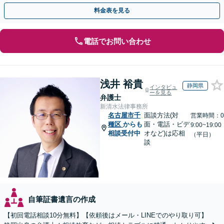
もお任せください【休日・夜間対応OK】
料金表を見る
電話でお問い合わせ
浅井 裕貴
静岡県
インタビュ
ーを見る
弁護士
新清水法律事務所
名古屋市千
面談方法(対
営業時間：0
種区
からも
面・電話・ビデ
9:00~19:00
相談受付中
オなど)は応相
（平日）
談
自筆証書遺言の作成
【初回電話相談10分無料】【依頼後はメール・LINEでのやり取り可】