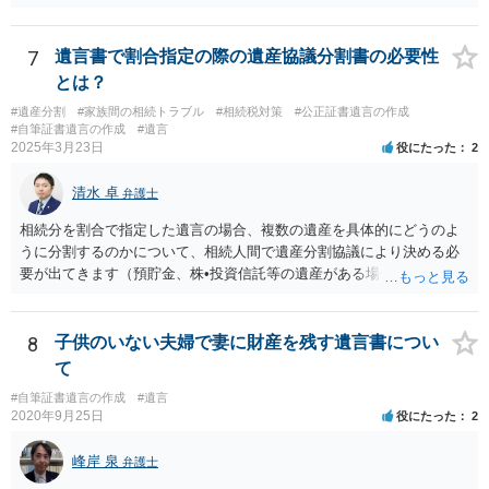
資産税については、持分に応じた負担が考えられますが、時効にかか
っていない部分については請求すればいいと思います。 なお、家賃に
ついては、お父様自身が遺産分割手続をしなかったのですから、あき
7
遺言書で割合指定の際の遺産協議分割書の必要性
らめるしかないと思います。
とは？
#遺産分割
#家族間の相続トラブル
#相続税対策
#公正証書遺言の作成
#自筆証書遺言の作成
#遺言
2025年3月23日
役にたった
2
清水 卓
弁護士
相続分を割合で指定した遺言の場合、複数の遺産を具体的にどうのよ
うに分割するのかについて、相続人間で遺産分割協議により決める必
要が出てきます（預貯金、株•投資信託等の遺産がある場合に、どの遺
産についても相続分の割合で分けるのか、預貯金はある相続人に、株•
投資信託は他の相続人にというような分け方をするのか等について
は、相続人間で遺産分割協議により決める必要があります）。
8
子供のいない夫婦で妻に財産を残す遺言書につい
て
#自筆証書遺言の作成
#遺言
2020年9月25日
役にたった
2
峰岸 泉
弁護士