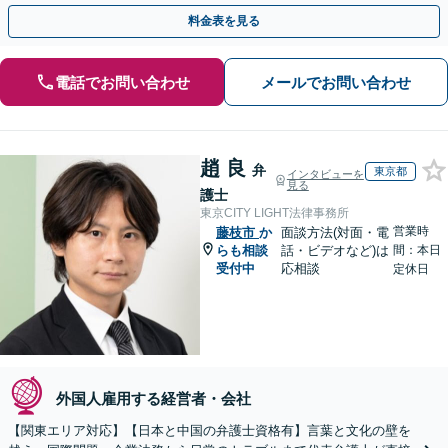
やかな連絡と粘り強い交渉を徹底【休日・夜間相談可】
料金表を見る
電話でお問い合わせ
メールでお問い合わせ
趙 良
弁
東京都
インタビューを
見る
護士
東京CITY LIGHT法律事務所
営業時
藤枝市
か
面談方法(対面・電
らも相談
話・ビデオなど)は
間：本日
受付中
応相談
定休日
外国人雇用する経営者・会社
【関東エリア対応】【日本と中国の弁護士資格有】言葉と文化の壁を