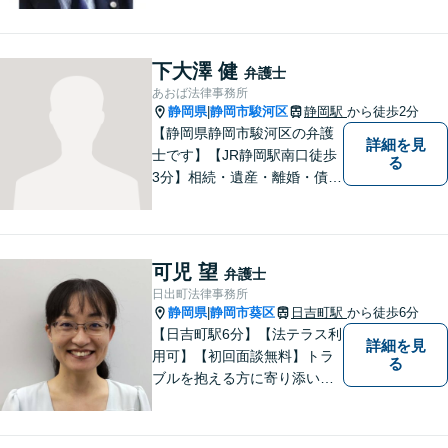
【法テラス利用可能】【当日
／夜間／休日対応可能】お気
軽にご連絡ください。
下大澤 健
弁護士
あおば法律事務所
静岡県
静岡市駿河区
静岡駅
から徒歩2分
|
【静岡県静岡市駿河区の弁護
詳細を見
士です】【JR静岡駅南口徒歩
る
3分】相続・遺産・離婚・債務
整理・交通事故・不動産取引
などの個人に関わる問題や契
約・商取引・債権回収・事業
整理など企業に関わる問題を
可児 望
弁護士
幅広く取り扱っております。
日出町法律事務所
どうぞお気軽にご相談くださ
静岡県
静岡市葵区
日吉町駅
から徒歩6分
|
い。
【日吉町駅6分】【法テラス利
詳細を見
用可】【初回面談無料】トラ
る
ブルを抱える方に寄り添い、
その方に合った法的サービス
を提供します。お気軽にご相
談ください。