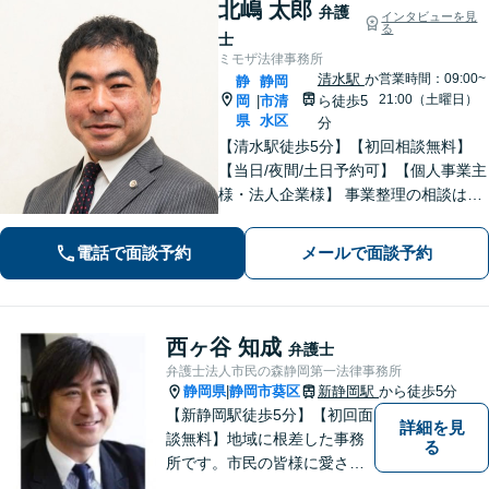
北嶋 太郎
弁護
インタビューを見
る
士
ミモザ法律事務所
清水駅
か
営業時間：09:00~
静
静岡
21:00（土曜日）
岡
市清
ら徒歩5
|
県
水区
分
【清水駅徒歩5分】【初回相談無料】
【当日/夜間/土日予約可】【個人事業主
様・法人企業様】 事業整理の相談はお
任せください。離婚・親権・養育費・
不倫慰謝料・交通事故・借金・刑事事
電話で面談予約
メールで面談予約
件・賃貸トラブルなど身近な法律問題
はお気軽にご相談ください。
西ヶ谷 知成
弁護士
弁護士法人市民の森静岡第一法律事務所
静岡県
静岡市葵区
新静岡駅
から徒歩5分
|
【新静岡駅徒歩5分】【初回面
詳細を見
談無料】地域に根差した事務
る
所です。市民の皆様に愛され
る事務所を目指しています。