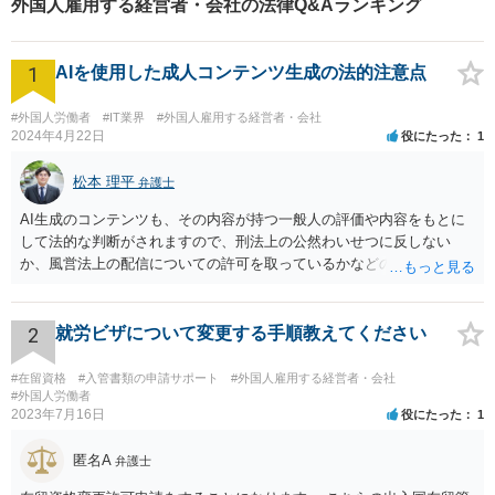
外国人雇用する経営者・会社の法律Q&Aランキング
り】
1
AIを使用した成人コンテンツ生成の法的注意点
#外国人労働者
#IT業界
#外国人雇用する経営者・会社
2024年4月22日
役にたった
1
松本 理平
弁護士
AI生成のコンテンツも、その内容が持つ一般人の評価や内容をもとに
して法的な判断がされますので、刑法上の公然わいせつに反しない
か、風営法上の配信についての許可を取っているかなどの検討が必要
です。また、外国籍である場合には、風営法上の許可を得られるかど
うかの問題も生じます。
2
就労ビザについて変更する手順教えてください
#在留資格
#入管書類の申請サポート
#外国人雇用する経営者・会社
#外国人労働者
2023年7月16日
役にたった
1
匿名A
弁護士