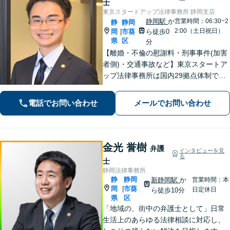
士
東京スタートアップ法律事務所 静岡支店
静岡駅
か
営業時間：06:30~2
静
静岡
2:00（土日祝日）
岡
市葵
ら徒歩0
|
県
区
分
【離婚・不倫の慰謝料・刑事事件(加害
者側)・交通事故など】東京スタートア
ップ法律事務所は国内29拠点体制で全
国対応！【ご自宅からの電話相談にも
対応(法律相談は完全予約制)】各分野で
電話でお問い合わせ
メールでお問い合わせ
専門性の高い弁護士が寄り添い解決を
サポートします。
金光 誉樹
弁護
インタビューを見
る
士
静岡法律事務所
静
静岡
新静岡駅
か
営業時間：本
岡
市葵
|
日定休日
ら徒歩10分
県
区
「地域の、街中の弁護士として」日常
生活上のあらゆる法律相談に対応し、