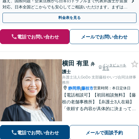
越え、国際問題・企業法務から日常のトラブルまで代表弁護士が直接
対応。日本全国どこからでも安心してご相談いただけます。まずは一
歩を踏み出してみませんか。【初回相談無料】
料金表を見る
電話でお問い合わせ
メールでお問い合わせ
横田 有里
弁
インタビューを
見る
護士
弁護士法人GoDo 支部藤枝やいづ合同法律事
務所
静岡県
藤枝市
営業時間：本日定休日
|
【電話相談可】【初回相談無料】【藤
枝の老舗事務所】【弁護士3人在籍】
「依頼する内容が具体的に決まってい
ない」「どうしたらいいか分からな
い」という方もまずはご相談くださ
い。相続遺言、離婚問題、交通事故、
電話でお問い合わせ
メールで面談予約
借金問題、債権回収など【夜間休日応