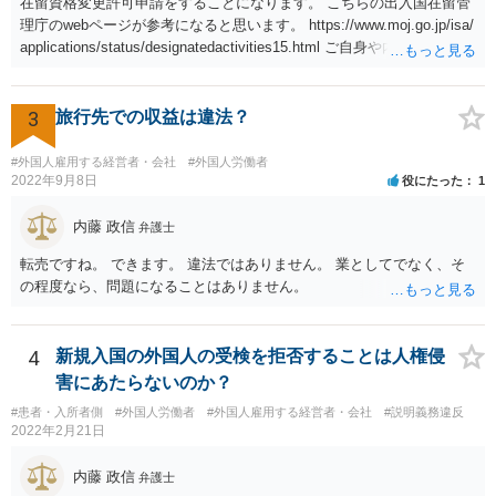
在留資格変更許可申請をすることになります。 こちらの出入国在留管
理庁のwebページが参考になると思います。 https://www.moj.go.jp/isa/
applications/status/designatedactivities15.html ご自身や内定先企業で
の申請ができない又は難しいのであれば、申請取次者の承認を受けて
いる弁護士や行政書士に相談されるのが良いです。
3
旅行先での収益は違法？
#外国人雇用する経営者・会社
#外国人労働者
2022年9月8日
役にたった
1
内藤 政信
弁護士
転売ですね。 できます。 違法ではありません。 業としてでなく、そ
の程度なら、問題になることはありません。
4
新規入国の外国人の受検を拒否することは人権侵
害にあたらないのか？
#患者・入所者側
#外国人労働者
#外国人雇用する経営者・会社
#説明義務違反
2022年2月21日
内藤 政信
弁護士