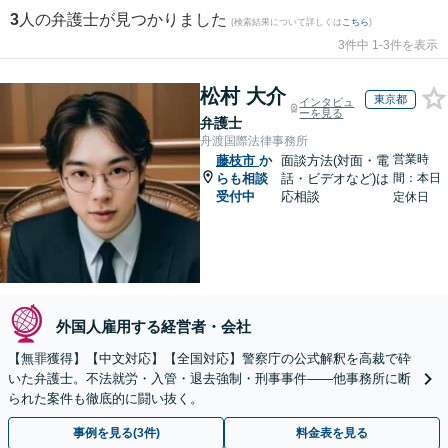
3
人の弁護士が見つかりました
(検索結果について詳しくは
こちら
)
3件中 1-3件を表示
松村 大介
東京都
インタビュ
ーを見る
弁護士
舟渡国際法律事務所
営業時
藤枝市
か
面談方法(対面・電
らも相談
話・ビデオなど)は
間：本日
受付中
応相談
定休日
外国人雇用する経営者・会社
【無罪獲得】【中文対応】【全国対応】警察庁の公式解釈を高裁で砕
いた弁護士。不法就労・入管・退去強制・刑事事件——他事務所に断
られた案件も徹底的に闘い抜く。
事例を見る(3件)
料金表を見る