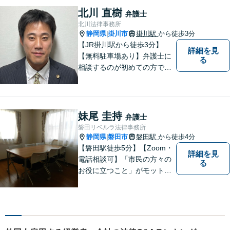
北川 直樹
弁護士
北川法律事務所
静岡県
掛川市
掛川駅
から徒歩3分
|
【JR掛川駅から徒歩3分】
詳細を見
【無料駐車場あり】弁護士に
る
相談するのが初めての方でも
安心していただけるよう、丁
寧かつ迅速な対応を心がけて
います。 ご依頼いただいた際
には、可能な限り早く解決に
妹尾 圭持
弁護士
至るよう迅速に対応いたしま
磐田リベルラ法律事務所
す。まずはお気軽にご相談く
静岡県
磐田市
磐田駅
から徒歩4分
|
ださい。
【磐田駅徒歩5分】【Zoom・
詳細を見
電話相談可】「市民の方々の
る
お役に立つこと」がモットー
です。英語対応可で、海外の
事件に精通する弁護士。離
婚・刑事・交通事故など、あ
らゆる問題に真摯に向き合っ
てまいります。【駐車場あ