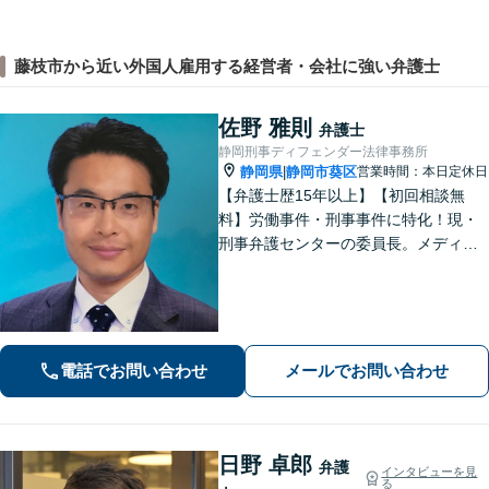
藤枝市から近い外国人雇用する経営者・会社に強い弁護士
佐野 雅則
弁護士
静岡刑事ディフェンダー法律事務所
静岡県
静岡市葵区
営業時間：本日定休日
|
【弁護士歴15年以上】【初回相談無
料】労働事件・刑事事件に特化！現・
刑事弁護センターの委員長。メディア
掲載案件多数！豊富な経験を活かし早
期釈放を目指します【労働・雇用】依
頼者さま目線のサポートを心がけま
す。地域密着型の法律事務所
電話でお問い合わせ
メールでお問い合わせ
日野 卓郎
弁護
インタビューを見
る