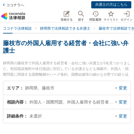
弁護士の方はこちら
ココナラへ
投稿する
探す
閲覧履歴
マイリスト
ログイン
ココナラ法律相談
静岡県で法律相談できる弁護士
藤枝市で法律相談で
藤枝市の外国人雇用する経営者・会社に強い弁
護士
静岡県の藤枝市で外国人雇用する経営者・会社に強い弁護士が3名見つかりまし
た。初回面談無料や休日面談に対応している弁護士なども掲載中。外国人・国
際問題に関係する国際離婚やハーグ条約、国際結婚等の細かな分野での絞り込
み検索もでき便利です。特に弁護士法人GoDo 支部藤枝やいづ合同法律事務所
の横田 有里弁護士や弁護士法人GoDo 支部藤枝やいづ合同法律事務所の青柳 恵
エリア
静岡県、藤枝市
変更
仁弁護士、藤枝市役所前法律事務所の青田 直洋弁護士のプロフィール情報や弁
護士費用、強みなどが注目されています。『藤枝市で土日や夜間に発生した外
相談内容
外国人・国際問題、外国人雇用する経営者・会社
変更
国人雇用する経営者・会社のトラブルを今すぐに弁護士に相談したい』『外国
人雇用する経営者・会社のトラブル解決の実績豊富な近くの弁護士を検索した
い』『初回相談無料で外国人雇用する経営者・会社を法律相談できる藤枝市内
詳細条件
未選択
変更
の弁護士に相談予約したい』などでお困りの相談者さんにおすすめです。