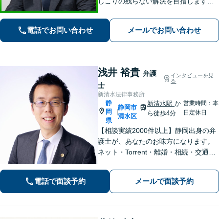
しこりの残らない解決を目指します。
「この人に相談してよかった」と心か
ら思っていただけるよう、どのような
電話でお問い合わせ
メールでお問い合わせ
案件にも誠心誠意取り組んでいく所存
です。
浅井 裕貴
弁護
インタビューを見
る
士
新清水法律事務所
静
新清水駅
か
営業時間：本
静岡市
岡
|
日定休日
ら徒歩4分
清水区
県
【相談実績2000件以上】静岡出身の弁
護士が、あなたのお味方になります。
ネット・Torrent・離婚・相続・交通事
故・刑事事件など、一人で悩まずご相
談ください。初回電話10分無料。全国
電話で面談予約
メールで面談予約
対応。親身なサポートをいたします。
【新清水駅5分】