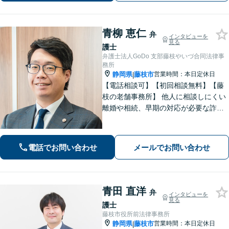
相談】
青柳 恵仁
弁
インタビューを
見る
護士
弁護士法人GoDo 支部藤枝やいづ合同法律事
務所
静岡県
藤枝市
営業時間：本日定休日
|
【電話相談可】【初回相談無料】【藤
枝の老舗事務所】 他人に相談しにくい
離婚や相続、早期の対応が必要な詐欺
被害や借金問題など幅広く対応できま
す！「こんなことで相談していいの
か」と悩まずに、まずはご相談くださ
電話でお問い合わせ
メールでお問い合わせ
い【弁護士3人在籍】
青田 直洋
弁
インタビューを
見る
護士
藤枝市役所前法律事務所
静岡県
藤枝市
営業時間：本日定休日
|