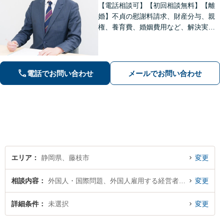
【電話相談可】【初回相談無料】【離
婚】不貞の慰謝料請求、財産分与、親
権、養育費、婚姻費用など、解決実績
は豊富です【相続】皆さまがつまずい
ていないか、しっかりとコミュニケー
ションを取りながらお話を進めてまい
ります【法テラス利用可】【藤枝市役
電話でお問い合わせ
メールでお問い合わせ
所裏】
エリア
静岡県、藤枝市
変更
相談内容
外国人・国際問題、外国人雇用する経営者・会社
変更
詳細条件
未選択
変更