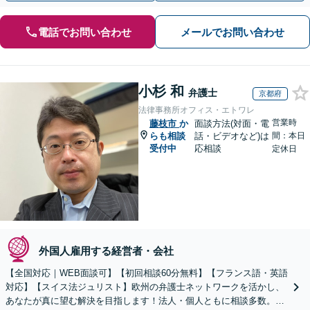
電話でお問い合わせ
メールでお問い合わせ
小杉 和
弁護士
京都府
法律事務所オフィス・エトワレ
営業時
藤枝市
か
面談方法(対面・電
らも相談
話・ビデオなど)は
間：本日
受付中
応相談
定休日
外国人雇用する経営者・会社
【全国対応｜WEB面談可】【初回相談60分無料】【フランス語・英語
対応】【スイス法ジュリスト】欧州の弁護士ネットワークを活かし、
あなたが真に望む解決を目指します！法人・個人ともに相談多数。細