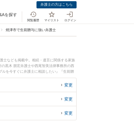
弁護士の方はこちら
&Aを探す
閲覧履歴
マイリスト
ログイン
焼津市で生前贈与に強い弁護士
弁護士なども掲載中。相続・遺言に関係する家族
所の黒木 朋宏弁護士や西尾智美法律事務所の西
ブルを今すぐに弁護士に相談したい』『生前贈
予約したい』などでお困りの相談者さんにおすす
変更
変更
変更