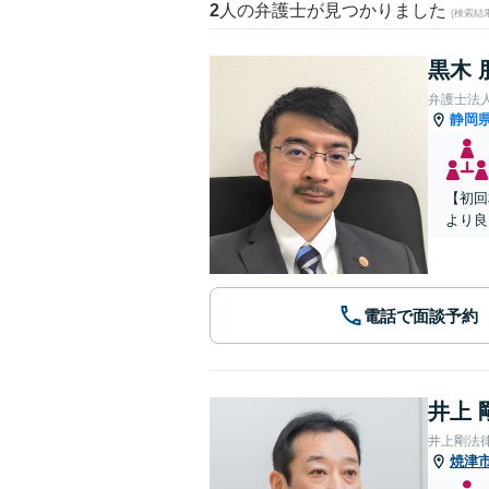
2
人の弁護士が見つかりました
(検索結
黒木 
弁護士法人
静岡
【初回
より良
電話で面談予約
井上 
井上剛法
焼津