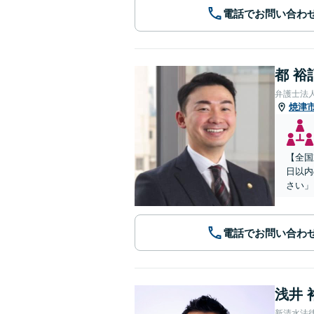
電話でお問い合わ
都 裕
弁護士法
焼津
【全国
日以内
さい」
電話でお問い合わ
浅井 
新清水法