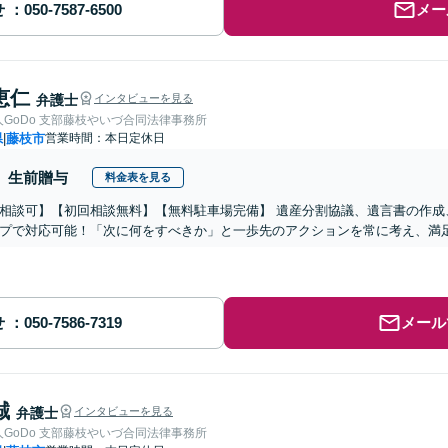
せ
メー
恵仁
弁護士
インタビューを見る
GoDo 支部藤枝やいづ合同法律事務所
県
藤枝市
営業時間：本日定休日
|
生前贈与
料金表を見る
相談可】【初回相談無料】【無料駐車場完備】 遺産分割協議、遺言書の作成
プで対応可能！「次に何をすべきか」と一歩先のアクションを常に考え、満
せ
メール
誠
弁護士
インタビューを見る
GoDo 支部藤枝やいづ合同法律事務所