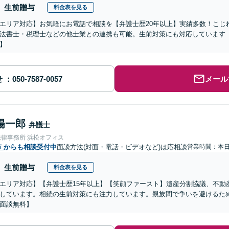
生前贈与
料金表を見る
エリア対応】お気軽にお電話で相談を【弁護士歴20年以上】実績多数！こじ
法書士・税理士などの他士業との連携も可能。生前対策にも対応しています
】
せ
メール
陽一郎
弁護士
法律事務所 浜松オフィス
市
からも相談受付中
面談方法(対面・電話・ビデオなど)は応相談
営業時間：本
生前贈与
料金表を見る
エリア対応】【弁護士歴15年以上】【笑顔ファースト】遺産分割協議、不動
しています。相続の生前対策にも注力しています。親族間で争いを避けるた
面談無料】