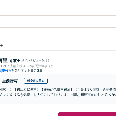
士
有里
弁護士
インタビューを見る
GoDo 支部藤枝やいづ合同法律事務所
県
藤枝市
営業時間：本日定休日
|
生前贈与
料金表を見る
相談可】【初回相談無料】【藤枝の老舗事務所】【弁護士3人在籍】遺産分
さまに寄り添う気持ちを大切にしております。円満な相続実現に向けて尽力