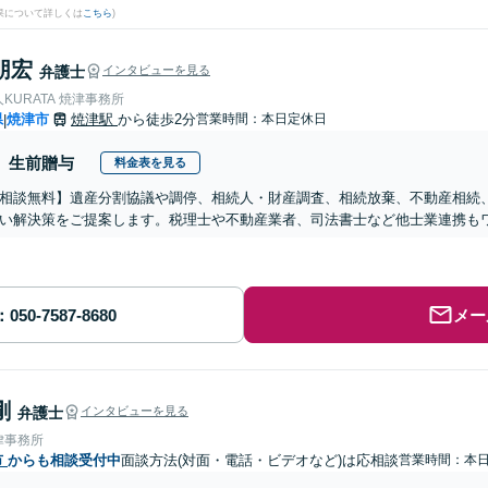
果について詳しくは
こちら
)
朋宏
弁護士
インタビューを見る
KURATA 焼津事務所
県
焼津市
焼津駅
から徒歩2分
営業時間：本日定休日
|
生前贈与
料金表を見る
相談無料】遺産分割協議や調停、相続人・財産調査、相続放棄、不動産相続
い解決策をご提案します。税理士や不動産業者、司法書士など他士業連携も
メー
剛
弁護士
インタビューを見る
律事務所
市
からも相談受付中
面談方法(対面・電話・ビデオなど)は応相談
営業時間：本