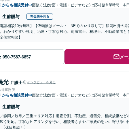
市
からも相談受付中
面談方法(対面・電話・ビデオなど)は応相談
営業時間：本
生前贈与
料金表を見る
電話相談10分無料】【依頼後はメール・LINEでのやり取り可】静岡出身の
。わかりやすい説明、迅速・丁寧な対応。司法書士、税理士、不動産業者と
全個室相談】
メー
義光
弁護士
インタビューを見る
法律事務所
市
からも相談受付中
面談方法(対面・電話・ビデオなど)は応相談
営業時間：本
生前贈与
／静岡／岐阜／三重エリア対応】遺産分割、不動産、遺留分、相続放棄など
広く対応。丁寧なヒアリングを行い、相談者さまやご家族の想いに寄り添い
】【休日相談可】