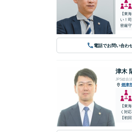
【東海
い！司
密厳守
電話でお問い合わ
津木 
JPS総合
焼津
【東海
く対応
【初回