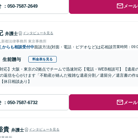
せ
メール
記
弁護士
インタビューを見る
人新都法律事務所 東京事務所
市
からも相談受付中
面談方法(対面・電話・ビデオなど)は応相談
営業時間：09:
生前贈与
料金表を見る
対応】大阪・東京の2拠点でチームで迅速対応【電話・WEB相談可】【遺産
の返信を心がけます「不動産が絡んだ複雑な遺産分割／遺留分／遺言書の作
【休日相談あり】
せ
メール
裕貴
弁護士
インタビューを見る
律事務所