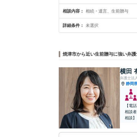
相談内容
相続・遺言、生前贈与
詳細条件
未選択
焼津市から近い生前贈与に強い弁護
横田 
弁護士法人
静岡
【電話
相談者
相談】