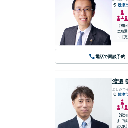
焼津
【初回
に精通
ト【完
電話で面談予約
渡邉 
よしみつ
焼津
【愛知
まで幅
談OK