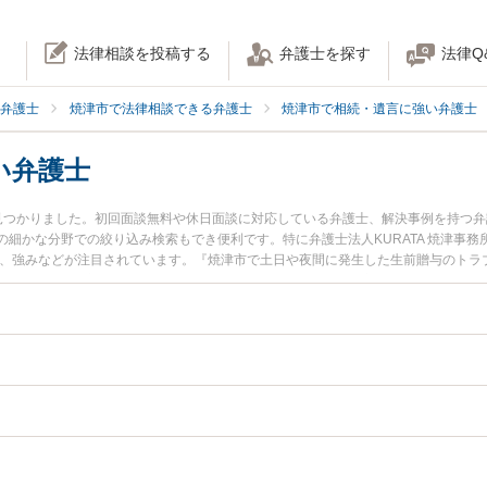
法律相談を投稿する
弁護士を探す
法律Q
弁護士
焼津市で法律相談できる弁護士
焼津市で相続・遺言に強い弁護士
い弁護士
見つかりました。初回面談無料や休日面談に対応している弁護士、解決事例を持つ
細かな分野での絞り込み検索もでき便利です。特に弁護士法人KURATA 焼津事務
用、強みなどが注目されています。『焼津市で土日や夜間に発生した生前贈与のトラ
検索したい』『初回相談無料で生前贈与を法律相談できる焼津市内の弁護士に相談