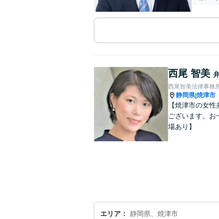
西尾 智美
西尾智美法律事務
静岡県
焼津市
|
【焼津市の女性
ございます。お
場あり】
エリア
静岡県、焼津市