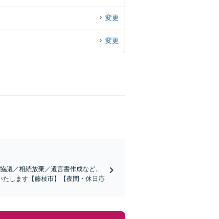
変更
変更
割協議／相続放棄／遺言書作成など。
いたします【藤枝市】【夜間・休日応