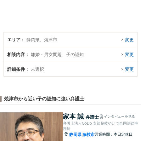
い、解決策を見つけていきま
す。一人で悩まずご相談くだ
さい【駐車場あり】
エリア
静岡県、焼津市
変更
相談内容
離婚・男女問題、子の認知
変更
詳細条件
未選択
変更
焼津市から近い子の認知に強い弁護士
家本 誠
弁護士
インタビューを見る
弁護士法人GoDo 支部藤枝やいづ合同法律事
務所
静岡県
藤枝市
営業時間：本日定休日
|