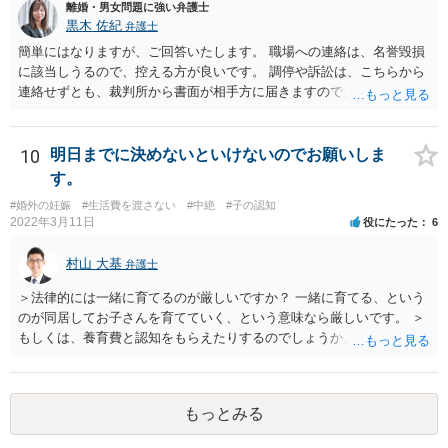
離婚・男女問題に強い弁護士
黒木 佐紀
弁護士
簡単にはなりますが、ご回答いたします。 職場への連絡は、名誉毀損
に該当しうるので、控える方が良いです。 調停や訴訟は、こちらから
連絡せずとも、裁判所から書面が相手方に届きますので、連絡不要で
す。 ご要望は認知や養育費の請求でしょうか？ 任意に応じてもらえな
いのであれば、調停や訴訟をするしかないかと思います。
10
明日までに決めないといけないのでお願いしま
す。
#婚外の妊娠
#生活費を渡さない
#中絶
#子の認知
2022年3月11日
役にたった
6
村山 大基
弁護士
＞法律的には一緒に育てるのが厳しいですか？ 一緒に育てる、という
のが同居してお子さんを育てていく、という意味なら厳しいです。 ＞
もしくは、養育費と認知をもらえたりするのでしょうか、 相手が認知
を拒む場合、調停や裁判などの手続きで認知を求める必要がありま
す。 また、認知されたことを前提に、父親として子を養う義務があり
ますので、 養育費を請求できます。 ただ、極端な話相手に収入がなか
もっとみる
ったり、行方不明だったりすると、実際上の回収が難しい可能性はあ
ります。