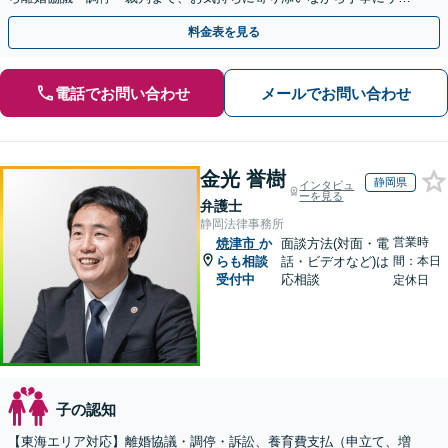
ートいたします。
料金表を見る
電話でお問い合わせ
メールでお問い合わせ
金光 誉樹
静岡県
インタビュ
ーを見る
弁護士
静岡法律事務所
営業時
焼津市
か
面談方法(対面・電
らも相談
話・ビデオなど)は
間：本日
受付中
応相談
定休日
子の認知
【東海エリア対応】離婚協議・調停・訴訟、養育費支払（申立て、増