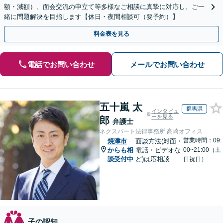
額・減額）、面会交流の申立て等多様なご相談に真摯に対応し、ご一
緒に問題解決を目指します【休日・夜間相談可（要予約）】
料金表を見る
電話でお問い合わせ
メールでお問い合わせ
五十嵐 太
群馬県
インタビュ
ーを見る
郎
弁護士
ネクスパート法律事務所 高崎オフィス
営業時間：09:
焼津市
面談方法(対面・
からも相
電話・ビデオな
00~21:00（土
談受付中
ど)は応相談
日祝日）
子の認知