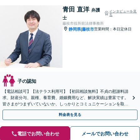
青田 直洋
弁護
インタビューを見
る
士
藤枝市役所前法律事務所
静岡県
藤枝市
営業時間：本日定休日
|
子の認知
【電話相談可】【法テラス利用可】【初回相談無料】不貞の慰謝料請
求、財産分与、親権、養育費、婚姻費用など、解決実績は豊富です。
皆さまがつまずいていないか、しっかりとコミュニケーションを取り
ながらお話を進めてまいります
料金表を見る
電話でお問い合わせ
メールでお問い合わせ