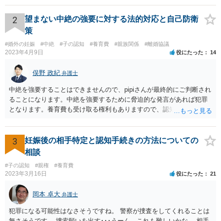
2
望まない中絶の強要に対する法的対応と自己防衛
策
#婚外の妊娠
#中絶
#子の認知
#養育費
#親族関係
#離婚協議
2023年4月9日
役にたった
14
俣野 政紀
弁護士
中絶を強要することはできませんので、pipiさんが最終的にご判断され
ることになります。中絶を強要するために脅迫的な発言があれば犯罪
となります。養育費も受け取る権利もありますので、認知等につきお
相手がきちんと対応しないのであれば弁護士にご相談されることをお
勧めします。
3
妊娠後の相手特定と認知手続きの方法についての
相談
#子の認知
#親権
#養育費
2023年3月16日
役にたった
21
岡本 卓大
弁護士
犯罪になる可能性はなさそうですね。 警察が捜査をしてくれることは
無さそうです。 捜索願いを出す･･･うーん、これも難しいかな。 相手