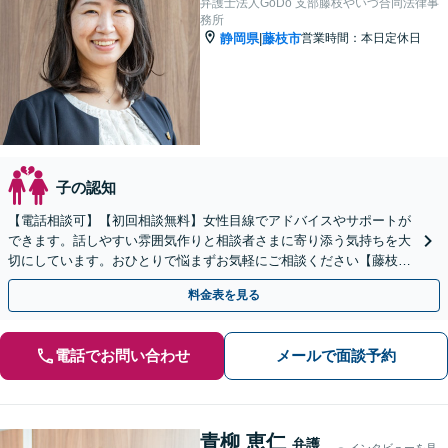
弁護士法人GoDo 支部藤枝やいづ合同法律事
務所
静岡県
藤枝市
営業時間：本日定休日
|
子の認知
【電話相談可】【初回相談無料】女性目線でアドバイスやサポートが
できます。話しやすい雰囲気作りと相談者さまに寄り添う気持ちを大
切にしています。おひとりで悩まずお気軽にご相談ください【藤枝の
老舗事務所】【弁護士3人在籍】
料金表を見る
電話でお問い合わせ
メールで面談予約
青柳 恵仁
弁護
インタビューを見