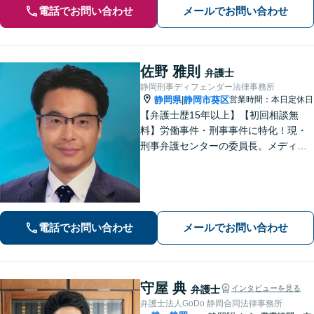
電話でお問い合わせ
メールでお問い合わせ
佐野 雅則
弁護士
静岡刑事ディフェンダー法律事務所
静岡県
静岡市葵区
営業時間：本日定休日
|
【弁護士歴15年以上】【初回相談無
料】労働事件・刑事事件に特化！現・
刑事弁護センターの委員長。メディア
掲載案件多数！豊富な経験を活かし早
期釈放を目指します【労働・雇用】依
頼者さま目線のサポートを心がけま
す。地域密着型の法律事務所
電話でお問い合わせ
メールでお問い合わせ
守屋 典
弁護士
インタビューを見る
弁護士法人GoDo 静岡合同法律事務所