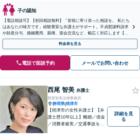
子の認知
【電話相談可】【初回相談無料】「皆様に寄り添った相談を。 私たち
はあなたの味方です」経験豊富な弁護士がサポート。不貞慰謝料請求
や財産分与、婚姻費用、親権、面会交流など、幅広く対応します【夜
間・休日面談可】【完全個室】【名古屋駅7分】
料金表を見る
電話で面談予約
メールでお問い合わせ
西尾 智美
弁護士
西尾智美法律事務所
静岡県
焼津市
|
【焼津市の女性弁護士】【弁
詳細を見
護士歴10年以上】離婚／借金
る
／消費者被害／交通事故を中
心に、豊富な実績がございま
す。お一人おひとりに寄り添