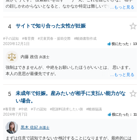
の顔しかわからないとなると、なかなか特定は難しいですね。 お役に
立てず、すみません。
4
サイトで知り合った女性が妊娠
#子の認知
#養育費
#児童買春・援助交際
#離婚書類作成
2020年12月1日
役にたった
13
内藤 政信
弁護士
強制はできませんが、中絶をお願いしたほうがいいとは、 思います。
本人の意思が最優先ですが。
5
未成年で妊娠。産みたいが相手に支払い能力がな
い場合。
#養育費
#中絶
#子の認知
#慰謝料請求したい側
#離婚協議
2024年7月7日
役にたった
11
黒木 佐紀
弁護士
まずは任意で認知できないか検討することになりますが、最終的には