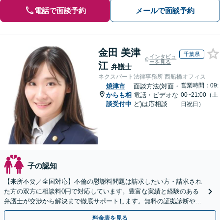
電話で面談予約
メールで面談予約
金田 美津
千葉県
インタビュ
ーを見る
江
弁護士
ネクスパート法律事務所 西船橋オフィス
営業時間：09:
焼津市
面談方法(対面・
からも相
電話・ビデオな
00~21:00（土
談受付中
ど)は応相談
日祝日）
子の認知
【来所不要／全国対応】不倫の慰謝料問題は請求したい方・請求され
た方の双方に相談料0円で対応しています。豊富な実績と経験のある
弁護士が交渉から解決まで徹底サポートします。無料の証拠診断や着
手金の返還保証もありますので安心してご相談ください。
料金表を見る