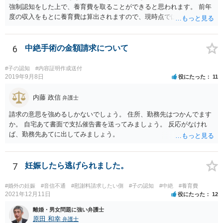
強制認知をした上で、養育費を取ることができると思われます。 前年
度の収入をもとに養育費は算出されますので、現時点では少額しか取
れないとしても、相手が大学を卒業して就職したら、そこで再度、養
育費の増額調停を起こすこともできます。 仮に中絶する場合でも、相
手方が妊娠について話し合いをしっかりしてくれない場合には、慰謝
6
中絶手術の金額請求について
料請求などもできる可能性があります。 いずれにせよ、親御さんとの
関わりが不可欠となると思われますので、一度話し合った上で、法律
#子の認知
#内容証明作成送付
事務所へ早めのご相談をされたほうがよろしいかと思います。
2019年9月8日
役にたった
11
内藤 政信
弁護士
請求の意思を強めるしかないでしょう。 住所、勤務先はつかんでます
か。 自宅あて書面で支払催告書を送ってみましょう。 反応がなけれ
ば、勤務先あてに出してみましょう。
7
妊娠したら逃げられました。
#婚外の妊娠
#音信不通
#慰謝料請求したい側
#子の認知
#中絶
#養育費
2021年12月11日
役にたった
12
離婚・男女問題に強い弁護士
原田 和幸
弁護士