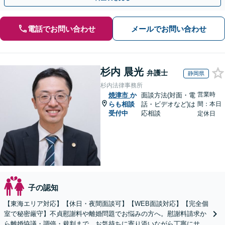
電話でお問い合わせ
メールでお問い合わせ
杉内 晨光
弁護士
静岡県
杉内法律事務所
営業時
焼津市
か
面談方法(対面・電
らも相談
話・ビデオなど)は
間：本日
受付中
応相談
定休日
子の認知
【東海エリア対応】【休日・夜間面談可】【WEB面談対応】【完全個
室で秘密厳守】不貞慰謝料や離婚問題でお悩みの方へ。慰謝料請求か
ら離婚協議・調停・裁判まで、お気持ちに寄り添いながら丁寧にサポ