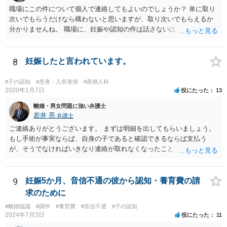
職場にこの件について個人で連絡してもよいのでしょうか？ 単に取り
次いでもらうだけなら構わないと思いますが、取り次いでもらえるか
分かりませんね。 職場に、妊娠や認知の件は話さないほうがよいと思
います。 それとも弁護士を通すべきなのでしょうか？ 相談者で対応が
難しいと思われれば、弁護士に入ってもらうことも検討されてくださ
い。 一度、お近くの弁護士に相談されてみてもよいと思います。
8
妊娠したと言われています。
#子の認知
#患者・入所者側
#産婦人科
2020年1月7日
役にたった
13
離婚・男女問題に強い弁護士
若井 亮
弁護士
ご連絡ありがとうございます。 まずは明細を出してもらいましょう。
もし手術が事実ならば、自身の子であると確認できるならば支払う
が、そうでなければいきなり連絡が取れなくなったことで不信感もあ
るし、自身の子であるか疑問に残る点もあるので、支払えないと回答
してはいかがでしょうか。 代理人となる場合ですが、事務所ごとにま
ちまちです。 弊所の場合、交渉をお受けするとなると20万円くらいが
9
妊娠5か月、音信不通の彼から認知・養育費の請
多いかと思います。
求のために
#離婚協議
#調停
#養育費
#音信不通
#子の認知
2024年7月3日
役にたった
11