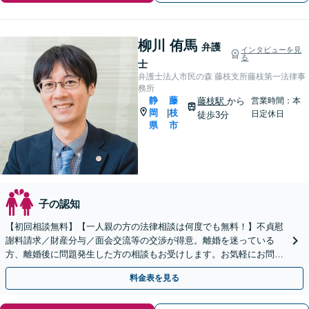
柳川 侑馬
弁護
インタビューを見
る
士
弁護士法人市民の森 藤枝支所藤枝第一法律事
務所
静
藤
藤枝駅
から
営業時間：本
岡
枝
|
日定休日
徒歩3分
県
市
子の認知
【初回相談無料】【一人親の方の法律相談は何度でも無料！】不貞慰
謝料請求／財産分与／面会交流等の交渉が得意。離婚を迷っている
方、離婚後に問題発生した方の相談もお受けします。お気軽にお問い
合わせください【完全個室相談】【藤枝駅1分】
料金表を見る