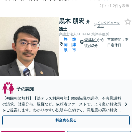
2件中 1-2件を表示
黒木 朋宏
弁
インタビューを
見る
護士
弁護士法人KURATA 焼津事務所
静
焼
焼津駅
から
営業時間：本
岡
津
|
日定休日
徒歩2分
県
市
子の認知
【初回相談無料】【法テラス利用可能】離婚協議や調停、不貞慰謝料
の請求、財産分与、親権など。依頼者ファーストで、より良い解決策
をご提案します。わかりやすい説明を心がけて、満足度の高い解決を
目指します【焼津駅2分】
料金表を見る