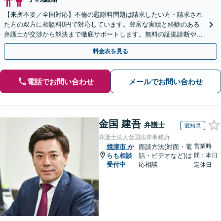
【来所不要／全国対応】不倫の慰謝料問題は請求したい方・請求され
た方の双方に相談料0円で対応しています。豊富な実績と経験のある
弁護士が交渉から解決まで徹底サポートします。無料の証拠診断や着
手金の返還保証もありますので安心してご相談ください。
料金表を見る
電話でお問い合わせ
メールでお問い合わせ
金国 建吾
弁護士
愛知県
弁護士法人金国法律事務所
営業時
焼津市
か
面談方法(対面・電
らも相談
話・ビデオなど)は
間：本日
受付中
応相談
定休日