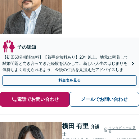
子の認知
【初回60分相談無料】【着手金無料あり】20年以上、地元に密着して
離婚問題と向き合ってきた経験を活かして。新しい人生のはじまりを
気持ちよく迎えられるよう、今後の生活を見据えたアドバイスします
【当日／休日／夜間／電話相談可】【全国出張対応】
料金表を見る
電話でお問い合わせ
メールでお問い合わせ
横田 有里
弁護
インタビューを見
る
士