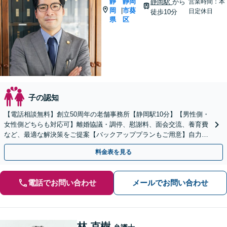
静
静岡
静岡駅
から
営業時間：本
岡
市葵
|
日定休日
徒歩10分
県
区
子の認知
【電話相談無料】創立50周年の老舗事務所【静岡駅10分】【男性側・
女性側どちらも対応可】離婚協議・調停、慰謝料、面会交流、養育費
など、最適な解決策をご提案【バックアッププランもご用意】自力で
書面作成をしたい方におすすめ【法テラス可】
料金表を見る
電話でお問い合わせ
メールでお問い合わせ
林 克樹