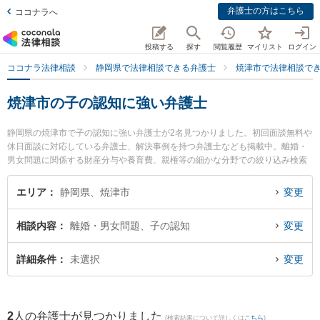
弁護士の方はこちら
ココナラへ
投稿する
探す
閲覧履歴
マイリスト
ログイン
ココナラ法律相談
静岡県で法律相談できる弁護士
焼津市で法律相談で
焼津市の子の認知に強い弁護士
静岡県の焼津市で子の認知に強い弁護士が2名見つかりました。初回面談無料や
休日面談に対応している弁護士、解決事例を持つ弁護士なども掲載中。離婚・
男女問題に関係する財産分与や養育費、親権等の細かな分野での絞り込み検索
もでき便利です。特に弁護士法人KURATA 焼津事務所の黒木 朋宏弁護士や西尾
智美法律事務所の西尾 智美弁護士のプロフィール情報や弁護士費用、強みなど
エリア
静岡県、焼津市
変更
が注目されています。『焼津市で土日や夜間に発生した子の認知のトラブルを
今すぐに弁護士に相談したい』『子の認知のトラブル解決の実績豊富な近くの
相談内容
離婚・男女問題、子の認知
変更
弁護士を検索したい』『初回相談無料で子の認知を法律相談できる焼津市内の
弁護士に相談予約したい』などでお困りの相談者さんにおすすめです。
詳細条件
未選択
変更
2
人の弁護士が見つかりました
(検索結果について詳しくは
こちら
)