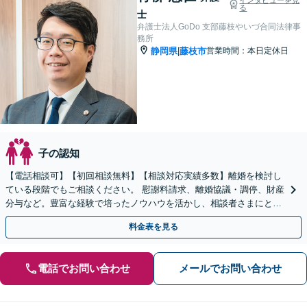
る
士
弁護士法人GoDo 支部藤枝やいづ合同法律事
務所
静岡県
藤枝市
営業時間：本日定休日
|
子の認知
【電話相談可】【初回相談無料】【相談対応実績多数】離婚を検討し
ている段階でもご相談ください。 慰謝料請求、離婚協議・調停、財産
分与など。豊富な経験で培ったノウハウを活かし、相談者さまにとっ
て最善の解決を目指します
料金表を見る
電話でお問い合わせ
メールでお問い合わせ