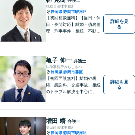
弁護士
林総合法律事務所
静岡県
静岡市駿河区
|
【初回相談無料】【当日・休
詳細を見
日・夜間対応】離婚・債務整
る
理・刑事事件・相続・不動産
問題・交通事故等、多数の解
決実績あり。お悩みに真摯に
向き合うことを心がけていま
す。法人・個人事業主の事業
亀子 伸一
弁護士
再建・債務整理の問題解決に
法律事務所みちしるべ
自信があります。
静岡県
静岡市葵区
|
【初回面談無料】離婚や親
詳細を見
権、慰謝料、交通事故、相続
る
のトラブル解決を中心に、一
人ひとりの「よりよい解決」
を一緒に考え、力を尽くす弁
護士です。遺言書などのご相
談も、お任せください。【静
増田 靖
弁護士
岡市の弁護士】
増田靖法律事務所
静岡県
静岡市駿河区
|