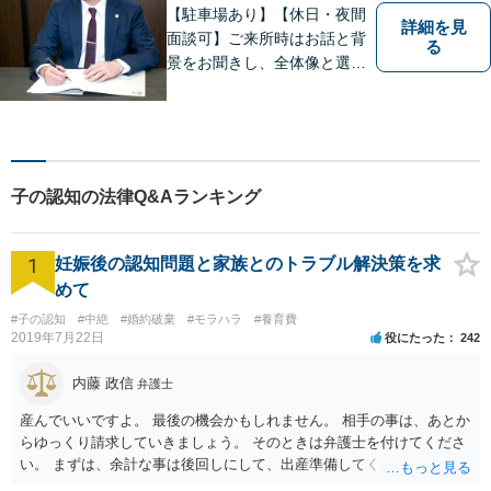
【駐車場あり】【休日・夜間
詳細を見
面談可】ご来所時はお話と背
る
景をお聞きし、全体像と選択
肢が見えた上で、ご本人が納
得いくようお伝えするよう努
めています。お気軽にご相談
ください。
子の認知の法律Q&Aランキング
1
妊娠後の認知問題と家族とのトラブル解決策を求
めて
#子の認知
#中絶
#婚約破棄
#モラハラ
#養育費
2019年7月22日
役にたった
242
内藤 政信
弁護士
産んでいいですよ。 最後の機会かもしれません。 相手の事は、あとか
らゆっくり請求していきましょう。 そのときは弁護士を付けてくださ
い。 まずは、余計な事は後回しにして、出産準備してください。