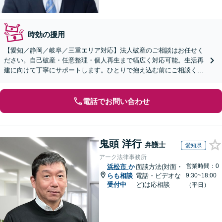
時効の援用
【愛知／静岡／岐阜／三重エリア対応】法人破産のご相談はお任せく
ださい。自己破産・任意整理・個人再生まで幅広く対応可能。生活再
建に向けて丁寧にサポートします。ひとりで抱え込む前にご相談くだ
さい【オンライン面談OK】【休日・夜間相談可】
電話でお問い合わせ
鬼頭 洋行
弁護士
愛知県
アーク法律事務所
営業時間：0
浜松市
か
面談方法(対面・
らも相談
電話・ビデオな
9:30~18:00
受付中
ど)は応相談
（平日）