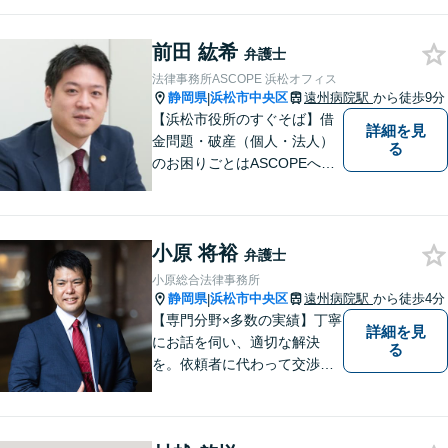
の負債整理は、初回1時間相談
料無料◆
前田 紘希
弁護士
法律事務所ASCOPE 浜松オフィス
静岡県
浜松市中央区
遠州病院駅
から徒歩9分
|
【浜松市役所のすぐそば】借
詳細を見
金問題・破産（個人・法人）
る
のお困りごとはASCOPEへご
相談ください。依頼者さまが
「相談してよかった」と思え
る弁護士を目指します。Zoo
小原 将裕
m・電話相談にも対応してお
弁護士
ります。【近隣駐車場あり】
小原総合法律事務所
【 完全個室で相談可能】
静岡県
浜松市中央区
遠州病院駅
から徒歩4分
|
【専門分野×多数の実績】丁寧
詳細を見
にお話を伺い、適切な解決
る
を。依頼者に代わって交渉・
裁判を行います。まずはご相
談だけでも結構です。お気軽
にご相談下さい。【男女2名の