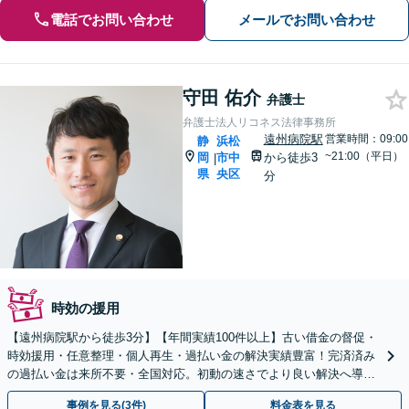
電話でお問い合わせ
メールでお問い合わせ
守田 佑介
弁護士
弁護士法人リコネス法律事務所
遠州病院駅
営業時間：09:00
静
浜松
~21:00（平日）
岡
市中
から徒歩3
|
県
央区
分
時効の援用
【遠州病院駅から徒歩3分】【年間実績100件以上】古い借金の督促・
時効援用・任意整理・個人再生・過払い金の解決実績豊富！完済済み
の過払い金は来所不要・全国対応。初動の速さでより良い解決へ導き
ます。【初回相談無料】【お電話・オンライン相談可】
事例を見る(3件)
料金表を見る