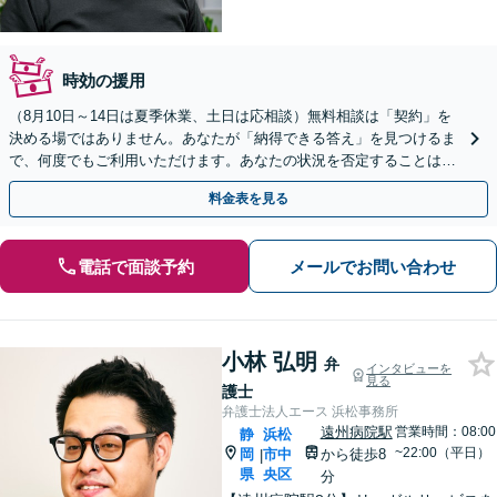
時効の援用
（8月10日～14日は夏季休業、土日は応相談）無料相談は「契約」を
決める場ではありません。あなたが「納得できる答え」を見つけるま
で、何度でもご利用いただけます。あなたの状況を否定することは、
決してありません。どうぞ、ご安心ください。
料金表を見る
電話で面談予約
メールでお問い合わせ
小林 弘明
弁
インタビューを
見る
護士
弁護士法人エース 浜松事務所
遠州病院駅
営業時間：08:00
静
浜松
~22:00（平日）
岡
市中
から徒歩8
|
県
央区
分