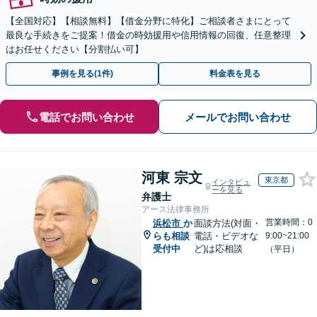
【全国対応】【相談無料】【借金分野に特化】ご相談者さまにとって
最良な手続きをご提案！借金の時効援用や信用情報の回復、任意整理
はお任せください【分割払い可】
事例を見る(1件)
料金表を見る
電話でお問い合わせ
メールでお問い合わせ
河東 宗文
東京都
インタビュ
ーを見る
弁護士
アース法律事務所
営業時間：0
浜松市
か
面談方法(対面・
らも相談
電話・ビデオな
9:00~21:00
受付中
ど)は応相談
（平日）