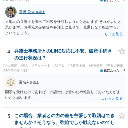
2025年11月18日
役にたった
5
髙橋 俊太
弁護士
＞地元の弁護士を調べて相談を検討しようかと思います それがよいと
思います。お手元の証拠等を弁護士に見せて、見通しなど相談すると
よいでしょう。
4
弁護士事務所とのLINE対応に不安、破産手続き
の進行状況は？
#自己破産
#個人・プライベート
#奨学金
#消費者金融
#多重債務
#時効の援用
2024年8月30日
役にたった
7
匿名A
弁護士
開示を受けたのであれば、弁護士には念のため報告しておいた方がよ
いかと思います。
5
この場合、業者との力の差を主張して取消はでき
ませんか？そうなら、強迫でしか戦えないのでし