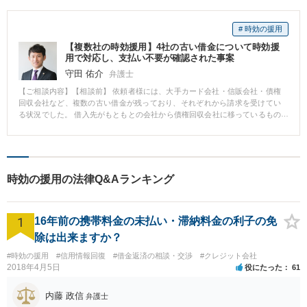
# 時効の援用
【複数社の時効援用】4社の古い借金について時効援
用で対応し、支払い不要が確認された事案
守田 佑介
弁護士
【ご相談内容】【相談前】 依頼者様には、大手カード会社・信販会社・債権
回収会社など、複数の古い借金が残っており、それぞれから請求を受けてい
る状況でした。 借入先がもともとの会社から債権回収会社に移っているもの
もあり、「身に覚えはあるが、知らない会社名から督促が来ていて、今も支
払わなければならないのか分からない」という不安が生じやすい事案でし
た。 古い借金であっても、過去に裁判を起こされていたり、途中で支払いや
支払いの約束をしていたりすると、時効援用が認められない場合がありま
す。そのため、対象の4社それぞれについて、時効援用通知を送付し、その後
時効の援用の法律Q&Aランキング
の処理状況を確認していく方針としました。 【相談後】 時効援用のご依頼を
いただき、当事務所から各債権者に対して時効援用通知を発送しました。 そ
の後、各社に処理状況を確認したところ、対象の4社すべてについて、時効援
1
用による処理がされたことを確認できました。 結果として、対象となった4社
16年前の携帯料金の未払い・滞納料金の利子の免
の古い借金について、依頼者様が今後支払い対応を続ける必要はないことを
除は出来ますか？
確認することができました。 複数社から古い借金の請求が来ている場合で
も、1社ずつ時効援用の可否と処理状況を確認していくことで、まとめて解決
#時効の援用
#信用情報回復
#借金返済の相談・交渉
#クレジット会社
できることがあります。
2018年4月5日
役にたった
61
内藤 政信
弁護士