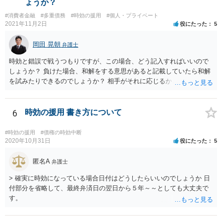
ょうか？
#消費者金融
#多重債務
#時効の援用
#個人・プライベート
2021年11月2日
役にたった
5
岡田 晃朝
弁護士
時効と錯誤で戦うつもりですが、この場合、どう記入すればいいので
しょうか？ 負けた場合、和解をする意思があると記載していたら和解
を試みたりできるのでしょうか？ 相手がそれに応じるかという問題は
ありますが、可能です。 その旨を記載して出しましょう。 （時効と錯
誤だけをあらそい、形成がまずくなってから和解の話も出来ますが、
そのタイミングなどご本人のみでの訴訟では測りにくいのではないで
6
時効の援用 書き方について
しょうか。それならば書いておくほうが安心です）
#時効の援用
#債権の時効中断
2020年10月31日
役にたった
5
匿名A
弁護士
> 確実に時効になっている場合日付はどうしたらいいのでしょうか 日
付部分を省略して、最終弁済日の翌日から５年～～としても大丈夫で
す。