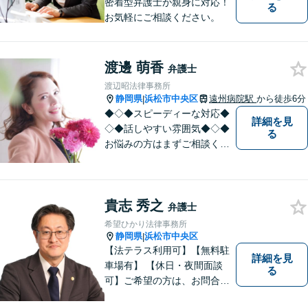
密着型弁護士が親身に対応！
る
お気軽にご相談ください。
渡邊 萌香
弁護士
渡辺昭法律事務所
静岡県
浜松市中央区
遠州病院駅
から徒歩6分
|
◆◇◆スピーディーな対応◆
詳細を見
◇◆話しやすい雰囲気◆◇◆
る
お悩みの方はまずご相談くだ
さい。
貴志 秀之
弁護士
希望ひかり法律事務所
静岡県
浜松市中央区
|
【法テラス利用可】【無料駐
詳細を見
車場有】 【休日・夜間面談
る
可】ご希望の方は、お問合せ
時にご相談ください。 ◆個人