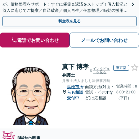
が、債務整理をサポート！すぐに催促＆返済をストップ！借入状況と
収入に応じてご提案／自己破産／個人再生／任意整理／時効の援用に
関するご相談も可能【完全個室】【メール予約可】
料金表を見る
電話でお問い合わせ
メールでお問い合わせ
真下 博孝
東京都
インタビュ
ーを見る
弁護士
弁護士法人ましも法律事務所
営業時間：0
浜松市
か
面談方法(対面・
らも相談
電話・ビデオな
8:00~21:00
受付中
ど)は応相談
（平日）
時効の援用