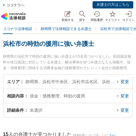
弁護士の方はこちら
ココナラへ
投稿する
探す
閲覧履歴
マイリスト
ログイン
ココナラ法律相談
静岡県で法律相談できる弁護士
浜松市で法律相談で
浜松市の時効の援用に強い弁護士
静岡県の浜松市で時効の援用に強い弁護士が15名見つかりました。初回面談無
料や休日面談に対応している弁護士、解決事例を持つ弁護士なども掲載中。借
金・債務整理に関係する消費者金融の債務整理やクレジット会社の債務整理、
リボ払いの債務整理等の細かな分野での絞り込み検索もでき便利です。特にJP
S総合法律事務所 浜松オフィスの津木 陽一郎弁護士や弁護士法人リコネス法律
エリア
静岡県、浜松市中央区、浜松市浜名区、浜松市天竜区
変更
事務所の守田 佑介弁護士、東京スタートアップ法律事務所 浜松支店の社本 恭
輔弁護士のプロフィール情報や弁護士費用、強みなどが注目されています。
相談内容
借金・債務整理、時効の援用
変更
『浜松市で土日や夜間に発生した時効の援用のトラブルを今すぐに弁護士に相
談したい』『時効の援用のトラブル解決の実績豊富な近くの弁護士を検索した
い』『初回相談無料で時効の援用を法律相談できる浜松市内の弁護士に相談予
詳細条件
未選択
変更
約したい』などでお困りの相談者さんにおすすめです。
15
人の弁護士が見つかりました
(検索結果について詳しくは
こちら
)