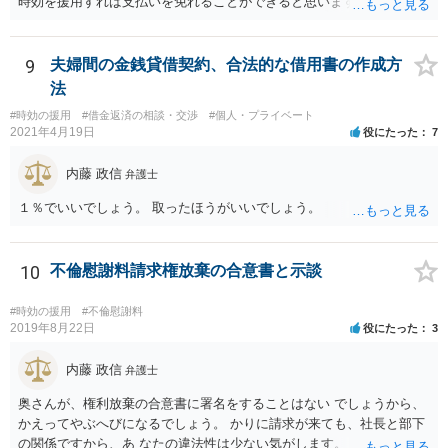
時効を援用すれば支払いを免れることができると思います。 そのた
め、分割払いの交渉をするのではなく、弁護士に対して時効援用の内
容証明郵便を送るようにしてください。
9
夫婦間の金銭貸借契約、合法的な借用書の作成方
法
#時効の援用
#借金返済の相談・交渉
#個人・プライベート
2021年4月19日
役にたった
7
内藤 政信
弁護士
１％でいいでしょう。 取ったほうがいいでしょう。
10
不倫慰謝料請求権放棄の合意書と示談
#時効の援用
#不倫慰謝料
2019年8月22日
役にたった
3
内藤 政信
弁護士
奥さんが、権利放棄の合意書に署名をすることはない でしょうから、
かえってやぶへびになるでしょう。 かりに請求が来ても、社長と部下
の関係ですから、あ なたの違法性は少ない気がします。 また、社長も