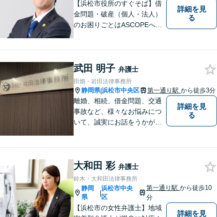
【浜松市役所のすぐそば】借
詳細を見
金問題・破産（個人・法人）
る
のお困りごとはASCOPEへご
相談ください。不安に寄り添
い、抱えている問題の解決に
向けて真摯に努めてまいりま
武田 明子
す。Zoom、電話相談も可能で
弁護士
す。【近隣駐車場あり】【 完
田畑・岩田法律事務所
全個室で相談可】
静岡県
浜松市中央区
第一通り駅
から徒歩3分
|
離婚、相続、借金問題、交通
詳細を見
事故など、様々なお悩みにつ
る
いて、誠実にお話をうかが
い、丁寧かつ迅速な問題解決
を目指します。まずはお気軽
にご相談下さい。
大和田 彩
弁護士
鈴木・大和田法律事務所
第一通り駅
から徒歩10
静岡
浜松市中央
|
県
区
分
【浜松市の女性弁護士】地域
詳細を見