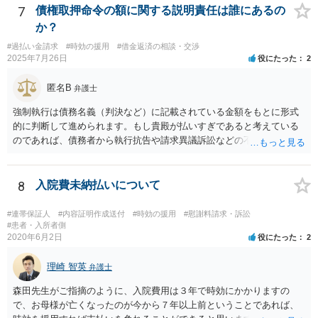
7
債権取押命令の額に関する説明責任は誰にあるの
か？
#過払い金請求
#時効の援用
#借金返済の相談・交渉
2025年7月26日
役にたった
2
匿名B
弁護士
強制執行は債務名義（判決など）に記載されている金額をもとに形式
的に判断して進められます。もし貴殿が払いすぎであると考えている
のであれば、債務者から執行抗告や請求異議訴訟などの不服申立手段
を採るという制度の建て付けになっています。その意味では、債務者
側が動く必要があります。
8
入院費未納払いについて
#連帯保証人
#内容証明作成送付
#時効の援用
#慰謝料請求・訴訟
#患者・入所者側
2020年6月2日
役にたった
2
理崎 智英
弁護士
森田先生がご指摘のように、入院費用は３年で時効にかかりますの
で、お母様が亡くなったのが今から７年以上前ということであれば、