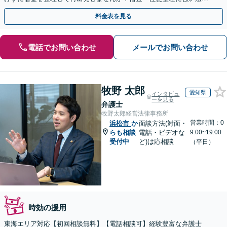
事務所【実績5,000件以上】【財産を残して借金整理】
料金表を見る
電話でお問い合わせ
メールでお問い合わせ
牧野 太郎
愛知県
インタビュ
ーを見る
弁護士
牧野太郎経営法律事務所
営業時間：0
浜松市
か
面談方法(対面・
らも相談
電話・ビデオな
9:00~19:00
受付中
ど)は応相談
（平日）
時効の援用
東海エリア対応【初回相談無料】【電話相談可】経験豊富な弁護士