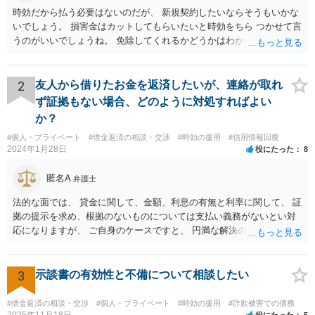
時効だから払う必要はないのだが、 新規契約したいならそうもいかな
いでしょう。 損害金はカットしてもらいたいと時効をちら つかせて言
うのがいいでしょうね。 免除してくれるかどうかはわかりませんが。
2
友人から借りたお金を返済したいが、連絡が取れ
ず証拠もない場合、どのように対処すればよい
か？
#個人・プライベート
#借金返済の相談・交渉
#時効の援用
#信用情報回復
2024年1月28日
役にたった
8
匿名A
弁護士
法的な面では、 貸金に関して、金額、利息の有無と利率に関して、 証
拠の提示を求め、根拠のないものについては支払い義務がないとい対
応になりますが、 ご自身のケースですと、 円満な解決のため、一定程
度譲歩することもありうるかと思います（譲歩すべきと言っているわ
けではありません）。 何某かの主張をされた場合、あらためて弁護士
に相談されるという形でよいかと思います。
3
示談書の有効性と不備について相談したい
#借金返済の相談・交渉
#個人・プライベート
#時効の援用
#詐欺被害での債務