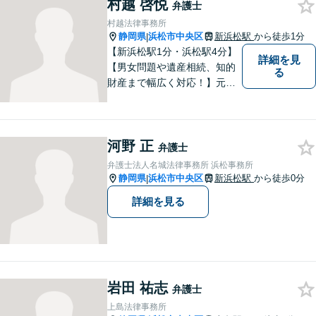
村越 啓悦
法律事務所】
弁護士
村越法律事務所
静岡県
浜松市中央区
新浜松駅
から徒歩1分
|
【新浜松駅1分・浜松駅4分】
詳細を見
【男女問題や遺産相続、知的
る
財産まで幅広く対応！】元裁
判官のキャリアを生かし 「皆
様の納得のいく裁判の進め
方」 をご提案します。依頼者
河野 正
様との信頼関係を第一に、事
弁護士
件解決を推敲してまいりま
弁護士法人名城法律事務所 浜松事務所
す。
静岡県
浜松市中央区
新浜松駅
から徒歩0分
|
詳細を見る
岩田 祐志
弁護士
上島法律事務所