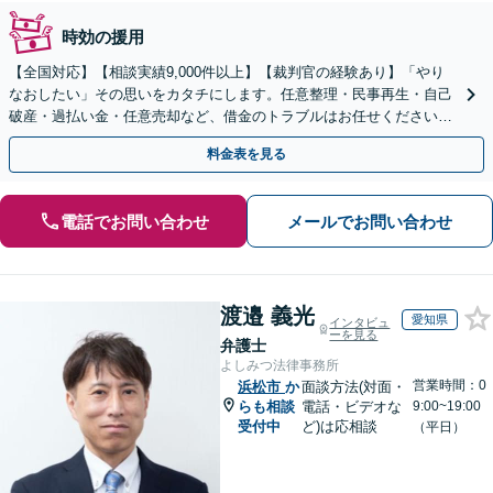
時効の援用
【全国対応】【相談実績9,000件以上】【裁判官の経験あり】「やり
なおしたい」その思いをカタチにします。任意整理・民事再生・自己
破産・過払い金・任意売却など、借金のトラブルはお任せください。
【初回相談無料】【全国対応可能】
料金表を見る
電話でお問い合わせ
メールでお問い合わせ
渡邉 義光
愛知県
インタビュ
ーを見る
弁護士
よしみつ法律事務所
営業時間：0
浜松市
か
面談方法(対面・
らも相談
電話・ビデオな
9:00~19:00
受付中
ど)は応相談
（平日）