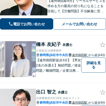
【遠州病院駅8分】リーガルサービスを
求める方の最高の切り札になることを
目指して【労働問題】不当解雇に苦し
む方々の心強い味方として最善の解決
を模索します【離婚問題】認知請求・
電話でお問い合わせ
メールでお問い合わせ
養育費の請求など、辛い状況を好転さ
せるためのアドバイスを心がけます
橋本 友紀子
弁護士
小原総合法律事務所
静岡県
浜松市中央区
遠州病院駅
から徒歩4分
|
【遠州病院駅徒歩3分】【男女
詳細を見
2名の弁護士】相続問題／借金
る
問題／離婚問題／企業法務な
ど、幅広く対応。お困りの方
はお気軽にご相談ください。
出口 智之
弁護士
法律事務所ASCOPE 浜松オフィス
静岡県
浜松市中央区
遠州病院駅
から徒歩9分
|