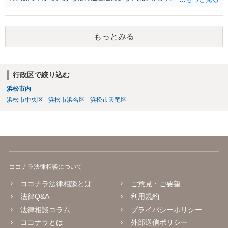
当事者として巻き込まれるので、あなたに 請求が来る可能性は、かな
り少ないと思いますね。 放置がいいと思いますよ。
もっとみる
行政区で絞り込む
浜松市内
浜松市中央区
浜松市浜名区
浜松市天竜区
ココナラ法律相談について
ココナラ法律相談とは
ご意見・ご要望
法律Q&A
利用規約
法律相談コラム
プライバシーポリシー
ココナラとは
外部送信ポリシー