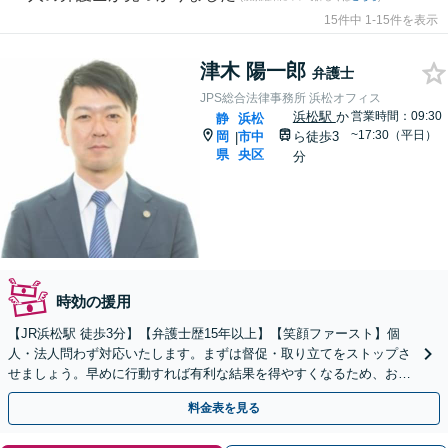
15件中 1-15件を表示
津木 陽一郎
弁護士
JPS総合法律事務所 浜松オフィス
浜松駅
か
営業時間：09:30
静
浜松
~17:30（平日）
岡
市中
ら徒歩3
|
県
央区
分
時効の援用
【JR浜松駅 徒歩3分】【弁護士歴15年以上】【笑顔ファースト】個
人・法人問わず対応いたします。まずは督促・取り立てをストップさ
せましょう。早めに行動すれば有利な結果を得やすくなるため、お悩
みの際はすぐに弁護士にご相談ください。
料金表を見る