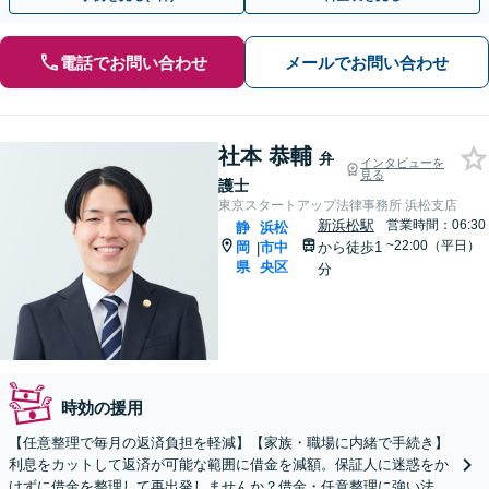
電話でお問い合わせ
メールでお問い合わせ
社本 恭輔
弁
インタビューを
見る
護士
東京スタートアップ法律事務所 浜松支店
新浜松駅
営業時間：06:30
静
浜松
~22:00（平日）
岡
市中
から徒歩1
|
県
央区
分
時効の援用
【任意整理で毎月の返済負担を軽減】【家族・職場に内緒で手続き】
利息をカットして返済が可能な範囲に借金を減額。保証人に迷惑をか
けずに借金を整理して再出発しませんか？借金・任意整理に強い法律