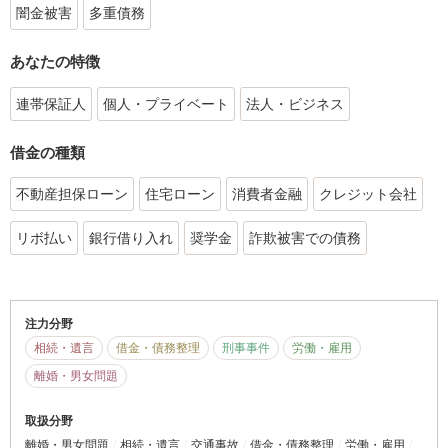
闇金被害
多重債務
あなたの特徴
連帯保証人
個人・プライベート
法人・ビジネス
借金の種類
不動産担保ローン
住宅ローン
消費者金融
クレジット会社
リボ払い
銀行借り入れ
奨学金
詐欺被害での債務
注力分野
相続・遺言
借金・債務整理
刑事事件
労働・雇用
離婚・男女問題
取扱分野
離婚・男女問題
相続・遺言
交通事故
借金・債務整理
労働・雇用