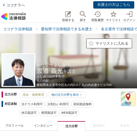
弁護士の方はこちら
ココナラへ
投稿する
探す
閲覧履歴
マイリスト
ログイン
ココナラ法律相談
愛知県で法律相談できる弁護士
名古屋市で法律相談
マイリストに入れる
わたなべ よしみつ
渡邉 義光
弁護士
よしみつ法律事務所
丸の内駅
愛知県
名古屋市中区丸の内2-2-7 丸の内弁護士ビル704
注力分野
借金・債務整理
他の注力分野を表示
対応体制
法テラス利用可
分割払い利用可
初回面談無料
休日面談可
夜間面談可
WEB面談可
プロフィール
インタビュー
事例紹介
料金表
注力分野