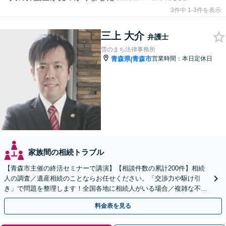
3件中 1-3件を表示
三上 大介
弁護士
雪のまち法律事務所
青森県
青森市
営業時間：本日定休日
|
家族間の相続トラブル
【青森市主催の終活セミナーで講演】【相談件数の累計200件】相続
人の調査／遺産相続のことならお任せください。「交渉力や駆け引
き」で問題を整理します！全国各地に相続人がいる場合／複雑な不動
産の相続にも対応【初回相談無料／当日・夜間可】
料金表を見る