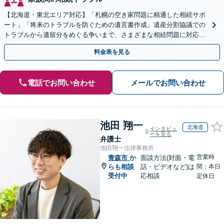
【北海道・東北エリア対応】「札幌の空き家問題に精通した相続サポ
ート」「将来のトラブルを防ぐための遺言書作成」遺産分割協議での
トラブルから遺留分をめぐる争いまで、さまざまな相続問題に対応し
ています「アクセス良好・WEB面談対応で安心の相談」
料金表を見る
電話でお問い合わせ
メールでお問い合わせ
池田 翔一
北海道
インタビュ
ーを見る
弁護士
池田翔一法律事務所
営業時
青森市
か
面談方法(対面・電
らも相談
話・ビデオなど)は
間：本日
受付中
応相談
定休日