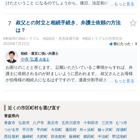
けたということ になるのでしょうから、後日、法定相続分に基づいて
精算を求めることは可能と思います。
7
叔父との対立と相続手続き、弁護士依頼の方法
は？
#家族間の相続トラブル
#認知症・意思疎通不能
#相続トラブルの代理交渉
2026年7月22日
役にたった
3
相続・遺言に強い弁護士
小寺 弘通
弁護士
お困りのことと存じます。 記載いただいているご事情からすれば、弁
護士に依頼されるのが好ましいように思われます。 叔父さんとお母様
が伯母様の相続人になるはずですので、遺産分割手続きという形でお
母様の方で弁護士に依頼されるのが良いかと思います。 また、「葬儀
に呼ばれなかったことについて慰謝料を請求する」と言ってこられて
いる部分に関しては、 現状特に訴訟提起等されている訳ではないので
しょうから、こちらから積極的に動く必要はないように見受けられま
近くの市区町村を選び直す
す。 仮に訴訟を起こされるなどした場合には、遺産分割手続きで依頼
青森県内
される弁護士の方に対応をお願いするのが良いのではないでしょう
青森市
弘前市
八戸市
黒石市
五所川原市
十和田市
三沢市
むつ市
か。 以上ご参考にしていただければ幸いです。
つがる市
平川市
平内町
今別町
蓬田村
外ヶ浜町
鰺ヶ沢町
深浦町
西目屋村
藤崎町
大鰐町
田舎館村
板柳町
鶴田町
中泊町
野辺地町