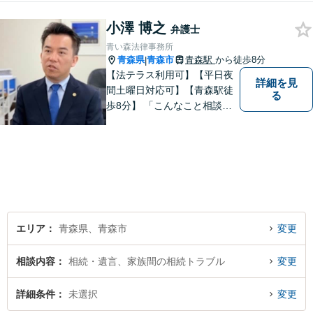
すことができるように、迅速
小澤 博之
に、そして真剣に取り組みま
弁護士
す。皆様が安心して相談でき
青い森法律事務所
るような雰囲気づくりを行な
青森県
青森市
青森駅
から徒歩8分
|
っています。
【法テラス利用可】【平日夜
詳細を見
間土曜日対応可】【青森駅徒
る
歩8分】 「こんなこと相談し
ていいのだろうか」とお思い
の方、大丈夫です。どのよう
なお悩みでもご相談くださ
い。 皆様が抱えている問題に
真摯に向き合い、ともに解決
いたします。
エリア
青森県、青森市
変更
相談内容
相続・遺言、家族間の相続トラブル
変更
詳細条件
未選択
変更