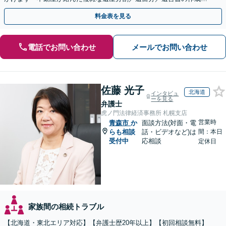
執行／事業承継など、お任せください」【休日相談あり】
料金表を見る
電話でお問い合わせ
メールでお問い合わせ
佐藤 光子
北海道
インタビュ
ーを見る
弁護士
虎ノ門法律経済事務所 札幌支店
営業時
青森市
か
面談方法(対面・電
らも相談
話・ビデオなど)は
間：本日
受付中
応相談
定休日
家族間の相続トラブル
【北海道・東北エリア対応】【弁護士歴20年以上】【初回相談無料】