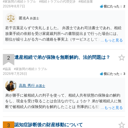
#家族間の相続トラブル
#相続トラブルの代理交渉
#相続放棄
2026年8月7日
役にたった
2
匿名A
弁護士
若干言葉足らずで失礼しました。 弁護士であれ司法書士であれ、相続
放棄手続の依頼を受け家庭裁判所への書類提出まで行った場合には、
順位が繰り上がる方への連絡を事実上（サービスとして）行うことは
あります。その「連絡」だけを弁護士が業務としてお受けすることは
できない、という意味でした。
2
遺産相続で弟が保険を無断解約、法的問題は？
#協議
#家族間の相続トラブル
2026年7月26日
役にたった
3
高島 秀行
弁護士
弟が勝手に被相続人の判子を使って、相続人共有状態の保険金の解約
をし、現金を受け取ることは合法なのでしょうか？ 弟が被相続人に無
断で被相続人の保険契約を解約したことは 刑事的にも犯罪となる可能
性があり、民事的には無効だと思います。 保険会社で解約の際に提出
された書類のコピーを取得して、弁護士に面談で詳しい事情を話して
相談 されたら良いと思います。
3
認知症診断後の財産移動について