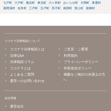
七戸町
六戸町
横浜町
東北町
六ヶ所村
おいらせ町
大間町
東通村
風間浦村
佐井村
三戸町
五戸町
田子町
南部町
階上町
新郷村
ココナラ法律相談について
ココナラ法律相談とは
ご意見・ご要望
法律Q&A
利用規約
法律相談コラム
プライバシーポリシー
ココナラとは
外部送信ポリシー
よくあるご質問
掲載をご検討の弁護士の方
へ
運営へのお問い合わせ
会社情報
運営会社