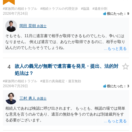
#家族間の相続トラブル
#相続トラブルの代理交渉
#協議
#遺産分割
2026年7月24日
役にたった
9
岡田 晃朝
弁護士
そもそも、11月に遺言書で相手が取得できるものでしたら、争いには
なりません。 例えば遺言では、あなたが取得できるのに、相手が取り
込んだのでしたらそうでしょうね。
4
故人の義兄が無断で遺言書を発見・提出、法的対
処法は？
#家族間の相続トラブル
#遺言の真偽鑑定・遺言無効
2026年7月29日
役にたった
3
三村 勇人
弁護士
相続人であれば検認に呼び出されます。 もっとも、検認の場では簡単
な意見を言うのみであり、遺言の無効を争うのであれば別途裁判をす
る必要がございます。