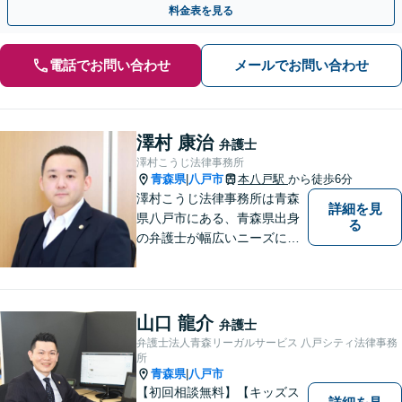
料金表を見る
電話でお問い合わせ
メールでお問い合わせ
澤村 康治
弁護士
澤村こうじ法律事務所
青森県
八戸市
本八戸駅
から徒歩6分
|
澤村こうじ法律事務所は青森
詳細を見
県八戸市にある、青森県出身
る
の弁護士が幅広いニーズにお
応えするアットホームな法律
事務所です。
山口 龍介
弁護士
弁護士法人青森リーガルサービス 八戸シティ法律事務
所
青森県
八戸市
|
【初回相談無料】【キッズス