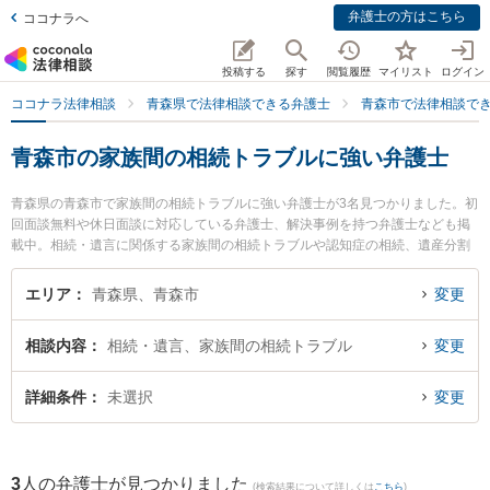
弁護士の方はこちら
ココナラへ
投稿する
探す
閲覧履歴
マイリスト
ログイン
ココナラ法律相談
青森県で法律相談できる弁護士
青森市で法律相談で
青森市の家族間の相続トラブルに強い弁護士
青森県の青森市で家族間の相続トラブルに強い弁護士が3名見つかりました。初
回面談無料や休日面談に対応している弁護士、解決事例を持つ弁護士なども掲
載中。相続・遺言に関係する家族間の相続トラブルや認知症の相続、遺産分割
等の細かな分野での絞り込み検索もでき便利です。特に雪のまち法律事務所の
三上 大介弁護士や須藤真悟法律事務所の須藤 真悟弁護士、青い森法律事務所の
エリア
青森県、青森市
変更
小澤 博之弁護士のプロフィール情報や弁護士費用、強みなどが注目されていま
す。『青森市で土日や夜間に発生した家族間の相続トラブルのトラブルを今す
相談内容
相続・遺言、家族間の相続トラブル
変更
ぐに弁護士に相談したい』『家族間の相続トラブルのトラブル解決の実績豊富
な近くの弁護士を検索したい』『初回相談無料で家族間の相続トラブルを法律
相談できる青森市内の弁護士に相談予約したい』などでお困りの相談者さんに
詳細条件
未選択
変更
おすすめです。
3
人の弁護士が見つかりました
(検索結果について詳しくは
こちら
)