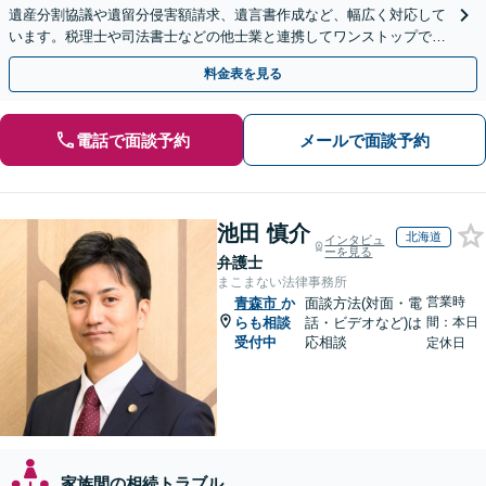
遺産分割協議や遺留分侵害額請求、遺言書作成など、幅広く対応して
います。税理士や司法書士などの他士業と連携してワンストップでの
解決が可能です。ぜひご相談ください。
料金表を見る
電話で面談予約
メールで面談予約
池田 慎介
北海道
インタビュ
ーを見る
弁護士
まこまない法律事務所
営業時
青森市
か
面談方法(対面・電
らも相談
話・ビデオなど)は
間：本日
受付中
応相談
定休日
家族間の相続トラブル