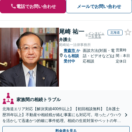
電話でお問い合わせ
メールでお問い合わせ
尾崎 祐一
北海道
インタビュ
ーを見る
弁護士
尾崎祐一法律事務所
営業時
青森市
か
面談方法(対面・電
らも相談
話・ビデオなど)は
間：本日
受付中
応相談
定休日
家族間の相続トラブル
北海道エリア対応【解決実績400件以上】【初回相談無料】【弁護士
歴35年以上】不動産や相続税が絡む事案にも対応可。培ったノウハウ
を活かして迅速かつ的確に事件処理。相続の生前対策やペットの年金
システムもお任せ【完全個室】【自衛隊前駅8分】
料金表を見る