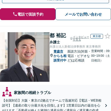
電話で面談予約
メールでお問い合わせ
都 裕記
東京都
インタビュー
を見る
弁護士
弁護士法人新都法律事務所 東京事務所
営業時間：09:
青森市
面談方法(対面・
からも相
電話・ビデオな
00~19:00（土
談受付中
ど)は応相談
日祝日）
家族間の相続トラブル
【全国対応】大阪・東京の2拠点でチームで迅速対応【電話・WEB相
談可】【遺産の取り分最大化を目指します】1営業日以内の返信を心
がけます「不動産が絡んだ複雑な遺産分割／遺留分／遺言書の作成・