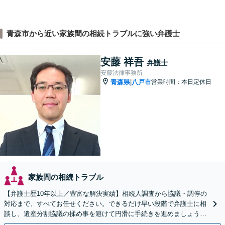
青森市から近い家族間の相続トラブルに強い弁護士
安藤 祥吾
弁護士
安藤法律事務所
青森県
八戸市
営業時間：本日定休日
|
家族間の相続トラブル
【弁護士歴10年以上／豊富な解決実績】相続人調査から協議・調停の
対応まで、すべてお任せください。できるだけ早い段階で弁護士に相
談し、遺産分割協議の揉め事を避けて円滑に手続きを進めましょう
【秘密厳守】【完全個室対応】【休日・夜間相談あり】