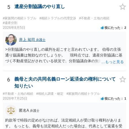
5
遺産分割協議のやり直し
#家族間の相続トラブル
#相続トラブルの代理交渉
#不動産・土地の相続
#遺産分割
2026年8月5日
役にたった
2
井上 祐司
弁護士
>分割協議のやり直しの裁判を起こすと言われています。 伯母の主張
通り協議書は無効なのでしょうか。 現時点では、遺産分割協議に基
づく不動産登記がされている状況で、分割協議自体の無効を裁判所が
認めたわけではないので、分割協議の効力に影響はありません。 先
方の訴訟の主張及び立証次第ですが、 ・御祖母様の認知能力に関する
医師の意見書、筆跡鑑定 が提出されればその効力が否定される可能性
6
義母と夫の共同名義ローン返済金の権利について
はありますが、 ・伯母様自身が分割協議に加わっていること ・御祖母
知りたい
様の意に反する遺産分割協議を行う実益が誰にあったかの立証が困難
#不動産・土地の相続
#相続人調査・確定
#家族間の相続トラブル
であること からすると、実際に遺産分割協議の効力が否定される可能
2026年7月25日
役にたった
1
性はそれほど高くない（立証のハードルは非常に高い）ということが
言えると思います。
匿名A
弁護士
約款等で特段の定めがなければ、法定相続人が受け取り権利がありま
す。 もっとも、義母も法定相続人だった場合は、代表として返還を受