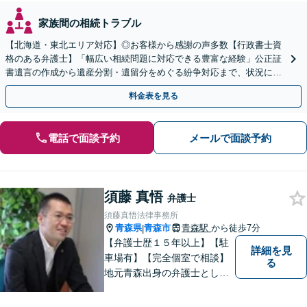
家族間の相続トラブル
【北海道・東北エリア対応】◎お客様から感謝の声多数【行政書士資
格のある弁護士】「幅広い相続問題に対応できる豊富な経験」公正証
書遺言の作成から遺産分割・遺留分をめぐる紛争対応まで、状況に応
じた最適な方法をご提案します【夜間相談可】
料金表を見る
電話で面談予約
メールで面談予約
須藤 真悟
弁護士
須藤真悟法律事務所
青森県
青森市
青森駅
から徒歩7分
|
【弁護士歴１５年以上】【駐
詳細を見
車場有】【完全個室で相談】
る
地元青森出身の弁護士とし
て、相談にお越しくださった
方々が、平穏な日常を取り戻