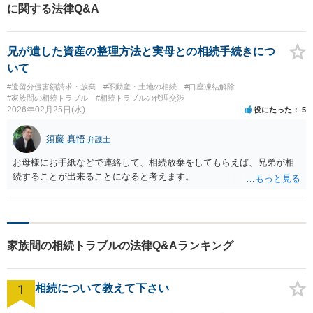
に関する法律Q&A
兄が遺した資産の整理方法と実母との相続手続きにつ
いて
#遺留分侵害額請求・放棄
#不動産・土地の相続
#口座凍結解除
#家族間の相続トラブル
#相続トラブルの代理交渉
2026年02月25日(水)
役にたった
5
須藤 真悟
弁護士
お母様にお手紙などで連絡して、相続放棄をしてもらえば、兄弟が相
続することが出来ることになると考えます。
家族間の相続トラブルの法律Q&Aランキング
1
相続について教えて下さい