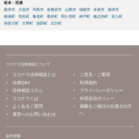
岐阜・西濃
岐阜市
大垣市
羽島市
各務原市
山県市
瑞穂市
本巣市
海津市
岐南町
笠松町
養老町
垂井町
関ケ原町
神戸町
輪之内町
安八町
揖斐川町
大野町
池田町
北方町
ココナラ法律相談について
ココナラ法律相談とは
ご意見・ご要望
法律Q&A
利用規約
法律相談コラム
プライバシーポリシー
ココナラとは
外部送信ポリシー
よくあるご質問
掲載をご検討の弁護士の方
へ
運営へのお問い合わせ
会社情報