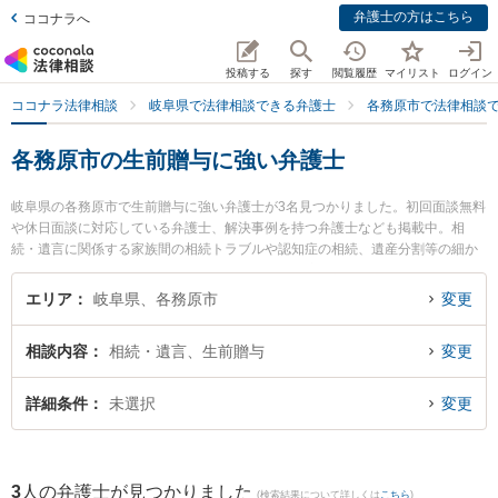
弁護士の方はこちら
ココナラへ
投稿する
探す
閲覧履歴
マイリスト
ログイン
ココナラ法律相談
岐阜県で法律相談できる弁護士
各務原市で法律相談
各務原市の生前贈与に強い弁護士
岐阜県の各務原市で生前贈与に強い弁護士が3名見つかりました。初回面談無料
や休日面談に対応している弁護士、解決事例を持つ弁護士なども掲載中。相
続・遺言に関係する家族間の相続トラブルや認知症の相続、遺産分割等の細か
な分野での絞り込み検索もでき便利です。特に清流のまち法律事務所の小林 和
久弁護士や中村将成法律事務所の中村 将成弁護士、花光総合法律事務所の花光
エリア
岐阜県、各務原市
変更
勇亮弁護士のプロフィール情報や弁護士費用、強みなどが注目されています。
『各務原市で土日や夜間に発生した生前贈与のトラブルを今すぐに弁護士に相
相談内容
相続・遺言、生前贈与
変更
談したい』『生前贈与のトラブル解決の実績豊富な近くの弁護士を検索した
い』『初回相談無料で生前贈与を法律相談できる各務原市内の弁護士に相談予
約したい』などでお困りの相談者さんにおすすめです。
詳細条件
未選択
変更
3
人の弁護士が見つかりました
(検索結果について詳しくは
こちら
)