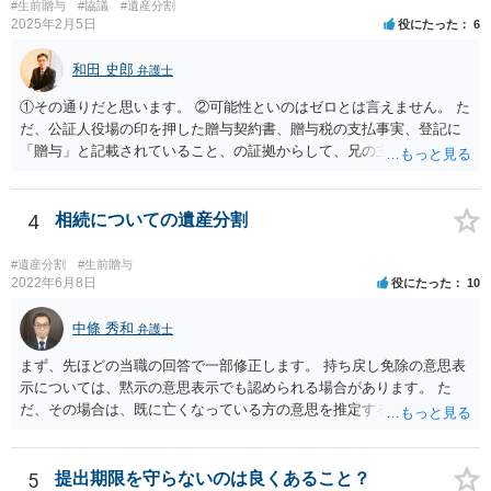
#生前贈与
#協議
#遺産分割
2025年2月5日
役にたった
6
和田 史郎
弁護士
①その通りだと思います。 ②可能性といのはゼロとは言えません。 た
だ、公証人役場の印を押した贈与契約書、贈与税の支払事実、登記に
「贈与」と記載されていること、の証拠からして、兄の主張は通らな
いようには思います。 ③④その通りだと思います。 話し合いで折り合
わなければ、遺産分割調停を申し立てて進めるのがベターのような気
がしますね。
4
相続についての遺産分割
#遺産分割
#生前贈与
2022年6月8日
役にたった
10
中條 秀和
弁護士
まず、先ほどの当職の回答で一部修正します。 持ち戻し免除の意思表
示については、黙示の意思表示でも認められる場合があります。 た
だ、その場合は、既に亡くなっている方の意思を推定することになり
ますので、なかなか立証のハードルは高いと思われます。それゆえ、
持ち戻し免除の意思表示は書面で明確にしておいていただくべきとい
う結論は変わりません。 誤解を与えるような回答でした。失礼しまし
5
提出期限を守らないのは良くあること？