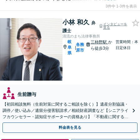
3件中 1-3件を表示
小林 和久
弁
インタビューを
見る
護士
清流のまち法律事務所
岐
三柿野駅
か
営業時間：本
各務
阜
|
日定休日
ら徒歩3分
原市
県
生前贈与
【初回相談無料（生前対策に関するご相談を除く）】遺産分割協議・
調停／使い込み／遺留分侵害額請求／相続財産調査など【シニアライ
フカウンセラー・認知症サポーターの資格あり】「不動産に関する相
続もお任せください」【当日・夜間相談可（要相談）】
料金表を見る