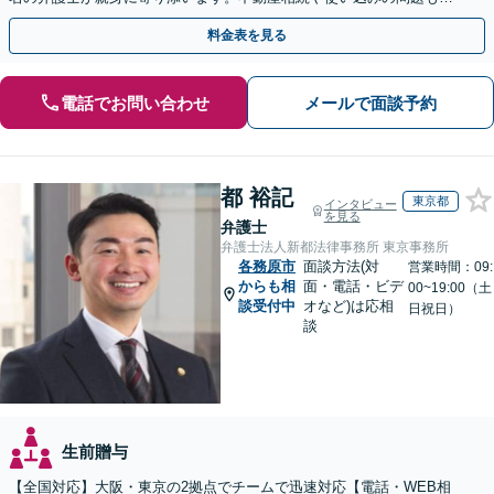
かりやすく解説。WEB相談可能。LINE予約受付中
料金表を見る
電話でお問い合わせ
メールで面談予約
都 裕記
東京都
インタビュー
を見る
弁護士
弁護士法人新都法律事務所 東京事務所
各務原市
面談方法(対
営業時間：09:
からも相
面・電話・ビデ
00~19:00（土
談受付中
オなど)は応相
日祝日）
談
生前贈与
【全国対応】大阪・東京の2拠点でチームで迅速対応【電話・WEB相