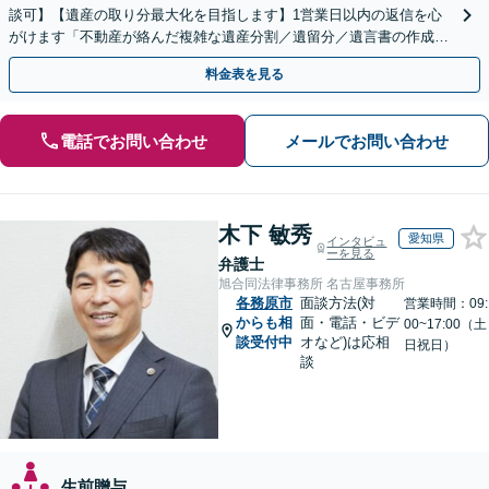
談可】【遺産の取り分最大化を目指します】1営業日以内の返信を心
がけます「不動産が絡んだ複雑な遺産分割／遺留分／遺言書の作成・
執行／事業承継など、お任せください」【休日相談あり】
料金表を見る
電話でお問い合わせ
メールでお問い合わせ
木下 敏秀
愛知県
インタビュ
ーを見る
弁護士
旭合同法律事務所 名古屋事務所
各務原市
面談方法(対
営業時間：09:
からも相
面・電話・ビデ
00~17:00（土
談受付中
オなど)は応相
日祝日）
談
生前贈与