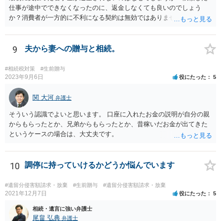
仕事が途中でできなくなったのに、返金しなくても良いのでしょう
か？消費者が一方的に不利になる契約は無効ではありませんか？
着手金は、前の弁護士が倒れるまでにやった仕事に応じて清算する義
務があると思います。 倒れた弁護士が所属する弁護士会に相談さ
れた方がよいと思います。 倒れた弁護士は脳梗塞で倒れたようで
9
夫から妻への贈与と相続。
すが、 判断能力があり、復代理を倒れた弁護士の判断で復代理を
選任したのか 即ち、復代理人の選任は有効なのかという問題もあ
#相続税対策
#生前贈与
ると思います。
2023年9月6日
役にたった
5
関 大河
弁護士
そういう認識でよいと思います。 口座に入れたお金の説明が自分の親
からもらったとか、兄弟からもらったとか、昔稼いだお金が出てきた
というケースの場合は、大丈夫です。
10
調停に持っていけるかどうか悩んでいます
#遺留分侵害額請求・放棄
#生前贈与
#遺留分侵害額請求・放棄
2021年12月7日
役にたった
5
相続・遺言に強い弁護士
尾畠 弘典
弁護士