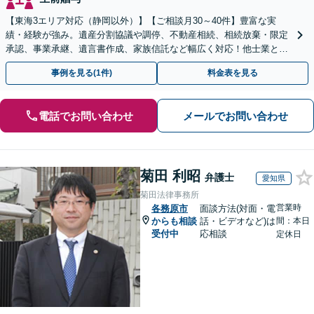
【東海3エリア対応（静岡以外）】【ご相談月30～40件】豊富な実
績・経験が強み。遺産分割協議や調停、不動産相続、相続放棄・限定
承認、事業承継、遺言書作成、家族信託など幅広く対応！他士業と連
携して円滑な問題解決を目指します。【初回面談無料】
事例を見る(1件)
料金表を見る
電話でお問い合わせ
メールでお問い合わせ
菊田 利昭
弁護士
愛知県
菊田法律事務所
営業時
各務原市
面談方法(対面・電
からも相談
話・ビデオなど)は
間：本日
受付中
応相談
定休日