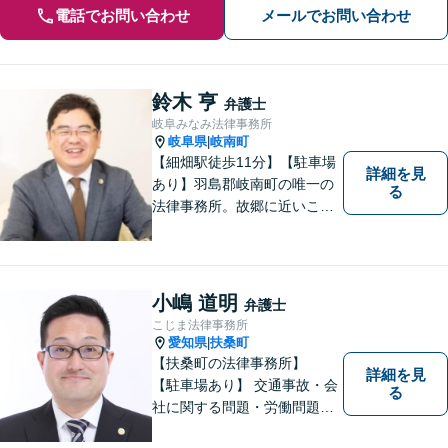
電話でお問い合わせ
メールでお問い合わせ
鈴木 亨
弁護士
岐阜みなみ法律事務所
岐阜県
岐南町
|
【細畑駅徒歩11分】【駐車場
詳細を見
あり】羽島郡岐南町の唯一の
る
法律事務所。故郷に近いこの
町で、お困りの方の未来を明
るいものにすべく、誠心誠意
弁護をいたします。依頼者と
弁護士という垣根を超えて、
小嶋 道明
弁護士
良きパートナーとして貢献し
こじま法律事務所
ます。【会社勤務経験あり】
愛知県
扶桑町
|
【扶桑町の法律事務所】
詳細を見
【駐車場あり】 交通事故・会
る
社に関する問題・労働問題・
離婚・相続・刑事事件に力を