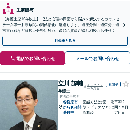
生前贈与
【弁護士歴10年以上】【法と心理の両面から悩みを解決するカウンセ
ラー弁護士】親族間の関係悪化に配慮します。遺産分割／遺留分／遺
言書作成など幅広い分野に対応。多額の資産が絡む相続もお任せくだ
さい。【夜間・休日の相談可能】【駐車場完備】
料金表を見る
電話でお問い合わせ
メールでお問い合わせ
立川 諒輔
愛知県
インタビュ
ーを見る
弁護士
TK法律事務所
営業時
各務原市
面談方法(対面・電
からも相談
話・ビデオなど)は
間：本日
受付中
応相談
定休日