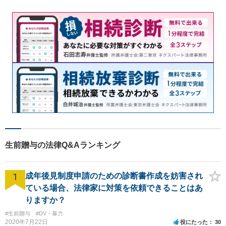
生前贈与の法律Q&Aランキング
1
成年後見制度申請のための診断書作成を妨害され
ている場合、法律家に対策を依頼できることはあ
りますか？
#生前贈与
#DV・暴力
2020年7月22日
役にたった
30