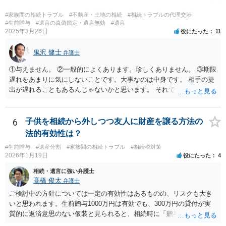
た。 文言については、「〇〇に対する生前贈与による特別受益の持ち
戻しをすべて免除する」というのがオーソドックスなものですが、ご
#家族間の相続トラブル
#不動産・土地の相続
#相続トラブルの代理交渉
心配ならば、弁護士のところに行って、特別受益となりそうな贈与に
#生前贈与
#遺言の真偽鑑定・遺言無効
#遺言
2025年3月26日
役にたった
11
ついて説明した上で、適切な文言についてご相談してみてはいかがで
しょうか。
鬼沢 健士
弁護士
①与えません。 ②一般的によくあります。珍しくありません。 ③期限
遅れをあまりに気にしないことです。大事なのは中身です。 相手の提
出が遅れることもあるんじゃないかと思います。 それでもあなた有利
にはなりません。
6
子供を相続から外しつつ友人に財産を譲る方法の
法的有効性は？
#生前贈与
#遺産分割
#家族間の相続トラブル
#相続税対策
2026年1月19日
役にたった
4
相続・遺言に強い弁護士
髙橋 俊太
弁護士
ご検討中の方針については一定の有効性はあるものの、リスクも大き
いと思われます。生前贈与1000万円は有効でも、300万円の貸付が実
質的に返済意思のない仮装と見られると、相続時に「贈与」と評価さ
れ、子から遺留分侵害額請求を受ける可能性があります。 その他の方