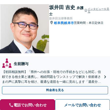
坂井田 吉史
弁護
インタビューを見
る
士
坂井田法律事務所
岐阜県
岐阜市
営業時間：本日定休日
|
生前贈与
【初回相談無料】「県外への出張・現地での手続きなどにも対応」信
頼できる他士業と連携し、相続問題をワンストップで解決！依頼者さ
まの声に真摯に耳を傾け、最適な道筋を一緒に見出します「遺産分割
／寄与分／成年後見／遺留分／相続放棄／遺言書作成など」
料金表を見る
電話でお問い合わせ
メールでお問い合わせ