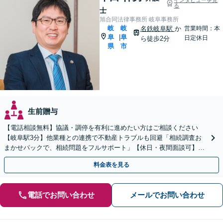
る
士
旭合同法律事務所 岐阜事務所
岐
岐
名鉄岐阜駅
か
営業時間：本
阜
阜
|
日定休日
ら徒歩2分
県
市
生前贈与
【電話相談無料】協議・調停を有利に進めたい方はご相談ください
【岐阜駅3分】他業種との連携で不動産トラブルも回避「相続調査お
まかせパックで、相続問題をフルサポート」【休日・夜間面談可】
【電話相談・ビデオ面談あり】【完全個室対応】
料金表を見る
電話でお問い合わせ
メールでお問い合わせ