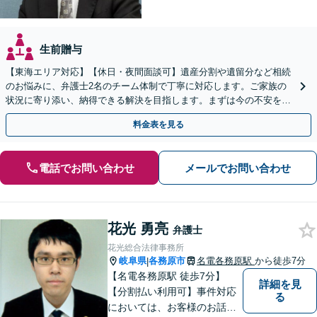
生前贈与
【東海エリア対応】【休日・夜間面談可】遺産分割や遺留分など相続
のお悩みに、弁護士2名のチーム体制で丁寧に対応します。ご家族の
状況に寄り添い、納得できる解決を目指します。まずは今の不安をお
聞かせください【メール・WEB相談可】
料金表を見る
電話でお問い合わせ
メールでお問い合わせ
花光 勇亮
弁護士
花光総合法律事務所
岐阜県
各務原市
名電各務原駅
から徒歩7分
|
【名電各務原駅 徒歩7分】
詳細を見
【分割払い利用可】事件対応
る
においては、お客様のお話を