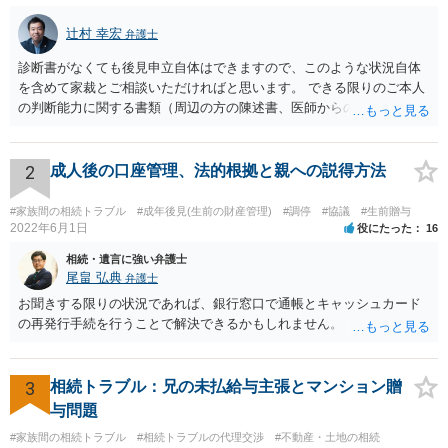
辻村 幸宏
弁護士
診断書がなくても後見申立自体はできますので、このような状況自体
を含めて家裁とご相談いただければと思います。 できる限りのご本人
の判断能力に関する書類（周辺の方の陳述書、医師からの聴取書等）
を整え、家裁の鑑定を経る前提で鑑定費用の予納金を用意し、申立て
をしていただければそこから先は進むのではないかと存じます。 ま
た、Aさんの意向を酌みすぎるあまりに後見申立ができない状況にして
2
成人後の口座管理、法的根拠と親への説得方法
いる施設の問題もありますので、当該地域の地域包括支援センターに
ご相談されるのもひとつの方法です。
#家族間の相続トラブル
#成年後見(生前の財産管理)
#調停
#協議
#生前贈与
2022年6月1日
役にたった
16
相続・遺言に強い弁護士
尾畠 弘典
弁護士
お聞きする限りの状況であれば、銀行窓口で通帳とキャッシュカード
の再発行手続を行うことで解決できるかもしれません。
3
相続トラブル：兄の未払給与主張とマンション贈
与問題
#家族間の相続トラブル
#相続トラブルの代理交渉
#不動産・土地の相続