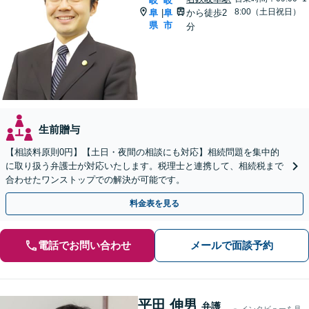
岐
岐
8:00（土日祝日）
阜
阜
から徒歩2
|
県
市
分
生前贈与
【相談料原則0円】【土日・夜間の相談にも対応】相続問題を集中的
に取り扱う弁護士が対応いたします。税理士と連携して、相続税まで
合わせたワンストップでの解決が可能です。
料金表を見る
電話でお問い合わせ
メールで面談予約
平田 伸男
弁護
インタビューを見