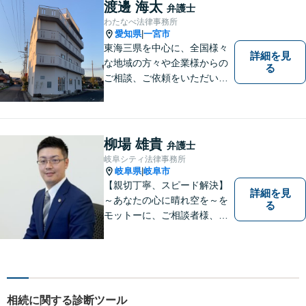
一緒に見つけていきます。
渡邊 海太
弁護士
【丁寧なヒアリング】【地域
わたなべ法律事務所
密着型の法律事務所】
愛知県
一宮市
|
東海三県を中心に、全国様々
詳細を見
な地域の方々や企業様からの
る
ご相談、ご依頼をいただいて
おります。完全個室の相談
室、駐車場完備でお待ちして
おります。
柳場 雄貴
弁護士
岐阜シティ法律事務所
岐阜県
岐阜市
|
【親切丁寧、スピード解決】
詳細を見
～あなたの心に晴れ空を～を
る
モットーに、ご相談者様、依
頼者様の良きリーガルパート
ナーになれるよう責任を持っ
てサポートさせて頂きます。
お気軽にご相談下さい。
相続に関する診断ツール