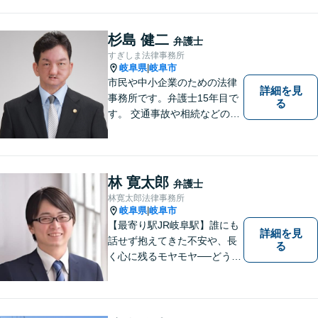
入れています。
杉島 健二
弁護士
すぎしま法律事務所
岐阜県
岐阜市
|
市民や中小企業のための法律
詳細を見
事務所です。弁護士15年目で
る
す。 交通事故や相続などの相
談料は、初回無料です。 交通
事故などの民事事件や、相続
などの家事事件を解決してき
ました。特に交通事故では多
林 寛太郎
弁護士
くの後遺障害事故や死亡事故
林寛太郎法律事務所
を解決してきました。
岐阜県
岐阜市
|
【最寄り駅JR岐阜駅】誰にも
詳細を見
話せず抱えてきた不安や、長
る
く心に残るモヤモヤ──どうぞ
安心してお聞かせください。
あなたの想いに丁寧に寄り添
いながら、これからの一歩を