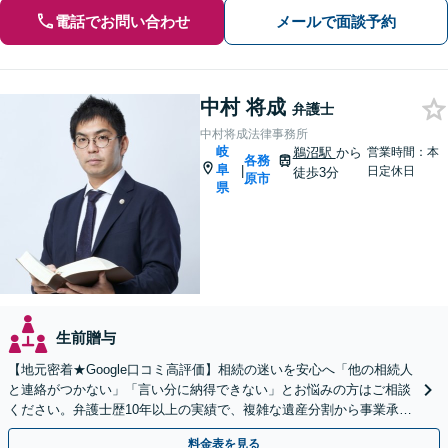
電話でお問い合わせ
メールで面談予約
中村 将成
弁護士
中村将成法律事務所
岐
鵜沼駅
から
営業時間：本
各務
阜
|
日定休日
徒歩3分
原市
県
生前贈与
【地元密着★Google口コミ高評価】相続の迷いを安心へ「他の相続人
と連絡がつかない」「言い分に納得できない」とお悩みの方はご相談
ください。弁護士歴10年以上の実績で、複雑な遺産分割から事業承継
まで幅広く対応【休日・夜間相談可｜駐車場あり】
料金表を見る