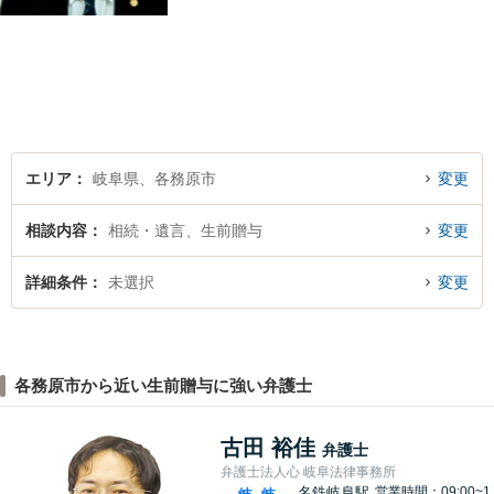
丁寧に聞くこと・お客様が疑
問を抱えたままにならないよ
う分かりやすく丁寧に説明す
ることを心がけています。
エリア
岐阜県、各務原市
変更
相談内容
相続・遺言、生前贈与
変更
詳細条件
未選択
変更
各務原市から近い生前贈与に強い弁護士
古田 裕佳
弁護士
弁護士法人心 岐阜法律事務所
名鉄岐阜駅
営業時間：09:00~1