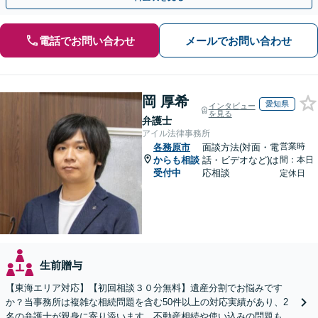
電話でお問い合わせ
メールでお問い合わせ
岡 厚希
愛知県
インタビュー
を見る
弁護士
アイル法律事務所
営業時
各務原市
面談方法(対面・電
からも相談
話・ビデオなど)は
間：本日
受付中
応相談
定休日
生前贈与
【東海エリア対応】【初回相談３０分無料】遺産分割でお悩みです
か？当事務所は複雑な相続問題を含む50件以上の対応実績があり、2
名の弁護士が親身に寄り添います。不動産相続や使い込みの問題も分