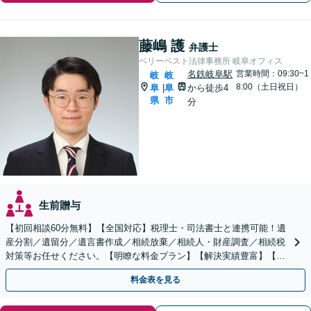
藤嶋 護
弁護士
ベリーベスト法律事務所 岐阜オフィス
名鉄岐阜駅
営業時間：09:30~1
岐
岐
8:00（土日祝日）
阜
阜
から徒歩4
|
県
市
分
生前贈与
【初回相談60分無料】【全国対応】税理士・司法書士と連携可能！遺
産分割／遺留分／遺言書作成／相続放棄／相続人・財産調査／相続税
対策等お任せください。【明瞭な料金プラン】【解決実績豊富】【電
話相談可】
料金表を見る