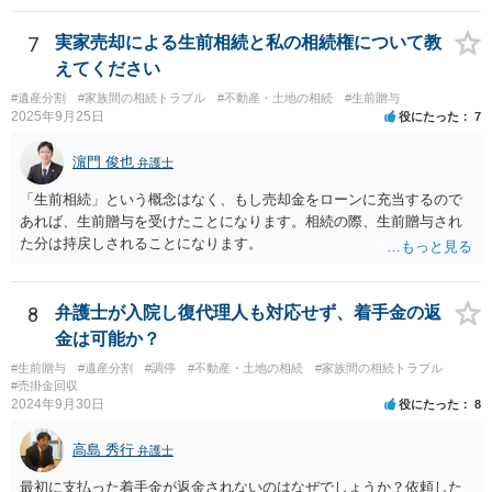
法として考えられるものとしては、 ①信託（家族信託・目的信託） 財
産を信託口に移し、受託者（信頼できる友人や専門職）に管理させ、
7
実家売却による生前相続と私の相続権について教
・生存中はあなたの生活費・介護費に優先充当 ・残余を友人や慈善団
えてください
体へ と使途を厳格に指定。相続ではなく信託帰属になるため、子の関
#遺産分割
#家族間の相続トラブル
#不動産・土地の相続
#生前贈与
与を大きく排除できます。 ②遺言＋生命保険の組合せ 生活資金は手元
2025年9月25日
役にたった
7
に残し、余剰資金で受取人を友人・団体にした保険を活用。保険金は
相続財産とは別枠で、遺留分対策にも有効と思われます。 ③負担付死
濵門 俊也
弁護士
因贈与 「介護・見守り等を条件に、死亡時に財産を渡す」契約。条件
不履行なら無効にでき、老後の安心を担保できます。 ④ 寄附予約＋解
「生前相続」という概念はなく、もし売却金をローンに充当するので
除条件 慈善団体への寄附を予約しつつ、資金不足時は解除できる条項
あれば、生前贈与を受けたことになります。相続の際、生前贈与され
を設定。 などがあり得るかと思われます。
た分は持戻しされることになります。
8
弁護士が入院し復代理人も対応せず、着手金の返
金は可能か？
#生前贈与
#遺産分割
#調停
#不動産・土地の相続
#家族間の相続トラブル
#売掛金回収
2024年9月30日
役にたった
8
高島 秀行
弁護士
最初に支払った着手金が返金されないのはなぜでしょうか？依頼した