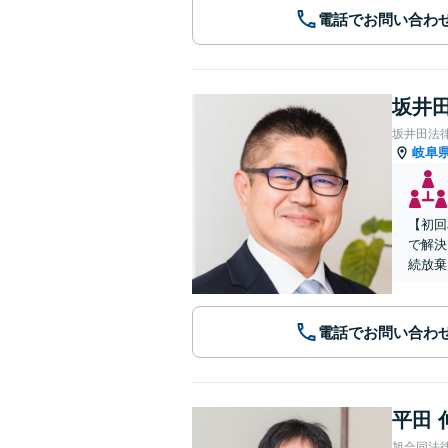
電話でお問い合わ
坂井田
坂井田法
岐阜
【初回
で解決
続放棄
電話でお問い合わ
平田 
旭合同法