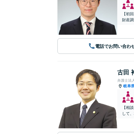
【初回
財産調
電話でお問い合わ
古田 
弁護士法
岐阜
【相談
して、