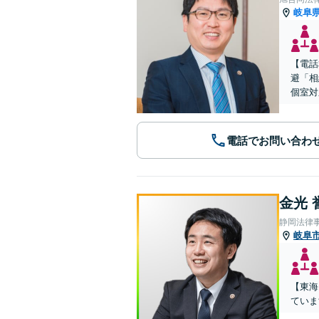
岐阜
【電話
避「相
個室対
電話でお問い合わ
金光 
静岡法律
岐阜
【東海
ていま