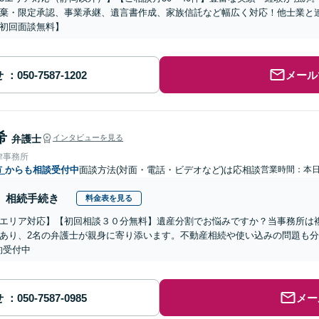
棄・限定承認、事業承継、遺言書作成、家族信託など幅広く対応！他士業と
初回面談無料】
せ
メール
希
弁護士
インタビューを見る
律事務所
市
からも相談受付中
面談方法(対面・電話・ビデオなど)は応相談
営業時間：本
相続手続き
料金表を見る
エリア対応】【初回相談３０分無料】遺産分割でお悩みですか？当事務所は複
あり、2名の弁護士が親身に寄り添います。不動産相続や使い込みの問題も分か
約受付中
せ
メー