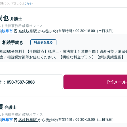
結果について詳しくは
こちら
)
尚也
弁護士
スト法律事務所 岐阜オフィス
県
岐阜市
名鉄岐阜駅
から徒歩4分
営業時間：09:30~18:00（土日祝日）
|
相続手続き
料金表を見る
相談60分無料】【全国対応】税理士・司法書士と連携可能！遺産分割／遺留
査／相続税対策等お任せください。【明瞭な料金プラン】【解決実績豊富】
せ
メール
護
弁護士
スト法律事務所 岐阜オフィス
県
岐阜市
名鉄岐阜駅
から徒歩4分
営業時間：09:30~18:00（土日祝日）
|