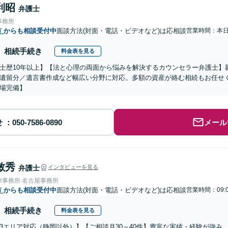
利昭
弁護士
事務所
市
からも相談受付中
面談方法(対面・電話・ビデオなど)は応相談
営業時間：本
相続手続き
料金表を見る
士歴10年以上】【法と心理の両面から悩みを解決するカウンセラー弁護士】
遺留分／遺言書作成など幅広い分野に対応。多額の資産が絡む相続もお任せ
場完備】
せ
メール
敏秀
弁護士
インタビューを見る
律事務所 名古屋事務所
市
からも相談受付中
面談方法(対面・電話・ビデオなど)は応相談
営業時間：09:
相続手続き
料金表を見る
3エリア対応（静岡以外）】【ご相談月30～40件】豊富な実績・経験が強み