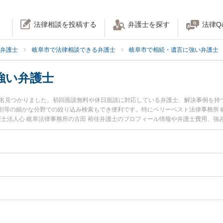
法律相談を投稿する
弁護士を探す
法律Q
弁護士
岐阜市で法律相談できる弁護士
岐阜市で相続・遺言に強い弁護士
強い弁護士
2名見つかりました。初回面談無料や休日面談に対応している弁護士、解決事例を持
割等の細かな分野での絞り込み検索もでき便利です。特にベリーベスト法律事務所 
護士法人心 岐阜法律事務所の古田 裕佳弁護士のプロフィール情報や弁護士費用、
弁護士に相談したい』『相続手続きのトラブル解決の実績豊富な近くの弁護士を検
などでお困りの相談者さんにおすすめです。