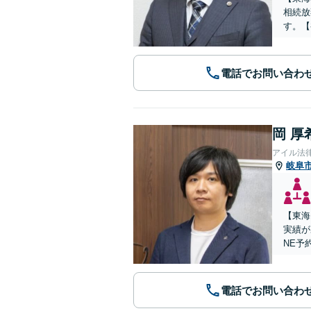
相続放
す。【
電話でお問い合わ
岡 厚
アイル法
岐阜
【東海
実績が
NE予
電話でお問い合わ