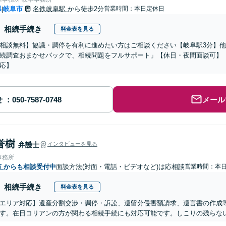
県
岐阜市
名鉄岐阜駅
から徒歩2分
営業時間：本日定休日
|
相続手続き
料金表を見る
相談無料】協議・調停を有利に進めたい方はご相談ください【岐阜駅3分】
続調査おまかせパックで、相続問題をフルサポート」【休日・夜間面談可】
応】
せ
メール
誉樹
弁護士
インタビューを見る
事務所
市
からも相談受付中
面談方法(対面・電話・ビデオなど)は応相談
営業時間：本
相続手続き
料金表を見る
エリア対応】遺産分割交渉・調停・訴訟、遺留分侵害額請求、遺言書の作成
す。在日コリアンの方が関わる相続手続にも対応可能です。しこりの残らな