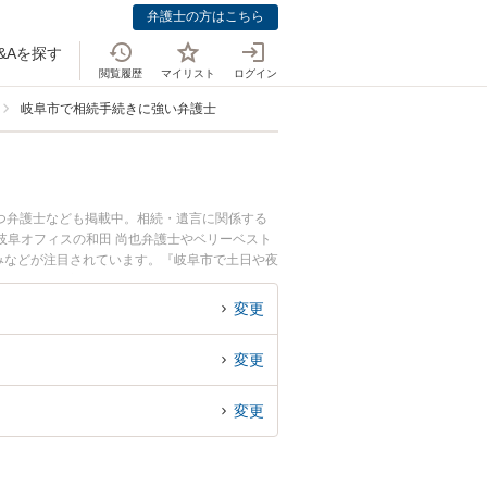
弁護士の方はこちら
&Aを探す
閲覧履歴
マイリスト
ログイン
岐阜市で相続手続きに強い弁護士
つ弁護士なども掲載中。相続・遺言に関係する
岐阜オフィスの和田 尚也弁護士やベリーベスト
強みなどが注目されています。『岐阜市で土日や夜
索したい』『初回相談無料で相続手続きを法律相
変更
変更
変更