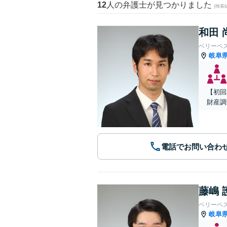
12
人の弁護士が見つかりました
(検索
和田 
ベリーベ
岐阜
【初回
財産調
電話でお問い合わ
藤嶋 
ベリーベ
岐阜