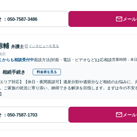
せ
メール
諒輔
弁護士
インタビューを見る
務所
市
からも相談受付中
面談方法(対面・電話・ビデオなど)は応相談
営業時間：本
相続手続き
料金表を見る
エリア対応】【休日・夜間面談可】遺産分割や遺留分など相続のお悩みに、
。ご家族の状況に寄り添い、納得できる解決を目指します。まずは今の不安を
】
せ
メール