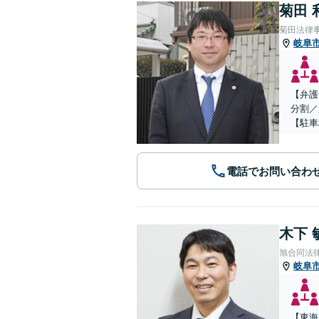
菊田 
菊田法律
岐阜
【弁護
分割／
【駐車
電話でお問い合わ
木下 
旭合同法
岐阜
【東海