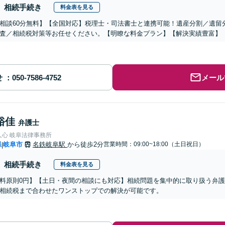
相続手続き
料金表を見る
相談60分無料】【全国対応】税理士・司法書士と連携可能！遺産分割／遺留
査／相続税対策等お任せください。【明瞭な料金プラン】【解決実績豊富】
せ
メール
裕佳
弁護士
人心 岐阜法律事務所
県
岐阜市
名鉄岐阜駅
から徒歩2分
営業時間：09:00~18:00（土日祝日）
|
相続手続き
料金表を見る
料原則0円】【土日・夜間の相談にも対応】相続問題を集中的に取り扱う弁
相続税まで合わせたワンストップでの解決が可能です。