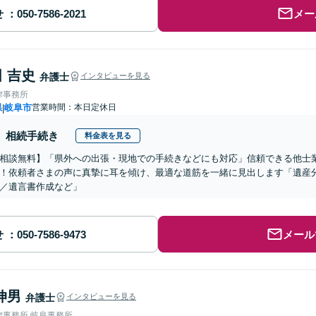
せ
メー
 吉史
弁護士
インタビューを見る
律事務所
県
岐阜市
営業時間：本日定休日
|
相続手続き
料金表を見る
相談無料】「県外への出張・現地での手続きなどにも対応」信頼できる他士
！依頼者さまの声に真摯に耳を傾け、最適な道筋を一緒に見出します「遺産
／遺言書作成など」
せ
メール
伸男
弁護士
インタビューを見る
律事務所 岐阜事務所