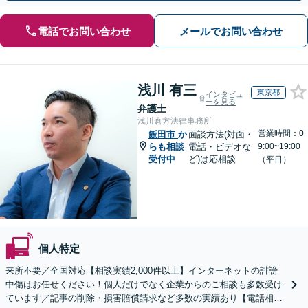
電話でお問い合わせ
メールでお問い合わせ
浅川 有三
東京都
インタビュ
ーを見る
弁護士
浅川倉方法律事務所
営業時間：0
飯田市
か
面談方法(対面・
らも相談
電話・ビデオな
9:00~19:00
受付中
ど)は応相談
（平日）
個人特定
来所不要／全国対応【相談実績2,000件以上】インターネットの誹謗
中傷はお任せください！個人だけでなく企業からのご相談も多数受け
ています／記事の削除・損害賠償請求など多数の実績あり【電話相談