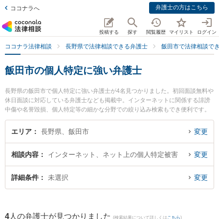
弁護士の方はこちら
ココナラへ
投稿する
探す
閲覧履歴
マイリスト
ログイン
ココナラ法律相談
長野県で法律相談できる弁護士
飯田市で法律相談で
飯田市の個人特定に強い弁護士
長野県の飯田市で個人特定に強い弁護士が4名見つかりました。初回面談無料や
休日面談に対応している弁護士なども掲載中。インターネットに関係する誹謗
中傷や名誉毀損、個人特定等の細かな分野での絞り込み検索もでき便利です。
特にミカタ弁護士法人 飯田事務所の下平 学弁護士やミカタ弁護士法人 飯田事
務所の髙山 乃亜弁護士、丘の上みらい法律事務所の髙橋 伸夫弁護士のプロフィ
エリア
長野県、飯田市
変更
ール情報や弁護士費用、強みなどが注目されています。『飯田市で土日や夜間
に発生した個人特定のトラブルを今すぐに弁護士に相談したい』『個人特定の
相談内容
インターネット、ネット上の個人特定被害
変更
トラブル解決の実績豊富な近くの弁護士を検索したい』『初回相談無料で個人
特定を法律相談できる飯田市内の弁護士に相談予約したい』などでお困りの相
談者さんにおすすめです。
詳細条件
未選択
変更
4
人の弁護士が見つかりました
(検索結果について詳しくは
こちら
)