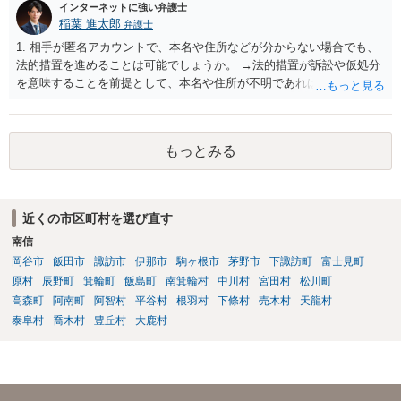
インターネットに強い弁護士
稲葉 進太郎
弁護士
1. 相手が匿名アカウントで、本名や住所などが分からない場合でも、
法的措置を進めることは可能でしょうか。 →法的措置が訴訟や仮処分
を意味することを前提として、本名や住所が不明であれば実現が難し
いでしょう。 2. 発信者情報開示請求などを行う場合、おおよその費用
や期間はどのくらいを想定すればよいでしょうか。 →数十万円・数ヶ
月が目安でしょう。 3. 投稿が削除されても、スクリーンショットやU
もっとみる
RLなどの証拠があれば対応は可能でしょうか。 →対応可能である場合
があるでしょう。 4. このようなケースでは、まず弁護士へ相談するの
がよいのか、それとも警察への相談を優先した方がよいのでしょう
か。 →相談者様におかれて詐欺など一切していないのであれば、弁護
近くの市区町村を選び直す
士と警察両方でしょう。 5. 相手が特定できた場合、名誉毀損や侮辱
南信
罪、損害賠償請求などの対象になる可能性はありますか。 →あるでし
ょう。 6. 相談する場合、持参した方がよい資料（スクリーンショッ
岡谷市
飯田市
諏訪市
伊那市
駒ヶ根市
茅野市
下諏訪町
富士見町
ト、URL、Metaとのやり取り、警察への相談記録など）があれば教え
原村
辰野町
箕輪町
飯島町
南箕輪村
中川村
宮田村
松川町
てください。 →弁護士にご相談になる際は、まず、弁護士に電話でご
高森町
阿南町
阿智村
平谷村
根羽村
下條村
売木村
天龍村
相談になり、その弁護士から、必要な資料を教えてもらうのが良いで
泰阜村
喬木村
豊丘村
大鹿村
しょう。