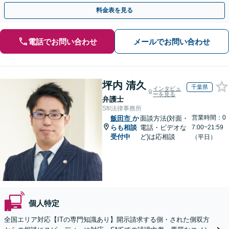
可】【初回相談無料】【夜間休日面談可】
料金表を見る
電話でお問い合わせ
メールでお問い合わせ
坪内 清久
千葉県
インタビュ
ーを見る
弁護士
Sfil法律事務所
営業時間：0
飯田市
か
面談方法(対面・
らも相談
電話・ビデオな
7:00~21:59
受付中
ど)は応相談
（平日）
個人特定
全国エリア対応【ITの専門知識あり】開示請求する側・された側双方