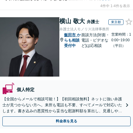
4件中 1-4件を表示
横山 敬大
弁護士
東京都
弁護士法人モノリス法律事務所
営業時間：1
飯田市
か
面談方法(対面・
らも相談
電話・ビデオな
0:00~19:00
受付中
ど)は応相談
（平日）
個人特定
【全国からメールで相談可能！】【初回相談無料】ネットに強い弁護
士が見つからない方へ。来所も電話も不要、すべてメールで対応いた
します。書き込みの悪質性から妥当な慰謝料額を算出し、見通しや費
用面のリスクも包み隠さずお伝えしサポートします。
料金表を見る