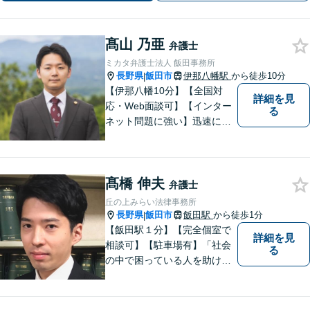
豊富」
髙山 乃亜
弁護士
ミカタ弁護士法人 飯田事務所
長野県
飯田市
伊那八幡駅
から徒歩10分
|
【伊那八幡10分】【全国対
詳細を見
応・Web面談可】【インター
る
ネット問題に強い】迅速に対
応し、依頼者さまの平穏な生
活をいち早く取り戻すサポー
トをさせていただきます。ど
髙橋 伸夫
のようなことでも、お気軽に
弁護士
ご相談ください。
丘の上みらい法律事務所
長野県
飯田市
飯田駅
から徒歩1分
|
【飯田駅１分】【完全個室で
詳細を見
相談可】【駐車場有】「社会
る
の中で困っている人を助けた
い」との思いから、弁護士に
なることを志しました。多く
の方から相談しやすい弁護士