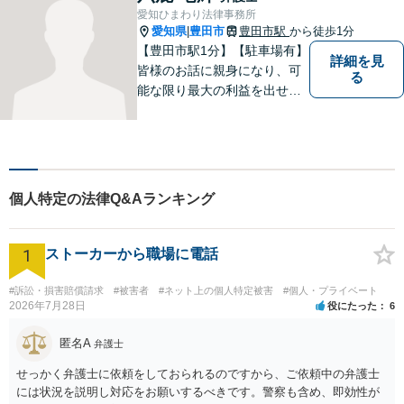
愛知ひまわり法律事務所
愛知県
豊田市
豊田市駅
から徒歩1分
|
【豊田市駅1分】【駐車場有】
詳細を見
皆様のお話に親身になり、可
る
能な限り最大の利益を出せる
よう尽力いたします。離婚／
相続／交通事故／借金／イン
ターネットなど、法律問題で
お困りの方はなんでもご相談
ください。先を見据えた解決
個人特定の法律Q&Aランキング
策をご提案いたします。
1
ストーカーから職場に電話
#訴訟・損害賠償請求
#被害者
#ネット上の個人特定被害
#個人・プライベート
2026年7月28日
役にたった
6
匿名A
弁護士
せっかく弁護士に依頼をしておられるのですから、ご依頼中の弁護士
には状況を説明し対応をお願いするべきです。警察も含め、即効性が