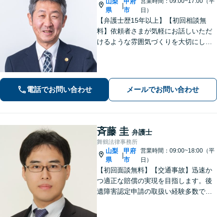
山梨
甲府
営業時間：09:00~17:00（平
|
県
市
日）
【弁護士歴15年以上】【初回相談無
料】依頼者さまが気軽にお話しいただ
けるような雰囲気づくりを大切にして
います。交通事故や借金、消費者被害
など、幅広く対応しておりますので、
お困りの方はぜひ一度ご相談くださ
い。【電話・メール・WEB相談可】
電話でお問い合わせ
メールでお問い合わせ
斉藤 圭
弁護士
舞鶴法律事務所
山梨
甲府
営業時間：09:00~18:00（平
|
県
市
日）
【初回面談無料】【交通事故】迅速か
つ適正な賠償の実現を目指します。後
遺障害認定申請の取扱い経験多数で
す。【自己破産】金融業者からの催促
をストップできます。住宅ローンが残