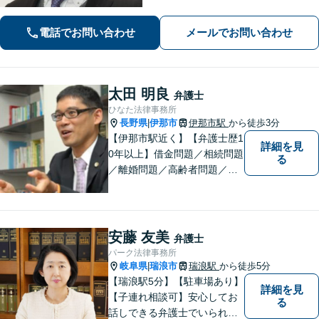
っている場合もご相談ください。な
お、個室での相談対応も可能です。
電話でお問い合わせ
メールでお問い合わせ
太田 明良
弁護士
ひなた法律事務所
長野県
伊那市
伊那市駅
から徒歩3分
|
【伊那市駅近く】【弁護士歴1
詳細を見
0年以上】借金問題／相続問題
る
／離婚問題／高齢者問題／相
続問題／環境問題／企業法務
など、幅広い法律トラブルの
ご相談を承ります。【地域に
根ざした弁護士】もし何かお
安藤 友美
弁護士
困りな事がございましたらお
パーク法律事務所
気軽にご相談ください。
岐阜県
瑞浪市
瑞浪駅
から徒歩5分
|
【瑞浪駅5分】【駐車場あり】
詳細を見
【子連れ相談可】安心してお
る
話しできる弁護士でいられる