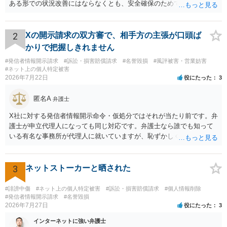
ある形での状況改善にはならなくとも、安全確保のためできることは
ある筈です。
2
Xの開示請求の双方審で、相手方の主張が口頭ば
かりで把握しきれません
#発信者情報開示請求
#訴訟・損害賠償請求
#名誉毀損
#風評被害・営業妨害
#ネット上の個人特定被害
2026年7月22日
役にたった
3
匿名A
弁護士
X社に対する発信者情報開示命令・仮処分ではそれが当たり前です。弁
護士が申立代理人になっても同じ対応です。弁護士なら誰でも知って
いる有名な事務所が代理人に就いていますが、恥ずかしくないのだろ
うかと思います。
3
ネットストーカーと晒された
#誹謗中傷
#ネット上の個人特定被害
#訴訟・損害賠償請求
#個人情報削除
#発信者情報開示請求
#名誉毀損
2026年7月27日
役にたった
3
インターネットに強い弁護士