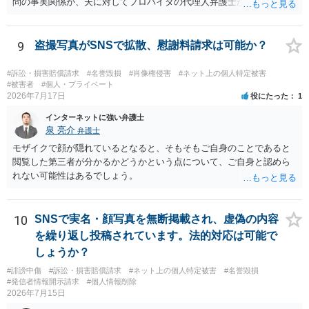
問の事実関係が、夫に対してプロバイダの代理人弁護士から発信者情
報開示請求の意見照会が届いたということであれば、いずれは発信者
情報として夫の氏名と住所が開示され、開示請求者（の代理人弁護
士）が、夫に対して内容証明郵便を送ったり訴訟の提起がなされたり
9
盗撮写真がSNSで拡散、慰謝料請求は可能か？
する可能性があるように思われます。この場合は、開示請求者（とあ
る女性？）の代理人弁護士へ、実は投稿者があなたであるという内容
#訴訟・損害賠償請求
#名誉毀損
#肖像権侵害
#ネット上の個人特定被害
とともに、あなたから連絡することもあり得ます。 夫がクレーム電話
#被害者
#個人・プライベート
2026年7月17日
役にたった
1
を入れた「相手方の法律事務所」というのがプロバイダの代理人の事
務所であるのか、それとも開示請求者の代理人の事務所なのかが不明
インターネットに強い弁護士
ですが、もし前者であれば、書類の再送要請にはあまり意味はなく、
泉 亮介
弁護士
一方、後者であるなら、夫を被告として提訴に至る可能性も考える必
モザイクで顔が隠れているとなると、そもそもご自身のことであると
要が出てきます。 あなたと夫との夫婦関係の状況（別居中なのか、夫
閲覧した第三者が分かるかどうかという点について、ご自身と認めら
婦関係は良好なのか、あなたが夫へ嘘をついたのか等）がよくわから
れない可能性はあるでしょう。
ないところがあり、実際にどのような対応がベターなのかを正確に検
討するためには、公開の相談ではなく、詳しい事実関係を整理した上
で弁護士へ直接相談するべきでしょう。
10
SNSで実名・顔写真を無断掲載され、虚偽の内容
を繰り返し投稿されています。法的対応は可能で
しょうか？
#誹謗中傷
#訴訟・損害賠償請求
#ネット上の個人特定被害
#名誉毀損
#発信者情報開示請求
#個人情報削除
2026年7月15日