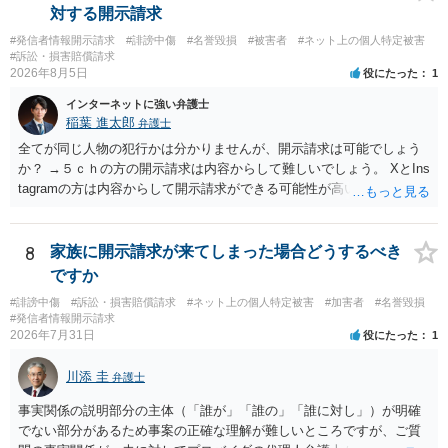
対する開示請求
#発信者情報開示請求
#誹謗中傷
#名誉毀損
#被害者
#ネット上の個人特定被害
#訴訟・損害賠償請求
2026年8月5日
役にたった
1
インターネットに強い弁護士
稲葉 進太郎
弁護士
全てが同じ人物の犯行かは分かりませんが、開示請求は可能でしょう
か？ →５ｃｈの方の開示請求は内容からして難しいでしょう。 XとIns
tagramの方は内容からして開示請求ができる可能性が高いでしょう。
ただ、アカウントが削除されていると開示請求は失敗する可能性が高
いでしょう。７月中にアカウントが削除されている場合、今から進め
ても失敗する可能性が高いように思われます。 相手を特定できた場
8
家族に開示請求が来てしまった場合どうするべき
合、相手に全ての弁護士費用を負担させることは可能でしょうか？ →
ですか
訴訟外の交渉で相手方が認めれば負担させることができるでしょう。
#誹謗中傷
#訴訟・損害賠償請求
#ネット上の個人特定被害
#加害者
#名誉毀損
訴訟で判決となった場合は、実際の弁護士費用が認められる場合と認
#発信者情報開示請求
められない場合があり何ともいえないところでしょう。
2026年7月31日
役にたった
1
川添 圭
弁護士
事実関係の説明部分の主体（「誰が」「誰の」「誰に対し」）が明確
でない部分があるため事案の正確な理解が難しいところですが、ご質