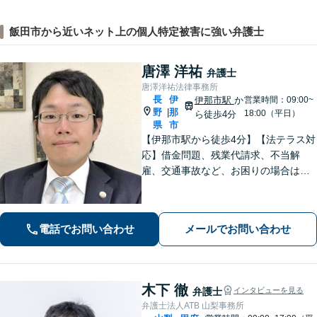
飯田市から近いネット上の個人特定被害に強い弁護士
唐澤 洋祐
弁護士
唐澤洋祐法律事務所
長
伊
伊那市駅
か
営業時間：09:00~
野
那
|
18:00（平日）
ら徒歩4分
県
市
【伊那市駅から徒歩4分】【法テラス対
応】借金問題、残業代請求、不当解
雇、交通事故など、お困りの場合はす
ぐにご相談ください。【個人・企業対
応可能】弁護士が代理人として交渉し
ます!【秘密厳守】【破産管財人】
電話でお問い合わせ
メールでお問い合わせ
木下 徹
弁護士
インタビューを見る
弁護士法人ATB 山梨事務所