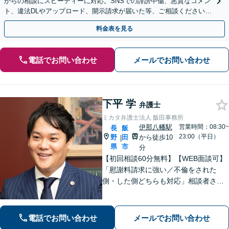
からの相談にスピーディーに対応。SNSでの誹謗中傷、悪質なコメン
ト、違法DLやアップロード、開示請求が届いた等、ご相談ください
【WEB面談OK&解決実績豊富】【千葉中央駅4分】
料金表を見る
電話でお問い合わせ
メールでお問い合わせ
下平 学
弁護士
ミカタ弁護士法人 飯田事務所
伊那八幡駅
営業時間：08:30~
長
飯
23:00（平日）
野
田
から徒歩10
|
県
市
分
【初回相談60分無料】【WEB面談可】
「慰謝料請求に強い／不倫をされた
側・した側どちらも対応」相談者さま
のお話しに真摯に耳を傾け、離婚後の
再出発を全力でサポートします！「契
約書チェック・労務対応など企業法務
電話でお問い合わせ
メールでお問い合わせ
の豊富な実績」「事業承継の対応実績