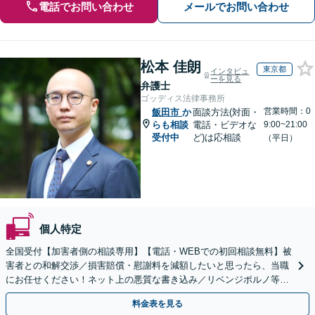
電話でお問い合わせ
メールでお問い合わせ
松本 佳朗
東京都
インタビュ
ーを見る
弁護士
ゴッディス法律事務所
営業時間：0
飯田市
か
面談方法(対面・
らも相談
電話・ビデオな
9:00~21:00
受付中
ど)は応相談
（平日）
個人特定
全国受付【加害者側の相談専用】【電話・WEBでの初回相談無料】被
害者との和解交渉／損害賠償・慰謝料を減額したいと思ったら、当職
にお任せください！ネット上の悪質な書き込み／リベンジポルノ等、
代表弁護士が最後まで対応【関東エリア以外の相談も可】
料金表を見る