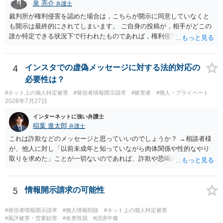
泉 亮介
弁護士
裁判所が権利侵害を認めた場合は，こちらが開示に同意していなくと
も開示は最終的にされてしまいます。 ご自身の投稿が，相手がどこの
誰か特定できる状況下で行われたものであれば，権利侵害性が認めら
れる可能性はあるかと思われます。 もっとも，相手方の晒し行為につ
いても，アカウントを特定したうえで，ネットストーカーとして晒し
たのであれば，かかる行為に権利侵害性が認められる可能性はあるで
4
インスタでの虚偽メッセージに対する法的対応の
しょう。
必要性は？
#ネット上の個人特定被害
#発信者情報開示請求
#被害者
#個人・プライベート
2026年7月27日
インターネットに強い弁護士
稲葉 進太郎
弁護士
これは詐欺などのメッセージと思っていいのでしょうか？ →相談者様
が、他人に対し「以前未成年と知っていながら肉体関係や性的なやり
取りを求めた」ことが一切ないのであれば、詐欺や恐喝の可能性が高
いでしょう。
5
情報開示請求の可能性
#発信者情報開示請求
#個人情報削除
#ネット上の個人特定被害
#風評被害・営業妨害
#名誉毀損
#誹謗中傷