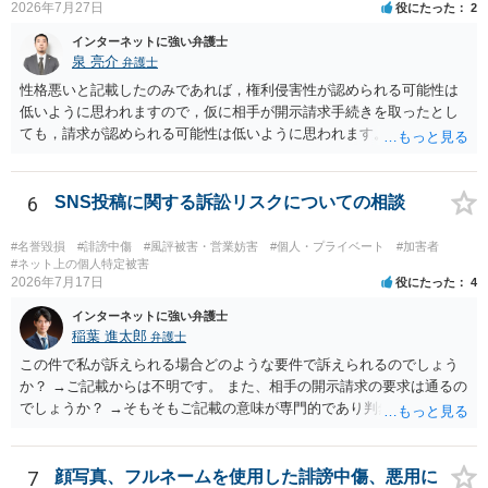
2026年7月27日
役にたった
2
インターネットに強い弁護士
泉 亮介
弁護士
性格悪いと記載したのみであれば，権利侵害性が認められる可能性は
低いように思われますので，仮に相手が開示請求手続きを取ったとし
ても，請求が認められる可能性は低いように思われます。
6
SNS投稿に関する訴訟リスクについての相談
#名誉毀損
#誹謗中傷
#風評被害・営業妨害
#個人・プライベート
#加害者
#ネット上の個人特定被害
2026年7月17日
役にたった
4
インターネットに強い弁護士
稲葉 進太郎
弁護士
この件で私が訴えられる場合どのような要件で訴えられるのでしょう
か？ →ご記載からは不明です。 また、相手の開示請求の要求は通るの
でしょうか？ →そもそもご記載の意味が専門的であり判然としないも
のと存じます。直接弁護士に、そのゲームの内容をご説明になりなが
らご相談になることをお勧めいたします。
7
顔写真、フルネームを使用した誹謗中傷、悪用に