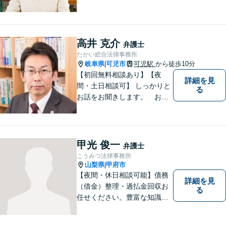
ように、依頼者の方のお話を
しっかり伺い分かりやすく親
身にサポートさせていただき
ます。より良い解決ができる
高井 克介
弁護士
ようサポートしたいと考えて
たかい総合法律事務所
おります。
岐阜県
可児市
可児駅
から徒歩10分
|
【初回無料相談あり】【夜
詳細を見
間・土日相談可】 しっかりと
る
お話をお聞きします。 お気
軽にお立ち寄り下さい。
甲光 俊一
弁護士
こうみつ法律事務所
山梨県
甲府市
|
【夜間・休日相談可能】債務
詳細を見
（借金）整理・過払金回収お
る
任せください。豊富な知識・
経験を生かしてあなたの生活
再建を全力でサポートいたし