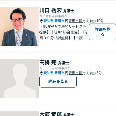
ます。
川口 岳宏
弁護士
豊田総合法律事務所
愛知県
豊田市
豊田市駅
から徒歩10分
|
【地域密着で法的サービスを
詳細を見
提供】【駐車場6台完備】【初
る
回３０分相談無料】【弁護士3
人体制】「親身な対応」と
「コミュニケーション」を重
視しております。 まちの皆様
のお困りごとを迅速に解決い
髙橋 翔
弁護士
たします。
豊田シティ法律事務所
愛知県
豊田市
豊田市駅
から徒歩3分
|
詳細を見る
六鹿 竜輝
弁護士