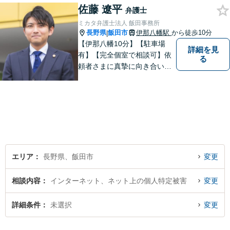
佐藤 遼平
であることを心がけ、誠実
弁護士
に、そして丁寧に対応してい
ミカタ弁護士法人 飯田事務所
きます。
長野県
飯田市
伊那八幡駅
から徒歩10分
|
【伊那八幡10分】【駐車場
詳細を見
有】【完全個室で相談可】依
る
頼者さまに真摯に向き合い、
被害者の方のことも十分考慮
した上で事件を解決していき
ます。当事務所の対象エリア
は日本全国です。 遠方の方は
Web面談や電話でのご連絡が
可能です。
エリア
長野県、飯田市
変更
相談内容
インターネット、ネット上の個人特定被害
変更
詳細条件
未選択
変更