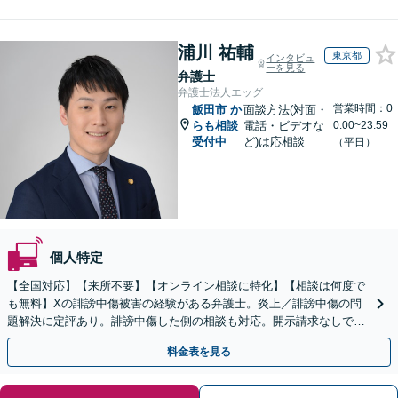
浦川 祐輔
東京都
インタビュ
ーを見る
弁護士
弁護士法人エッグ
営業時間：0
飯田市
か
面談方法(対面・
らも相談
電話・ビデオな
0:00~23:59
受付中
ど)は応相談
（平日）
個人特定
【全国対応】【来所不要】【オンライン相談に特化】【相談は何度で
も無料】Xの誹謗中傷被害の経験がある弁護士。炎上／誹謗中傷の問
題解決に定評あり。誹謗中傷した側の相談も対応。開示請求なしで本
人の特定ができる場合もあり。
料金表を見る