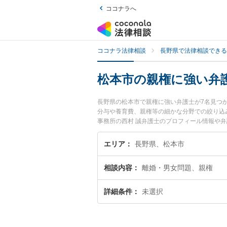
ココナラへ
ココナラ法律相談
長野県で法律相談できる
松本市の親権に強い弁
長野県の松本市で親権に強い弁護士が7名見つ
分与や養育費、親権等の細かな分野での絞り込
事務所の西村 誠弁護士のプロフィール情報や
権のトラブル解決の実績豊富な近くの弁護士を
す。
エリア
長野県、松本市
相談内容
離婚・男女問題、親権
詳細条件
未選択