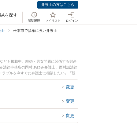
弁護士の方はこちら
&Aを探す
閲覧履歴
マイリスト
ログイン
護士
松本市で親権に強い弁護士
士なども掲載中。離婚・男女問題に関係する財産
み法律事務所の岡村 あゆみ弁護士、西村誠法律
トラブルを今すぐに弁護士に相談したい』『親
したい』などでお困りの相談者さんにおすすめで
変更
変更
変更