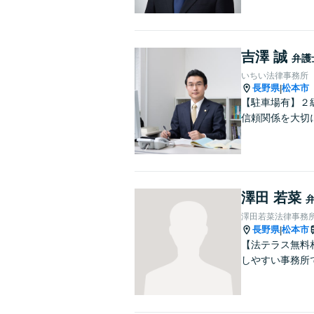
吉澤 誠
弁護
いちい法律事務所
長野県
松本市
|
【駐車場有】２
信頼関係を大切
澤田 若菜
澤田若菜法律事務
長野県
松本市
|
【法テラス無料
しやすい事務所