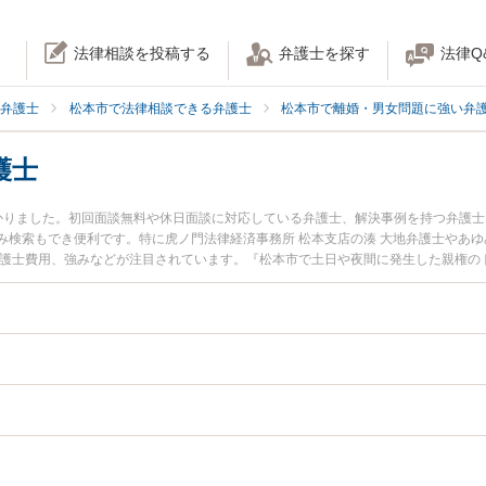
法律相談を投稿する
弁護士を探す
法律Q
弁護士
松本市で法律相談できる弁護士
松本市で離婚・男女問題に強い弁
護士
かりました。初回面談無料や休日面談に対応している弁護士、解決事例を持つ弁護
み検索もでき便利です。特に虎ノ門法律経済事務所 松本支店の湊 大地弁護士やあゆ
弁護士費用、強みなどが注目されています。『松本市で土日や夜間に発生した親権の
検索したい』『初回相談無料で親権を法律相談できる松本市内の弁護士に相談予約