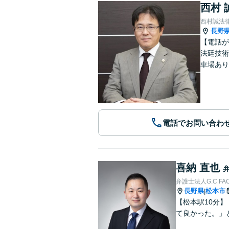
西村 
西村誠法
長野
【電話が
法廷技術
車場あり
電話でお問い合わ
喜納 直也
弁護士法人G.C FA
長野県
松本市
|
【松本駅10分
て良かった。」