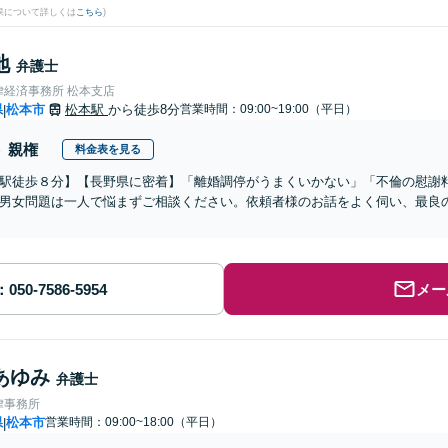
果について詳しくは
こちら
)
地
弁護士
律経済事務所 松本支店
県
松本市
松本駅
から徒歩8分
営業時間：09:00~19:00（平日）
|
親権
料金表を見る
駅徒歩８分】【長野県に密着】「離婚調停がうまくいかない」「不倫の慰謝料
男女問題は一人で悩まずご相談ください。依頼者様のお話をよく伺い、最良
メー
あゆみ
弁護士
律事務所
県
松本市
営業時間：09:00~18:00（平日）
|