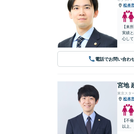
松本
【来所
実績と
心して
電話でお問い合わ
宮地 
東京スタ
松本
【不倫
以上、