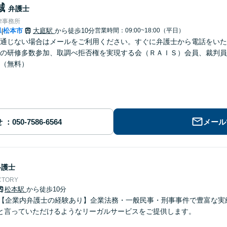
誠
弁護士
律事務所
県
松本市
大庭駅
から徒歩10分
営業時間：09:00~18:00（平日）
|
通じない場合はメールをご利用ください。すぐに弁護士から電話をいた
の研修多数参加、取調べ拒否権を実現する会（ＲＡＩＳ）会員、裁判員
（無料）
せ
メール
弁護士
CTORY
松本駅
から徒歩10分
】【企業内弁護士の経験あり】企業法務・一般民事・刑事事件で豊富な実
と言っていただけるようなリーガルサービスをご提供します。