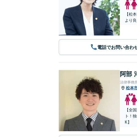
【松本
より良
電話でお問い合わ
阿部 
法律事務所Le
松本
【全国
ト！独
K】