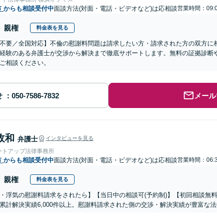
市
からも相談受付中
面談方法(対面・電話・ビデオなど)は応相談
営業時間：09:0
親権
料金表を見る
不要／全国対応】不倫の慰謝料問題は請求したい方・請求された方の双方に
経験のある弁護士が交渉から解決まで徹底サポートします。無料の証拠診断
ご相談ください。
せ
メール
政和
弁護士
インタビューを見る
ートアップ法律事務所
市
からも相談受付中
面談方法(対面・電話・ビデオなど)は応相談
営業時間：06:3
親権
料金表を見る
・浮気の慰謝料請求をされたら】【当日中の相談可(予約制)】【初回相談無料
累計解決実績6,000件以上。慰謝料請求された側の交渉・解決実績が豊富な