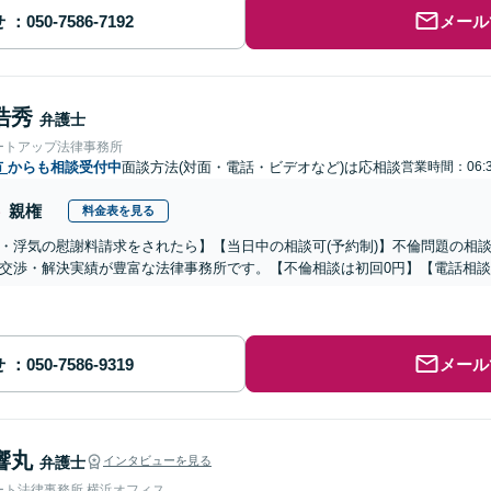
せ
メール
浩秀
弁護士
ートアップ法律事務所
市
からも相談受付中
面談方法(対面・電話・ビデオなど)は応相談
営業時間：06:3
親権
料金表を見る
・浮気の慰謝料請求をされたら】【当日中の相談可(予約制)】不倫問題の相談
交渉・解決実績が豊富な法律事務所です。【不倫相談は初回0円】【電話相談
せ
メール
響丸
弁護士
インタビューを見る
ート法律事務所 横浜オフィス