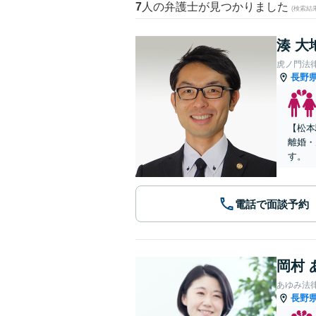
7
人の弁護士が見つかりました
(検索結
湊 大
虎ノ門法
長野
【松本
離婚・
す。
電話で面談予約
岡村 
あゆみ法
長野