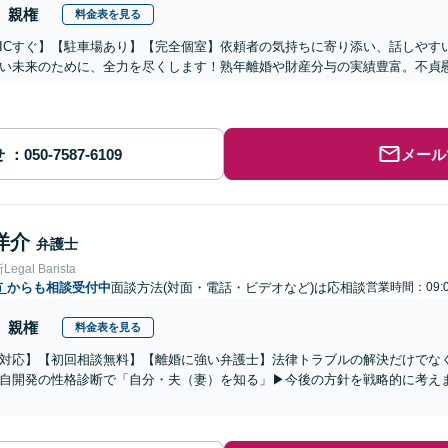
親権
料金表を見る
ICすぐ】【駐車場あり】【完全個室】依頼者の気持ちに寄り添い、話しやす
い未来のために、全力を尽くします！熟年離婚や財産分与の実績豊富。不貞
せ
メール
洋介
弁護士
gal Barista
市
からも相談受付中
面談方法(対面・電話・ビデオなど)は応相談
営業時間：09:0
親権
料金表を見る
対応】【初回相談無料】【離婚に強い弁護士】法律トラブルの解決だけでな
自開発の性格診断で「自分・夫（妻）を知る」▶︎今後の方針を戦略的に考え