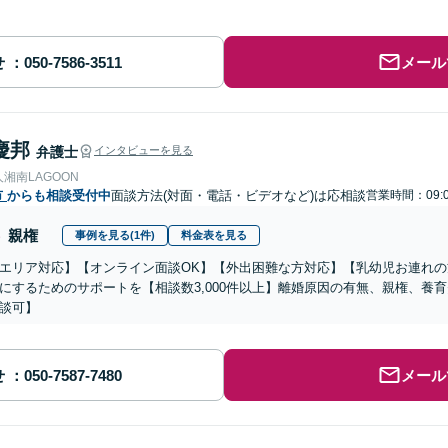
せ
メール
慶邦
弁護士
インタビューを見る
湘南LAGOON
市
からも相談受付中
面談方法(対面・電話・ビデオなど)は応相談
営業時間：09:0
親権
事例を見る(1件)
料金表を見る
エリア対応】【オンライン面談OK】【外出困難な方対応】【乳幼児お連れ
にするためのサポートを【相談数3,000件以上】離婚原因の有無、親権、養
談可】
せ
メール