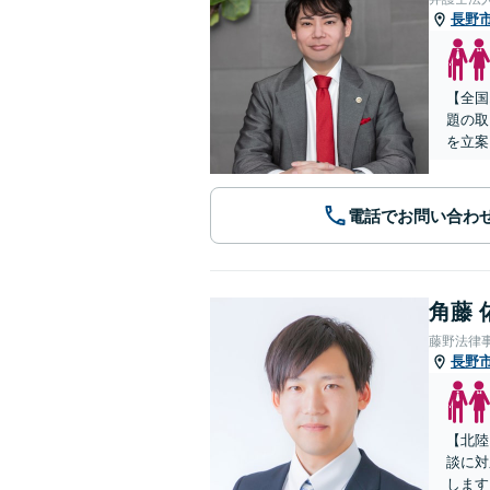
長野
【全国
題の取
を立案
電話でお問い合わ
角藤 
藤野法律
長野
【北陸
談に対
します