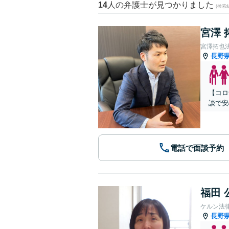
14
人の弁護士が見つかりました
(検索
宮澤 
宮澤拓也
長野
【コロ
談で安
電話で面談予約
福田 
ケルン法
長野