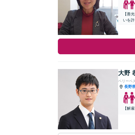
【善光
いを許
大野 
ベリーベ
長野
【解雇