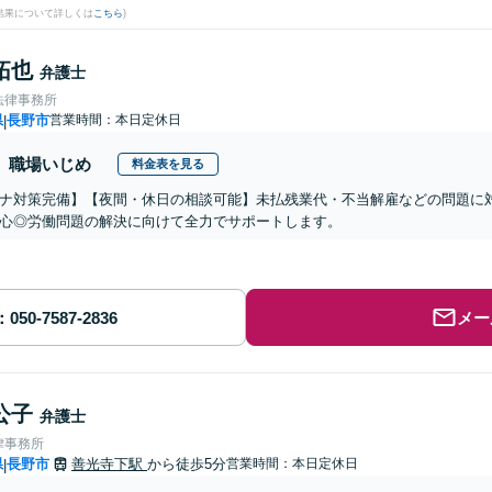
結果について詳しくは
こちら
)
拓也
弁護士
法律事務所
県
長野市
営業時間：本日定休日
|
職場いじめ
料金表を見る
ナ対策完備】【夜間・休日の相談可能】未払残業代・不当解雇などの問題に
心◎労働問題の解決に向けて全力でサポートします。
メー
公子
弁護士
律事務所
県
長野市
善光寺下駅
から徒歩5分
営業時間：本日定休日
|