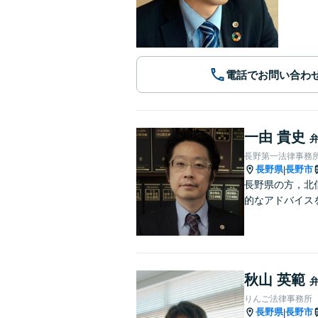
電話でお問い合わ
一由 貴史
長野第一法律事務
長野県
長野市
|
長野県の方，北
的なアドバイス
秋山 英範
りんご法律事務所
長野県
長野市
|