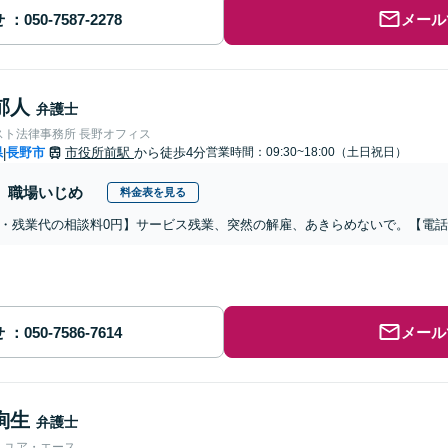
せ
メール
郁人
弁護士
スト法律事務所 長野オフィス
県
長野市
市役所前駅
から徒歩4分
営業時間：09:30~18:00（土日祝日）
|
職場いじめ
料金表を見る
・残業代の相談料0円】サービス残業、突然の解雇、あきらめないで。【電
せ
メール
絢生
弁護士
人ユア・エース