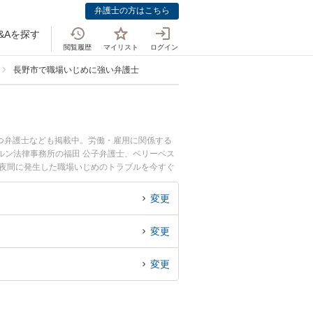
弁護士の方はこちら
&Aを探す
閲覧履歴
マイリスト
ログイン
長野市で職場いじめに強い弁護士
つ弁護士なども掲載中。労働・雇用に関係する
ルン法律事務所の福田 公子弁護士、ベリーベス
や夜間に発生した職場いじめのトラブルを今すぐ
律相談できる長野市内の弁護士に相談予約した
変更
変更
変更