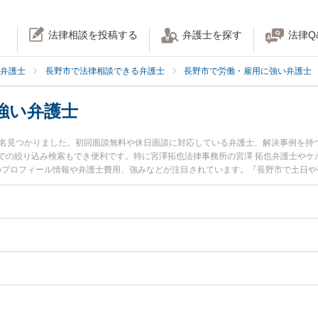
法律相談を投稿する
弁護士を探す
法律Q
弁護士
長野市で法律相談できる弁護士
長野市で労働・雇用に強い弁護士
強い弁護士
4名見つかりました。初回面談無料や休日面談に対応している弁護士、解決事例を持
での絞り込み検索もでき便利です。特に宮澤拓也法律事務所の宮澤 拓也弁護士やケ
士のプロフィール情報や弁護士費用、強みなどが注目されています。『長野市で土日
ル解決の実績豊富な近くの弁護士を検索したい』『初回相談無料で職場いじめを法
。