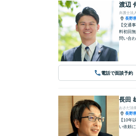
渡辺 
弁護士法
長野
【交通事
料初回無
問い合わ
電話で面談予約
長田 
おさだ法
長野
【10年
い依頼に