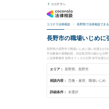
ココナラへ
ココナラ法律相談
長野県で法律相談できる
長野市の職場いじめに
長野県の長野市で職場いじめに強い弁護士が1
不当解雇や退職勧奨、内定取消等の細かな分野
ト法律事務所 長野オフィスの大野 恭平弁護
に弁護士に相談したい』『職場いじめのトラブ
い』などでお困りの相談者さんにおすすめです
エリア
長野県、長野市
相談内容
労働・雇用、職場いじめ
詳細条件
未選択