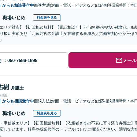
市
からも相談受付中
面談方法(対面・電話・ビデオなど)は応相談
営業時間：本
職場いじめ
料金表を見る
エリア対応】【初回相談無料】【電話相談可】不当解雇や未払い残業代、職
り扱い実績あり「元裁判官の弁護士が在籍する事務所／労働審判から訴訟ま
」
せ
メール
佑樹
弁護士
事務所
市
からも相談受付中
面談方法(対面・電話・ビデオなど)は応相談
営業時間：本
職場いじめ
料金表を見る
・甲信越エリア】【初回相談無料】【依頼者さまの不安に寄り添う弁護士】
応しています。解雇や残業代等のトラブルはぜひご相談ください。適切な方
。