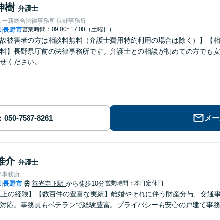
伸樹
弁護士
人一新総合法律事務所 長野事務所
県
長野市
営業時間：09:00~17:00（土曜日）
|
故被害者の方は相談料無料（弁護士費用特約利用の場合は除く）】【相
料】長野県庁前の法律事務所です。弁護士との相談が初めての方でも安
せください。
メー
雄介
弁護士
律事務所
県
長野市
善光寺下駅
から徒歩10分
営業時間：本日定休日
|
以上の経験】【数百件の豊富な実績】離婚やそれに伴う財産分与、交通
対応。事務員もベテランで経験豊富。プライバシーも安心の戸建て事務