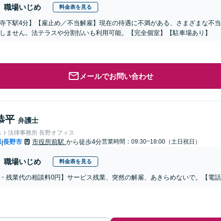
職場いじめ
料金表を見る
寺下駅4分】【雇止め／不当解雇】現在の待遇に不満がある、さまざまな不
しません。法テラスや分割払いも利用可能。【完全個室】【駐車場あり】
メールでお問い合わせ
恭平
弁護士
スト法律事務所 長野オフィス
県
長野市
市役所前駅
から徒歩4分
営業時間：09:30~18:00（土日祝日）
|
職場いじめ
料金表を見る
・残業代の相談料0円】サービス残業、突然の解雇、あきらめないで。【電