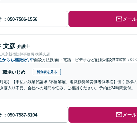
せ
メール
 文彦
弁護士
人東京新宿法律事務所 横浜支店
市
からも相談受付中
面談方法(対面・電話・ビデオなど)は応相談
営業時間：09:0
職場いじめ
料金表を見る
対応】【未払い残業代請求 /不当解雇、退職勧奨等労働者側専従】働く皆様
き寝入り不要。会社への疑問や悩み、ご相談ください。予約は24時間受付。
せ
メール