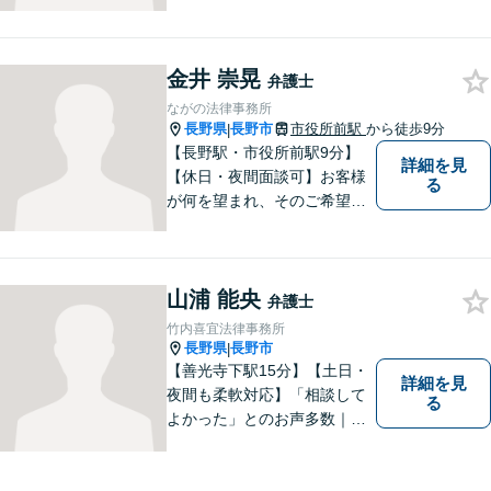
るアドバイスもご提供いたし
ます。そのために、常日頃か
ら弁護士へ事前に法律相談を
する癖をつけることを勧めて
金井 崇晃
弁護士
おります。早期相談が早期解
ながの法律事務所
決に繋がりますのでお気軽に
長野県
長野市
市役所前駅
から徒歩9分
|
ご相談ください。
【長野駅・市役所前駅9分】
詳細を見
【休日・夜間面談可】お客様
る
が何を望まれ、そのご希望を
実現するためにどのような方
法が最適かを常に考えなが
ら、一つひとつの案件に向き
山浦 能央
合っています。 できる限り負
弁護士
担を軽減し、スピーディーな
竹内喜宜法律事務所
解決を目指すことを信条とし
長野県
長野市
|
ています。
【善光寺下駅15分】【土日・
詳細を見
夜間も柔軟対応】「相談して
る
よかった」とのお声多数｜交
通事故・相続・企業法務など
幅広く対応。話しやすい弁護