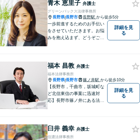
青木 恵里子
弁護士
グリーンバックス法律事務所
長野県
長野市
長野駅
から徒歩5分
|
一歩前進するためのお手伝い
詳細を見
をさせていただきます。お悩
る
みを抱え込まず、どうぞご相
談ください。
福本 昌教
弁護士
福本法律事務所
長野県
長野市
篠ノ井駅
から徒歩10分
|
【長野市，千曲市，坂城町な
詳細を見
ど北信東信の事案に迅速対
る
応】長野市篠ノ井にある法律
事務所です。離婚・相続・土
地建物・債権回収・交通事
故・刑事事件などでお困りの
臼井 義幸
方は是非ご相談ください。迅
弁護士
速に対応いたします。
信濃法律事務所