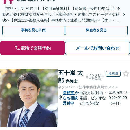
【電話・LINE相談可】【初回面談無料】【司法書士経験10年以上】不
動産が絡む複雑な財産分与も、不動産会社と連携してスピーディな解
決へ【弁護士が複数人在籍】事務所内で連携し問題解決へ【休日・夜
間面談可】【子連れ相談可】【虎ノ門駅1分】
事例を見る(1件)
料金表を見る
電話で面談予約
メールでお問い合わせ
五十嵐 太
群馬県
インタビュ
ーを見る
郎
弁護士
ネクスパート法律事務所 高崎オフィス
営業時間：0
長野市
か
面談方法(対面・
らも相談
電話・ビデオな
9:00~21:00
受付中
ど)は応相談
（平日）