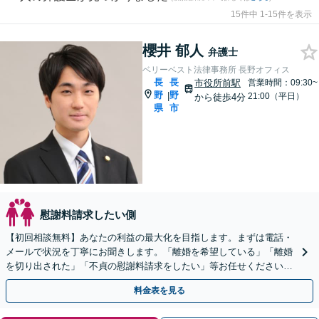
15件中 1-15件を表示
櫻井 郁人
弁護士
ベリーベスト法律事務所 長野オフィス
長
長
市役所前駅
営業時間：09:30~
野
野
|
21:00（平日）
から徒歩4分
県
市
慰謝料請求したい側
【初回相談無料】あなたの利益の最大化を目指します。まずは電話・
メールで状況を丁寧にお聞きします。「離婚を希望している」「離婚
を切り出された」「不貞の慰謝料請求をしたい」等お任せください。
【リーズナブルな料金設定】
料金表を見る