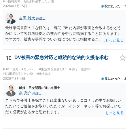
#不倫慰謝料
#慰謝料請求したい側
2026年7月15日
役にたった
2
吉田 雄大
弁護士
最終準備書面の主な目的は、尋問で出た内容が事実と合致するかどう
かについて客観的証拠との整合性を中心に指摘することにあります。
ですので、被告が尋問でついた嘘については指摘することが大切で
す。また、尋問でそれまで出てこなかった新しい話が出た場合でも、
事実でないとの指摘をすることも必要です。 これらの点について最終
準備書面で的確な指摘ができれば裁判所の理解も深まると思います
10
DV被害の緊急対応と継続的な法的支援を求む
が、和解のときに裁判所から開示された金額からさらに判決金額が増
えるかどうかは、裁判官の個性に依る点が大きいので、何ともいえま
#DV・暴力
#モラハラ
#生活費を渡さない
#暴行・傷害罪
せん。
#慰謝料請求したい側
#離婚協議
2026年8月4日
役にたった
2
離婚・男女問題に強い弁護士
泉 亮介
弁護士
こちらで弁護士を探すことは出来ないため，ココナラの中でお探しい
ただいてご連絡をお取りいただくか，インターネット等でお探しいた
だく必要があるかと思われます。