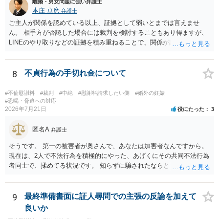
離婚・男女問題に強い弁護士
値と夫との関係との均衡のように思います。 ③行政書士に委任をして
本庄 卓磨
弁護士
いるのであれば，どのような内容の委任なのか不明ですが，その行政
書士との協議になると思います。請求するか，訴訟にするか，その点
ご主人が関係を認めている以上、証拠として弱いとまでは言えませ
の見極めや，相手方は性交類似行為は認めているのか，それさえも否
ん。 相手方が否認した場合には裁判を検討することもあり得ますが、
定しているのかによって，考え方・進め方は変わってくると思いま
LINEのやり取りなどの証拠を積み重ねることで、関係が認定される余
す。 ④性交類似行為を認めているにもかかわらず支払を拒否するので
地は十分にあります。 ただし、手元の証拠でどこまで認定できるかは
あれば，本人（行政書士でも同じだと思います。）への対応ではあま
個別の事情によりますので、お早めに弁護士に相談されることをおす
り変わらないように思います。減額で折り合えるなら本人様の交渉で
すめします。
8
不貞行為の手切れ金について
もよいように思いますが，ゼロかどうかの観点であれば，訴訟に進む
しかなくなるようにも思います。そうしますと，お近くの弁護士に相
#不倫慰謝料
#裁判
#中絶
#慰謝料請求したい側
#婚外の妊娠
談して進めることを検討した方がよいようにも思います。
#恐喝・脅迫への対応
2026年7月21日
役にたった
3
匿名A
弁護士
そうです。 第一の被害者が奥さんで、あなたは加害者なんですから。
現在は、2人で不法行為を積極的にやった、あげくにその共同不法行為
者同士で、揉めてる状況です。 知らずに騙されたならともか
く・・・。 それでも経緯を考えれば多少は、その男よりは同情できる
というだけですから。
9
最終準備書面に証人尋問での主張の反論を加えて
良いか