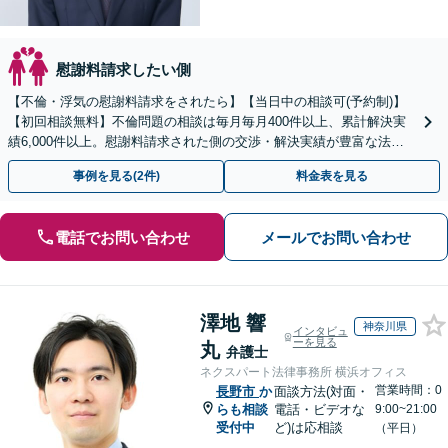
慰謝料請求したい側
【不倫・浮気の慰謝料請求をされたら】【当日中の相談可(予約制)】
【初回相談無料】不倫問題の相談は毎月毎月400件以上、累計解決実
績6,000件以上。慰謝料請求された側の交渉・解決実績が豊富な法律
事務所です。
事例を見る(2件)
料金表を見る
電話でお問い合わせ
メールでお問い合わせ
澤地 響
神奈川県
インタビュ
ーを見る
丸
弁護士
ネクスパート法律事務所 横浜オフィス
営業時間：0
長野市
か
面談方法(対面・
らも相談
電話・ビデオな
9:00~21:00
受付中
ど)は応相談
（平日）