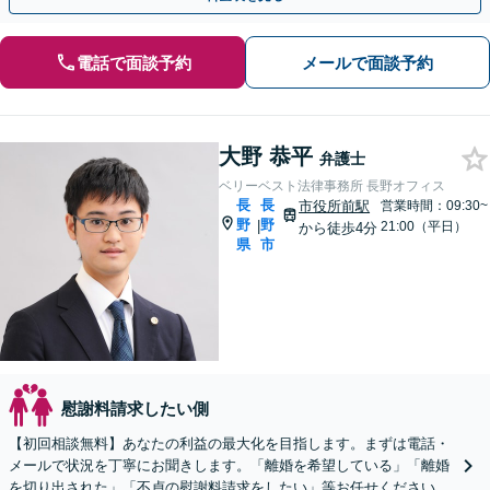
電話で面談予約
メールで面談予約
大野 恭平
弁護士
ベリーベスト法律事務所 長野オフィス
長
長
市役所前駅
営業時間：09:30~
野
野
|
21:00（平日）
から徒歩4分
県
市
慰謝料請求したい側
【初回相談無料】あなたの利益の最大化を目指します。まずは電話・
メールで状況を丁寧にお聞きします。「離婚を希望している」「離婚
を切り出された」「不貞の慰謝料請求をしたい」等お任せください。