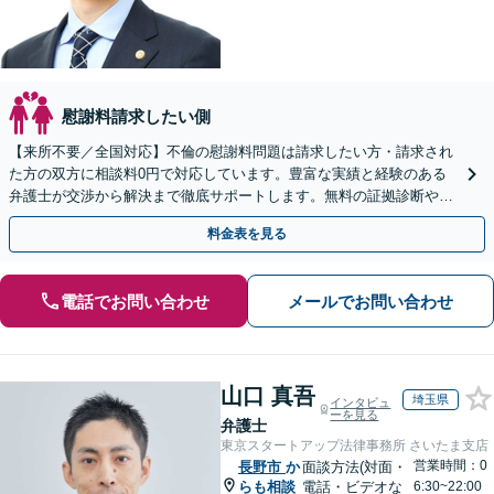
慰謝料請求したい側
【来所不要／全国対応】不倫の慰謝料問題は請求したい方・請求され
た方の双方に相談料0円で対応しています。豊富な実績と経験のある
弁護士が交渉から解決まで徹底サポートします。無料の証拠診断や着
手金の返還保証もありますので安心してご相談ください。
料金表を見る
電話でお問い合わせ
メールでお問い合わせ
山口 真吾
埼玉県
インタビュ
ーを見る
弁護士
東京スタートアップ法律事務所 さいたま支店
営業時間：0
長野市
か
面談方法(対面・
らも相談
電話・ビデオな
6:30~22:00