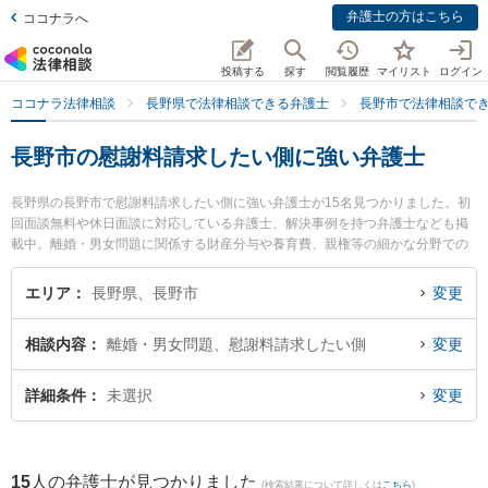
弁護士の方はこちら
ココナラへ
投稿する
探す
閲覧履歴
マイリスト
ログイン
ココナラ法律相談
長野県で法律相談できる弁護士
長野市で法律相談で
長野市の慰謝料請求したい側に強い弁護士
長野県の長野市で慰謝料請求したい側に強い弁護士が15名見つかりました。初
回面談無料や休日面談に対応している弁護士、解決事例を持つ弁護士なども掲
載中。離婚・男女問題に関係する財産分与や養育費、親権等の細かな分野での
絞り込み検索もでき便利です。特にベリーベスト法律事務所 長野オフィスの櫻
井 郁人弁護士や宮澤拓也法律事務所の宮澤 拓也弁護士、ベリーベスト法律事務
エリア
長野県、長野市
変更
所 長野オフィスの大野 恭平弁護士のプロフィール情報や弁護士費用、強みなど
が注目されています。『長野市で土日や夜間に発生した慰謝料請求したい側の
相談内容
離婚・男女問題、慰謝料請求したい側
変更
トラブルを今すぐに弁護士に相談したい』『慰謝料請求したい側のトラブル解
決の実績豊富な近くの弁護士を検索したい』『初回相談無料で慰謝料請求した
い側を法律相談できる長野市内の弁護士に相談予約したい』などでお困りの相
詳細条件
未選択
変更
談者さんにおすすめです。
15
人の弁護士が見つかりました
(検索結果について詳しくは
こちら
)