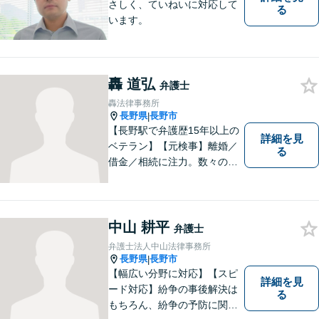
さしく、ていねいに対応して
る
います。
轟 道弘
弁護士
轟法律事務所
長野県
長野市
|
【長野駅で弁護歴15年以上の
詳細を見
ベテラン】【元検事】離婚／
る
借金／相続に注力。数々の実
績を挙げてきた弁護士が、お
一人おひとりに寄り添い、皆
様の権利を守ります。社会情
勢に合わせ、日々知見をアッ
中山 耕平
弁護士
プデートしながら事件に取り
弁護士法人中山法律事務所
組みます！【駐車場有】
長野県
長野市
|
【幅広い分野に対応】【スピ
詳細を見
ード対応】紛争の事後解決は
る
もちろん、紛争の予防に関す