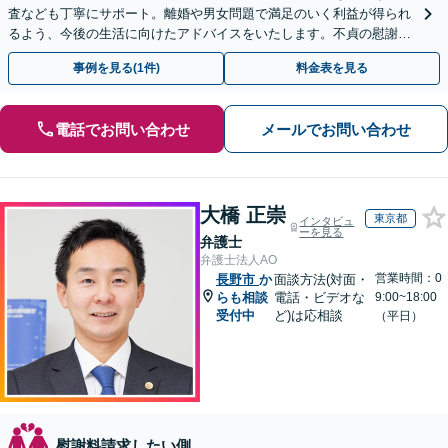
査なども丁寧にサポート。離婚や男女問題で満足のいく利益が得られ
るよう、今後の生活に向けたアドバイスをいたします。不貞の慰謝料
請求もお任せください。【完全個室】【子連れ歓迎】
事例を見る(1件)
料金表を見る
電話でお問い合わせ
メールでお問い合わせ
大橋 正崇
東京都
インタビュ
ーを見る
弁護士
弁護士法人AO
営業時間：0
長野市
か
面談方法(対面・
らも相談
電話・ビデオな
9:00~18:00
受付中
ど)は応相談
（平日）
慰謝料請求したい側