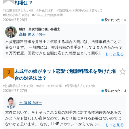
ないです。 一度、最寄りの「刑事に強い」とうたっている弁護士に相
相場は？
談してみてはいかがでしょうか。 以上、ご参考まで。
#慰謝料請求したい側
#不倫慰謝料
#婚姻費用(別居中の生活費など)
#異性関係(不貞等)
#20年以上の婚姻期間
2026年7月28日
役にたった
5
離婚・男女問題に強い弁護士
髙橋 俊太
弁護士
不貞慰謝料請求を弁護士に依頼する場合の費用は、法律事務所ごとに
異なります。 一般的には、交渉段階の着手金として１０万円台から３
０万円程度、回収できた金額に応じた報酬金として回収額の１０％か
ら２０％程度が設定されていることがあります。訴訟に移行する場合
には、追加着手金や日当、実費が発生することもあります。 もっと
も、証拠が十分にあるか、相手方の住所・勤務先が分かるか、慰謝料
3
未成年の娘がネット恋愛で慰謝料請求を受けた場
額、離婚の有無、交渉で終わるか訴訟まで見込むかによって、費用は
合の対処法は？
変わり得ます。依頼前に、交渉だけの場合、訴訟になった場合、回収
#慰謝料請求された側
#裁判
#婚約破棄
#慰謝料請求したい側
できなかった場合の費用を確認しておくとよいでしょう。 弁護士選び
2026年7月27日
役にたった
3
では、不貞慰謝料案件の経験が相応にあるか、費用体系が明確か、見
通しを過度に楽観的に言い過ぎないか、質問に具体的に答えてくれる
王 宣麟
弁護士
か、連絡方法（メール、電話、弁護士直接か事務局員を介するかな
ど）や対応スピードが合うかを確認するとよいと思います。いずれに
本件において、そもそもご息女様の相手方に対する権利侵害があるの
しましても、弁護士への相談・依頼にあたっては、証拠資料、夫と相
かどうかも疑わしい案件なので、あまり気にされる必要はないのでは
手方の関係、相手方の氏名・住所等、夫婦関係への影響、離婚予定の
ないかと思います。 なお、LINEアカウントからであっても、そこに紐
有無など事実関係をよく整理して相談されることをお勧めいたしま