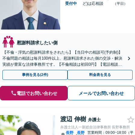
受付中
ど)は応相談
（平日）
慰謝料請求したい側
【不倫・浮気の慰謝料請求をされたら】【当日中の相談可(予約制)】
不倫問題の相談は毎月100件以上、慰謝料請求された側の交渉・解決
実績が豊富な法律事務所です。【不倫相談は初回0円】【電話相談で
ご契約まで対応可/来所不要】
事例を見る(2件)
料金表を見る
電話でお問い合わせ
メールでお問い合わせ
渡辺 伸樹
弁護士
弁護士法人一新総合法律事務所 長野事務所
長野
長野
営業時間：09:00~18:00（平