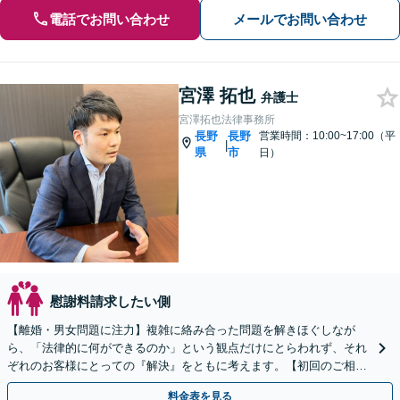
電話でお問い合わせ
メールでお問い合わせ
宮澤 拓也
弁護士
宮澤拓也法律事務所
長野
長野
営業時間：10:00~17:00（平
|
県
市
日）
慰謝料請求したい側
【離婚・男女問題に注力】複雑に絡み合った問題を解きほぐしなが
ら、「法律的に何ができるのか」という観点だけにとらわれず、それ
ぞれのお客様にとっての『解決』をともに考えます。【初回のご相談
30分無料】【オンライン相談可能】
料金表を見る