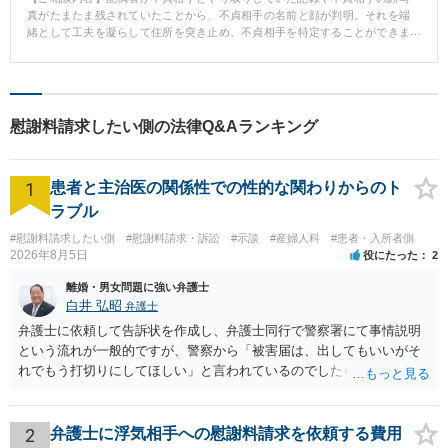
真がたまたま残されていたことから、不貞相手の名前と顔が判明。それを端
緒として工夫を凝らして住所を突き止め、不貞相手を特定することができま
した。 不貞相手に慰謝料請求をする内容証明郵便を発送し、リアクションが
あったことから迅速に示談書の作成と慰謝料の回収が実現しました。 なお、
配偶者は当初不貞行為を否定していました。その後不貞行為自体は認めるに
至りましたが、不貞期間は短いと争い方を変えてきました。しかし、不貞相
手と交わした示談書が決め手となり、配偶者との交渉においても有利になり
慰謝料請求したい側の法律Q&Aランキング
ました。
1
患者と主治医の関係性での性的な関わりからのト
ラブル
#慰謝料請求したい側
#慰謝料請求・訴訟
#示談
#産婦人科
#患者・入所者側
2026年8月5日
役にたった
2
離婚・男女問題に強い弁護士
白井 弘昭
弁護士
弁護士に依頼して告訴状を作成し、弁護士同行で警察署にて事情説明
という流れが一般的ですが、警察から「被害届は、出してもいいがそ
れでもう打切りにしてほしい」と言われているのでしたら、あまり結
論は変わらないかもしれないですね。 所轄の警察を飛び越えて、直接
検察庁に訴えるのもありかもしれないですが、実際に捜査をするの
は、結局所轄だと思われますので、やはり結論は変わらないかもしれ
2
弁護士に浮気相手への慰謝料請求を依頼する費用