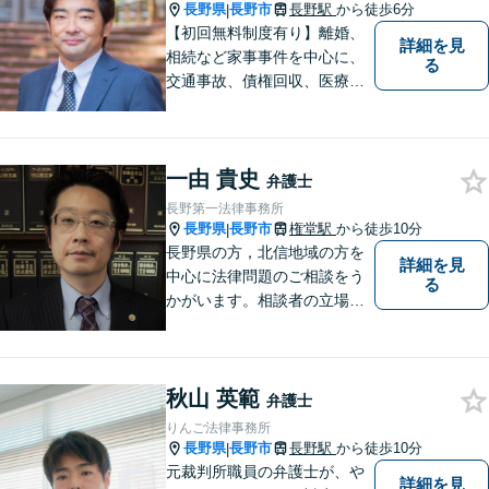
長野県
長野市
長野駅
から徒歩6分
|
【初回無料制度有り】離婚、
詳細を見
相続など家事事件を中心に、
る
交通事故、債権回収、医療過
誤、国際案件などを取り扱っ
ています。
一由 貴史
弁護士
長野第一法律事務所
長野県
長野市
権堂駅
から徒歩10分
|
長野県の方，北信地域の方を
詳細を見
中心に法律問題のご相談をう
る
かがいます。相談者の立場を
尊重し，かつ，客観的なアド
バイスをいたします。
秋山 英範
弁護士
りんご法律事務所
長野県
長野市
長野駅
から徒歩10分
|
元裁判所職員の弁護士が、や
詳細を見