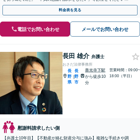
【リーズナブルな料金設定】
料金表を見る
電話でお問い合わせ
メールでお問い合わせ
長田 雄介
弁護士
おさだ法律事務所
善光寺下駅
営業時間：09:00~
長
長
18:00（平日）
野
野
から徒歩10
|
県
市
分
慰謝料請求したい側
【弁護士10年目】【不動産が絡む財産分与に強み】複雑な手続きや調