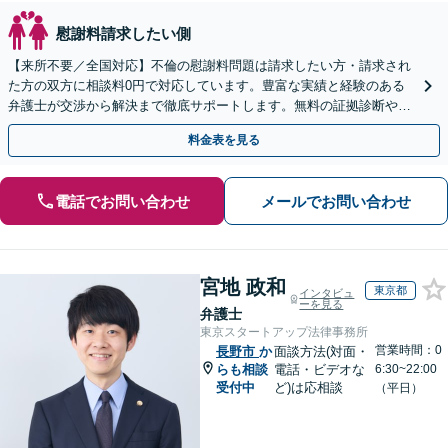
慰謝料請求したい側
【来所不要／全国対応】不倫の慰謝料問題は請求したい方・請求され
た方の双方に相談料0円で対応しています。豊富な実績と経験のある
弁護士が交渉から解決まで徹底サポートします。無料の証拠診断や着
手金の返還保証もありますので安心してご相談ください。
料金表を見る
電話でお問い合わせ
メールでお問い合わせ
宮地 政和
東京都
インタビュ
ーを見る
弁護士
東京スタートアップ法律事務所
営業時間：0
長野市
か
面談方法(対面・
らも相談
電話・ビデオな
6:30~22:00
受付中
ど)は応相談
（平日）