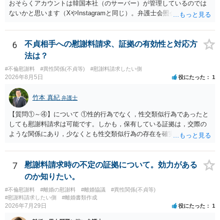
おそらくアカウントは韓国本社（のサーバー）が管理しているのでは
ないかと思います（XやInstagramと同じ）。弁護士会照会は日本法に
基づく制度であり、送付先は日本国内とするのが原則で、外国企業に
対する照会は基本的にできないと解されています（弁護士会によって
は例外的に認める扱いもありますが、かなり限定されているので一般
6
不貞相手への慰謝料請求、証拠の有効性と対応方
的ではないでしょう）。もし韓国本社がアカウント管理をしているな
法は？
ら、日本法人へ送っても「ウチでは管理していない」という回答にな
#不倫慰謝料
#異性関係(不貞等)
#慰謝料請求したい側
ります。 個人で直接他人のID情報の開示を求めても拒否されるでしょ
2026年8月5日
役にたった
1
う。
竹本 真紀
弁護士
【質問①～④】について ①性的行為でなく，性交類似行為であったと
しても慰謝料請求は可能です。しかも，保有している証拠は，交際の
ような関係にあり，少なくとも性交類似行為の存在を確実に証明でき
るものです（裏を返せば，証拠で認められる範囲でしか認めていない
ことを窺わせるものです。）。ですから，慰謝料請求を進めることで
よいと思います。 ただ．慰謝料額については，婚姻破綻に至っていな
7
慰謝料請求時の不定の証拠について。効力がある
いとして，この点を考慮されることになるかもしれません。 ②夫との
のか知りたい。
今後のことを考えて書いてもらうか否かを検討するのがよいと思いま
#不倫慰謝料
#離婚の慰謝料
#離婚協議
#異性関係(不貞等)
す。今ある証拠以上のことを証明（証明力を強めることも含む）でき
#慰謝料請求したい側
#離婚書類作成
るのであれば，前向きに検討を進めるという考え方でもよいでしょ
2026年7月29日
役にたった
1
う。慰謝料請求としては証拠として使えることが前提であり，その価