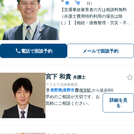
|
県
市
日）
【交通事故被害者の方は相談料無料
（弁護士費用特約利用の場合は除
く）】【相続・債務整理・労災・不貞
慰謝料は相談料初回無料】長野県庁前
の法律事務所です。弁護士との相談が
初めての方でも安心してご相談いただ
けます。お気軽にお問い合わせくださ
電話で面談予約
メールで面談予約
い。
宮下 和貴
弁護士
アスモア法律事務所
長野県
長野市
権堂駅
から徒歩9分
|
早めのご相談が大切です、お
詳細を見
気軽にご相談ください。
る