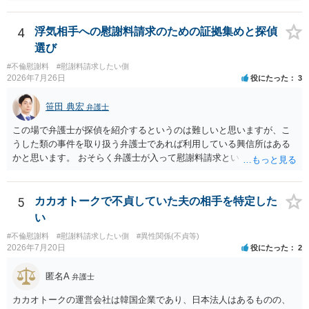
づけられた電話番号の開示→携帯電話会社から氏名・住所が開示され
す。
るパターンはありえるものの、本件のような精神的損害が発生したと
明確にいえないような案件において開示がなされる可能性も低いので
4
浮気相手への慰謝料請求のための証拠集めと探偵
はないかと推察します。
選び
#不倫慰謝料
#慰謝料請求したい側
2026年7月26日
役にたった
3
笹田 典宏
弁護士
この場で弁護士が探偵を紹介するというのは難しいと思いますが、こ
うした類の事件を取り扱う弁護士であれば利用している興信所はある
かと思います。 おそらく弁護士が入って慰謝料請求という流れになる
かと思いますので、いずれにせよ一度法律相談に行かれることをお勧
めします。
5
カカオトークで不貞していた夫の相手を特定した
い
#不倫慰謝料
#慰謝料請求したい側
#異性関係(不貞等)
2026年7月20日
役にたった
2
匿名A
弁護士
カカオトークの運営会社は韓国企業であり、日本法人はあるものの、