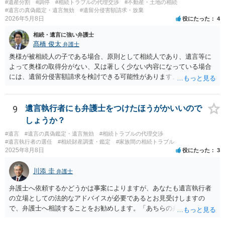
#遺産分割
#調停
#相続トラブルの代理交渉
#不動産・土地の相続
#遺言の真偽鑑定・遺言無効
#遺留分侵害額請求・放棄
2026年5月8日
役にたった
4
相続・遺言に強い弁護士
髙橋 俊太
弁護士
奥様が被相続人の子である場合、原則として相続人であり、遺言等に
よって奥様の取得分がない、又は著しく少ない内容になっている場合
には、遺留分侵害額請求を検討できる可能性があります。ただし、
「相続は３年以内」という説明は、遺留分そのものではなく、相続登
記の義務化に関する説明と混同されている可能性があります。相続登
記については、不動産を相続で取得したことを知った日から３年以内
9
遺言執行者にも弁護士をつけたほうがかいいので
に申請する義務があります。一方、遺留分侵害額請求は、相続開始お
しょうか？
よび遺留分を侵害する贈与・遺贈があったことを知った時から１年で
#遺言
#遺言の真偽鑑定・遺言無効
#相続トラブルの代理交渉
時効にかかります。また、相続開始から１０年が経過すると、認識の
#遺言執行者の選任
#相続財産調査・鑑定
#家族間の相続トラブル
有無にかかわらず行使できなくなります。 奥様がご両親の死亡を最近
2025年8月8日
役にたった
3
まで知らなかったのであれば、少なくとも「知った時から１年」の時
効がいつから進むかは慎重に検討する必要があります。ただし、死亡
川添 圭
弁護士
から３年が経過しているとのことですので、早急に戸籍、遺言の有
無、不動産登記、遺産分割協議書の有無を確認した方がよいでしょ
弁護士へ依頼するかどうかは事案によりますが、あなたも遺言執行者
う。特に、お姉様側だけで不動産名義を変更している場合、遺言があ
の立場としての法的なアドバイスが必要であるとお見受けしますの
ったのか、遺産分割協議書が作成されているのか、奥様の署名押印が
で、弁護士へ相談することをお勧めします。「あちらの弁護士」（元
あるのかが重要です。奥様が何も署名していないのであれば、遺留分
嫁と娘の弁護士のことでしょうか）へ聴いても、自分に有利な主張や