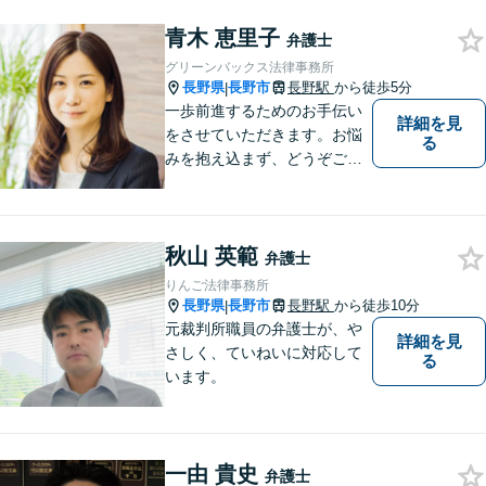
青木 恵里子
弁護士
グリーンバックス法律事務所
長野県
長野市
長野駅
から徒歩5分
|
一歩前進するためのお手伝い
詳細を見
をさせていただきます。お悩
る
みを抱え込まず、どうぞご相
談ください。
秋山 英範
弁護士
りんご法律事務所
長野県
長野市
長野駅
から徒歩10分
|
元裁判所職員の弁護士が、や
詳細を見
さしく、ていねいに対応して
る
います。
一由 貴史
弁護士