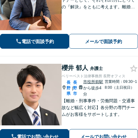
トナーとして、それぞれの方にとって
の『解決』をともに考えます。離婚・
男女問題、労働問題に注力しておりま
す。
電話で面談予約
メールで面談予約
櫻井 郁人
弁護士
ベリーベスト法律事務所 長野オフィス
市役所前駅
営業時間：09:30~1
長
長
8:00（土日祝日）
野
野
から徒歩4
|
県
市
分
【離婚・刑事事件・労働問題・交通事
故など幅広く対応】各分野の専門チー
ムがお客様をサポートします。
電話でお問い合わせ
メールでお問い合わせ