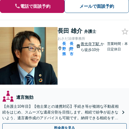
電話で面談予約
メールで面談予約
長田 雄介
弁護士
おさだ法律事務所
長
長
善光寺下駅
か
営業時間：本
野
野
|
日定休日
ら徒歩10分
県
市
遺言無効
【弁護士10年目】【他士業との連携対応】手続き等が複雑な不動産相
続をはじめ、スムーズな遺産分割を目指します。相続で紛争が起きな
いよう、遺言書作成のアドバイスも可能です。納得できる相続をする
ため、お早めにご相談ください。【休日・夜間相談可】
料金表を見る