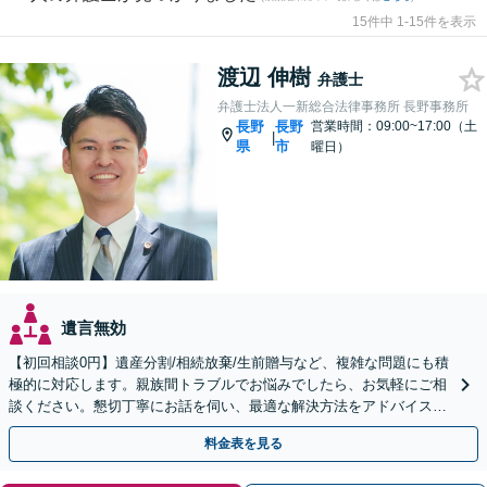
15件中 1-15件を表示
渡辺 伸樹
弁護士
弁護士法人一新総合法律事務所 長野事務所
長野
長野
営業時間：09:00~17:00（土
|
県
市
曜日）
遺言無効
【初回相談0円】遺産分割/相続放棄/生前贈与など、複雑な問題にも積
極的に対応します。親族間トラブルでお悩みでしたら、お気軽にご相
談ください。懇切丁寧にお話を伺い、最適な解決方法をアドバイスし
ます。【相続は法律のプロにお任せ】
料金表を見る