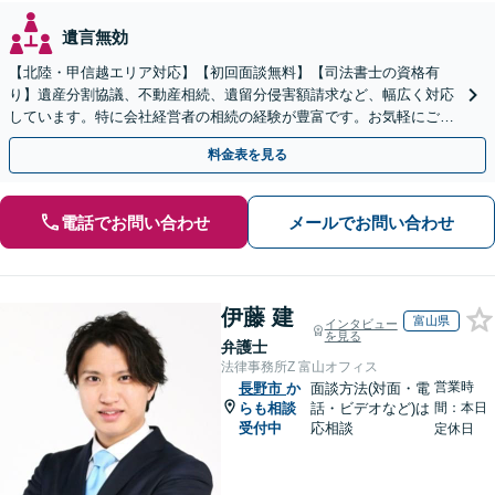
遺言無効
【北陸・甲信越エリア対応】【初回面談無料】【司法書士の資格有
り】遺産分割協議、不動産相続、遺留分侵害額請求など、幅広く対応
しています。特に会社経営者の相続の経験が豊富です。お気軽にご相
談ください。【休日・夜間面談可】【オンライン面談可】
料金表を見る
電話でお問い合わせ
メールでお問い合わせ
伊藤 建
富山県
インタビュー
を見る
弁護士
法律事務所Z 富山オフィス
営業時
長野市
か
面談方法(対面・電
らも相談
話・ビデオなど)は
間：本日
受付中
応相談
定休日