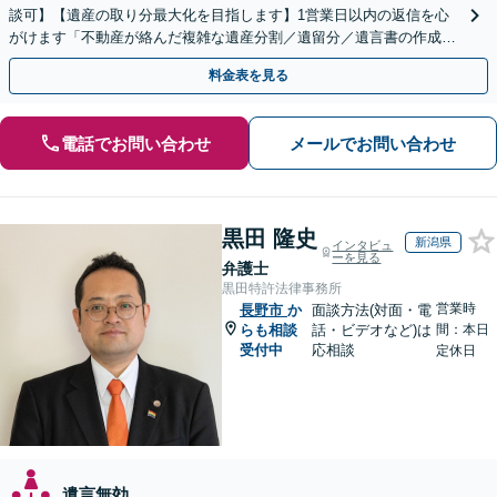
談可】【遺産の取り分最大化を目指します】1営業日以内の返信を心
がけます「不動産が絡んだ複雑な遺産分割／遺留分／遺言書の作成・
執行／事業承継など、お任せください」【休日相談あり】
料金表を見る
電話でお問い合わせ
メールでお問い合わせ
黒田 隆史
新潟県
インタビュ
ーを見る
弁護士
黒田特許法律事務所
営業時
長野市
か
面談方法(対面・電
らも相談
話・ビデオなど)は
間：本日
受付中
応相談
定休日
遺言無効