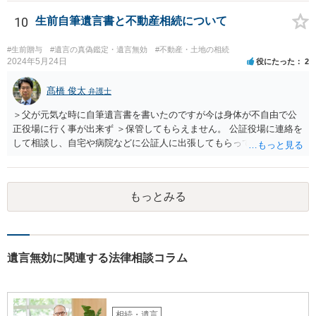
以前に、法定相続分や遺産分割未了の問題として整理すべき場合もあ
誘導しかしてこないと思います。
ります。 奥様において戸籍謄本、不動産登記簿、固定資産評価証明
10
生前自筆遺言書と不動産相続について
書、遺言書の有無等を確認し、弁護士に個別に相談した方がよいと思
われます。
#生前贈与
#遺言の真偽鑑定・遺言無効
#不動産・土地の相続
2024年5月24日
役にたった
2
髙橋 俊太
弁護士
＞父が元気な時に自筆遺言書を書いたのですが今は身体が不自由で公
正役場に行く事が出来ず ＞保管してもらえません。 公証役場に連絡を
して相談し、自宅や病院などに公証人に出張してもらって公正証書を
作成するという方法もあります。また、相談して証人を用意してもら
うことも可能です。 ＞不動産名義を父から母に名義変更しておいた方
がいいのではと考えていますがどう思いますか？ 詳細が不明であり何
もっとみる
とも言えないのですが、遺言内容との関わりもあると思いますので、
弁護士に事情等を説明して個別に相談した方がよいように思います。
遺言無効に関連する法律相談コラム
相続・遺言