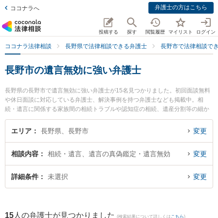
弁護士の方はこちら
ココナラへ
投稿する
探す
閲覧履歴
マイリスト
ログイン
ココナラ法律相談
長野県で法律相談できる弁護士
長野市で法律相談で
長野市の遺言無効に強い弁護士
長野県の長野市で遺言無効に強い弁護士が15名見つかりました。初回面談無料
や休日面談に対応している弁護士、解決事例を持つ弁護士なども掲載中。相
続・遺言に関係する家族間の相続トラブルや認知症の相続、遺産分割等の細か
な分野での絞り込み検索もでき便利です。特に弁護士法人一新総合法律事務所
長野事務所の渡辺 伸樹弁護士やおさだ法律事務所の長田 雄介弁護士、ベリーベ
エリア
長野県、長野市
変更
スト法律事務所 長野オフィスの大野 恭平弁護士のプロフィール情報や弁護士費
用、強みなどが注目されています。『長野市で土日や夜間に発生した遺言無効
相談内容
相続・遺言、遺言の真偽鑑定・遺言無効
変更
のトラブルを今すぐに弁護士に相談したい』『遺言無効のトラブル解決の実績
豊富な近くの弁護士を検索したい』『初回相談無料で遺言無効を法律相談でき
る長野市内の弁護士に相談予約したい』などでお困りの相談者さんにおすすめ
詳細条件
未選択
変更
です。
15
人の弁護士が見つかりました
(検索結果について詳しくは
こちら
)