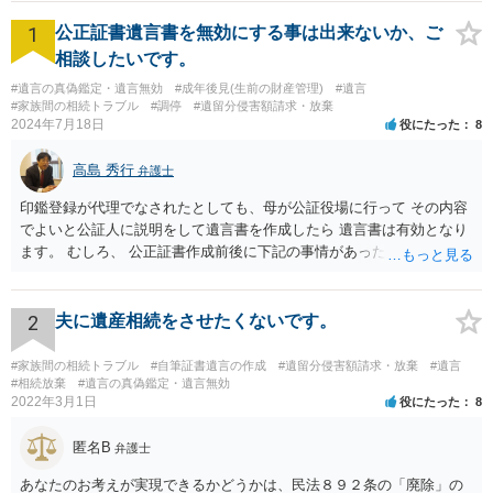
1
公正証書遺言書を無効にする事は出来ないか、ご
相談したいです。
#遺言の真偽鑑定・遺言無効
#成年後見(生前の財産管理)
#遺言
#家族間の相続トラブル
#調停
#遺留分侵害額請求・放棄
2024年7月18日
役にたった
8
高島 秀行
弁護士
印鑑登録が代理でなされたとしても、母が公証役場に行って その内容
でよいと公証人に説明をして遺言書を作成したら 遺言書は有効となり
ます。 むしろ、 公正証書作成前後に下記の事情があったことが証明で
きれば判断能力がなく 無効だったと主張することが可能です。 翌年1
月に携帯が新しくなった母からの第一声は「ここにいたら殺される」
「面会に来てくれ」で、長男に聞くと「面会は出来ない。俺は携帯電
2
夫に遺産相続をさせたくないです。
話の使い方を教える為に会っている」「母の話は聞かなくて良い」と
電話が切れました。その後の電話でも「食事に毒が入っている」「体
#家族間の相続トラブル
#自筆証書遺言の作成
#遺留分侵害額請求・放棄
#遺言
にチップが埋められている」等、おかしかったです。 当時の診療記
#相続放棄
#遺言の真偽鑑定・遺言無効
2022年3月1日
役にたった
8
録、介護認定の資料、介護記録を取得して 弁護士に面談で相談された
方がよいと思います。
匿名B
弁護士
あなたのお考えが実現できるかどうかは、民法８９２条の「廃除」の