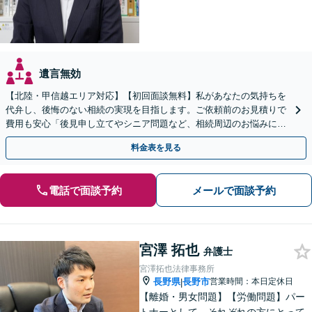
遺言無効
【北陸・甲信越エリア対応】【初回面談無料】私があなたの気持ちを
代弁し、後悔のない相続の実現を目指します。ご依頼前のお見積りで
費用も安心「後見申し立てやシニア問題など、相続周辺のお悩みにも
対処可能」【WEB面談対応】
料金表を見る
電話で面談予約
メールで面談予約
宮澤 拓也
弁護士
宮澤拓也法律事務所
長野県
長野市
営業時間：本日定休日
|
【離婚・男女問題】【労働問題】パー