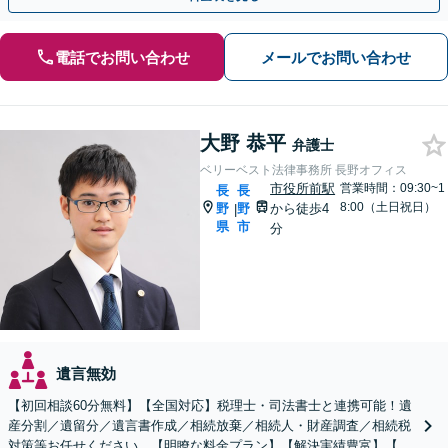
電話でお問い合わせ
メールでお問い合わせ
大野 恭平
弁護士
ベリーベスト法律事務所 長野オフィス
市役所前駅
営業時間：09:30~1
長
長
8:00（土日祝日）
野
野
から徒歩4
|
県
市
分
遺言無効
【初回相談60分無料】【全国対応】税理士・司法書士と連携可能！遺
産分割／遺留分／遺言書作成／相続放棄／相続人・財産調査／相続税
対策等お任せください。【明瞭な料金プラン】【解決実績豊富】【電