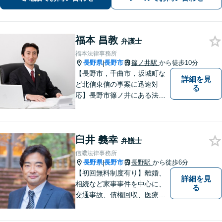
福本 昌教
弁護士
福本法律事務所
長野県
長野市
篠ノ井駅
から徒歩10分
|
【長野市，千曲市，坂城町な
詳細を見
ど北信東信の事案に迅速対
る
応】長野市篠ノ井にある法律
事務所です。離婚・相続・土
地建物・債権回収・交通事
故・刑事事件などでお困りの
臼井 義幸
方は是非ご相談ください。迅
弁護士
速に対応いたします。
信濃法律事務所
長野県
長野市
長野駅
から徒歩6分
|
【初回無料制度有り】離婚、
詳細を見
相続など家事事件を中心に、
る
交通事故、債権回収、医療過
誤、国際案件などを取り扱っ
ています。