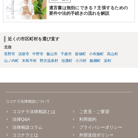
遺言書は無効にできる？主張するための
要件や法的手続きの流れを解説
近くの市区町村を選び直す
北信
長野市
須坂市
中野市
飯山市
千曲市
坂城町
小布施町
高山村
山ノ内町
木島平村
野沢温泉村
信濃町
小川村
飯綱町
栄村
ココナラ法律相談について
ココナラ法律相談とは
ご意見・ご要望
法律Q&A
利用規約
法律相談コラム
プライバシーポリシー
ココナラとは
外部送信ポリシー