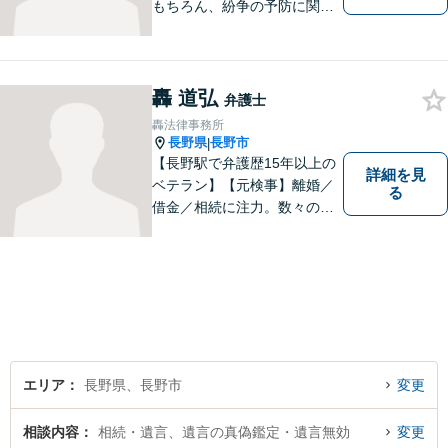
もちろん、紛争の予防に関す
るアドバイスもご提供いたし
ます。そのために、常日頃か
ら弁護士へ事前に法律相談を
する癖をつけることを勧めて
轟 道弘
弁護士
おります。早期相談が早期解
轟法律事務所
決に繋がりますのでお気軽に
長野県
長野市
|
ご相談ください。
【長野駅で弁護歴15年以上の
詳細を見
ベテラン】【元検事】離婚／
る
借金／相続に注力。数々の実
績を挙げてきた弁護士が、お
一人おひとりに寄り添い、皆
様の権利を守ります。社会情
勢に合わせ、日々知見をアッ
プデートしながら事件に取り
組みます！【駐車場有】
エリア
長野県、長野市
変更
相談内容
相続・遺言、遺言の真偽鑑定・遺言無効
変更