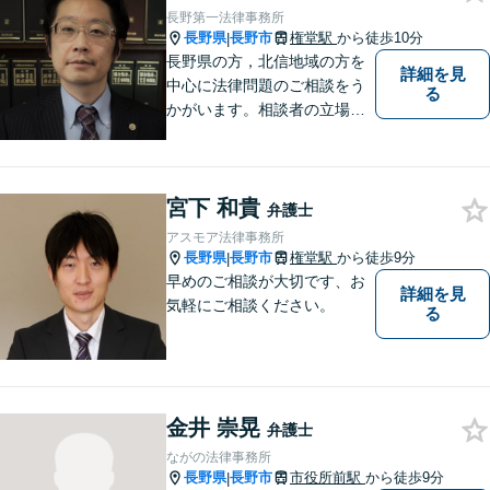
長野第一法律事務所
長野県
長野市
権堂駅
から徒歩10分
|
長野県の方，北信地域の方を
詳細を見
中心に法律問題のご相談をう
る
かがいます。相談者の立場を
尊重し，かつ，客観的なアド
バイスをいたします。
宮下 和貴
弁護士
アスモア法律事務所
長野県
長野市
権堂駅
から徒歩9分
|
早めのご相談が大切です、お
詳細を見
気軽にご相談ください。
る
金井 崇晃
弁護士
ながの法律事務所
長野県
長野市
市役所前駅
から徒歩9分
|