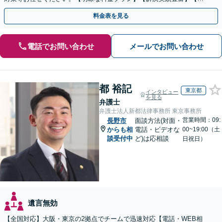
話相談可】
料金表を見る
電話でお問い合わせ
メールでお問い合わせ
都 裕記
東京都
インタビュー
を見る
弁護士
弁護士法人新都法律事務所 東京事務所
営業時間：09:
長野市
面談方法(対面・
からも相
電話・ビデオな
00~19:00（土
談受付中
ど)は応相談
日祝日）
遺言無効
【全国対応】大阪・東京の2拠点でチームで迅速対応【電話・WEB相