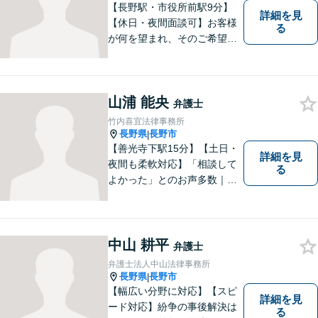
【長野駅・市役所前駅9分】
詳細を見
【休日・夜間面談可】お客様
る
が何を望まれ、そのご希望を
実現するためにどのような方
法が最適かを常に考えなが
ら、一つひとつの案件に向き
山浦 能央
合っています。 できる限り負
弁護士
担を軽減し、スピーディーな
竹内喜宜法律事務所
解決を目指すことを信条とし
長野県
長野市
|
ています。
【善光寺下駅15分】【土日・
詳細を見
夜間も柔軟対応】「相談して
る
よかった」とのお声多数｜交
通事故・相続・企業法務など
幅広く対応。話しやすい弁護
士が親身にサポートします。
どんな小さなお悩みでも、ま
中山 耕平
弁護士
ずはお気軽にご相談くださ
弁護士法人中山法律事務所
い。【完全個室で相談】
長野県
長野市
|
【幅広い分野に対応】【スピ
詳細を見
ード対応】紛争の事後解決は
る