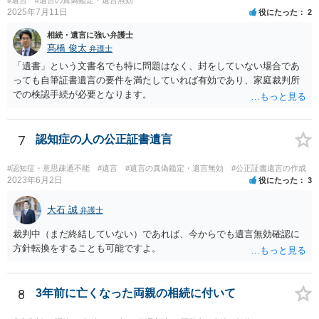
#遺言
#遺言の真偽鑑定・遺言無効
2025年7月11日
役にたった
2
相続・遺言に強い弁護士
髙橋 俊太
弁護士
「遺書」という文書名でも特に問題はなく、封をしていない場合であ
っても自筆証書遺言の要件を満たしていれば有効であり、家庭裁判所
での検認手続が必要となります。
7
認知症の人の公正証書遺言
#認知症・意思疎通不能
#遺言
#遺言の真偽鑑定・遺言無効
#公正証書遺言の作成
2023年6月2日
役にたった
3
大石 誠
弁護士
裁判中（まだ終結していない）であれば、今からでも遺言無効確認に
方針転換をすることも可能ですよ。
8
3年前に亡くなった両親の相続に付いて