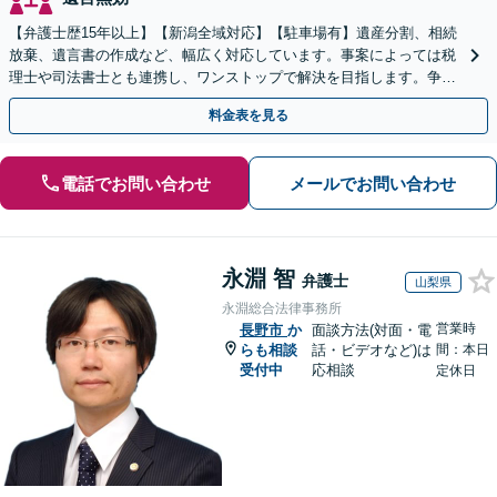
【弁護士歴15年以上】【新潟全域対応】【駐車場有】遺産分割、相続
放棄、遺言書の作成など、幅広く対応しています。事案によっては税
理士や司法書士とも連携し、ワンストップで解決を目指します。争い
を防ぐためにもぜひご相談ください。【分割払い可】
料金表を見る
電話でお問い合わせ
メールでお問い合わせ
永淵 智
弁護士
山梨県
永淵総合法律事務所
営業時
長野市
か
面談方法(対面・電
らも相談
話・ビデオなど)は
間：本日
受付中
応相談
定休日