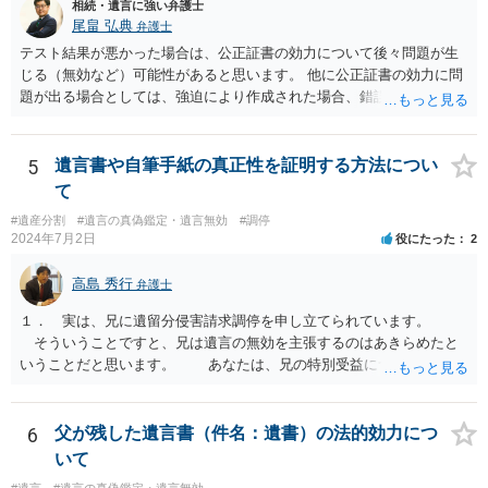
相続・遺言に強い弁護士
尾畠 弘典
弁護士
テスト結果が悪かった場合は、公正証書の効力について後々問題が生
じる（無効など）可能性があると思います。 他に公正証書の効力に問
題が出る場合としては、強迫により作成された場合、錯誤（勘違い）
の場合などがあります。 遺言の対象となる財産の多寡などにもよりま
すが、弁護士に作成を依頼する場合は、１０～数十万円程度になるケ
ースが多いと思います。 報酬体系は、弁護士ごとに異なりますので一
5
遺言書や自筆手紙の真正性を証明する方法につい
律の基準はありません。
て
#遺産分割
#遺言の真偽鑑定・遺言無効
#調停
2024年7月2日
役にたった
2
高島 秀行
弁護士
１． 実は、兄に遺留分侵害請求調停を申し立てられています。
そういうことですと、兄は遺言の無効を主張するのはあきらめたと
いうことだと思います。 あなたは、兄の特別受益について立証し
て、遺留分の問題を解決すればよいと思います。 弁護士に面談で
詳しい事情を話して相談された方がよいと思います。
6
父が残した遺言書（件名：遺書）の法的効力につ
いて