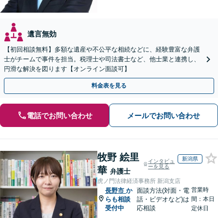
遺言無効
【初回相談無料】多額な遺産や不公平な相続などに、経験豊富な弁護
士がチームで事件を担当。税理士や司法書士など、他士業と連携し、
円滑な解決を図ります【オンライン面談可】
料金表を見る
電話でお問い合わせ
メールでお問い合わせ
牧野 絵里
新潟県
インタビュ
ーを見る
華
弁護士
虎ノ門法律経済事務所 新潟支店
営業時
長野市
か
面談方法(対面・電
らも相談
話・ビデオなど)は
間：本日
受付中
応相談
定休日