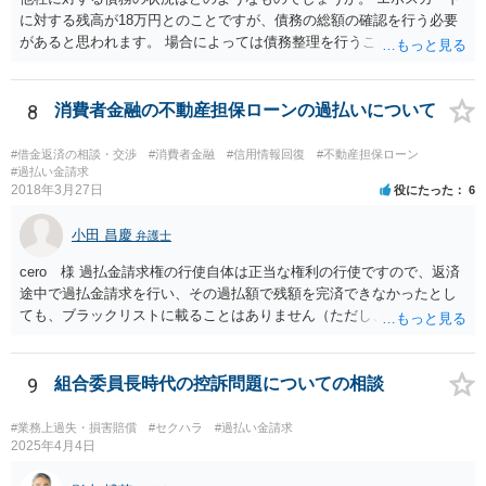
に対する残高が18万円とのことですが、債務の総額の確認を行う必要
があると思われます。 場合によっては債務整理を行うことも検討する
べきと考えます。
8
消費者金融の不動産担保ローンの過払いについて
#借金返済の相談・交渉
#消費者金融
#信用情報回復
#不動産担保ローン
#過払い金請求
2018年3月27日
役にたった
6
小田 昌慶
弁護士
cero 様 過払金請求権の行使自体は正当な権利の行使ですので、返済
途中で過払金請求を行い、その過払額で残額を完済できなかったとし
ても、ブラックリストに載ることはありません（ただし、過払額で完
済できなかった残額について、その後に適切な返済ができなかった場
合は別問題です。）。 また、不動産担保ローンだからといって、過払
金請求ができないというものでもありません。 一般的に、不動産担保
9
組合委員長時代の控訴問題についての相談
ローンは法定利率内であることが多いため、過払金がない（若しくは
少額である）ということが多いだけであり、利息制限法の限度を超え
#業務上過失・損害賠償
#セクハラ
#過払い金請求
ている場合には過払金の請求は可能です。 元本が１００万円以上の場
2025年4月4日
合には、利息制限法上の上限利息は年利１５％なので、元本が６５０