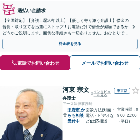
過払い金請求
【全国対応】【弁護士歴30年以上】【優しく寄り添う弁護士】借金の
督促・取り立てを迅速にストップ！お電話だけで借金が減額できるか
どうかご説明します。面倒な手続きも一切ありません。おひとりで悩
まず、お気軽にご相談ください。【電話相談可】
料金表を見る
電話でお問い合わせ
メールでお問い合わせ
河東 宗文
東京都
インタビュ
ーを見る
弁護士
アース法律事務所
営業時間：0
甲府市
か
面談方法(対面・
らも相談
電話・ビデオな
9:00~21:00
受付中
ど)は応相談
（平日）