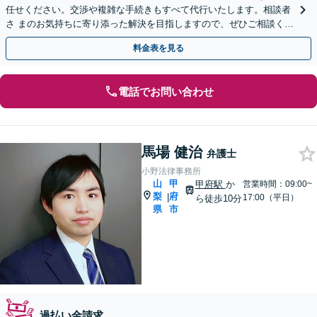
任せください。交渉や複雑な手続きもすべて代行いたします。相談者
さ まのお気持ちに寄り添った解決を目指しますので、ぜひご相談くだ
さい。
料金表を見る
電話でお問い合わせ
馬場 健治
弁護士
小野法律事務所
山
甲
甲府駅
か
営業時間：09:00~
梨
府
|
17:00（平日）
ら徒歩10分
県
市
過払い金請求