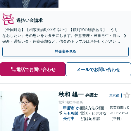
過払い金請求
【全国対応】【相談実績9,000件以上】【裁判官の経験あり】「やり
なおしたい」その思いをカタチにします。任意整理・民事再生・自己
破産・過払い金・任意売却など、借金のトラブルはお任せください。
【初回相談無料】【全国対応可能】
料金表を見る
電話でお問い合わせ
メールでお問い合わせ
秋和 雄一
弁護士
東京都
秋和法律事務所
営業時間：0
甲府市
か
面談方法(対面・
らも相談
電話・ビデオな
9:00~23:59
受付中
ど)は応相談
（平日）