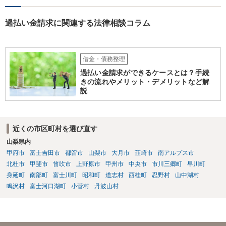
過払い金請求に関連する法律相談コラム
借金・債務整理
過払い金請求ができるケースとは？手続
きの流れやメリット・デメリットなど解
説
近くの市区町村を選び直す
山梨県内
甲府市
富士吉田市
都留市
山梨市
大月市
韮崎市
南アルプス市
北杜市
甲斐市
笛吹市
上野原市
甲州市
中央市
市川三郷町
早川町
身延町
南部町
富士川町
昭和町
道志村
西桂町
忍野村
山中湖村
鳴沢村
富士河口湖町
小菅村
丹波山村