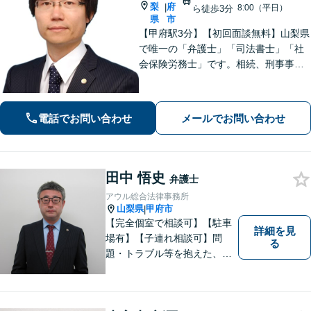
梨
府
|
8:00（平日）
ら徒歩3分
県
市
【甲府駅3分】【初回面談無料】山梨県
で唯一の「弁護士」「司法書士」「社
会保険労務士」です。相続、刑事事
件、不動産など、ぜひお任せくださ
い。専門的な知識と豊富な経験を活か
し、最善の解決策をご提案いたしま
電話でお問い合わせ
メールでお問い合わせ
す。【休日・夜間面談可】【オンライ
ン面談可】
田中 悟史
弁護士
アウル総合法律事務所
山梨県
甲府市
|
【完全個室で相談可】【駐車
詳細を見
場有】【子連れ相談可】問
る
題・トラブル等を抱えた、ま
たは、未然に防ぎたいとお考
えの場合には、お気軽にご相
談ください。 法的な観点から