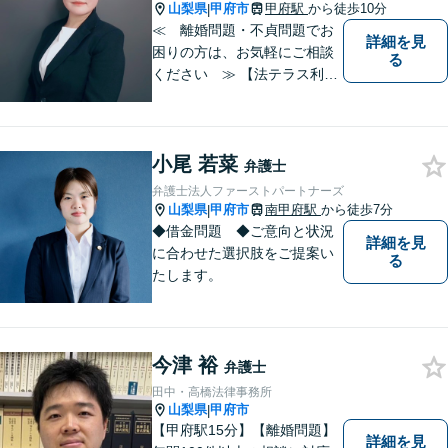
ションをご提案いたします。
山梨県
甲府市
甲府駅
から徒歩10分
|
≪ 離婚問題・不貞問題でお
詳細を見
困りの方は、お気軽にご相談
る
ください ≫ 【法テラス利用
可能】【個室での相談】 離
婚・不貞の問題は、他人に相
談しにくいと思いますが、弁
小尾 若菜
護士には、守秘義務がありま
弁護士
すので、ご安心してご相談を
弁護士法人ファーストパートナーズ
いただければと思います。
山梨県
甲府市
南甲府駅
から徒歩7分
|
◆借金問題 ◆ご意向と状況
詳細を見
に合わせた選択肢をご提案い
る
たします。
今津 裕
弁護士
田中・高橋法律事務所
山梨県
甲府市
|
【甲府駅15分】【離婚問題】
詳細を見