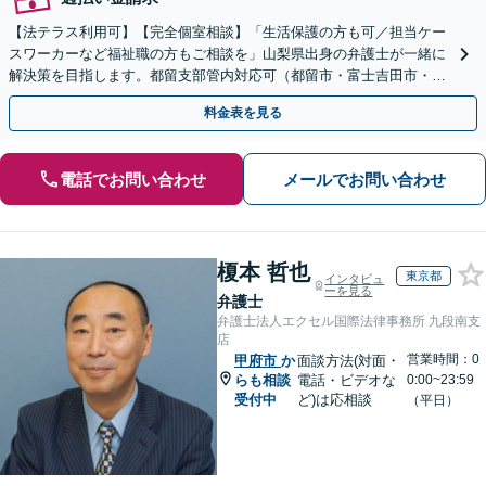
【法テラス利用可】【完全個室相談】「生活保護の方も可／担当ケー
スワーカーなど福祉職の方もご相談を」山梨県出身の弁護士が一緒に
解決策を目指します。都留支部管内対応可（都留市・富士吉田市・大
月市・上野原市・富士河口湖町・西桂町ほか）
料金表を見る
電話でお問い合わせ
メールでお問い合わせ
榎本 哲也
東京都
インタビュ
ーを見る
弁護士
弁護士法人エクセル国際法律事務所 九段南支
店
営業時間：0
甲府市
か
面談方法(対面・
らも相談
電話・ビデオな
0:00~23:59
受付中
ど)は応相談
（平日）