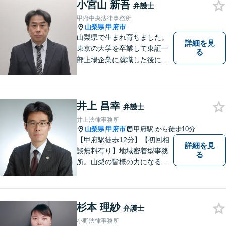
分析し、解決に向けてどのよ
小宮山 新吾
弁護士
うな方法・手段を取ることが
甲府中央法律事務所
良いのか等を助言させていた
山梨県
甲府市
|
だきます。
山梨県で生まれ育ちました。
詳細を見
東京の大学を卒業して東証一
る
部上場企業に就職した後に司
法試験を志し、社会人と受験
生の二足のわらじを履いてい
た時期もあります。 平成16年
に弁護士登録した後は、山梨
井上 昌幸
弁護士
県内を中心に様々な案件を取
井上法律事務所
り扱ってきました。
山梨県
甲府市
甲府駅
から徒歩10分
|
【甲府駅徒歩12分】【初回相
詳細を見
談無料有り】地域密着型事務
る
所。山梨の皆様の力になるべ
く、日々研鑽を積み重ねてお
ります。交通事故、遺産相
続、債務など、お困りごとは
杉本 理紗
なんでもご相談ください。将
弁護士
来を見据えた適切なソリュー
小野法律事務所