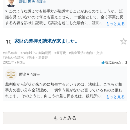
万円、年利１６％であれば、過払金が発生している可能性はありま
影山 博英
弁護士
す。 また、不動産担保ローンで問題となるのは、カードローン取引か
> このような訴えでも相手方が勝訴することがあるのでしょうか。 証
ら不動産担保ローンに切り替えている場合であり、この場合にカード
拠を見ていないので何とも言えません。 一般論として、全く事実に反
ローン取引と不動産担保ローンを一連の取引として計算できるかとい
する内容を訴状に記載して訴訟を起こした場合に、証拠を巧妙に作出
う問題があります。 これについて、一連性が否定された裁判例もいく
し、関係者の口裏を合わせることで請求認容の判決が出る可能性はゼ
つかあるため、不動産担保ローンについては過払金請求が難しいとい
ロではありませんが、嘘はどこかで客観的事実との矛盾等を生じて嘘
う話を聞いたのかもしれませんが、先ほど述べたように、不動産担保
と露呈することが多いでしょう。裁判で虚偽の事実が主張された場
10
家財の差押え請求が来ました。
ローンという理由で過払金請求ができないということはありません。
合、相手方の反論・反証によって虚偽が虚偽と曝かれることが期待さ
先ほど述べたように、過払金が発生している可能性はあるので、元
れています。頑張って虚偽を曝いてください。 > 私は和解金を支払わ
本、返済計画及び返済経過等の具体的な資料を用意して、一度弁護士
#自己破産
#20年以上の婚姻期間
#養育費
#借金返済の相談・交渉
なければいけないのでしょうか。 和解するかどうかは当事者の自由で
#過払い金請求
#借金・浪費癖
に相談するのがよいと考えます。
2021年7月3日
役にたった
2
す。 > この副委員長の流した噂がきっかけで会社を辞めることにな
り、且つ今回のような裁判をおこされましたが、反訴というのは難し
匿名A
いでしょうか 副委員長の不法行為につき組合が使用者責任（民法715
弁護士
条）に基づく損害賠償債務を負うものと構成して組合に対して反訴を
裁判所から訴状が来たのに無視するというのは、法律上、こちらが相
することは、手続きとしては可能です。 もっとも、副委員長が噂を流
手方の言い分を全部認め、一切争う気がないと言っているものと扱わ
した事実の立証がまず難しいかと思いますし、噂を流した行為と退職
れます。 そのように、向こうの差し押さえは、裁判所のお墨付きを得
との因果関係や、副委員長の行為が組合の事業の執行についての行為
て行われたもので、金融機関にすると、今から減額交渉に応じるメリ
に該当して民法715条の適用があるといえるのか、等論点が種々考えら
ットは一切ありません。 むしろ、あなたに連絡しても無視されたこと
れ、請求が認められることは容易ではないと思われます。 > 相手側は
で、裁判をするための時間と費用を使わされたわけで、その観点から
裁判所にねつ造された規約書を提出したのですが、それは何らかの罪
もっとみる
も減額や分割に乗ってくるとは思えません。 そうなると、基本的には
には問われないのでしょうか。 組合が組合名義の書面について架空の
自己破産という方向になってくるかと思います。
書面を作出して裁判所に提出したとしても、犯罪には該当しません。