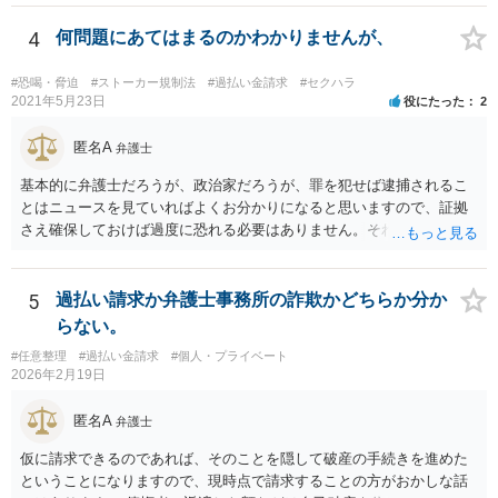
4
何問題にあてはまるのかわかりませんが、
#恐喝・脅迫
#ストーカー規制法
#過払い金請求
#セクハラ
2021年5月23日
役にたった
2
匿名A
弁護士
基本的に弁護士だろうが、政治家だろうが、罪を犯せば逮捕されるこ
とはニュースを見ていればよくお分かりになると思いますので、証拠
さえ確保しておけば過度に恐れる必要はありません。それでもなおご
心配であれば、ご自身でも弁護士に相談してもよいかもしれません。
5
過払い請求か弁護士事務所の詐欺かどちらか分か
らない。
#任意整理
#過払い金請求
#個人・プライベート
2026年2月19日
匿名A
弁護士
仮に請求できるのであれば、そのことを隠して破産の手続きを進めた
ということになりますので、現時点で請求することの方がおかしな話