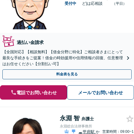
受付中
ど)は応相談
（平日）
過払い金請求
【全国対応】【相談無料】【借金分野に特化】ご相談者さまにとって
最良な手続きをご提案！借金の時効援用や信用情報の回復、任意整理
はお任せください【分割払い可】
料金表を見る
電話でお問い合わせ
メールでお問い合わせ
永淵 智
弁護士
永淵総合法律事務所
山
甲
甲府駅
か
営業時間：09:00~1