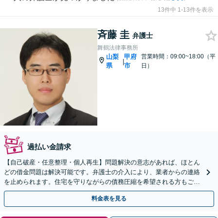
13件中 1-13件を表示
斉藤 圭
弁護士
舞鶴法律事務所
山梨
甲府
営業時間：09:00~18:00（平
|
県
市
日）
過払い金請求
【自己破産・任意整理・個人再生】問題解決の意志があれば、ほとん
どの借金問題は解決可能です。弁護士の介入により、業者からの連絡
を止められます。住宅を守りながらの債務圧縮を希望される方もご相
談ください。【初回面談無料】
料金表を見る