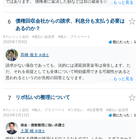
ではあります。 債権者に返済した額などは自己破産を依頼した弁護士
が把握していたかと思いますので、合わないなどということはなかっ
たはずです。
6
債権回収会社からの請求、利息分も支払う必要は
あるのか？
#クレジット会社
#過払い金請求
#個人・プライベート
2025年7月9日
役にたった
1
髙橋 俊太
弁護士
請求がない場合であっても、法的には遅延損害金等は発生します。た
だ、それを前提としても全体について時効援用できる可能性があると
思われるというのが先程の回答となります。
7
リボ払いの整理について
#クレジット会社
#個人・プライベート
#リボ払い
#任意整理
#過払い金請求
2024年2月13日
役にたった
1
借金・債務整理に強い弁護士
土屋 峻
弁護士
他社に対する債務の状況はどのようなものでしょうか。 エポスカード