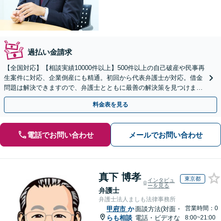
過払い金請求
【全国対応】【相談実績10000件以上】500件以上の自己破産や民事再
生案件に対応、企業倒産にも精通。初回から代表弁護士が対応。借金
問題は解決できますので、弁護士とともに最善の解決策を見つけまし
ょう【初回相談無料】【法テラス利用可】
料金表を見る
電話でお問い合わせ
メールでお問い合わせ
真下 博孝
東京都
インタビュ
ーを見る
弁護士
弁護士法人ましも法律事務所
営業時間：0
甲府市
か
面談方法(対面・
らも相談
電話・ビデオな
8:00~21:00