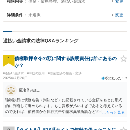
相談内容
借金・債務整理、過払い金請求
変更
詳細条件
未選択
変更
過払い金請求の法律Q&Aランキング
1
債権取押命令の額に関する説明責任は誰にあるの
か？
#過払い金請求
#時効の援用
#借金返済の相談・交渉
2025年7月26日
役にたった
2
匿名B
弁護士
強制執行は債務名義（判決など）に記載されている金額をもとに形式
的に判断して進められます。もし貴殿が払いすぎであると考えている
のであれば、債務者から執行抗告や請求異議訴訟などの不服申立手段
を採るという制度の建て付けになっています。その意味では、債務者
側が動く必要があります。
【タイトル】R18系サイトで年齢を偽ったことに