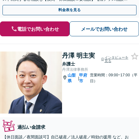
利用可※複雑事案除く】
料金表を見る
電話でお問い合わせ
メールでお問い合わせ
丹澤 明主実
インタビューを
見る
弁護士
丹澤法律事務所
山梨
甲府
営業時間：09:00~17:00（平
|
県
市
日）
過払い金請求
【休日面談／夜間面談可】自己破産／法人破産／時効の援用 など、お