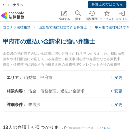
弁護士の方はこちら
ココナラへ
投稿する
探す
閲覧履歴
マイリスト
ログイン
ココナラ法律相談
山梨県で法律相談できる弁護士
甲府市で法律相談で
甲府市の過払い金請求に強い弁護士
山梨県の甲府市で過払い金請求に強い弁護士が13名見つかりました。初回面談
無料や休日面談に対応している弁護士、解決事例を持つ弁護士なども掲載中。
借金・債務整理に関係する消費者金融の債務整理やクレジット会社の債務整
理、リボ払いの債務整理等の細かな分野での絞り込み検索もでき便利です。特
に舞鶴法律事務所の斉藤 圭弁護士や弁護士法人ATB 山梨事務所の木下 徹弁護
エリア
山梨県、甲府市
変更
士、甲府中央法律事務所の笹津 備文弁護士のプロフィール情報や弁護士費用、
強みなどが注目されています。『甲府市で土日や夜間に発生した過払い金請求
相談内容
借金・債務整理、過払い金請求
変更
のトラブルを今すぐに弁護士に相談したい』『過払い金請求のトラブル解決の
実績豊富な近くの弁護士を検索したい』『初回相談無料で過払い金請求を法律
相談できる甲府市内の弁護士に相談予約したい』などでお困りの相談者さんに
詳細条件
未選択
変更
おすすめです。
13
人の弁護士が見つかりました
(検索結果について詳しくは
こちら
)