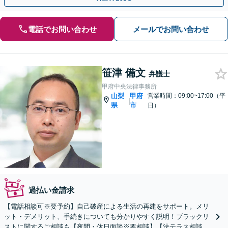
電話でお問い合わせ
メールでお問い合わせ
笹津 備文
弁護士
甲府中央法律事務所
山梨
甲府
営業時間：09:00~17:00（平
|
県
市
日）
過払い金請求
【電話相談可※要予約】自己破産による生活の再建をサポート。メリ
ット・デメリット、手続きについても分かりやすく説明！ブラックリ
ストに関するご相談も【夜間・休日面談※要相談】【法テラス相談は