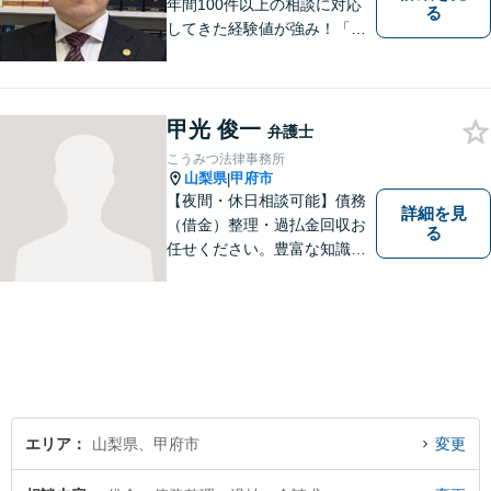
年間100件以上の相談に対応
る
してきた経験値が強み！「離
婚する決意が固まっていな
い」という方のご相談もお待
ちしています【相続】遺言書
の作成や相続人の紛争解決ま
甲光 俊一
弁護士
で幅広く対応できます【初回
こうみつ法律事務所
面談無料】
山梨県
甲府市
|
【夜間・休日相談可能】債務
詳細を見
（借金）整理・過払金回収お
る
任せください。豊富な知識・
経験を生かしてあなたの生活
再建を全力でサポートいたし
ます。
エリア
山梨県、甲府市
変更