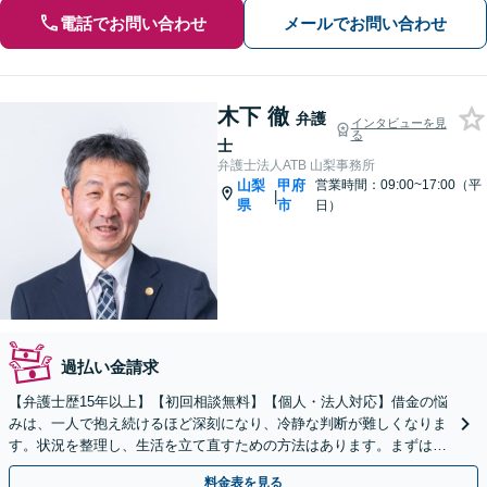
電話でお問い合わせ
メールでお問い合わせ
木下 徹
弁護
インタビューを見
る
士
弁護士法人ATB 山梨事務所
山梨
甲府
営業時間：09:00~17:00（平
|
県
市
日）
過払い金請求
【弁護士歴15年以上】【初回相談無料】【個人・法人対応】借金の悩
みは、一人で抱え続けるほど深刻になり、冷静な判断が難しくなりま
す。状況を整理し、生活を立て直すための方法はあります。まずは当
事務所へ、今の不安をそのままお聞かせください。
料金表を見る