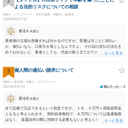
2
よる法的リスクについての相談
#個人・プライベート
#自己破産
#過払い金請求
2023年8月17日
匿名A
弁護士
業者側の立場を想像すれば分かるのですが、普通は月ごとに前払い
か、後払いなら、口座引き落としなんですよ。 その辺の支払方法をき
めておかないと、業者としても、代金の取り立てができないじゃない
ですか。 なので、クレカや引き落としの設定もせずに登録できてしま
っている時点で、不審なんですよ。 支払い方法として、appleカードな
どを指定されるのは、それだけで不審だとはいえませんが、 総合的に
3
個人間の過払い請求について
みると、不審さは残りますね。 業者側に連絡をして、それでリスクが
消えるということもできません。身分証を渡したら、リスク増えます
#過払い金請求
#個人・プライベート
よ。 無視してしまった方が、かえってリスクを抑えることができると
2024年9月7日
役にたった
2
考えられます。
匿名B
弁護士
全て証拠で立証できるという前提ですが、 １８．４万円＋遅延損害金
となると考えられます。 契約自体無効で、８万円については返還義務
はなく、 返還請求の際に控除する必要もないと考えられます。