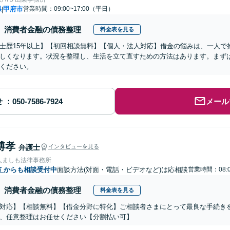
県
甲府市
営業時間：09:00~17:00（平日）
|
消費者金融の債務整理
料金表を見る
士歴15年以上】【初回相談無料】【個人・法人対応】借金の悩みは、一人で
しくなります。状況を整理し、生活を立て直すための方法はあります。まず
ください。
せ
メール
博孝
弁護士
インタビューを見る
人ましも法律事務所
市
からも相談受付中
面談方法(対面・電話・ビデオなど)は応相談
営業時間：08:0
消費者金融の債務整理
料金表を見る
対応】【相談無料】【借金分野に特化】ご相談者さまにとって最良な手続き
、任意整理はお任せください【分割払い可】