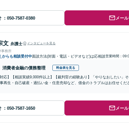
せ
メール
宗文
弁護士
インタビューを見る
律事務所
市
からも相談受付中
面談方法(対面・電話・ビデオなど)は応相談
営業時間：09:0
消費者金融の債務整理
料金表を見る
対応】【相談実績9,000件以上】【裁判官の経験あり】「やりなおしたい」
事再生・自己破産・過払い金・任意売却など、借金のトラブルはお任せくだ
せ
メール