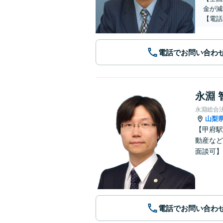
金が減
【電話
電話でお問い合わ
永淵 
永淵総合
山梨
【甲府駅
動産など
面談可】
電話でお問い合わ