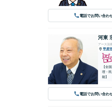
電話でお問い合わ
河東 
アース法
甲府
【全国
理・民
能】
電話でお問い合わ