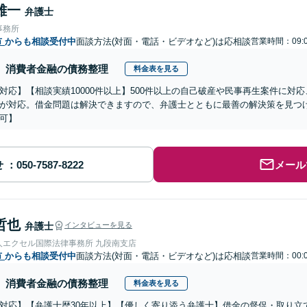
雄一
弁護士
事務所
市
からも相談受付中
面談方法(対面・電話・ビデオなど)は応相談
営業時間：09:0
消費者金融の債務整理
料金表を見る
対応】【相談実績10000件以上】500件以上の自己破産や民事再生案件に対
が対応。借金問題は解決できますので、弁護士とともに最善の解決策を見つ
可】
せ
メール
哲也
弁護士
インタビューを見る
人エクセル国際法律事務所 九段南支店
市
からも相談受付中
面談方法(対面・電話・ビデオなど)は応相談
営業時間：00:0
消費者金融の債務整理
料金表を見る
対応】【弁護士歴30年以上】【優しく寄り添う弁護士】借金の督促・取り立