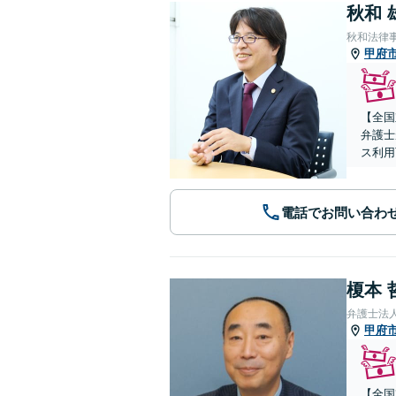
秋和 
秋和法律
甲府
【全国
弁護士
ス利用
電話でお問い合わ
榎本 
弁護士法
甲府
【全国