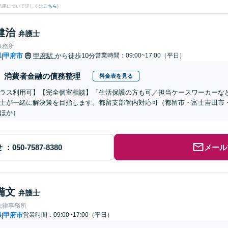
結果について詳しくは
こちら
)
健治
弁護士
事務所
県
甲府市
甲府駅
から徒歩10分
営業時間：09:00~17:00（平日）
|
消費者金融の債務整理
料金表を見る
ラス利用可】【完全個室相談】「生活保護の方も可／担当ケースワーカーな
士が一緒に解決策を目指します。都留支部管内対応可（都留市・富士吉田市
ほか）
せ
メール
備文
弁護士
法律事務所
県
甲府市
営業時間：09:00~17:00（平日）
|