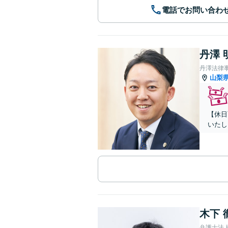
電話でお問い合わ
丹澤 
丹澤法律
山梨
【休日
いたし
木下 
弁護士法人