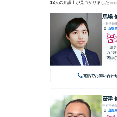
13
人の弁護士が見つかりました
(検索
馬場 
小野法律
山梨
【法テ
の弁護
西桂町
電話でお問い合わ
笹津 
甲府中央
山梨