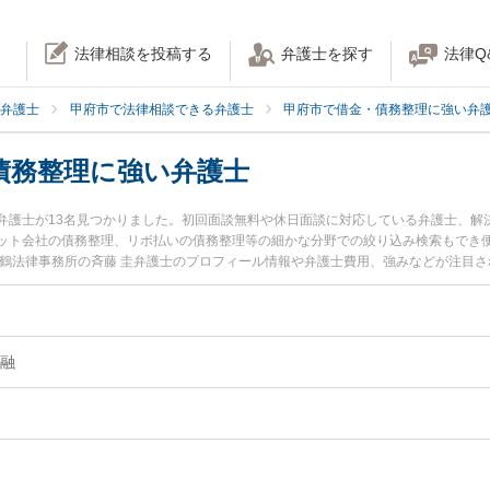
法律相談を投稿する
弁護士を探す
法律Q
弁護士
甲府市で法律相談できる弁護士
甲府市で借金・債務整理に強い弁
債務整理に強い弁護士
弁護士が13名見つかりました。初回面談無料や休日面談に対応している弁護士、解
ット会社の債務整理、リボ払いの債務整理等の細かな分野での絞り込み検索もでき便
舞鶴法律事務所の斉藤 圭弁護士のプロフィール情報や弁護士費用、強みなどが注目
護士に相談したい』『消費者金融の債務整理のトラブル解決の実績豊富な近くの弁
に相談予約したい』などでお困りの相談者さんにおすすめです。
融