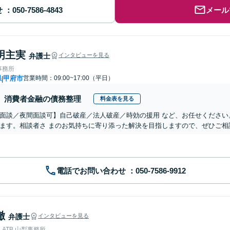
せ
メール
明主実
弁護士
インタビューを見る
事務所
県
甲府市
営業時間：09:00~17:00（平日）
|
消費者金融の債務整理
料金表を見る
面談／夜間面談可】自己破産／法人破産／時効の援用 など、お任せください
ます。相談者さ まのお気持ちに寄り添った解決を目指しますので、ぜひご相
電話でお問い合わせ
徹
弁護士
インタビューを見る
ATB 山梨事務所