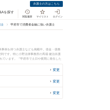
弁護士の方はこちら
&Aを探す
閲覧履歴
マイリスト
ログイン
護士
甲府市で消費者金融に強い弁護士
決事例を持つ弁護士なども掲載中。借金・債務
利です。特に小野法律事務所の馬場 健治弁護
されています。『甲府市で土日や夜間に発生した
護士を検索したい』『初回相談無料で消費者金融
変更
変更
変更