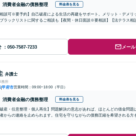
消費者金融の債務整理
料金表を見る
相談可※要予約】自己破産による生活の再建をサポート。メリット・デメリ
ブラックリストに関するご相談も【夜間・休日面談※要相談】【法テラス相
せ
メール
圭
弁護士
事務所
県
甲府市
営業時間：09:00~18:00（平日）
|
消費者金融の債務整理
料金表を見る
破産・任意整理・個人再生】問題解決の意志があれば、ほとんどの借金問題
者からの連絡を止められます。住宅を守りながらの債務圧縮を希望される方