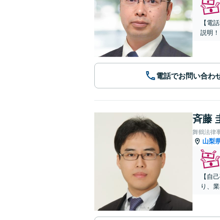
【電話
説明！
電話でお問い合わ
斉藤 
舞鶴法律
山梨
【自己
り、業