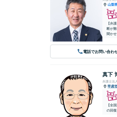
山梨
【弁護
断が難
聞かせ
電話でお問い合わ
真下 
弁護士法
甲府
【全国
の回復