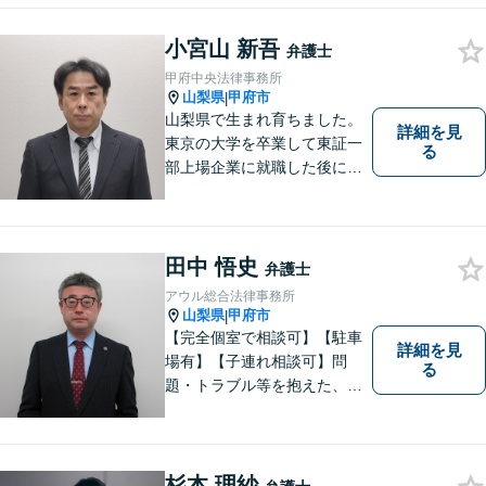
ちしています【相続】遺言書
の作成や相続人の紛争解決ま
小宮山 新吾
弁護士
で幅広く対応できます【初回
甲府中央法律事務所
面談無料】
山梨県
甲府市
|
山梨県で生まれ育ちました。
詳細を見
東京の大学を卒業して東証一
る
部上場企業に就職した後に司
法試験を志し、社会人と受験
生の二足のわらじを履いてい
た時期もあります。 平成16年
に弁護士登録した後は、山梨
田中 悟史
弁護士
県内を中心に様々な案件を取
アウル総合法律事務所
り扱ってきました。
山梨県
甲府市
|
【完全個室で相談可】【駐車
詳細を見
場有】【子連れ相談可】問
る
題・トラブル等を抱えた、ま
たは、未然に防ぎたいとお考
えの場合には、お気軽にご相
談ください。 法的な観点から
分析し、解決に向けてどのよ
杉本 理紗