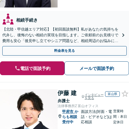
相続手続き
【北陸・甲信越エリア対応】【初回面談無料】私があなたの気持ちを
代弁し、後悔のない相続の実現を目指します。ご依頼前のお見積りで
費用も安心「後見申し立てやシニア問題など、相続周辺のお悩みにも
対処可能」【WEB面談対応】
料金表を見る
電話で面談予約
メールで面談予約
伊藤 建
富山県
インタビュー
を見る
弁護士
法律事務所Z 富山オフィス
営業時
甲府市
か
面談方法(対面・電
らも相談
話・ビデオなど)は
間：本日
受付中
応相談
定休日