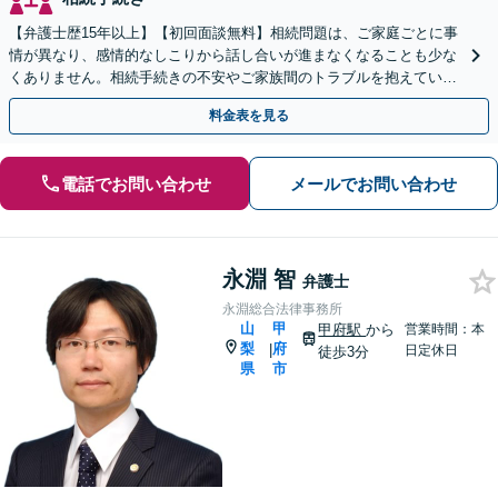
【弁護士歴15年以上】【初回面談無料】相続問題は、ご家庭ごとに事
情が異なり、感情的なしこりから話し合いが進まなくなることも少な
くありません。相続手続きの不安やご家族間のトラブルを抱えている
方は、おひとりで悩まず、当事務所へご相談ください。
料金表を見る
電話でお問い合わせ
メールでお問い合わせ
永淵 智
弁護士
永淵総合法律事務所
山
甲
甲府駅
から
営業時間：本
梨
府
|
日定休日
徒歩3分
県
市