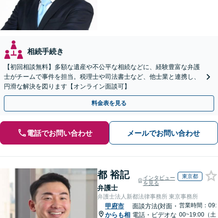
相続手続き
【初回相談無料】多額な遺産や不公平な相続などに、経験豊富な弁護
士がチームで事件を担当。税理士や司法書士など、他士業と連携し、
円滑な解決を図ります【オンライン面談可】
料金表を見る
電話でお問い合わせ
メールでお問い合わせ
都 裕記
東京都
インタビュー
を見る
弁護士
弁護士法人新都法律事務所 東京事務所
営業時間：09:
甲府市
面談方法(対面・
からも相
電話・ビデオな
00~19:00（土