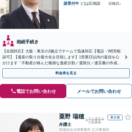
談受付中
ど)は応相談
日祝日）
相続手続き
【全国対応】大阪・東京の2拠点でチームで迅速対応【電話・WEB相
談可】【遺産の取り分最大化を目指します】1営業日以内の返信を心
がけます「不動産が絡んだ複雑な遺産分割／遺留分／遺言書の作成・
執行／事業承継など、お任せください」【休日相談あり】
料金表を見る
電話でお問い合わせ
メールでお問い合わせ
粟野 瑞穂
東京都
インタビュ
ーを見る
弁護士
原後綜合法律事務所 立川事務所