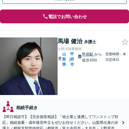
電話でお問い合わせ
馬場 健治
弁護士
小野法律事務所
山
甲
甲府駅
から
営業時間：本
梨
府
|
日定休日
徒歩10分
県
市
相続手続き
【即日相談可】【完全個室相談】「他士業と連携してワンストップ対
応」相続放棄・成年後見申立もぜひお任せください。山梨県出身の弁
護士／都留支部管内対応（都留市・富士吉田市・大月市・上野原市・