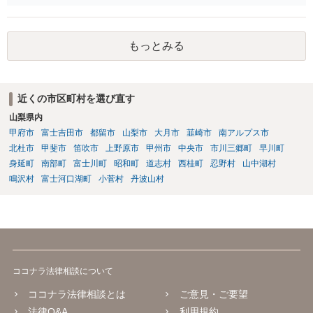
インしても、実際は連帯保証部分は民法465条の2②により無効とな
り、会社側は請求できない可能性が高そうです。
もっとみる
近くの市区町村を選び直す
山梨県内
甲府市
富士吉田市
都留市
山梨市
大月市
韮崎市
南アルプス市
北杜市
甲斐市
笛吹市
上野原市
甲州市
中央市
市川三郷町
早川町
身延町
南部町
富士川町
昭和町
道志村
西桂町
忍野村
山中湖村
鳴沢村
富士河口湖町
小菅村
丹波山村
ココナラ法律相談について
ココナラ法律相談とは
ご意見・ご要望
法律Q&A
利用規約