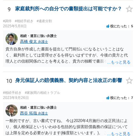
9
家庭裁判所への自分での書類提出は可能ですか？
#調停
#相続手続き
#遺産分割
2025年5月8日
役にたった
5
相続・遺言に強い弁護士
髙橋 俊太
弁護士
貴方自身が作成した書面を提出して門前払いになるということはな
く、裁判所としては受理せざるを得ないはずですが、今後の貴方と代
理人との信頼関係のことを考えると、貴方の独断で書面を提出したり
裁判所に電話したりするのはお勧めしにくいところです。 現在の弁護
士が主張書面の提出を渋っているようですが、弁護士として提出の実
益がないと考えている可能性もあると思いますので、そのあたりも含
10
身元保証人の賠償義務、契約内容と法改正の影響
めて、弁護士見解を確認等するためによく打ち合わせた方がよいと思
います。単に面倒臭いということで書面提出をしないということであ
#相続手続き
#家族間の相続トラブル
れば、当該弁護士との委任関係を修了した上で、貴方のほうで書面提
2023年9月26日
役にたった
7
出することを検討なさった方がよいでしょう。
相続・遺言に強い弁護士
西谷 拓哉
弁護士
一般的ですが、古い書式ですね。 今は2020年4月施行の改正民法によ
り、個人根保証といういわゆる包括的な損害賠償義務の保証について
は上限を定める必要があります(極度額といいます。)。 この書式にサ