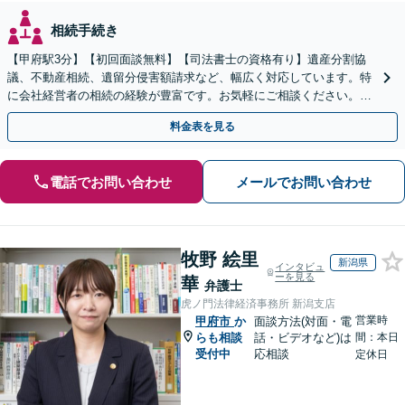
相続手続き
【甲府駅3分】【初回面談無料】【司法書士の資格有り】遺産分割協
議、不動産相続、遺留分侵害額請求など、幅広く対応しています。特
に会社経営者の相続の経験が豊富です。お気軽にご相談ください。
【休日・夜間面談可】【オンライン面談可】
料金表を見る
電話でお問い合わせ
メールでお問い合わせ
牧野 絵里
新潟県
インタビュ
ーを見る
華
弁護士
虎ノ門法律経済事務所 新潟支店
営業時
甲府市
か
面談方法(対面・電
らも相談
話・ビデオなど)は
間：本日
受付中
応相談
定休日