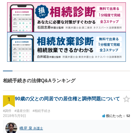
相続手続きの法律Q&Aランキング
1
90歳の父との同居での居住権と調停問題について
#調停
#遺産分割
#相続手続き
2018年5月9日
役にたった
52
峰岸 泉
弁護士