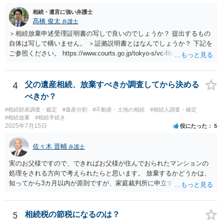
相続・遺言に強い弁護士
髙橋 俊太
弁護士
＞相続放棄申述受理証明書の写しで良いのでしょうか？ 提出するもの
自体は写しで構いません。 ＞証拠説明書とはなんでしょうか？ 下記を
ご参照ください。 https://www.courts.go.jp/tokyo-s/vc-files/tokyo-s/file/
14-1kisairei.pdf
4
父の遺産相続、放棄すべきか調査してから決める
べきか？
#相続財産調査・鑑定
#遺産分割
#不動産・土地の相続
#相続人調査・確定
#相続放棄
#相続手続き
2025年7月15日
役にたった
5
佐々木 晋輔
弁護士
実のお父様ですので、できればお父様が住んでおられたマンションの
処理をされる方向で考えられたらと思います。 放棄するかどうかは、
知ってから3カ月以内が原則ですが、家庭裁判所に申立すれば3カ月の
期間を伸長することができます。 その間に、財産の状況を調査して、
放棄するかどうか決めることができます。 銀行やサラ金が数年も放置
することはありませんので、数年後に借金が発見される可能性はほぼ
5
相続税の節税になるのは？