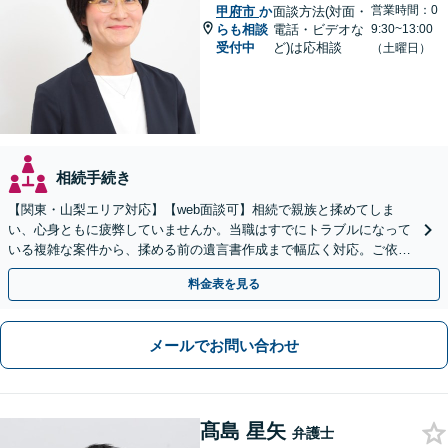
営業時間：0
甲府市
か
面談方法(対面・
らも相談
電話・ビデオな
9:30~13:00
受付中
ど)は応相談
（土曜日）
相続手続き
【関東・山梨エリア対応】【web面談可】相続で親族と揉めてしま
い、心身ともに疲弊していませんか。当職はすでにトラブルになって
いる複雑な案件から、揉める前の遺言書作成まで幅広く対応。ご依頼
者様の心に最後まで寄り添います。【休日面談可】
料金表を見る
メールでお問い合わせ
髙島 星矢
弁護士