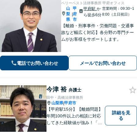
ベリーベスト法律事務所 甲府オフィス
山
甲
甲府駅
か
営業時間：09:30~1
梨
府
|
8:00（土日祝日）
ら徒歩6分
県
市
【離婚・刑事事件・労働問題・交通事
故など幅広く対応】各分野の専門チー
ムがお客様をサポートします。
電話でお問い合わせ
メールでお問い合わせ
今津 裕
弁護士
田中・高橋法律事務所
山梨県
甲府市
|
【甲府駅15分】【離婚問題】
詳細を見
年間100件以上の相談に対応
る
してきた経験値が強み！「離
婚する決意が固まっていな
い」という方のご相談もお待