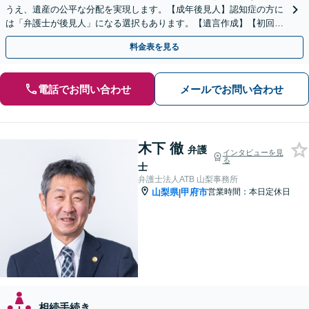
うえ、遺産の公平な分配を実現します。【成年後見人】認知症の方に
は「弁護士が後見人」になる選択もあります。【遺言作成】【初回面
談無料】
料金表を見る
電話でお問い合わせ
メールでお問い合わせ
木下 徹
弁護
インタビューを見
る
士
弁護士法人ATB 山梨事務所
山梨県
甲府市
営業時間：本日定休日
|
相続手続き