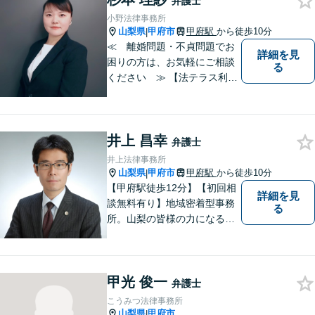
弁護士
うな方法・手段を取ることが
小野法律事務所
良いのか等を助言させていた
山梨県
甲府市
甲府駅
から徒歩10分
|
だきます。
≪ 離婚問題・不貞問題でお
詳細を見
困りの方は、お気軽にご相談
る
ください ≫ 【法テラス利用
可能】【個室での相談】 離
婚・不貞の問題は、他人に相
談しにくいと思いますが、弁
井上 昌幸
護士には、守秘義務がありま
弁護士
すので、ご安心してご相談を
井上法律事務所
いただければと思います。
山梨県
甲府市
甲府駅
から徒歩10分
|
【甲府駅徒歩12分】【初回相
詳細を見
談無料有り】地域密着型事務
る
所。山梨の皆様の力になるべ
く、日々研鑽を積み重ねてお
ります。交通事故、遺産相
続、債務など、お困りごとは
甲光 俊一
なんでもご相談ください。将
弁護士
来を見据えた適切なソリュー
こうみつ法律事務所
ションをご提案いたします。
山梨県
甲府市
|