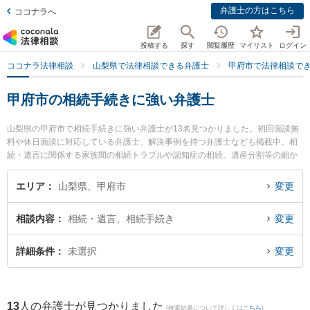
弁護士の方はこちら
ココナラへ
投稿する
探す
閲覧履歴
マイリスト
ログイン
ココナラ法律相談
山梨県で法律相談できる弁護士
甲府市で法律相談で
甲府市の相続手続きに強い弁護士
山梨県の甲府市で相続手続きに強い弁護士が13名見つかりました。初回面談無
料や休日面談に対応している弁護士、解決事例を持つ弁護士なども掲載中。相
続・遺言に関係する家族間の相続トラブルや認知症の相続、遺産分割等の細か
な分野での絞り込み検索もでき便利です。特に甲府中央法律事務所の笹津 備文
弁護士や丹澤法律事務所の丹澤 明主実弁護士、小野法律事務所の馬場 健治弁護
エリア
山梨県、甲府市
変更
士のプロフィール情報や弁護士費用、強みなどが注目されています。『甲府市
で土日や夜間に発生した相続手続きのトラブルを今すぐに弁護士に相談した
相談内容
相続・遺言、相続手続き
変更
い』『相続手続きのトラブル解決の実績豊富な近くの弁護士を検索したい』
『初回相談無料で相続手続きを法律相談できる甲府市内の弁護士に相談予約し
たい』などでお困りの相談者さんにおすすめです。
詳細条件
未選択
変更
13
人の弁護士が見つかりました
(検索結果について詳しくは
こちら
)