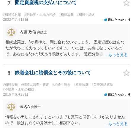
いということではなく、身分相応の、社会的儀式として当然認められ
7
固定資産税の支払いについて
る程度の金額に留まると考えた方がよいです。 もし、相続人の皆さん
に葬儀費用を支出する経済力がなく、質素な葬儀を行った費用であれ
#相続税対策
#不動産・土地の相続
#相続放棄
#相続手続き
ば相続財産から支出しても単純承認と認められない可能性が高いの
2022年7月13日
役にたった
4
で、相続放棄申述が受理される可能性も高いと思います。
内藤 政信
弁護士
相続放棄は、3か月ゆえ、間に合わないでしょう。 固定資産税はあな
たが代わって支払ってもいいですよ。 いまは、共有になっているの
で、あなたも3分の1支払う義務があります。 遺産分割協議をして、不
動産取得者を決めて、相続登記する必要があります。 登記名義人に支
払い義務があります。
8
鉄道会社に賠償金とその後について
#相続放棄
#相続人調査・確定
#相続手続き
#相続放棄
#口座凍結解除
#不動産・土地の相続
2019年6月28日
役にたった
6
匿名A
弁護士
情報を小出しにされますといつまでも質問と回答にキリがありません
ので、後はお近くの弁護士にご相談下さい。