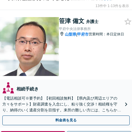
13件中 1-13件を表示
笹津 備文
弁護士
甲府中央法律事務所
山梨県
甲府市
営業時間：本日定休日
|
相続手続き
【電話相談可※要予約】【初回相談無料】【県内及び周辺エリアの
方々をサポート】財産調査を入念にし、粘り強く交渉！相続権を守
り、納得のいく遺産分割を目指す。来所の難しい方には、こちらから
訪問！遺留分侵害額請求／遺言書作成【出張サービス】
料金表を見る