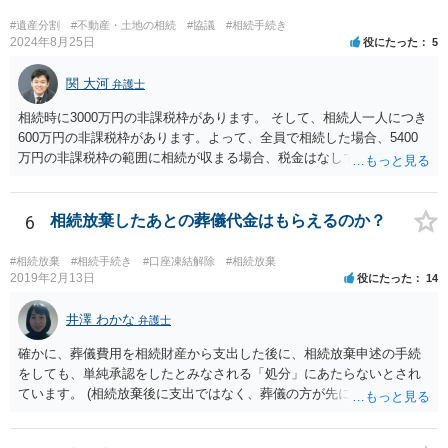
ありません。 なお、私が扱った相続放棄を検討していた案件で、期間
伸長して調査したところ、サラ金に対する過払金など相当な財産が見
#遺産分割
#不動産・土地の相続
#協議
#相続手続き
つかったため相続したという事例がありました。
2024年8月25日
役にたった
5
関 大河
弁護士
相続時に3000万円の非課税枠があります。 そして、相続人一人につき
600万円の非課税枠があります。よって、全員で相続した場合、5400
万円の非課税枠の範囲に相続が収まる場合、税金はなしです。 一人が
相続放棄すると、600万円の枠が一つ減ります。よって、4800万円の
範囲となります。 一般的には、全員で相続する方が税金はお得です。
また、全員で相続しても、話し合いの結果、親がすべて相続と決める
6
相続放棄したあとの葬儀代金はもらえるのか？
こともできます。この場合でも相続の非課税枠は、全員で相続した540
0万円分使えます。 父が亡くなり、母が全部相続すると、母から三人
#相続放棄
#相続手続き
#口座凍結解除
#相続放棄
で相続する際は、4800万円が非課税枠となります。 そうすると、母が
2019年2月13日
役にたった
14
亡くなってから相続すると、両親のどちらかが亡くなってから相続す
るより非課税の枠が減少します。 計画的に相続をするのがおすすめと
井澤 わかな
弁護士
いうことになります。これ以外にも気をつける点はあるかもしれませ
確かに、葬儀費用を相続財産から支出した後に、相続放棄申述の手続
んので、一度相談して想定するのがおすすめと思います。
をしても、単純承認をしたとみなされる「処分」にあたらないとされ
ています。 (相続放棄後に支出ではなく、葬儀の方が先に来るのが通常
だと思いますので、葬儀→葬儀費用を相続財産から支出→相続放棄申
述の手続ということだと思いますが) ただ、葬儀費用ならいくらでもよ