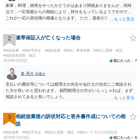
家事，料理，雑用をやったかどうかはあまり関係ありませんが，現時
点で，一応母親からの相続により，持分をもっているようですので，
これが一応の居住権の根拠となります。 ただ，遺産分割により，母の
持分を父親が取得した場合，住み続けるのは難しいかも知れません。
2
連帯保証人が亡くなった場合
#相続放棄
#相続手続き
#相続放棄
#M&A・事業承継
#相続人調査・確定
#相続財産調査・鑑定
2024年3月6日
役にたった
7
泉 亮介
弁護士
支払いの費目等については税理士の先生や会計士の先生にご相談され
た方が良いかと思われます。 顧問税理士の方がいらっしゃれば、まず
相談されてみると良いでしょう。
3
相続放棄後の訴状対応と答弁書作成についての相
談
#相続放棄
#相続手続き
#相続人調査・確定
#相続トラブルの代理交渉
2026年3月28日
役にたった
5