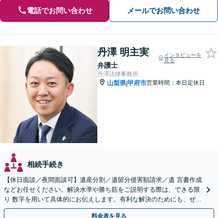
電話でお問い合わせ
メールでお問い合わせ
丹澤 明主実
インタビューを
見る
弁護士
丹澤法律事務所
山梨県
甲府市
営業時間：本日定休日
|
相続手続き
【休日面談／夜間面談可】遺産分割／遺留分侵害額請求／遺 言書作成
などお任せください。解決水準や勝ち筋をご説明する際は、できる限
り 数字を用いて具体的にお伝えします。有利な解決のためにも、ぜひ
ご相談ください。
料金表を見る