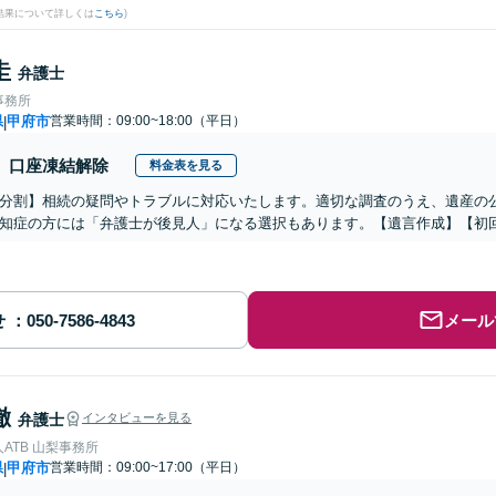
結果について詳しくは
こちら
)
圭
弁護士
事務所
県
甲府市
営業時間：09:00~18:00（平日）
|
口座凍結解除
料金表を見る
分割】相続の疑問やトラブルに対応いたします。適切な調査のうえ、遺産の
知症の方には「弁護士が後見人」になる選択もあります。【遺言作成】【初
せ
メール
徹
弁護士
インタビューを見る
ATB 山梨事務所
県
甲府市
営業時間：09:00~17:00（平日）
|