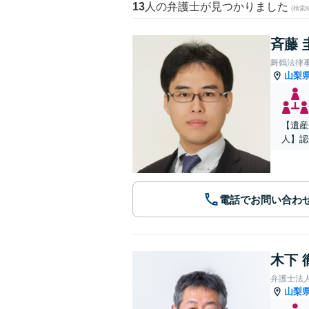
13
人の弁護士が見つかりました
(検索
斉藤 
舞鶴法律
山梨
【遺産
人】認
電話でお問い合わ
木下 
弁護士法人
山梨