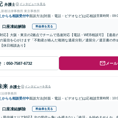
記
弁護士
インタビューを見る
人新都法律事務所 東京事務所
市
からも相談受付中
面談方法(対面・電話・ビデオなど)は応相談
営業時間：09:0
口座凍結解除
料金表を見る
対応】大阪・東京の2拠点でチームで迅速対応【電話・WEB相談可】【遺産
の返信を心がけます「不動産が絡んだ複雑な遺産分割／遺留分／遺言書の作
【休日相談あり】
せ
メール
未来
弁護士
インタビューを見る
来法律事務所
市
からも相談受付中
面談方法(対面・電話・ビデオなど)は応相談
営業時間：10:0
口座凍結解除
料金表を見る
・甲信越エリア対応】次の世代へ争いを残さない「終活」を始めませんか。