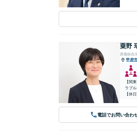
粟野 
原後綜合
甲府
【関東
ラブル
【休日
電話でお問い合わ