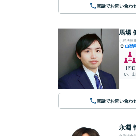
電話でお問い合わ
馬場 
小野法律
山梨
【即日
い。山
電話でお問い合わ
永淵 
永淵総合