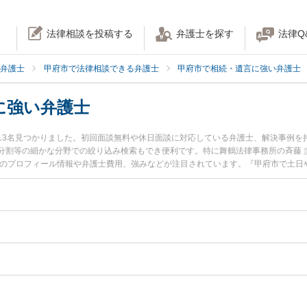
法律相談を投稿する
弁護士を探す
法律Q
弁護士
甲府市で法律相談できる弁護士
甲府市で相続・遺言に強い弁護士
に強い弁護士
13名見つかりました。初回面談無料や休日面談に対応している弁護士、解決事例を
割等の細かな分野での絞り込み検索もでき便利です。特に舞鶴法律事務所の斉藤 圭弁
士のプロフィール情報や弁護士費用、強みなどが注目されています。『甲府市で土日
トラブル解決の実績豊富な近くの弁護士を検索したい』『初回相談無料で口座凍結
めです。