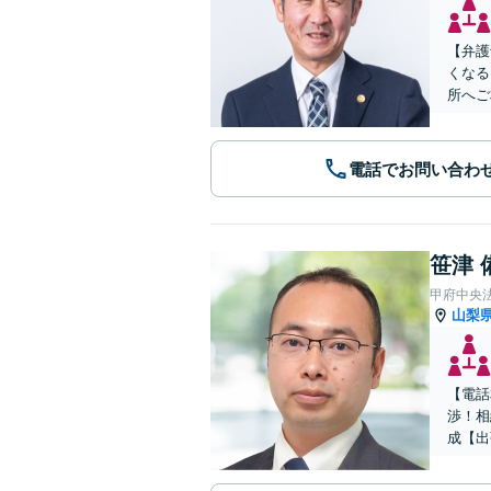
【弁護
くなる
所へご
電話でお問い合わ
笹津 
甲府中央
山梨
【電話
渉！相
成【出