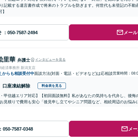
り記載する遺言書作成で将来のトラブルを防ぎます。何世代も未登記の不動
可】
せ
メール
絵里華
弁護士
インタビューを見る
律経済事務所 新潟支店
市
からも相談受付中
面談方法(対面・電話・ビデオなど)は応相談
営業時間：08:0
口座凍結解除
料金表を見る
・甲信越エリア対応】【初回面談無料】私があなたの気持ちを代弁し、後悔
お見積りで費用も安心「後見申し立てやシニア問題など、相続周辺のお悩みに
メー