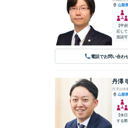
山梨
【甲府
応して
面談可
電話でお問い合わ
丹澤 
丹澤法律
山梨
【休日
する際