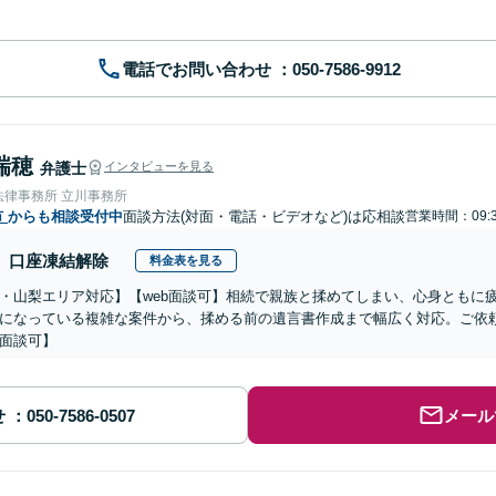
電話でお問い合わせ
瑞穂
弁護士
インタビューを見る
法律事務所 立川事務所
市
からも相談受付中
面談方法(対面・電話・ビデオなど)は応相談
営業時間：09:3
口座凍結解除
料金表を見る
・山梨エリア対応】【web面談可】相続で親族と揉めてしまい、心身ともに
になっている複雑な案件から、揉める前の遺言書作成まで幅広く対応。ご依
面談可】
せ
メール