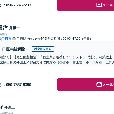
せ
メール
健治
弁護士
事務所
県
甲府市
甲府駅
から徒歩10分
営業時間：09:00~17:00（平日）
|
口座凍結解除
料金表を見る
相談可】【完全個室相談】「他士業と連携してワンストップ対応」相続放棄
梨県出身の弁護士／都留支部管内対応（都留市・富士吉田市・大月市・上野
せ
メール
智
弁護士
法律事務所