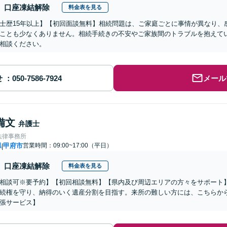
口座凍結解除
料金表を見る
士歴15年以上】【初回面談無料】相続問題は、ご家庭ごとに事情が異なり、
ことも少なくありません。相続手続きの不安やご家族間のトラブルを抱えて
相談ください。
せ
メール
備文
弁護士
法律事務所
県
甲府市
営業時間：09:00~17:00（平日）
|
口座凍結解除
料金表を見る
相談可※要予約】【初回相談無料】【県内及び周辺エリアの方々をサポート
続権を守り、納得のいく遺産分割を目指す。来所の難しい方には、こちらか
張サービス】