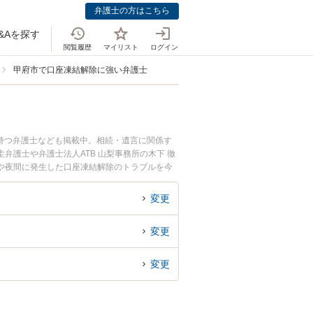
弁護士の方はこちら
&Aを探す
閲覧履歴
マイリスト
ログイン
甲府市で口座凍結解除に強い弁護士
持つ弁護士なども掲載中。相続・遺言に関係す
護士や弁護士法人ATB 山梨事務所の木下 徹
や夜間に発生した口座凍結解除のトラブルを今
解除を法律相談できる甲府市内の弁護士に相談予
変更
変更
変更