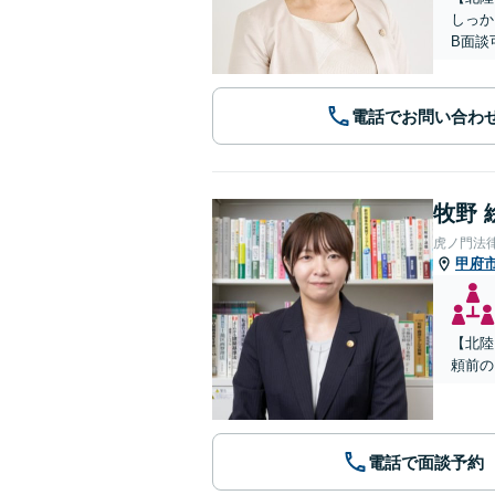
しっか
B面談
電話でお問い合わ
牧野 
虎ノ門法
甲府
【北陸
頼前の
電話で面談予約