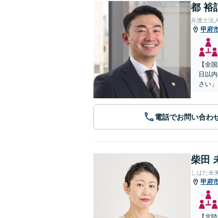
都 裕
弁護士法
甲府
【全国
日以内
さい」
電話でお問い合わ
柴田 
しばた未
甲府
【北陸