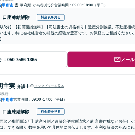
県
甲府市
甲府駅
から徒歩3分
営業時間：09:00~18:00（平日）
|
口座凍結解除
料金表を見る
駅3分】【初回面談無料】【司法書士の資格有り】遺産分割協議、不動産相
います。特に会社経営者の相続の経験が豊富です。お気軽にご相談ください
】
せ
メール
明主実
弁護士
インタビューを見る
事務所
県
甲府市
営業時間：09:00~17:00（平日）
|
口座凍結解除
料金表を見る
面談／夜間面談可】遺産分割／遺留分侵害額請求／遺 言書作成などお任せく
は、できる限り 数字を用いて具体的にお伝えします。有利な解決のためにも