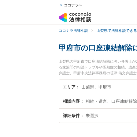
ココナラへ
ココナラ法律相談
山梨県で法律相談できる
甲府市の口座凍結解除
山梨県の甲府市で口座凍結解除に強い弁護士が
る家族間の相続トラブルや認知症の相続、遺産分
弁護士、甲府中央法律事務所の笹津 備文弁護
すぐに弁護士に相談したい』『口座凍結解除の
約したい』などでお困りの相談者さんにおすす
エリア
山梨県、甲府市
相談内容
相続・遺言、口座凍結解除
詳細条件
未選択