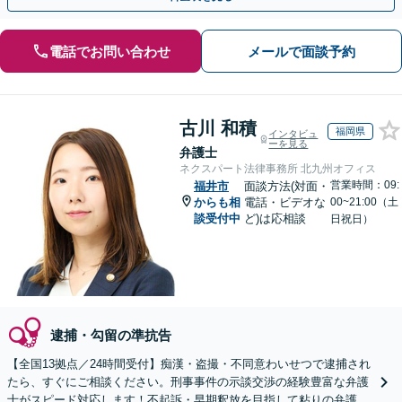
電話でお問い合わせ
メールで面談予約
古川 和積
福岡県
インタビュ
ーを見る
弁護士
ネクスパート法律事務所 北九州オフィス
営業時間：09:
福井市
面談方法(対面・
からも相
電話・ビデオな
00~21:00（土
談受付中
ど)は応相談
日祝日）
逮捕・勾留の準抗告
【全国13拠点／24時間受付】痴漢・盗撮・不同意わいせつで逮捕され
たら、すぐにご相談ください。刑事事件の示談交渉の経験豊富な弁護
士がスピード対応します！不起訴・早期釈放を目指して粘りの弁護活