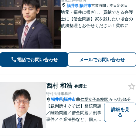
勝見法律事務所
福井県
福井市
営業時間：本日定休日
|
地元・福井に根ざし、貢献できる弁護
士に【借金問題】家を残したい場合の
債務整理もお任せください！柔軟に対
応可能です「企業法務：未払い残業代
や不当解雇・退職勧奨など、労働問題
の対応はお任せ！」不動産絡みの相
続・相続放棄ご相談ください
電話でお問い合わせ
メールでお問い合わせ
西村 和浩
弁護士
野村法律事務所
福井県
福井市
仁愛女子高校駅
から徒歩5分
|
【裁判所すぐそば】相続問題
詳細を見
／離婚問題／借金問題／刑事
る
事件／企業法務など、個人・
法人問わず幅広く対応可。一
つ一つの事件に丁寧に対応す