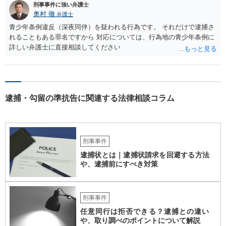
刑事事件に強い弁護士
奥村 徹
弁護士
青少年条例違反（深夜同伴）を疑われる行為です。 それだけで逮捕さ
れることもある罪名ですから 対応については、行為地の青少年条例に
詳しい弁護士に直接相談してください
逮捕・勾留の準抗告に関連する法律相談コラム
刑事事件
逮捕状とは｜逮捕状請求を回避する方法
や、逮捕前にすべき対策
刑事事件
任意同行は拒否できる？逮捕との違い
や、取り調べのポイントについて解説