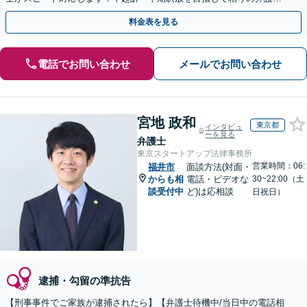
動を行います。
料金表を見る
電話でお問い合わせ
メールでお問い合わせ
宮地 政和
東京都
インタビュ
ーを見る
弁護士
東京スタートアップ法律事務所
営業時間：06:
福井市
面談方法(対面・
からも相
電話・ビデオな
30~22:00（土
談受付中
ど)は応相談
日祝日）
逮捕・勾留の準抗告
【刑事事件でご家族が逮捕されたら】【弁護士待機中/当日中の電話相