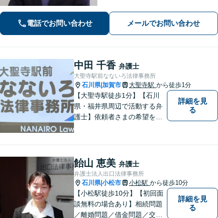
【駐車場あり】【法テラス可】
電話でお問い合わせ
メールでお問い合わせ
中田 千香
弁護士
大聖寺駅前なないろ法律事務所
石川県
加賀市
大聖寺駅
から徒歩1分
|
【大聖寺駅徒歩1分】【石川
詳細を見
県・福井県周辺で活動する弁
る
護士】依頼者さまの希望を尊
重し、それぞれの状況に応じ
た法的手段を遂行します。お
一人で抱えることなく、お気
軽にご相談ください。土日祝
飴山 恵美
弁護士
も対応可能です。【法テラス
弁護士法人出口法律事務所
可】
石川県
小松市
小松駅
から徒歩10分
|
【小松駅徒歩10分】【初回面
詳細を見
談無料の場合あり】相続問題
る
／離婚問題／借金問題／交通