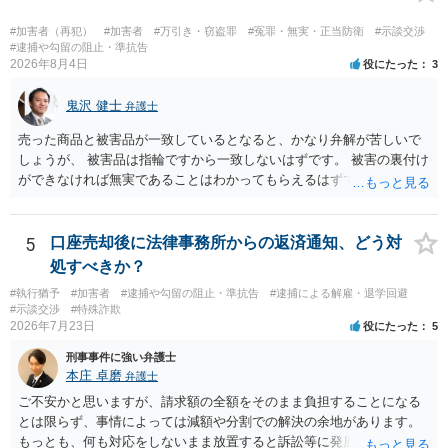
#加害者（再犯）
#加害者
#万引き・窃盗罪
#冤罪・無実・正当防衛
#示談交渉
#逮捕や勾留の阻止・準抗告
2026年8月4日
役にたった
3
鬼沢 健士
弁護士
売った商品と被害品が一致しているとなると、かなり弁解が苦しいで
しょうが、 被害品は指輪ですから一致しないはずです。 被害の裏付け
ができなければ無実であることはわかってもらえるはずです。
5
口座売却後に法律事務所からの返済通知、どう対
処すべきか？
#執行猶予
#加害者
#逮捕や勾留の阻止・準抗告
#逮捕による解雇・退学回避
#示談交渉
#特殊詐欺
2026年7月23日
役にたった
5
刑事事件に強い弁護士
本庄 卓磨
弁護士
ご不安かと思いますが、請求額の全額をそのまま負担することになる
とは限らず、事情によっては減額や分割での解決の余地があります。
もっとも、何も対応をしないまま放置すると訴訟等に発展してしまう