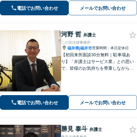
お任せください【相続問題】福井密着
電話でお問い合わせ
メールでお問い合わせ
型事務所として地域特性を活かしたア
ドバイスを【福井駅7分】
河野 哲
弁護士
二の宮法律事務所
福井県
福井市
営業時間：本日定休日
|
【初回来所面談30分無料｜駐車場あ
り】「弁護士はサービス業」との思い
で、皆様のお気持ちを尊重しながら解
決を目指しております。皆様からの感
謝のお声が何よりの励みです。お困り
事はお早めにご相談ください【弁護士
直通電話｜事前予約で夜間・休日可】
【完全個室】
電話でお問い合わせ
メールでお問い合わせ
勝見 泰斗
弁護士