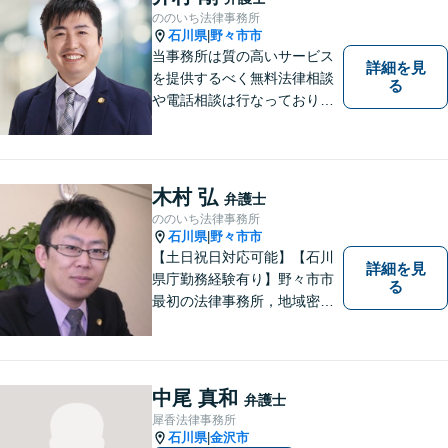
ののいち法律事務所
石川県
野々市市
|
当事務所は質の高いサービス
詳細を見
を提供するべく無料法律相談
る
や電話相談は行なっておりま
せん。相談者さまと共に歩む
弁護士として、法的サポート
をします。相続・遺言／債権
回収「スピード対応」／企業
木村 弘
弁護士
法務「顧問契約も可能」【夜
ののいち法律事務所
間・休日面談可】【完全個
石川県
野々市市
|
室】
【土日祝日対応可能】【石川
詳細を見
県庁勤務経験有り】野々市市
る
最初の法律事務所，地域密着
型，お気軽にご相談くださ
い。
中尾 真和
弁護士
犀香法律事務所
石川県
金沢市
|