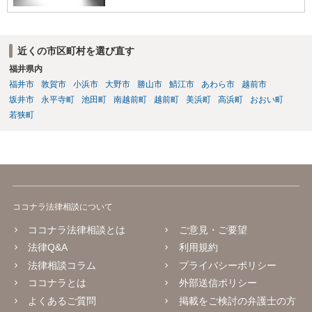
近くの市区町村を選び直す
福井県内
福井市
敦賀市
小浜市
大野市
勝山市
鯖江市
あわら市
越前市
坂井市
永平寺町
池田町
南越前町
越前町
美浜町
高浜町
おおい町
若狭町
ココナラ法律相談について
ココナラ法律相談とは
ご意見・ご要望
法律Q&A
利用規約
法律相談コラム
プライバシーポリシー
ココナラとは
外部送信ポリシー
よくあるご質問
掲載をご検討の弁護士の方