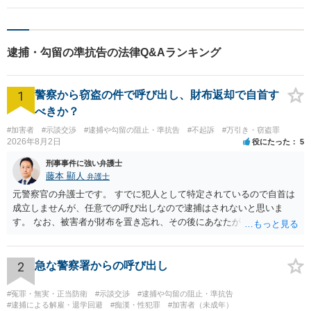
逮捕・勾留の準抗告の法律Q&Aランキング
1
警察から窃盗の件で呼び出し、財布返却で自首す
べきか？
#加害者
#示談交渉
#逮捕や勾留の阻止・準抗告
#不起訴
#万引き・窃盗罪
2026年8月2日
役にたった
5
刑事事件に強い弁護士
藤本 顯人
弁護士
元警察官の弁護士です。 すでに犯人として特定されているので自首は
成立しませんが、任意での呼び出しなので逮捕はされないと思いま
す。 なお、被害者が財布を置き忘れ、その後にあなたがトイレに入
り、再び被害者がトイレに戻ったら財布が無かったような事情がある
と言い逃れはかなり厳しいものと思います。
2
急な警察署からの呼び出し
#冤罪・無実・正当防衛
#示談交渉
#逮捕や勾留の阻止・準抗告
#逮捕による解雇・退学回避
#痴漢・性犯罪
#加害者（未成年）