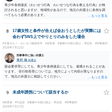
青少年条例違反（わいせつ行為 わいせつな行為を教える行為）が検
討されると思いますが、地域性があるので、地元の弁護士に条例を調
べてもらう必要があります。
8
17歳女性と条件が合えば会おうとしたが実際には
会わずSNS上でやりとりのみをした場合
#児童ポルノ・わいせつ物頒布等
#加害者
#逮捕や勾留の阻止・準抗告
#刑事裁判
2026年7月12日
刑事事件に強い弁護士
奥村 徹
弁護士
面会要求罪にしても、青少年条例違反にしても、逮捕されることがあ
ります。 非行助長罪については、地方によって内容が異なりますの
で、地元の弁護士に相談してください。
9
未成年誘拐について該当するか
#加害者
#不起訴
#逮捕や勾留の阻止・準抗告
#刑事裁判
2026年7月17日