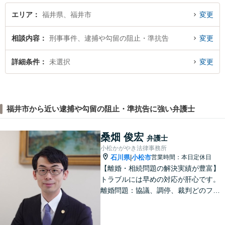
う。
エリア
福井県、福井市
変更
相談内容
刑事事件、逮捕や勾留の阻止・準抗告
変更
詳細条件
未選択
変更
福井市から近い逮捕や勾留の阻止・準抗告に強い弁護士
桑畑 俊宏
弁護士
小松かがやき法律事務所
石川県
小松市
営業時間：本日定休日
|
【離婚・相続問題の解決実績が豊富】
トラブルには早めの対応が肝心です。
離婚問題：協議、調停、裁判どのフェ
ーズからも対応可。相続問題：遺言書
作成で相続トラブルのリスク減少／形
式や内容について丁寧にアドバイス