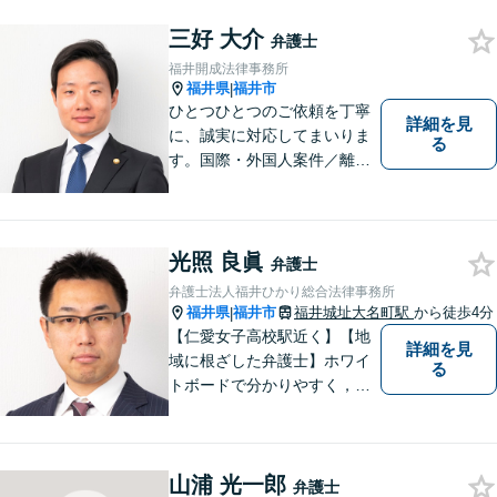
ることを心がけております。
三好 大介
お気軽にご相談ください。
弁護士
【法テラス利用可】【完全個
福井開成法律事務所
室】【夜間・休日面談可】
福井県
福井市
|
ひとつひとつのご依頼を丁寧
詳細を見
に、誠実に対応してまいりま
る
す。国際・外国人案件／離
婚・男女問題／インターネッ
ト関連問題／企業法務・顧問
弁護士／借金／相続／交通事
故／刑事弁護・犯罪被害者な
光照 良眞
弁護士
ど、幅広く対応可能。お気軽
弁護士法人福井ひかり総合法律事務所
にご相談ください。
福井県
福井市
福井城址大名町駅
から徒歩4分
|
【仁愛女子高校駅近く】【地
詳細を見
域に根ざした弁護士】ホワイ
る
トボードで分かりやすく，納
得と安心をご提供します。企
業法務／労働問題／交通事故
／相続問題／離婚問題など、
山浦 光一郎
幅広く対応可能。【明確な料
弁護士