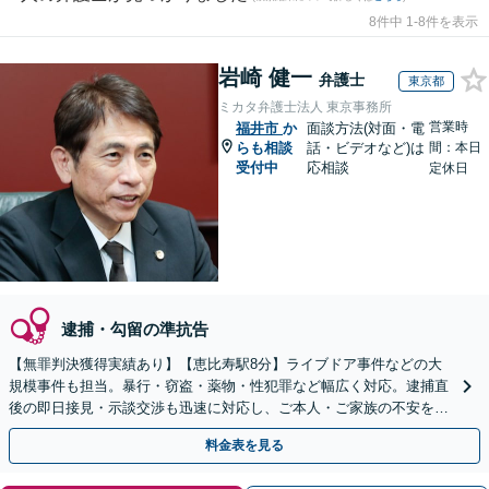
8件中 1-8件を表示
岩崎 健一
弁護士
東京都
ミカタ弁護士法人 東京事務所
営業時
福井市
か
面談方法(対面・電
らも相談
話・ビデオなど)は
間：本日
受付中
応相談
定休日
逮捕・勾留の準抗告
【無罪判決獲得実績あり】【恵比寿駅8分】ライブドア事件などの大
規模事件も担当。暴行・窃盗・薬物・性犯罪など幅広く対応。逮捕直
後の即日接見・示談交渉も迅速に対応し、ご本人・ご家族の不安を最
小限に抑えます。【初回相談可能】【WEB面談可能】
料金表を見る