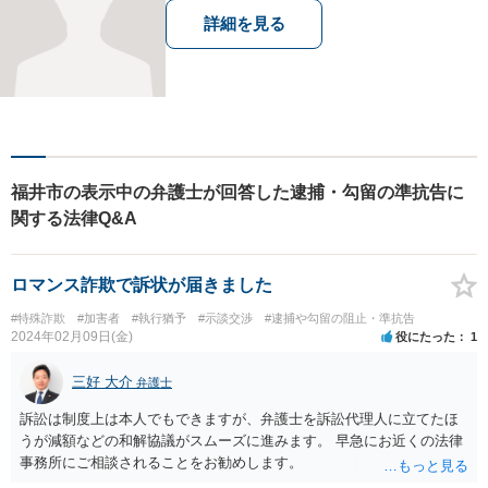
詳細を見る
福井市の表示中の弁護士が回答した逮捕・勾留の準抗告に
関する法律Q&A
ロマンス詐欺で訴状が届きました
#特殊詐欺
#加害者
#執行猶予
#示談交渉
#逮捕や勾留の阻止・準抗告
2024年02月09日(金)
役にたった
1
三好 大介
弁護士
訴訟は制度上は本人でもできますが、弁護士を訴訟代理人に立てたほ
うが減額などの和解協議がスムーズに進みます。 早急にお近くの法律
事務所にご相談されることをお勧めします。