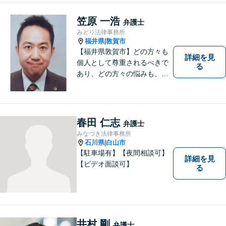
相談ください。法テラス利用
により3回まで無料相談対応可
笠原 一浩
弁護士
能です。利用条件はお問い合
みどり法律事務所
わせ下さい。
福井県
敦賀市
|
【福井県敦賀市】どの方々も
詳細を見
個人として尊重されるべきで
る
あり、どの方々の悩みも、そ
れぞれ丁寧に、かつ迅速に、
解決が図られる必要がありま
す。 また、言葉の壁や専門知
識の壁も越えて、解決が図ら
春田 仁志
弁護士
れる必要があります。
みなづき法律事務所
石川県
白山市
|
【駐車場有】【夜間相談可】
詳細を見
【ビデオ面談可】
る
井村 剛
弁護士