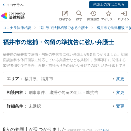
弁護士の方はこちら
ココナラへ
投稿する
探す
閲覧履歴
マイリスト
ログイン
ココナラ法律相談
福井県で法律相談できる弁護士
福井市で法律相談で
福井市の逮捕・勾留の準抗告に強い弁護士
福井県の福井市で逮捕・勾留の準抗告に強い弁護士が8名見つかりました。初回
面談無料や休日面談に対応している弁護士なども掲載中。刑事事件に関係する
加害者側や少年事件、再犯・前科あり等の細かな分野での絞り込み検索もでき
便利です。特に弁護士法人ふくい総合法律事務所の小前田 宙弁護士や二の宮法
律事務所の河野 哲弁護士、勝見法律事務所の勝見 泰斗弁護士のプロフィール情
エリア
福井県、福井市
変更
報や弁護士費用、強みなどが注目されています。『福井市で土日や夜間に発生
した逮捕・勾留の準抗告のトラブルを今すぐに弁護士に相談したい』『逮捕・
相談内容
刑事事件、逮捕や勾留の阻止・準抗告
変更
勾留の準抗告のトラブル解決の実績豊富な近くの弁護士を検索したい』『初回
相談無料で逮捕・勾留の準抗告を法律相談できる福井市内の弁護士に相談予約
したい』などでお困りの相談者さんにおすすめです。
詳細条件
未選択
変更
8
人の弁護士が見つかりました
(検索結果について詳しくは
こちら
)