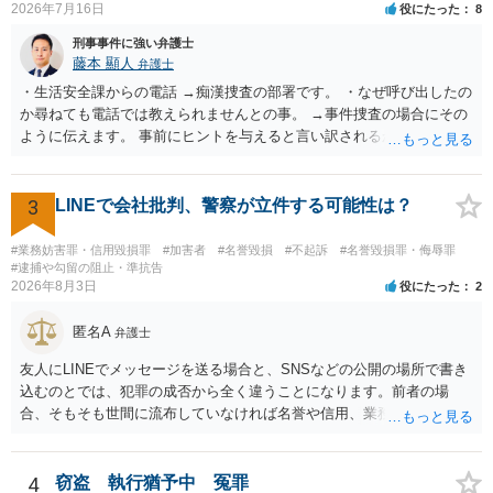
2026年7月16日
役にたった
8
刑事事件に強い弁護士
藤本 顯人
弁護士
・生活安全課からの電話 →痴漢捜査の部署です。 ・なぜ呼び出したの
か尋ねても電話では教えられませんとの事。 →事件捜査の場合にその
ように伝えます。 事前にヒントを与えると言い訳されるからです。 ・
満員電車の中でかなり女性と密着してしまった可能性があるとの心当
たり →やはり痴漢として疑われているのでは。 そもそも痴漢をやって
ないのであれば、何も疑われる筋合いは無いわけですし狼狽える必要
3
LINEで会社批判、警察が立件する可能性は？
はないですね。
#業務妨害罪・信用毀損罪
#加害者
#名誉毀損
#不起訴
#名誉毀損罪・侮辱罪
#逮捕や勾留の阻止・準抗告
2026年8月3日
役にたった
2
匿名A
弁護士
友人にLINEでメッセージを送る場合と、SNSなどの公開の場所で書き
込むのとでは、犯罪の成否から全く違うことになります。前者の場
合、そもそも世間に流布していなければ名誉や信用、業務にかかる犯
罪は成立しないことになります。
4
窃盗 執行猶予中 冤罪