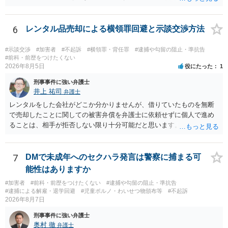
可能性がありますので、お早めに弁護士にご相談されることをおすす
めします。
6
レンタル品売却による横領罪回避と示談交渉方法
#示談交渉
#加害者
#不起訴
#横領罪・背任罪
#逮捕や勾留の阻止・準抗告
#前科・前歴をつけたくない
2026年8月5日
役にたった
1
刑事事件に強い弁護士
井上 祐司
弁護士
レンタルをした会社がどこか分かりませんが、借りていたものを無断
で売却したことに関しての被害弁償を弁護士に依頼せずに個人で進め
ることは、相手が拒否しない限り十分可能だと思います。 見積を出し
てもらって、それが妥当か（正規品の市場価格と大きく齟齬がない
か）、弁護士に法律相談において助言をもらえば足りるでしょう。
7
DMで未成年へのセクハラ発言は警察に捕まる可
能性はありますか
#加害者
#前科・前歴をつけたくない
#逮捕や勾留の阻止・準抗告
#逮捕による解雇・退学回避
#児童ポルノ・わいせつ物頒布等
#不起訴
2026年8月7日
刑事事件に強い弁護士
奥村 徹
弁護士