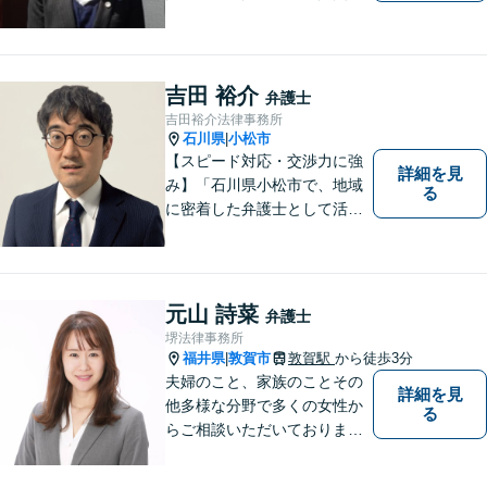
事故に注力しています。その
他、幅広く取り扱っておりま
すので、お困りごとがござい
ましたら、まずはお気軽にご
吉田 裕介
弁護士
相談ください。
吉田裕介法律事務所
石川県
小松市
|
【スピード対応・交渉力に強
詳細を見
み】「石川県小松市で、地域
る
に密着した弁護士として活動
しています。」債務整理で新
たな人生のスタートをお手伝
い！刑事事件の示談交渉も私
にお任せください【完全個室
元山 詩菜
弁護士
／プライバシー配慮】
堺法律事務所
福井県
敦賀市
敦賀駅
から徒歩3分
|
夫婦のこと、家族のことその
詳細を見
他多様な分野で多くの女性か
る
らご相談いただいておりま
す。まずは、「少し聞いてみ
たい」という軽い気持ちでご