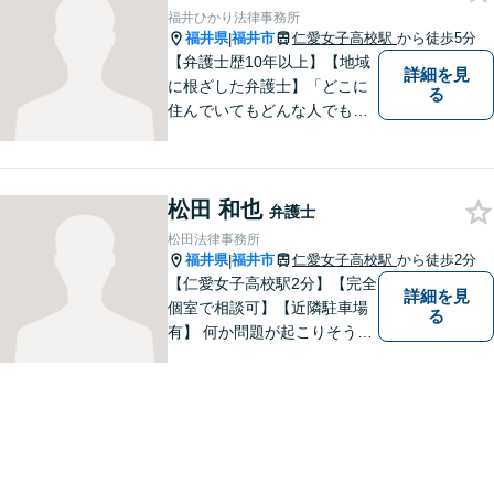
金体系】法律トラブルでお悩
福井ひかり法律事務所
むの方は、お気軽にご相談く
福井県
福井市
仁愛女子高校駅
から徒歩5分
|
ださい。
【弁護士歴10年以上】【地域
詳細を見
に根ざした弁護士】「どこに
る
住んでいてもどんな人でも等
しく最高の法的なサービスが
受けられる社会を作りた
い。」が理念です。【英語／
松田 和也
中国語対応】大都市に負けな
弁護士
い質と幅の法的なサービスを
松田法律事務所
提供することを目指していま
福井県
福井市
仁愛女子高校駅
から徒歩2分
|
す。
【仁愛女子高校駅2分】【完全
詳細を見
個室で相談可】【近隣駐車場
る
有】 何か問題が起こりそうと
感じた時、何か問題を抱えて
しまった時、「これは法律に
関係してくるのかな？」と疑
問に思ったときには、迷わず
すぐにご相談ください。一緒
に解決の方法を考えましょ