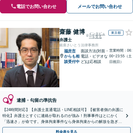
電話でお問い合わせ
メールでお問い合わせ
齋藤 健博
東京都
インタビュ
ーを見る
弁護士
銀座さいとう法律事務所
営業時間：06:
福井市
面談方法(対面・
からも相
電話・ビデオな
00~23:55（土
談受付中
ど)は応相談
日祝日）
逮捕・勾留の準抗告
【24時間対応】【弁護士直通電話・LINE相談可】【被害者側の弁護に
特化】弁護士とすぐに連絡が取れるのが強み！刑事事件はとにかく
「迅速さ」が命です。身体拘束事件なら身体拘束からの解放を急ぎま
す。示談交渉はお任せください。
料金表を見る