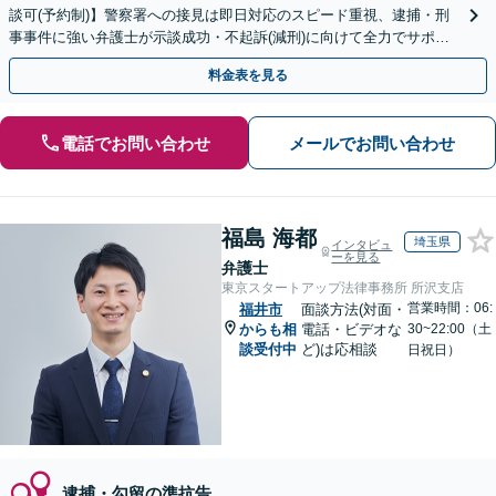
談可(予約制)】警察署への接見は即日対応のスピード重視、逮捕・刑
事事件に強い弁護士が示談成功・不起訴(減刑)に向けて全力でサポー
トします。【加害者側の相談専門】
料金表を見る
電話でお問い合わせ
メールでお問い合わせ
福島 海都
埼玉県
インタビュ
ーを見る
弁護士
東京スタートアップ法律事務所 所沢支店
営業時間：06:
福井市
面談方法(対面・
からも相
電話・ビデオな
30~22:00（土
談受付中
ど)は応相談
日祝日）
逮捕・勾留の準抗告