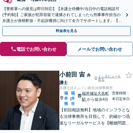
【警察署への接見は即日対応】【弁護士待機中/当日中の電話相談可
(予約制)】ご家族が犯罪容疑で逮捕されてしまったら刑事事件担当の
弁護士が身柄釈放・不起訴獲得に向けて全力でサポートします。【毎
月100名以上の相談実績】【全国対応】
料金表を見る
電話でお問い合わせ
メールでお問い合わせ
小前田 宙
弁
インタビューを
見る
護士
弁護士法人ふくい総合法律事務所
福
福
福井城址大名町
営業時間：
井
井
|
本日定休日
駅
から徒歩4分
県
市
【初回相談無料】地域のインフラとな
る法律事務所を目指して、的確かつ迅
速なリーガルサービスを【離婚問題】
相談実績100件越え。相手方との交渉は