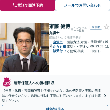
電話で面談予約
メールでお問い合わせ
齋藤 健博
東京都
インタビュ
ーを見る
弁護士
銀座さいとう法律事務所
営業時間：06:
金沢市
面談方法(対面・
からも相
電話・ビデオな
00~23:55（土
談受付中
ど)は応相談
日祝日）
連帯保証人への債権回収
【当日・休日・夜間相談可】債権をためない為の予防策と実際の回収
はお任せください。迅速に行動し丁寧に対応いたします。まずはお電
話ください。
料金表を見る