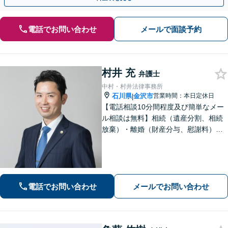
電話でお問い合わせ
メールで面談予約
村井 充
弁護士
中村・村井法律事務所
石川県
金沢市
営業時間：本日定休日
|
【電話相談10分間程度及び簡単なメー
ル相談は無料】相続（遺産分割、相続
放棄）・離婚（財産分与、慰謝料）・
男女問題・刑事（身体拘束からの釈
放、不起訴等）【弁護士歴10年以上】
話しやすい雰囲気を作ること・わかり
やすい言葉での説明を心がけていま
す。
電話でお問い合わせ
メールでお問い合わせ