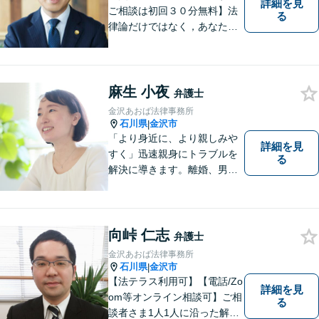
詳細を見
ご相談は初回３０分無料】法
る
律論だけではなく，あなたの
お気持ちを踏まえて最善の解
決へ導きます
麻生 小夜
弁護士
金沢あおば法律事務所
石川県
金沢市
|
「より身近に、より親しみや
詳細を見
すく」迅速親身にトラブルを
る
解決に導きます。離婚、男女
間トラブル、借金、相続等の
問題から事業の問題まで幅広
く取り組んでいます。お気軽
にご相談ください。
向峠 仁志
弁護士
金沢あおば法律事務所
石川県
金沢市
|
【法テラス利用可】【電話/Zo
詳細を見
om等オンライン相談可】ご相
る
談者さま1人1人に沿った解決