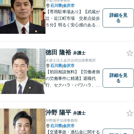
浮葉法律事務所
石川県
金沢市
|
【専用駐車場あり】【武蔵が
詳細を見
辻・近江町市場 交差点徒歩
る
５分】明るく安心感のある事
務所です。
徳田 隆裕
弁護士
弁護士法人金沢合同法律事務所
石川県
金沢市
|
【初回相談無料】【労働者側
詳細を見
の労働事件に精通】退職代
る
行、セクハラ・パワハラ、労
災、未払い給与請求はお任せ
ください！【弁護士歴10年以
上】離婚問題、不動産トラブ
ルも対応可能【メール相談／
沖野 陽平
弁護士
ビデオ面談可】【土曜日も対
沖野陽平法律事務所
応】
石川県
金沢市
|
【交通事故・過払金に関する