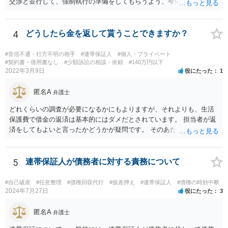
交渉と並行して、強制執行の準備をしてもらうよう、今依頼されてい
る弁護士の先生と協議してみてはいかがでしょうか。 強制執行に強い
弁護士の探し方ですが、弁護士のウェブページなどがひとつの目安に
なります。 ただ、ウェブページの記載内容が確実というわけでもない
4
どうしたら金を返して貰うことできますか？
ので、実際に面談してみて、その弁護士ならどういう風に進めるか聞
いてみるのがよいと思います。
#音信不通・行方不明の相手
#連帯保証人
#個人・プライベート
#契約書・借用書なし
#少額訴訟の相談・依頼
#140万円以下
2022年3月9日
役にたった
1
匿名A
弁護士
どれくらいの調査が必要になるかにもよりますが、それよりも、生活
保護費で借金の返済は基本的にはダメだとされています。 担当者が返
済をしてもよいと言ったかどうかが疑問です。 そのあたりは、ネット
で「生活保護」「借金」「返済」といったキーワードで検索すれば詳
しい記事が出てきますので、一度見てみてもいいかもしれません。
5
連帯保証人が債務者に対する責務について
#自己破産
#任意整理
#債権回収代行
#仮差押え
#連帯保証人
#債権の時効中断
2024年7月27日
役にたった
3
匿名A
弁護士