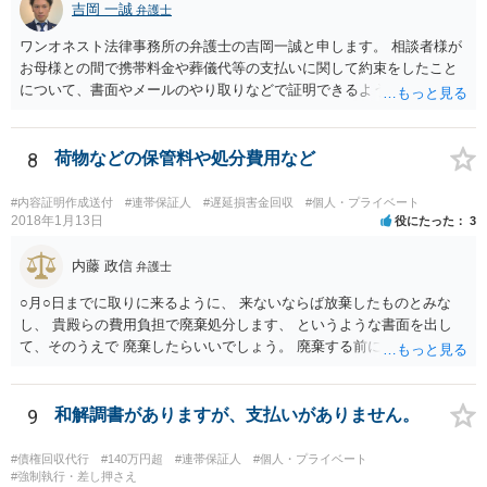
吉岡 一誠
弁護士
ワンオネスト法律事務所の弁護士の吉岡一誠と申します。 相談者様が
お母様との間で携帯料金や葬儀代等の支払いに関して約束をしたこと
について、書面やメールのやり取りなどで証明できるようであれば、
立替金を裁判上請求する余地があろうかと思います。 ただし、お母様
の資力が乏しいとなると、判決が下りても実際に回収することができ
ない可能性があるため、不定期でも少しずつでも返済があるようであ
8
荷物などの保管料や処分費用など
れば、コストをかけて裁判を起こすよりも、このまま分割払いを続け
てもらう方が良いかもしれません。 なお、保証人欄の無断署名の件
#内容証明作成送付
#連帯保証人
#遅延損害金回収
#個人・プライベート
は、お母様に注意するしかないですが、お母様が勝手に署名した場合
2018年1月13日
役にたった
3
は保証契約は無効ですので、仮に金融機関等から相談者様のもとに請
求が来た場合は支払いを拒否できます。
内藤 政信
弁護士
○月○日までに取りに来るように、 来ないならば放棄したものとみな
し、 貴殿らの費用負担で廃棄処分します、 というような書面を出し
て、そのうえで 廃棄したらいいでしょう。 廃棄する前に、写真をとっ
ておくこと ですね。
9
和解調書がありますが、支払いがありません。
#債権回収代行
#140万円超
#連帯保証人
#個人・プライベート
#強制執行・差し押さえ