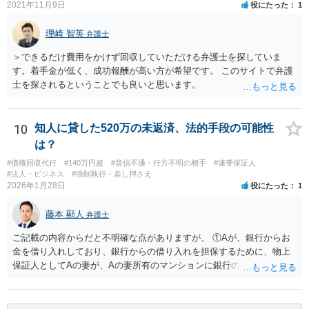
2021年11月9日
役にたった
1
理崎 智英
弁護士
＞できるだけ費用をかけず回収していただける弁護士を探していま
す。着手金が低く、成功報酬が高い方が希望です。 このサイトで弁護
士を探されるということでも良いと思います。
10
知人に貸した520万の未返済、法的手段の可能性
は？
#債権回収代行
#140万円超
#音信不通・行方不明の相手
#連帯保証人
#法人・ビジネス
#強制執行・差し押さえ
2026年1月28日
役にたった
1
藤本 顯人
弁護士
ご記載の内容からだと不明確な点がありますが、 ①Aが、銀行からお
金を借り入れしており、銀行からの借り入れを担保するために、物上
保証人としてAの妻が、Aの妻所有のマンションに銀行の根抵当権を入
れているという可能性と ②AがAの妻にお金を貸付しており、その貸付
を担保するために、根抵当権としてAの妻のマンションに根抵当権が設
定されているという可能性 です。 状況からすると、①だと思います。