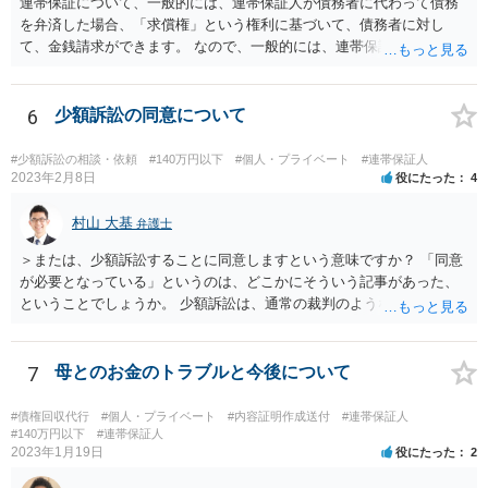
連帯保証について、一般的には、連帯保証人が債務者に代わって債務
を弁済した場合、「求償権」という権利に基づいて、債務者に対し
て、金銭請求ができます。 なので、一般的には、連帯保証人が代わり
に返済してくれた場合には、代わりに返済してもらった金額を、債務
者が連帯債務者に支払わなければならない、ということになります。
ご質問の構成の違いを確認されたい意図は分かりかねますが、結論と
6
少額訴訟の同意について
しては、一般的には「求償権」に基づいて上記のような処理になるか
と思います。
#少額訴訟の相談・依頼
#140万円以下
#個人・プライベート
#連帯保証人
2023年2月8日
役にたった
4
村山 大基
弁護士
＞または、少額訴訟することに同意しますという意味ですか？ 「同意
が必要となっている」というのは、どこかにそういう記事があった、
ということでしょうか。 少額訴訟は、通常の裁判のようなきちんとし
た審理をしないので、 被告側が、少額訴訟でいいよ、という同意だと
思います（多分）。 実際の流れとしては、少額訴訟では嫌だ、と被告
が考えた場合、 通常の訴訟でやってほしい、と裁判所に対して書類を
7
母とのお金のトラブルと今後について
出したりします。
#債権回収代行
#個人・プライベート
#内容証明作成送付
#連帯保証人
#140万円以下
#連帯保証人
2023年1月19日
役にたった
2