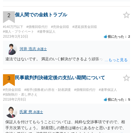
2
個人間での金銭トラブル
#140万円以下
#債権回収代行
#売掛金回収
#遅延損害金回収
#個人・プライベート
#連帯保証人
2023年3月10日
役にたった
2
河井 浩志
弁護士
違法ではないです。 満足のいく解決ができるよう頑張ってください。
3
民事裁判判決確定後の支払い期間について
#売掛金回収
#相手(債務者)の所在・財産調査
#債権回収代行
#連帯保証人
#強制執行・差し押さえ
2018年2月8日
役にたった
5
氏家 悠
弁護士
保証人を付けてもらうことについては、純粋な交渉事項ですので、相
手方次第でしょう。 財産隠しの懸念は確かにあるかと思いますので、