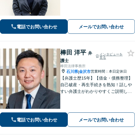
に、親身になって解決してまいりま
す。【法テラス利用可】【専用駐車場
あり】
電話でお問い合わせ
メールでお問い合わせ
棒田 洋平
弁
インタビューを
見る
護士
棒田法律事務所
石川県
金沢市
営業時間：本日定休日
|
【弁護士歴15年】【借金・債務整理】
自己破産・再生手続きを熟知！話しや
すい弁護士がわかりやすくご説明しま
す。不安や悩みを解消して、生活の立
て直しをサポートします！【電話相談
可】
電話でお問い合わせ
メールでお問い合わせ