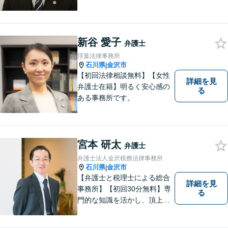
案を一緒に探し解決へと導き
ます。「より身近に、より親
しみやすく」をモットーに気
軽に相談できる弁護士を目指
新谷 愛子
弁護士
します。
浮葉法律事務所
石川県
金沢市
|
【初回法律相談無料】【女性
詳細を見
弁護士在籍】明るく安心感の
る
ある事務所です。
宮本 研太
弁護士
弁護士法人金沢税務法律事務所
石川県
金沢市
|
【弁護士と税理士による総合
詳細を見
事務所】【初回30分無料】専
る
門的な知識を活かし、頂上＝
「目標とすべき適切な解決」
までしっかりガイド、サポー