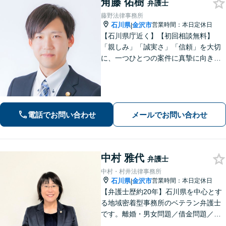
角藤 佑樹
弁護士
藤野法律事務所
石川県
金沢市
営業時間：本日定休日
|
【石川県庁近く】【初回相談無料】
「親しみ」「誠実さ」「信頼」を大切
に、一つひとつの案件に真摯に向き合
っています。依頼者さまが抱える不安
に寄り添い、丁寧にお話を伺います。
解決の見通しや弁護士費用もわかりや
すく説明しますので、安心してご相談
ください。
電話でお問い合わせ
メールでお問い合わせ
中村 雅代
弁護士
中村・村井法律事務所
石川県
金沢市
営業時間：本日定休日
|
【弁護士歴約20年】石川県を中心とす
る地域密着型事務所のベテラン弁護士
です。離婚・男女問題／借金問題／刑
事事件など、依頼者さまのお困りごと