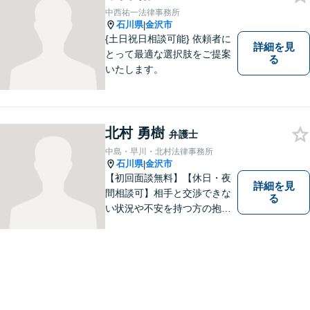
中西祐一法律事務所
石川県
金沢市
|
{土日祝日相談可能} 依頼者に
詳細を見
とって最適な選択肢をご提案
る
いたします。
北村 勇樹
弁護士
中島・早川・北村法律事務所
石川県
金沢市
|
【初回面談無料】【休日・夜
詳細を見
間相談可】相手と交渉できな
る
い状況や不安を持つ方の抱え
る問題を解決するため、法律
を活かし、依頼者様を守りま
す。悩んでいる人は、一度弁
護士に話を聞いてもらうこと
でトラブル解決のきっかけを
つかむことができるかもしれ