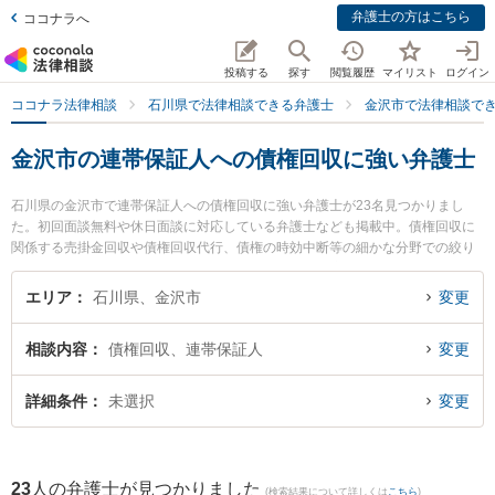
弁護士の方はこちら
ココナラへ
投稿する
探す
閲覧履歴
マイリスト
ログイン
ココナラ法律相談
石川県で法律相談できる弁護士
金沢市で法律相談で
金沢市の連帯保証人への債権回収に強い弁護士
石川県の金沢市で連帯保証人への債権回収に強い弁護士が23名見つかりまし
た。初回面談無料や休日面談に対応している弁護士なども掲載中。債権回収に
関係する売掛金回収や債権回収代行、債権の時効中断等の細かな分野での絞り
込み検索もでき便利です。特に中澤法律事務所の中澤 彰孝弁護士や中村・村井
法律事務所の村井 充弁護士、藤野法律事務所の角藤 佑樹弁護士のプロフィール
エリア
石川県、金沢市
変更
情報や弁護士費用、強みなどが注目されています。『金沢市で土日や夜間に発
生した連帯保証人への債権回収のトラブルを今すぐに弁護士に相談したい』
相談内容
債権回収、連帯保証人
変更
『連帯保証人への債権回収のトラブル解決の実績豊富な近くの弁護士を検索し
たい』『初回相談無料で連帯保証人への債権回収を法律相談できる金沢市内の
弁護士に相談予約したい』などでお困りの相談者さんにおすすめです。
詳細条件
未選択
変更
23
人の弁護士が見つかりました
(検索結果について詳しくは
こちら
)