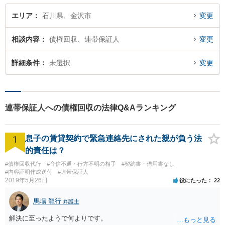
ません。
エリア
石川県、金沢市
変更
相談内容
債権回収、連帯保証人
変更
詳細条件
未選択
変更
連帯保証人への債権回収の法律Q&Aランキング
1
息子の賃貸契約で緊急連絡先にされた親が負う法
的責任は？
#債権回収代行
#音信不通・行方不明の相手
#契約書・借用書なし
#内容証明作成送付
#連帯保証人
2019年5月26日
役にたった
22
馬場 龍行
弁護士
解決に至ったようで何よりです。