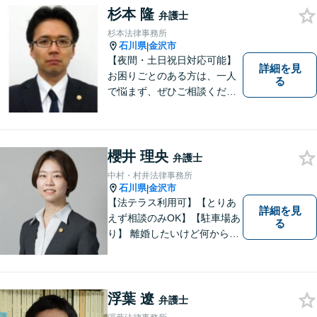
杉本 隆
弁護士
杉本法律事務所
石川県
金沢市
|
【夜間・土日祝日対応可能】
詳細を見
お困りごとのある方は、一人
る
で悩まず、ぜひご相談くださ
い。香林坊に事務所がありま
すので、お気軽にご相談くだ
さい（相談料：１時間５5００
円(税込））
櫻井 理央
弁護士
中村・村井法律事務所
石川県
金沢市
|
【法テラス利用可】【とりあ
詳細を見
えず相談のみOK】【駐車場あ
る
り】 離婚したいけど何から始
めていいか分からない方、借
金の悩みでつらい方、ぜひ一
度ご相談ください。
浮葉 遼
弁護士