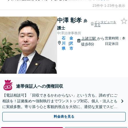
23件中 1-23件を表示
中澤 彰孝
弁
インタビューを
見る
護士
中澤法律事務所
石
金
上諸江駅
から
営業時間：本
川
沢
|
日定休日
徒歩8分
県
市
連帯保証人への債権回収
【電話相談可】「回収できるかわからない」という方も、諦めずにご
相談を！証拠集め〜強制執行までワンストップ対応。個人・法人とも
に実績多数。寄り添う心と客観的視点を大切に、適切な支援でスピー
ド解決を目指します【完全個室】駐車場完備／上諸江駅8分
料金表を見る