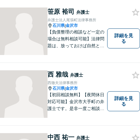
トします。 事務所ホームペー
ジあります。
笹原 裕司
弁護士
弁護士法人尾張町法律事務所
石川県
金沢市
|
【負債整理の相談など一定の
詳細を見
場合は無料相談可能】法律問
る
題は、放っておけば自然と解
消される、解決されるもので
はありません。 適切な対処を
行うことが、解決への近道と
なります。 お気軽にご相談く
西 雅哉
弁護士
ださい。
西徹夫法律事務所
石川県
金沢市
|
【初回相談無料】【夜間休日
詳細を見
対応可能】金沢市大手町の弁
る
護士です。是非一度ご相談く
ださい。
中西 祐一
弁護士