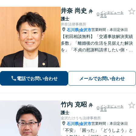
井奈 尚史
弁
インタビューを
見る
護士
井奈法律事務所
石川県
金沢市
営業時間：本日定休日
|
【初回相談無料】「交通事故解決実績
多数」「離婚後の生活を見据えた解決
を」「不貞の慰謝料請求したい側・さ
れた側どちらも対応」「株式や不動産
の評価が絡む複雑な事案もお任せくだ
さい」「相続問題に関する解決実績が
豊富」【完全個室】【子連れ相談可】
電話でお問い合わせ
メールでお問い合わせ
竹内 克昭
弁
インタビューを
見る
護士
金沢たけうち法律事務所
石川県
金沢市
営業時間：本日定休日
|
「不安」「困った」「どうしよう」と