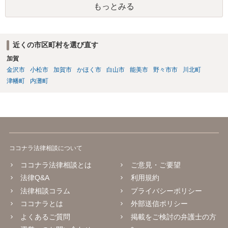
もっとみる
①だとした場合、現状ですと、Aには全く弁済能力がないので、回収は
非常に厳しいと思われます。
近くの市区町村を選び直す
加賀
金沢市
小松市
加賀市
かほく市
白山市
能美市
野々市市
川北町
津幡町
内灘町
ココナラ法律相談について
ココナラ法律相談とは
ご意見・ご要望
法律Q&A
利用規約
法律相談コラム
プライバシーポリシー
ココナラとは
外部送信ポリシー
よくあるご質問
掲載をご検討の弁護士の方
へ