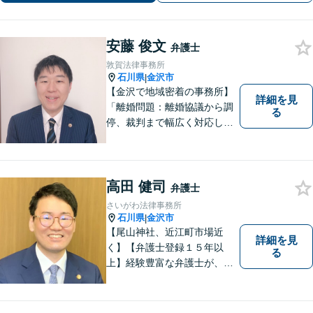
安藤 俊文
弁護士
敦賀法律事務所
石川県
金沢市
|
【金沢で地域密着の事務所】
詳細を見
「離婚問題：離婚協議から調
る
停、裁判まで幅広く対応し、
豊富な実績を活かして最適な
解決策をご提案いたします」
「交通事故：24時間受付可／
弁護士が介入することで賠償
高田 健司
弁護士
金の大幅な増額が実現できる
さいがわ法律事務所
ケースあり」【休日・夜間相
石川県
金沢市
|
談可】
【尾山神社、近江町市場近
詳細を見
く】【弁護士登録１５年以
る
上】経験豊富な弁護士が、誠
実、丁寧に、フットワーク軽
く対応します