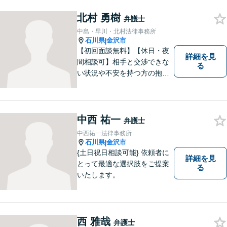
北村 勇樹
弁護士
中島・早川・北村法律事務所
石川県
金沢市
|
【初回面談無料】【休日・夜
詳細を見
間相談可】相手と交渉できな
る
い状況や不安を持つ方の抱え
る問題を解決するため、法律
を活かし、依頼者様を守りま
す。悩んでいる人は、一度弁
護士に話を聞いてもらうこと
中西 祐一
弁護士
でトラブル解決のきっかけを
中西祐一法律事務所
つかむことができるかもしれ
石川県
金沢市
|
ません。
{土日祝日相談可能} 依頼者に
詳細を見
とって最適な選択肢をご提案
る
いたします。
西 雅哉
弁護士