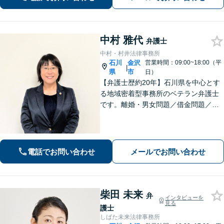
す。
中村 雅代
弁護士
中村・村井法律事務所
石川
金沢
営業時間：09:00~18:00（平
|
県
市
日）
【弁護士歴約20年】石川県を中心とす
る地域密着型事務所のベテラン弁護士
です。離婚・男女問題／借金問題／刑
事事件など、依頼者さまのお困りごと
に、親身になって解決してまいりま
す。【法テラス利用可】【専用駐車場
あり】
電話でお問い合わせ
メールでお問い合わせ
柴田 未来
弁
インタビューを
見る
護士
しばた未来法律事務所