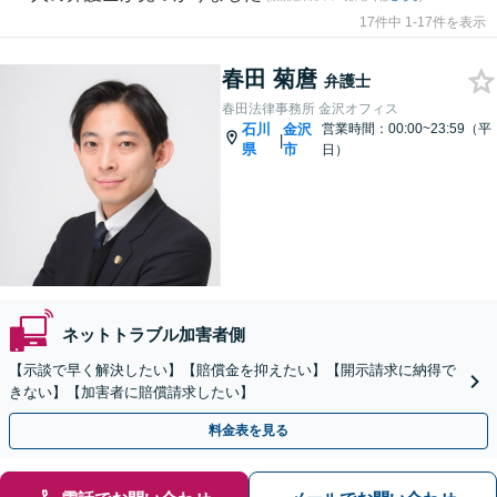
17件中 1-17件を表示
春田 菊麿
弁護士
春田法律事務所 金沢オフィス
石川
金沢
営業時間：00:00~23:59（平
|
県
市
日）
ネットトラブル加害者側
【示談で早く解決したい】【賠償金を抑えたい】【開示請求に納得で
きない】【加害者に賠償請求したい】
料金表を見る