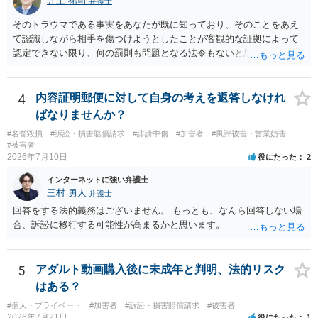
井上 祐司
弁護士
そのトラウマである事実をあなたが既に知っており、そのことをあえ
て認識しながら相手を傷つけようとしたことが客観的な証拠によって
認定できない限り、何の罰則も問題となる法令もないと思われます。
4
内容証明郵便に対して自身の考えを返答しなけれ
ばなりませんか？
#名誉毀損
#訴訟・損害賠償請求
#誹謗中傷
#加害者
#風評被害・営業妨害
#被害者
2026年7月10日
役にたった
2
インターネットに強い弁護士
三村 勇人
弁護士
回答をする法的義務はございません。 もっとも、なんら回答しない場
合、訴訟に移行する可能性が高まるかと思います。
5
アダルト動画購入後に未成年と判明、法的リスク
はある？
#個人・プライベート
#加害者
#訴訟・損害賠償請求
#被害者
2026年7月21日
役にたった
1