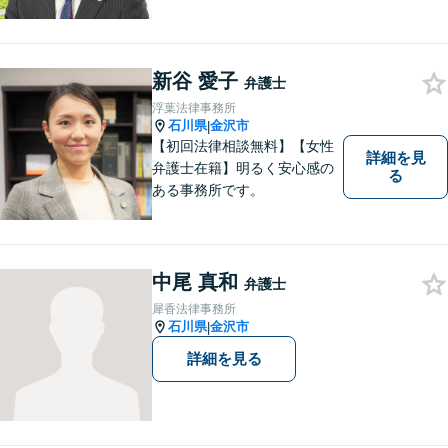
災、未払い給与請求はお任せ
ください！【弁護士歴10年以
上】離婚問題、不動産トラブ
ルも対応可能【メール相談／
新谷 愛子
弁護士
ビデオ面談可】【土曜日も対
浮葉法律事務所
応】
石川県
金沢市
|
【初回法律相談無料】【女性
詳細を見
弁護士在籍】明るく安心感の
る
ある事務所です。
中尾 真和
弁護士
犀香法律事務所
石川県
金沢市
|
詳細を見る