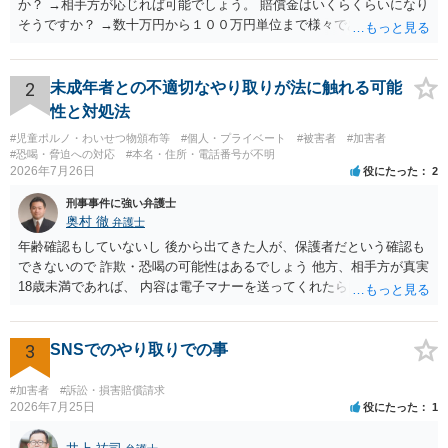
か？ →相手方が応じれば可能でしょう。 賠償金はいくらくらいになり
そうですか？ →数十万円から１００万円単位まで様々であり、不明で
す。相手方から相談者様に対し請求がなされた場合、減額や分割の交
渉が行われ、双方合意に至れば支払が開始され、決裂して相手方が訴
訟提起を選択すれば訴訟の中で解決がなされる流れが通常です。
2
未成年者との不適切なやり取りが法に触れる可能
性と対処法
#児童ポルノ・わいせつ物頒布等
#個人・プライベート
#被害者
#加害者
#恐喝・脅迫への対応
#本名・住所・電話番号が不明
2026年7月26日
役にたった
2
刑事事件に強い弁護士
奥村 徹
弁護士
年齢確認もしていないし 後から出てきた人が、保護者だという確認も
できないので 詐欺・恐喝の可能性はあるでしょう 他方、相手方が真実
18歳未満であれば、 内容は電子マナーを送ってくれたら自慰行為など
の動画を要望通りに撮って送るよと言ったやりとりでした。 自分は動
画の尺は10分ほど、服を着たままで胸を触って欲しい、などの要望を
して、要求された金額(1000円程度)の電子マネーを送信してしまいま
3
SNSでのやり取りでの事
した。 そこから、撮影するまで暇なので顔の雰囲気の写真を交換して
欲しい、住んでいる都道府県と区を教えてと言われたので教えたりと
#加害者
#訴訟・損害賠償請求
言ったやり取りをしていました。 というやりとりは、青少年条例違反
2026年7月25日
役にたった
1
（わいせつ行為）の疑いがあります。18歳未満と知らなくても処罰可
能です。