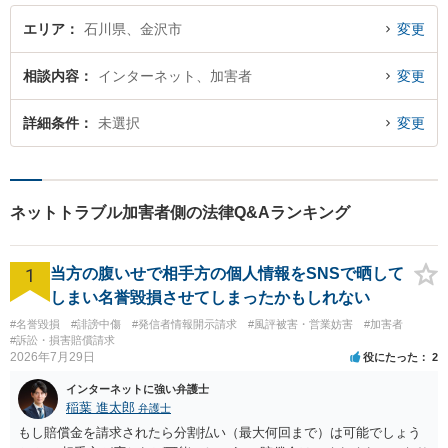
エリア
石川県、金沢市
変更
相談内容
インターネット、加害者
変更
詳細条件
未選択
変更
ネットトラブル加害者側の法律Q&Aランキング
1
当方の腹いせで相手方の個人情報をSNSで晒して
しまい名誉毀損させてしまったかもしれない
#名誉毀損
#誹謗中傷
#発信者情報開示請求
#風評被害・営業妨害
#加害者
#訴訟・損害賠償請求
2026年7月29日
役にたった
2
インターネットに強い弁護士
稲葉 進太郎
弁護士
もし賠償金を請求されたら分割払い（最大何回まで）は可能でしょう