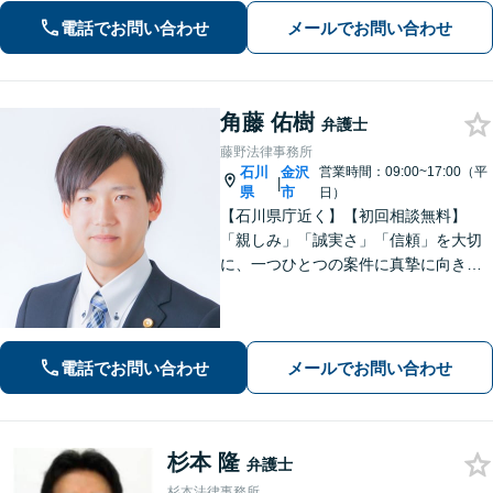
さい」「相続問題に関する解決実績が
電話でお問い合わせ
メールでお問い合わせ
豊富」【完全個室】【子連れ相談可】
角藤 佑樹
弁護士
藤野法律事務所
石川
金沢
営業時間：09:00~17:00（平
|
県
市
日）
【石川県庁近く】【初回相談無料】
「親しみ」「誠実さ」「信頼」を大切
に、一つひとつの案件に真摯に向き合
っています。依頼者さまが抱える不安
に寄り添い、丁寧にお話を伺います。
解決の見通しや弁護士費用もわかりや
すく説明しますので、安心してご相談
電話でお問い合わせ
メールでお問い合わせ
ください。
杉本 隆
弁護士
杉本法律事務所