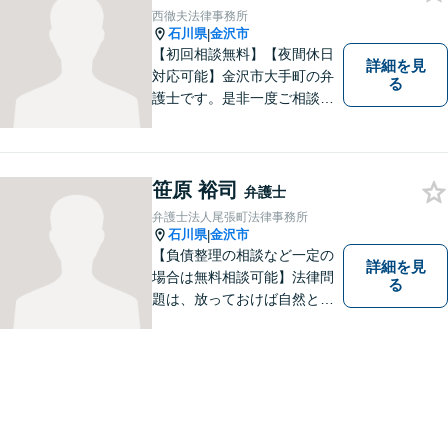
西徹夫法律事務所
石川県
金沢市
|
【初回相談無料】【夜間休日
詳細を見
対応可能】金沢市大手町の弁
る
護士です。是非一度ご相談く
ださい。
笹原 裕司
弁護士
弁護士法人尾張町法律事務所
石川県
金沢市
|
【負債整理の相談など一定の
詳細を見
場合は無料相談可能】法律問
る
題は、放っておけば自然と解
消される、解決されるもので
はありません。 適切な対処を
行うことが、解決への近道と
なります。 お気軽にご相談く
ださい。