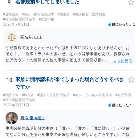
下の拘禁刑又は五十万円以下の罰金に処する。 一 威迫し、偽計を用
9
名誉毀損をしてしまいました
い又は誘惑して面会を要求すること。 二 拒まれたにもかかわらず、
反復して面会を要求すること。 三 金銭その他の利益を供与し、又は
#名誉毀損
#訴訟・損害賠償請求
#加害者
#風評被害・営業妨害
その申込み若しくは約束をして面会を要求すること。 2前項の罪を犯
#発信者情報開示請求
#誹謗中傷
2026年7月31日
役にたった
1
し、よってわいせつの目的で当該十六歳未満の者と面会をした者は、
二年以下の拘禁刑又は百万円以下の罰金に処する。
匿名A
弁護士
なぜ貴殿であるとわかったのかは相手方に聞くしかありませんが、お
そらく、「近隣トラブルの腹いせ」という背景事情があり、投稿され
たアカウントの情報その他の事情を踏まえて情報収集した結果、この
ような投稿をするのは貴殿しかいないと推測したもので、これに対し
貴殿が投稿した事実を認めてしまったことで「答え合わせ」になって
しまったのではないでしょうか。 相手方の動きについても、相手方次
10
家族に開示請求が来てしまった場合どうするべき
第ですので何とも言えません。公開の場で回答するには情報が乏し
ですか
く、ここで詳細を明らかにすることは事案の特定に繋がってしまうの
#誹謗中傷
#加害者
#訴訟・損害賠償請求
#ネット上の個人特定被害
#名誉毀損
で、弁護士へ直接相談した方がよいです。
#発信者情報開示請求
2026年7月31日
役にたった
1
川添 圭
弁護士
事実関係の説明部分の主体（「誰が」「誰の」「誰に対し」）が明確
でない部分があるため事案の正確な理解が難しいところですが、ご質