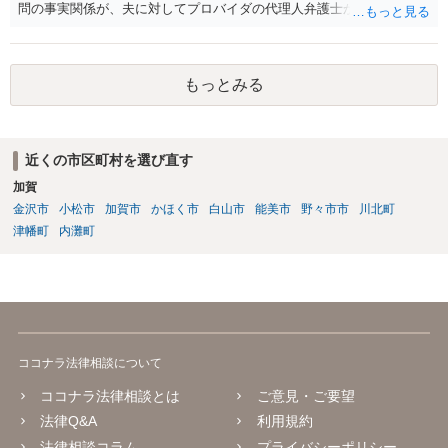
問の事実関係が、夫に対してプロバイダの代理人弁護士から発信者情
報開示請求の意見照会が届いたということであれば、いずれは発信者
情報として夫の氏名と住所が開示され、開示請求者（の代理人弁護
士）が、夫に対して内容証明郵便を送ったり訴訟の提起がなされたり
もっとみる
する可能性があるように思われます。この場合は、開示請求者（とあ
る女性？）の代理人弁護士へ、実は投稿者があなたであるという内容
とともに、あなたから連絡することもあり得ます。 夫がクレーム電話
を入れた「相手方の法律事務所」というのがプロバイダの代理人の事
近くの市区町村を選び直す
務所であるのか、それとも開示請求者の代理人の事務所なのかが不明
加賀
ですが、もし前者であれば、書類の再送要請にはあまり意味はなく、
一方、後者であるなら、夫を被告として提訴に至る可能性も考える必
金沢市
小松市
加賀市
かほく市
白山市
能美市
野々市市
川北町
要が出てきます。 あなたと夫との夫婦関係の状況（別居中なのか、夫
津幡町
内灘町
婦関係は良好なのか、あなたが夫へ嘘をついたのか等）がよくわから
ないところがあり、実際にどのような対応がベターなのかを正確に検
討するためには、公開の相談ではなく、詳しい事実関係を整理した上
で弁護士へ直接相談するべきでしょう。
ココナラ法律相談について
ココナラ法律相談とは
ご意見・ご要望
法律Q&A
利用規約
法律相談コラム
プライバシーポリシー