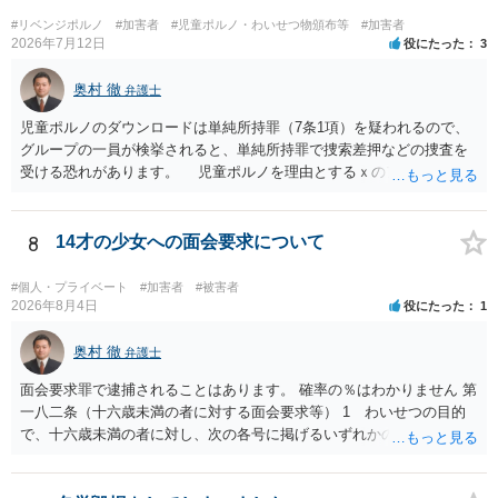
#リベンジポルノ
#加害者
#児童ポルノ・わいせつ物頒布等
#加害者
2026年7月12日
役にたった
3
奥村 徹
弁護士
児童ポルノのダウンロードは単純所持罪（7条1項）を疑われるので、
グループの一員が検挙されると、単純所持罪で捜索差押などの捜査を
受ける恐れがあります。 児童ポルノを理由とするｘのアカウント凍
結は日本警察に通報されることがあって（確率はわかりませんが実例
は珍しくない）、これも捜索差押を受けるおそれがあります
8
14才の少女への面会要求について
#個人・プライベート
#加害者
#被害者
2026年8月4日
役にたった
1
奥村 徹
弁護士
面会要求罪で逮捕されることはあります。 確率の％はわかりません 第
一八二条（十六歳未満の者に対する面会要求等） 1 わいせつの目的
で、十六歳未満の者に対し、次の各号に掲げるいずれかの行為をした
者（当該十六歳未満の者が十三歳以上である場合については、その者
が生まれた日より五年以上前の日に生まれた者に限る。）は、一年以