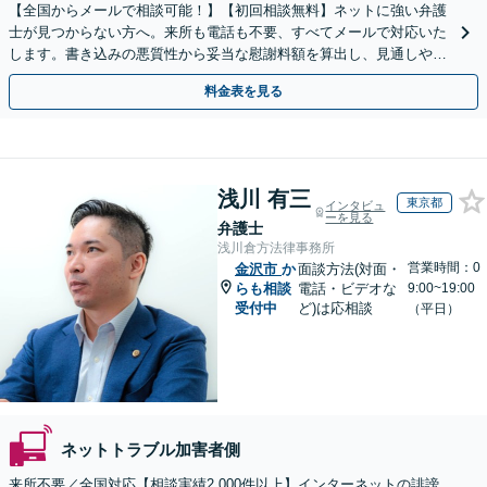
【全国からメールで相談可能！】【初回相談無料】ネットに強い弁護
士が見つからない方へ。来所も電話も不要、すべてメールで対応いた
します。書き込みの悪質性から妥当な慰謝料額を算出し、見通しや費
用面のリスクも包み隠さずお伝えしサポートします。
料金表を見る
浅川 有三
東京都
インタビュ
ーを見る
弁護士
浅川倉方法律事務所
営業時間：0
金沢市
か
面談方法(対面・
らも相談
電話・ビデオな
9:00~19:00
受付中
ど)は応相談
（平日）
ネットトラブル加害者側
来所不要／全国対応【相談実績2,000件以上】インターネットの誹謗