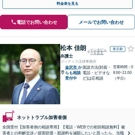
料金表を見る
電話でお問い合わせ
メールでお問い合わせ
松本 佳朗
東京都
インタビュ
ーを見る
弁護士
ゴッディス法律事務所
営業時間：0
金沢市
か
面談方法(対面・
らも相談
電話・ビデオな
9:00~21:00
受付中
ど)は応相談
（平日）
ネットトラブル加害者側
全国受付【加害者側の相談専用】【電話・WEBでの初回相談無料】被
害者との和解交渉／損害賠償・慰謝料を減額したいと思ったら、当職