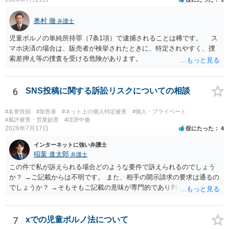
奥村 徹
弁護士
児童ポルノの単純所持罪（7条1項）で逮捕されることは稀です。 ス
マホ決済の場合は、販売者が検挙されたときに、特定されやすく、捜
索差押え等の捜査を受ける危険があります。
6
SNS投稿に関する訴訟リスクについての相談
#名誉毀損
#加害者
#ネット上の個人特定被害
#個人・プライベート
#風評被害・営業妨害
#誹謗中傷
2026年7月17日
役にたった
4
インターネットに強い弁護士
稲葉 進太郎
弁護士
この件で私が訴えられる場合どのような要件で訴えられるのでしょう
か？ →ご記載からは不明です。 また、相手の開示請求の要求は通るの
でしょうか？ →そもそもご記載の意味が専門的であり判然としないも
のと存じます。直接弁護士に、そのゲームの内容をご説明になりなが
らご相談になることをお勧めいたします。
7
xでの児童ポルノ法について