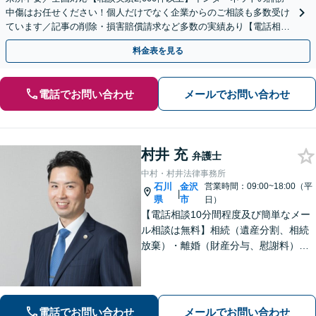
中傷はお任せください！個人だけでなく企業からのご相談も多数受け
ています／記事の削除・損害賠償請求など多数の実績あり【電話相談
可】【初回相談無料】【夜間休日面談可】
料金表を見る
電話でお問い合わせ
メールでお問い合わせ
村井 充
弁護士
中村・村井法律事務所
石川
金沢
営業時間：09:00~18:00（平
|
県
市
日）
【電話相談10分間程度及び簡単なメー
ル相談は無料】相続（遺産分割、相続
放棄）・離婚（財産分与、慰謝料）・
男女問題・刑事（身体拘束からの釈
放、不起訴等）【弁護士歴10年以上】
話しやすい雰囲気を作ること・わかり
やすい言葉での説明を心がけていま
電話でお問い合わせ
メールでお問い合わせ