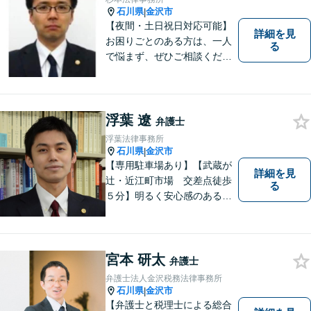
石川県
金沢市
|
【夜間・土日祝日対応可能】
詳細を見
お困りごとのある方は、一人
る
で悩まず、ぜひご相談くださ
い。香林坊に事務所がありま
すので、お気軽にご相談くだ
さい（相談料：１時間５5００
円(税込））
浮葉 遼
弁護士
浮葉法律事務所
石川県
金沢市
|
【専用駐車場あり】【武蔵が
詳細を見
辻・近江町市場 交差点徒歩
る
５分】明るく安心感のある事
務所です。
宮本 研太
弁護士
弁護士法人金沢税務法律事務所
石川県
金沢市
|
【弁護士と税理士による総合