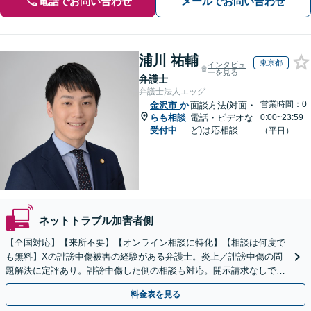
電話でお問い合わせ
メールでお問い合わせ
浦川 祐輔
東京都
インタビュ
ーを見る
弁護士
弁護士法人エッグ
営業時間：0
金沢市
か
面談方法(対面・
らも相談
電話・ビデオな
0:00~23:59
受付中
ど)は応相談
（平日）
ネットトラブル加害者側
【全国対応】【来所不要】【オンライン相談に特化】【相談は何度で
も無料】Xの誹謗中傷被害の経験がある弁護士。炎上／誹謗中傷の問
題解決に定評あり。誹謗中傷した側の相談も対応。開示請求なしで本
人の特定ができる場合もあり。
料金表を見る