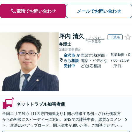
電話でお問い合わせ
メールでお問い合わせ
坪内 清久
千葉県
インタビュ
ーを見る
弁護士
Sfil法律事務所
営業時間：0
金沢市
か
面談方法(対面・
らも相談
電話・ビデオな
7:00~21:59
受付中
ど)は応相談
（平日）
ネットトラブル加害者側
全国エリア対応【ITの専門知識あり】開示請求する側・された側双方
からの相談にスピーディーに対応。SNSでの誹謗中傷、悪質なコメン
ト、違法DLやアップロード、開示請求が届いた等、ご相談ください
【WEB面談OK&解決実績豊富】【千葉中央駅4分】