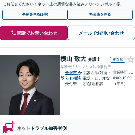
にお任せください！ネット上の悪質な書き込み／リベンジポルノ等、
代表弁護士が最後まで対応【関東エリア以外の相談も可】
事例を見る(1件)
料金表を見る
電話でお問い合わせ
メールでお問い合わせ
横山 敬大
弁護士
東京都
弁護士法人モノリス法律事務所
営業時間：1
金沢市
か
面談方法(対面・
らも相談
電話・ビデオな
0:00~19:00
受付中
ど)は応相談
（平日）
ネットトラブル加害者側