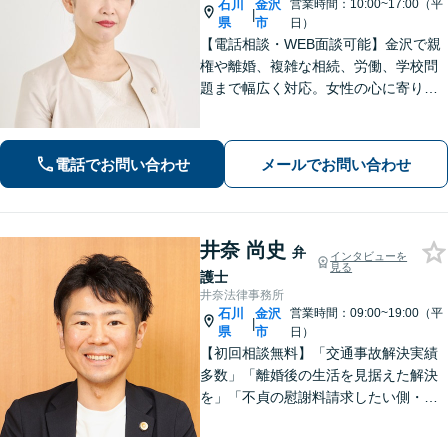
石川
金沢
営業時間：10:00~17:00（平
|
県
市
日）
【電話相談・WEB面談可能】金沢で親
権や離婚、複雑な相続、労働、学校問
題まで幅広く対応。女性の心に寄り添
う深い共感力と、相手の心理を熟知し
た戦略で、涙の後に前を向けるよう全
力でサポートします。お子様連れも歓
電話でお問い合わせ
メールでお問い合わせ
迎。まずはじっくりとお話をお聞かせ
ください。
井奈 尚史
弁
インタビューを
見る
護士
井奈法律事務所
石川
金沢
営業時間：09:00~19:00（平
|
県
市
日）
【初回相談無料】「交通事故解決実績
多数」「離婚後の生活を見据えた解決
を」「不貞の慰謝料請求したい側・さ
れた側どちらも対応」「株式や不動産
の評価が絡む複雑な事案もお任せくだ