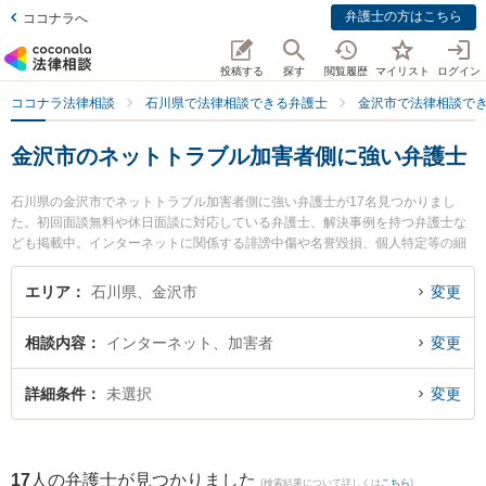
弁護士の方はこちら
ココナラへ
投稿する
探す
閲覧履歴
マイリスト
ログイン
ココナラ法律相談
石川県で法律相談できる弁護士
金沢市で法律相談で
金沢市のネットトラブル加害者側に強い弁護士
石川県の金沢市でネットトラブル加害者側に強い弁護士が17名見つかりまし
た。初回面談無料や休日面談に対応している弁護士、解決事例を持つ弁護士な
ども掲載中。インターネットに関係する誹謗中傷や名誉毀損、個人特定等の細
かな分野での絞り込み検索もでき便利です。特に春田法律事務所 金沢オフィス
の春田 菊麿弁護士や中村・村井法律事務所の村井 充弁護士、中村・村井法律事
エリア
石川県、金沢市
変更
務所の中村 雅代弁護士のプロフィール情報や弁護士費用、強みなどが注目され
ています。『金沢市で土日や夜間に発生したネットトラブル加害者側のトラブ
相談内容
インターネット、加害者
変更
ルを今すぐに弁護士に相談したい』『ネットトラブル加害者側のトラブル解決
の実績豊富な近くの弁護士を検索したい』『初回相談無料でネットトラブル加
害者側を法律相談できる金沢市内の弁護士に相談予約したい』などでお困りの
詳細条件
未選択
変更
相談者さんにおすすめです。
17
人の弁護士が見つかりました
(検索結果について詳しくは
こちら
)