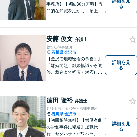
詳細を見
事務所】【初回30分無料】専
る
門的な知識を活かし、頂上＝
「目標とすべき適切な解決」
までしっかりガイド、サポー
トします。 事務所ホームペー
ジあります。
安藤 俊文
弁護士
敦賀法律事務所
石川県
金沢市
|
【金沢で地域密着の事務所】
詳細を見
「離婚問題：離婚協議から調
る
停、裁判まで幅広く対応し、
豊富な実績を活かして最適な
解決策をご提案いたします」
「交通事故：24時間受付可／
弁護士が介入することで賠償
徳田 隆裕
弁護士
金の大幅な増額が実現できる
弁護士法人金沢合同法律事務所
ケースあり」【休日・夜間相
石川県
金沢市
|
談可】
【初回相談無料】【労働者側
詳細を見
の労働事件に精通】退職代
る
行、セクハラ・パワハラ、労