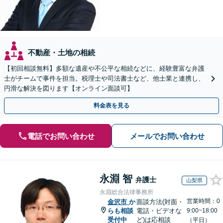
不動産・土地の相続
【初回相談無料】多額な遺産や不公平な相続などに、経験豊富な弁護
士がチームで事件を担当。税理士や司法書士など、他士業と連携し、
円滑な解決を図ります【オンライン面談可】
料金表を見る
電話でお問い合わせ
メールでお問い合わせ
永淵 智
弁護士
山梨県
永淵総合法律事務所
営業時間：0
金沢市
か
面談方法(対面・
らも相談
電話・ビデオな
9:00~18:00
受付中
ど)は応相談
（平日）