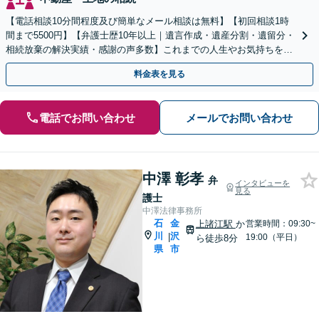
【電話相談10分間程度及び簡単なメール相談は無料】【初回相談1時
間まで5500円】【弁護士歴10年以上｜遺言作成・遺産分割・遺留分・
相続放棄の解決実績・感謝の声多数】これまでの人生やお気持ちを汲
み取り、想いに寄り添った解決方法を提案します。
料金表を見る
電話でお問い合わせ
メールでお問い合わせ
中澤 彰孝
弁
インタビューを
見る
護士
中澤法律事務所
石
金
上諸江駅
か
営業時間：09:30~
川
沢
|
19:00（平日）
ら徒歩8分
県
市