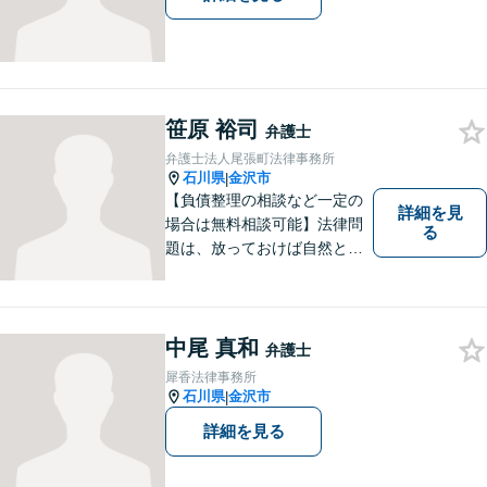
笹原 裕司
弁護士
弁護士法人尾張町法律事務所
石川県
金沢市
|
【負債整理の相談など一定の
詳細を見
場合は無料相談可能】法律問
る
題は、放っておけば自然と解
消される、解決されるもので
はありません。 適切な対処を
行うことが、解決への近道と
なります。 お気軽にご相談く
中尾 真和
弁護士
ださい。
犀香法律事務所
石川県
金沢市
|
詳細を見る