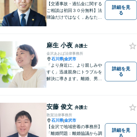
【交通事故・過払金に関する
詳細を見
ご相談は初回３０分無料】法
る
律論だけではなく，あなたの
お気持ちを踏まえて最善の解
決へ導きます
麻生 小夜
弁護士
金沢あおば法律事務所
石川県
金沢市
|
「より身近に、より親しみや
詳細を見
すく」迅速親身にトラブルを
る
解決に導きます。離婚、男女
間トラブル、借金、相続等の
問題から事業の問題まで幅広
く取り組んでいます。お気軽
にご相談ください。
安藤 俊文
弁護士
敦賀法律事務所
石川県
金沢市
|
【金沢で地域密着の事務所】
詳細を見
「離婚問題：離婚協議から調
る