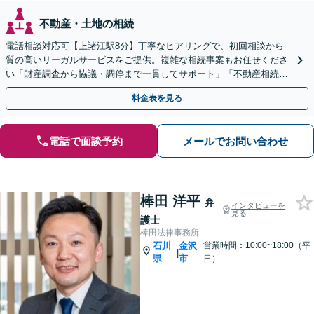
不動産・土地の相続
電話相談対応可【上諸江駅8分】丁寧なヒアリングで、初回相談から
質の高いリーガルサービスをご提供。複雑な相続事案もお任せくださ
い「財産調査から協議・調停まで一貫してサポート」「不動産相続は
他士業と連携して対応」【完全個室】【休日・夜間相談可】
料金表を見る
電話で面談予約
メールでお問い合わせ
棒田 洋平
弁
インタビューを
見る
護士
棒田法律事務所
石川
金沢
営業時間：10:00~18:00（平
|
県
市
日）