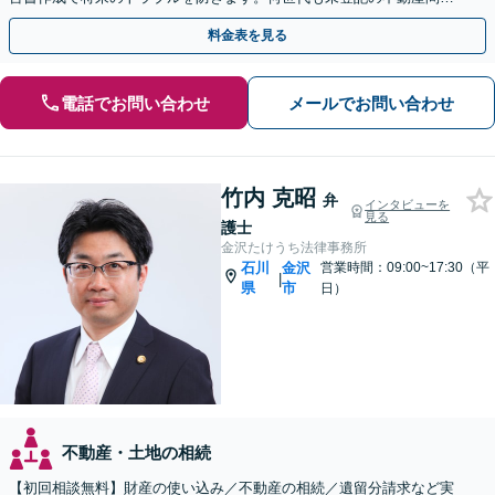
も対応可能。まずは一度ご相談ください。
料金表を見る
電話でお問い合わせ
メールでお問い合わせ
竹内 克昭
弁
インタビューを
見る
護士
金沢たけうち法律事務所
石川
金沢
営業時間：09:00~17:30（平
|
県
市
日）
不動産・土地の相続
【初回相談無料】財産の使い込み／不動産の相続／遺留分請求など実