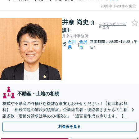
28件中 1-28件を表示
井奈 尚史
弁
インタビューを
見る
護士
井奈法律事務所
石川
金沢
営業時間：09:00~19:00（平
|
県
市
日）
不動産・土地の相続
株式や不動産の評価絡む複雑な事案もお任せください！【初回相談無
料】「相続問題の解決実績豊富」企業経営者・後継者さまからのご相
談多数「遺留分請求は早めの相談を」「遺言書作成も承ります」【電
話・メール相談対応】【完全個室制】
料金表を見る