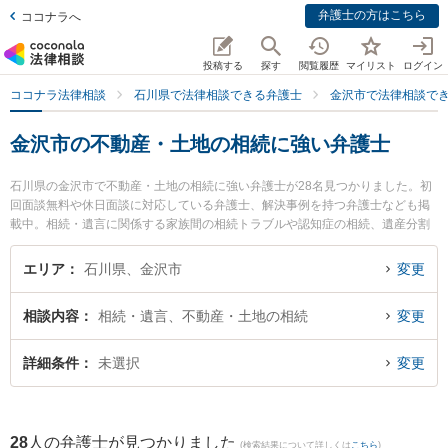
弁護士の方はこちら
ココナラへ
投稿する
探す
閲覧履歴
マイリスト
ログイン
ココナラ法律相談
石川県で法律相談できる弁護士
金沢市で法律相談で
金沢市の不動産・土地の相続に強い弁護士
石川県の金沢市で不動産・土地の相続に強い弁護士が28名見つかりました。初
回面談無料や休日面談に対応している弁護士、解決事例を持つ弁護士なども掲
載中。相続・遺言に関係する家族間の相続トラブルや認知症の相続、遺産分割
等の細かな分野での絞り込み検索もでき便利です。特に井奈法律事務所の井奈
尚史弁護士や藤野法律事務所の角藤 佑樹弁護士、しばた未来法律事務所の柴田
エリア
石川県、金沢市
変更
未来弁護士のプロフィール情報や弁護士費用、強みなどが注目されています。
『金沢市で土日や夜間に発生した不動産・土地の相続のトラブルを今すぐに弁
相談内容
相続・遺言、不動産・土地の相続
変更
護士に相談したい』『不動産・土地の相続のトラブル解決の実績豊富な近くの
弁護士を検索したい』『初回相談無料で不動産・土地の相続を法律相談できる
金沢市内の弁護士に相談予約したい』などでお困りの相談者さんにおすすめで
詳細条件
未選択
変更
す。
28
人の弁護士が見つかりました
(検索結果について詳しくは
こちら
)