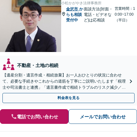
小松かがやき法律事務所
営業時間：1
金沢市
か
面談方法(対面・
らも相談
電話・ビデオな
0:00~17:00
受付中
ど)は応相談
（平日）
不動産・土地の相続
【遺産分割・遺言作成・相続放棄】お一人おひとりの状況に合わせ
て、必要な手続きやこれからの道筋を丁寧にご説明いたします「税理
士や司法書士と連携」「遺言書作成で相続トラブルのリスク減少／形
式や内容について丁寧にアドバイス」
料金表を見る
電話でお問い合わせ
メールでお問い合わせ