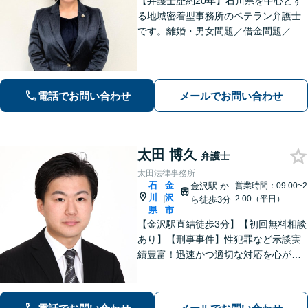
【弁護士歴約20年】石川県を中心とす
る地域密着型事務所のベテラン弁護士
です。離婚・男女問題／借金問題／刑
事事件など、依頼者さまのお困りごと
に、親身になって解決してまいりま
す。【法テラス利用可】【専用駐車場
あり】
電話でお問い合わせ
メールでお問い合わせ
太田 博久
弁護士
太田法律事務所
石
金
金沢駅
か
営業時間：09:00~2
川
沢
|
2:00（平日）
ら徒歩3分
県
市
【金沢駅直結徒歩3分】【初回無料相談
あり】【刑事事件】性犯罪など示談実
績豊富！迅速かつ適切な対応を心がけ
ています【離婚・男女問題】感情的に
なりがちな場面でも冷静かつ戦略的な
対応で、適切な解決へと導きます。