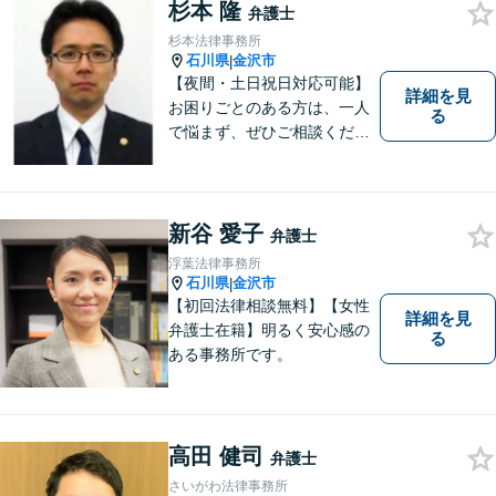
軽に相談できる弁護士を目指
杉本 隆
弁護士
します。
杉本法律事務所
石川県
金沢市
|
【夜間・土日祝日対応可能】
詳細を見
お困りごとのある方は、一人
る
で悩まず、ぜひご相談くださ
い。香林坊に事務所がありま
すので、お気軽にご相談くだ
さい（相談料：１時間５5００
円(税込））
新谷 愛子
弁護士
浮葉法律事務所
石川県
金沢市
|
【初回法律相談無料】【女性
詳細を見
弁護士在籍】明るく安心感の
る
ある事務所です。
高田 健司
弁護士
さいがわ法律事務所