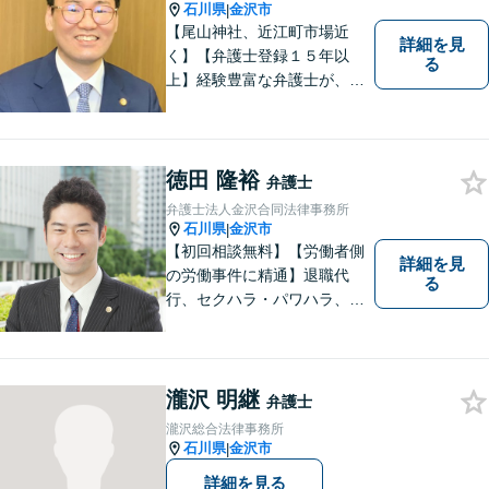
石川県
金沢市
|
【尾山神社、近江町市場近
詳細を見
く】【弁護士登録１５年以
る
上】経験豊富な弁護士が、誠
実、丁寧に、フットワーク軽
く対応します
徳田 隆裕
弁護士
弁護士法人金沢合同法律事務所
石川県
金沢市
|
【初回相談無料】【労働者側
詳細を見
の労働事件に精通】退職代
る
行、セクハラ・パワハラ、労
災、未払い給与請求はお任せ
ください！【弁護士歴10年以
上】離婚問題、不動産トラブ
ルも対応可能【メール相談／
瀧沢 明継
弁護士
ビデオ面談可】【土曜日も対
瀧沢総合法律事務所
応】
石川県
金沢市
|
詳細を見る