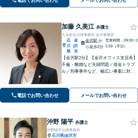
電話でお問い合わせ
メールでお問い合わせ
加藤 久美江
弁護士
大本総合法律事務所 金沢事務所
石
金
金沢駅
か
営業時間：09:00~2
川
沢
|
3:59（平日）
ら徒歩2分
県
市
【金沢駅2分】【金沢オフィス支店長】
不倫・離婚など夫婦問題／借金トラブ
ル／刑事事件など、幅広い事案に対応
しております。話しやすく親身な対応
が持ち味です。明るい雰囲気の事務所
ですので、リラックスしてお話しいた
電話でお問い合わせ
メールでお問い合わせ
だけると思います。法テラスOK
沖野 陽平
弁護士
沖野陽平法律事務所
石川県
金沢市
|