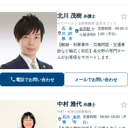
北川 茂樹
弁護士
ベリーベスト法律事務所 金沢オフィス
石
金
金沢駅
か
営業時間：09:30~2
川
沢
|
1:00（平日）
ら徒歩9分
県
市
【離婚・刑事事件・労働問題・交通事
故など幅広く対応】各分野の専門チー
ムがお客様をサポートします。
電話でお問い合わせ
メールでお問い合わせ
中村 雅代
弁護士
中村・村井法律事務所
石川
金沢
営業時間：09:00~18:00（平
|
県
市
日）