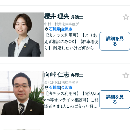
櫻井 理央
弁護士
中村・村井法律事務所
石川県
金沢市
|
【法テラス利用可】【とりあ
詳細を見
えず相談のみOK】【駐車場あ
る
り】 離婚したいけど何から始
めていいか分からない方、借
金の悩みでつらい方、ぜひ一
度ご相談ください。
向峠 仁志
弁護士
金沢あおば法律事務所
石川県
金沢市
|
【法テラス利用可】【電話/Zo
詳細を見
om等オンライン相談可】ご相
る
談者さま1人1人に沿った解決
案を一緒に探し解決へと導き
ます。「より身近に、より親
しみやすく」をモットーに気