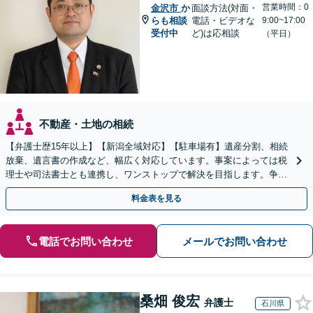
営業時間：0
金沢市
か
面談方法(対面・
らも相談
電話・ビデオな
9:00~17:00
受付中
ど)は応相談
（平日）
不動産・土地の相続
【弁護士歴15年以上】【新潟全域対応】【駐車場有】遺産分割、相続
放棄、遺言書の作成など、幅広く対応しています。事案によっては税
理士や司法書士とも連携し、ワンストップで解決を目指します。争い
を防ぐためにもぜひご相談ください。【分割払い可】
料金表を見る
電話でお問い合わせ
メールでお問い合わせ
桑畑 俊宏
弁護士
石川県