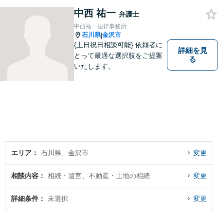
す。悩んでいる人は、一度弁
護士に話を聞いてもらうこと
中西 祐一
弁護士
でトラブル解決のきっかけを
中西祐一法律事務所
つかむことができるかもしれ
石川県
金沢市
|
ません。
{土日祝日相談可能} 依頼者に
詳細を見
とって最適な選択肢をご提案
る
いたします。
エリア
石川県、金沢市
変更
相談内容
相続・遺言、不動産・土地の相続
変更
詳細条件
未選択
変更