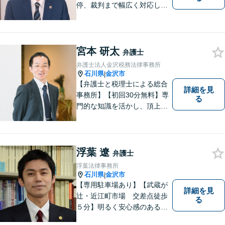
停、裁判まで幅広く対応し、
豊富な実績を活かして最適な
解決策をご提案いたします」
「交通事故：24時間受付可／
弁護士が介入することで賠償
宮本 研太
弁護士
金の大幅な増額が実現できる
弁護士法人金沢税務法律事務所
ケースあり」【休日・夜間相
石川県
金沢市
|
談可】
【弁護士と税理士による総合
詳細を見
事務所】【初回30分無料】専
る
門的な知識を活かし、頂上＝
「目標とすべき適切な解決」
までしっかりガイド、サポー
トします。 事務所ホームペー
ジあります。
浮葉 遼
弁護士
浮葉法律事務所
石川県
金沢市
|
【専用駐車場あり】【武蔵が
詳細を見
辻・近江町市場 交差点徒歩
る
５分】明るく安心感のある事
務所です。