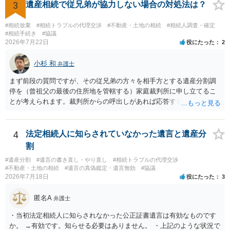
医師の意見書、筆跡鑑定 が提出されればその効力が否定される可能性
3
遺産相続で従兄弟が協力しない場合の対処法は？
はありますが、 ・伯母様自身が分割協議に加わっていること ・御祖母
様の意に反する遺産分割協議を行う実益が誰にあったかの立証が困難
#相続放棄
#相続トラブルの代理交渉
#不動産・土地の相続
#相続人調査・確定
であること からすると、実際に遺産分割協議の効力が否定される可能
#相続手続き
#協議
2026年7月22日
役にたった
2
性はそれほど高くない（立証のハードルは非常に高い）ということが
言えると思います。
小杉 和
弁護士
まず前段の質問ですが、その従兄弟の方々を相手方とする遺産分割調
停を（曾祖父の最後の住所地を管轄する）家庭裁判所に申し立てるこ
とが考えられます。裁判所からの呼出しがあれば応答する可能性がま
だあるのではないでしょうか。 後段の質問については、相続放棄は可
能と思われます。時間が思った以上にないので必要書類をてきぱきと
揃える必要があります。その点是非御注意ください。
4
法定相続人に知らされていなかった遺言と遺産分
割
#遺産分割
#遺言の書き直し・やり直し
#相続トラブルの代理交渉
#不動産・土地の相続
#遺言の真偽鑑定・遺言無効
#協議
2026年7月18日
役にたった
3
匿名A
弁護士
・当初法定相続人に知らされなかった公正証書遺言は有効なものです
か。 →有効です。知らせる必要はありません。 ・上記のような状況で