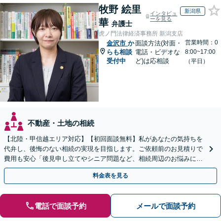
牧野 絵里
新潟県
インタビュ
ーを見る
華
弁護士
虎ノ門法律経済事務所 新潟支店
営業時間：0
金沢市
か
面談方法(対面・
らも相談
電話・ビデオな
8:00~17:00
受付中
ど)は応相談
（平日）
不動産・土地の相続
【北陸・甲信越エリア対応】【初回面談無料】私があなたの気持ちを
代弁し、後悔のない相続の実現を目指します。ご依頼前のお見積りで
費用も安心「後見申し立てやシニア問題など、相続周辺のお悩みにも
対処可能」【WEB面談対応】
料金表を見る
電話で面談予約
メールで面談予約