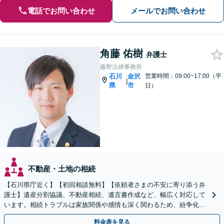
電話でお問い合わせ
メールでお問い合わせ
角藤 佑樹
弁護士
藤野法律事務所
石川
金沢
営業時間：09:00~17:00（平
|
県
市
日）
不動産・土地の相続
【石川県庁近く】【初回相談無料】【依頼者さまの不安に寄り添う弁
護士】遺産分割協議、不動産相続、遺言書作成など、幅広く対応して
います。相続トラブルは家族関係や感情も深く関わるため、紛争化し
やすい傾向にあります。お早めにご相談ください。
料金表を見る