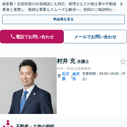
績多数！生前対策の出張相談にも対応。税理士などの他士業や不動産
業者と連携し、複雑な事案もスムーズな解決へ。初回のご相談時から
深くアドバイスし、最良の結果を獲得できるよう尽力します
料金表を見る
電話でお問い合わせ
メールでお問い合わせ
村井 充
弁護士
中村・村井法律事務所
石川
金沢
営業時間：09:00~18:00（平
|
県
市
日）
不動産・土地の相続