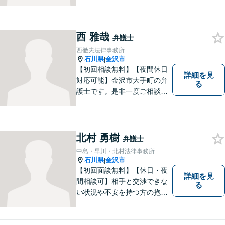
西 雅哉
弁護士
西徹夫法律事務所
石川県
金沢市
|
【初回相談無料】【夜間休日
詳細を見
対応可能】金沢市大手町の弁
る
護士です。是非一度ご相談く
ださい。
北村 勇樹
弁護士
中島・早川・北村法律事務所
石川県
金沢市
|
【初回面談無料】【休日・夜
詳細を見
間相談可】相手と交渉できな
る
い状況や不安を持つ方の抱え
る問題を解決するため、法律
を活かし、依頼者様を守りま