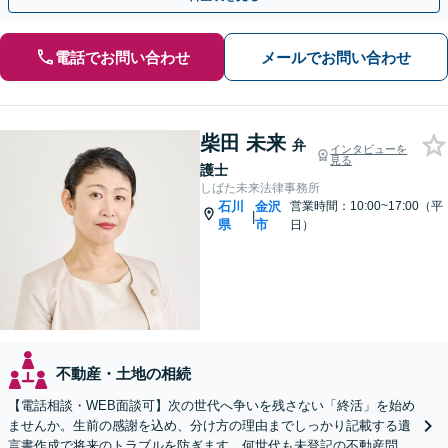
電話でお問い合わせ
メールでお問い合わせ
柴田 未来
弁
インタビューを
見る
護士
しばた未来法律事務所
石川
金沢
営業時間：10:00~17:00（平
|
県
市
日）
不動産・土地の相続
【電話相談・WEB面談可】次の世代へ争いを残さない「終活」を始め
ませんか。生前の感謝を込め、分け方の理由までしっかり記載する遺
言書作成で将来のトラブルを防ぎます。何世代も未登記の不動産問題