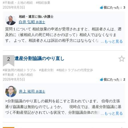
#不動産・土地の相続
#相続放棄
2026年8月3日
役にたった
3
相続・遺言に強い弁護士
白井 弘昭
弁護士
質問１について 相続放棄の申述が受理されますと、相談者さんは、遡
及的に（被相続人の死亡時にさかのぼって）相続人ではなくなりま
す。 よって、相談者さんは訴訟の相手方にはならなくなるので（明け
渡し請求の対象ではなくなるので）請求棄却となります。 相続放棄受
理証明を家庭裁判所で取得し、コピーを答弁書に添えて裁判所に提出
してください。 質問２について 請求棄却を求める答弁書を提出すれ
2
遺産分割協議のやり直し
ば、第１回期日は出席する必要がありません。その日は差支え（用事
があり出席できない）との記載で十分です。 質問３について 弁護士で
#家族間の相続トラブル
#遺産分割
#相続トラブルの代理交渉
はないので、ｍｉｎｔｓでの提出の必要は無いと思います。郵送（期
#不動産・土地の相続
2026年8月5日
役にたった
2
限までに届けばよい）で十分です。 詳細は、書面記載の裁判所書記官
にお問い合わせください。 以上、ご参考まで。
井上 祐司
弁護士
>分割協議のやり直しの裁判を起こすと言われています。 伯母の主張
通り協議書は無効なのでしょうか。 現時点では、遺産分割協議に基
づく不動産登記がされている状況で、分割協議自体の無効を裁判所が
認めたわけではないので、分割協議の効力に影響はありません。 先
方の訴訟の主張及び立証次第ですが、 ・御祖母様の認知能力に関する