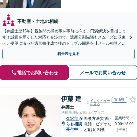
不動産・土地の相続
【弁護士歴15年】親族間の揉め事を事前に抑え、円満解決を目指しま
す！誠意を尽くした対応と交渉力で、遺産分割協議もスムーズに収束
へ。要望に沿った遺言書作成で後のトラブル回避を【メール相談／W
eb面談可】
料金表を見る
電話でお問い合わせ
メールでお問い合わせ
伊藤 建
富山県
インタビュー
を見る
弁護士
法律事務所Z 富山オフィス
営業時間：1
金沢市
か
面談方法(対面・
らも相談
電話・ビデオな
0:00~18:00
受付中
ど)は応相談
（平日）