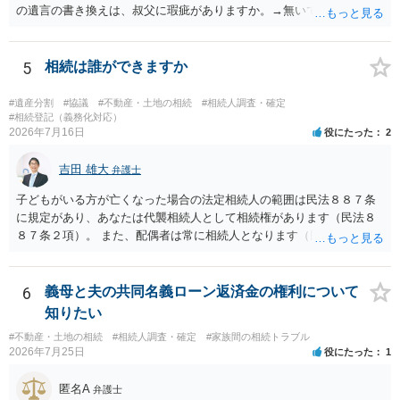
の遺言の書き換えは、叔父に瑕疵がありますか。→無いです。 ・分割
する場合の比率は、現状で、客観的に見てどの程度が妥当と考えられ
ますか。 →本人が自由に決められますので、どこが妥当とは言えない
です。客観的な基準もありません。 ・できれば穏やかに、分割を拒否
5
相続は誰ができますか
することはできますか。 →分割を拒否するということは、遺産はいら
ないということでしょうか。遺言で、受取を指定されててもいらない
#遺産分割
#協議
#不動産・土地の相続
#相続人調査・確定
と拒否することはできます。理由を説明する必要はありません。
#相続登記（義務化対応）
2026年7月16日
役にたった
2
吉田 雄大
弁護士
子どもがいる方が亡くなった場合の法定相続人の範囲は民法８８７条
に規定があり、あなたは代襲相続人として相続権があります（民法８
８７条２項）。 また、配偶者は常に相続人となります（民法８９０
条）。 「祖父の子供３人」の方の配偶者がご健在であれば、その方に
も相続権があります。つまり、孫５人に加えて「おじ又はおば」にも
相続権がある可能性があります。
6
義母と夫の共同名義ローン返済金の権利について
知りたい
#不動産・土地の相続
#相続人調査・確定
#家族間の相続トラブル
2026年7月25日
役にたった
1
匿名A
弁護士