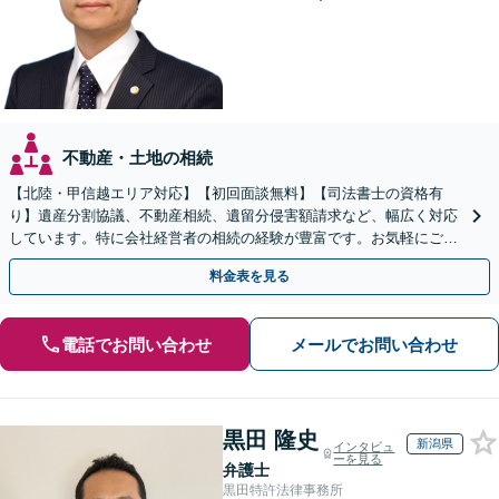
不動産・土地の相続
【北陸・甲信越エリア対応】【初回面談無料】【司法書士の資格有
り】遺産分割協議、不動産相続、遺留分侵害額請求など、幅広く対応
しています。特に会社経営者の相続の経験が豊富です。お気軽にご相
談ください。【休日・夜間面談可】【オンライン面談可】
料金表を見る
電話でお問い合わせ
メールでお問い合わせ
黒田 隆史
新潟県
インタビュ
ーを見る
弁護士
黒田特許法律事務所