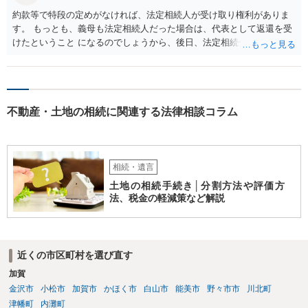
約款等で特段の定めがなければ、法定相続人が受け取り権利がありま
す。 もっとも、義母も法定相続人だった場合は、代表として返還を受
けたということ になるのでしょうから、後日、法定相続分に基づいて
精算を求めることは可能と思います。
不動産・土地の相続に関連する法律相談コラム
相続・遺言
土地の相続手続き│分割方法や評価方
法、税金の軽減策など解説
近くの市区町村を選び直す
加賀
金沢市
小松市
加賀市
かほく市
白山市
能美市
野々市市
川北町
津幡町
内灘町