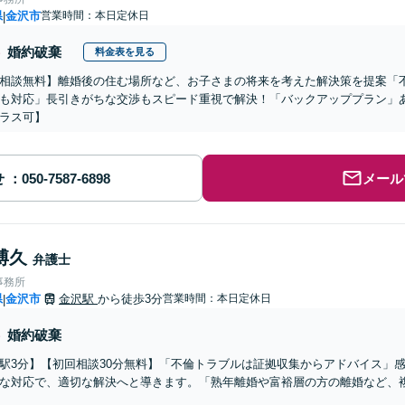
県
金沢市
営業時間：本日定休日
|
婚約破棄
料金表を見る
相談無料】離婚後の住む場所など、お子さまの将来を考えた解決策を提案「
も対応」長引きがちな交渉もスピード重視で解決！「バックアッププラン」
ラス可】
せ
メール
博久
弁護士
事務所
県
金沢市
金沢駅
から徒歩3分
営業時間：本日定休日
|
婚約破棄
駅3分】【初回相談30分無料】「不倫トラブルは証拠収集からアドバイス」
な対応で、適切な解決へと導きます。「熟年離婚や富裕層の方の離婚など、