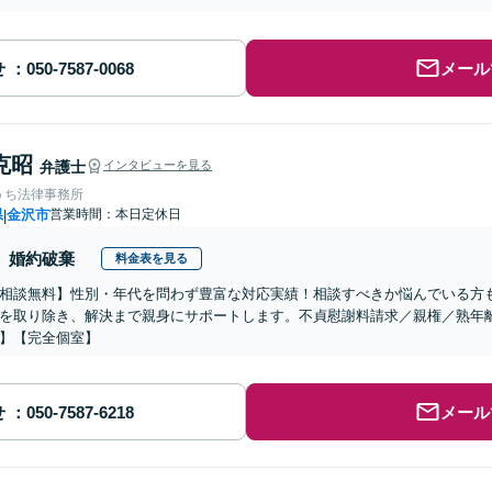
せ
メール
克昭
弁護士
インタビューを見る
うち法律事務所
県
金沢市
営業時間：本日定休日
|
婚約破棄
料金表を見る
相談無料】性別・年代を問わず豊富な対応実績！相談すべきか悩んでいる方
を取り除き、解決まで親身にサポートします。不貞慰謝料請求／親権／熟年
】【完全個室】
せ
メール