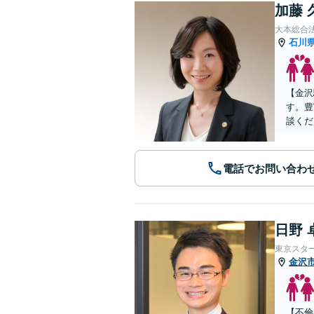
加藤 
大本総合
石川
【金沢
す。豊
談くだ
電話でお問い合わ
日野 
東京スタ
金沢
【不倫