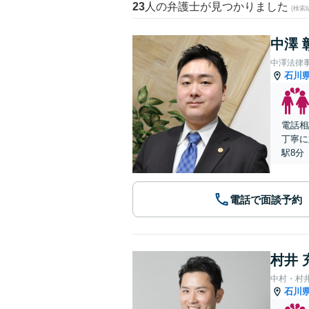
23
人の弁護士が見つかりました
(検索
中澤 
中澤法律
石川
電話相
丁寧に
駅8分
電話で面談予約
村井 
中村・村
石川