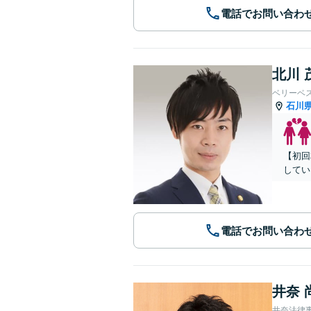
電話でお問い合わ
北川 
ベリーベ
石川
【初回
してい
電話でお問い合わ
井奈 
井奈法律