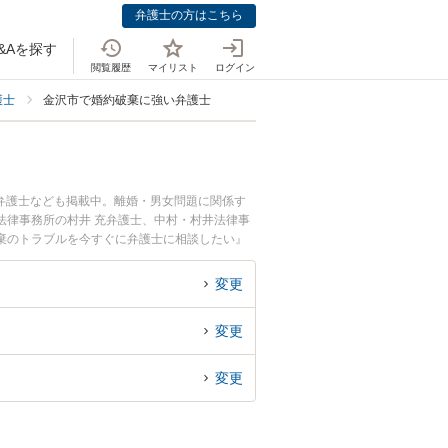
弁護士の方はこちら
&Aを探す
閲覧履歴
マイリスト
ログイン
護士
金沢市で婚約破棄に強い弁護士
弁護士なども掲載中。離婚・男女問題に関係す
法律事務所の村井 充弁護士、中村・村井法律事
棄のトラブルを今すぐに弁護士に相談したい』
士に相談予約したい』などでお困りの相談者さん
変更
変更
変更