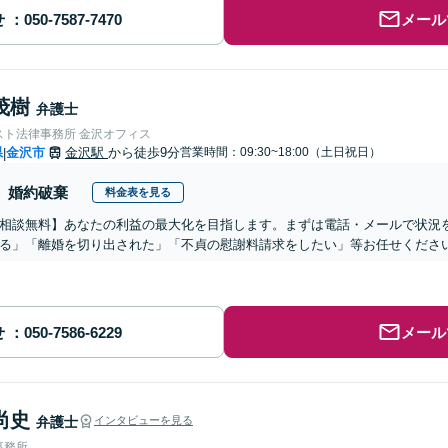
せ
メール
茂樹
弁護士
スト法律事務所 金沢オフィス
県
金沢市
金沢駅
から徒歩9分
営業時間：09:30~18:00（土日祝日）
|
婚約破棄
料金表を見る
相談無料】あなたの利益の最大化を目指します。まずは電話・メールで状況
る」「離婚を切り出された」「不貞の慰謝料請求をしたい」等お任せくださ
せ
メール
尚史
弁護士
インタビューを見る
事務所