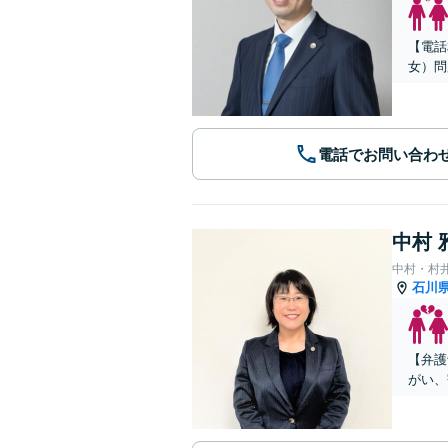
【電話
女）問
電話でお問い合わ
中村 
中村・村
石川
【弁護
がい、