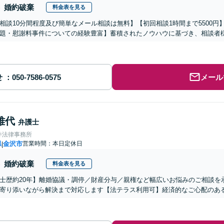
婚約破棄
料金表を見る
相談10分間程度及び簡単なメール相談は無料】【初回相談1時間まで5500円
題・慰謝料事件についての経験豊富】蓄積されたノウハウに基づき、相談者
せ
メール
雅代
弁護士
井法律事務所
県
金沢市
営業時間：本日定休日
|
婚約破棄
料金表を見る
士歴約20年】離婚協議・調停／財産分与／親権など幅広いお悩みのご相談を
寄り添いながら解決まで対応します【法テラス利用可】経済的なご心配のあ