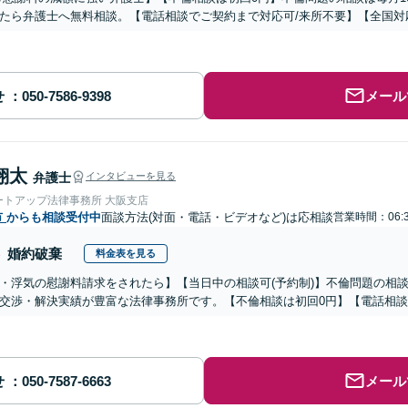
たら弁護士へ無料相談。【電話相談でご契約まで対応可/来所不要】【全国対
せ
メール
翔太
弁護士
インタビューを見る
ートアップ法律事務所 大阪支店
市
からも相談受付中
面談方法(対面・電話・ビデオなど)は応相談
営業時間：06:
婚約破棄
料金表を見る
・浮気の慰謝料請求をされたら】【当日中の相談可(予約制)】不倫問題の相談
交渉・解決実績が豊富な法律事務所です。【不倫相談は初回0円】【電話相談
せ
メール