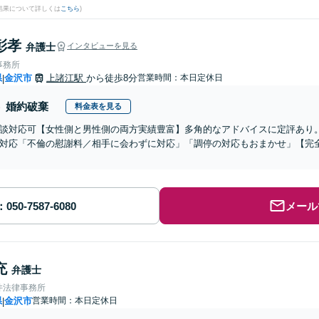
結果について詳しくは
こちら
)
彰孝
弁護士
インタビューを見る
事務所
県
金沢市
上諸江駅
から徒歩8分
営業時間：本日定休日
|
婚約破棄
料金表を見る
談対応可【女性側と男性側の両方実績豊富】多角的なアドバイスに定評あり
対応「不倫の慰謝料／相手に会わずに対応」「調停の対応もおまかせ」【完
メール
充
弁護士
井法律事務所
県
金沢市
営業時間：本日定休日
|