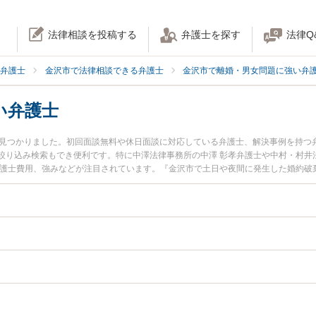
法律相談を投稿する
弁護士を探す
法律Q
弁護士
金沢市で法律相談できる弁護士
金沢市で離婚・男女問題に強い弁
い弁護士
名見つかりました。初回面談無料や休日面談に対応している弁護士、解決事例を持つ
絞り込み検索もでき便利です。特に中澤法律事務所の中澤 彰孝弁護士や中村・村井
弁護士費用、強みなどが注目されています。『金沢市で土日や夜間に発生した婚約破
弁護士を検索したい』『初回相談無料で婚約破棄を法律相談できる金沢市内の弁護