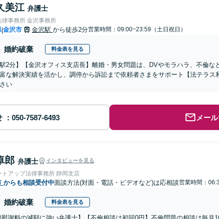
久美江
弁護士
法律事務所 金沢事務所
県
金沢市
金沢駅
から徒歩2分
営業時間：09:00~23:59（土日祝日）
|
婚約破棄
料金表を見る
駅2分】【金沢オフィス支店長】離婚・男女問題は、DVやモラハラ、不倫な
富な解決実績を活かし、調停から訴訟まで依頼者さまをサポート【法テラス利
さい
せ
メール
卓郎
弁護士
インタビューを見る
ートアップ法律事務所 静岡支店
市
からも相談受付中
面談方法(対面・電話・ビデオなど)は応相談
営業時間：06:
婚約破棄
料金表を見る
/慰謝料の減額に強い弁護士】【不倫相談は初回0円】不倫問題の相談は毎月1