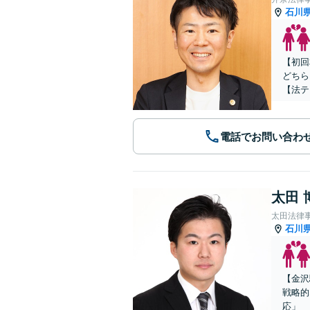
石川
【初回
どちら
【法テ
電話でお問い合わ
太田 
太田法律
石川
【金沢
戦略的
応」