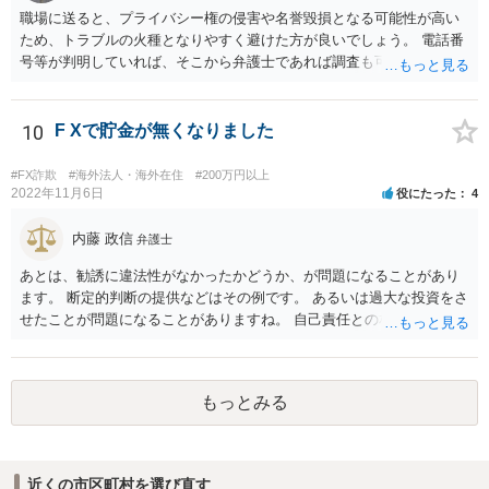
職場に送ると、プライバシー権の侵害や名誉毀損となる可能性が高い
ため、トラブルの火種となりやすく避けた方が良いでしょう。 電話番
号等が判明していれば、そこから弁護士であれば調査も可能です。
10
F Xで貯金が無くなりました
#FX詐欺
#海外法人・海外在住
#200万円以上
2022年11月6日
役にたった
4
内藤 政信
弁護士
あとは、勧誘に違法性がなかったかどうか、が問題になることがあり
ます。 断定的判断の提供などはその例です。 あるいは過大な投資をさ
せたことが問題になることがありますね。 自己責任との相関関係です
ね。 先物取引の事例などが参考になるので、弁護士を探してみるとい
いでしょう。
もっとみる
近くの市区町村を選び直す