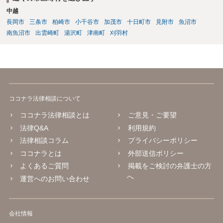
中越
長岡市
三条市
柏崎市
小千谷市
加茂市
十日町市
見附市
魚沼市
南魚沼市
出雲崎町
湯沢町
津南町
刈羽村
ココナラ法律相談について
ココナラ法律相談とは
ご意見・ご要望
法律Q&A
利用規約
法律相談コラム
プライバシーポリシー
ココナラとは
外部送信ポリシー
よくあるご質問
掲載をご検討の弁護士の方
へ
運営へのお問い合わせ
会社情報