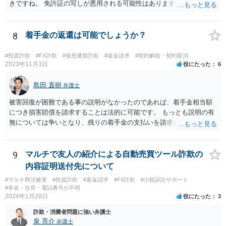
きですね。 免許証の写しが悪用される可能性はありますが、悪用され
たら警察に申告 しましょう。 携帯番号は変えなくてもいいでしょう。
ほかの被害者の動向も引き続きチェックしておくといいでしょう。
8
着手金の返還は可能でしょうか？
#投資詐欺
#FX詐欺
#仮想通貨詐欺
#返金請求
#契約解除・契約取消
2023年11月3日
役にたった
6
島田 直樹
弁護士
被害回復が困難である事の説明がなかったのであれば、着手金相当額
につき損害賠償を請求することは法的に可能です。 もっとも説明の有
無については争いとなり、残りの着手金の支払いを請求される可能性
もあります。 そのような場合には、当該弁護士が所属する弁護士会に
紛議調停を申し立てることが考えられます。
9
マルチで友人の紹介による自動売買ツール詐欺の
内容証明送付先について
#マルチ商法被害
#投資詐欺
#返金請求
#FX詐欺
#少額訴訟サポート
#本名・住所・電話番号が不明
2024年1月28日
役にたった
3
詐欺・消費者問題に強い弁護士
泉 亮介
弁護士