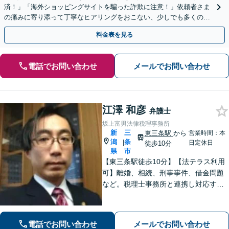
済！」「海外ショッピングサイトを騙った詐欺に注意！」依頼者さま
の痛みに寄り添って丁寧なヒアリングをおこない、少しでも多くの返
金が得られるよう尽力します！
料金表を見る
電話でお問い合わせ
メールでお問い合わせ
江澤 和彦
弁護士
坂上富男法律税理事務所
新
三
東三条駅
から
営業時間：本
潟
条
|
日定休日
徒歩10分
県
市
【東三条駅徒歩10分】【法テラス利用
可】離婚、相続、刑事事件、借金問題
など。税理士事務所と連携し対応する
ことも可能です。ご依頼者さまのお悩
みが解決できるよう尽力いたします。
まずはお気軽にご相談ください【休
電話でお問い合わせ
メールでお問い合わせ