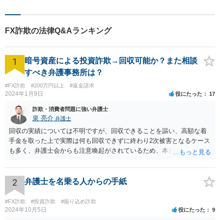
【提携駐車場有】 スピーディ
ーな対応を心がけておりま
す。相談先をお探しの方もお
FX詐欺の法律Q&Aランキング
気軽にご相談ください。
1
暗号資産による投資詐欺→回収可能か？また相談
すべき弁護事務所は？
#FX詐欺
#200万円以上
#返金請求
2024年1月9日
役にたった
17
詐欺・消費者問題に強い弁護士
泉 亮介
弁護士
回収の実績については不明ですが、回収できることを謳い、高額な着
手金を取った上で実際は何も回収できずに終わり2次被害となるケース
も多く、弁護士会からも注意喚起がされているため、本当に回収がで
きるのか否かについては慎重に検討される必要があるでしょう。 無料
相談を行なっている事務所に複数相談をされた上で判断されると良い
かと思われます。
2
弁護士を名乗る人からの手紙
#FX詐欺
#投資詐欺
#振り込め詐欺
2024年10月5日
役にたった
9