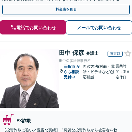
さい。
料金表を見る
電話でお問い合わせ
メールでお問い合わせ
田中 保彦
弁護士
東京都
田中保彦法律事務所
営業時
三条市
か
面談方法(対面・電
らも相談
話・ビデオなど)は
間：本日
受付中
応相談
定休日
FX詐欺
【投資詐欺に強い／豊富な実績】「悪質な投資詐欺から被害者を救