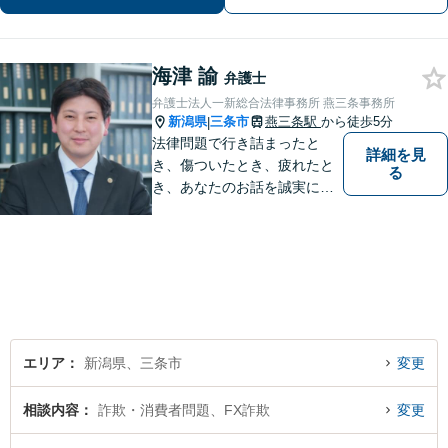
日・夜間相談可】
海津 諭
弁護士
弁護士法人一新総合法律事務所 燕三条事務所
新潟県
三条市
燕三条駅
から徒歩5分
|
法律問題で行き詰まったと
詳細を見
き、傷ついたとき、疲れたと
る
き、あなたのお話を誠実にお
聞きします【相続・債務整
理・不貞慰謝料は相談料初回
無料】【土曜相談可】
エリア
新潟県、三条市
変更
相談内容
詐欺・消費者問題、FX詐欺
変更