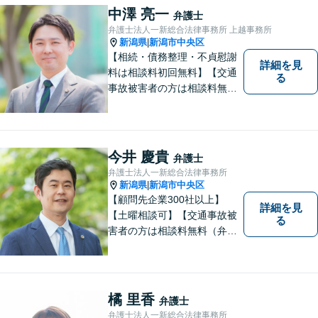
中澤 亮一
弁護士
弁護士法人一新総合法律事務所 上越事務所
新潟県
新潟市中央区
|
【相続・債務整理・不貞慰謝
詳細を見
料は相談料初回無料】【交通
る
事故被害者の方は相談料無料
（弁護士費用特約利用の場合
は除く）】気軽に相談してい
ただける弁護士になりたいと
思っています。
今井 慶貴
弁護士
弁護士法人一新総合法律事務所
新潟県
新潟市中央区
|
【顧問先企業300社以上】
詳細を見
【土曜相談可】【交通事故被
る
害者の方は相談料無料（弁護
士費用特約利用の場合は除
く）】【相続・債務整理・労
災・不貞慰謝料は相談料初回
無料】
橘 里香
弁護士
弁護士法人一新総合法律事務所