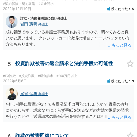
#契約解除・契約取消
#返金請求
2022年12月10日
役にたった
5
詐欺・消費者問題に強い弁護士
岩田 憲明
弁護士
成功報酬でやっている弁護士事務所もありますので、調べてみると良
いかと思います。 クレジットカード決済の場合チャージバックという
方法もあります。
5
投資詐欺被害の返金請求と法的手段の可能性
#FX詐欺
#投資詐欺
#返金請求
#200万円以上
2022年6月6日
役にたった
9
尾畠 弘典
弁護士
>もし相手に資産がなくても返済請求は可能でしょうか？ 資産の有無
にかかわらず、訴訟などによらず手紙を送るなどの方法で返還の請求
を行うことや、返還請求の民亊訴訟を提起することは可能です。 た
だ、交渉の場合は、相手が返金に応じるかは不確実ですし、訴訟の場
合も勝訴できるかどうか、勝訴できるとして相手が判決に従って任意
に返金するかどうかは、不確実です。 相手方が、最初からだますつも
6
詐欺の被害回復について