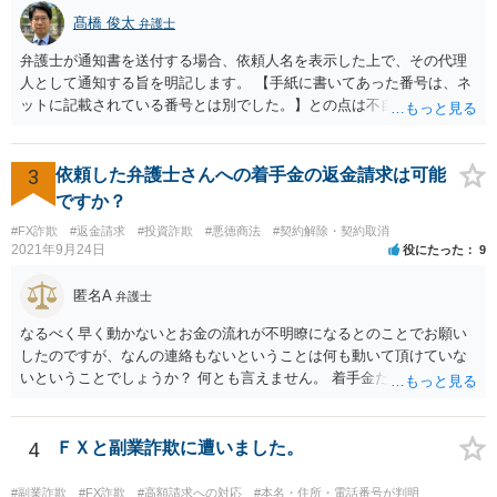
髙橋 俊太
弁護士
弁護士が通知書を送付する場合、依頼人名を表示した上で、その代理
人として通知する旨を明記します。 【手紙に書いてあった番号は、ネ
ットに記載されている番号とは別でした。】との点は不自然ではある
ものの、【住所名前は一致】しているようですので、まずは日弁連弁
護士検索でその弁護士を検索し、そこに記載されている電話番号に連
絡をして、通知書の内容等について確認をしてみるとよいでしょう。
3
依頼した弁護士さんへの着手金の返金請求は可能
ですか？
#FX詐欺
#返金請求
#投資詐欺
#悪徳商法
#契約解除・契約取消
2021年9月24日
役にたった
9
匿名A
弁護士
なるべく早く動かないとお金の流れが不明瞭になるとのことでお願い
したのですが、なんの連絡もないということは何も動いて頂けていな
いということでしょうか？ 何とも言えません。 着手金だけ受け取って
何もしない弁護士さんはいますか？ 普通はいませんが・・・。 契約書
などを確認しましょう。 着手金の返金は請求できますか？ 交渉してみ
て、事情によっては弁護士会に相談しましょう。
4
ＦＸと副業詐欺に遭いました。
#副業詐欺
#FX詐欺
#高額請求への対応
#本名・住所・電話番号が判明