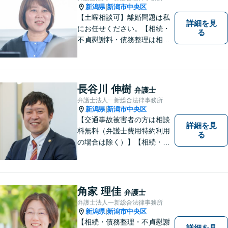
新潟県
新潟市中央区
|
【土曜相談可】離婚問題は私
詳細を見
にお任せください。【相続・
る
不貞慰謝料・債務整理は相談
料初回無料】【交通事故被害
者の方は相談料無料（弁護士
費用特約利用の場合は除
く）】
長谷川 伸樹
弁護士
弁護士法人一新総合法律事務所
新潟県
新潟市中央区
|
【交通事故被害者の方は相談
詳細を見
料無料（弁護士費用特約利用
る
の場合は除く）】【相続・債
務整理・労災・不貞慰謝料は
相談料初回無料】【土曜相談
可】あなたのパートナーとし
てお力になります
角家 理佳
弁護士
弁護士法人一新総合法律事務所
新潟県
新潟市中央区
|
【相続・債務整理・不貞慰謝
詳細を見