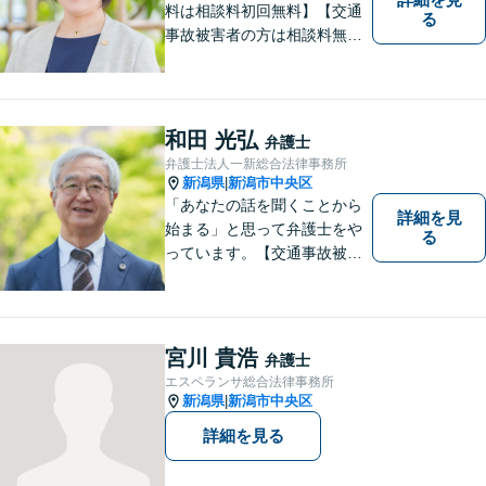
料は相談料初回無料】【交通
る
事故被害者の方は相談料無料
（弁護士費用特約利用の場合
は除く）】【土曜相談可】
「しんなら強い」弁護士にな
るため日々研鑽を積んでいま
和田 光弘
弁護士
す
弁護士法人一新総合法律事務所
新潟県
新潟市中央区
|
「あなたの話を聞くことから
詳細を見
始まる」と思って弁護士をや
る
っています。【交通事故被害
者の方は相談料無料（弁護士
費用特約利用の場合は除
く）】【相続・債務整理・労
災・不貞慰謝料は相談料初回
宮川 貴浩
弁護士
無料】【顧問先企業300社以
エスペランサ総合法律事務所
上】
新潟県
新潟市中央区
|
詳細を見る