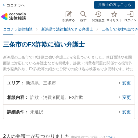
弁護士の方はこちら
ココナラへ
投稿する
探す
閲覧履歴
マイリスト
ログイン
ココナラ法律相談
新潟県で法律相談できる弁護士
三条市で法律相談で
三条市のFX詐欺に強い弁護士
新潟県の三条市でFX詐欺に強い弁護士が2名見つかりました。休日面談や夜間
面談に対応している弁護士なども掲載中。詐欺・消費者問題に関係する投資詐
欺や副業詐欺、FX詐欺等の細かな分野での絞り込み検索もでき便利です。特に
坂上富男法律税理事務所の江澤 和彦弁護士や弁護士法人一新総合法律事務所 燕
三条事務所の海津 諭弁護士のプロフィール情報や弁護士費用、強みなどが注目
エリア
新潟県、三条市
変更
されています。『三条市で土日や夜間に発生したFX詐欺のトラブルを今すぐに
弁護士に相談したい』『FX詐欺のトラブル解決の実績豊富な近くの弁護士を検
相談内容
詐欺・消費者問題、FX詐欺
変更
索したい』『初回相談無料でFX詐欺を法律相談できる三条市内の弁護士に相談
予約したい』などでお困りの相談者さんにおすすめです。
詳細条件
未選択
変更
2
人の弁護士が見つかりました
(検索結果について詳しくは
こちら
)