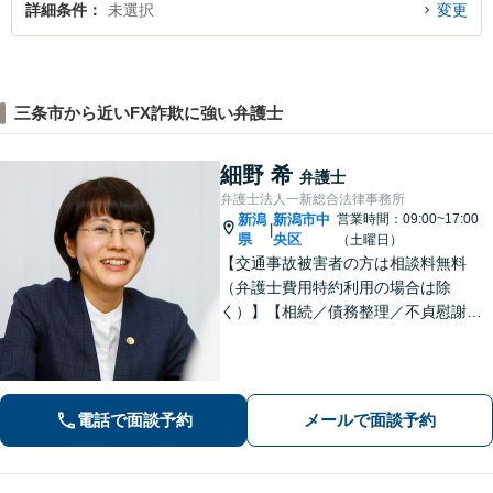
詳細条件
未選択
変更
三条市から近いFX詐欺に強い弁護士
細野 希
弁護士
弁護士法人一新総合法律事務所
新潟
新潟市中
営業時間：09:00~17:00
|
県
央区
（土曜日）
【交通事故被害者の方は相談料無料
（弁護士費用特約利用の場合は除
く）】【相続／債務整理／不貞慰謝料
請求／労災は初回相談無料！】【労
働・雇用／労働災害は事故直後からサ
ポート！】あなたのお話を丁寧に聞
き、気持ちに寄り添いながら法的サポ
電話で面談予約
メールで面談予約
ートをいたします。