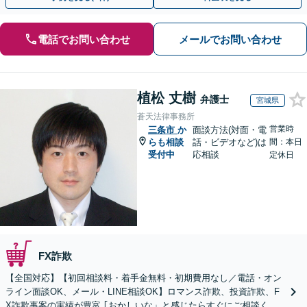
電話でお問い合わせ
メールでお問い合わせ
植松 丈樹
弁護士
宮城県
蒼天法律事務所
営業時
三条市
か
面談方法(対面・電
らも相談
話・ビデオなど)は
間：本日
受付中
応相談
定休日
FX詐欺
【全国対応】【初回相談料・着手金無料・初期費用なし／電話・オン
ライン面談OK、メール・LINE相談OK】ロマンス詐欺、投資詐欺、F
X詐欺事案の実績が豊富 ｢おかしいな」と感じたらすぐにご相談くだ