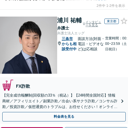
2件中 1-2件を表示
浦川 祐輔
東京都
インタビュ
ーを見る
弁護士
弁護士法人エッグ
営業時間：00:
三条市
面談方法(対面・
からも相
電話・ビデオな
00~23:59（土
談受付中
ど)は応相談
日祝日）
FX詐欺
【完全成功報酬制(回収額の33％（税込）】【24時間全国対応】情報
商材／アフィリエイト／副業詐欺／出会い系サクラ詐欺／コンサル詐
欺／投資詐欺／仮想通貨のトラブルは、お任せください！オンライン
のみで解決も可能！
料金表を見る