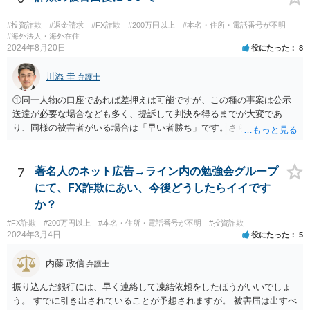
りで多数の被害者からお金を集めていたのであれば、集められた財産
は散逸しているか費消されているか隠匿されている可能性が高いで
#投資詐欺
#返金請求
#FX詐欺
#200万円以上
#本名・住所・電話番号が不明
す。 そうなると、たとえ民事訴訟で勝訴判決を得たとしても、最終的
#海外法人・海外在住
2024年8月20日
役にたった
8
には相手方から満足のいく回収をすることができないという結果に終
わってしまうかもしれません。 民事訴訟で勝訴したからといって、国
川添 圭
が相手方の代わりにあなたに対してお金を支払ってくれるわけでもな
弁護士
ければ、国が自動的・強制的に相手方の資産を見つけ出して、召し上
①同一人物の口座であれば差押えは可能ですが、この種の事案は公示
げてあなたに渡してくれるわけでもありません。 ＞また私１人で弁護
送達が必要な場合なども多く、提訴して判決を得るまでが大変であ
士さんに依頼し返金してもらえることになった場合は他の被害者と分
り、同様の被害者がいる場合は「早い者勝ち」です。さらに詳しい事
配になるのでしょうか？ 当然にはそうはなりません。 あなた１人が弁
情が必要ですが、仮差押えを含めて一刻も早く動いた方がよいと思わ
護士に依頼したことで回収されたお金は、あなたのものです。 ほかの
れます。 ②わかりません。その法人が特定できるかどうかが問題で
被害者と特段の合意をしていない限りは、回収したお金を他の被害者
す。調査が必要ですので、弁護士へ相談した方がよいと思います。
7
著名人のネット広告→ライン内の勉強会グループ
と分配する義務はありません。
にて、FX詐欺にあい、今後どうしたらイイです
か？
#FX詐欺
#200万円以上
#本名・住所・電話番号が不明
#投資詐欺
2024年3月4日
役にたった
5
内藤 政信
弁護士
振り込んだ銀行には、早く連絡して凍結依頼をしたほうがいいでしょ
う。 すでに引き出されていることが予想されますが。 被害届は出すべ