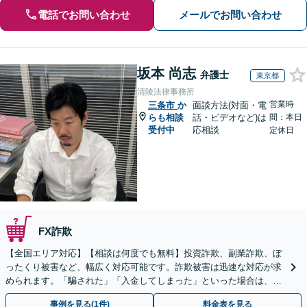
電話でお問い合わせ
メールでお問い合わせ
坂本 尚志
弁護士
東京都
清陵法律事務所
営業時
三条市
か
面談方法(対面・電
らも相談
話・ビデオなど)は
間：本日
受付中
応相談
定休日
FX詐欺
【全国エリア対応】【相談は何度でも無料】投資詐欺、副業詐欺、ぼ
ったくり被害など、幅広く対応可能です。詐欺被害は迅速な対応が求
められます。「騙された」「入金してしまった」といった場合は、お
早めにご相談ください。【電話・メール・WEB相談可】
事例を見る(1件)
料金表を見る