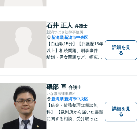
石井 正人
弁護士
新潟つばさ法律事務所
新潟県
新潟市中央区
|
【白山駅15分】【弁護歴15年
詳細を見
以上】相続問題、刑事事件、
る
離婚・男女問題など、幅広い
分野で実績多数！メリット・
デメリットをしっかりご説明
し、納得していただける解決
を目指します。まずはお気軽
磯部 亘
弁護士
にご相談を！【著書多数！】
いなほ法律事務所
新潟県
新潟市中央区
|
【借金・債務整理は相談無
詳細を見
料】 【裁判所から届いた書類
る
に関する相談、受け取った督
促書・請求書・内容証明郵便
に関する相談は初回無料】