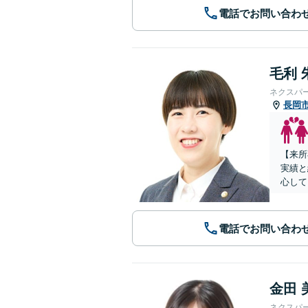
電話でお問い合わ
毛利 
ネクスパ
長岡
【来所
実績と
心して
電話でお問い合わ
金田 
ネクスパ