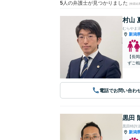
5
人の弁護士が見つかりました
(検索結
村山 
むらやま
新潟
【長岡
ずご相
電話でお問い合わ
黒田 
黒田特許
新潟