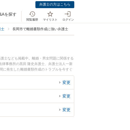
弁護士の方はこちら
&Aを探す
閲覧履歴
マイリスト
ログイン
護士
長岡市で離婚書類作成に強い弁護士
弁護士なども掲載中。離婚・男女問題に関係する
法律事務所の黒田 隆史弁護士、弁護士法人一新
夜間に発生した離婚書類作成のトラブルを今すぐ
を法律相談できる長岡市内の弁護士に相談予約し
変更
変更
変更