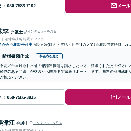
せ
メール
朱李
弁護士
インタビューを見る
ート法律事務所 福岡オフィス
市
からも相談受付中
面談方法(対面・電話・ビデオなど)は応相談
営業時間：09:
離婚書類作成
料金表を見る
不要／全国対応】不倫の慰謝料問題は請求したい方・請求された方の双方に
経験のある弁護士が交渉から解決まで徹底サポートします。無料の証拠診断
ご相談ください。
せ
メール
美津江
弁護士
インタビューを見る
ート法律事務所 西船橋オフィス