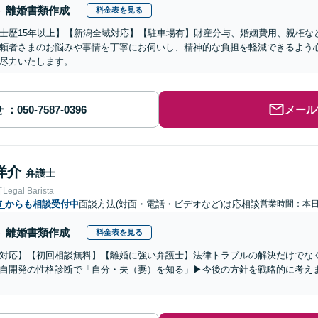
離婚書類作成
料金表を見る
士歴15年以上】【新潟全域対応】【駐車場有】財産分与、婚姻費用、親権な
頼者さまのお悩みや事情を丁寧にお伺いし、精神的な負担を軽減できるよう
尽力いたします。
せ
メール
洋介
弁護士
gal Barista
市
からも相談受付中
面談方法(対面・電話・ビデオなど)は応相談
営業時間：本
離婚書類作成
料金表を見る
対応】【初回相談無料】【離婚に強い弁護士】法律トラブルの解決だけでな
自開発の性格診断で「自分・夫（妻）を知る」▶︎今後の方針を戦略的に考え