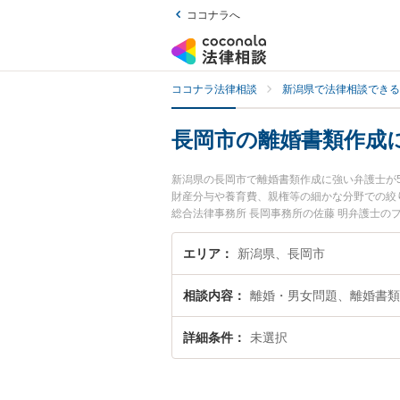
ココナラへ
ココナラ法律相談
新潟県で法律相談できる
長岡市の離婚書類作成
新潟県の長岡市で離婚書類作成に強い弁護士が
財産分与や養育費、親権等の細かな分野での絞
総合法律事務所 長岡事務所の佐藤 明弁護士
に弁護士に相談したい』『離婚書類作成のトラ
たい』などでお困りの相談者さんにおすすめで
エリア
新潟県、長岡市
相談内容
離婚・男女問題、離婚書類
詳細条件
未選択