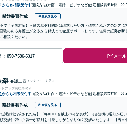
市
からも相談受付中
面談方法(対面・電話・ビデオなど)は応相談
営業時間：09:
離婚書類作成
料金表を見る
不要／全国対応】不倫の慰謝料問題は請求したい方・請求された方の双方に
経験のある弁護士が交渉から解決まで徹底サポートします。無料の証拠診断
ご相談ください。
せ
メール
花梨
弁護士
インタビューを見る
ートアップ法律事務所
市
からも相談受付中
面談方法(対面・電話・ビデオなど)は応相談
営業時間：06:
離婚書類作成
料金表を見る
で慰謝料請求されたら】【毎月100名以上の相談実績】内容証明の通知が届
額交渉に強い弁護士が裁判を回避しながら粘り強く交渉いたします。【当日中