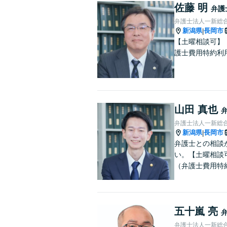
佐藤 明
弁護
弁護士法人一新総合
新潟県
長岡市
|
【土曜相談可】
護士費用特約利
山田 真也
弁護士法人一新総合
新潟県
長岡市
|
弁護士との相談
い。【土曜相談
（弁護士費用特
五十嵐 亮
弁護士法人一新総合