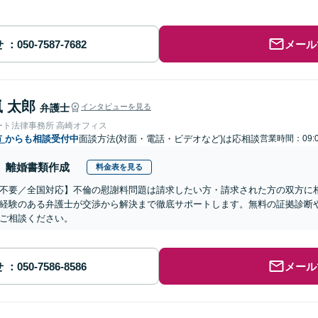
せ
メール
 太郎
弁護士
インタビューを見る
ート法律事務所 高崎オフィス
市
からも相談受付中
面談方法(対面・電話・ビデオなど)は応相談
営業時間：09:
離婚書類作成
料金表を見る
不要／全国対応】不倫の慰謝料問題は請求したい方・請求された方の双方に
経験のある弁護士が交渉から解決まで徹底サポートします。無料の証拠診断
ご相談ください。
せ
メール