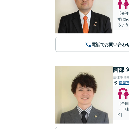
【弁護
ずは依
るよう
電話でお問い合わ
阿部 
法律事務所Le
長岡
【全国
ト！独
K】