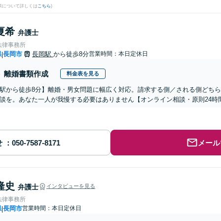
果について詳しくは
こちら
)
夏希
弁護士
法律事務所
県
長岡市
長岡駅
から徒歩8分
営業時間：本日定休日
|
離婚書類作成
料金表を見る
駅から徒歩8分】離婚・男女問題に幅広く対応。請求する側／される側どち
談を。あなた一人が我慢する必要はありません【オンライン相談・原則24時
せ
メール
隆史
弁護士
インタビューを見る
法律事務所
県
長岡市
営業時間：本日定休日
|