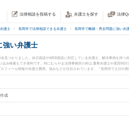
法律相談を投稿する
弁護士を探す
法律Q
弁護士
長岡市で法律相談できる弁護士
長岡市で離婚・男女問題に強い弁
に強い弁護士
5名見つかりました。休日面談やWEB面談に対応している弁護士、解決事例を持つ
り込み検索もでき便利です。特にむらやま法律事務所の村山 夏希弁護士や黒田特許
のプロフィール情報や弁護士費用、強みなどが注目されています。『長岡市で土日や
ブル解決の実績豊富な近くの弁護士を検索したい』『初回相談無料で離婚書類作成
す。
作成