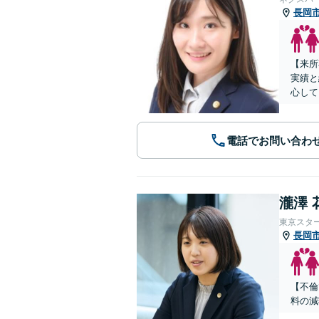
長岡
【来所
実績と
心して
電話でお問い合わ
瀧澤 
東京スタ
長岡
【不倫
料の減