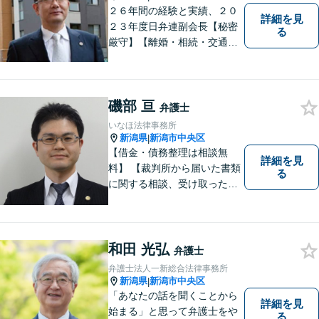
２６年間の経験と実績、２０
詳細を見
２３年度日弁連副会長【秘密
る
厳守】【離婚・相続・交通事
故・労働事件は初回相談無
料】【土日相談可能】
磯部 亘
弁護士
いなほ法律事務所
新潟県
新潟市中央区
|
【借金・債務整理は相談無
詳細を見
料】 【裁判所から届いた書類
る
に関する相談、受け取った督
促書・請求書・内容証明郵便
に関する相談は初回無料】
【提携駐車場有】 スピーディ
ーな対応を心がけておりま
和田 光弘
弁護士
す。相談先をお探しの方もお
弁護士法人一新総合法律事務所
気軽にご相談ください。
新潟県
新潟市中央区
|
「あなたの話を聞くことから
詳細を見
始まる」と思って弁護士をや
る