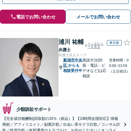
電話でお問い合わせ
メールでお問い合わせ
浦川 祐輔
東京都
インタビュ
ーを見る
弁護士
弁護士法人エッグ
新潟市中央
面談方法(対
営業時間：0
区
からも
面・電話・ビ
0:00~23:59
相談受付中
デオなど)は応
（土日祝日）
相談
少額訴訟サポート
【完全成功報酬制(回収額の33％（税込）】【24時間全国対応】情報
商材／アフィリエイト／副業詐欺／出会い系サクラ詐欺／コンサル詐
欺／投資詐欺／仮想通貨のトラブルは、お任せください！オンライン