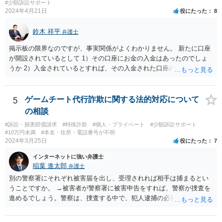
#少額訴訟サポート
2024年4月21日
役にたった
8
鈴木 祥平
弁護士
掲示板の限界なのですが、事実関係がよくわかりません。 新たに口座
が開設されているとして 1）その口座にお金の入金はあったのでしょ
うか 2）入金されているとすれば、その入金された口座の資金は引き
出されていたり、第三者に送金されていたりするのでしょうか。 これ
がポイントですよね。口座を悪用する人は、「その口座に入ったお金
を手に入れる」ことが目的ですから、あなたがキャッシュカードを持
5
ゲームチート代行詐欺に関する法的対応について
っている場合には、キャッシュカードで引き出すことはあなたしかで
の相談
きませんから、できるとすれば、ネット上あるいはアプリ上で第三者
#訴訟・損害賠償請求
#特殊詐欺
#個人・プライベート
#少額訴訟サポート
に送金することくらいだと思います。あなたの名義の口座であるか
#10万円未満
#本名・住所・電話番号が不明
ら、お金の動きくらいは調べることが可能であると思います。 その上
2024年3月25日
役にたった
7
で、新しく開設した口座に資金が残っているのであれば、それを返せ
インターネットに強い弁護士
ばいいだけの話だと思いますし、残っていないのであれば、第三者に
稲葉 進太郎
弁護士
送金をされたか、引き出されたどちらかだと思います。第三者に送金
をされてしまっているのであれば、その資金を送金先に返金を求める
別の警察署にそれぞれ被害届を出し、受理されれば相手は捕まるとい
などの措置を講じる必要があるのではないでしょうか。
うことですか。 →被害者が警察署に被害申告をすれば、警察が捜査を
進めるでしょう。警察は、捜査する中で、犯人逮捕の必要と理由があ
ると判断すれば犯人を逮捕し、なければ逮捕せず在宅のままで捜査が
進行するでしょう。捜査の結果、検察官において起訴の必要があると