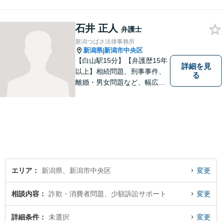
て全力でサポートいたしま
す。難しい専門用語は使わ
石井 正人
ず、わかりやすくご説明しま
弁護士
す。お気軽にご相談ください
新潟つばさ法律事務所
【子連れ相談可】
新潟県
新潟市中央区
|
【白山駅15分】【弁護歴15年
詳細を見
以上】相続問題、刑事事件、
る
離婚・男女問題など、幅広い
分野で実績多数！メリット・
デメリットをしっかりご説明
し、納得していただける解決
を目指します。まずはお気軽
にご相談を！【著書多数！】
エリア
新潟県、新潟市中央区
変更
相談内容
詐欺・消費者問題、少額訴訟サポート
変更
詳細条件
未選択
変更