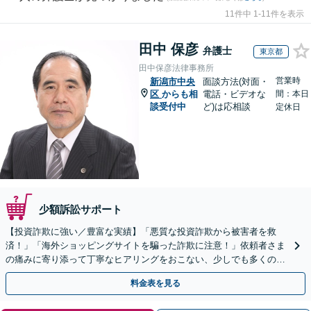
11件中 1-11件を表示
田中 保彦
弁護士
東京都
田中保彦法律事務所
営業時
新潟市中央
面談方法(対面・
区
からも相
電話・ビデオな
間：本日
談受付中
ど)は応相談
定休日
少額訴訟サポート
【投資詐欺に強い／豊富な実績】「悪質な投資詐欺から被害者を救
済！」「海外ショッピングサイトを騙った詐欺に注意！」依頼者さま
の痛みに寄り添って丁寧なヒアリングをおこない、少しでも多くの返
金が得られるよう尽力します！
料金表を見る