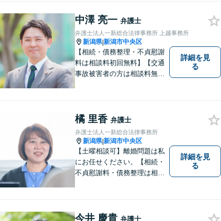
中澤 亮一
弁護士
弁護士法人一新総合法律事務所 上越事務所
新潟県
新潟市中央区
|
【相続・債務整理・不貞慰謝
詳細を見
料は相談料初回無料】【交通
る
事故被害者の方は相談料無料
（弁護士費用特約利用の場合
は除く）】気軽に相談してい
ただける弁護士になりたいと
思っています。
橘 里香
弁護士
弁護士法人一新総合法律事務所
新潟県
新潟市中央区
|
【土曜相談可】離婚問題は私
詳細を見
にお任せください。【相続・
る
不貞慰謝料・債務整理は相談
料初回無料】【交通事故被害
者の方は相談料無料（弁護士
費用特約利用の場合は除
く）】
今井 慶貴
弁護士