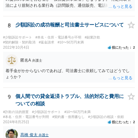
法により規制される業行為（訪問販売、通信販売、電話勧誘販売な
ど）を行うものは、広く同法の事業者に該当し、同法に定めるルール
を守る必要があります。
8
少額訴訟の成功報酬と司法書士サービスについて
#少額訴訟サポート
#本名・住所・電話番号が不明
#副業詐欺
#契約解除・契約取消
#返金請求
#10〜50万円未満
2022年10月4日
役にたった
2
匿名A
弁護士
着手金がかからないのであれば、司法書士に依頼してみてはどうでし
ょうか？
9
個人間での貸金返済トラブル、法的対応と費用に
ついての相談
#詐欺の法的措置
#少額訴訟サポート
#10〜50万円未満
#本名・住所・電話番号が判明
#契約書・借用書なし
#少額訴訟の相談・依頼
2024年8月25日
役にたった
2
髙橋 俊太
弁護士