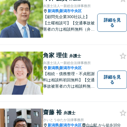
弁護士法人一新総合法律事務所
新潟県
新潟市中央区
|
【顧問先企業300社以上】
詳細を見
【土曜相談可】【交通事故被
る
害者の方は相談料無料（弁護
士費用特約利用の場合は除
く）】【相続・債務整理・労
災・不貞慰謝料は相談料初回
無料】
角家 理佳
弁護士
弁護士法人一新総合法律事務所
新潟県
新潟市中央区
|
【相続・債務整理・不貞慰謝
詳細を見
料は相談料初回無料】【交通
る
事故被害者の方は相談料無料
（弁護士費用特約利用の場合
は除く）】【土曜相談可】
「しんなら強い」弁護士にな
るため日々研鑽を積んでいま
齋藤 裕
弁護士
す
さいとうゆたか法律事務所
新潟県
新潟市中央区
白山駅
から徒歩10分
|