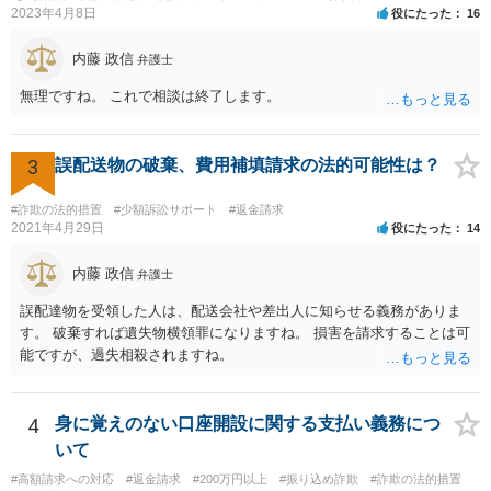
2023年4月8日
役にたった
16
内藤 政信
弁護士
無理ですね。 これで相談は終了します。
3
誤配送物の破棄、費用補填請求の法的可能性は？
#詐欺の法的措置
#少額訴訟サポート
#返金請求
2021年4月29日
役にたった
14
内藤 政信
弁護士
誤配達物を受領した人は、配送会社や差出人に知らせる義務がありま
す。 破棄すれば遺失物横領罪になりますね。 損害を請求することは可
能ですが、過失相殺されますね。
4
身に覚えのない口座開設に関する支払い義務につ
いて
#高額請求への対応
#返金請求
#200万円以上
#振り込め詐欺
#詐欺の法的措置