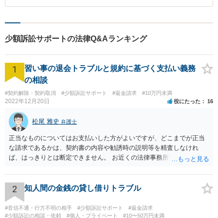
少額訴訟サポートの法律Q&Aランキング
1
習い事の退会トラブルと規約に基づく支払い義務
の相談
#契約解除・契約取消
#少額訴訟サポート
#返金請求
#10万円未満
2022年12月20日
役にたった
16
松尾 雅史
弁護士
正当なものについてはお支払いした方がよいですが、どこまでが正当
な請求であるかは、契約書の内容や勧誘時の説明等を精査しなけれ
ば、はっきりとは断定できません。 お近くの法律事務所や、市役所・
弁護士会の無料法律相談で詳しくお話をされた方がよいです また、消
費者生活センター(https://www.kokusen.go.jp/map/)も親身に相談に乗
ってくれますので、一度ご利用されることをおすすめします。
2
知人間の金銭の貸し借りトラブル
#音信不通・行方不明の相手
#少額訴訟サポート
#返金請求
#少額訴訟の相談・依頼
#個人・プライベート
#10〜50万円未満