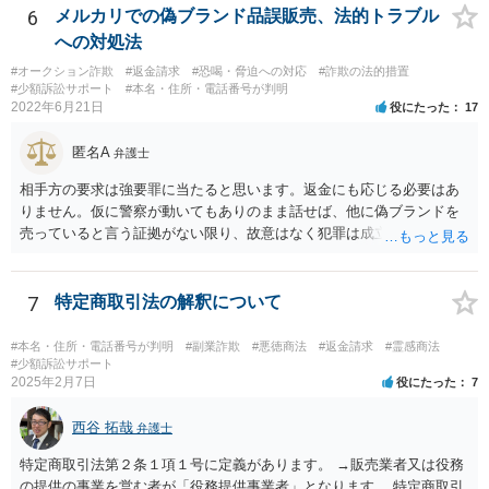
判断されれば、起訴されて公判となり、裁判官において有罪と判断さ
6
メルカリでの偽ブランド品誤販売、法的トラブル
れれば有罪判決となるでしょう。捜査の結果、検察官において起訴の
への対処法
必要があると判断されなければ、不起訴処分となり終了するでしょ
#オークション詐欺
#返金請求
#恐喝・脅迫への対応
#詐欺の法的措置
う。
#少額訴訟サポート
#本名・住所・電話番号が判明
2022年6月21日
役にたった
17
匿名A
弁護士
相手方の要求は強要罪に当たると思います。返金にも応じる必要はあ
りません。仮に警察が動いてもありのまま話せば、他に偽ブランドを
売っていると言う証拠がない限り、故意はなく犯罪は成立しないと判
断してもらえるでしょう。 そもそも鑑定も本当にしているか疑問で
す。本当にブランド品がほしくて損したと思うだけなら元の金額の返
金しか求めないはずですし、靴の機能性に問題がないなら「ブランド
7
特定商取引法の解釈について
品じゃないから履いていかなかった」という主張もまず通りません。
#本名・住所・電話番号が判明
#副業詐欺
#悪徳商法
#返金請求
#霊感商法
#少額訴訟サポート
2025年2月7日
役にたった
7
西谷 拓哉
弁護士
特定商取引法第２条１項１号に定義があります。 →販売業者又は役務
の提供の事業を営む者が「役務提供事業者」となります。 特定商取引