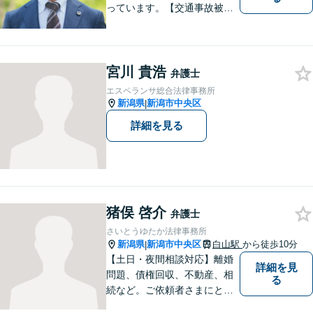
っています。【交通事故被害
者の方は相談料無料（弁護士
費用特約利用の場合は除
く）】【相続・債務整理・労
災・不貞慰謝料は相談料初回
宮川 貴浩
弁護士
無料】【顧問先企業300社以
エスペランサ総合法律事務所
上】
新潟県
新潟市中央区
|
詳細を見る
猪俣 啓介
弁護士
さいとうゆたか法律事務所
新潟県
新潟市中央区
白山駅
から徒歩10分
|
【土日・夜間相談対応】離婚
詳細を見
問題、債権回収、不動産、相
る
続など。ご依頼者さまにとっ
てのベストは何かを常に考え