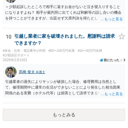
＞少額起訴したところで相手に返すお金がないと泣き寝入りすること
になりますよね？ 相手が裁判所に出てくれば和解等の話し合いの機会
を持つことができますが、出廷せず欠席判決を得たとしても、執行段
階で難航し、結局回収できない可能性も高いです。 ＞44万じゃ弁護士
にお願いして赤字になりますか？ 契約内容等によりますので一概には
言えませんが、上記のように回収が難しくなってしまう可能性もある
10
引越し業者に家を破壊されました。慰謝料は請求
ので、弁護士費用が無駄になってしまうリスクはあるでしょう。 ＞相
できますか？
手が嘘をついてお金を借りてるのは詐欺罪にはならないんですか？ ＞
#本名・住所・電話番号が判明
#50〜100万円未満
#10〜50万円未満
詐欺になる可能性があって、被害者が何人かいてもそれだけだと警察
#少額訴訟サポート
は動いてくれないんでしょうか？ 貴方に対して虚偽の事実を述べて借
2026年2月19日
役にたった
3
り入れた点などについて客観的に示すことができれば、詐欺の嫌疑は
生じるでしょうし、同一の手口による複数の被害者が他にもいること
髙橋 俊太
弁護士
が明白であれば、警察は動く可能性が高いです。
引越業者の過失によりサッシが破損した場合、修理費用は当然とし
て、修理期間中に通常の生活ができないことにより発生した相当因果
関係のある実費（ホテル代等）は損害として請求できる可能性があり
ます。他方、物損事故では原則として精神的苦痛に対する慰謝料は認
められにくく、「迷惑料」は法的には認容されにくい傾向です。ただ
し、新築直後で生活に重大な支障が生じる場合などは、交渉上、解決
もっとみる
金として一定額が上乗せされることはあり得るでしょう。まずは実費
の補償を明確に求めることが重要です。