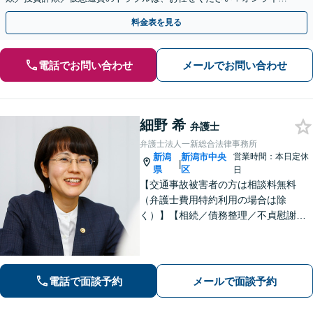
のみで解決も可能！
料金表を見る
電話でお問い合わせ
メールでお問い合わせ
細野 希
弁護士
弁護士法人一新総合法律事務所
新潟
新潟市中央
営業時間：本日定休
|
県
区
日
【交通事故被害者の方は相談料無料
（弁護士費用特約利用の場合は除
く）】【相続／債務整理／不貞慰謝料
請求／労災は初回相談無料！】【労
働・雇用／労働災害は事故直後からサ
ポート！】あなたのお話を丁寧に聞
き、気持ちに寄り添いながら法的サポ
電話で面談予約
メールで面談予約
ートをいたします。