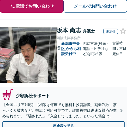
電話でお問い合わせ
メールでお問い合わせ
坂本 尚志
弁護士
東京都
清陵法律事務所
営業時
新潟市中央
面談方法(対面・
区
からも相
電話・ビデオな
間：本日
談受付中
ど)は応相談
定休日
少額訴訟サポート
【全国エリア対応】【相談は何度でも無料】投資詐欺、副業詐欺、ぼ
ったくり被害など、幅広く対応可能です。詐欺被害は迅速な対応が求
められます。「騙された」「入金してしまった」といった場合は、お
早めにご相談ください。【電話・メール・WEB相談可】
料金表を見る