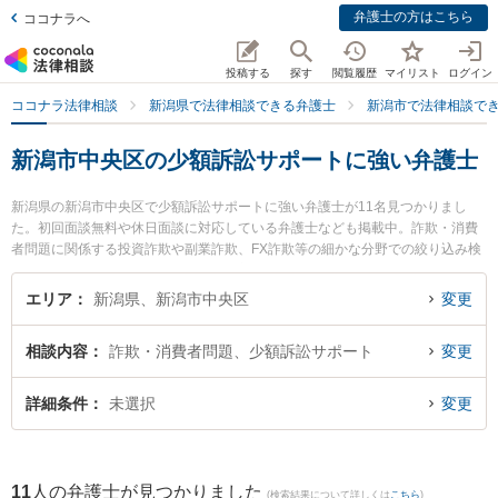
弁護士の方はこちら
ココナラへ
投稿する
探す
閲覧履歴
マイリスト
ログイン
ココナラ法律相談
新潟県で法律相談できる弁護士
新潟市で法律相談で
新潟市中央区の少額訴訟サポートに強い弁護士
新潟県の新潟市中央区で少額訴訟サポートに強い弁護士が11名見つかりまし
た。初回面談無料や休日面談に対応している弁護士なども掲載中。詐欺・消費
者問題に関係する投資詐欺や副業詐欺、FX詐欺等の細かな分野での絞り込み検
索もでき便利です。特に弁護士法人一新総合法律事務所の細野 希弁護士や弁護
士法人一新総合法律事務所 上越事務所の中澤 亮一弁護士、弁護士法人一新総合
エリア
新潟県、新潟市中央区
変更
法律事務所の橘 里香弁護士のプロフィール情報や弁護士費用、強みなどが注目
されています。『新潟市中央区で土日や夜間に発生した少額訴訟サポートのト
相談内容
詐欺・消費者問題、少額訴訟サポート
変更
ラブルを今すぐに弁護士に相談したい』『少額訴訟サポートのトラブル解決の
実績豊富な近くの弁護士を検索したい』『初回相談無料で少額訴訟サポートを
法律相談できる新潟市中央区内の弁護士に相談予約したい』などでお困りの相
詳細条件
未選択
変更
談者さんにおすすめです。
11
人の弁護士が見つかりました
(検索結果について詳しくは
こちら
)